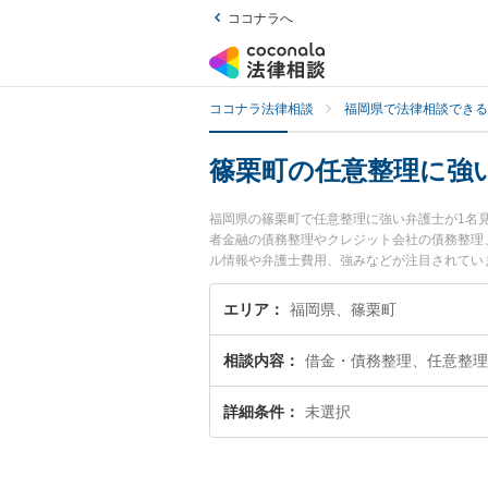
ココナラへ
ココナラ法律相談
福岡県で法律相談できる
篠栗町の任意整理に強
福岡県の篠栗町で任意整理に強い弁護士が1名
者金融の債務整理やクレジット会社の債務整理、
ル情報や弁護士費用、強みなどが注目されてい
な近くの弁護士を検索したい』『初回相談無料
エリア
福岡県、篠栗町
相談内容
借金・債務整理、任意整理
詳細条件
未選択