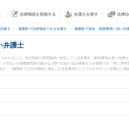
法律相談を投稿する
弁護士を探す
法律Q
弁護士
篠栗町で法律相談できる弁護士
篠栗町で借金・債務整理に強い弁
い弁護士
見つかりました。休日面談や夜間面談に対応している弁護士、解決事例を持つ弁護
リボ払いの債務整理等の細かな分野での絞り込み検索もでき便利です。特に 𠮷村俊
ます。『篠栗町で土日や夜間に発生した任意整理のトラブルを今すぐに弁護士に相
で任意整理を法律相談できる篠栗町内の弁護士に相談予約したい』などでお困りの