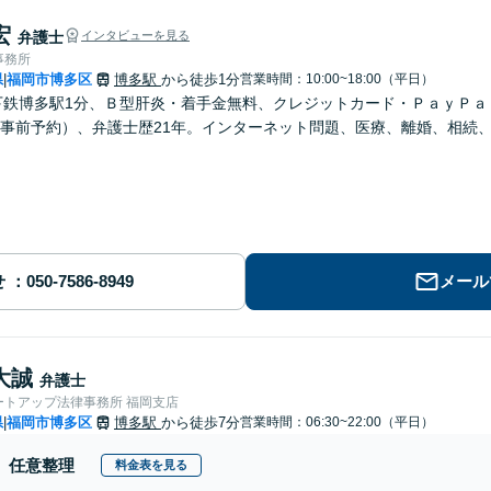
宏
弁護士
インタビューを見る
事務所
県
福岡市博多区
博多駅
から徒歩1分
営業時間：10:00~18:00（平日）
|
下鉄博多駅1分、Ｂ型肝炎・着手金無料、クレジットカード・ＰａｙＰ
事前予約）、弁護士歴21年。インターネット問題、医療、離婚、相続
せ
メール
大誠
弁護士
ートアップ法律事務所 福岡支店
県
福岡市博多区
博多駅
から徒歩7分
営業時間：06:30~22:00（平日）
|
任意整理
料金表を見る