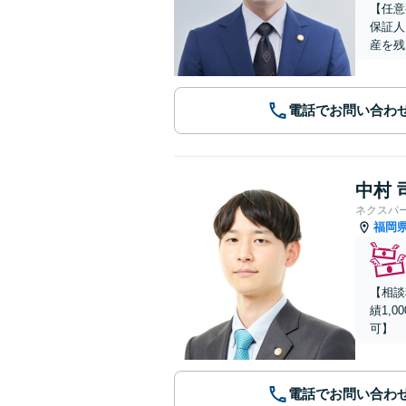
【任意
保証人
産を残
電話でお問い合わ
中村 
ネクスパ
福岡
【相談
績1,
可】
電話でお問い合わ