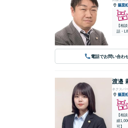
篠栗
【相談
話・L
電話でお問い合わ
渡邉 
ネクスパ
篠栗
【相談
績1,
可】