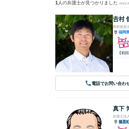
1
人の弁護士が見つかりました
(検索結
𠮷村
𠮷村俊吾
福岡
【初回
電話でお問い合わ
真下 
弁護士法
篠栗