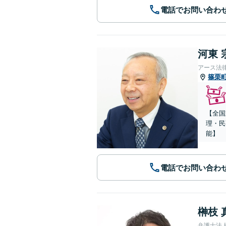
電話でお問い合わ
河東 
アース法
篠栗
【全国
理・民
能】
電話でお問い合わ
榊枝 
弁護士法