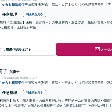
町
からも相談受付中
面談方法(対面・電話・ビデオなど)は応相談
営業時間：09:0
任意整理
料金表を見る
無料／全国対応】医療・美容ローンの中途解約・返金交渉、先払い買取・闇
INE相談可／土日祝も対応
せ
メール
莉子
弁護士
ート法律事務所 福岡オフィス
町
からも相談受付中
面談方法(対面・電話・ビデオなど)は応相談
営業時間：09:0
任意整理
料金表を見る
料無料】法人・個人事業主の債務整理に強い専門チームが事業の再建や倒産
000件以上】代表者さま個人の債務整理手続きも同時に対応可【分割払い可】