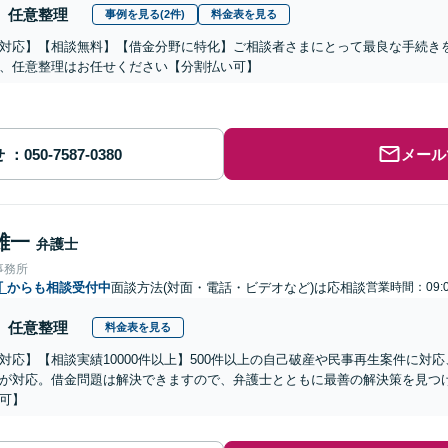
任意整理
事例を見る(2件)
料金表を見る
対応】【相談無料】【借金分野に特化】ご相談者さまにとって最良な手続き
、任意整理はお任せください【分割払い可】
せ
メール
雄一
弁護士
事務所
町
からも相談受付中
面談方法(対面・電話・ビデオなど)は応相談
営業時間：09:0
任意整理
料金表を見る
対応】【相談実績10000件以上】500件以上の自己破産や民事再生案件に対
が対応。借金問題は解決できますので、弁護士とともに最善の解決策を見つ
可】