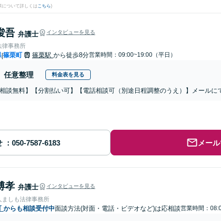
果について詳しくは
こちら
)
 俊吾
インタビューを見る
弁護士
法律事務所
県
篠栗町
篠栗駅
から徒歩8分
営業時間：09:00~19:00（平日）
|
任意整理
料金表を見る
相談無料】【分割払い可】【電話相談可（別途日程調整のうえ）】メールに
せ
メール
博孝
弁護士
インタビューを見る
人ましも法律事務所
町
からも相談受付中
面談方法(対面・電話・ビデオなど)は応相談
営業時間：08:0