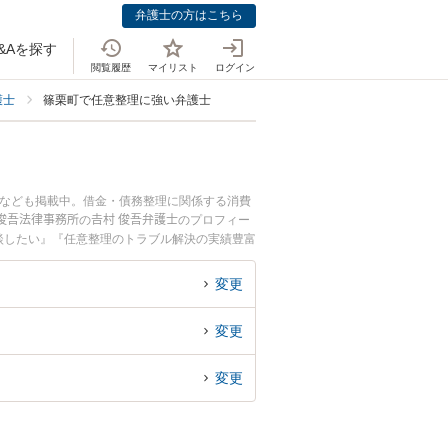
弁護士の方はこちら
&Aを探す
閲覧履歴
マイリスト
ログイン
護士
篠栗町で任意整理に強い弁護士
士なども掲載中。借金・債務整理に関係する消費
吾法律事務所の𠮷村 俊吾弁護士のプロフィー
談したい』『任意整理のトラブル解決の実績豊富
相談者さんにおすすめです。
変更
変更
変更