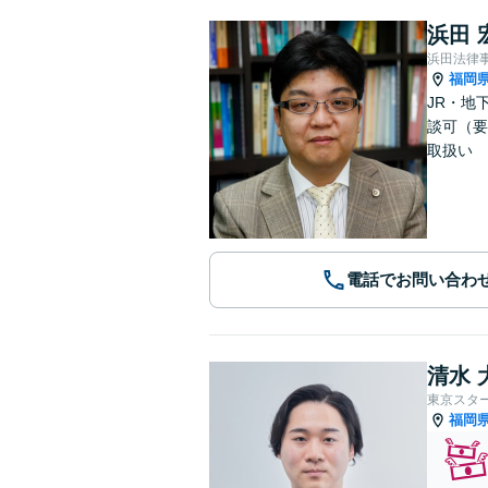
浜田 
浜田法律
福岡
JR・地
談可（要
取扱い
電話でお問い合わ
清水 
東京スタ
福岡