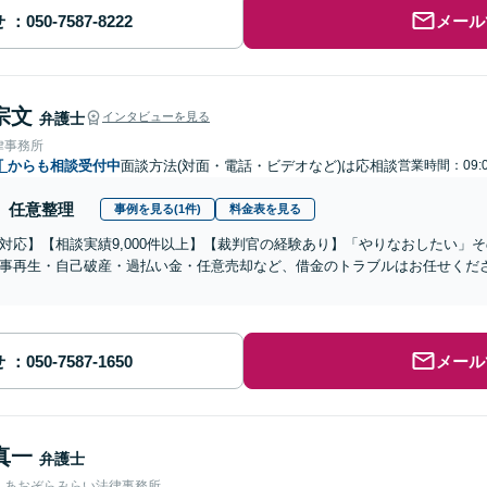
せ
メール
宗文
弁護士
インタビューを見る
律事務所
町
からも相談受付中
面談方法(対面・電話・ビデオなど)は応相談
営業時間：09:0
任意整理
事例を見る(1件)
料金表を見る
対応】【相談実績9,000件以上】【裁判官の経験あり】「やりなおしたい」
事再生・自己破産・過払い金・任意売却など、借金のトラブルはお任せくだ
せ
メール
真一
弁護士
人あおぞらみらい法律事務所