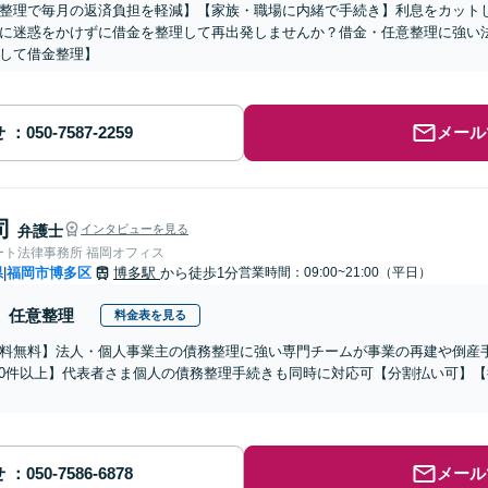
整理で毎月の返済負担を軽減】【家族・職場に内緒で手続き】利息をカット
に迷惑をかけずに借金を整理して再出発しませんか？借金・任意整理に強い法律
して借金整理】
せ
メール
司
弁護士
インタビューを見る
ート法律事務所 福岡オフィス
県
福岡市博多区
博多駅
から徒歩1分
営業時間：09:00~21:00（平日）
|
任意整理
料金表を見る
料無料】法人・個人事業主の債務整理に強い専門チームが事業の再建や倒産
000件以上】代表者さま個人の債務整理手続きも同時に対応可【分割払い可】
せ
メール