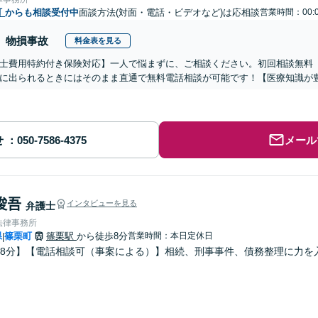
町
からも相談受付中
面談方法(対面・電話・ビデオなど)は応相談
営業時間：00:
物損事故
料金表を見る
士費用特約付き保険対応】一人で悩まずに、ご相談ください。初回相談無料（3
に出られるときにはそのまま直通で無料電話相談が可能です！【医療知識が
せ
メール
 俊吾
インタビューを見る
弁護士
法律事務所
県
篠栗町
篠栗駅
から徒歩8分
営業時間：本日定休日
|
8分】【電話相談可（事案による）】相続、刑事事件、債務整理に力を