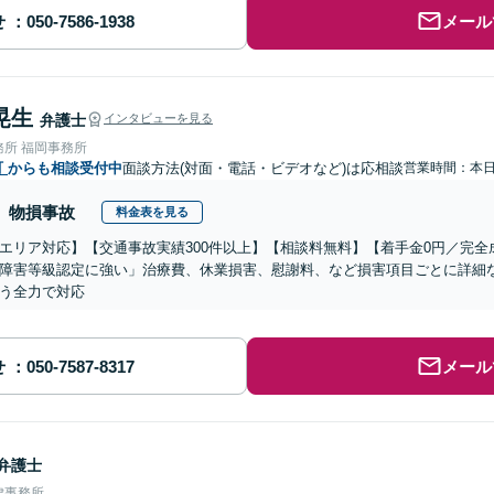
せ
メール
晃生
弁護士
インタビューを見る
務所 福岡事務所
町
からも相談受付中
面談方法(対面・電話・ビデオなど)は応相談
営業時間：本
物損事故
料金表を見る
エリア対応】【交通事故実績300件以上】【相談料無料】【着手金0円／完
障害等級認定に強い」治療費、休業損害、慰謝料、など損害項目ごとに詳細
う全力で対応
せ
メール
弁護士
律事務所