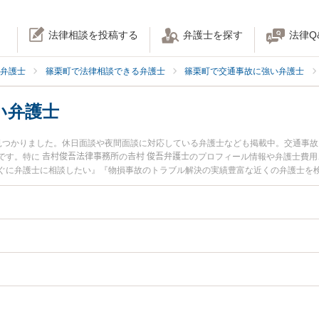
法律相談を投稿する
弁護士を探す
法律Q
弁護士
篠栗町で法律相談できる弁護士
篠栗町で交通事故に強い弁護士
い弁護士
見つかりました。休日面談や夜間面談に対応している弁護士なども掲載中。交通事
す。特に 𠮷村俊吾法律事務所の𠮷村 俊吾弁護士のプロフィール情報や弁護士費
ぐに弁護士に相談したい』『物損事故のトラブル解決の実績豊富な近くの弁護士を
などでお困りの相談者さんにおすすめです。