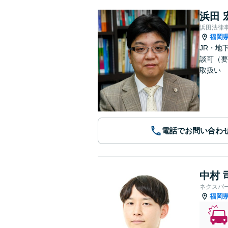
浜田 
浜田法律
福岡
JR・地
談可（要
取扱い
電話でお問い合わ
中村 
ネクスパ
福岡