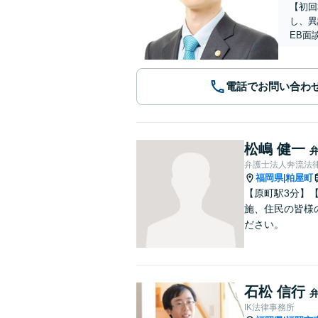
【初回
し、異
EB面
電話でお問い合わ
松嶋 健一
弁護士法人奔流法律
福岡県
粕屋町
|
【原町駅3分】
施、住民の皆様
ださい。
石松 信行
IK法律事務所