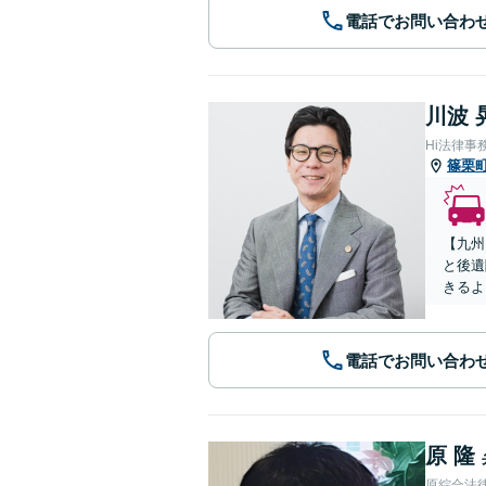
電話でお問い合わ
川波 
Hi法律事
篠栗
【九州
と後遺
きるよ
電話でお問い合わ
原 隆
原綜合法