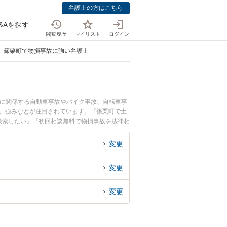
弁護士の方はこちら
&Aを探す
閲覧履歴
マイリスト
ログイン
篠栗町で物損事故に強い弁護士
故に関係する自動車事故やバイク事故、自転車事
用、強みなどが注目されています。『篠栗町で土
検索したい』『初回相談無料で物損事故を法律相
変更
変更
変更