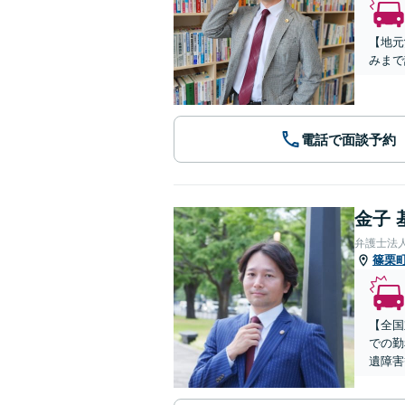
【地元
みまで
電話で面談予約
金子 
弁護士法
篠栗
【全国
での勤
遺障害