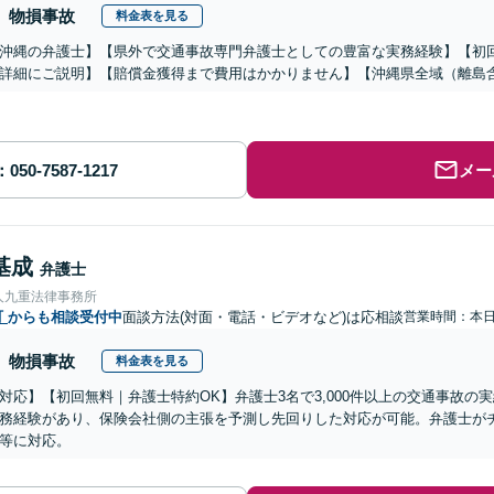
物損事故
料金表を見る
沖縄の弁護士】【県外で交通事故専門弁護士としての豊富な実務経験】【初
詳細にご説明】【賠償金獲得まで費用はかかりません】【沖縄県全域（離島
メー
基成
弁護士
人九重法律事務所
町
からも相談受付中
面談方法(対面・電話・ビデオなど)は応相談
営業時間：本
物損事故
料金表を見る
対応】【初回無料｜弁護士特約OK】弁護士3名で3,000件以上の交通事故の
務経験があり、保険会社側の主張を予測し先回りした対応が可能。弁護士が
等に対応。