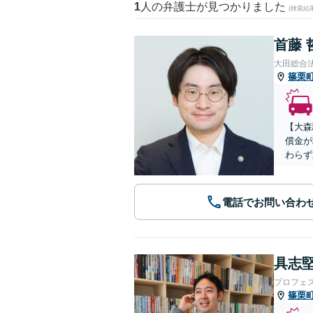
1
人の弁護士が見つかりました
(検索結
首藤 
大田総合
篠栗
【大森
償金が
わらず
電話でお問い合わ
具志堅
プロフェ
篠栗