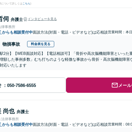
果について詳しくは
こちら
)
哲伺
弁護士
インタビューを見る
法律事務所
町
からも相談受付中
面談方法(対面・電話・ビデオなど)は応相談
営業時間：本
物損事故
料金表を見る
駅2分】【WEB面談対応】【電話相談可】「骨折や高次脳機能障害といった
増額した事例多数」むち打ちのような軽微な事故から骨折・高次脳機能障害
対応いたします
せ
メール
 尚也
弁護士
ス法律事務所
町
からも相談受付中
面談方法(対面・電話・ビデオなど)は応相談
営業時間：08:0