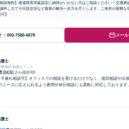
相談無料】後遺障害等級認定に納得がいかない方はご相談ください！交通事
議申し立てや示談交渉など最善の解決へ全力を尽くします。ご来所が困難な
談可】
せ
メール
弁護士
事務所 粕屋オフィス
原町駅
から徒歩3分
【子連れ相談可】オフィスでの相談を受けるだけでなく、巡回相談や出
のニーズに応えられるよう夜間や休日相談にも柔軟に対応しております
弁護士