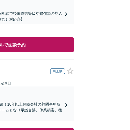
回相談で後遺障害等級や賠償額の見込
含む）対応◎】
ルで面談予約
埼玉県
日定休日
実績！10年以上保険会社の顧問事務所
チームとなり示談交渉、休業損害、後