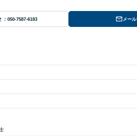
せ
メール
士