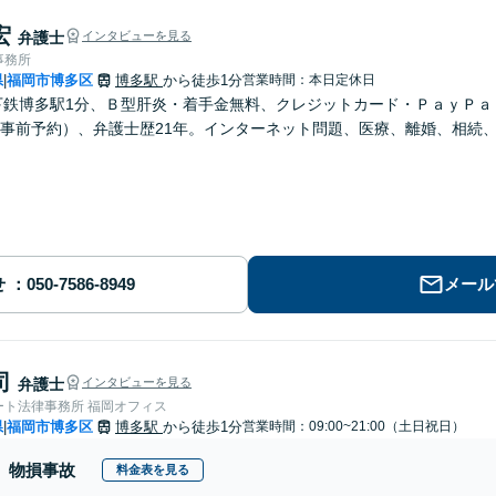
宏
弁護士
インタビューを見る
事務所
県
福岡市博多区
博多駅
から徒歩1分
営業時間：本日定休日
|
下鉄博多駅1分、Ｂ型肝炎・着手金無料、クレジットカード・ＰａｙＰ
事前予約）、弁護士歴21年。インターネット問題、医療、離婚、相続
せ
メール
司
弁護士
インタビューを見る
ート法律事務所 福岡オフィス
県
福岡市博多区
博多駅
から徒歩1分
営業時間：09:00~21:00（土日祝日）
|
物損事故
料金表を見る