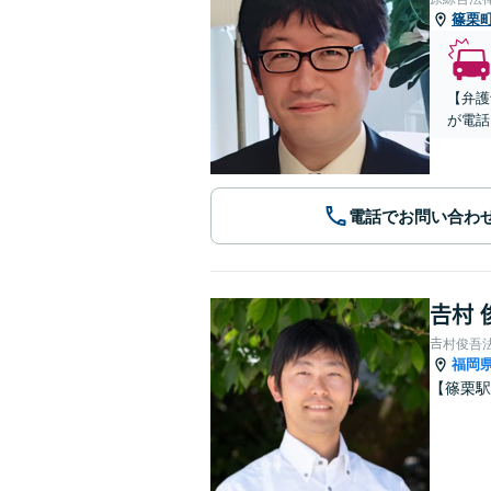
篠栗
【弁護
が電話
電話でお問い合わ
𠮷村
𠮷村俊吾
福岡
【篠栗駅