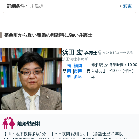
詳細条件
未選択
変更
篠栗町から近い離婚の慰謝料に強い弁護士
浜田 宏
弁護士
インタビューを見る
浜田法律事務所
博多駅
か
営業時間：10:00
福
福岡
~18:00（平日）
岡
市博
ら徒歩1
|
県
多区
分
離婚慰謝料
【JR・地下鉄博多駅1分】【平日夜間も対応可】【弁護士歴21年以