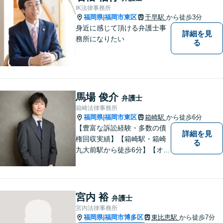
てお任せください。
IK法律事務所
福岡県
福岡市東区
千早駅
から徒歩3分
|
身近に感じて頂ける弁護士事
詳細を見
務所になりたい
る
馬場 俊介
弁護士
箱崎法律事務所
福岡県
福岡市東区
箱崎駅
から徒歩6分
|
【豊富な訴訟経験・多数の債
詳細を見
権回収実績】【箱崎駅・箱崎
る
九大前駅から徒歩6分】【オン
ライン相談対応】離婚、相
続、交通事故、労働問題など
の日常的な法律トラブルから
ビジネス上の法的課題まで、
宮内 裕
弁護士
各種法律相談、訴訟・債権回
宮内法律事務所
収等のご依頼を承っておりま
福岡県
福岡市博多区
東比恵駅
から徒歩7分
|