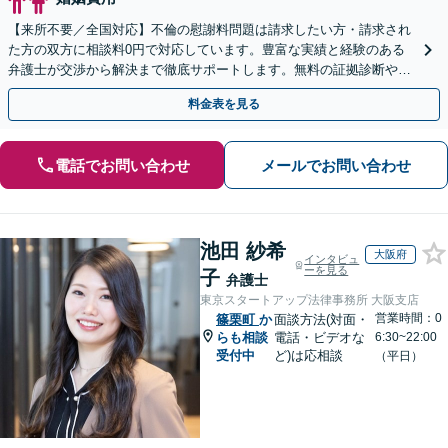
【来所不要／全国対応】不倫の慰謝料問題は請求したい方・請求され
た方の双方に相談料0円で対応しています。豊富な実績と経験のある
弁護士が交渉から解決まで徹底サポートします。無料の証拠診断や着
手金の返還保証もありますので安心してご相談ください。
料金表を見る
電話でお問い合わせ
メールでお問い合わせ
池田 紗希
大阪府
インタビュ
ーを見る
子
弁護士
東京スタートアップ法律事務所 大阪支店
営業時間：0
篠栗町
か
面談方法(対面・
らも相談
電話・ビデオな
6:30~22:00
受付中
ど)は応相談
（平日）