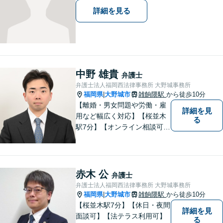
す。
詳細を見る
中野 雄貴
弁護士
弁護士法人福岡西法律事務所 大野城事務所
福岡県
大野城市
雑餉隈駅
から徒歩10分
|
【離婚・男女問題や労働・雇
詳細を見
用など幅広く対応】【桜並木
る
駅7分】【オンライン相談可
能】【ＬＩＮＥ対応可】 依頼
者様のお話をじっくりとお伺
いし、問題の本質を理解した
上で、最適な解決策を共に考
赤木 公
弁護士
えます。
弁護士法人福岡西法律事務所 大野城事務所
福岡県
大野城市
雑餉隈駅
から徒歩10分
|
【桜並木駅7分】【休日・夜間
詳細を見
面談可】【法テラス利用可】
る