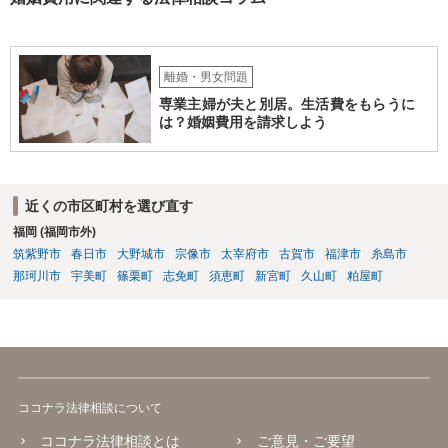
離婚・男女問題
専業主婦が夫と別居。生活費をもらうに
は？婚姻費用を請求しよう
近くの市区町村を選び直す
福岡 (福岡市外)
筑紫野市
春日市
大野城市
宗像市
太宰府市
古賀市
福津市
糸島市
那珂川市
宇美町
篠栗町
志免町
須恵町
新宮町
久山町
粕屋町
ココナラ法律相談について
ココナラ法律相談とは
ご意見・ご要望