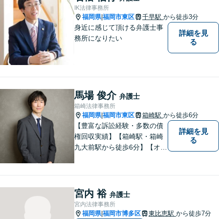
てお任せください。
IK法律事務所
福岡県
福岡市東区
千早駅
から徒歩3分
|
身近に感じて頂ける弁護士事
詳細を見
務所になりたい
る
馬場 俊介
弁護士
箱崎法律事務所
福岡県
福岡市東区
箱崎駅
から徒歩6分
|
【豊富な訴訟経験・多数の債
詳細を見
権回収実績】【箱崎駅・箱崎
る
九大前駅から徒歩6分】【オン
ライン相談対応】離婚、相
続、交通事故、労働問題など
の日常的な法律トラブルから
ビジネス上の法的課題まで、
宮内 裕
弁護士
各種法律相談、訴訟・債権回
宮内法律事務所
収等のご依頼を承っておりま
福岡県
福岡市博多区
東比恵駅
から徒歩7分
|