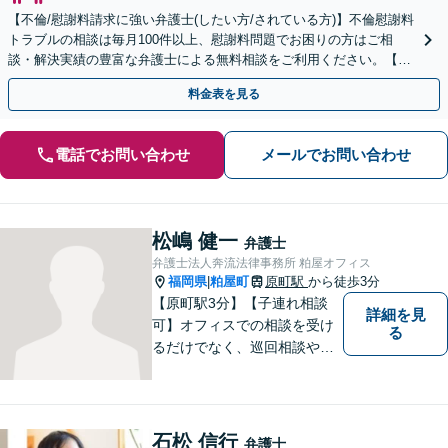
【不倫/慰謝料請求に強い弁護士(したい方/されている方)】不倫慰謝料
トラブルの相談は毎月100件以上、慰謝料問題でお困りの方はご相
談・解決実績の豊富な弁護士による無料相談をご利用ください。【不
倫相談は初回0円】【福岡県全域対応】
料金表を見る
電話でお問い合わせ
メールでお問い合わせ
松嶋 健一
弁護士
弁護士法人奔流法律事務所 粕屋オフィス
福岡県
粕屋町
原町駅
から徒歩3分
|
【原町駅3分】【子連れ相談
詳細を見
可】オフィスでの相談を受け
る
るだけでなく、巡回相談や出
張相談を定期的に実施、住民
の皆様のニーズに応えられる
よう夜間や休日相談にも柔軟
に対応しております。安心し
石松 信行
弁護士