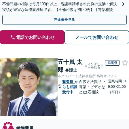
不倫問題の相談は毎月100件以上、慰謝料請求された側の交渉・解決
実績が豊富な法律事務所です。【不倫相談は初回0円】【電話相談で
ご契約まで対応可/来所不要】
料金表を見る
電話でお問い合わせ
メールでお問い合わせ
五十嵐 太
群馬県
インタビュ
ーを見る
郎
弁護士
ネクスパート法律事務所 高崎オフィス
営業時間：0
篠栗町
か
面談方法(対面・
らも相談
電話・ビデオな
9:00~21:00
受付中
ど)は応相談
（平日）
婚姻費用