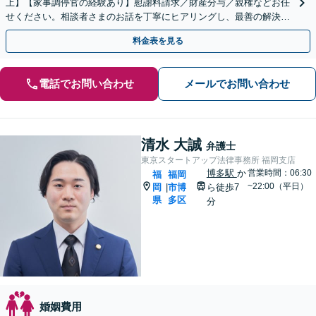
上】【家事調停官の経験あり】慰謝料請求／財産分与／親権などお任
せください。相談者さまのお話を丁寧にヒアリングし、最善の解決策
をご提案いたします
料金表を見る
電話でお問い合わせ
メールでお問い合わせ
清水 大誠
弁護士
東京スタートアップ法律事務所 福岡支店
博多駅
か
営業時間：06:30
福
福岡
~22:00（平日）
岡
市博
ら徒歩7
|
県
多区
分
婚姻費用