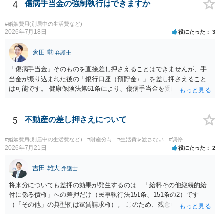
とはできないというお答えになってしまいます。
4
傷病手当金の強制執行はできますか
#婚姻費用(別居中の生活費など)
2026年7月18日
役にたった
3
倉田 勲
弁護士
「傷病手当金」そのものを直接差し押さえることはできませんが、手
当金が振り込まれた後の「銀行口座（預貯金）」を差し押さえること
は可能です。 健康保険法第61条により、傷病手当金を受け取る権利は
「差押禁止債権」と定められています。 たとえ婚姻費用や養育費とい
った扶養義務に基づく特別な請求であっても、健康保険組合や協会け
んぽに対して「夫に支払われる予定の傷病手当金をこちらに回してほ
5
不動産の差し押さえについて
しい」と直接差し押さえることは法律上できません。 一方で指定口座
に振り込まれた（着金した）瞬間、それは手当金ではなく「預金債
#婚姻費用(別居中の生活費など)
#財産分与
#生活費を渡さない
#調停
権」という扱いになります。 裁判所を介して銀行口座に対して差押命
2026年7月21日
役にたった
2
令を出す場合、銀行側は口座内のお金が傷病手当金なのか他の資金な
のかを区別しません。そのため、口座に残高があれば差し押さえるこ
吉田 雄大
弁護士
とができます。
将来分についても差押の効果が発生するのは、「給料その他継続的給
付に係る債権」への差押だけ（民事執行法151条、151条の2）です
（「その他」の典型例は家賃請求権）。 このため、残念ながらお答え
は否です。つまり、不動産を差し押さえた場合には、申立時までの分