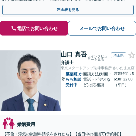
可」【子連れ相談可】【休日・夜間相談可】【駐車場あり】
料金表を見る
電話でお問い合わせ
メールでお問い合わせ
山口 真吾
埼玉県
インタビュ
ーを見る
弁護士
東京スタートアップ法律事務所 さいたま支店
営業時間：0
篠栗町
か
面談方法(対面・
らも相談
電話・ビデオな
6:30~22:00
受付中
ど)は応相談
（平日）
婚姻費用
【不倫・浮気の慰謝料請求をされたら】【当日中の相談可(予約制)】