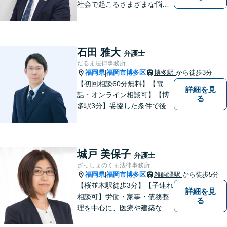
社会で起こるさまざまな悩み
に寄り添い、一件一件丁寧に
取り組むことで、皆さまに安
心を届けたいと考えていま
す。 困りごとやご相談があり
石田 雅大
弁護士
ましたら、どうぞお気軽にお
だるま法律事務所
声がけください。
福岡県
福岡市博多区
博多駅
から徒歩3分
|
【初回相談60分無料】【電
詳細を見
話・オンライン相談可】【博
る
多駅3分】妥協した条件で後悔
しないためには、早い段階で
の整理が重要です。 丁寧にお
話をお伺いし、状況に応じた
現実的な解決策をご提案いた
城戸 美保子
弁護士
しますので、まずはお気軽に
ざっしょのくま法律事務所
ご相談ください。
福岡県
福岡市博多区
雑餉隈駅
から徒歩5分
|
【桜並木駅徒歩3分】【子連れ
詳細を見
相談可】労働・家事・債務整
る
理を中心に、医療や建築など
より専門的な訴訟にも携わ