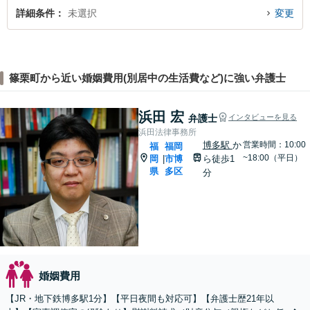
詳細条件
未選択
変更
篠栗町から近い婚姻費用(別居中の生活費など)に強い弁護士
浜田 宏
弁護士
インタビューを見る
浜田法律事務所
博多駅
か
営業時間：10:00
福
福岡
~18:00（平日）
岡
市博
ら徒歩1
|
県
多区
分
婚姻費用
【JR・地下鉄博多駅1分】【平日夜間も対応可】【弁護士歴21年以