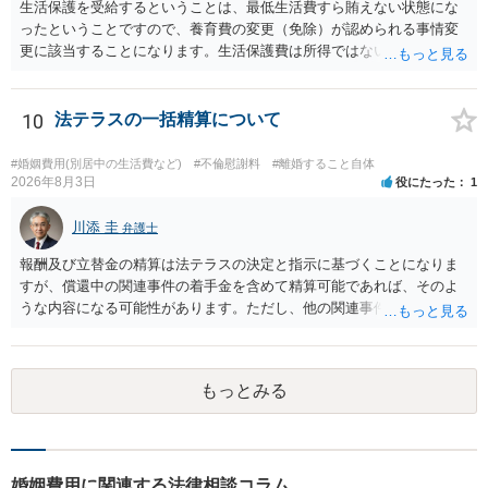
生活保護を受給するということは、最低生活費すら賄えない状態にな
ったということですので、養育費の変更（免除）が認められる事情変
更に該当することになります。生活保護費は所得ではないので、「保
護費から養育費を支払え」という結論にはなりません。ただ、実際に
支払った場合に返還請求権が認められたり役所から何らかのペナルテ
ィが課されたりするわけではなく、「残りのお金で自己責任で生活せ
10
法テラスの一括精算について
よ」ということになるので、生活保護を受給することになった時はす
みやかに合意のための話し合いあるいは調停申立てをすべきでしょ
#婚姻費用(別居中の生活費など)
#不倫慰謝料
#離婚すること自体
う。
2026年8月3日
役にたった
1
川添 圭
弁護士
報酬及び立替金の精算は法テラスの決定と指示に基づくことになりま
すが、償還中の関連事件の着手金を含めて精算可能であれば、そのよ
うな内容になる可能性があります。ただし、他の関連事件でも相手方
から金銭を取得できる場合には個別に考える場合もあります。個別事
情によって対応が違いますので、法テラスへお尋ねいただいた方が確
実です。
もっとみる
婚姻費用に関連する法律相談コラム