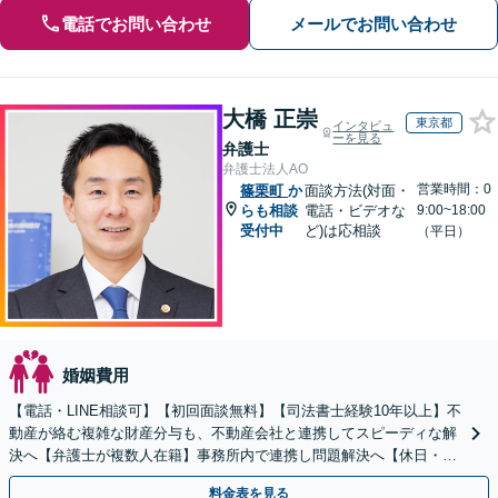
電話でお問い合わせ
メールでお問い合わせ
大橋 正崇
東京都
インタビュ
ーを見る
弁護士
弁護士法人AO
営業時間：0
篠栗町
か
面談方法(対面・
らも相談
電話・ビデオな
9:00~18:00
受付中
ど)は応相談
（平日）
婚姻費用
【電話・LINE相談可】【初回面談無料】【司法書士経験10年以上】不
動産が絡む複雑な財産分与も、不動産会社と連携してスピーディな解
決へ【弁護士が複数人在籍】事務所内で連携し問題解決へ【休日・夜
間面談可】【子連れ相談可】【虎ノ門駅1分】
料金表を見る