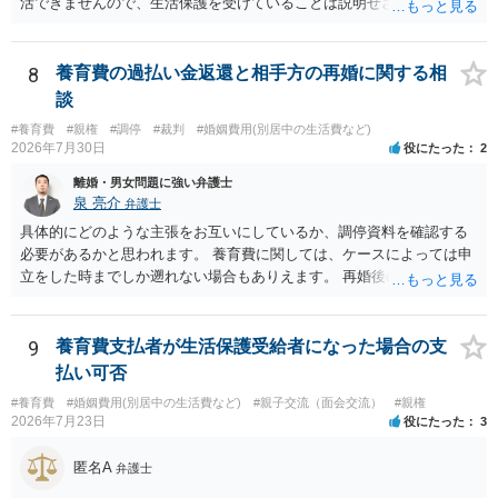
活できませんので、生活保護を受けていることは説明せざるを得ない
可能性が高いと思います。 ただ、「生活保護を受けていたら養育費は
もらえなくなる」わけではありません。むしろ生活保護受給世帯で
も、養育費請求権があるならそれを行使すべきというのが国の基本的
8
養育費の過払い金返還と相手方の再婚に関する相
な考え方ですので、養育費を貰わないことの方が問題になります。た
談
だし、養育費を受領した場合には収入申告して保護費が調整（養育費
#養育費
#親権
#調停
#裁判
#婚姻費用(別居中の生活費など)
相当部分は支給額から控除）されますので、保護費を含めた総収入が
2026年7月30日
役にたった
2
増えるわけではないことが多いと思います（なお、現在相手方から養
育費を受領しているのであれば、ケースワーカーへ収入申告をしてお
離婚・男女問題に強い弁護士
られるはずです）。 生活保護の事実を明かしたくないという理由で裁
泉 亮介
弁護士
判外の合意で養育費の減額を合意するという方法も一応は考えられま
具体的にどのような主張をお互いにしているか、調停資料を確認する
すが、裁判所が関与しない当事者間の合意では、役所が減額そのもの
必要があるかと思われます。 養育費に関しては、ケースによっては申
あるいは減額幅の妥当性等を問題にする場合があるため、できれば減
立をした時までしか遡れない場合もありえます。 再婚後の相手方の行
額調停での解決が望ましいと思います。 生活保護世帯であれば、法テ
動がどのようなものであったのかも重要であるため、相手が再婚後の
ラスを利用して弁護士へ依頼することも考えられるでしょう（最終的
養育費に関するやりとり等があればそちらについても確認する必要が
には立替えを受けた弁護士費用等の償還が免除されるからです）。
あるでしょう。 公開相談の場での回答よりも個別に弁護士にご相談さ
9
養育費支払者が生活保護受給者になった場合の支
れることをお勧めいたします。
払い可否
#養育費
#婚姻費用(別居中の生活費など)
#親子交流（面会交流）
#親権
2026年7月23日
役にたった
3
匿名A
弁護士