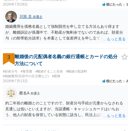
できなかった場合の費用を確認しておくとよいでしょう。 弁護士選び
2026年7月29日
役にたった
1
では、不貞慰謝料案件の経験が相応にあるか、費用体系が明確か、見
通しを過度に楽観的に言い過ぎないか、質問に具体的に答えてくれる
川添 圭
弁護士
か、連絡方法（メール、電話、弁護士直接か事務局員を介するかな
婚姻費用を債務名義として強制競売を申し立てる方法もあり得ます
ど）や対応スピードが合うかを確認するとよいと思います。いずれに
が、離婚訴訟が係属中で、不動産が無剰余でないのであれば、財産分
しましても、弁護士への相談・依頼にあたっては、証拠資料、夫と相
与（の附帯処分請求）を本案として仮差押えを申し立てる（法的には
手方の関係、相手方の氏名・住所等、夫婦関係への影響、離婚予定の
審判前保全処分の扱いになるので管轄は家庭裁判所）という方法も考
有無など事実関係をよく整理して相談されることをお勧めいたしま
えられます。弁護士へ依頼しているのであれば、担当弁護士とよく相
す。
談してください。
3
離婚後の元配偶者名義の銀行通帳とカードの処分
方法について
#財産分与
#養育費
#離婚すること自体
#離婚の慰謝料
#婚姻費用(別居中の生活費など)
#親権
2026年7月13日
役にたった
2
匿名A
弁護士
約二年前の離婚とのことですので、財産分与手続が元妻からなされる
見通しは低いといえますが、当該通帳・キャッシュカードはいちお
う、他人の財産を保管している状態に該当し、民法上は事務管理（597
条）が成立しているとはいえます。 現実に問題になることはさほど考
えにくくとも、表だってのお答えとしては元妻の了解なく処分するこ