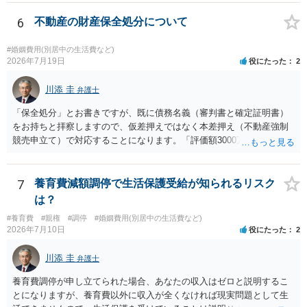
のみが配当の対象です。
6
不動産の財産保全処分について
#婚姻費用(別居中の生活費など)
2026年7月19日
役にたった
2
川添 圭
弁護士
「保全処分」とお書きですが、既に債務名義（審判書と確定証明書）
をお持ちと拝察しますので、仮差押えではなく本差押え（不動産強制
競売申立て）で対応することになります。「評価額3000万、住宅ロー
ン1700万」であれば無剰余ではないため、債権者であるあなたが強制
執行による回収は可能ということになりますが、オーバーローンでな
い場合は住宅ローンの全額回収も可能であり（住宅ローン債権者は保
7
養育費減額調停で生活保護受給が知られるリスク
証会社から代位弁済を受け、保証会社が競売による売却代金から全額
は？
を回収することになる）、「一括返済の請求」は行わない（あるいは
#養育費
#親権
#調停
#婚姻費用(別居中の生活費など)
書面が送られるとしてもあくまで形式的なものになる）可能性があり
2026年7月10日
役にたった
2
ます。
川添 圭
弁護士
養育費調停が申し立てられた場合、あなたの収入はゼロと説明するこ
とになりますが、養育費以外に収入が全くなければ現実問題として生