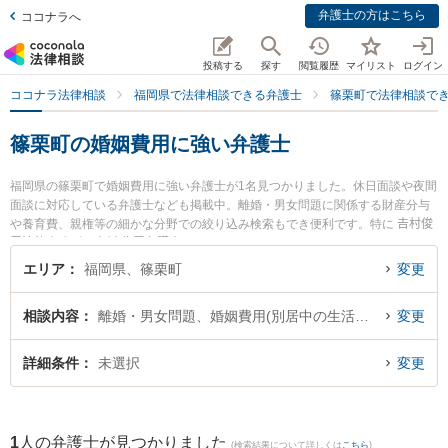
弁護士の方はこちら
ココナラへ
投稿する
探す
閲覧履歴
マイリスト
ログイン
ココナラ法律相談
福岡県で法律相談できる弁護士
篠栗町で法律相談で
篠栗町の婚姻費用に強い弁護士
福岡県の篠栗町で婚姻費用に強い弁護士が1名見つかりました。休日面談や夜間
面談に対応している弁護士なども掲載中。離婚・男女問題に関係する財産分与
や養育費、親権等の細かな分野での絞り込み検索もでき便利です。特に 𠮷村俊
吾法律事務所の𠮷村 俊吾弁護士のプロフィール情報や弁護士費用、強みなどが
注目されています。『篠栗町で土日や夜間に発生した婚姻費用のトラブルを今
エリア
福岡県、篠栗町
変更
すぐに弁護士に相談したい』『婚姻費用のトラブル解決の実績豊富な近くの弁
護士を検索したい』『初回相談無料で婚姻費用を法律相談できる篠栗町内の弁
相談内容
離婚・男女問題、婚姻費用(別居中の生活費など)
変更
護士に相談予約したい』などでお困りの相談者さんにおすすめです。
詳細条件
未選択
変更
1
人の弁護士が見つかりました
(検索結果について詳しくは
こちら
)