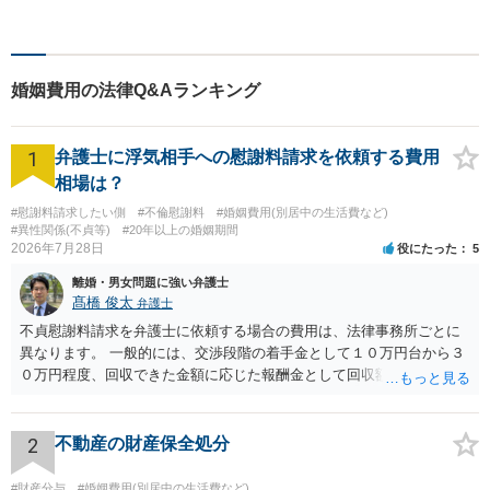
り、幅広い経験を積んできま
した。まずはご相談だけで
も、早めにお越しいただい
て、一緒に解決を目指しまし
婚姻費用の法律Q&Aランキング
ょう。
1
弁護士に浮気相手への慰謝料請求を依頼する費用
相場は？
#慰謝料請求したい側
#不倫慰謝料
#婚姻費用(別居中の生活費など)
#異性関係(不貞等)
#20年以上の婚姻期間
2026年7月28日
役にたった
5
離婚・男女問題に強い弁護士
髙橋 俊太
弁護士
不貞慰謝料請求を弁護士に依頼する場合の費用は、法律事務所ごとに
異なります。 一般的には、交渉段階の着手金として１０万円台から３
０万円程度、回収できた金額に応じた報酬金として回収額の１０％か
ら２０％程度が設定されていることがあります。訴訟に移行する場合
には、追加着手金や日当、実費が発生することもあります。 もっと
も、証拠が十分にあるか、相手方の住所・勤務先が分かるか、慰謝料
2
不動産の財産保全処分
額、離婚の有無、交渉で終わるか訴訟まで見込むかによって、費用は
変わり得ます。依頼前に、交渉だけの場合、訴訟になった場合、回収
#財産分与
#婚姻費用(別居中の生活費など)