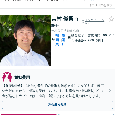
1件中 1-1件を表示
𠮷村 俊吾
弁
インタビューを
見る
護士
𠮷村俊吾法律事務所
福
篠
篠栗駅
か
営業時間：09:00~1
岡
栗
|
9:00（平日）
ら徒歩8分
県
町
婚姻費用
【篠栗駅8分】【不当な条件での離婚を防ぎます】男女問わず、幅広
い年代の方からご相談を受けております。財産分与・慰謝料など、お
金が絡むトラブルでは、有利に解決できる方法を見つけ出します。ま
ずはお気軽にご相談ください【完全個室】
料金表を見る