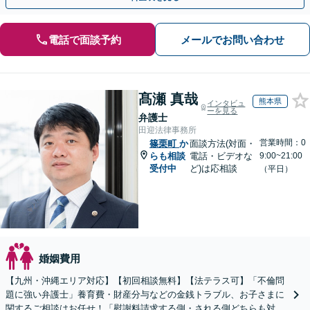
電話で面談予約
メールでお問い合わせ
髙瀬 真哉
熊本県
インタビュ
ーを見る
弁護士
田迎法律事務所
営業時間：0
篠栗町
か
面談方法(対面・
らも相談
電話・ビデオな
9:00~21:00
受付中
ど)は応相談
（平日）
婚姻費用
【九州・沖縄エリア対応】【初回相談無料】【法テラス可】「不倫問
題に強い弁護士」養育費・財産分与などの金銭トラブル、お子さまに
関するご相談はお任せ！「慰謝料請求する側・される側どちらも対応