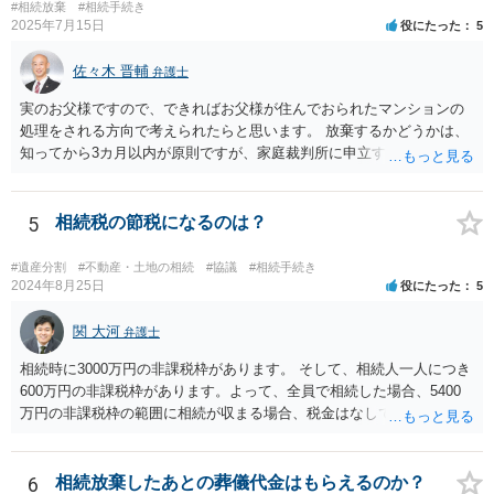
#相続放棄
#相続手続き
2025年7月15日
役にたった
5
佐々木 晋輔
弁護士
実のお父様ですので、できればお父様が住んでおられたマンションの
処理をされる方向で考えられたらと思います。 放棄するかどうかは、
知ってから3カ月以内が原則ですが、家庭裁判所に申立すれば3カ月の
期間を伸長することができます。 その間に、財産の状況を調査して、
放棄するかどうか決めることができます。 銀行やサラ金が数年も放置
することはありませんので、数年後に借金が発見される可能性はほぼ
5
相続税の節税になるのは？
ありません。 なお、私が扱った相続放棄を検討していた案件で、期間
伸長して調査したところ、サラ金に対する過払金など相当な財産が見
#遺産分割
#不動産・土地の相続
#協議
#相続手続き
つかったため相続したという事例がありました。
2024年8月25日
役にたった
5
関 大河
弁護士
相続時に3000万円の非課税枠があります。 そして、相続人一人につき
600万円の非課税枠があります。よって、全員で相続した場合、5400
万円の非課税枠の範囲に相続が収まる場合、税金はなしです。 一人が
相続放棄すると、600万円の枠が一つ減ります。よって、4800万円の
範囲となります。 一般的には、全員で相続する方が税金はお得です。
また、全員で相続しても、話し合いの結果、親がすべて相続と決める
6
相続放棄したあとの葬儀代金はもらえるのか？