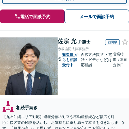
電話で面談予約
メールで面談予約
佐宗 光
弁護士
福岡県
赤坂協同法律事務所
営業時
篠栗町
か
面談方法(対面・電
らも相談
話・ビデオなど)は
間：本日
受付中
応相談
定休日
相続手続き
【九州沖縄エリア対応】遺産分割の対立や不動産相続など幅広く対
応！接客業の経験を活かし、お気持ちに寄り添って本音を引き出しま
す。「敷居が高い」と思わず、些細なことも安心してお聞かせくださ