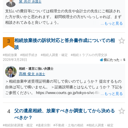
泉 亮介
弁護士
支払いの費目等については税理士の先生や会計士の先生にご相談され
た方が良いかと思われます。 顧問税理士の方がいらっしゃれば、まず
相談されてみると良いでしょう。
3
相続放棄後の訴状対応と答弁書作成についての相
談
#相続放棄
#相続手続き
#相続人調査・確定
#相続トラブルの代理交渉
2026年3月28日
役にたった
5
相続・遺言に強い弁護士
髙橋 俊太
弁護士
＞相続放棄申述受理証明書の写しで良いのでしょうか？ 提出するもの
自体は写しで構いません。 ＞証拠説明書とはなんでしょうか？ 下記を
ご参照ください。 https://www.courts.go.jp/tokyo-s/vc-files/tokyo-s/file/
14-1kisairei.pdf
4
父の遺産相続、放棄すべきか調査してから決める
べきか？
#相続財産調査・鑑定
#遺産分割
#不動産・土地の相続
#相続人調査・確定