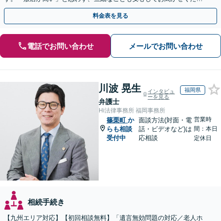
い【初回相談無料】【夜間・休日相談可】
料金表を見る
電話でお問い合わせ
メールでお問い合わせ
川波 晃生
福岡県
インタビュ
ーを見る
弁護士
Hi法律事務所 福岡事務所
営業時
篠栗町
か
面談方法(対面・電
らも相談
話・ビデオなど)は
間：本日
受付中
応相談
定休日
相続手続き
【九州エリア対応】【初回相談無料】「遺言無効問題の対応／老人ホ