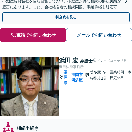
不動産賃貸会社を自ら経営しており、不動産が絡む相続の解決実績が
豊富にあります。また、会社経営者の相続問題、事業承継も対応可能
です。有利な結果が得られるよう尽力いたします。
料金表を見る
電話でお問い合わせ
メールでお問い合わせ
浜田 宏
弁護士
インタビューを見る
浜田法律事務所
福
博多駅
か
営業時間：本
福岡市
岡
|
日定休日
ら徒歩1分
博多区
県
相続手続き