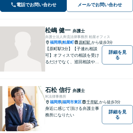
専門性の高い弁護士が寄り添い解決を
電話でお問い合わせ
メールでお問い合わせ
サポートします。
松嶋 健一
弁護士
弁護士法人奔流法律事務所 粕屋オフィス
福岡県
粕屋町
原町駅
から徒歩3分
|
【原町駅3分】【子連れ相談
詳細を見
可】オフィスでの相談を受け
る
るだけでなく、巡回相談や出
張相談を定期的に実施、住民
の皆様のニーズに応えられる
よう夜間や休日相談にも柔軟
に対応しております。安心し
石松 信行
弁護士
てお任せください。
IK法律事務所
福岡県
福岡市東区
千早駅
から徒歩3分
|
身近に感じて頂ける弁護士事
詳細を見
務所になりたい
る