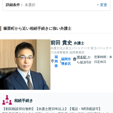
詳細条件
未選択
変更
篠栗町から近い相続手続きに強い弁護士
前田 貴史
弁護士
弁護士法人富士パートナーズ 富士パートナー
ズ法律事務所 福岡事務所
福
博多駅
か
営業時間：本
福岡市
岡
|
日定休日
ら徒歩5分
博多区
県
相続手続き
【初回相談30分無料】【弁護士歴15年以上】【電話・WEB面談可】