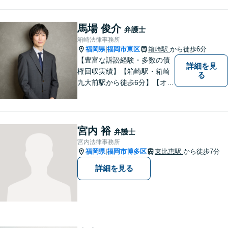
馬場 俊介
弁護士
箱崎法律事務所
福岡県
福岡市東区
箱崎駅
から徒歩6分
|
【豊富な訴訟経験・多数の債
詳細を見
権回収実績】【箱崎駅・箱崎
る
九大前駅から徒歩6分】【オン
ライン相談対応】離婚、相
続、交通事故、労働問題など
の日常的な法律トラブルから
ビジネス上の法的課題まで、
宮内 裕
弁護士
各種法律相談、訴訟・債権回
宮内法律事務所
収等のご依頼を承っておりま
福岡県
福岡市博多区
東比恵駅
から徒歩7分
|
す。
詳細を見る