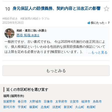
士が主張書面の提出を渋っているようですが、弁護士として提出の実
益がないと考えている可能性もあると思いますので、そのあたりも含
10
身元保証人の賠償義務、契約内容と法改正の影響
めて、弁護士見解を確認等するためによく打ち合わせた方がよいと思
います。単に面倒臭いということで書面提出をしないということであ
#相続手続き
#家族間の相続トラブル
れば、当該弁護士との委任関係を修了した上で、貴方のほうで書面提
2023年9月26日
役にたった
7
出することを検討なさった方がよいでしょう。
相続・遺言に強い弁護士
西谷 拓哉
弁護士
一般的ですが、古い書式ですね。 今は2020年4月施行の改正民法によ
り、個人根保証といういわゆる包括的な損害賠償義務の保証について
は上限を定める必要があります(極度額といいます。)。 この書式にサ
インしても、実際は連帯保証部分は民法465条の2②により無効とな
り、会社側は請求できない可能性が高そうです。
もっとみる
近くの市区町村を選び直す
福岡 (福岡市外)
筑紫野市
春日市
大野城市
宗像市
太宰府市
古賀市
福津市
糸島市
那珂川市
宇美町
篠栗町
志免町
須恵町
新宮町
久山町
粕屋町