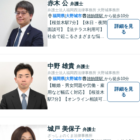
赤木 公
弁護士
弁護士法人福岡西法律事務所 大野城事務所
福岡県
大野城市
雑餉隈駅
から徒歩10分
|
【桜並木駅7分】【休日・夜間
詳細を見
面談可】【法テラス利用可】
る
社会で起こるさまざまな悩み
に寄り添い、一件一件丁寧に
取り組むことで、皆さまに安
心を届けたいと考えていま
す。 困りごとやご相談があり
中野 雄貴
弁護士
ましたら、どうぞお気軽にお
弁護士法人福岡西法律事務所 大野城事務所
声がけください。
福岡県
大野城市
雑餉隈駅
から徒歩10分
|
【離婚・男女問題や労働・雇
詳細を見
用など幅広く対応】【桜並木
る
駅7分】【オンライン相談可
能】【ＬＩＮＥ対応可】 依頼
者様のお話をじっくりとお伺
いし、問題の本質を理解した
上で、最適な解決策を共に考
城戸 美保子
弁護士
えます。
ざっしょのくま法律事務所