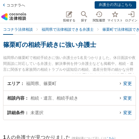
弁護士の方はこちら
ココナラへ
投稿する
探す
閲覧履歴
マイリスト
ログイン
ココナラ法律相談
福岡県で法律相談できる弁護士
篠栗町で法律相談で
篠栗町の相続手続きに強い弁護士
福岡県の篠栗町で相続手続きに強い弁護士が1名見つかりました。休日面談や夜
間面談に対応している弁護士、解決事例を持つ弁護士なども掲載中。相続・遺
言に関係する家族間の相続トラブルや認知症の相続、遺産分割等の細かな分野
での絞り込み検索もでき便利です。特に 𠮷村俊吾法律事務所の𠮷村 俊吾弁護士
のプロフィール情報や弁護士費用、強みなどが注目されています。『篠栗町で
エリア
福岡県、篠栗町
変更
土日や夜間に発生した相続手続きのトラブルを今すぐに弁護士に相談したい』
『相続手続きのトラブル解決の実績豊富な近くの弁護士を検索したい』『初回
相談内容
相続・遺言、相続手続き
変更
相談無料で相続手続きを法律相談できる篠栗町内の弁護士に相談予約したい』
などでお困りの相談者さんにおすすめです。
詳細条件
未選択
変更
1
人の弁護士が見つかりました
(検索結果について詳しくは
こちら
)