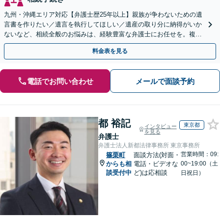
九州・沖縄エリア対応【弁護士歴25年以上】親族が争わないための遺
言書を作りたい／遺言を執行してほしい／遺産の取り分に納得がいか
ないなど、相続全般のお悩みは、経験豊富な弁護士にお任せを。複雑
な問題も粘り強く対応し、解決に導きます。
料金表を見る
電話でお問い合わせ
メールで面談予約
都 裕記
東京都
インタビュー
を見る
弁護士
弁護士法人新都法律事務所 東京事務所
営業時間：09:
篠栗町
面談方法(対面・
からも相
電話・ビデオな
00~19:00（土
談受付中
ど)は応相談
日祝日）