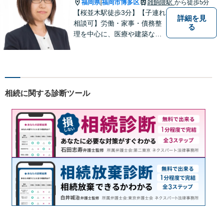
福岡県
福岡市博多区
雑餉隈駅
から徒歩5分
|
【桜並木駅徒歩3分】【子連れ
詳細を見
相談可】労働・家事・債務整
る
理を中心に、医療や建築など
より専門的な訴訟にも携わ
り、幅広い経験を積んできま
した。まずはご相談だけで
も、早めにお越しいただい
て、一緒に解決を目指しまし
相続に関する診断ツール
ょう。