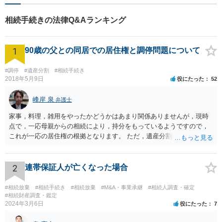
相続手続きの法律Q&Aランキング
1
90歳の父との同居での居住権と調停問題について
#調停
#遺産分割
#相続手続き
2018年5月9日
役にたった
52
峰岸 泉
弁護士
家事，料理，雑用をやったかどうかはあまり関係ありませんが，現時
点で，一応母親からの相続により，持分をもっているようですので，
これが一応の居住権の根拠となります。 ただ，遺産分割により，母の
持分を父親が取得した場合，住み続けるのは難しいかも知れません。
2
連帯保証人が亡くなった場合
#相続放棄
#相続手続き
#相続放棄
#M&A・事業承継
#相続人調査・確定
#相続財産調査・鑑定
2024年3月6日
役にたった
7