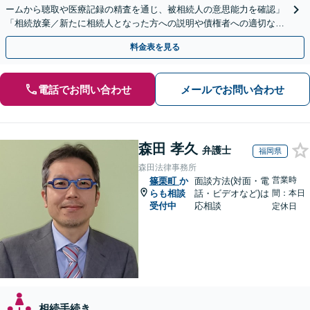
ームから聴取や医療記録の精査を通じ、被相続人の意思能力を確認」
「相続放棄／新たに相続人となった方への説明や債権者への適切な対
応まで、きめ細やかにサポート」【休日・夜間相談可】
料金表を見る
電話でお問い合わせ
メールでお問い合わせ
森田 孝久
弁護士
福岡県
森田法律事務所
営業時
篠栗町
か
面談方法(対面・電
らも相談
話・ビデオなど)は
間：本日
受付中
応相談
定休日
相続手続き