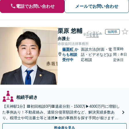
電話でお問い合わせ
メールでお問い合わせ
栗原 悠輔
福岡県
インタビュ
ーを見る
弁護士
赤坂協同法律事務所
営業時
篠栗町
か
面談方法(対面・電
らも相談
話・ビデオなど)は
間：本日
受付中
応相談
定休日
相続手続き
【天神駅1分】🟥初回相談0円🟥遺産分割・1500万▶4000万円に増額し
た事例あり！不動産絡み、遺留分侵害額請求など、解決実績多数あ
り。税理士や司法書士等と連携▶他の事務所を探す手間が省けます！
不動産会社と連携し無料査定&財産調査も◎
料金表を見る