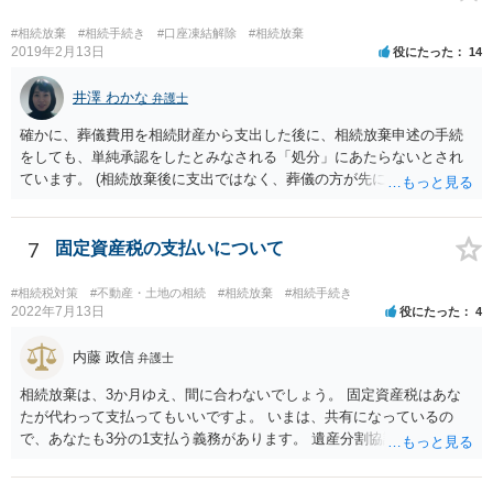
こともできます。この場合でも相続の非課税枠は、全員で相続した540
0万円分使えます。 父が亡くなり、母が全部相続すると、母から三人
#相続放棄
#相続手続き
#口座凍結解除
#相続放棄
で相続する際は、4800万円が非課税枠となります。 そうすると、母が
2019年2月13日
役にたった
14
亡くなってから相続すると、両親のどちらかが亡くなってから相続す
るより非課税の枠が減少します。 計画的に相続をするのがおすすめと
井澤 わかな
弁護士
いうことになります。これ以外にも気をつける点はあるかもしれませ
確かに、葬儀費用を相続財産から支出した後に、相続放棄申述の手続
んので、一度相談して想定するのがおすすめと思います。
をしても、単純承認をしたとみなされる「処分」にあたらないとされ
ています。 (相続放棄後に支出ではなく、葬儀の方が先に来るのが通常
だと思いますので、葬儀→葬儀費用を相続財産から支出→相続放棄申
述の手続ということだと思いますが) ただ、葬儀費用ならいくらでもよ
いということではなく、身分相応の、社会的儀式として当然認められ
7
固定資産税の支払いについて
る程度の金額に留まると考えた方がよいです。 もし、相続人の皆さん
に葬儀費用を支出する経済力がなく、質素な葬儀を行った費用であれ
#相続税対策
#不動産・土地の相続
#相続放棄
#相続手続き
ば相続財産から支出しても単純承認と認められない可能性が高いの
2022年7月13日
役にたった
4
で、相続放棄申述が受理される可能性も高いと思います。
内藤 政信
弁護士
相続放棄は、3か月ゆえ、間に合わないでしょう。 固定資産税はあな
たが代わって支払ってもいいですよ。 いまは、共有になっているの
で、あなたも3分の1支払う義務があります。 遺産分割協議をして、不
動産取得者を決めて、相続登記する必要があります。 登記名義人に支
払い義務があります。