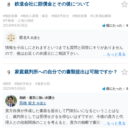
8
鉄道会社に賠償金とその後について
#相続放棄
#相続人調査・確定
#相続手続き
#相続放棄
#口座凍結解除
#不動産・土地の相続
2019年6月28日
役にたった
6
匿名A
弁護士
情報を小出しにされますといつまでも質問と回答にキリがありません
ので、後はお近くの弁護士にご相談下さい。
9
家庭裁判所への自分での書類提出は可能ですか？
#調停
#相続手続き
#遺産分割
2025年5月8日
役にたった
5
相続・遺言に強い弁護士
髙橋 俊太
弁護士
貴方自身が作成した書面を提出して門前払いになるということはな
く、裁判所としては受理せざるを得ないはずですが、今後の貴方と代
理人との信頼関係のことを考えると、貴方の独断で書面を提出したり
裁判所に電話したりするのはお勧めしにくいところです。 現在の弁護