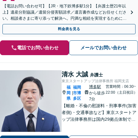
【電話お問い合わせ可】【JR・地下鉄博多駅1分】【弁護士歴21年以
上】遺産分割協議／遺留分侵害額請求／遺言書作成などお任せくださ
い。相談者さまに寄り添って解決へ。円満な相続を実現するために
も、経験豊富な弁護士にお任せください
料金表を見る
電話でお問い合わせ
メールでお問い合わせ
清水 大誠
弁護士
東京スタートアップ法律事務所 福岡支店
博多駅
営業時間：06:30~
福
福岡
22:00（土日祝日）
岡
市博
から徒歩
|
県
多区
7分
【離婚・不倫の慰謝料・刑事事件(加害
者側)・交通事故など】東京スタートア
ップ法律事務所は国内29拠点体制で全
国対応！【ご自宅からの電話相談にも
対応(法律相談は完全予約制)】各分野で