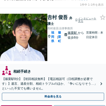
1件中 1-1件を表示
𠮷村 俊吾
弁
インタビューを
見る
護士
𠮷村俊吾法律事務所
福
篠
篠栗駅
から
営業時間：本
岡
栗
|
日定休日
徒歩8分
県
町
相続手続き
【篠栗駅8分】【初回相談無料】【電話相談可（日程調整が必要で
す）】遺言、遺産分割、相続トラブルのほか、「争いになりそう…」
といった不安でも構いません。
料金表を見る