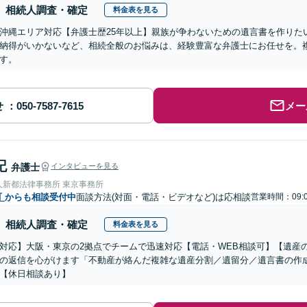
相続人調査・確定
料金表を見る
沖縄エリア対応【弁護士歴25年以上】親族が争わないための遺言書を作りた
納得がいかないなど、相続全般のお悩みは、経験豊富な弁護士にお任せを。
す。
せ
メー
記
弁護士
インタビューを見る
人新都法律事務所 東京事務所
町
からも相談受付中
面談方法(対面・電話・ビデオなど)は応相談
営業時間：09:0
相続人調査・確定
料金表を見る
対応】大阪・東京の2拠点でチームで迅速対応【電話・WEB相談可】【遺産
の返信を心がけます「不動産が絡んだ複雑な遺産分割／遺留分／遺言書の作
【休日相談あり】