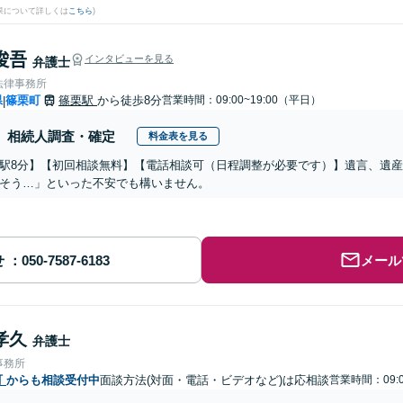
果について詳しくは
こちら
)
 俊吾
インタビューを見る
弁護士
法律事務所
県
篠栗町
篠栗駅
から徒歩8分
営業時間：09:00~19:00（平日）
|
相続人調査・確定
料金表を見る
駅8分】【初回相談無料】【電話相談可（日程調整が必要です）】遺言、遺
そう…」といった不安でも構いません。
せ
メール
孝久
弁護士
事務所
町
からも相談受付中
面談方法(対面・電話・ビデオなど)は応相談
営業時間：09:0