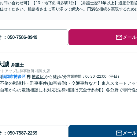
お問い合わせ可】【JR・地下鉄博多駅1分】【弁護士歴21年以上】遺産分割
任せください。相談者さまに寄り添って解決へ。円満な相続を実現するため
せ
メール
大誠
弁護士
ートアップ法律事務所 福岡支店
県
福岡市博多区
博多駅
から徒歩7分
営業時間：06:30~22:00（平日）
|
不倫の慰謝料・刑事事件(加害者側)・交通事故など】東京スタートアッ
自宅からの電話相談にも対応(法律相談は完全予約制)】各分野で専門
せ
メール