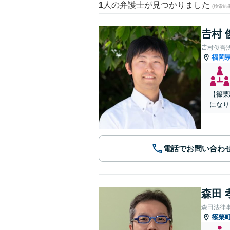
1
人の弁護士が見つかりました
(検索結
𠮷村
𠮷村俊吾
福岡
【篠栗
になり
電話でお問い合わ
森田 
森田法律
篠栗