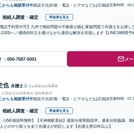
町
からも相談受付中
面談方法(対面・電話・ビデオなど)は応相談
営業時間：08:0
相続人調査・確定
料金表を見る
電話予約受付可】九州で相続問題や不動産が絡む家族問題で弁護士をお探しなら熊
288-2193)へ／感情的対立を避けながら適切な解決を目指します【LINE24
せ
メー
史也
弁護士
インタビューを見る
人大西総合法律事務所 福岡事務所
町
からも相談受付中
面談方法(対面・電話・ビデオなど)は応相談
営業時間：07:3
相続人調査・確定
料金表を見る
・LINE相談料無料】【天神南駅直結】遺留分侵害額請求、遺産分割協議、
人とのやり取りを全て弁護士が対応します【弁護士歴10年以上】