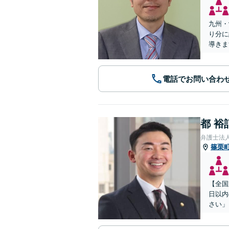
九州・
り分に
導きま
電話でお問い合わ
都 裕
弁護士法
篠栗
【全国
日以内
さい」