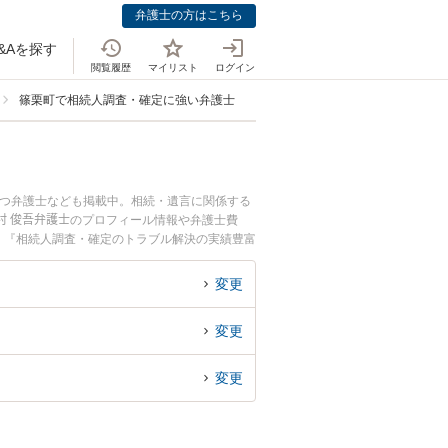
弁護士の方はこちら
&Aを探す
閲覧履歴
マイリスト
ログイン
篠栗町で相続人調査・確定に強い弁護士
持つ弁護士なども掲載中。相続・遺言に関係する
村 俊吾弁護士のプロフィール情報や弁護士費
』『相続人調査・確定のトラブル解決の実績豊富
お困りの相談者さんにおすすめです。
変更
変更
変更