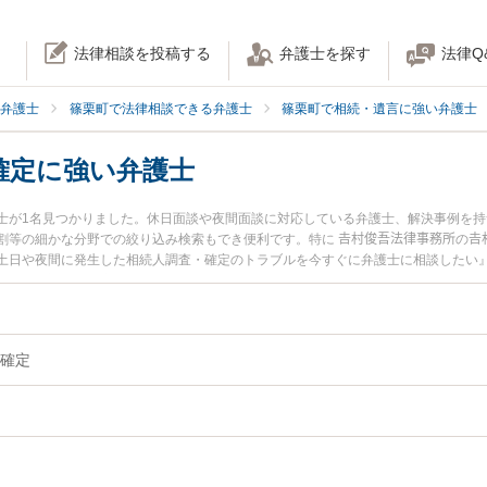
法律相談を投稿する
弁護士を探す
法律Q
弁護士
篠栗町で法律相談できる弁護士
篠栗町で相続・遺言に強い弁護士
確定に強い弁護士
士が1名見つかりました。休日面談や夜間面談に対応している弁護士、解決事例を
等の細かな分野での絞り込み検索もでき便利です。特に 𠮷村俊吾法律事務所の𠮷
土日や夜間に発生した相続人調査・確定のトラブルを今すぐに弁護士に相談したい
で相続人調査・確定を法律相談できる篠栗町内の弁護士に相談予約したい』などで
確定