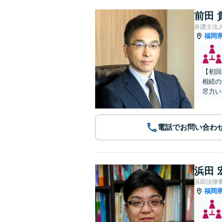
前田 
弁護士法
福岡
【初回
相続の
尽力い
電話でお問い合わ
浜田 
浜田法律
福岡