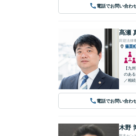
電話でお問い合わ
髙瀬 
田迎法律
篠栗
【九州
のある
／相続
電話でお問い合わ
木野 
熊本セン