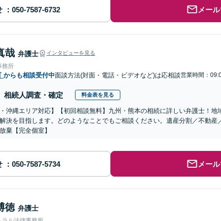
せ
メール
真哉
弁護士
インタビューを見る
事務所
町
からも相談受付中
面談方法(対面・電話・ビデオなど)は応相談
営業時間：09:0
相続人調査・確定
料金表を見る
・沖縄エリア対応】【初回相談無料】九州・熊本の相続に詳しい弁護士！地
解決を目指します。どのようなことでもご相談ください。遺産分割／不動産
放棄【完全個室】
せ
メール
博徳
弁護士
トラル法律事務所