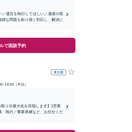
い／遺言を執行してほしい／遺産の取
複雑な問題も粘り強く対応し、解決に
ルで面談予約
東京都
0~19:00（平日）
の取り分最大化を目指します】1営業
成・執行／事業承継など、お任せくだ