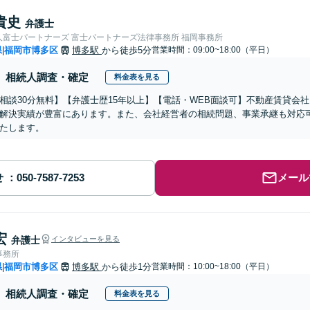
貴史
弁護士
人富士パートナーズ 富士パートナーズ法律事務所 福岡事務所
県
福岡市博多区
博多駅
から徒歩5分
営業時間：09:00~18:00（平日）
|
相続人調査・確定
料金表を見る
相談30分無料】【弁護士歴15年以上】【電話・WEB面談可】不動産賃貸会
解決実績が豊富にあります。また、会社経営者の相続問題、事業承継も対応
たします。
せ
メール
宏
弁護士
インタビューを見る
事務所
県
福岡市博多区
博多駅
から徒歩1分
営業時間：10:00~18:00（平日）
|
相続人調査・確定
料金表を見る