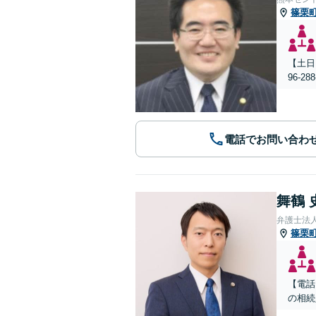
篠栗
【土日
96-
電話でお問い合わ
舞鶴 
弁護士法
篠栗
【電話
の相続