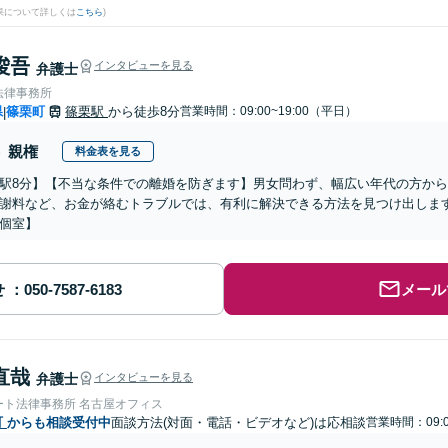
果について詳しくは
こちら
)
 俊吾
インタビューを見る
弁護士
法律事務所
県
篠栗町
篠栗駅
から徒歩8分
営業時間：09:00~19:00（平日）
|
親権
料金表を見る
駅8分】【不当な条件での離婚を防ぎます】男女問わず、幅広い年代の方か
謝料など、お金が絡むトラブルでは、有利に解決できる方法を見つけ出しま
個室】
せ
メール
直哉
弁護士
インタビューを見る
ート法律事務所 名古屋オフィス
町
からも相談受付中
面談方法(対面・電話・ビデオなど)は応相談
営業時間：09:0