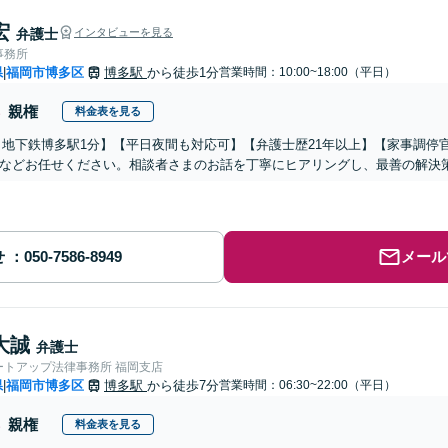
宏
弁護士
インタビューを見る
事務所
県
福岡市博多区
博多駅
から徒歩1分
営業時間：10:00~18:00（平日）
|
親権
料金表を見る
・地下鉄博多駅1分】【平日夜間も対応可】【弁護士歴21年以上】【家事調停
などお任せください。相談者さまのお話を丁寧にヒアリングし、最善の解決
せ
メール
大誠
弁護士
ートアップ法律事務所 福岡支店
県
福岡市博多区
博多駅
から徒歩7分
営業時間：06:30~22:00（平日）
|
親権
料金表を見る