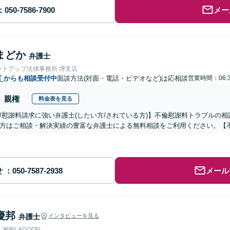
メー
まどか
弁護士
ートアップ法律事務所 堺支店
町
からも相談受付中
面談方法(対面・電話・ビデオなど)は応相談
営業時間：06:3
親権
料金表を見る
/慰謝料請求に強い弁護士(したい方/されている方)】不倫慰謝料トラブルの相
方はご相談・解決実績の豊富な弁護士による無料相談をご利用ください。【
せ
メール
慶邦
弁護士
インタビューを見る
湘南LAGOON