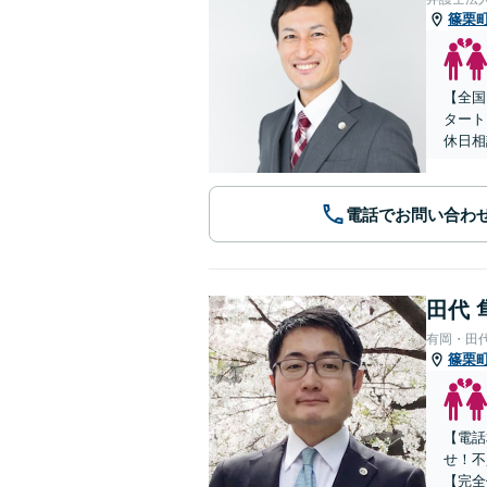
篠栗
【全国
タート
休日相
電話でお問い合わ
田代 
有岡・田
篠栗
【電話
せ！不
【完全