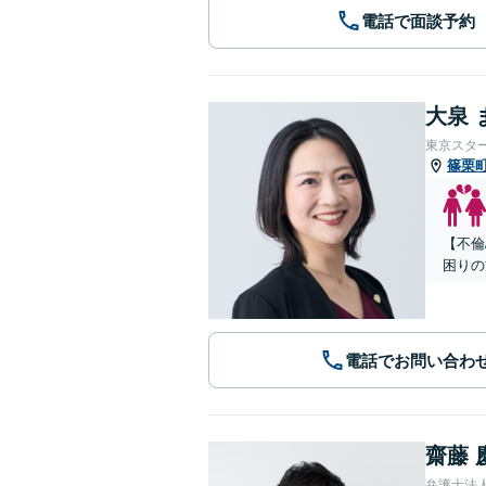
電話で面談予約
大泉 
東京スタ
篠栗
【不倫
困りの
電話でお問い合わ
齋藤 
弁護士法人