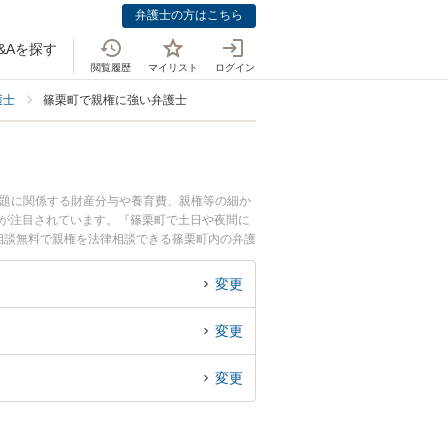
弁護士の方はこちら
&Aを探す
閲覧履歴
マイリスト
ログイン
護士
篠栗町で親権に強い弁護士
問題に関係する財産分与や養育費、親権等の細か
どが注目されています。『篠栗町で土日や夜間に
相談無料で親権を法律相談できる篠栗町内の弁護
変更
変更
変更