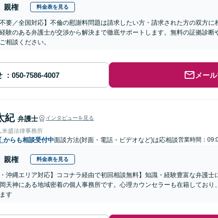
親権
料金表を見る
不要／全国対応】不倫の慰謝料問題は請求したい方・請求された方の双方に
経験のある弁護士が交渉から解決まで徹底サポートします。無料の証拠診断
ご相談ください。
せ
メール
太紀
弁護士
インタビューを見る
人米盛法律事務所
町
からも相談受付中
面談方法(対面・電話・ビデオなど)は応相談
営業時間：09:0
親権
料金表を見る
・沖縄エリア対応】ココナラ経由で初回相談無料】知識・経験豊富な弁護士に
岡天神にある地域密着の個人事務所です。心理カウンセラーも在籍しており
ます