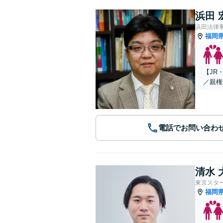
浜田 
浜田法律
福岡
【JR
／親権
電話でお問い合わ
清水 
東京スタ
福岡