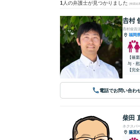
1
人の弁護士が見つかりました
(検索結
𠮷村
𠮷村俊吾
福岡
【篠栗
与・慰
【完全
電話でお問い合わ
柴田 
ネクスパ
篠栗