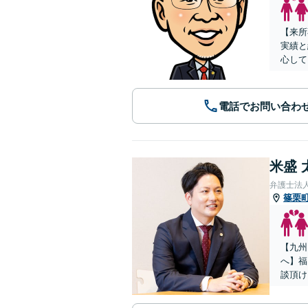
【来所
実績と
心して
電話でお問い合わ
米盛 
弁護士法
篠栗
【九州
へ】福
談頂け