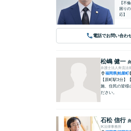
【不倫
困りの
応】
電話でお問い合わ
松嶋 健一
弁護士法人奔流法律
福岡県
粕屋町
|
【原町駅3分】
施、住民の皆様
ださい。
石松 信行
IK法律事務所