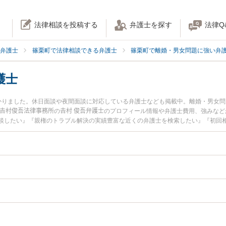
法律相談を投稿する
弁護士を探す
法律Q
弁護士
篠栗町で法律相談できる弁護士
篠栗町で離婚・男女問題に強い弁
護士
かりました。休日面談や夜間面談に対応している弁護士なども掲載中。離婚・男女
𠮷村俊吾法律事務所の𠮷村 俊吾弁護士のプロフィール情報や弁護士費用、強みな
談したい』『親権のトラブル解決の実績豊富な近くの弁護士を検索したい』『初回
んにおすすめです。