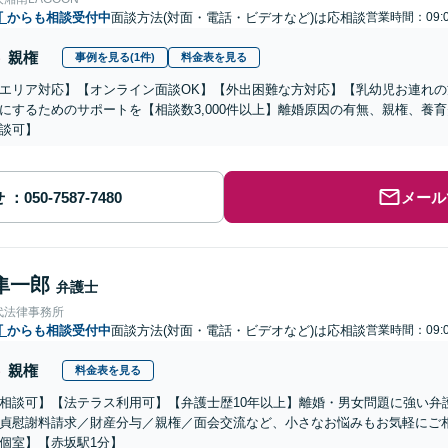
町
からも相談受付中
面談方法(対面・電話・ビデオなど)は応相談
営業時間：09:0
親権
事例を見る(1件)
料金表を見る
エリア対応】【オンライン面談OK】【外出困難な方対応】【乳幼児お連れ
にするためのサポートを【相談数3,000件以上】離婚原因の有無、親権、養
談可】
せ
メール
隼一郎
弁護士
代法律事務所
町
からも相談受付中
面談方法(対面・電話・ビデオなど)は応相談
営業時間：09:0
親権
料金表を見る
相談可】【法テラス利用可】【弁護士歴10年以上】離婚・男女問題に強い弁
貞慰謝料請求／財産分与／親権／面会交流など、小さなお悩みもお気軽にご
個室】【赤坂駅1分】