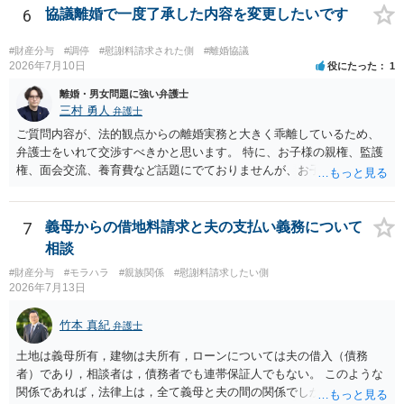
6
協議離婚で一度了承した内容を変更したいです
#財産分与
#調停
#慰謝料請求された側
#離婚協議
2026年7月10日
役にたった
1
離婚・男女問題に強い弁護士
三村 勇人
弁護士
ご質問内容が、法的観点からの離婚実務と大きく乖離しているため、
弁護士をいれて交渉すべきかと思います。 特に、お子様の親権、監護
権、面会交流、養育費など話題にでておりませんが、お子様の権利を
守るための重要な検討事項です。 離婚する際に決めることは多く、そ
れを決めなかったために生じる質問がこの法律相談でも多くあげられ
ます。 一生に一度あるかないかの離婚という法律問題ですので、お近
7
義母からの借地料請求と夫の支払い義務について
くの弁護士事務所にご相談されることをお勧めします。
相談
#財産分与
#モラハラ
#親族関係
#慰謝料請求したい側
2026年7月13日
竹本 真紀
弁護士
土地は義母所有，建物は夫所有，ローンについては夫の借入（債務
者）であり，相談者は，債務者でも連帯保証人でもない。 このような
関係であれば，法律上は，全て義母と夫の間の関係でしかありませ