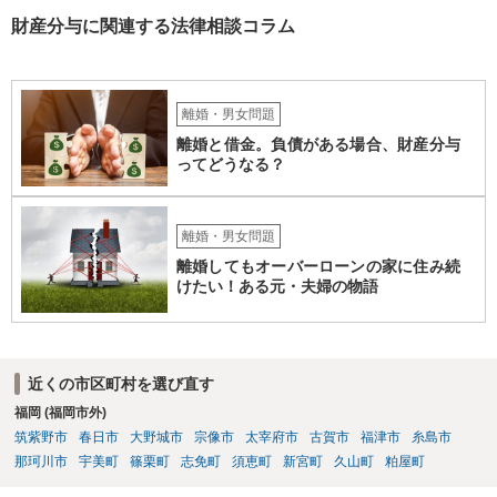
財産分与に関連する法律相談コラム
離婚・男女問題
離婚と借金。負債がある場合、財産分与
ってどうなる？
離婚・男女問題
離婚してもオーバーローンの家に住み続
けたい！ある元・夫婦の物語
近くの市区町村を選び直す
福岡 (福岡市外)
筑紫野市
春日市
大野城市
宗像市
太宰府市
古賀市
福津市
糸島市
那珂川市
宇美町
篠栗町
志免町
須恵町
新宮町
久山町
粕屋町