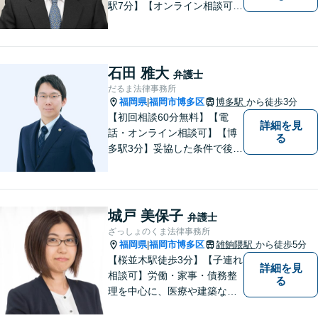
駅7分】【オンライン相談可
能】【ＬＩＮＥ対応可】 依頼
者様のお話をじっくりとお伺
いし、問題の本質を理解した
上で、最適な解決策を共に考
石田 雅大
弁護士
えます。
だるま法律事務所
福岡県
福岡市博多区
博多駅
から徒歩3分
|
【初回相談60分無料】【電
詳細を見
話・オンライン相談可】【博
る
多駅3分】妥協した条件で後悔
しないためには、早い段階で
の整理が重要です。 丁寧にお
話をお伺いし、状況に応じた
現実的な解決策をご提案いた
城戸 美保子
弁護士
しますので、まずはお気軽に
ざっしょのくま法律事務所
ご相談ください。
福岡県
福岡市博多区
雑餉隈駅
から徒歩5分
|
【桜並木駅徒歩3分】【子連れ
詳細を見
相談可】労働・家事・債務整
る
理を中心に、医療や建築など
より専門的な訴訟にも携わ