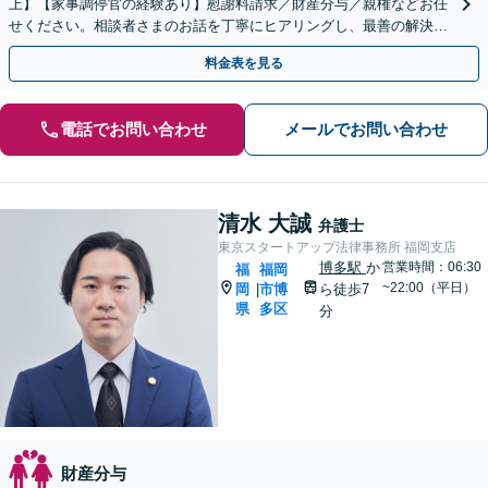
上】【家事調停官の経験あり】慰謝料請求／財産分与／親権などお任
せください。相談者さまのお話を丁寧にヒアリングし、最善の解決策
をご提案いたします
料金表を見る
電話でお問い合わせ
メールでお問い合わせ
清水 大誠
弁護士
東京スタートアップ法律事務所 福岡支店
博多駅
か
営業時間：06:30
福
福岡
~22:00（平日）
岡
市博
ら徒歩7
|
県
多区
分
財産分与