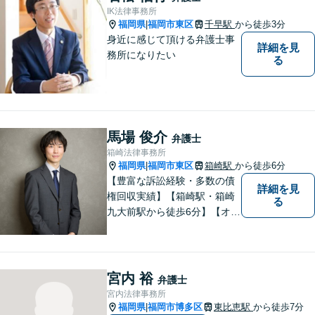
てお任せください。
IK法律事務所
福岡県
福岡市東区
千早駅
から徒歩3分
|
身近に感じて頂ける弁護士事
詳細を見
務所になりたい
る
馬場 俊介
弁護士
箱崎法律事務所
福岡県
福岡市東区
箱崎駅
から徒歩6分
|
【豊富な訴訟経験・多数の債
詳細を見
権回収実績】【箱崎駅・箱崎
る
九大前駅から徒歩6分】【オン
ライン相談対応】離婚、相
続、交通事故、労働問題など
の日常的な法律トラブルから
ビジネス上の法的課題まで、
宮内 裕
弁護士
各種法律相談、訴訟・債権回
宮内法律事務所
収等のご依頼を承っておりま
福岡県
福岡市博多区
東比恵駅
から徒歩7分
|