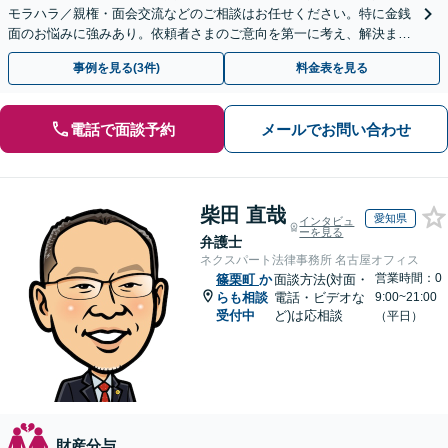
モラハラ／親権・面会交流などのご相談はお任せください。特に金銭
面のお悩みに強みあり。依頼者さまのご意向を第一に考え、解決まで
サポート【子連れ相談】【休日相談可】
事例を見る(3件)
料金表を見る
電話で面談予約
メールでお問い合わせ
柴田 直哉
愛知県
インタビュ
ーを見る
弁護士
ネクスパート法律事務所 名古屋オフィス
営業時間：0
篠栗町
か
面談方法(対面・
らも相談
電話・ビデオな
9:00~21:00
受付中
ど)は応相談
（平日）
財産分与