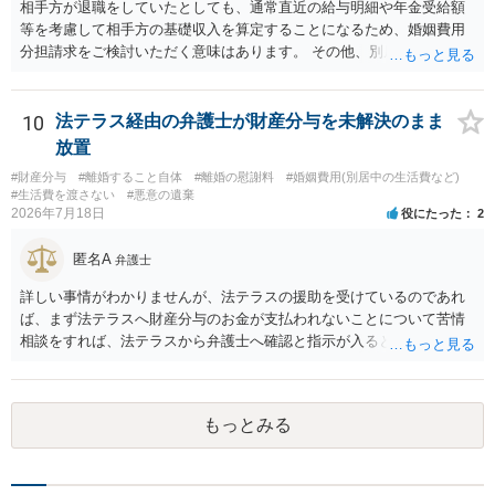
相手方が退職をしていたとしても、通常直近の給与明細や年金受給額
いく事情になると思います。 法律問題より，夫婦間の問題（離婚の問
等を考慮して相手方の基礎収入を算定することになるため、婚姻費用
題）の方がウェイトが大きいような問題のような印象を受けました。
分担請求をご検討いただく意味はあります。 その他、別居の経緯、質
だからこそ，夫に対する話ではなく，全て相談者に向いているように
問者様の年収、監護されているお子様がいるかといった事情をふまえ
思うのです。
て、ご検討いただくのが良いかと思います。
10
法テラス経由の弁護士が財産分与を未解決のまま
放置
#財産分与
#離婚すること自体
#離婚の慰謝料
#婚姻費用(別居中の生活費など)
#生活費を渡さない
#悪意の遺棄
2026年7月18日
役にたった
2
匿名A
弁護士
詳しい事情がわかりませんが、法テラスの援助を受けているのであれ
ば、まず法テラスへ財産分与のお金が支払われないことについて苦情
相談をすれば、法テラスから弁護士へ確認と指示が入ると思います。
その上で、所属する弁護士会の市民窓口へ連絡することも考えられま
す。
もっとみる