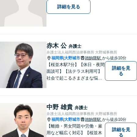
す。
詳細を見る
赤木 公
弁護士
弁護士法人福岡西法律事務所 大野城事務所
福岡県
大野城市
雑餉隈駅
から徒歩10分
|
【桜並木駅7分】【休日・夜間
詳細を見
面談可】【法テラス利用可】
る
社会で起こるさまざまな悩み
に寄り添い、一件一件丁寧に
取り組むことで、皆さまに安
心を届けたいと考えていま
す。 困りごとやご相談があり
中野 雄貴
弁護士
ましたら、どうぞお気軽にお
弁護士法人福岡西法律事務所 大野城事務所
声がけください。
福岡県
大野城市
雑餉隈駅
から徒歩10分
|
【離婚・男女問題や労働・雇
詳細を見
用など幅広く対応】【桜並木
る