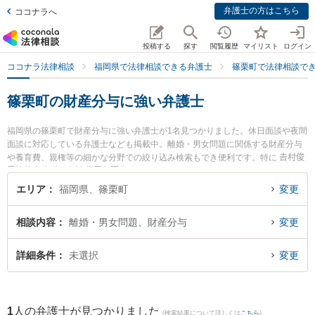
弁護士の方はこちら
ココナラへ
投稿する
探す
閲覧履歴
マイリスト
ログイン
ココナラ法律相談
福岡県で法律相談できる弁護士
篠栗町で法律相談で
篠栗町の財産分与に強い弁護士
福岡県の篠栗町で財産分与に強い弁護士が1名見つかりました。休日面談や夜間
面談に対応している弁護士なども掲載中。離婚・男女問題に関係する財産分与
や養育費、親権等の細かな分野での絞り込み検索もでき便利です。特に 𠮷村俊
吾法律事務所の𠮷村 俊吾弁護士のプロフィール情報や弁護士費用、強みなどが
注目されています。『篠栗町で土日や夜間に発生した財産分与のトラブルを今
エリア
福岡県、篠栗町
変更
すぐに弁護士に相談したい』『財産分与のトラブル解決の実績豊富な近くの弁
護士を検索したい』『初回相談無料で財産分与を法律相談できる篠栗町内の弁
相談内容
離婚・男女問題、財産分与
変更
護士に相談予約したい』などでお困りの相談者さんにおすすめです。
詳細条件
未選択
変更
1
人の弁護士が見つかりました
(検索結果について詳しくは
こちら
)