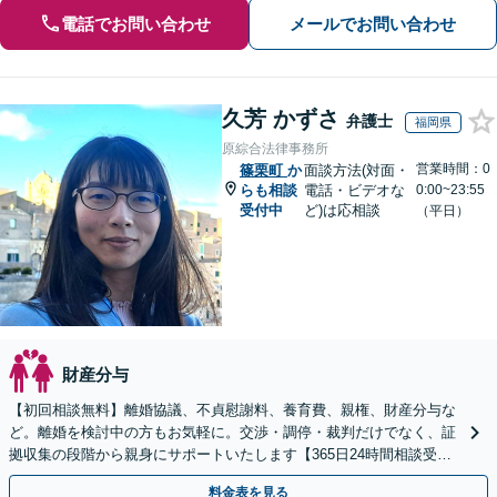
電話でお問い合わせ
メールでお問い合わせ
久芳 かずさ
弁護士
福岡県
原綜合法律事務所
営業時間：0
篠栗町
か
面談方法(対面・
らも相談
電話・ビデオな
0:00~23:55
受付中
ど)は応相談
（平日）
財産分与
【初回相談無料】離婚協議、不貞慰謝料、養育費、親権、財産分与な
ど。離婚を検討中の方もお気軽に。交渉・調停・裁判だけでなく、証
拠収集の段階から親身にサポートいたします【365日24時間相談受
付】【赤坂駅3分】【男女の弁護士が在籍】
料金表を見る