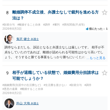
ん。 夫と義母の間で，建物建築目的での使用貸借契約（無償で使用さ
せる）がされていたのでしょうかね。 いずれにしても，使用貸借では
なくて賃貸借にするというのであれば，夫と義母の関係でしかありま
8
離婚調停不成立後、弁護士なしで裁判を進める方
せん。 これが法律上の話です。 「夫にこうなったのはお前のせいなん
法は？
だからお前が払えよ！と怒鳴られました。」 こうなった経緯は不明で
#財産分与
#離婚すること自体
#調停
#審判
#異性関係(不貞等)
すが，法律上は，夫と義母の間の話ですから，二人で賃料等の合意を
2026年8月3日
役にたった
1
するか否かを決め，夫が義母に支払をするだけのことです。この合意
をしない場合に，義母がどのような選択をするかは，義母の判断でし
鬼沢 健士
弁護士
かありません（抵当権の解除の話をしているようですが）。 夫が賃料
の支払を相談者に請求したとしても，法律上の支払義務は生じませ
調停ならまだしも、訴訟となると弁護士なしは厳しいです。 相手が不
ん。変な賃貸借契約書（なぜか，賃借人が相談者になっているなど）
貞をしていたのであれば、離婚が認められる可能性はかなり高いでし
が作成されない限り，相談者に負担は生じないのです。にもかかわら
ょう。 そうすると勝てる事案をしっかり勝ちにいくためにも弁護士委
ず，請求してくるのだとすれば，そのような請求を押し付けてくる夫
任を強くおすすめします。
について，どのように評価するかの話になると思います。 抵当権の解
除は，金融機関（担保権者）の方が応じることがないと思います。ロ
9
相手が退職している状態で、婚姻費用分担請求は
ーンの支払いもしなければ，抵当権が実行されて土地が売却されて
可能でしょうか？
（おそらく，建物も共同担保に入っていると思うので，競売自体はさ
ほど問題ありません。）売却代金が建物のローンに充当され，残額は
#婚姻費用(別居中の生活費など)
#生活費を渡さない
#財産分与
#調停
#悪意の遺棄
#離婚すること自体
名義人である夫に請求されることになります。相談者は，債務に関係
2026年8月2日
なく，連帯保証人でもありませんので，負担する理由がありません。
離婚については，相手方が離婚したいようですから，離婚自体はこち
外山 大地
弁護士
らの意思次第だと思います。慰謝料を請求する際に，この不動産の経
過も含めて，どのように相談者が精神的苦痛を受けたかの際に述べて