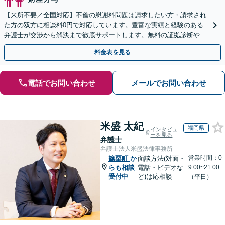
【来所不要／全国対応】不倫の慰謝料問題は請求したい方・請求され
た方の双方に相談料0円で対応しています。豊富な実績と経験のある
弁護士が交渉から解決まで徹底サポートします。無料の証拠診断や着
手金の返還保証もありますので安心してご相談ください。
料金表を見る
電話でお問い合わせ
メールでお問い合わせ
米盛 太紀
福岡県
インタビュ
ーを見る
弁護士
弁護士法人米盛法律事務所
営業時間：0
篠栗町
か
面談方法(対面・
らも相談
電話・ビデオな
9:00~21:00
受付中
ど)は応相談
（平日）