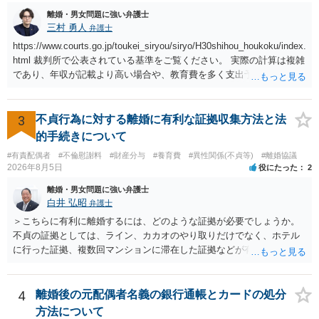
離婚・男女問題に強い弁護士
三村 勇人
弁護士
https://www.courts.go.jp/toukei_siryou/siryo/H30shihou_houkoku/index.
html 裁判所で公表されている基準をご覧ください。 実際の計算は複雑
であり、年収が記載より高い場合や、教育費を多く支出予定される場
合、子が４人以上いる場合、再婚している場合など表を使えない場合
もございますが、本件のように簡易な相場観を知るためにはこちらで
十分かと思います。
3
不貞行為に対する離婚に有利な証拠収集方法と法
的手続きについて
#有責配偶者
#不倫慰謝料
#財産分与
#養育費
#異性関係(不貞等)
#離婚協議
2026年8月5日
役にたった
2
離婚・男女問題に強い弁護士
白井 弘昭
弁護士
＞こちらに有利に離婚するには、どのような証拠が必要でしょうか。
不貞の証拠としては、ライン、カカオのやり取りだけでなく、ホテル
に行った証拠、複数回マンションに滞在した証拠などが有効です。 不
貞の証拠があれば、離婚をさらに有利に進める（離婚したい時期に離
婚する、慰謝料をとるなど）ことができると思われます。 ただし、不
貞発覚後、長期間同居を続けると、不貞を許したとの評価につながる
4
離婚後の元配偶者名義の銀行通帳とカードの処分
場合がありますので、ご注意ください。 以上、ご参考まで。
方法について