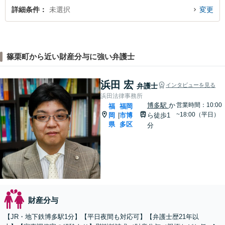
詳細条件
未選択
変更
篠栗町から近い財産分与に強い弁護士
浜田 宏
弁護士
インタビューを見る
浜田法律事務所
博多駅
か
営業時間：10:00
福
福岡
~18:00（平日）
岡
市博
ら徒歩1
|
県
多区
分
財産分与
【JR・地下鉄博多駅1分】【平日夜間も対応可】【弁護士歴21年以