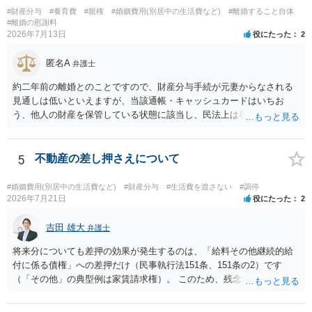
#財産分与
#養育費
#親権
#婚姻費用(別居中の生活費など)
#離婚すること自体
#離婚の慰謝料
2026年7月13日
役にたった
2
匿名A
弁護士
約二年前の離婚とのことですので、財産分与手続が元妻からなされる
見通しは低いといえますが、当該通帳・キャッシュカードはいちお
う、他人の財産を保管している状態に該当し、民法上は事務管理（597
条）が成立しているとはいえます。 現実に問題になることはさほど考
えにくくとも、表だってのお答えとしては元妻の了解なく処分するこ
とはできないというお答えになってしまいます。
5
不動産の差し押さえについて
#婚姻費用(別居中の生活費など)
#財産分与
#生活費を渡さない
#調停
2026年7月21日
役にたった
2
吉田 雄大
弁護士
将来分についても差押の効果が発生するのは、「給料その他継続的給
付に係る債権」への差押だけ（民事執行法151条、151条の2）です
（「その他」の典型例は家賃請求権）。 このため、残念ながらお答え
は否です。つまり、不動産を差し押さえた場合には、申立時までの分
のみが配当の対象です。