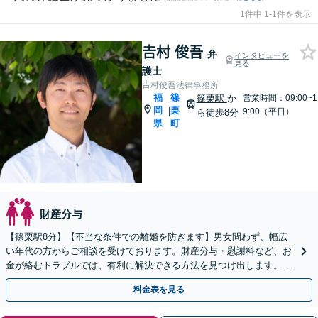
1件中 1-1件を表示
𠮷村 俊吾
弁
インタビューを
見る
護士
𠮷村俊吾法律事務所
福
篠
篠栗駅
か
営業時間：09:00~1
岡
栗
|
9:00（平日）
ら徒歩8分
県
町
財産分与
【篠栗駅8分】【不当な条件での離婚を防ぎます】男女問わず、幅広
い年代の方からご相談を受けております。財産分与・慰謝料など、お
金が絡むトラブルでは、有利に解決できる方法を見つけ出します。ま
ずはお気軽にご相談ください【完全個室】
料金表を見る