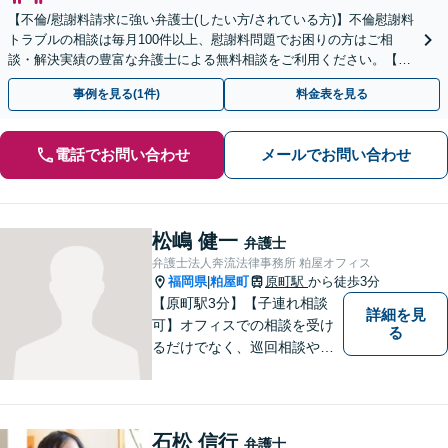
【不倫/慰謝料請求に強い弁護士(したい方/されている方)】不倫慰謝料
トラブルの相談は毎月100件以上、慰謝料問題でお困りの方はご相
談・解決実績の豊富な弁護士による無料相談をご利用ください。【不
倫相談は初回0円】【福岡県全域対応】
事例を見る(1件)
料金表を見る
電話でお問い合わせ
メールでお問い合わせ
松嶋 健一
弁護士
弁護士法人奔流法律事務所 粕屋オフィス
福岡県
粕屋町
原町駅
から徒歩3分
|
【原町駅3分】【子連れ相談
詳細を見
可】オフィスでの相談を受け
る
るだけでなく、巡回相談や出
張相談を定期的に実施、住民
の皆様のニーズに応えられる
よう夜間や休日相談にも柔軟
に対応しております。安心し
石松 信行
弁護士