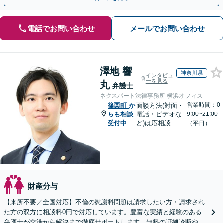
電話でお問い合わせ
メールでお問い合わせ
澤地 響
神奈川県
インタビュ
ーを見る
丸
弁護士
ネクスパート法律事務所 横浜オフィス
営業時間：0
篠栗町
か
面談方法(対面・
らも相談
電話・ビデオな
9:00~21:00
受付中
ど)は応相談
（平日）
財産分与
【来所不要／全国対応】不倫の慰謝料問題は請求したい方・請求され
た方の双方に相談料0円で対応しています。豊富な実績と経験のある
弁護士が交渉から解決まで徹底サポートします。無料の証拠診断や着