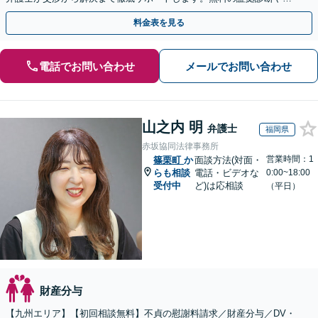
手金の返還保証もありますので安心してご相談ください。
料金表を見る
電話でお問い合わせ
メールでお問い合わせ
山之内 明
弁護士
福岡県
赤坂協同法律事務所
営業時間：1
篠栗町
か
面談方法(対面・
らも相談
電話・ビデオな
0:00~18:00
受付中
ど)は応相談
（平日）
財産分与
【九州エリア】【初回相談無料】不貞の慰謝料請求／財産分与／DV・