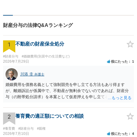
り、幅広い経験を積んできま
した。まずはご相談だけで
も、早めにお越しいただい
て、一緒に解決を目指しまし
財産分与の法律Q&Aランキング
ょう。
1
不動産の財産保全処分
#財産分与
#婚姻費用(別居中の生活費など)
2026年7月29日
役にたった
1
川添 圭
弁護士
婚姻費用を債務名義として強制競売を申し立てる方法もあり得ます
が、離婚訴訟が係属中で、不動産が無剰余でないのであれば、財産分
与（の附帯処分請求）を本案として仮差押えを申し立てる（法的には
審判前保全処分の扱いになるので管轄は家庭裁判所）という方法も考
えられます。弁護士へ依頼しているのであれば、担当弁護士とよく相
談してください。
2
養育費の適正額についての相談
#養育費
#財産分与
#親権
2026年7月10日
役にたった
4