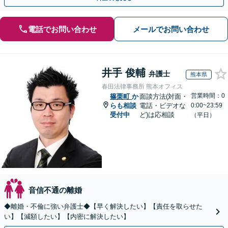
電話でお問い合わせ
メールでお問い合わせ
井手 俊輔
弁護士
熊本県
春田法律事務所 熊本オフィス
営業時間：0
篠栗町
か
面談方法(対面・
らも相談
電話・ビデオな
0:00~23:59
受付中
ど)は応相談
（平日）
音信不通の離婚
◆離婚・不倫に強い弁護士◆【早く解決したい】【責任を取らせた
い】【減額したい】【内密に解決したい】