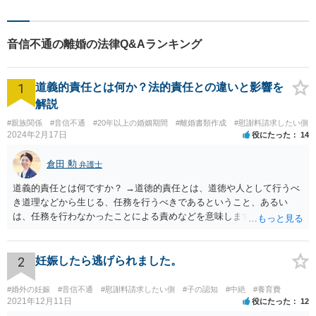
した。まずはご相談だけで
も、早めにお越しいただい
て、一緒に解決を目指しまし
音信不通の離婚の法律Q&Aランキング
ょう。
1
道義的責任とは何か？法的責任との違いと影響を
解説
#親族関係
#音信不通
#20年以上の婚姻期間
#離婚書類作成
#慰謝料請求したい側
2024年2月17日
役にたった
14
倉田 勲
弁護士
道義的責任とは何ですか？ →道徳的責任とは、道徳や人として行うべ
き道理などから生じる、任務を行うべきであるということ、あるい
は、任務を行わなかったことによる責めなどを意味します。 道義的責
任では、倫理ないし道徳上の責任のため法的責任のような強制力や罰
則はありませんが、道義的責任を果たさないことで、他人からの信用
を無くす、不遇を受けるなどの一般的にはそのような事実上の不利益
2
妊娠したら逃げられました。
が生じます。
#婚外の妊娠
#音信不通
#慰謝料請求したい側
#子の認知
#中絶
#養育費
2021年12月11日
役にたった
12