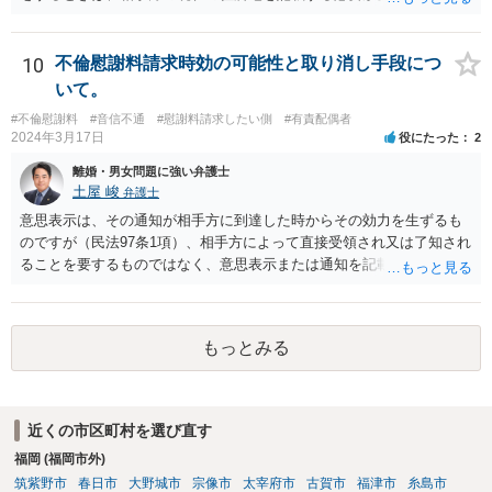
で、過去の住所地を照会する必要性が肯定されるケースが思いつきま
せん。弁護士会照会を依頼する弁護士と必要性についてよく協議され
る必要があると思います。
10
不倫慰謝料請求時効の可能性と取り消し手段につ
いて。
#不倫慰謝料
#音信不通
#慰謝料請求したい側
#有責配偶者
2024年3月17日
役にたった
2
離婚・男女問題に強い弁護士
土屋 峻
弁護士
意思表示は、その通知が相手方に到達した時からその効力を生ずるも
のですが（民法97条1項）、相手方によって直接受領され又は了知され
ることを要するものではなく、意思表示または通知を記載した書面
が、相手方のいわゆる支配圏内に置かれることをもって足りると考え
られます（最判昭和43年12月17日）。したがって、相手方の支配圏内
に入っていれば（郵便受けに投函するなど。実際には配達証明などを
もっとみる
つけたほうがよいでしょう。）、時効の完成猶予の効果を享受できる
と考えます。 その結果、催告の時効完成猶予期間の6か月の間に訴訟
提起をすることで請求が可能となります。
近くの市区町村を選び直す
福岡 (福岡市外)
筑紫野市
春日市
大野城市
宗像市
太宰府市
古賀市
福津市
糸島市