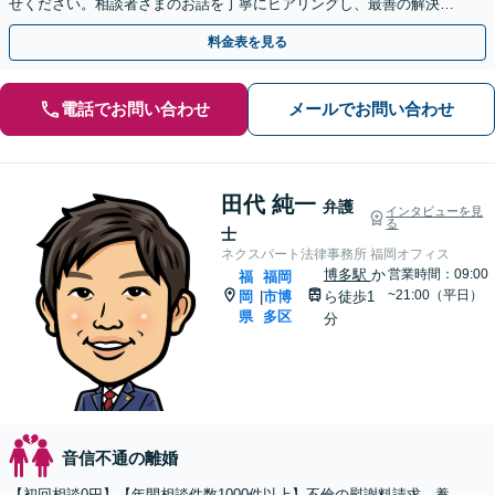
せください。相談者さまのお話を丁寧にヒアリングし、最善の解決策
をご提案いたします
料金表を見る
電話でお問い合わせ
メールでお問い合わせ
田代 純一
弁護
インタビューを見
る
士
ネクスパート法律事務所 福岡オフィス
博多駅
か
営業時間：09:00
福
福岡
~21:00（平日）
岡
市博
ら徒歩1
|
県
多区
分
音信不通の離婚
【初回相談0円】【年間相談件数1000件以上】不倫の慰謝料請求、養