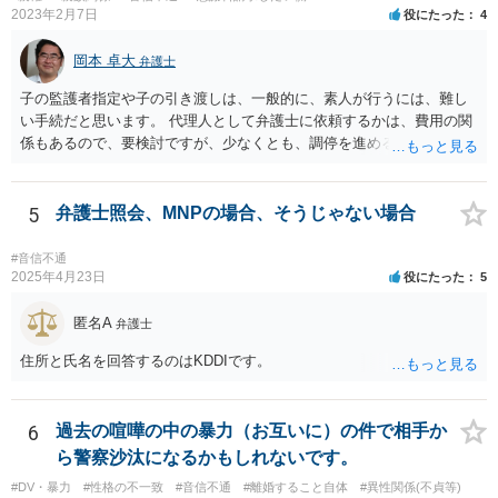
2023年2月7日
役にたった
4
岡本 卓大
弁護士
子の監護者指定や子の引き渡しは、一般的に、素人が行うには、難し
い手続だと思います。 代理人として弁護士に依頼するかは、費用の関
係もあるので、要検討ですが、少なくとも、調停を進める上で、弁護
士の助言を受けながら進めた方が良いと思います。 なお、費用の関係
で、弁護士に依頼しづらいということであれば、法テラスの法律扶助
制度を利用できることもあるので、その点も弁護士に相談してみてく
5
弁護士照会、MNPの場合、そうじゃない場合
ださい。
#音信不通
2025年4月23日
役にたった
5
匿名A
弁護士
住所と氏名を回答するのはKDDIです。
6
過去の喧嘩の中の暴力（お互いに）の件で相手か
ら警察沙汰になるかもしれないです。
#DV・暴力
#性格の不一致
#音信不通
#離婚すること自体
#異性関係(不貞等)