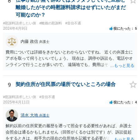
8
離婚したがその時慰謝料請求はせずにいたがまだ
可能なのか？
#慰謝料請求したい側
#離婚の慰謝料
#音信不通
2024年4月9日
役にたった
5
内藤 政信
弁護士
費用については詳細をきかないとわからないですね。 近くの弁護士に
アポを取って伺うといいでしょう。 現在は、調停や訴訟も、電話やオ
ンラインで行うことが多いので、 遠隔地でも、費用はそれほど変わり
ませんね。 これで終わります。
9
契約住所が住民票の場所でないところの場合
#慰謝料請求したい側
#音信不通
2025年4月11日
役にたった
4
清水 大地
弁護士
解約以前の住所変更の履歴を遡って照会する必要性があれば、弁護士
会照会は通るかもしれません（回答がくるかは別です）が、訴訟提起
をするときは、相手方の現在の住所地を記載する必要がありますの