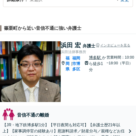
篠栗町から近い音信不通に強い弁護士
浜田 宏
弁護士
インタビューを見る
浜田法律事務所
博多駅
か
営業時間：10:00
福
福岡
~18:00（平日）
岡
市博
ら徒歩1
|
県
多区
分
音信不通の離婚
【JR・地下鉄博多駅1分】【平日夜間も対応可】【弁護士歴21年以
上】【家事調停官の経験あり】慰謝料請求／財産分与／親権などお任