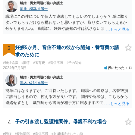
離婚・男女問題に強い弁護士
原田 和幸
弁護士
職場にこの件について個人で連絡してもよいのでしょうか？ 単に取り
次いでもらうだけなら構わないと思いますが、取り次いでもらえるか
分かりませんね。 職場に、妊娠や認知の件は話さないほうがよいと思
います。 それとも弁護士を通すべきなのでしょうか？ 相談者で対応が
難しいと思われれば、弁護士に入ってもらうことも検討されてくださ
い。 一度、お近くの弁護士に相談されてみてもよいと思います。
3
妊娠5か月、音信不通の彼から認知・養育費の請
求のために
#離婚協議
#調停
#養育費
#音信不通
#子の認知
2024年7月3日
役にたった
11
離婚・男女問題に強い弁護士
黒木 佐紀
弁護士
簡単にはなりますが、ご回答いたします。 職場への連絡は、名誉毀損
に該当しうるので、控える方が良いです。 調停や訴訟は、こちらから
連絡せずとも、裁判所から書面が相手方に届きますので、連絡不要で
す。 ご要望は認知や養育費の請求でしょうか？ 任意に応じてもらえな
いのであれば、調停や訴訟をするしかないかと思います。
4
子の引き渡し監護権調停。母親不利な場合
#親権
#親族関係
#音信不通
#慰謝料請求したい側