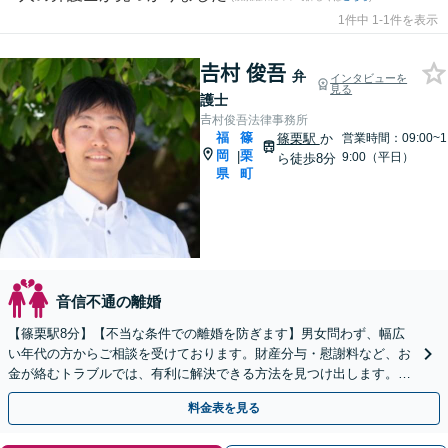
1件中 1-1件を表示
𠮷村 俊吾
弁
インタビューを
見る
護士
𠮷村俊吾法律事務所
福
篠
篠栗駅
か
営業時間：09:00~1
岡
栗
|
9:00（平日）
ら徒歩8分
県
町
音信不通の離婚
【篠栗駅8分】【不当な条件での離婚を防ぎます】男女問わず、幅広
い年代の方からご相談を受けております。財産分与・慰謝料など、お
金が絡むトラブルでは、有利に解決できる方法を見つけ出します。ま
ずはお気軽にご相談ください【完全個室】
料金表を見る