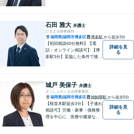
に寄り添い、一件一件丁寧に
取り組むことで、皆さまに安
心を届けたいと考えていま
す。 困りごとやご相談があり
石田 雅大
弁護士
ましたら、どうぞお気軽にお
だるま法律事務所
声がけください。
福岡県
福岡市博多区
博多駅
から徒歩3分
|
【初回相談60分無料】【電
詳細を見
話・オンライン相談可】【博
る
多駅3分】妥協した条件で後悔
しないためには、早い段階で
の整理が重要です。 丁寧にお
話をお伺いし、状況に応じた
現実的な解決策をご提案いた
城戸 美保子
弁護士
しますので、まずはお気軽に
ざっしょのくま法律事務所
ご相談ください。
福岡県
福岡市博多区
雑餉隈駅
から徒歩5分
|
【桜並木駅徒歩3分】【子連れ
詳細を見
相談可】労働・家事・債務整
る
理を中心に、医療や建築など
より専門的な訴訟にも携わ
り、幅広い経験を積んできま