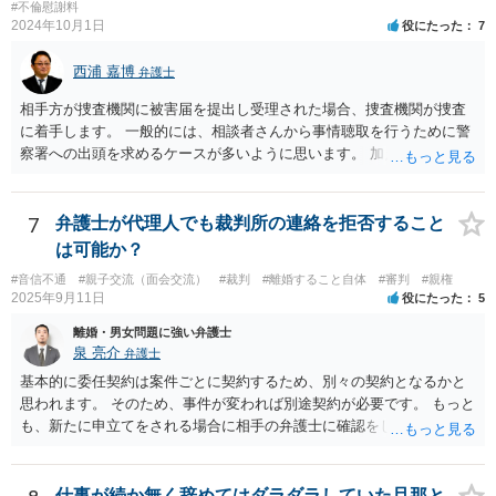
#不倫慰謝料
2024年10月1日
役にたった
7
西浦 嘉博
弁護士
相手方が捜査機関に被害届を提出し受理された場合、捜査機関が捜査
に着手します。 一般的には、相談者さんから事情聴取を行うために警
察署への出頭を求めるケースが多いように思います。 加えて、相手方
から診断書の提出を求めたり、相手方から事情を聴取したり、怪我の
具合などを実況見分調書で保存したりなど証拠を収集し、立件する方
針を決めた場合は検察庁に事件を送致する流れとなることが見込まれ
7
弁護士が代理人でも裁判所の連絡を拒否すること
ます。
は可能か？
#音信不通
#親子交流（面会交流）
#裁判
#離婚すること自体
#審判
#親権
2025年9月11日
役にたった
5
離婚・男女問題に強い弁護士
泉 亮介
弁護士
基本的に委任契約は案件ごとに契約するため、別々の契約となるかと
思われます。 そのため、事件が変われば別途契約が必要です。 もっと
も、新たに申立てをされる場合に相手の弁護士に確認をして、相手の
事務所を送達先として良いかの確認が取れればそこは送るということ
も考えられるでしょう。
仕事が続か無く辞めてはダラダラしていた旦那と