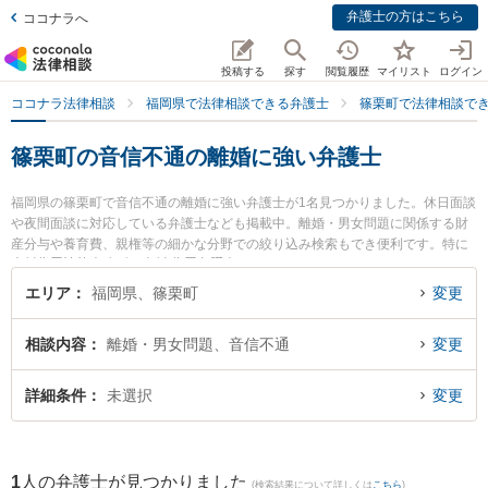
弁護士の方はこちら
ココナラへ
投稿する
探す
閲覧履歴
マイリスト
ログイン
ココナラ法律相談
福岡県で法律相談できる弁護士
篠栗町で法律相談で
篠栗町の音信不通の離婚に強い弁護士
福岡県の篠栗町で音信不通の離婚に強い弁護士が1名見つかりました。休日面談
や夜間面談に対応している弁護士なども掲載中。離婚・男女問題に関係する財
産分与や養育費、親権等の細かな分野での絞り込み検索もでき便利です。特に
𠮷村俊吾法律事務所の𠮷村 俊吾弁護士のプロフィール情報や弁護士費用、強み
などが注目されています。『篠栗町で土日や夜間に発生した音信不通の離婚の
エリア
福岡県、篠栗町
変更
トラブルを今すぐに弁護士に相談したい』『音信不通の離婚のトラブル解決の
実績豊富な近くの弁護士を検索したい』『初回相談無料で音信不通の離婚を法
相談内容
離婚・男女問題、音信不通
変更
律相談できる篠栗町内の弁護士に相談予約したい』などでお困りの相談者さん
におすすめです。
詳細条件
未選択
変更
1
人の弁護士が見つかりました
(検索結果について詳しくは
こちら
)