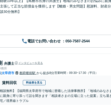
経験10年以上】【鳥栖市出身の弁護士】地域のみなさまのお悩みに親
主張して正当な賠償金を獲得します【離婚・男女問題】慰謝料、財産分
談30分無料】
電話でお問い合わせ
剛
弁護士
インタビューを見る
事務所
県
太宰府市
都府楼前駅
から徒歩8分
営業時間：09:30~17:30（平日）
|
賃料回収
料金表を見る
相談無料】【福岡県太宰府市で地域に密着した法律事務所】「地域のみなさ
に親身に寄り添って話を聞きます「相談者さまの立場に立った提案」立ち退
宅／境界線トラブル