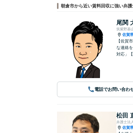
朝倉市から近い賃料回収に強い弁護
尾関 
筑紫野基
佐賀
【佐賀市
な連絡を
対応」【
電話でお問い合わ
松田 
弁護士法人
佐賀