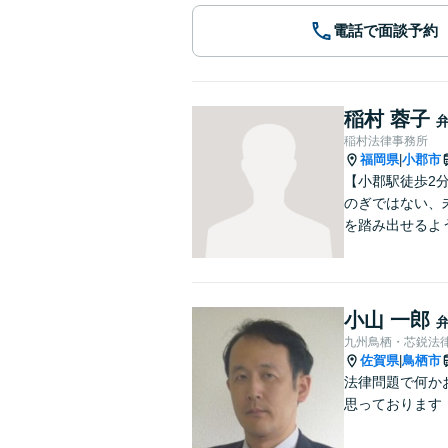
電話で面談予約
稲村 蓉子
稲村法律事務所
福岡県
小郡市
|
【小郡駅徒歩2
のぎではない、
を踏み出せるよ
小山 一郎
九州鳥栖・芯鋭法
佐賀県
鳥栖市
|
法律問題で何か
思っております