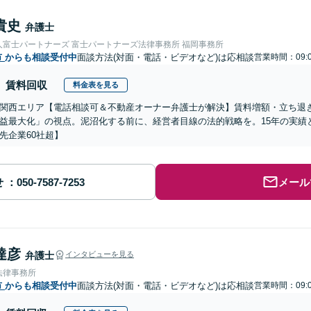
貴史
弁護士
人富士パートナーズ 富士パートナーズ法律事務所 福岡事務所
市
からも相談受付中
面談方法(対面・電話・ビデオなど)は応相談
営業時間：09:0
賃料回収
料金表を見る
関西エリア【電話相談可＆不動産オーナー弁護士が解決】賃料増額・立ち退
益最大化」の視点。泥沼化する前に、経営者目線の法的戦略を。15年の実績
先企業60社超】
せ
メール
達彦
弁護士
インタビューを見る
法律事務所
市
からも相談受付中
面談方法(対面・電話・ビデオなど)は応相談
営業時間：09:0