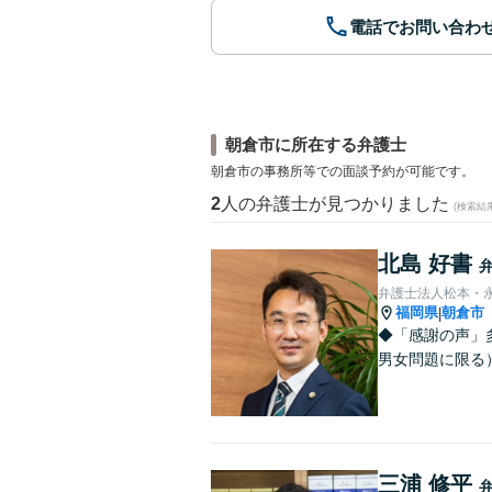
電話でお問い合わ
朝倉市に所在する弁護士
朝倉市の事務所等での面談予約が可能です。
2
人の弁護士が見つかりました
(検索結
北島 好書
弁護士法人松本・
福岡県
朝倉市
|
◆「感謝の声」
男女問題に限る）
三浦 修平