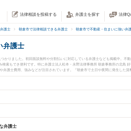
法律相談を投稿する
弁護士を探す
法律Q
弁護士
朝倉市で法律相談できる弁護士
朝倉市で不動産・住まいに強い弁
い弁護士
見つかりました。初回面談無料や分割払いに対応している弁護士なども掲載中。不
み検索もでき便利です。特に弁護士法人松本・永野法律事務所 朝倉事務所の北島 好
報や弁護士費用、強みなどが注目されています。『朝倉市で土日や夜間に発生した賃
くの弁護士を検索したい』『初回相談無料で賃料回収を法律相談できる朝倉市内の
な弁護士