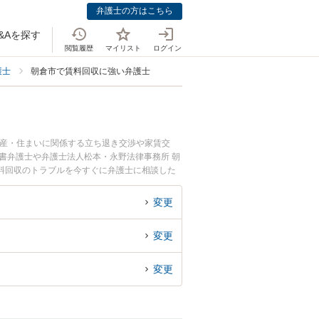
弁護士の方はこちら
&Aを探す
閲覧履歴
マイリスト
ログイン
護士
朝倉市で賃料回収に強い弁護士
動産・住まいに関係する立ち退き交渉や家賃交
書弁護士や弁護士法人松本・永野法律事務所 朝
料回収のトラブルを今すぐに弁護士に相談した
弁護士に相談予約したい』などでお困りの相談者
変更
変更
変更