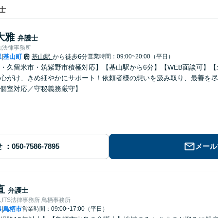
士
大雅
弁護士
山法律事務所
県
基山町
基山駅
から徒歩6分
営業時間：09:00~20:00（平日）
|
・久留米市・筑紫野市積極対応】【基山駅から6分】【WEB面談可】
心がけ、きめ細やかにサポート！依頼者様の想いを汲み取り、最善を尽
個室対応／守秘義務厳守】
せ
メール
直
弁護士
ITS法律事務所 鳥栖事務所
県
鳥栖市
営業時間：09:00~17:00（平日）
|