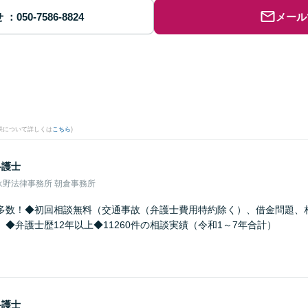
せ
メール
果について詳しくは
こちら
)
弁護士
永野法律事務所 朝倉事務所
多数！◆初回相談無料（交通事故（弁護士費用特約除く）、借金問題、
◆弁護士歴12年以上◆11260件の相談実績（令和1～7年合計）
弁護士