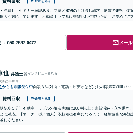
賃料回収
料金表を見る
・沖縄】【セミナー経験あり】立退／建物の明け渡し請求、家賃の未払い対
幅広く対応しています。不動産トラブルは複雑化しやすいため、お早めにご
せ
メール
卓也
弁護士
インタビューを見る
室法律事務所
市
からも相談受付中
面談方法(対面・電話・ビデオなど)は応相談
営業時間：09:0
賃料回収
料金表を見る
駅徒歩５分】不動産トラブルの解決実績は100件以上！家賃滞納・立ち退き
どに対応。【オーナー様／個人】依頼者様有利になるよう、経験豊富な弁護
越しください