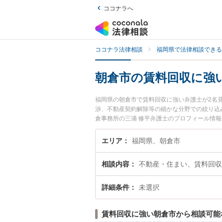
ココナラへ
ココナラ法律相談
福岡県で法律相談できる
朝倉市の賃料回収に強
福岡県の朝倉市で賃料回収に強い弁護士が2名
渉、不動産契約解除等の細かな分野での絞り込
倉事務所の三浦 修平弁護士のプロフィール情
い』『賃料回収のトラブル解決の実績豊富な近
さんにおすすめです。
エリア
福岡県、朝倉市
相談内容
不動産・住まい、賃料回収
詳細条件
未選択
賃料回収に強い朝倉市から相談可能