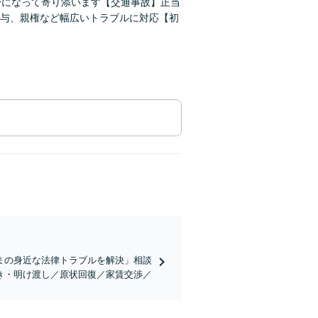
身になって寄り添います【交通事故】正当
与、親権など幅広いトラブルに対応【初
まの身近な法律トラブルを解決」相談
き・明け渡し／原状回復／家賃交渉／