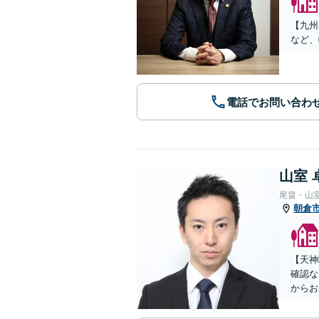
【九州
など、
電話でお問い合わ
山室 
尾畠・山
朝倉
【天神
確認な
からお