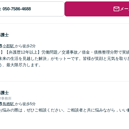
メー
弁護士
小郡駅
から徒歩2分
分】【弁護歴12年以上】労働問題／交通事故／借金・債務整理分野で実
未来の生活を見越した解決」がモットーです。皆様が笑顔と元気を取り
う、最大限尽力します。
弁護士
律事務所
鳥栖駅
から徒歩5分
お悩みの際は，ぜひご相談ください。ご相談者と共に悩みながら，いい