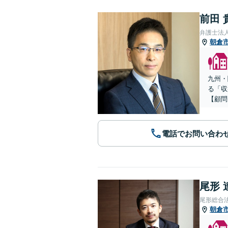
前田 
弁護士法
朝倉
九州・
る「収
【顧問
電話でお問い合わ
尾形 
尾形総合
朝倉