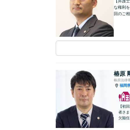
【弁護士
な権利を
回のご相
椿原 
椿原法律
福岡
【初回
者さま
欠陥住