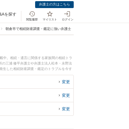
弁護士の方はこちら
&Aを探す
閲覧履歴
マイリスト
ログイン
朝倉市で相続財産調査・鑑定に強い弁護士
掲載中。相続・遺言に関係する家族間の相続トラ
所の三浦 修平弁護士や弁護士法人松本・永野法
に発生した相続財産調査・鑑定のトラブルを今す
財産調査・鑑定を法律相談できる朝倉市内の弁護
変更
変更
変更