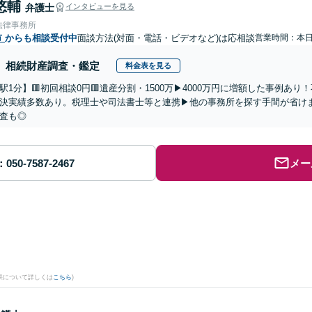
悠輔
弁護士
インタビューを見る
法律事務所
市
からも相談受付中
面談方法(対面・電話・ビデオなど)は応相談
営業時間：本
相続財産調査・鑑定
料金表を見る
駅1分】🟥初回相談0円🟥遺産分割・1500万▶4000万円に増額した事例あ
決実績多数あり。税理士や司法書士等と連携▶他の事務所を探す手間が省け
査も◎
メー
果について詳しくは
こちら
)