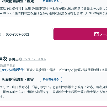
相続財産調査・鑑定
料金表を見る
電話予約受付可】九州で相続問題や不動産が絡む家族問題で弁護士をお探しなら熊
288-2193)へ／感情的対立を避けながら適切な解決を目指します【LINE24
せ
メー
麻衣
弁護士
インタビューを見る
﨑法律事務所
市
からも相談受付中
面談方法(対面・電話・ビデオなど)は応相談
営業時間：本
相続財産調査・鑑定
料金表を見る
エリア・山口県対応】「話しやすい」と評判の弁護士が親身に対応。遺産分
、揉める前からのご相談も歓迎です。公認会計士や税理士等の他士業とも連
す。