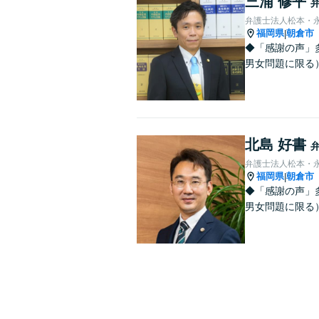
三浦 修平
弁護士法人松本・
福岡県
朝倉市
|
◆「感謝の声」
男女問題に限る）
北島 好書
弁護士法人松本・
福岡県
朝倉市
|
◆「感謝の声」
男女問題に限る）