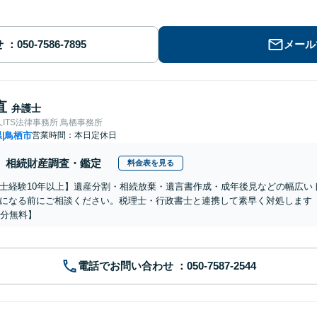
せ
メール
直
弁護士
ITS法律事務所 鳥栖事務所
県
鳥栖市
営業時間：本日定休日
|
相続財産調査・鑑定
料金表を見る
士経験10年以上】遺産分割・相続放棄・遺言書作成・成年後見などの幅広い
になる前にご相談ください。税理士・行政書士と連携して素早く対処します
0分無料】
電話でお問い合わせ