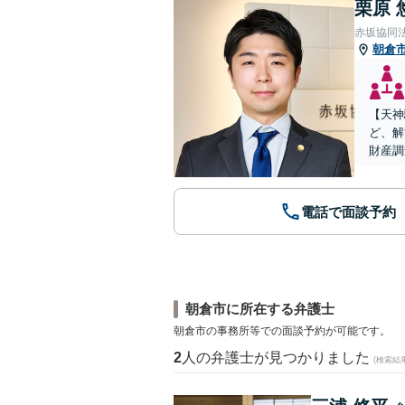
栗原 
赤坂協同
朝倉
【天神
ど、解
財産調
電話で面談予約
朝倉市に所在する弁護士
朝倉市の事務所等での面談予約が可能です。
2
人の弁護士が見つかりました
(検索結