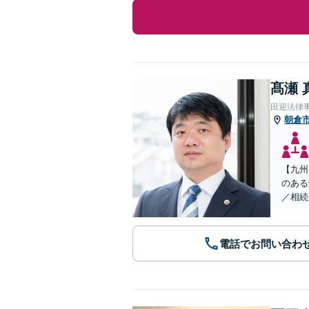
髙瀬 
田迎法律
朝倉
【九州
のある
／相続
電話でお問い合わ