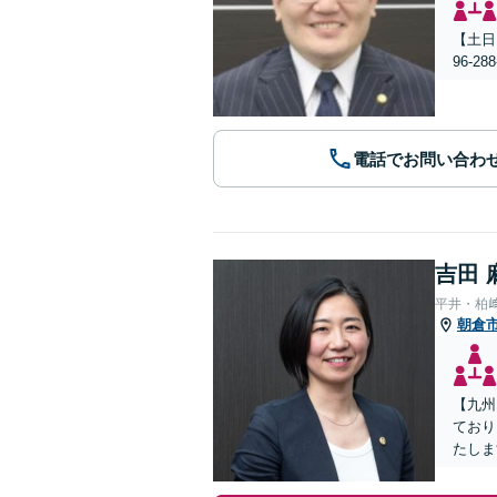
【土日
96-
電話でお問い合わ
吉田 
平井・柏
朝倉
【九州
ており
たしま