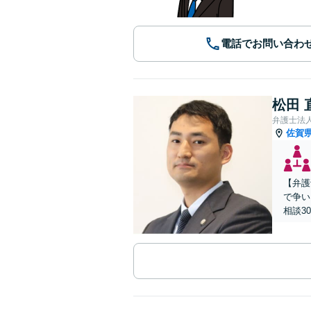
電話でお問い合わ
松田 
弁護士法人
佐賀
【弁護
で争い
相談3