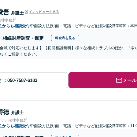
 俊吾
インタビューを見る
弁護士
法律事務所
市
からも相談受付中
面談方法(対面・電話・ビデオなど)は応相談
営業時間：本
相続財産調査・鑑定
料金表を見る
全域で対応いたします】【初回相談無料】様々な相続トラブルのほか、「争
なくご相談ください。
せ
メール
博徳
弁護士
トラル法律事務所
市
からも相談受付中
面談方法(対面・電話・ビデオなど)は応相談
営業時間：11: