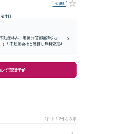
福岡県
日定休日
り！不動産絡み、遺留分侵害額請求な
ます！不動産会社と連携し無料査定&
ルで面談予約
2件中 1-2件を表示