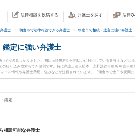
法律相談を投稿する
弁護士を探す
法律Q
弁護士
朝倉市で法律相談できる弁護士
朝倉市で相続・遺言に強い弁護士
・鑑定に強い弁護士
護士が2名見つかりました。初回面談無料や分割払いに対応している弁護士なども
での絞り込み検索もでき便利です。特に弁護士法人松本・永野法律事務所 朝倉事務
ロフィール情報や弁護士費用、強みなどが注目されています。『朝倉市で土日や夜間
定のトラブル解決の実績豊富な近くの弁護士を検索したい』『初回相談無料で相続
んにおすすめです。
・鑑定
ら相談可能な弁護士