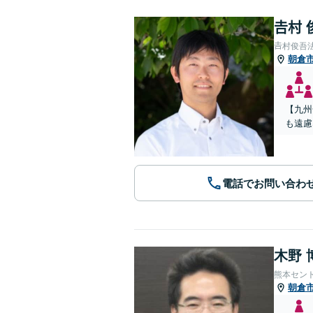
𠮷村
𠮷村俊吾
朝倉
【九州
も遠慮
電話でお問い合わ
木野 
熊本セン
朝倉