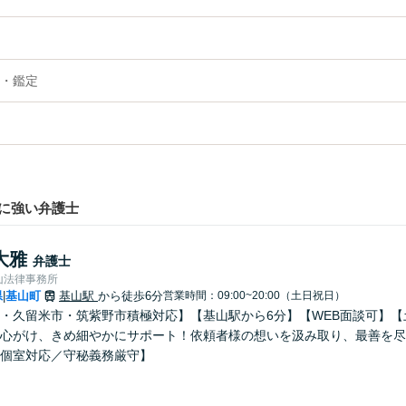
・鑑定
に強い弁護士
大雅
弁護士
山法律事務所
県
基山町
基山駅
から徒歩6分
営業時間：09:00~20:00（土日祝日）
|
・久留米市・筑紫野市積極対応】【基山駅から6分】【WEB面談可】
心がけ、きめ細やかにサポート！依頼者様の想いを汲み取り、最善を尽
個室対応／守秘義務厳守】