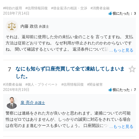
#時効の援用
#信用情報回復
#借金返済の相談・交渉
#消費者金融
2018年7月14日
役にたった
3
内藤 政信
弁護士
それは、返却前に使用した分の未払い金のことを 言ってますね。 支払
方法は従前どおりですね。 なぜ利用が停止されたのかわからないです
ね。 聞いて確認するといいですよ。 返済条件について話し合う事は当
然にできます。
7
なにも知らず口座売買して全て凍結してしまいま
した。
#消費者金融
#個人・プライベート
#信用情報回復
#闇金被害
2024年8月19日
役にたった
7
泉 亮介
弁護士
警察には連絡をされた方が良いかと思われます。逮捕についての可能
性はゼロではありませんが、しっかりの誠実に対応をされている場合
は在宅のまま進むケースも多いでしょう。 口座開設については銀行等
の対応次第ですが、凍結された名義と同名義の口座開設については断
られるケースも多いかと思われます。