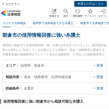
弁護士の方はこちら
ココナラへ
投稿する
探す
閲覧履歴
マイリスト
ログイン
ココナラ法律相談
福岡県で法律相談できる弁護士
朝倉市で法律相談で
朝倉市の信用情報回復に強い弁護士
福岡県の朝倉市で信用情報回復に強い弁護士が2名見つかりました。初回面談無
料や分割払いに対応している弁護士なども掲載中。借金・債務整理に関係する
消費者金融の債務整理やクレジット会社の債務整理、リボ払いの債務整理等の
細かな分野での絞り込み検索もでき便利です。特に弁護士法人松本・永野法律
事務所 朝倉事務所の三浦 修平弁護士や弁護士法人松本・永野法律事務所 朝倉
エリア
福岡県、朝倉市
変更
事務所の北島 好書弁護士のプロフィール情報や弁護士費用、強みなどが注目さ
れています。『朝倉市で土日や夜間に発生した信用情報回復のトラブルを今す
相談内容
借金・債務整理、信用情報回復
変更
ぐに弁護士に相談したい』『信用情報回復のトラブル解決の実績豊富な近くの
弁護士を検索したい』『初回相談無料で信用情報回復を法律相談できる朝倉市
内の弁護士に相談予約したい』などでお困りの相談者さんにおすすめです。
詳細条件
未選択
変更
信用情報回復に強い朝倉市から相談可能な弁護士