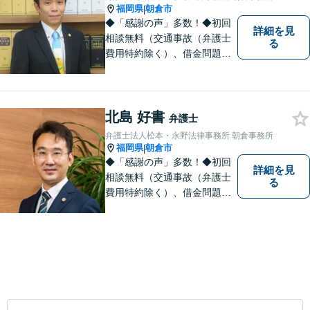
福岡県
朝倉市
|
◆「感謝の声」多数！◆初回
詳細を見
相談無料（交通事故（弁護士
る
費用特約除く）、借金問題、
相続・遺言、離婚・男女問題
に限る）◆11260件の相談実
績（令和1～7年合計）
北島 好書
弁護士
弁護士法人松本・永野法律事務所 朝倉事務所
福岡県
朝倉市
|
◆「感謝の声」多数！◆初回
詳細を見
相談無料（交通事故（弁護士
る
費用特約除く）、借金問題、
相続・遺言、離婚・男女問題
に限る）◆弁護士歴12年以上
◆11260件の相談実績（令和1
～7年合計）