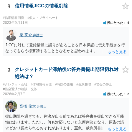
8
信用情報JICCの情報削除
#信用情報回復
#個人・プライベート
2023年9月11日
役にたった
4
泉 亮介
弁護士
JICCに対して登録情報に誤りがあることを日本保証に伝え手続きを行
なってもらう様要請することとなるかと思われます。
9
クレジットカード滞納後の答弁書提出期限切れ対
処法は？
#クレジット会社
#信用情報回復
#時効の援用
#任意整理
#督促の停止
#借金返済の相談・交渉
2026年2月7日
役にたった
2
髙橋 俊太
弁護士
提出期限を過ぎても、判決が出る前であれば答弁書を提出できる可能
性はあります。ただし、何も対応しないと欠席判決となり、原告の請
求どおり認められるおそれがあります。至急、裁判所書記官に連絡し