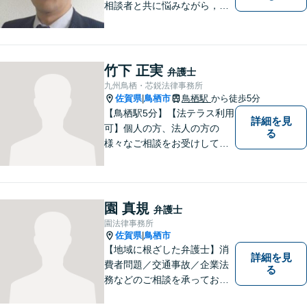
相談者と共に悩みながら，い
い解決を目指したいと思って
おります
竹下 正実
弁護士
九州鳥栖・芯鋭法律事務所
佐賀県
鳥栖市
鳥栖駅
から徒歩5分
|
【鳥栖駅5分】【法テラス利用
詳細を見
可】個人の方、法人の方の
る
様々なご相談をお受けしてお
ります。依頼者様のお話をし
っかりお聞きし、お気持ちや
ご事情に沿った解決策をご提
案いたします。【債務整理・
園 真規
弁護士
残業代請求については初回面
園法律事務所
談無料】【土日祝・夜間相談
佐賀県
鳥栖市
|
可】
【地域に根ざした弁護士】消
詳細を見
費者問題／交通事故／企業法
る
務などのご相談を承っており
ます。土曜・日曜・夜間につ