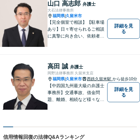
相続など、幅広い困りごとに
山口 高志郎
弁護士
対応可能！【完全個室で対
大石法律事務所
応】
福岡県
久留米市
|
【完全個室で相談】【駐車場
詳細を見
あり】日々寄せられるご相談
る
に真摯に向き合い、依頼者の
皆様の力となることを心がけ
ています。 事業の成長を目指
す法人・個人の方々には、経
営課題の解決に向けた最適な
高田 誠
弁護士
法的サポートを提供し、安定
岡野法律事務所 久留米支店
した経営基盤の構築をお手伝
福岡県
久留米市
西鉄久留米駅
から徒歩10分
|
いいたします。
【中四国九州最大級の弁護士
詳細を見
事務所】交通事故、借金問
る
題、離婚、相続など様々な問
題について、「何度でも無
料」の相談を行っています！
まずはお気軽にご相談くださ
い！
信用情報回復の法律Q&Aランキング