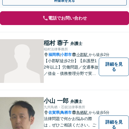
料金表を見る
電話でお問い合わせ
稲村 蓉子
弁護士
稲村法律事務所
福岡県
小郡市
小郡駅
から徒歩2分
|
【小郡駅徒歩2分】【弁護歴1
詳細を見
2年以上】労働問題／交通事故
る
／借金・債務整理分野で実績
多数！「その場しのぎではな
い、未来の生活を見越した解
決」がモットーです。皆様が
笑顔と元気を取り戻し、新た
小山 一郎
弁護士
な第一歩を踏み出せるよう、
九州鳥栖・芯鋭法律事務所
最大限尽力します。
佐賀県
鳥栖市
鳥栖駅
から徒歩5分
|
法律問題で何かお悩みの際
詳細を見
は，ぜひご相談ください。ご
る