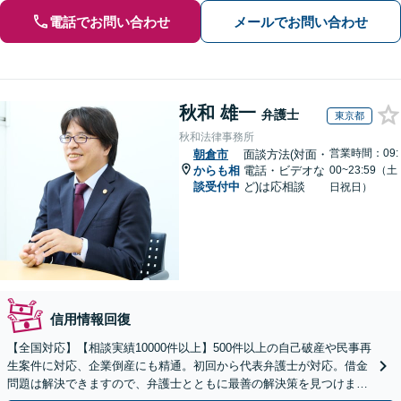
電話でお問い合わせ
メールでお問い合わせ
秋和 雄一
弁護士
東京都
秋和法律事務所
営業時間：09:
朝倉市
面談方法(対面・
からも相
電話・ビデオな
00~23:59（土
談受付中
ど)は応相談
日祝日）
信用情報回復
【全国対応】【相談実績10000件以上】500件以上の自己破産や民事再
生案件に対応、企業倒産にも精通。初回から代表弁護士が対応。借金
問題は解決できますので、弁護士とともに最善の解決策を見つけまし