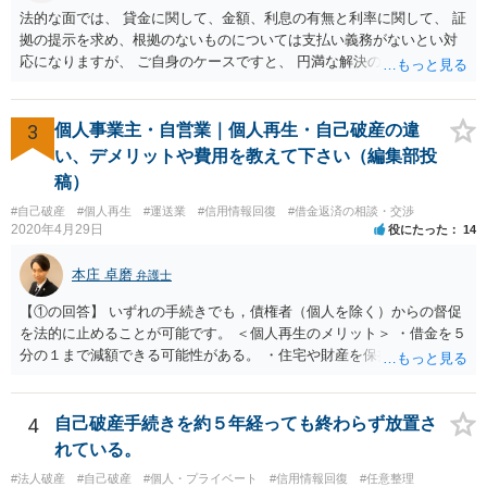
法的な面では、 貸金に関して、金額、利息の有無と利率に関して、 証
拠の提示を求め、根拠のないものについては支払い義務がないとい対
応になりますが、 ご自身のケースですと、 円満な解決のため、一定程
度譲歩することもありうるかと思います（譲歩すべきと言っているわ
けではありません）。 何某かの主張をされた場合、あらためて弁護士
に相談されるという形でよいかと思います。
3
個人事業主・自営業｜個人再生・自己破産の違
い、デメリットや費用を教えて下さい（編集部投
稿）
#自己破産
#個人再生
#運送業
#信用情報回復
#借金返済の相談・交渉
2020年4月29日
役にたった
14
本庄 卓磨
弁護士
【①の回答】 いずれの手続きでも，債権者（個人を除く）からの督促
を法的に止めることが可能です。 ＜個人再生のメリット＞ ・借金を５
分の１まで減額できる可能性がある。 ・住宅や財産を保持できる（た
だし，条件あり）。 ・借金の理由は問われない。 ・自己破産よりも心
理的抵抗が小さい（個人差あり）。 ＜自己破産のメリット＞ ・税金等
の滞納分を除き，借金を返済する必要がなくなる。 【②の回答】 ・個
4
自己破産手続きを約５年経っても終わらず放置さ
人再生・破産ともに，信用情報に事故情報（いわゆるブラックリス
れている。
ト）として登録されますので，５年～１０年ほどは新たに借金をする
#法人破産
#自己破産
#個人・プライベート
#信用情報回復
#任意整理
ことはできません。また，住宅や店舗を借りる際，保証会社の審査も