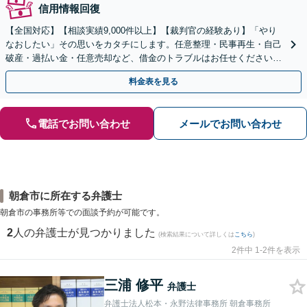
信用情報回復
【全国対応】【相談実績9,000件以上】【裁判官の経験あり】「やり
なおしたい」その思いをカタチにします。任意整理・民事再生・自己
破産・過払い金・任意売却など、借金のトラブルはお任せください。
【初回相談無料】【全国対応可能】
料金表を見る
電話でお問い合わせ
メールでお問い合わせ
朝倉市に所在する弁護士
朝倉市の事務所等での面談予約が可能です。
2
人の弁護士が見つかりました
(検索結果について詳しくは
こちら
)
2件中 1-2件を表示
三浦 修平
弁護士
弁護士法人松本・永野法律事務所 朝倉事務所