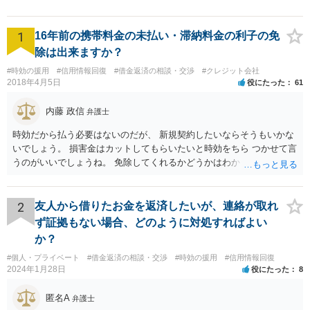
1
16年前の携帯料金の未払い・滞納料金の利子の免
除は出来ますか？
#時効の援用
#信用情報回復
#借金返済の相談・交渉
#クレジット会社
2018年4月5日
役にたった
61
内藤 政信
弁護士
時効だから払う必要はないのだが、 新規契約したいならそうもいかな
いでしょう。 損害金はカットしてもらいたいと時効をちら つかせて言
うのがいいでしょうね。 免除してくれるかどうかはわかりませんが。
2
友人から借りたお金を返済したいが、連絡が取れ
ず証拠もない場合、どのように対処すればよい
か？
#個人・プライベート
#借金返済の相談・交渉
#時効の援用
#信用情報回復
2024年1月28日
役にたった
8
匿名A
弁護士