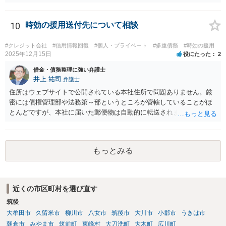
現状を確認のうえ、遅れてでも答弁書を提出した方がよいでしょう。
10
時効の援用送付先について相談
#クレジット会社
#信用情報回復
#個人・プライベート
#多重債務
#時効の援用
2025年12月15日
役にたった
2
借金・債務整理に強い弁護士
井上 祐司
弁護士
住所はウェブサイトで公開されている本社住所で問題ありません。厳
密には債権管理部や法務第～部というところが管轄していることがほ
とんどですが、本社に届いた郵便物は自動的に転送されます。 内容証
明郵便の場合、法人が相手方の場合はその代表者名を宛先に加えて記
すのが通例です。 なお、信用情報において三井住友カード株式会社が
債権者として表示されていればそこへ送るのが正解だとは思います
もっとみる
が、同社が貸付や立替によって取得した債権は完全子会社であるSMB
Cコンシューマーファイナンス株式会社が保有・管理していることが通
常です。念のため当時の担当部署に確認しておいた方がよいかもしれ
ません。
近くの市区町村を選び直す
筑後
大牟田市
久留米市
柳川市
八女市
筑後市
大川市
小郡市
うきは市
朝倉市
みやま市
筑前町
東峰村
大刀洗町
大木町
広川町