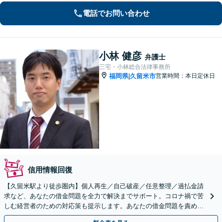
電話でお問い合わせ
小林 健彦
弁護士
三宅・小林総合法律事務所
福岡県
久留米市
営業時間：本日定休日
|
信用情報回復
【久留米駅より徒歩圏内】個人再生／自己破産／任意整理／過払金請
求など、あなたの借金問題を全力で解決までサポート。コロナ禍で苦
しむ経営者のための対応策も提示します。あなたの借金問題を責める
ことはいたしません。お気軽にご相談ください。