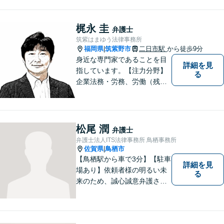
いては事前にご予約をいただ
ければ可能な限り相談をお受
けしております。まずはお気
梶永 圭
弁護士
軽にお問い合わせください。
筑紫はまゆう法律事務所
福岡県
筑紫野市
二日市駅
から徒歩9分
|
身近な専門家であることを目
詳細を見
指しています。【注力分野】
る
企業法務・労務、労働（残
業・解雇・労災）、刑事、家
事（離婚・相続・遺言・後
見）、借金整理等
松尾 潤
弁護士
弁護士法人ITS法律事務所 鳥栖事務所
佐賀県
鳥栖市
|
【鳥栖駅から車で3分】【駐車
詳細を見
場あり】依頼者様の明るい未
る
来のため、誠心誠意弁護させ
ていただきます。弁護士とし
て、毅然とした対応を行いま
す。インターネット／刑事／