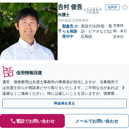
𠮷村 俊吾
福岡県
インタビュ
ーを見る
弁護士
𠮷村俊吾法律事務所
営業時
朝倉市
か
面談方法(対面・電
らも相談
話・ビデオなど)は
間：本日
受付中
応相談
定休日
信用情報回復
通常、債務整理は弁護士事務所の事務員が担当しますが、当事務所で
は弁護士自らが相談者とやり取りをいたします。ご不明な点があれば
遠慮なくご連絡ください。時には厳しいことを言いますが、債務整理
には相談者様のご協力が必要不可欠です。
料金表を見る
電話でお問い合わせ
メールでお問い合わせ