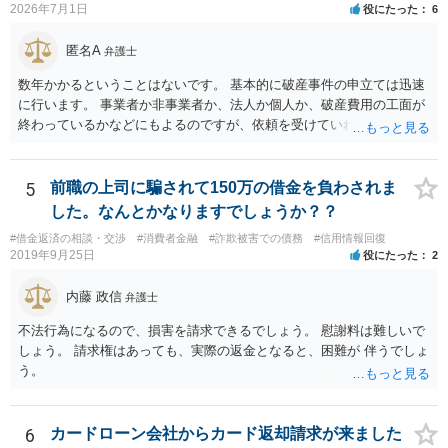
2026年7月1日
役にたった
6
通らなくなるため，保証人を立てて契約する必要がある場合がありま
す。 ・ご家族名義の財産を処分する必要はありません。 ・個人再生・
匿名A
弁護士
破産ともに，返済が困難な状況に陥っている以上，事業継続は難しい
場合が多いです。もっとも，手続き終了後，新たに事業を行うことは
数年かかるということはないです。 基本的に破産事件の申立ては迅速
できます。 ・個人再生・破産ともに，裁判所で手続きを進める際に官
に行います。 事業者か非事業者か、法人か個人か、破産費用の工面が
報に掲載されます。そのため，第三者に知られる可能性はゼロではあ
終わっているかなどにもよるのですが、依頼を受けていれば責任が発
りませんが，官報をチェックしている人はほとんどいないと思われる
生してきますので、 早急の申立てを目指します。１年を過ぎるなら危
ため，知られる可能性は低いと思います。なお，戸籍などに載るので
険信号・異常信号と思って頂いて結構です。 もし、新しく依頼をされ
はないかと心配される方がおられますが，そのようなことはありませ
る場合は、 スケジュール感を確認してみてください。 ①●月●日受任
5
前職の上司に騙されて150万の借金を負わされま
ん。 ＜個人再生のデメリット＞ ・借金が減額されるとはいえ，３年～
通知発送→②１～２か月で返答かえってくる。報告書作成しはじめる
した。なんとかなりますでしょうか？？
５年間は返済を継続する必要がある。 ・所有している財産の価値が大
→③さらに１カ月程度をめどに裁判所に破産申立て など教えてくれる
きい場合，借金が減らない場合がある。 ＜自己破産のデメリット＞ ・
#借金返済の相談・交渉
#消費者金融
#詐欺被害での債務
#信用情報回復
と思います（個人破産で破産費用も確保できている場合の例示なの
2019年9月25日
役にたった
2
借金の理由が問われ，場合によっては破産が認められない。 ・所有し
で、法人や積み立てが必要な場合はまた変わります。）
ている財産（２０万円以上の価値があるもの）は，原則として保持で
内藤 政信
きない。 【③の回答】 ３０万円～６０万円程度かと思います。 弁護
弁護士
士費用は分割で支払うことができる場合も多いので，弁護士と相談し
不法行為になるので、損害を請求できるでしょう。 慰謝料は難しいで
て支払いのスケジュールを決めます。 なお，ご依頼後は借金を返済す
しょう。 請求権はあっても、実際の返金となると、困難が 伴うでしょ
る必要はなくなるため，借金の返済に充てていた分を弁護士費用に充
う。
てることが可能です。 【④の回答】 手続上の注意点が多いため，ご自
身で進めることは相当難しく，リスクも伴います。 滞納が続くと訴訟
を起こされることもあり得るため，お早めに弁護士にご依頼されるこ
6
カードローン会社からカード返却請求が来ました
とをお勧めします。