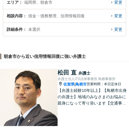
エリア
福岡県、朝倉市
変更
相談内容
借金・債務整理、信用情報回復
変更
詳細条件
未選択
変更
朝倉市から近い信用情報回復に強い弁護士
松田 直
弁護士
弁護士法人ITS法律事務所 鳥栖事務所
佐賀県
鳥栖市
営業時間：本日定休日
|
【弁護士経験10年以上】【鳥栖市出身
の弁護士】地域のみなさまのお悩みに
親身になって寄り添います【交通事
故】正当な権利を主張して正当な賠償
金を獲得します【離婚・男女問題】慰
謝料、財産分与、親権など幅広いトラ
ブルに対応【初回のご相談30分無料】