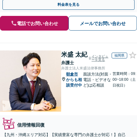
ょう【初回相談無料】【法テラス利用可】
料金表を見る
電話でお問い合わせ
メールでお問い合わせ
米盛 太紀
福岡県
インタビュ
ーを見る
弁護士
弁護士法人米盛法律事務所
営業時間：09:
朝倉市
面談方法(対面・
からも相
電話・ビデオな
00~18:00（土
談受付中
ど)は応相談
日祝日）
信用情報回復
【九州・沖縄エリア対応】【実績豊富な専門の弁護士が対応！】自己