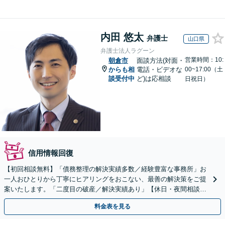
内田 悠太
弁護士
山口県
弁護士法人ラグーン
営業時間：10:
朝倉市
面談方法(対面・
からも相
電話・ビデオな
00~17:00（土
談受付中
ど)は応相談
日祝日）
信用情報回復
【初回相談無料】「債務整理の解決実績多数／経験豊富な事務所」お
一人おひとりから丁寧にヒアリングをおこない、最善の解決策をご提
案いたします。「二度目の破産／解決実績あり」【休日・夜間相談
可】
料金表を見る