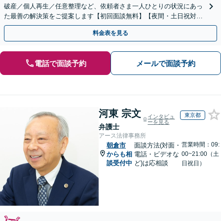
破産／個人再生／任意整理など、依頼者さま一人ひとりの状況にあっ
た最善の解決策をご提案します【初回面談無料】【夜間・土日祝対応
可】【ビデオ面談可】
料金表を見る
電話で面談予約
メールで面談予約
河東 宗文
東京都
インタビュ
ーを見る
弁護士
アース法律事務所
営業時間：09:
朝倉市
面談方法(対面・
からも相
電話・ビデオな
00~21:00（土
談受付中
ど)は応相談
日祝日）