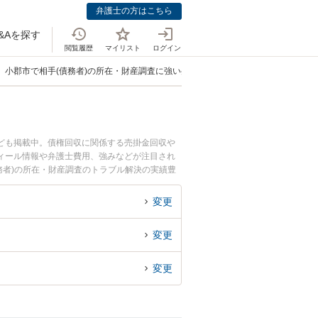
弁護士の方はこちら
&Aを探す
閲覧履歴
マイリスト
ログイン
小郡市で相手(債務者)の所在・財産調査に強い弁護士
なども掲載中。債権回収に関係する売掛金回収や
ィール情報や弁護士費用、強みなどが注目され
務者)の所在・財産調査のトラブル解決の実績豊
したい』などでお困りの相談者さんにおすすめで
変更
変更
変更