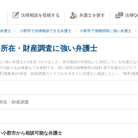
法律相談を投稿する
弁護士を探す
法律Q
弁護士
小郡市で法律相談できる弁護士
小郡市で債権回収に強い弁護士
の所在・財産調査に強い弁護士
調査に強い弁護士が1名見つかりました。休日面談や分割払いに対応している弁護士
での絞り込み検索もでき便利です。特に稲村法律事務所の稲村 蓉子弁護士のプロフ
(債務者)の所在・財産調査のトラブルを今すぐに弁護士に相談したい』『相手(債
料で相手(債務者)の所在・財産調査を法律相談できる小郡市内の弁護士に相談予約
の所在・財産調査
強い小郡市から相談可能な弁護士