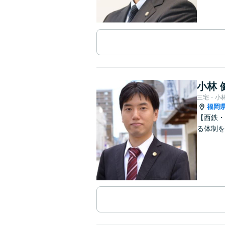
小林 
三宅・小
福岡
【西鉄・
る体制を