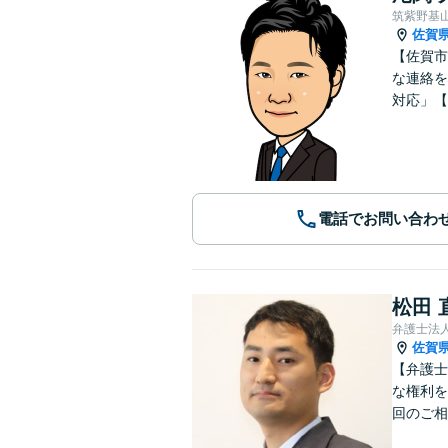
筑紫野基
佐賀
【佐賀市
な連絡を
対応」【
電話でお問い合わ
松田 
弁護士法人
佐賀
【弁護士
な権利を
回のご相