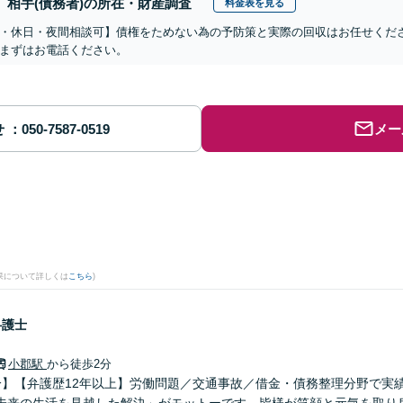
相手(債務者)の所在・財産調査
料金表を見る
・休日・夜間相談可】債権をためない為の予防策と実際の回収はお任せくだ
まずはお電話ください。
せ
メー
果について詳しくは
こちら
)
弁護士
小郡駅
から徒歩2分
分】【弁護歴12年以上】労働問題／交通事故／借金・債務整理分野で実