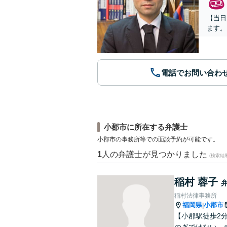
【当日
ます。
電話でお問い合わ
小郡市に所在する弁護士
小郡市の事務所等での面談予約が可能です。
1
人の弁護士が見つかりました
(検索結
稲村 蓉子
稲村法律事務所
福岡県
小郡市
|
【小郡駅徒歩2