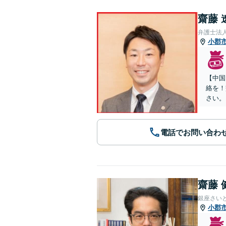
齋藤 
弁護士法
小郡
【中国
絡を！
さい。
電話でお問い合わ
齋藤 
銀座さい
小郡