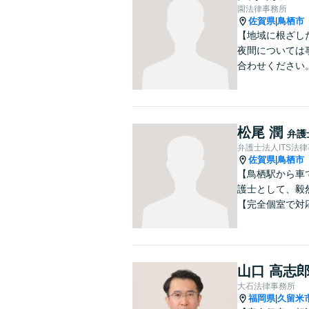
園法律事務所
佐賀県
鳥栖市
|
【地域に根ざし
夜間については
合わせください
松尾 潤
弁護
弁護士法人ITS法
佐賀県
鳥栖市
|
【鳥栖駅から車
護士として、毅
【完全個室で対
山口 高志
大石法律事務所
福岡県
久留米
|