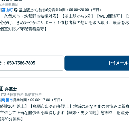
山法律事務所
県
基山町
基山駅
から徒歩6分
営業時間：09:00~20:00（平日）
|
・久留米市・筑紫野市積極対応】【基山駅から6分】【WEB面談可】
心がけ、きめ細やかにサポート！依頼者様の想いを汲み取り、最善を尽
個室対応／守秘義務厳守】
せ
メール
直
弁護士
ITS法律事務所 鳥栖事務所
県
鳥栖市
営業時間：09:00~17:00（平日）
|
経験10年以上】【鳥栖市出身の弁護士】地域のみなさまのお悩みに親
主張して正当な賠償金を獲得します【離婚・男女問題】慰謝料、財産分
談30分無料】