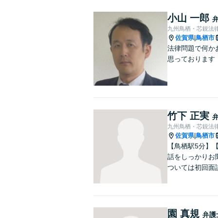
小山 一郎
九州鳥栖・芯鋭法
佐賀県
鳥栖市
|
法律問題で何か
思っております
竹下 正実
九州鳥栖・芯鋭法
佐賀県
鳥栖市
|
【鳥栖駅5分】
話をしっかりお
ついては初回面
園 真規
弁護