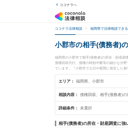
ココナラへ
ココナラ法律相談
福岡県で法律相談できる
小郡市の相手(債務者)
福岡県の小郡市で相手(債務者)の所在・財産
債権回収代行、債権の時効中断等の細かな分野
ています。『小郡市で土日や夜間に発生した相手
富な近くの弁護士を検索したい』『初回相談無
す。
エリア
福岡県、小郡市
相談内容
債権回収、相手(債務者)
詳細条件
未選択
相手(債務者)の所在・財産調査に