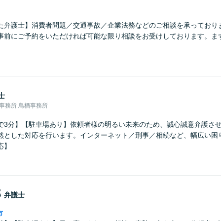
た弁護士】消費者問題／交通事故／企業法務などのご相談を承っており
事前にご予約をいただければ可能な限り相談をお受けしております。ま
。
士
律事務所 鳥栖事務所
で3分】【駐車場あり】依頼者様の明るい未来のため、誠心誠意弁護さ
然とした対応を行います。インターネット／刑事／相続など、幅広い困
応】
郎
弁護士
市