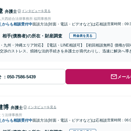
遼
弁護士
インタビューを見る
人大西総合法律事務所 福岡事務所
市
からも相談受付中
面談方法(対面・電話・ビデオなど)は応相談
営業時間：09:3
相手(債務者)の所在・財産調査
料金表を見る
・九州・沖縄エリア対応】【電話・LINE相談可】【初回相談無料】債権が
交渉のストレス、煩雑な法的手続きを弁護士が肩代わりし、迅速に解決へ導
せ
メール
健博
弁護士
インタビューを見る
とう法律事務所
市
からも相談受付中
面談方法(対面・電話・ビデオなど)は応相談
営業時間：06:0