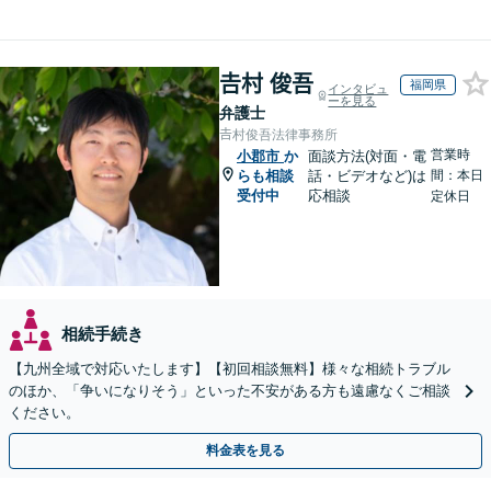
𠮷村 俊吾
福岡県
インタビュ
ーを見る
弁護士
𠮷村俊吾法律事務所
営業時
小郡市
か
面談方法(対面・電
らも相談
話・ビデオなど)は
間：本日
受付中
応相談
定休日
相続手続き
【九州全域で対応いたします】【初回相談無料】様々な相続トラブル
のほか、「争いになりそう」といった不安がある方も遠慮なくご相談
ください。
料金表を見る