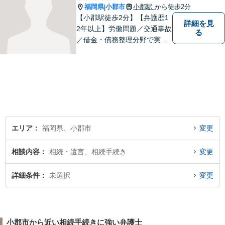
福岡県
小郡市
小郡駅
から徒歩2分
|
【小郡駅徒歩2分】【弁護歴1
詳細を見
2年以上】労働問題／交通事故
る
／借金・債務整理分野で実績
多数！「その場しのぎではな
い、未来の生活を見越した解
決」がモットーです。皆様が
笑顔と元気を取り戻し、新た
な第一歩を踏み出せるよう、
最大限尽力します。
エリア
福岡県、小郡市
変更
相談内容
相続・遺言、相続手続き
変更
詳細条件
未選択
変更
小郡市から近い相続手続きに強い弁護士