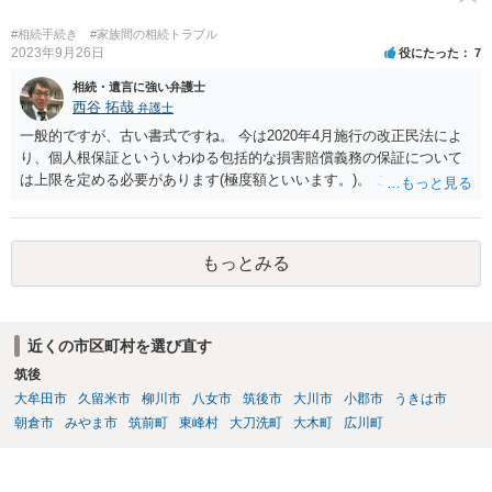
めて、弁護士見解を確認等するためによく打ち合わせた方がよいと思
います。単に面倒臭いということで書面提出をしないということであ
#相続手続き
#家族間の相続トラブル
れば、当該弁護士との委任関係を修了した上で、貴方のほうで書面提
2023年9月26日
役にたった
7
出することを検討なさった方がよいでしょう。
相続・遺言に強い弁護士
西谷 拓哉
弁護士
一般的ですが、古い書式ですね。 今は2020年4月施行の改正民法によ
り、個人根保証といういわゆる包括的な損害賠償義務の保証について
は上限を定める必要があります(極度額といいます。)。 この書式にサ
インしても、実際は連帯保証部分は民法465条の2②により無効とな
り、会社側は請求できない可能性が高そうです。
もっとみる
近くの市区町村を選び直す
筑後
大牟田市
久留米市
柳川市
八女市
筑後市
大川市
小郡市
うきは市
朝倉市
みやま市
筑前町
東峰村
大刀洗町
大木町
広川町