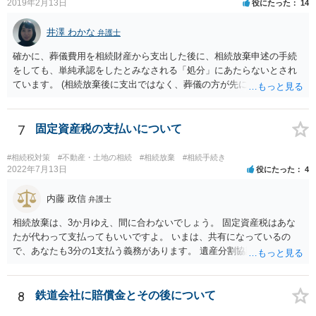
で相続する際は、4800万円が非課税枠となります。 そうすると、母が
2019年2月13日
役にたった
14
亡くなってから相続すると、両親のどちらかが亡くなってから相続す
るより非課税の枠が減少します。 計画的に相続をするのがおすすめと
井澤 わかな
弁護士
いうことになります。これ以外にも気をつける点はあるかもしれませ
確かに、葬儀費用を相続財産から支出した後に、相続放棄申述の手続
んので、一度相談して想定するのがおすすめと思います。
をしても、単純承認をしたとみなされる「処分」にあたらないとされ
ています。 (相続放棄後に支出ではなく、葬儀の方が先に来るのが通常
だと思いますので、葬儀→葬儀費用を相続財産から支出→相続放棄申
述の手続ということだと思いますが) ただ、葬儀費用ならいくらでもよ
いということではなく、身分相応の、社会的儀式として当然認められ
7
固定資産税の支払いについて
る程度の金額に留まると考えた方がよいです。 もし、相続人の皆さん
に葬儀費用を支出する経済力がなく、質素な葬儀を行った費用であれ
#相続税対策
#不動産・土地の相続
#相続放棄
#相続手続き
ば相続財産から支出しても単純承認と認められない可能性が高いの
2022年7月13日
役にたった
4
で、相続放棄申述が受理される可能性も高いと思います。
内藤 政信
弁護士
相続放棄は、3か月ゆえ、間に合わないでしょう。 固定資産税はあな
たが代わって支払ってもいいですよ。 いまは、共有になっているの
で、あなたも3分の1支払う義務があります。 遺産分割協議をして、不
動産取得者を決めて、相続登記する必要があります。 登記名義人に支
払い義務があります。
8
鉄道会社に賠償金とその後について