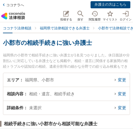
弁護士の方はこちら
ココナラへ
投稿する
探す
閲覧履歴
マイリスト
ログイン
ココナラ法律相談
福岡県で法律相談できる弁護士
小郡市で法律相談で
小郡市の相続手続きに強い弁護士
福岡県の小郡市で相続手続きに強い弁護士が1名見つかりました。休日面談や分
割払いに対応している弁護士なども掲載中。相続・遺言に関係する家族間の相
続トラブルや認知症の相続、遺産分割等の細かな分野での絞り込み検索もでき
便利です。特に稲村法律事務所の稲村 蓉子弁護士のプロフィール情報や弁護士
費用、強みなどが注目されています。『小郡市で土日や夜間に発生した相続手
エリア
福岡県、小郡市
変更
続きのトラブルを今すぐに弁護士に相談したい』『相続手続きのトラブル解決
の実績豊富な近くの弁護士を検索したい』『初回相談無料で相続手続きを法律
相談内容
相続・遺言、相続手続き
変更
相談できる小郡市内の弁護士に相談予約したい』などでお困りの相談者さんに
おすすめです。
詳細条件
未選択
変更
相続手続きに強い小郡市から相談可能な弁護士