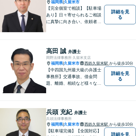
応】
福岡県
久留米市
|
【完全個室で相談】【駐車場
詳細を見
あり】日々寄せられるご相談
る
に真摯に向き合い、依頼者の
皆様の力となることを心がけ
ています。 事業の成長を目指
す法人・個人の方々には、経
営課題の解決に向けた最適な
高田 誠
弁護士
法的サポートを提供し、安定
岡野法律事務所 久留米支店
した経営基盤の構築をお手伝
福岡県
久留米市
西鉄久留米駅
から徒歩10分
|
いいたします。
【中四国九州最大級の弁護士
詳細を見
事務所】交通事故、借金問
る
題、離婚、相続など様々な問
題について、「何度でも無
料」の相談を行っています！
まずはお気軽にご相談くださ
い！
兵頭 充紀
弁護士
兵頭法律事務所
福岡県
久留米市
西鉄久留米駅
から徒歩10分
|
【駐車場完備】【全国対応】
詳細を見