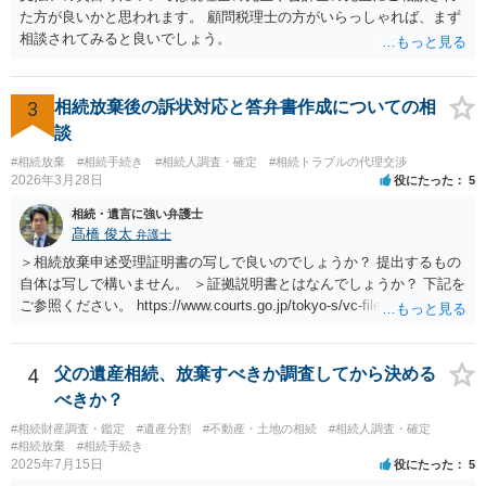
た方が良いかと思われます。 顧問税理士の方がいらっしゃれば、まず
相談されてみると良いでしょう。
3
相続放棄後の訴状対応と答弁書作成についての相
談
#相続放棄
#相続手続き
#相続人調査・確定
#相続トラブルの代理交渉
2026年3月28日
役にたった
5
相続・遺言に強い弁護士
髙橋 俊太
弁護士
＞相続放棄申述受理証明書の写しで良いのでしょうか？ 提出するもの
自体は写しで構いません。 ＞証拠説明書とはなんでしょうか？ 下記を
ご参照ください。 https://www.courts.go.jp/tokyo-s/vc-files/tokyo-s/file/
14-1kisairei.pdf
4
父の遺産相続、放棄すべきか調査してから決める
べきか？
#相続財産調査・鑑定
#遺産分割
#不動産・土地の相続
#相続人調査・確定
#相続放棄
#相続手続き
2025年7月15日
役にたった
5