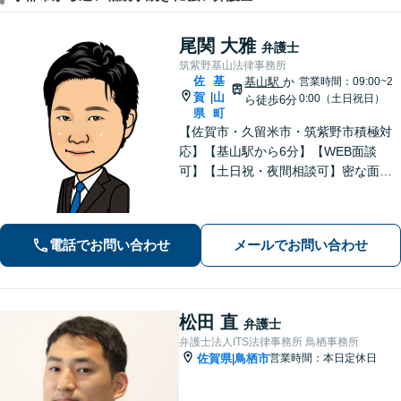
尾関 大雅
弁護士
筑紫野基山法律事務所
佐
基
基山駅
か
営業時間：09:00~2
賀
山
|
0:00（土日祝日）
ら徒歩6分
県
町
【佐賀市・久留米市・筑紫野市積極対
応】【基山駅から6分】【WEB面談
可】【土日祝・夜間相談可】密な面談
とこまめな連絡を心がけ、きめ細やか
にサポート！依頼者様の想いを汲み取
り、最善を尽くします。「相談者様に
電話でお問い合わせ
メールでお問い合わせ
寄り添い親身に対応」【個室対応／守
秘義務厳守】
松田 直
弁護士
弁護士法人ITS法律事務所 鳥栖事務所
佐賀県
鳥栖市
営業時間：本日定休日
|