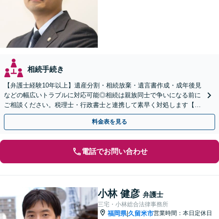
相続手続き
【弁護士経験10年以上】遺産分割・相続放棄・遺言書作成・成年後見
などの幅広いトラブルに対応可能◎相続は親族同士で争いになる前に
ご相談ください。税理士・行政書士と連携して素早く対処します【夜
間・休日の相談可能】【初回のご相談30分無料】
料金表を見る
電話でお問い合わせ
小林 健彦
弁護士
三宅・小林総合法律事務所
福岡県
久留米市
営業時間：本日定休日
|