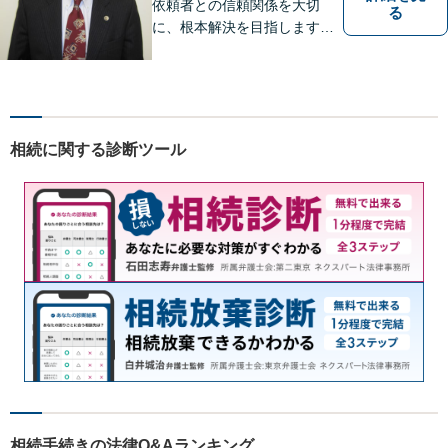
依頼者との信頼関係を大切
る
に、根本解決を目指します。
借金／離婚／刑事／労働な
ど、個人・法人問わず幅広い
お困りごとに対応可能です。
トラブルが起こったら、まず
はご相談ください。【夜間対
相続に関する診断ツール
応可】
相続手続きの法律Q&Aランキング