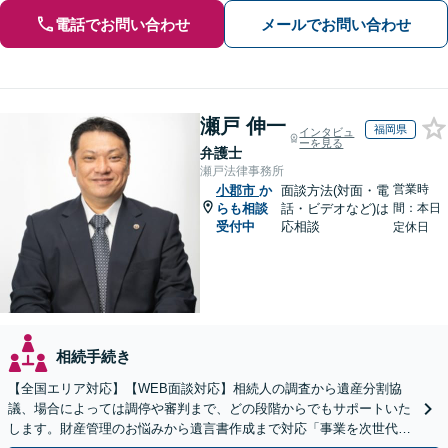
電話でお問い合わせ
メールでお問い合わせ
瀬戸 伸一
福岡県
インタビュ
ーを見る
弁護士
瀬戸法律事務所
営業時
小郡市
か
面談方法(対面・電
らも相談
話・ビデオなど)は
間：本日
受付中
応相談
定休日
相続手続き
【全国エリア対応】【WEB面談対応】相続人の調査から遺産分割協
議、場合によっては調停や審判まで、どの段階からでもサポートいた
します。財産管理のお悩みから遺言書作成まで対応「事業を次世代に