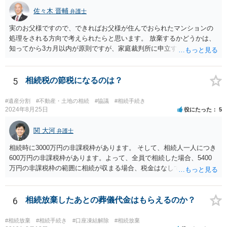
佐々木 晋輔
弁護士
実のお父様ですので、できればお父様が住んでおられたマンションの
処理をされる方向で考えられたらと思います。 放棄するかどうかは、
知ってから3カ月以内が原則ですが、家庭裁判所に申立すれば3カ月の
期間を伸長することができます。 その間に、財産の状況を調査して、
放棄するかどうか決めることができます。 銀行やサラ金が数年も放置
することはありませんので、数年後に借金が発見される可能性はほぼ
5
相続税の節税になるのは？
ありません。 なお、私が扱った相続放棄を検討していた案件で、期間
伸長して調査したところ、サラ金に対する過払金など相当な財産が見
#遺産分割
#不動産・土地の相続
#協議
#相続手続き
つかったため相続したという事例がありました。
2024年8月25日
役にたった
5
関 大河
弁護士
相続時に3000万円の非課税枠があります。 そして、相続人一人につき
600万円の非課税枠があります。よって、全員で相続した場合、5400
万円の非課税枠の範囲に相続が収まる場合、税金はなしです。 一人が
相続放棄すると、600万円の枠が一つ減ります。よって、4800万円の
範囲となります。 一般的には、全員で相続する方が税金はお得です。
また、全員で相続しても、話し合いの結果、親がすべて相続と決める
6
相続放棄したあとの葬儀代金はもらえるのか？
こともできます。この場合でも相続の非課税枠は、全員で相続した540
0万円分使えます。 父が亡くなり、母が全部相続すると、母から三人
#相続放棄
#相続手続き
#口座凍結解除
#相続放棄