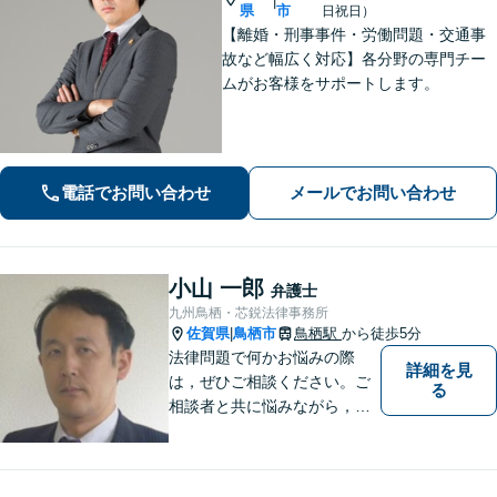
|
県
市
日祝日）
【離婚・刑事事件・労働問題・交通事
故など幅広く対応】各分野の専門チー
ムがお客様をサポートします。
電話でお問い合わせ
メールでお問い合わせ
小山 一郎
弁護士
九州鳥栖・芯鋭法律事務所
佐賀県
鳥栖市
鳥栖駅
から徒歩5分
|
法律問題で何かお悩みの際
詳細を見
は，ぜひご相談ください。ご
る
相談者と共に悩みながら，い
い解決を目指したいと思って
おります