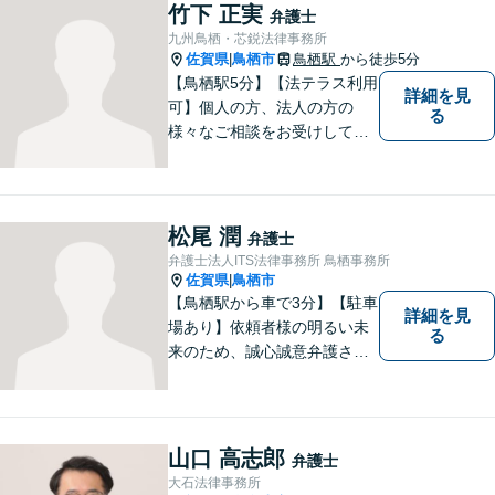
竹下 正実
弁護士
九州鳥栖・芯鋭法律事務所
佐賀県
鳥栖市
鳥栖駅
から徒歩5分
|
【鳥栖駅5分】【法テラス利用
詳細を見
可】個人の方、法人の方の
る
様々なご相談をお受けしてお
ります。依頼者様のお話をし
っかりお聞きし、お気持ちや
ご事情に沿った解決策をご提
案いたします。【債務整理・
松尾 潤
弁護士
残業代請求については初回面
弁護士法人ITS法律事務所 鳥栖事務所
談無料】【土日祝・夜間相談
佐賀県
鳥栖市
|
可】
【鳥栖駅から車で3分】【駐車
詳細を見
場あり】依頼者様の明るい未
る
来のため、誠心誠意弁護させ
ていただきます。弁護士とし
て、毅然とした対応を行いま
す。インターネット／刑事／
相続など、幅広い困りごとに
山口 高志郎
弁護士
対応可能！【完全個室で対
大石法律事務所