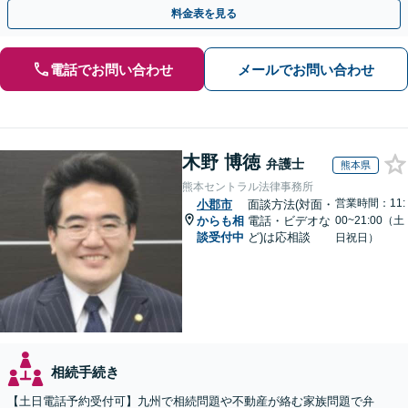
引き継ぐ安心の事業承継をサポート」【完全個室相談】
料金表を見る
電話でお問い合わせ
メールでお問い合わせ
木野 博徳
弁護士
熊本県
熊本セントラル法律事務所
営業時間：11:
小郡市
面談方法(対面・
からも相
電話・ビデオな
00~21:00（土
談受付中
ど)は応相談
日祝日）
相続手続き
【土日電話予約受付可】九州で相続問題や不動産が絡む家族問題で弁