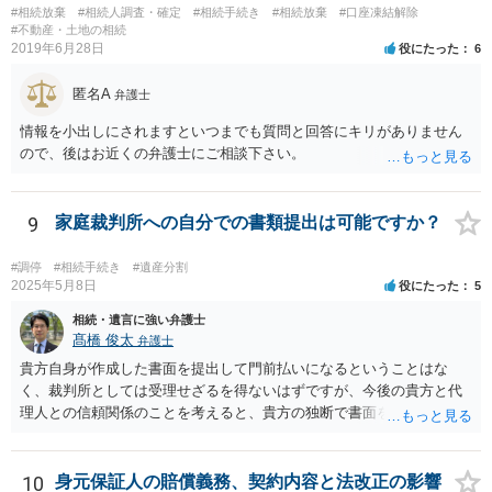
#相続放棄
#相続人調査・確定
#相続手続き
#相続放棄
#口座凍結解除
#不動産・土地の相続
2019年6月28日
役にたった
6
匿名A
弁護士
情報を小出しにされますといつまでも質問と回答にキリがありません
ので、後はお近くの弁護士にご相談下さい。
9
家庭裁判所への自分での書類提出は可能ですか？
#調停
#相続手続き
#遺産分割
2025年5月8日
役にたった
5
相続・遺言に強い弁護士
髙橋 俊太
弁護士
貴方自身が作成した書面を提出して門前払いになるということはな
く、裁判所としては受理せざるを得ないはずですが、今後の貴方と代
理人との信頼関係のことを考えると、貴方の独断で書面を提出したり
裁判所に電話したりするのはお勧めしにくいところです。 現在の弁護
士が主張書面の提出を渋っているようですが、弁護士として提出の実
益がないと考えている可能性もあると思いますので、そのあたりも含
10
身元保証人の賠償義務、契約内容と法改正の影響