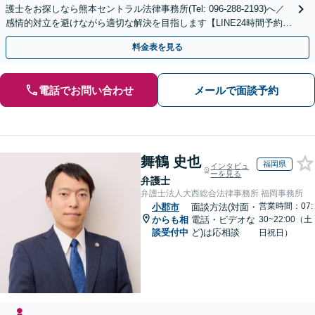
護士をお探しなら熊本セントラル法律事務所(Tel: 096-288-2193)へ／
感情的対立を避けながら適切な解決を目指します【LINE24時間予約受
付可】【休日・夜間相談可】
料金表を見る
電話でお問い合わせ
メールで面談予約
舞鶴 史也
福岡県
インタビュ
ーを見る
弁護士
弁護士法人大西総合法律事務所 福岡事務所
営業時間：07:
小郡市
面談方法(対面・
からも相
電話・ビデオな
30~22:00（土
談受付中
ど)は応相談
日祝日）