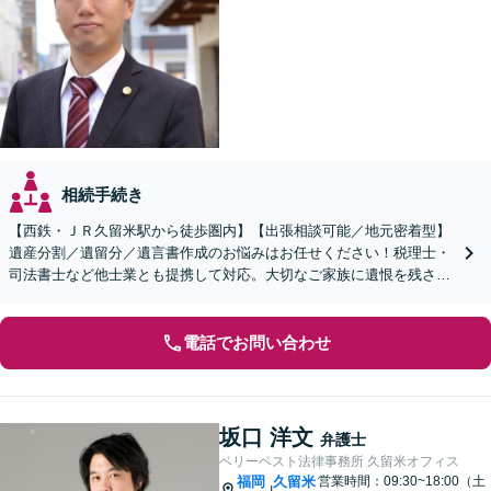
相続手続き
【西鉄・ＪＲ久留米駅から徒歩圏内】【出張相談可能／地元密着型】
遺産分割／遺留分／遺言書作成のお悩みはお任せください！税理士・
司法書士など他士業とも提携して対応。大切なご家族に遺恨を残さな
いために、弁護士へ早めのご相談を。
電話でお問い合わせ
坂口 洋文
弁護士
ベリーベスト法律事務所 久留米オフィス
福岡
久留米
営業時間：09:30~18:00（土