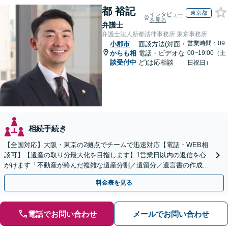
都 裕記
東京都
インタビュー
を見る
弁護士
弁護士法人新都法律事務所 東京事務所
営業時間：09:
小郡市
面談方法(対面・
からも相
電話・ビデオな
00~19:00（土
談受付中
ど)は応相談
日祝日）
相続手続き
【全国対応】大阪・東京の2拠点でチームで迅速対応【電話・WEB相
談可】【遺産の取り分最大化を目指します】1営業日以内の返信を心
がけます「不動産が絡んだ複雑な遺産分割／遺留分／遺言書の作成・
執行／事業承継など、お任せください」【休日相談あり】
料金表を見る
電話でお問い合わせ
メールでお問い合わせ