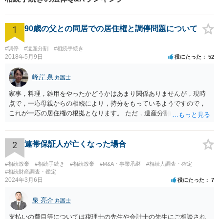
1
90歳の父との同居での居住権と調停問題について
#調停
#遺産分割
#相続手続き
2018年5月9日
役にたった
52
峰岸 泉
弁護士
家事，料理，雑用をやったかどうかはあまり関係ありませんが，現時
点で，一応母親からの相続により，持分をもっているようですので，
これが一応の居住権の根拠となります。 ただ，遺産分割により，母の
持分を父親が取得した場合，住み続けるのは難しいかも知れません。
2
連帯保証人が亡くなった場合
#相続放棄
#相続手続き
#相続放棄
#M&A・事業承継
#相続人調査・確定
#相続財産調査・鑑定
2024年3月6日
役にたった
7
泉 亮介
弁護士
支払いの費目等については税理士の先生や会計士の先生にご相談され