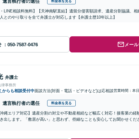
遺言執行者の選任
料金表を見る
・LINE相談料無料】【天神南駅直結】遺留分侵害額請求、遺産分割協議、
人とのやり取りを全て弁護士が対応します【弁護士歴10年以上】
せ
メール
光
弁護士
法律事務所
市
からも相談受付中
面談方法(対面・電話・ビデオなど)は応相談
営業時間：本
遺言執行者の選任
料金表を見る
沖縄エリア対応】遺産分割の対立や不動産相続など幅広く対応！接客業の経
き出します。「敷居が高い」と思わず、些細なことも安心してお聞かせくだ