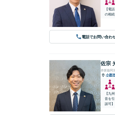
【電話
の相続
電話でお問い合わ
佐宗 
赤坂協同
小郡
【九州
音を引
談可】