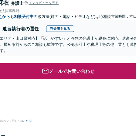
麻衣
弁護士
インタビューを見る
﨑法律事務所
市
からも相談受付中
面談方法(対面・電話・ビデオなど)は応相談
営業時間：本
遺言執行者の選任
料金表を見る
エリア・山口県対応】「話しやすい」と評判の弁護士が親身に対応。遺産分
、揉める前からのご相談も歓迎です。公認会計士や税理士等の他士業とも連
す。
メールでお問い合わせ
果について詳しくは
こちら
)