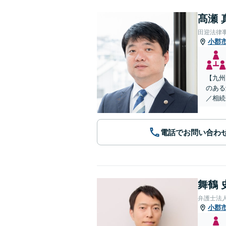
髙瀬 
田迎法律
小郡
【九州
のある
／相続
電話でお問い合わ
舞鶴 
弁護士法
小郡