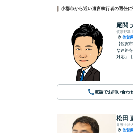
小郡市から近い遺言執行者の選任に
尾関 
筑紫野基
佐賀
【佐賀市
な連絡を
対応」【
電話でお問い合わ
松田 
弁護士法人
佐賀