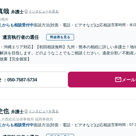
真哉
弁護士
インタビューを見る
事務所
市
からも相談受付中
面談方法(対面・電話・ビデオなど)は応相談
営業時間：本
遺言執行者の選任
料金表を見る
・沖縄エリア対応】【初回相談無料】九州・熊本の相続に詳しい弁護士！地
解決を目指します。どのようなことでもご相談ください。遺産分割／不動産
放棄【完全個室】
せ
メール
史也
弁護士
インタビューを見る
人大西総合法律事務所 福岡事務所
市
からも相談受付中
面談方法(対面・電話・ビデオなど)は応相談
営業時間：07: