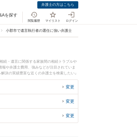
弁護士の方はこちら
&Aを探す
閲覧履歴
マイリスト
ログイン
小郡市で遺言執行者の選任に強い弁護士
。相続・遺言に関係する家族間の相続トラブルや
情報や弁護士費用、強みなどが注目されていま
ル解決の実績豊富な近くの弁護士を検索したい』
です。
変更
変更
変更