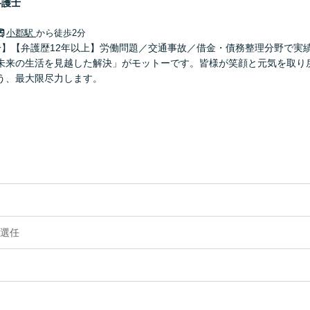
弁護士
小郡駅
から徒歩2分
分】【弁護歴12年以上】労働問題／交通事故／借金・債務整理分野で実
未来の生活を見越した解決」がモットーです。皆様が笑顔と元気を取り
う、最大限尽力します。
選任