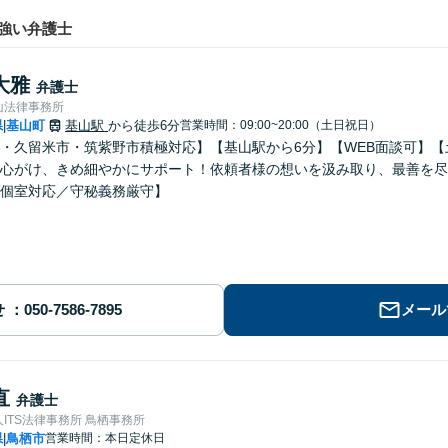
強い弁護士
大雅
弁護士
山法律事務所
県
基山町
基山駅
から徒歩6分
営業時間：09:00~20:00（土日祝日）
|
・久留米市・筑紫野市積極対応】【基山駅から6分】【WEB面談可】
心がけ、きめ細やかにサポート！依頼者様の想いを汲み取り、最善を尽
個室対応／守秘義務厳守】
せ
メール
直
弁護士
ITS法律事務所 鳥栖事務所
県
鳥栖市
営業時間：本日定休日
|