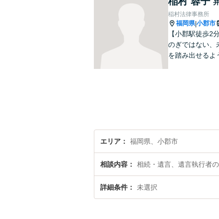
稲村 蓉子
稲村法律事務所
福岡県
小郡市
|
【小郡駅徒歩2
のぎではない、
を踏み出せるよ
エリア
福岡県、小郡市
相談内容
相続・遺言、遺言執行者の
詳細条件
未選択