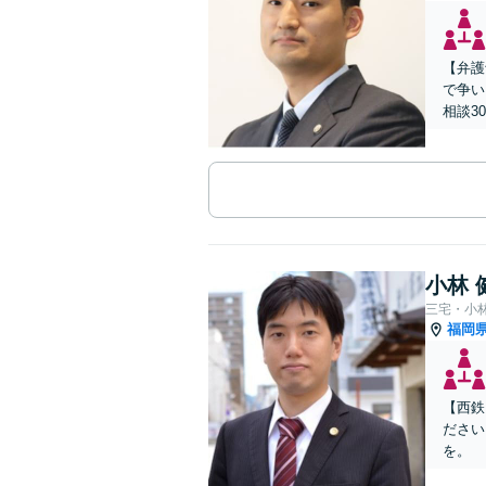
【弁護
で争い
相談3
小林 
三宅・小
福岡
【西鉄
ださい
を。