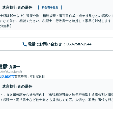
遺言執行者の選任
料金表を見る
士経験10年以上】遺産分割・相続放棄・遺言書作成・成年後見などの幅広い
になる前にご相談ください。税理士・行政書士と連携して素早く対処します
0分無料】
電話でお問い合わせ
健彦
弁護士
林総合法律事務所
県
久留米市
営業時間：本日定休日
|
遺言執行者の選任
・ＪＲ久留米駅から徒歩圏内】【出張相談可能／地元密着型】遺産分割／遺
！税理士・司法書士など他士業とも提携して対応。大切なご家族に遺恨を残