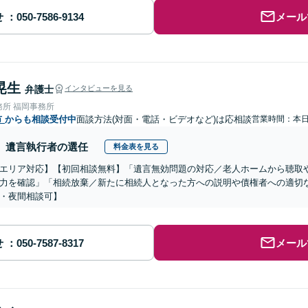
せ
メール
晃生
弁護士
インタビューを見る
務所 福岡事務所
市
からも相談受付中
面談方法(対面・電話・ビデオなど)は応相談
営業時間：本
遺言執行者の選任
料金表を見る
エリア対応】【初回相談無料】「遺言無効問題の対応／老人ホームから聴取
力を確認」「相続放棄／新たに相続人となった方への説明や債権者への適切
・夜間相談可】
せ
メール