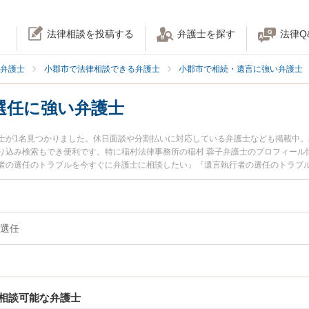
法律相談を投稿する
弁護士を探す
法律Q
弁護士
小郡市で法律相談できる弁護士
小郡市で相続・遺言に強い弁護士
選任に強い弁護士
士が1名見つかりました。休日面談や分割払いに対応している弁護士なども掲載中
り込み検索もでき便利です。特に稲村法律事務所の稲村 蓉子弁護士のプロフィール
者の選任のトラブルを今すぐに弁護士に相談したい』『遺言執行者の選任のトラブ
できる小郡市内の弁護士に相談予約したい』などでお困りの相談者さんにおすすめ
選任
相談可能な弁護士