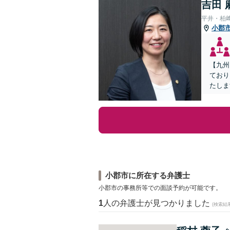
吉田 
平井・柏
小郡
【九州
ており
たしま
小郡市に所在する弁護士
小郡市の事務所等での面談予約が可能です。
1
人の弁護士が見つかりました
(検索結