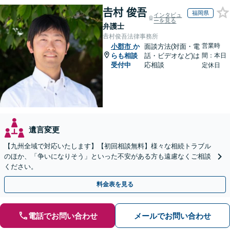
𠮷村 俊吾
福岡県
インタビュ
ーを見る
弁護士
𠮷村俊吾法律事務所
営業時
小郡市
か
面談方法(対面・電
らも相談
話・ビデオなど)は
間：本日
受付中
応相談
定休日
遺言変更
【九州全域で対応いたします】【初回相談無料】様々な相続トラブル
のほか、「争いになりそう」といった不安がある方も遠慮なくご相談
ください。
料金表を見る
電話でお問い合わせ
メールでお問い合わせ