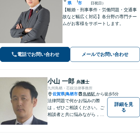
|
県
市
日祝日）
【離婚・刑事事件・労働問題・交通事
故など幅広く対応】各分野の専門チー
ムがお客様をサポートします。
電話でお問い合わせ
メールでお問い合わせ
小山 一郎
弁護士
九州鳥栖・芯鋭法律事務所
佐賀県
鳥栖市
鳥栖駅
から徒歩5分
|
法律問題で何かお悩みの際
詳細を見
は，ぜひご相談ください。ご
る
相談者と共に悩みながら，い
い解決を目指したいと思って
おります