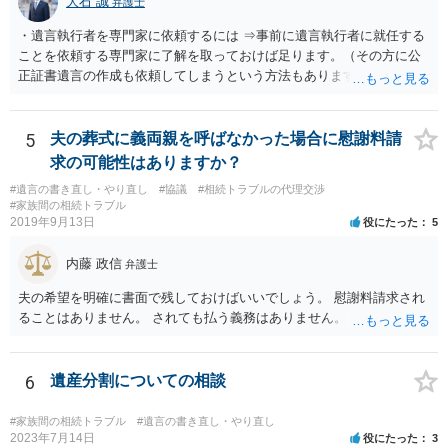
大石 誠
弁護士
・遺言執行者を専門家に依頼するには ⇒事前に遺言執行者に就任する
ことを依頼する専門家に了解を取っておけば足ります。（その方に公
正証書遺言の作成も依頼してしまうという方法もあります） 事前に了
解を取るだけであれば、契約は不要ですし、契約料を払う必要もあり
ません。 遺言執行者に就任し、遺言執行が完了したときの報酬だけ、
弁護士費用としてかかります。 ・亡くなった際に、法務局に預けた自
5
夫の葬式に義両親を呼ばなかった場合に慰謝料請
筆証書遺言の存在を親族がなかったものにされる可能性 ⇒自筆の遺言
求の可能性はありますか？
書を法務局に保管した場合、死亡後、法務局に遺言書の有無を照会す
#遺言の書き直し・やり直し
#協議
#相続トラブルの代理交渉
ることになりますので、「法務局に預けた自筆証書遺言の存在を親族
#家族間の相続トラブル
がなかったもの」にすることはできません。 存在をなかったものにす
2019年9月13日
役にたった
5
るというよりも、遺言の効力を争う（遺言は無効だ）と主張する場合
がありえますが、その予防方法は、遺言者と面談してみないと判断が
内藤 政信
弁護士
難しいです。
夫の希望を明確に書面で残しておけばいいでしょう。 慰謝料請求され
ることはありません。 されても払う義務はありません。
6
遺産分割についての相談
#家族間の相続トラブル
#遺言の書き直し・やり直し
2023年7月14日
役にたった
3