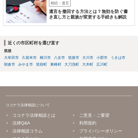
相続・遺言
遺言を撤回する方法とは？無効を防ぐ書
き直し方と親族が変更する手続きも解説
近くの市区町村を選び直す
筑後
大牟田市
久留米市
柳川市
八女市
筑後市
大川市
小郡市
うきは市
朝倉市
みやま市
筑前町
東峰村
大刀洗町
大木町
広川町
ココナラ法律相談について
ココナラ法律相談とは
ご意見・ご要望
法律Q&A
利用規約
法律相談コラム
プライバシーポリシー