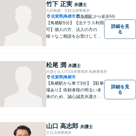
竹下 正実
弁護士
九州鳥栖・芯鋭法律事務所
佐賀県
鳥栖市
鳥栖駅
から徒歩5分
|
【鳥栖駅5分】【法テラス利用
詳細を見
可】個人の方、法人の方の
る
様々なご相談をお受けしてお
ります。依頼者様のお話をし
っかりお聞きし、お気持ちや
ご事情に沿った解決策をご提
案いたします。【債務整理・
松尾 潤
弁護士
残業代請求については初回面
弁護士法人ITS法律事務所 鳥栖事務所
談無料】【土日祝・夜間相談
佐賀県
鳥栖市
|
可】
【鳥栖駅から車で3分】【駐車
詳細を見
場あり】依頼者様の明るい未
る
来のため、誠心誠意弁護させ
ていただきます。弁護士とし
て、毅然とした対応を行いま
す。インターネット／刑事／
相続など、幅広い困りごとに
山口 高志郎
弁護士
対応可能！【完全個室で対
大石法律事務所