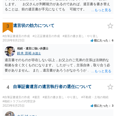
します。 お父さんが判断能力があるのであれば、遺言書を書き替え
ることは、前の遺言書が手元になくても 可能です。 将来遺言の効
力が争われますから、医師にお父さんが判断能力があるかどうか検査
してもらって 診断書を取得して、公証役場へ行って公正証書遺言を
作成するのがよいと思います。 将来争われることが見込まれること
3
遺言状の効力について
から、弁護士に依頼して手続きを進めた方がよいと思います。
#自筆証書遺言の作成
#公正証書遺言の作成
#遺言の書き直し・やり直し
2018年8月23日
役にたった
6
相続・遺言に強い弁護士
鈴木 崇裕
弁護士
遺言書そのものが存在しない以上，お父上のご兄弟の主張は法律的な
根拠を全く欠くものになります。 したがって，主張自体，取り合う必
要がありません。 また，遺言書があろうがなかろうが，お父上のご兄
弟と面会しなければならない義務はもともとありません。 峰岸先生の
ご回答にもありますが， 代理人弁護士をたてて，その弁護士から相手
方に対して， ・相続に関する主張は法的根拠がなく，一切応じないこ
4
自筆証書遺言の遺言執行者の選任について
と ・今後一切の連絡をしてこないでほしいこと ・連絡を継続してくる
ようであれば警察への通報や法的措置も辞さないこと などを記載した
#自筆証書遺言の作成
#遺言
#遺言の書き直し・やり直し
#不動産・土地の相続
書面を発送してもらうことがよろしいように思います。
#相続トラブルの代理交渉
2023年6月25日
役にたった
3