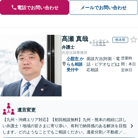
電話でお問い合わせ
メールでお問い合わせ
髙瀬 真哉
熊本県
インタビュ
ーを見る
弁護士
田迎法律事務所
営業時
小郡市
か
面談方法(対面・電
らも相談
話・ビデオなど)は
間：本日
受付中
応相談
定休日
遺言変更
【九州・沖縄エリア対応】【初回相談無料】九州・熊本の相続に詳し
い弁護士！地域の皆さまに寄り添い、有利で納得感のある解決を目指
します。どのようなことでもご相談ください。遺産分割／不動産／遺