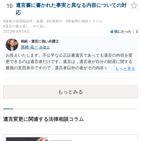
です。客観的な基準もありません。 ・できれば穏やかに、分割を拒否
10
遺言書に書かれた事実と異なる内容についての対
することはできますか。 →分割を拒否するということは、遺産はいら
応
ないということでしょうか。遺言で、受取を指定されててもいらない
#遺留分侵害額請求・放棄
#生前贈与
#家族間の相続トラブル
と拒否することはできます。理由を説明する必要はありません。
#遺言の書き直し・やり直し
2023年9月14日
役にたった
1
相続・遺言に強い弁護士
尾崎 祐一
弁護士
お答えいたします。不公平な公正証書遺言であっても遺言の内容を変
更できるのは遺言者だけです。遺言は，遺言者が自分の財産に関する
最後の意思表示ですので，遺言者以外の者がその内容を左右させるこ
とはできません。たとえ間違っていても誰かがその内容を変更するこ
とはできないのです。
もっとみる
遺言変更に関連する法律相談コラム