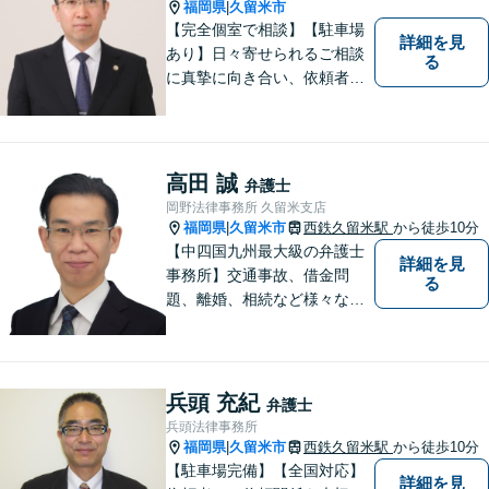
応】
福岡県
久留米市
|
【完全個室で相談】【駐車場
詳細を見
あり】日々寄せられるご相談
る
に真摯に向き合い、依頼者の
皆様の力となることを心がけ
ています。 事業の成長を目指
す法人・個人の方々には、経
営課題の解決に向けた最適な
高田 誠
弁護士
法的サポートを提供し、安定
岡野法律事務所 久留米支店
した経営基盤の構築をお手伝
福岡県
久留米市
西鉄久留米駅
から徒歩10分
|
いいたします。
【中四国九州最大級の弁護士
詳細を見
事務所】交通事故、借金問
る
題、離婚、相続など様々な問
題について、「何度でも無
料」の相談を行っています！
まずはお気軽にご相談くださ
い！
兵頭 充紀
弁護士
兵頭法律事務所
福岡県
久留米市
西鉄久留米駅
から徒歩10分
|
【駐車場完備】【全国対応】
詳細を見