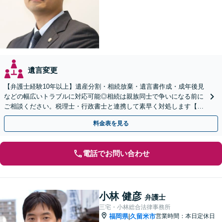
遺言変更
【弁護士経験10年以上】遺産分割・相続放棄・遺言書作成・成年後見
などの幅広いトラブルに対応可能◎相続は親族同士で争いになる前に
ご相談ください。税理士・行政書士と連携して素早く対処します【夜
間・休日の相談可能】【初回のご相談30分無料】
料金表を見る
電話でお問い合わせ
小林 健彦
弁護士
三宅・小林総合法律事務所
福岡県
久留米市
営業時間：本日定休日
|