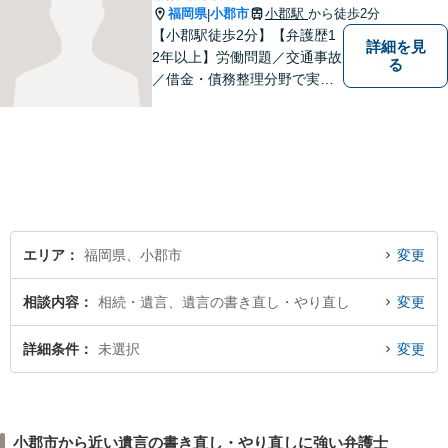
福岡県
小郡市
小郡駅
から徒歩2分
|
【小郡駅徒歩2分】【弁護歴1
詳細を見
2年以上】労働問題／交通事故
る
／借金・債務整理分野で実績
多数！「その場しのぎではな
い、未来の生活を見越した解
決」がモットーです。皆様が
笑顔と元気を取り戻し、新た
な第一歩を踏み出せるよう、
最大限尽力します。
エリア
福岡県、小郡市
変更
相談内容
相続・遺言、遺言の書き直し・やり直し
変更
詳細条件
未選択
変更
小郡市から近い遺言の書き直し・やり直しに強い弁護士