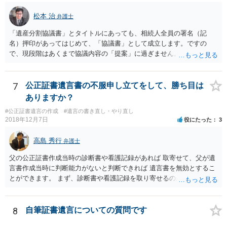
松本 治
弁護士
「遺産分割協議書」とタイトルにあっても、相続人全員の署名（記
名）押印があってはじめて、「協議書」として成立します。ですの
で、現段階はあくまで協議内容の「提案」に過ぎません。 納得がいか
なければ、署名（記名）押印を拒むことです。１人でも拒むと協議不
成立となります。その場合、成立させたい相続人が、家庭裁判所に遺
産分割調停を申し立てなければなりません。 なお、弁護士の送付状
7
公正証書遺言書の不服申し立てをして、勝ち目は
は、通常、相続人全員分の（本件であれば４通の）「遺産分割協議
ありますか？
書」を作成するところ、１通だけの作成にとどめる理由が書かれてい
#公正証書遺言の作成
#遺言の書き直し・やり直し
るものです。
2018年12月7日
役にたった
3
高島 秀行
弁護士
父の公正証書作成当時の診断書や看護記録があれば 取寄せて、父が遺
言書作成当時に判断能力がないと判断できれば 遺言書を無効とするこ
とができます。 まず、診断書や看護記録を取り寄せるのが重要となり
ます。 ご自分で取り寄せるか、弁護士に取り寄せてもらうかしたらよ
いと思います。
8
自筆証書遺言についての質問です