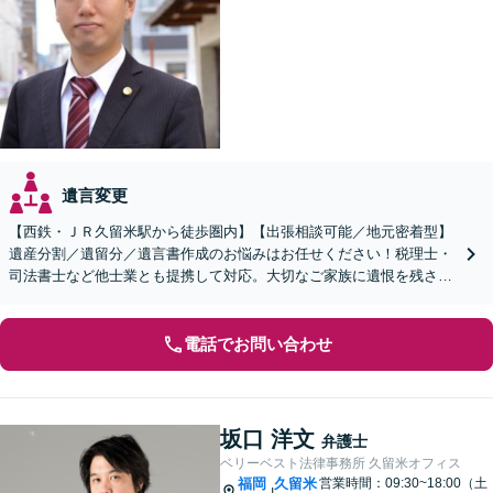
遺言変更
【西鉄・ＪＲ久留米駅から徒歩圏内】【出張相談可能／地元密着型】
遺産分割／遺留分／遺言書作成のお悩みはお任せください！税理士・
司法書士など他士業とも提携して対応。大切なご家族に遺恨を残さな
いために、弁護士へ早めのご相談を。
電話でお問い合わせ
坂口 洋文
弁護士
ベリーベスト法律事務所 久留米オフィス
福岡
久留米
営業時間：09:30~18:00（土