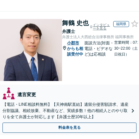
舞鶴 史也
福岡県
インタビュ
ーを見る
弁護士
弁護士法人大西総合法律事務所 福岡事務所
営業時間：07:
小郡市
面談方法(対面・
からも相
電話・ビデオな
30~22:00（土
談受付中
ど)は応相談
日祝日）
遺言変更
【電話・LINE相談料無料】【天神南駅直結】遺留分侵害額請求、遺産
分割協議、相続放棄、不動産など、実績多数！他の相続人とのやり取
りを全て弁護士が対応します【弁護士歴10年以上】
料金表を見る