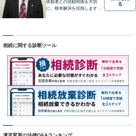
依頼者との信頼関係を大切
る
に、根本解決を目指します。
借金／離婚／刑事／労働な
ど、個人・法人問わず幅広い
お困りごとに対応可能です。
トラブルが起こったら、まず
はご相談ください。【夜間対
相続に関する診断ツール
応可】
遺言変更の法律Q&Aランキング