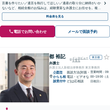
言書を作りたい／遺言を執行してほしい／遺産の取り分に納得がいか
ないなど、相続全般のお悩みは、経験豊富な弁護士にお任せを。複雑
な問題も粘り強く対応し、解決に導きます。
料金表を見る
電話でお問い合わせ
メールで面談予約
都 裕記
東京都
インタビュー
を見る
弁護士
弁護士法人新都法律事務所 東京事務所
営業時間：09:
小郡市
面談方法(対面・
からも相
電話・ビデオな
00~19:00（土
談受付中
ど)は応相談
日祝日）