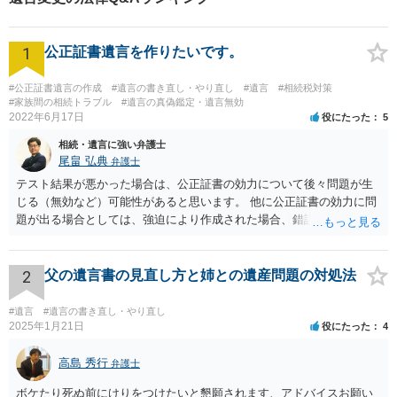
1
公正証書遺言を作りたいです。
#公正証書遺言の作成
#遺言の書き直し・やり直し
#遺言
#相続税対策
#家族間の相続トラブル
#遺言の真偽鑑定・遺言無効
2022年6月17日
役にたった
5
相続・遺言に強い弁護士
尾畠 弘典
弁護士
テスト結果が悪かった場合は、公正証書の効力について後々問題が生
じる（無効など）可能性があると思います。 他に公正証書の効力に問
題が出る場合としては、強迫により作成された場合、錯誤（勘違い）
の場合などがあります。 遺言の対象となる財産の多寡などにもよりま
すが、弁護士に作成を依頼する場合は、１０～数十万円程度になるケ
ースが多いと思います。 報酬体系は、弁護士ごとに異なりますので一
2
父の遺言書の見直し方と姉との遺産問題の対処法
律の基準はありません。
#遺言
#遺言の書き直し・やり直し
2025年1月21日
役にたった
4
高島 秀行
弁護士
ボケたり死ぬ前にけりをつけたいと懇願されます、アドバイスお願い