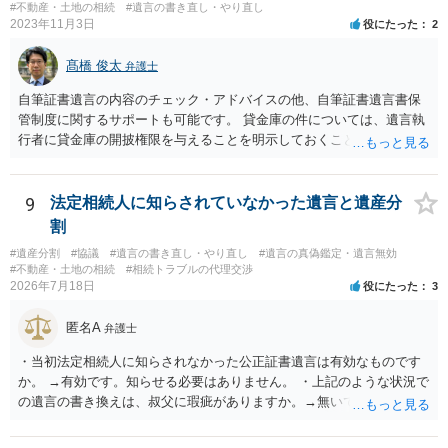
#不動産・土地の相続
#遺言の書き直し・やり直し
2023年11月3日
役にたった
2
髙橋 俊太
弁護士
自筆証書遺言の内容のチェック・アドバイスの他、自筆証書遺言書保
管制度に関するサポートも可能です。 貸金庫の件については、遺言執
行者に貸金庫の開披権限を与えることを明示しておくことでクリアで
きます。
9
法定相続人に知らされていなかった遺言と遺産分
割
#遺産分割
#協議
#遺言の書き直し・やり直し
#遺言の真偽鑑定・遺言無効
#不動産・土地の相続
#相続トラブルの代理交渉
2026年7月18日
役にたった
3
匿名A
弁護士
・当初法定相続人に知らされなかった公正証書遺言は有効なものです
か。 →有効です。知らせる必要はありません。 ・上記のような状況で
の遺言の書き換えは、叔父に瑕疵がありますか。→無いです。 ・分割
する場合の比率は、現状で、客観的に見てどの程度が妥当と考えられ
ますか。 →本人が自由に決められますので、どこが妥当とは言えない