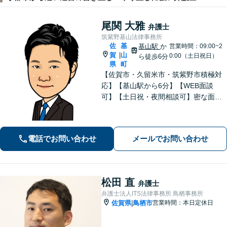
尾関 大雅
弁護士
筑紫野基山法律事務所
佐
基
基山駅
か
営業時間：09:00~2
賀
山
|
0:00（土日祝日）
ら徒歩6分
県
町
【佐賀市・久留米市・筑紫野市積極対
応】【基山駅から6分】【WEB面談
可】【土日祝・夜間相談可】密な面談
とこまめな連絡を心がけ、きめ細やか
にサポート！依頼者様の想いを汲み取
り、最善を尽くします。「相談者様に
電話でお問い合わせ
メールでお問い合わせ
寄り添い親身に対応」【個室対応／守
秘義務厳守】
松田 直
弁護士
弁護士法人ITS法律事務所 鳥栖事務所
佐賀県
鳥栖市
営業時間：本日定休日
|