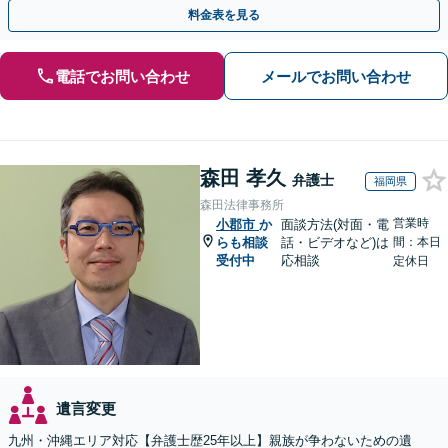
言書／使い込み／寄与分／遺留分／相続放棄【完全個室】
料金表を見る
電話でお問い合わせ
メールでお問い合わせ
森田 孝久
弁護士
福岡県
森田法律事務所
営業時
小郡市
か
面談方法(対面・電
らも相談
話・ビデオなど)は
間：本日
受付中
応相談
定休日
遺言変更
九州・沖縄エリア対応【弁護士歴25年以上】親族が争わないための遺