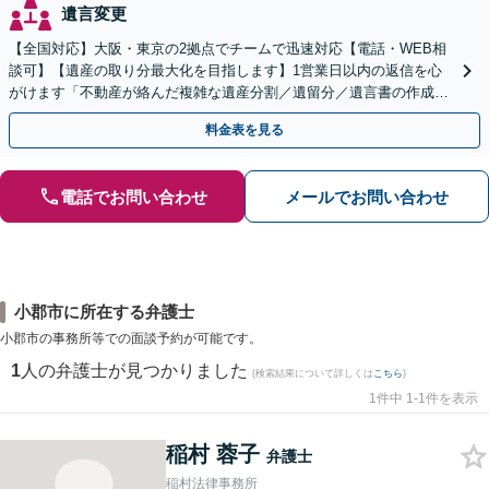
遺言変更
【全国対応】大阪・東京の2拠点でチームで迅速対応【電話・WEB相
談可】【遺産の取り分最大化を目指します】1営業日以内の返信を心
がけます「不動産が絡んだ複雑な遺産分割／遺留分／遺言書の作成・
執行／事業承継など、お任せください」【休日相談あり】
料金表を見る
電話でお問い合わせ
メールでお問い合わせ
小郡市に所在する弁護士
小郡市の事務所等での面談予約が可能です。
1
人の弁護士が見つかりました
(検索結果について詳しくは
こちら
)
1件中 1-1件を表示
稲村 蓉子
弁護士
稲村法律事務所