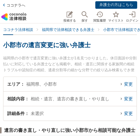
弁護士の方はこちら
ココナラへ
投稿する
探す
閲覧履歴
マイリスト
ログイン
ココナラ法律相談
福岡県で法律相談できる弁護士
小郡市で法律相談で
小郡市の遺言変更に強い弁護士
福岡県の小郡市で遺言変更に強い弁護士が1名見つかりました。休日面談や分割
払いに対応している弁護士なども掲載中。相続・遺言に関係する家族間の相続
トラブルや認知症の相続、遺産分割等の細かな分野での絞り込み検索もでき便
利です。特に稲村法律事務所の稲村 蓉子弁護士のプロフィール情報や弁護士費
用、強みなどが注目されています。『小郡市で土日や夜間に発生した遺言変更
エリア
福岡県、小郡市
変更
のトラブルを今すぐに弁護士に相談したい』『遺言変更のトラブル解決の実績
豊富な近くの弁護士を検索したい』『初回相談無料で遺言変更を法律相談でき
相談内容
相続・遺言、遺言の書き直し・やり直し
変更
る小郡市内の弁護士に相談予約したい』などでお困りの相談者さんにおすすめ
です。
詳細条件
未選択
変更
遺言の書き直し・やり直しに強い小郡市から相談可能な弁護士