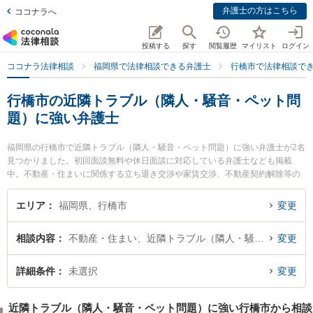
弁護士の方はこちら
ココナラへ
投稿する
探す
閲覧履歴
マイリスト
ログイン
ココナラ法律相談
福岡県で法律相談できる弁護士
行橋市で法律相談で
行橋市の近隣トラブル（隣人・騒音・ペット問
題）に強い弁護士
福岡県の行橋市で近隣トラブル（隣人・騒音・ペット問題）に強い弁護士が2名
見つかりました。初回面談無料や休日面談に対応している弁護士なども掲載
中。不動産・住まいに関係する立ち退き交渉や家賃交渉、不動産契約解除等の
細かな分野での絞り込み検索もでき便利です。特に京築総合法律事務所の水島
達哉弁護士や塘岡法律事務所の塘岡 信義弁護士のプロフィール情報や弁護士費
エリア
福岡県、行橋市
変更
用、強みなどが注目されています。『行橋市で土日や夜間に発生した近隣トラ
ブル（隣人・騒音・ペット問題）のトラブルを今すぐに弁護士に相談したい』
相談内容
不動産・住まい、近隣トラブル（隣人・騒音・ペット問題）
変更
『近隣トラブル（隣人・騒音・ペット問題）のトラブル解決の実績豊富な近く
の弁護士を検索したい』『初回相談無料で近隣トラブル（隣人・騒音・ペット
問題）を法律相談できる行橋市内の弁護士に相談予約したい』などでお困りの
詳細条件
未選択
変更
相談者さんにおすすめです。
近隣トラブル（隣人・騒音・ペット問題）に強い行橋市から相談