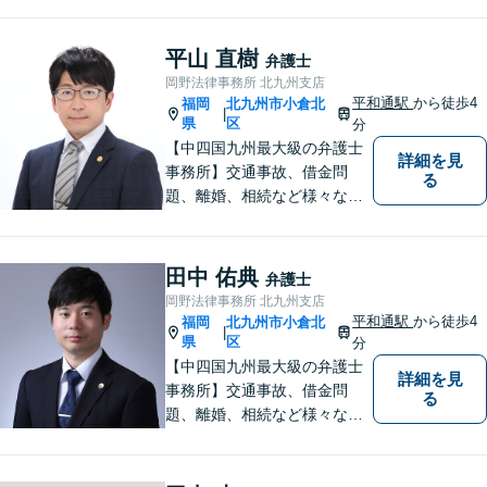
行なっております。ご依頼者
さまが前向きに人生を歩んで
いけるよう、全力でサポート
平山 直樹
弁護士
します。お気軽にご相談くだ
岡野法律事務所 北九州支店
さい【休日面談可】【完全個
平和通駅
から徒歩4
福岡
北九州市小倉北
|
室】
県
区
分
【中四国九州最大級の弁護士
詳細を見
事務所】交通事故、借金問
る
題、離婚、相続など様々な問
題について、「何度でも無
料」の相談を行っています！
まずはお気軽にご相談くださ
田中 佑典
弁護士
い！
岡野法律事務所 北九州支店
平和通駅
から徒歩4
福岡
北九州市小倉北
|
県
区
分
【中四国九州最大級の弁護士
詳細を見
事務所】交通事故、借金問
る
題、離婚、相続など様々な問
題について、「何度でも無
料」の相談を行っています！
まずはお気軽にご相談くださ