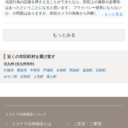
当該行為の証拠を押さえることができたなら、防犯上の撮影の必要性
はあったということになると思います。 プライバシー侵害にならない
か、の問題はありますが、防犯カメラの画角から判断して、隣人のプ
ライバシーを侵害するものとはいえないように思います。 よって、
「盗撮」という指摘はあたらないのではないか、と思います。
もっとみる
近くの市区町村を選び直す
北九州 (北九州市外)
行橋市
豊前市
中間市
芦屋町
水巻町
岡垣町
遠賀町
苅田町
みやこ町
吉富町
上毛町
築上町
ココナラ法律相談について
ココナラ法律相談とは
ご意見・ご要望