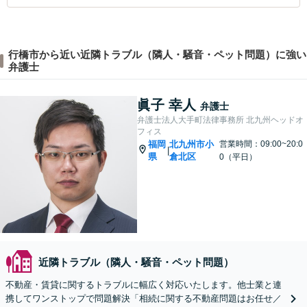
行橋市から近い近隣トラブル（隣人・騒音・ペット問題）に強い
弁護士
眞子 幸人
弁護士
弁護士法人大手町法律事務所 北九州ヘッドオ
フィス
福岡
北九州市小
営業時間：09:00~20:0
|
県
倉北区
0（平日）
近隣トラブル（隣人・騒音・ペット問題）
不動産・賃貸に関するトラブルに幅広く対応いたします。他士業と連
携してワンストップで問題解決「相続に関する不動産問題はお任せ／