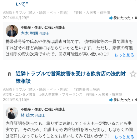
で、その対応としての内容証明郵便であるとの可能性を考えるところ
いて"
ですが、それは、その行政書士の事務所に実際に電話し、内容証明郵
#近隣トラブル（隣人・騒音・ペット問題）
#住民・入居者・買主側
便を送ったかどうか確認すれば容易にわかるところです。
2024年4月29日
役にたった
8
不動産・住まいに強い弁護士
内木 智朗
弁護士
携帯番号等で氏名や住所は調査可能です。 債権回収等の一貫で調査を
すればそれほど高額にはならないかと思います。 ただし、賠償の有無
は相手の資力次第ですので、回収可能性が高い低いのご判断はできか
ねます。 弁護士にも色々方針はありますので、信頼できる弁護士が見
つかるまで探されるのはどうでしょうか。
8
近隣トラブルで営業妨害を受ける飲食店の法的対
策相談
#近隣トラブル（隣人・騒音・ペット問題）
#顧問弁護士契約
#芸能・エンタメ業界
#個人事業主・フリーランス
#住民・入居者・買主側
2025年8月15日
役にたった
4
不動産・住まいに強い弁護士
林 雄大
弁護士
内容証明を送っても、懲りずに連絡してくる人も一定数いることも事
実です。 そのため、弁護士から内容証明を送った後も、しばらくの間
は窓口になってもらうことをお願いしてみてはいかがでしょうか。 そ