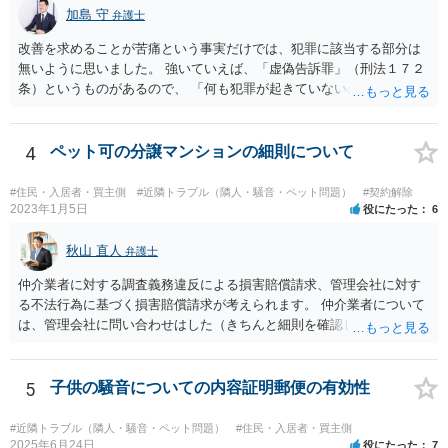
加島 守
弁護士
改善を求めることが苦痛という事実だけでは、犯罪に該当する部分は
無いように思いました。 強いていえば、「虚偽告訴罪」（刑法１７２
条）というものがあるので、 「何も犯罪が起きていないのにワザと警
察に嘘をついて通報している。」 という主張をする可能性はあるかも
しれませんが、警察が信じる可能性は低いのではないでしょうか。
4
ペット可の分譲マンションの細則について
#住民・入居者・買主側
#近隣トラブル（隣人・騒音・ペット問題）
#契約解除
2023年1月5日
役にたった
6
秋山 直人
弁護士
仲介業者に対する調査義務違反による損害賠償請求、管理会社に対す
る不法行為に基づく損害賠償請求が考えられます。 仲介業者について
は、管理会社に問い合わせはした（きちんと細則を確認しなかった管
理会社が悪い）という反論が予想されます。 ご相談者様と管理会社と
の間には直接の契約関係がないので、管理会社からは、ご相談者様に
対して義務を負っていないという反論が予想されます。 そのため、両
5
子供の騒音についての内容証明郵便の有効性
方に請求してくのが良いのではと思います。 損害の範囲はなかなか難
しいところですが、リフォーム工事をキャンセルしてキャンセル料が
#近隣トラブル（隣人・騒音・ペット問題）
#住民・入居者・買主側
発生しているということですので、当該キャンセル料を請求すること
2025年6月24日
役にたった
7