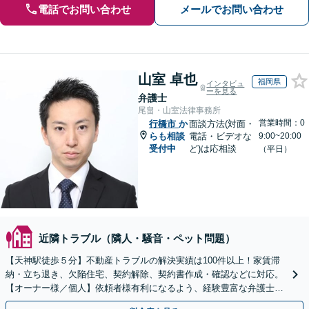
電話でお問い合わせ
メールでお問い合わせ
山室 卓也
福岡県
インタビュ
ーを見る
弁護士
尾畠・山室法律事務所
営業時間：0
行橋市
か
面談方法(対面・
らも相談
電話・ビデオな
9:00~20:00
受付中
ど)は応相談
（平日）
近隣トラブル（隣人・騒音・ペット問題）
【天神駅徒歩５分】不動産トラブルの解決実績は100件以上！家賃滞
納・立ち退き、欠陥住宅、契約解除、契約書作成・確認などに対応。
【オーナー様／個人】依頼者様有利になるよう、経験豊富な弁護士が
交渉いたします。まずは電話相談からお越しください