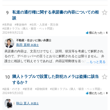
うすれば、もしその方から不当な要求を受けることがあっても、「窓
口（弁護士に）言ってください」とだけお伝えし、それ以外には一切
応じないという姿勢をとることができるため、スタッフの方の負担軽
9
私道の通行権に関する承諾書の内容についての相
減を図れると思います。 大変な状況かと思いますが、ご参考になりま
談
したら幸いです。
#境界線
#事故物件
#住民・入居者・買主側
#近隣トラブル（隣人・騒音・ペット問題）
2024年9月21日
役にたった
6
不動産・住まいに強い弁護士
島田 直樹
弁護士
承諾書の内容は、文言だけでなく、説明、状況等を考慮して解釈され
るので、デベロッパーの言うとおりに解釈されるとは限りません。 弁
護士に相談して戦えそうであれば、内容証明郵便を送ったうえで、デ
ベロッパー宛に訴訟をすることが考えられます。
10
隣人トラブルで設置した防犯カメラは盗撮に該当
するか？
#盗撮・のぞき
#被害者
#器物損壊
#近隣トラブル（隣人・騒音・ペット問題）
2024年5月10日
役にたった
8
秋山 直人
弁護士