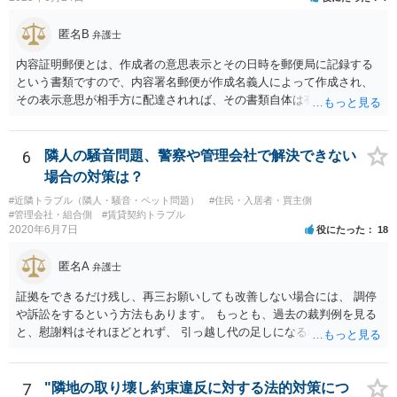
が考えられます。また、きちんと説明を受けていればそもそも売買契
約をしなかったとして、仲介手数料や登記費用も損害であるとして賠
匿名B
弁護士
償請求することが考えられます。
内容証明郵便とは、作成者の意思表示とその日時を郵便局に記録する
という書類ですので、内容署名郵便が作成名義人によって作成され、
その表示意思が相手方に配達されれば、その書類自体は有効となりま
す。 ただ実際に法律上有効とか無効とかいうのは特定の法律効果を目
的とした意思表示のことを言いますので、その文書の内容が法的効果
をもたらすのか否かが重要です。 今般、ご相談者は内容証明郵便によ
6
隣人の騒音問題、警察や管理会社で解決できない
る裁判予告というかなり強い請求を受けているわけですが、請求者
場合の対策は？
（要求者）が特定されていない以上法的には何らの効果のないただの
#近隣トラブル（隣人・騒音・ペット問題）
#住民・入居者・買主側
郵便物です。 なので無視しても問題無いかと思われますが、相手がエ
#管理会社・組合側
#賃貸契約トラブル
スカレートすることも考えられるので、こちらから警察に対応をお願
2020年6月7日
役にたった
18
いする以外には、こちらの方から簡易裁判所に調停申し立てをすると
いう方法もあります。 ちなみに、行政書士が報酬を得る目的で今回の
匿名A
弁護士
ような内容証明郵便の作成をすれば、非弁行為（弁護士法違反）とさ
れる可能性がありますので、本人がたまたまその行政書士である場合
証拠をできるだけ残し、再三お願いしても改善しない場合には、 調停
を除き、無報酬で親しい友人として今回のような紛争性の高い書面を
や訴訟をするという方法もあります。 もっとも、過去の裁判例を見る
出すことはまだありえても、知人レベルの第三者から無報酬でこのよ
と、慰謝料はそれほどとれず、 引っ越し代の足しになる程度に終わっ
うな紛争性の高い書面を出すことはおよそありえないと思われます。
てしまうかもしれません。
つまり、妄想に近い推測ですが、その行政書士がその本人または隣の
アパートの所有者で、賃借人（５０代男性）からの要請が激しいの
7
"隣地の取り壊し約束違反に対する法的対策につ