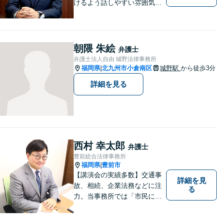
けるよう話しやすい雰囲気を
作り、相談者さまのお悩みに
寄り添うことを大切にしてお
ります。お困りごとがあれ
ば、些細なことでもお気軽に
朝隈 朱絵
弁護士
お問い合わせください。
弁護士法人自由 城野法律事務所
福岡県
北九州市小倉南区
城野駅
から徒歩3分
|
詳細を見る
西村 幸太郎
弁護士
豊前総合法律事務所
福岡県
豊前市
|
【講演会の実績多数】交通事
詳細を見
故、相続、企業法務などに注
る
力。当事務所では「市民に力
を」をモットーに弁護活動を