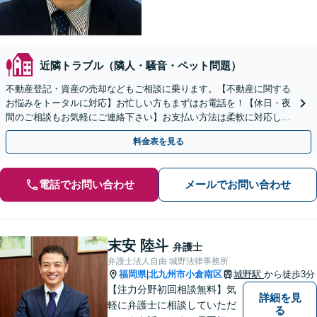
近隣トラブル（隣人・騒音・ペット問題）
不動産登記・資産の売却などもご相談に乗ります。【不動産に関する
お悩みをトータルに対応】お忙しい方もまずはお電話を！【休日・夜
間のご相談もお気軽にご連絡下さい】お支払い方法は柔軟に対応しま
す【ご依頼者様のご負担、実質0円／完全成功報酬制あり】
料金表を見る
電話でお問い合わせ
メールでお問い合わせ
末安 陸斗
弁護士
弁護士法人自由 城野法律事務所
福岡県
北九州市小倉南区
城野駅
から徒歩3分
|
【注力分野初回相談無料】気
詳細を見
軽に弁護士に相談していただ
る