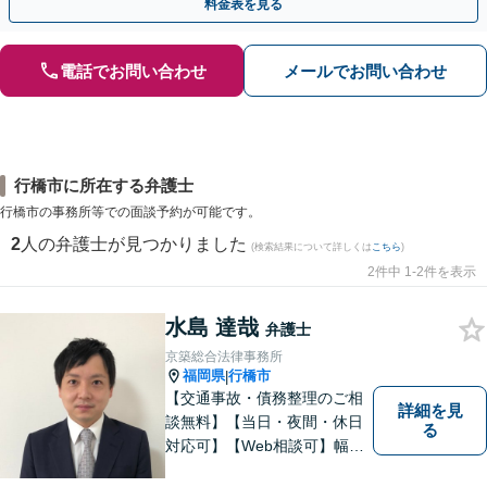
料金表を見る
電話でお問い合わせ
メールでお問い合わせ
行橋市に所在する弁護士
行橋市の事務所等での面談予約が可能です。
2
人の弁護士が見つかりました
(検索結果について詳しくは
こちら
)
2件中 1-2件を表示
水島 達哉
弁護士
京築総合法律事務所
福岡県
行橋市
|
【交通事故・債務整理のご相
詳細を見
談無料】【当日・夜間・休日
る
対応可】【Web相談可】幅広
い事件を取り扱ってまいりま