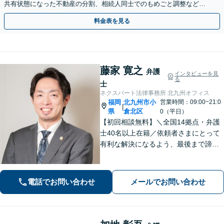
共有状態になった不動産の分割、相続人同士でのもめごと調整など」
オーナーさまもご相談ください【休日・夜間相談可】
料金表を見る
藤家 寛之
弁護
インタビューを見
る
士
ネクスパート法律事務所 北九州オフィス
福岡
北九州市小
営業時間：09:00~21:0
|
県
倉北区
0（平日）
【初回相談無料】＼全国14拠点・弁護
士40名以上在籍／依頼者さまにとって
有利な解決になるよう、最後まで諦め
ずに闘います！借金問題/離婚・男女問
題/相続/交通事故/刑事事件など、ご相
談ください【夜間・休日対応】
電話でお問い合わせ
メールでお問い合わせ