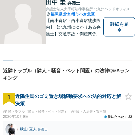
田中 圭
弁護士
い！
弁護士法人大手町法律事務所 北九州ヘッドオフィス
福岡県
北九州市小倉北区
|
【南小倉駅・西小倉駅徒歩圏
詳細を見
内】【北九州にゆかりある弁
る
護士】交通事故・倒産関係・
刑事事件分野などに強みを持
つ弁護士。「信頼のソリュー
ション」をモットーに問題の
本質把握から解決に至るまで
懇切丁寧に対応します！【宅
近隣トラブル（隣人・騒音・ペット問題）の法律Q&Aラン
建士資格あり】
キング
1
近隣住民のゴミ置き場移動要求への法的対応と解
決策
#近隣トラブル（隣人・騒音・ペット問題）
#住民・入居者・買主側
2020年10月9日
役にたった
22
秋山 直人
弁護士