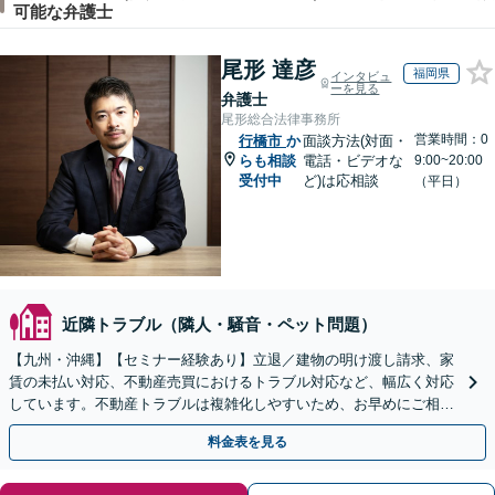
可能な弁護士
尾形 達彦
福岡県
インタビュ
ーを見る
弁護士
尾形総合法律事務所
営業時間：0
行橋市
か
面談方法(対面・
らも相談
電話・ビデオな
9:00~20:00
受付中
ど)は応相談
（平日）
近隣トラブル（隣人・騒音・ペット問題）
【九州・沖縄】【セミナー経験あり】立退／建物の明け渡し請求、家
賃の未払い対応、不動産売買におけるトラブル対応など、幅広く対応
しています。不動産トラブルは複雑化しやすいため、お早めにご相談
ください。【休日・夜間面談可】
料金表を見る