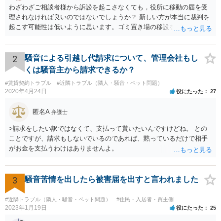
わざわざご相談者様から訴訟を起こさなくても，役所に移動の届を受
理されなければ良いのではないでしょうか？ 新しい方が本当に裁判を
起こす可能性は低いように思います。ゴミ置き場の移設を求める法的
根拠が弱いと思われますので。
2
騒音による引越し代請求について、管理会社もし
くは騒音主から請求できるか？
#賃貸契約トラブル
#近隣トラブル（隣人・騒音・ペット問題）
2020年4月24日
役にたった
27
匿名A
弁護士
>請求をしたい訳ではなくて、支払って貰いたいんですけどね。 との
ことですが、請求もしないでいるのであれば、黙っているだけで相手
がお金を支払うわけはありませんよ。
3
騒音苦情を出したら被害届を出すと言われました
#近隣トラブル（隣人・騒音・ペット問題）
#住民・入居者・買主側
2023年1月19日
役にたった
25