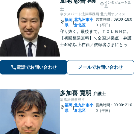
加地 彰吾
弁護
インタビューを見
る
士
ネクスパート法律事務所 北九州オフィス
福岡
北九州市小
営業時間：09:00~18:0
|
県
倉北区
0（平日）
守り抜く。最後まで。ＴＯＵＧＨに。
【初回相談無料】＼全国14拠点・弁護
士40名以上在籍／依頼者さまにとって
有利な解決になるよう、最後まで諦め
ずに闘います！借金問題/離婚・男女問
題/相続/交通事故/刑事事件など、ご相
電話でお問い合わせ
メールでお問い合わせ
談ください【夜間・休日対応】
多加喜 寛明
弁護士
清風法律事務所
福岡
北九州市小
営業時間：09:00~21:0
|
県
倉北区
0（平日）