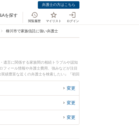
弁護士の方はこちら
&Aを探す
閲覧履歴
マイリスト
ログイン
柳川市で家族信託に強い弁護士
続・遺言に関係する家族間の相続トラブルや認知
プロフィール情報や弁護士費用、強みなどが注目
の実績豊富な近くの弁護士を検索したい』『初回
変更
変更
変更