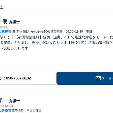
士
一明
弁護士
事務所
県
筑後市
羽犬塚駅
から徒歩10分
営業時間：09:00~19:30（平日）
|
駅10分】【初回相談無料】親切・誠実、そして迅速な対応をモットー
者感情にも配慮し、円滑な解決を図ります【離婚問題】将来の選択肢と
う支援いたします
せ
メール
洋一
弁護士
法律事務所
県
佐賀市
営業時間：本日定休日
|