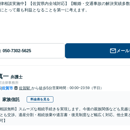
律相談実施中】【佐賀県内全域対応】【離婚・交通事故の解決実績多数
にとって最も利益となることを第一に考えます。
メール
真一
弁護士
村法律事務所
県
佐賀市
佐賀駅
から徒歩5分
営業時間：00:00~23:59（平日）
|
家族信託
料金表を見る
相談無料】スムーズな相続手続きを実現します。今後の親族関係なども見越
とも交渉。遺産分割・相続放棄や遺言書・後見制度など幅広く対応。他士業
可】