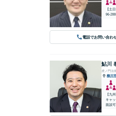
【土日
96-
電話でお問い合わ
鮎川 
虎ノ門法
柳川
【九州
キャッ
面談可