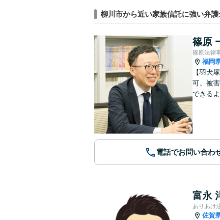
柳川市から近い家族信託に強い弁護
篠原 
篠原法律
福岡
【羽犬塚
可。被害
できるよ
電話でお問い合わ
富永 
ありあけ
佐賀