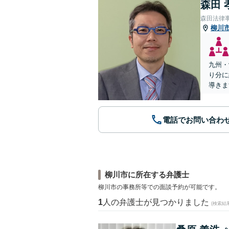
森田 
森田法律
柳川
九州・
り分に
導きま
電話でお問い合わ
柳川市に所在する弁護士
柳川市の事務所等での面談予約が可能です。
1
人の弁護士が見つかりました
(検索結