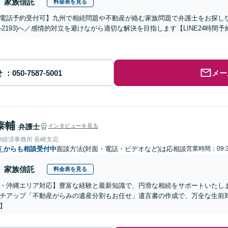
家族信託
料金表を見る
電話予約受付可】九州で相続問題や不動産が絡む家族問題で弁護士をお探しなら熊
288-2193)へ／感情的対立を避けながら適切な解決を目指します【LINE24
せ
メー
泰輔
弁護士
インタビューを見る
律経済事務所 長崎支店
市
からも相談受付中
面談方法(対面・電話・ビデオなど)は応相談
営業時間：09:3
家族信託
料金表を見る
・沖縄エリア対応】豊富な経験と最新知識で、円滑な相続をサポートいたし
チアップ「不動産がらみの遺産分割もお任せ」遺言書の作成で、万全な生前
】