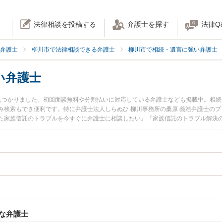
法律相談を投稿する
弁護士を探す
法律Q
弁護士
柳川市で法律相談できる弁護士
柳川市で相続・遺言に強い弁護士
い弁護士
見つかりました。初回面談無料や分割払いに対応している弁護士なども掲載中。相
み検索もでき便利です。特に弁護士法人しらぬひ 柳川事務所の桑原 義浩弁護士の
た家族信託のトラブルを今すぐに弁護士に相談したい』『家族信託のトラブル解決
の弁護士に相談予約したい』などでお困りの相談者さんにおすすめです。
な弁護士