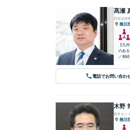
髙瀬 
田迎法律
柳川
【九州
のある
／相続
電話でお問い合わ
木野 
熊本セン
柳川