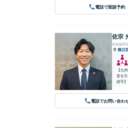
電話で面談予約
佐宗 
赤坂協同
柳川
【九州
音を引
談可】
電話でお問い合わ