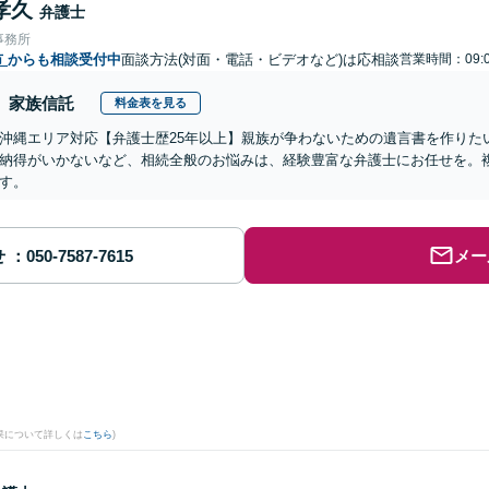
孝久
弁護士
事務所
市
からも相談受付中
面談方法(対面・電話・ビデオなど)は応相談
営業時間：09:0
家族信託
料金表を見る
沖縄エリア対応【弁護士歴25年以上】親族が争わないための遺言書を作りた
納得がいかないなど、相続全般のお悩みは、経験豊富な弁護士にお任せを。
す。
せ
メー
果について詳しくは
こちら
)