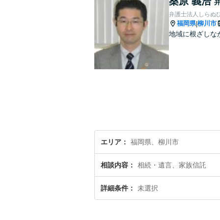
桑原 義浩
弁護士法人しらぬひ
福岡県
柳川市
|
地域に根ざしな
エリア
福岡県、柳川市
相談内容
相続・遺言、家族信託
詳細条件
未選択