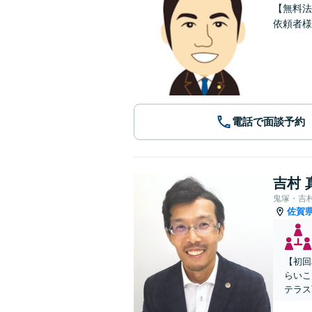
【無料法
依頼者様
電話で面談予約
吉村 
鬼塚・吉
佐賀
【初回
らいこ
テラス