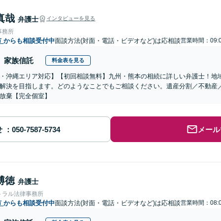
真哉
弁護士
インタビューを見る
事務所
市
からも相談受付中
面談方法(対面・電話・ビデオなど)は応相談
営業時間：09:0
家族信託
料金表を見る
・沖縄エリア対応】【初回相談無料】九州・熊本の相続に詳しい弁護士！地
解決を目指します。どのようなことでもご相談ください。遺産分割／不動産
放棄【完全個室】
せ
メール
博徳
弁護士
トラル法律事務所
市
からも相談受付中
面談方法(対面・電話・ビデオなど)は応相談
営業時間：08:0