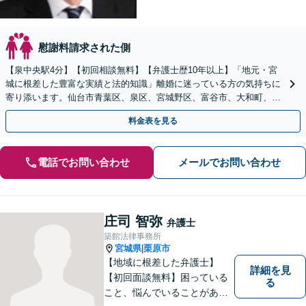
慰謝料請求された側
【泉中央駅4分】【初回相談無料】【弁護士歴10年以上】「地元・宮
城に根差した豊富な実績と法的知識」離婚に迷っている方の気持ちに
寄り添います。仙台市青葉区、泉区、宮城野区、富谷市、大和町、大
郷町、大衡村、利府町や塩竈市など【近隣駐車場あり】
料金表を見る
電話でお問い合わせ
メールでお問い合わせ
庄司 智弥
弁護士
築館法律事務所
宮城県
栗原市
|
【地域に根差した弁護士】
詳細を見
【初回面談無料】困っている
る
こと、悩んでいることがあっ