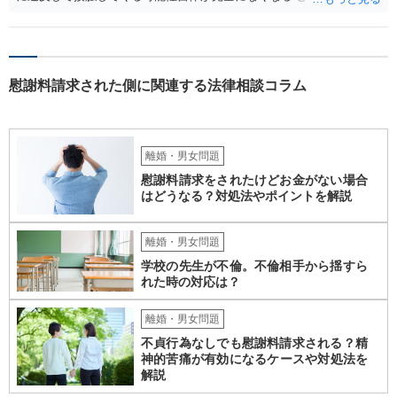
りませんので、その点ご留意ください。 また、本件ではこれ以上嫌が
らせ行為がエスカレートする前に、一度警察に相談した方がよいかと
存じます。 以上、ご参考までに。
慰謝料請求された側に関連する法律相談コラム
離婚・男女問題
慰謝料請求をされたけどお金がない場合
はどうなる？対処法やポイントを解説
離婚・男女問題
学校の先生が不倫。不倫相手から揺すら
れた時の対応は？
離婚・男女問題
不貞行為なしでも慰謝料請求される？精
神的苦痛が有効になるケースや対処法を
解説