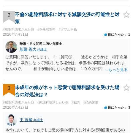
流れを見る限り、100万円は貸付金ではなく、手切れ金・和解金と評価
される可能性はあるのか ⇒LINEを含む１００万円の貸付に至るまでの
やり取り等の経緯、誓約書の内容等を踏まえて、関係を清算するため
2
不倫の慰謝料請求に対する減額交渉の可能性と対
の 金銭であったと評価される可能性はあると考えます。 ② 「今後一
策
切関与しないなら100万円振り込む」というLINEや誓約書は、裁判上
#慰謝料請求された側
#不倫慰謝料
#ダブル不倫
どの程度証拠価値があるのか ⇒前後のやり取りや誓約書の具体的内容
2026年7月31日
役にたった
1
を見ない限り、具体的な判断はできませんが、一定の証拠価値はある
と考えます。 ③ 借用書があっても、後から100万円を貸付扱いに変更
離婚・男女問題に強い弁護士
することは認められるのか。 ⇒おそらく１００万円は不当利得（受け
加藤 善大
弁護士
取る正当な権利がないのに利益を取得した）として返還請求されてい
ご質問に回答いたします。 １ 質問① 通るかどうかは、相手次第
るものかと推察しますので、 貸金返還ではないかと存じます。 ④ 私
ですが、裁判になって判決になる場合は、求償権の問題は触れられま
は現在、収入も不安定で貯金もなくリボ払い借金が既に約100万あり。
せんので、 相手が離婚しない場合は、１００万円程度となる可能
今年に再婚したが主人はお金に厳しい為、一括で220万円を支払う事は
性があると思われます。 交渉については、相手としても、裁判を
困難 仮に裁判で敗訴した場合でも、分割払いになる可能性はあります
するデメリットはありますから（経済的、時間的、精神的負担等）、
か。 ⇒判決となり敗訴してしまった場合は、強制執行により不動産等
反対にご自身が、裁判も辞さずという姿勢を示すことで、プラス
3
未成年の娘がネット恋愛で慰謝料請求を受けた場
の財産を差し押さえられ、そこから債権回収が図られることになりま
に働く可能性は有り得ます。 交渉で解決する多くの場合は、相手
合の対処法は？
すが、 和解であれば柔軟な解決が可能ですので、その場合は分割払
が弁護士に依頼しているケースで、５０万円以下で合意できる場合は
いにより支払うことも十分可能です。 ⑤ このような事情であれば、私
#慰謝料請求された側
#慰謝料請求したい側
#裁判
#婚約破棄
稀であると思います。 通常は、６０万円から８０万円程度になる
2026年7月27日
役にたった
3
は120万円のみ和解交渉を続けるべきでしょうか。 ⇒ご相談者様の認
ことが多いというのが私の印象です。 ２ 質問② ご記載の内容が
識を前提にすれば、１００万円も含めて返済する必要はないと考えら
減額を進めるうえでの交渉材料かと思います。 なお、ご自身が離
王 宣麟
れるため、 120万円のみについて交渉を続けることがベターかと存じ
弁護士
婚しないことは、交渉材料にはならないかと思いますので、ご注意く
ます。
ださい。 また、相手夫婦の婚姻関係が既に破綻していたことや、
本件において、そもそもご息女様の相手方に対する権利侵害があるの