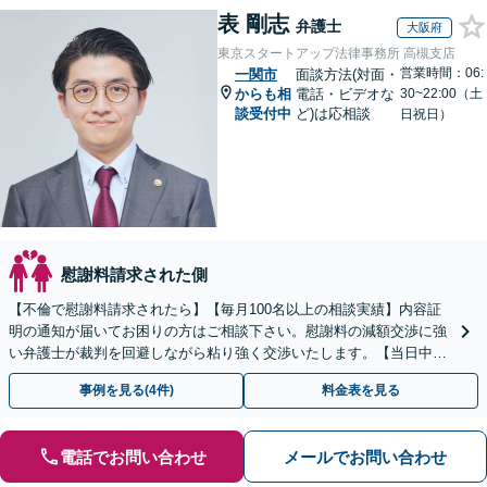
表 剛志
弁護士
大阪府
東京スタートアップ法律事務所 高槻支店
営業時間：06:
一関市
面談方法(対面・
からも相
電話・ビデオな
30~22:00（土
談受付中
ど)は応相談
日祝日）
慰謝料請求された側
【不倫で慰謝料請求されたら】【毎月100名以上の相談実績】内容証
明の通知が届いてお困りの方はご相談下さい。慰謝料の減額交渉に強
い弁護士が裁判を回避しながら粘り強く交渉いたします。【当日中の
相談可(予約制)】【全国対応】
事例を見る(4件)
料金表を見る
電話でお問い合わせ
メールでお問い合わせ