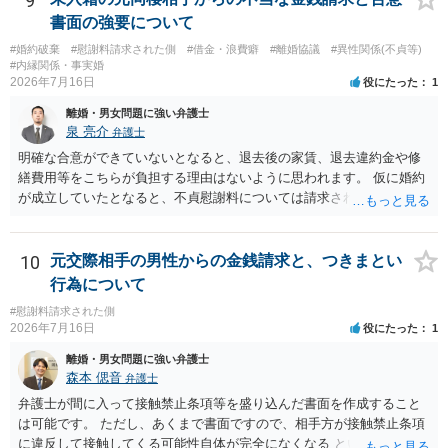
9
書面の強要について
#婚約破棄
#慰謝料請求された側
#借金・浪費癖
#離婚協議
#異性関係(不貞等)
#内縁関係・事実婚
2026年7月16日
役にたった
1
離婚・男女問題に強い弁護士
泉 亮介
弁護士
明確な合意ができていないとなると、退去後の家賃、退去違約金や修
繕費用等をこちらが負担する理由はないように思われます。 仮に婚約
が成立していたとなると、不貞慰謝料については請求される可能性が
あるため検討しておく必要があるでしょう。 弁護士を立てる予定であ
れば早めに弁護士に相談し、弁護士から回答をさせると良いでしょ
う。
10
元交際相手の男性からの金銭請求と、つきまとい
行為について
#慰謝料請求された側
2026年7月16日
役にたった
1
離婚・男女問題に強い弁護士
森本 偲音
弁護士
弁護士が間に入って接触禁止条項等を盛り込んだ書面を作成すること
は可能です。 ただし、あくまで書面ですので、相手方が接触禁止条項
に違反して接触してくる可能性自体が完全になくなる という訳ではあ