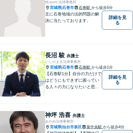
純-pure-法律事務所
宮城県
石巻市
石巻駅
から徒歩5分
|
主に石巻地域の法的問題の解
詳細を見
決に当たっております。
る
長沼 駿
弁護士
いしのまき法律事務所
宮城県
石巻市
石巻駅
から徒歩1分
|
【石巻駅1分】自分の力だけで
詳細を見
はどうにもできずに困ってい
る
る人々の力になりたいと思い
弁護士を志しました。依頼者
様に寄り添い、抱えているト
ラブルについて納得のいく解
決ができるよう、サポートい
神坪 浩喜
弁護士
たします。ぜひ一度ご相談く
あやめ法律事務所
ださい。
宮城県
仙台市泉区
泉中央駅
から徒歩4分
|