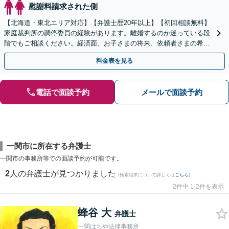
慰謝料請求された側
【北海道・東北エリア対応】【弁護士歴20年以上】【初回相談無料】
家庭裁判所の調停委員の経験があります。離婚するのか迷っている段
階でもご相談ください。経済面、お子さまの将来、依頼者さまの希望
を考慮した最善の解決策をご提案します。
料金表を見る
電話で面談予約
メールで面談予約
一関市に所在する弁護士
一関市の事務所等での面談予約が可能です。
2
人の弁護士が見つかりました
(検索結果について詳しくは
こちら
)
2件中 1-2件を表示
蜂谷 大
弁護士
一関はちや法律事務所