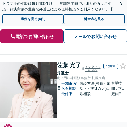
トラブルの相談は毎月100件以上、慰謝料問題でお困りの方はご相
談・解決実績の豊富な弁護士による無料相談をご利用ください。【不
倫相談は初回0円】【全国対応】
事例を見る(4件)
料金表を見る
電話でお問い合わせ
メールでお問い合わせ
佐藤 光子
北海道
インタビュ
ーを見る
弁護士
虎ノ門法律経済事務所 札幌支店
営業時
一関市
か
面談方法(対面・電
らも相談
話・ビデオなど)は
間：本日
受付中
応相談
定休日