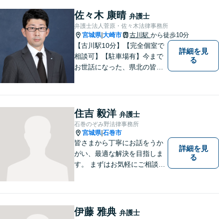
賃貸・欠陥住宅）・相続・離
婚・刑事事件のご相談にも対
佐々木 康晴
弁護士
応します。【南気仙沼駅3分】
弁護士法人菅原・佐々木法律事務所
宮城県
大崎市
古川駅
から徒歩10分
|
【古川駅10分】【完全個室で
詳細を見
相談可】【駐車場有】今まで
る
お世話になった、県北の皆さ
んに弁護士として恩返しがで
きたらと考えています。 何か
お困りのことがありました
ら、お気軽にお声がけくださ
住吉 毅洋
弁護士
い。
石巻のぞみ野法律事務所
宮城県
石巻市
|
皆さまから丁寧にお話をうか
詳細を見
がい、最適な解決を目指しま
る
す。 まずはお気軽にご相談く
ださい。
伊藤 雅典
弁護士