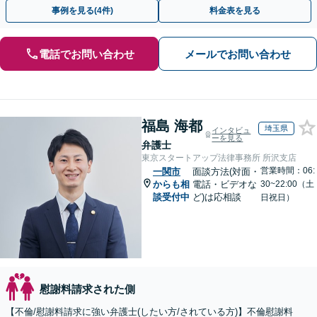
事例を見る(4件)
料金表を見る
電話でお問い合わせ
メールでお問い合わせ
福島 海都
埼玉県
インタビュ
ーを見る
弁護士
東京スタートアップ法律事務所 所沢支店
営業時間：06:
一関市
面談方法(対面・
からも相
電話・ビデオな
30~22:00（土
談受付中
ど)は応相談
日祝日）
慰謝料請求された側
【不倫/慰謝料請求に強い弁護士(したい方/されている方)】不倫慰謝料