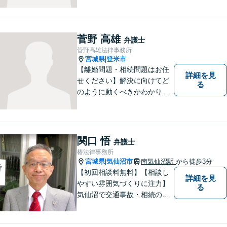
たら、「こんなことで相談し
ていいのか」と悩まず、 ひと
まず弁護士に相談してみてく
ださい。離婚問題／借金問題
菅野 高雄
弁護士
／交通事故／刑事事件など、
菅野高雄法律事務所
幅広く対応。【夜間／休日対
宮城県
登米市
|
応可能】
【離婚問題・相続問題はお任
詳細を見
せください】解決に向けてど
る
のように動くべきかわかりや
すくご説明いたします。【法
テラス利用可】【事前予約で
夜間・休日対応可】お早めの
ご相談が、納得のいく解決へ
関口 悟
弁護士
の第一歩です。
椿法律事務所
宮城県
気仙沼市
南気仙沼駅
から徒歩3分
|
【初回相談料無料】【相談し
詳細を見
やすい雰囲気づくりに注力】
る
気仙沼で交通事故・相続のこ
となら椿法律事務所におまか
せください！不動産（売買・