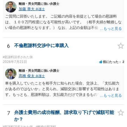
離婚・男女問題に強い弁護士
加藤 善大
弁護士
ご質問に回答いたします。 ご記載の内容を前提として場合の慰謝料
は、 １００万円程度になる可能性が高いです。 （相手夫婦が離婚しな
い場合の慰謝料となります。） なお、上記の金額は不倫をした２名が
支払う総額の相場ですので、 ご自身が全額支払った場合は相手女性に
半額程度の支払を求める、 求償ができることになります。 その求償権
を放棄する場合の慰謝料相場は、６０万円から８０万円程度になるこ
6
不倫慰謝料交渉中に車購入
とが多いです。 （相手夫婦が離婚しませんので、減額してでも求償権
を放棄してもらうメリットがあることになります。） ５年後に離婚す
#慰謝料請求された側
る可能性について、慰謝料額に影響が出る可能性はないと考えます。
2026年7月21日
役にたった
2
最後に、ご依頼になる場合の弁護士費用は、ご依頼になる弁護士によ
離婚・男女問題に強い弁護士
り異なりますので、直接ご確認いただくといいですよ。 ご質問に対す
髙橋 俊太
弁護士
る回答は以上ですが、可能であれば、ご依頼になるかは別にして、お
車を購入していたことを相手方に知られた場合、交渉上、「支払能力
近くの弁護士に直接相談されて、今後の対応についてアドバイスを求
があるのではないか」と見られ、減額交渉に影響する可能性はありま
めることをおすすめいたします。 ご参考にしていただけますと幸いで
す。もっとも、慰謝料額は、支払能力だけで決まるものではなく、不
す。
貞行為の有無、やり取りの内容、会っていた回数、夫婦関係への影
響、離婚・別居の有無、証拠関係等によって判断されます。 ご記載の
ように、LINEのやり取りと数回の食事のみで性交渉がないのであれ
7
弁護士費用の成功報酬、請求取り下げで減額可能
ば、原則として不貞慰謝料支払義務は否定されます。他方で、性交渉
か？
がない場合でも、親密なやり取りの内容や関係の態様によっては、婚
#慰謝料請求された側
#離婚の慰謝料