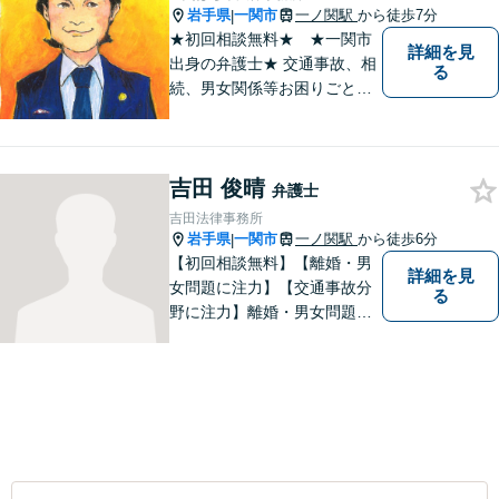
岩手県
一関市
一ノ関駅
から徒歩7分
|
★初回相談無料★ ★一関市
詳細を見
出身の弁護士★ 交通事故、相
る
続、男女関係等お困りごとが
ございましたらご連絡くださ
い。
吉田 俊晴
弁護士
吉田法律事務所
岩手県
一関市
一ノ関駅
から徒歩6分
|
【初回相談無料】【離婚・男
詳細を見
女問題に注力】【交通事故分
る
野に注力】離婚・男女問題、
交通事故、遺産相続を中心と
して、一般民事、刑事事件に
ついて幅広く取り扱いしてお
ります。何かお困りごとがご
ざいましたら、お気軽にご相
談ください。