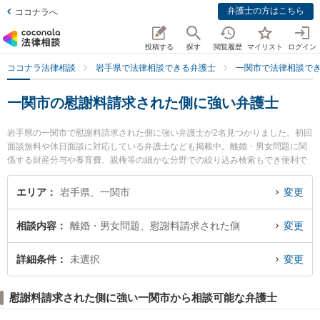
弁護士の方はこちら
ココナラへ
投稿する
探す
閲覧履歴
マイリスト
ログイン
ココナラ法律相談
岩手県で法律相談できる弁護士
一関市で法律相談で
一関市の慰謝料請求された側に強い弁護士
岩手県の一関市で慰謝料請求された側に強い弁護士が2名見つかりました。初回
面談無料や休日面談に対応している弁護士なども掲載中。離婚・男女問題に関
係する財産分与や養育費、親権等の細かな分野での絞り込み検索もでき便利で
す。特に一関はちや法律事務所の蜂谷 大弁護士や吉田法律事務所の吉田 俊晴弁
護士のプロフィール情報や弁護士費用、強みなどが注目されています。『一関
エリア
岩手県、一関市
変更
市で土日や夜間に発生した慰謝料請求された側のトラブルを今すぐに弁護士に
相談したい』『慰謝料請求された側のトラブル解決の実績豊富な近くの弁護士
相談内容
離婚・男女問題、慰謝料請求された側
変更
を検索したい』『初回相談無料で慰謝料請求された側を法律相談できる一関市
内の弁護士に相談予約したい』などでお困りの相談者さんにおすすめです。
詳細条件
未選択
変更
慰謝料請求された側に強い一関市から相談可能な弁護士