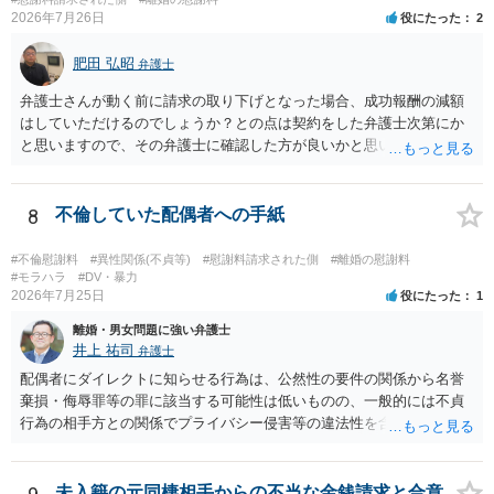
姻共同生活の平穏を害したとして、例外的に慰謝料支払義務が肯定さ
2026年7月26日
役にたった
2
れることもあります。 すでに弁護士に依頼されているのであれば、車
の購入事情も含めて説明し、支払能力の問題と、そもそもの慰謝料額
肥田 弘昭
弁護士
の相当性を分けて交渉してもらう方がよいでしょう。
弁護士さんが動く前に請求の取り下げとなった場合、成功報酬の減額
はしていただけるのでしょうか？との点は契約をした弁護士次第にか
と思いますので、その弁護士に確認した方が良いかと思います。ご参
考にしてください。
8
不倫していた配偶者への手紙
#不倫慰謝料
#異性関係(不貞等)
#慰謝料請求された側
#離婚の慰謝料
#モラハラ
#DV・暴力
2026年7月25日
役にたった
1
離婚・男女問題に強い弁護士
井上 祐司
弁護士
配偶者にダイレクトに知らせる行為は、公然性の要件の関係から名誉
棄損・侮辱罪等の罪に該当する可能性は低いものの、一般的には不貞
行為の相手方との関係でプライバシー侵害等の違法性を含む行為で
す。 そのため、そのことを知った相手方の夫婦関係への影響が大きい
ため、弁護士としては推奨しないことが一般的かと思います。
未入籍の元同棲相手からの不当な金銭請求と合意