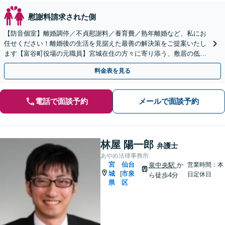
慰謝料請求された側
【防音個室】離婚調停／不貞慰謝料／養育費／熟年離婚など、私にお
任せください！離婚後の生活を見据えた最善の解決策をご提案いたし
ます【富谷町役場の元職員】宮城在住の方々に寄り添う、敷居の低い
事務所です【LINE・メール予約可】
料金表を見る
電話で面談予約
メールで面談予約
林屋 陽一郎
弁護士
あやめ法律事務所
宮
仙台
泉中央駅
か
営業時間：本
城
市泉
|
日定休日
ら徒歩4分
県
区