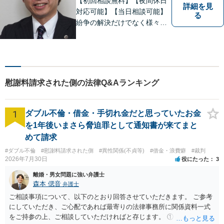
【初回相談無料】【夜間休日
詳細を見
対応可能】【当日相談可能】
る
紛争の解決だけでなく様々な
トラブルで傷ついた方の心の
痛みがわかる温かさと誠実さ
を持ち合わせた弁護士です。
是非一度ご相談ください。
慰謝料請求された側の法律Q&Aランキング
1
ダブル不倫・借金・手切れ金だと思っていたお金
を1年後いまさら脅迫罪として通知書が来てまと
めて請求
#ダブル不倫
#慰謝料請求された側
#異性関係(不貞等)
#借金・浪費癖
#裁判
2026年7月30日
役にたった
3
離婚・男女問題に強い弁護士
森本 偲音
弁護士
ご相談事項について、以下のとおり回答させていただきます。 ご参考
にしていただき、ご心配であれば最寄りの法律事務所に関係資料一式
をご持参の上、ご相談していただければと存じます。 ① このLINEの