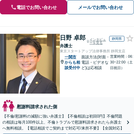
電話でお問い合わせ
メールでお問い合わせ
日野 卓郎
静岡県
インタビュ
ーを見る
弁護士
東京スタートアップ法律事務所 静岡支店
営業時間：06:
一関市
面談方法(対面・
からも相
電話・ビデオな
30~22:00（土
談受付中
ど)は応相談
日祝日）
慰謝料請求された側
【不倫/慰謝料の減額に強い弁護士】【不倫相談は初回0円】不倫問題
の相談は毎月100件以上、不倫トラブルで慰謝料請求されたら弁護士
へ無料相談。【電話相談でご契約まで対応可/来所不要】【全国対応】