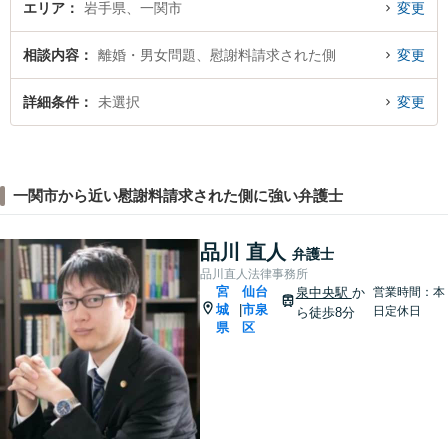
エリア
岩手県、一関市
変更
相談内容
離婚・男女問題、慰謝料請求された側
変更
詳細条件
未選択
変更
一関市から近い慰謝料請求された側に強い弁護士
品川 直人
弁護士
品川直人法律事務所
宮
仙台
泉中央駅
か
営業時間：本
城
市泉
|
日定休日
ら徒歩8分
県
区