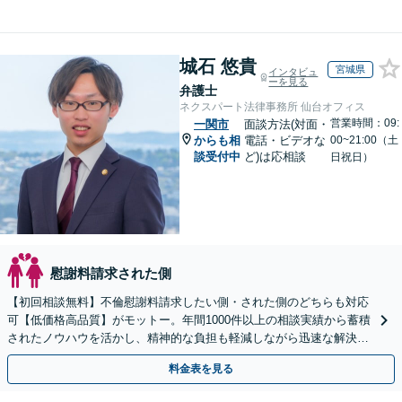
城石 悠貴
宮城県
インタビュ
ーを見る
弁護士
ネクスパート法律事務所 仙台オフィス
営業時間：09:
一関市
面談方法(対面・
からも相
電話・ビデオな
00~21:00（土
談受付中
ど)は応相談
日祝日）
慰謝料請求された側
【初回相談無料】不倫慰謝料請求したい側・された側のどちらも対応
可【低価格高品質】がモットー。年間1000件以上の相談実績から蓄積
されたノウハウを活かし、精神的な負担も軽減しながら迅速な解決を
目指します。【休日・夜間相談あり】【ビデオ面談可】
料金表を見る