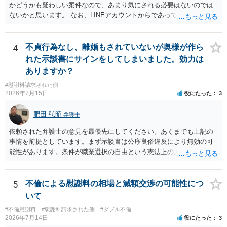
相手女性が結婚しているとは知らなかったと主張することもあります
かどうかも疑わしい案件なので、あまり気にされる必要はないのでは
が、 ケースバイケースですので、ご自身の場合にそれらの主張が
ないかと思います。 なお、LINEアカウントからであっても、そこに紐
できるかはよくお考え下さい。 ３ 質問③ 違約金を５０万円とす
づけられた電話番号の開示→携帯電話会社から氏名・住所が開示され
る旨の交渉をすることが妥当かどうかという基準はありません。
るパターンはありえるものの、本件のような精神的損害が発生したと
公序良俗に反するような金額では、その条項自体が無効になり得ます
明確にいえないような案件において開示がなされる可能性も低いので
4
不貞行為なし、離婚もされていないが奥様が作ら
が、 ２００万円でも、５０万円でも、公序良俗に反するほど高額
はないかと推察します。
れた示談書にサインをしてしまいました。効力は
とはいえないと考えますので、 結局は、妥当かどうかというより
ありますか？
も、ご自身が納得できるかどうかという基準でお考えいただくといい
と思います。 そのうえで、合意できるかは、相手も納得できるか
#慰謝料請求された側
否かにかかってはきますが。 ４ 質問④ ご記載の内容からは判断
2026年7月15日
役にたった
3
できないのですが、 清算条項を記載しないで合意することはリス
クがありますので、むしろ、原則としては、清算条項を記載するべき
肥田 弘昭
弁護士
であるとお考えいただくといいです。 ご質問に対する回答は以上で
依頼された弁護士の意見を最優先にしてください。あくまでも上記の
すが、可能であれば、ご依頼になるかは別として、お近くの弁護士に
事情を前提としています。まず示談書は公序良俗違反により無効の可
直接相談されて、 今後の対応についてアドバイス等を求めることを
能性があります。条件が職業選択の自由という憲法上の人権を侵害し
お勧めいたします。 ご参考にしていただければ幸いです。
た内容であるからです。次に、サインをさせた経緯から、強迫取消の
可能性もあるかと思います。ご参考にしてください。
5
不倫による慰謝料の相場と減額交渉の可能性につ
いて
#不倫慰謝料
#慰謝料請求された側
#ダブル不倫
2026年7月14日
役にたった
3