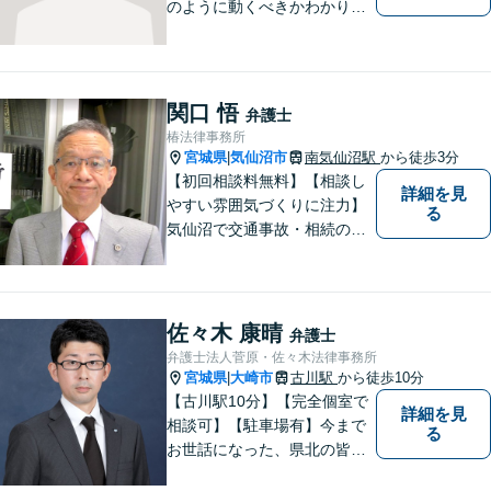
のように動くべきかわかりや
すくご説明いたします。【法
テラス利用可】【事前予約で
夜間・休日対応可】お早めの
ご相談が、納得のいく解決へ
関口 悟
弁護士
の第一歩です。
椿法律事務所
宮城県
気仙沼市
南気仙沼駅
から徒歩3分
|
【初回相談料無料】【相談し
詳細を見
やすい雰囲気づくりに注力】
る
気仙沼で交通事故・相続のこ
となら椿法律事務所におまか
せください！不動産（売買・
賃貸・欠陥住宅）・相続・離
婚・刑事事件のご相談にも対
佐々木 康晴
弁護士
応します。【南気仙沼駅3分】
弁護士法人菅原・佐々木法律事務所
宮城県
大崎市
古川駅
から徒歩10分
|
【古川駅10分】【完全個室で
詳細を見
相談可】【駐車場有】今まで
る
お世話になった、県北の皆さ
んに弁護士として恩返しがで