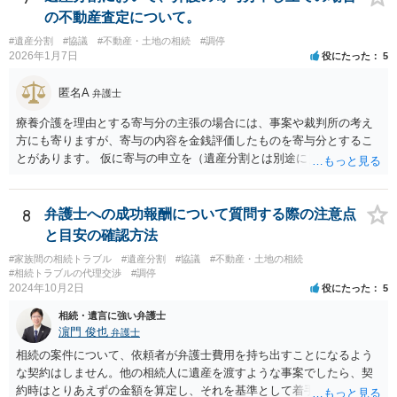
の不動産査定について。
#遺産分割
#協議
#不動産・土地の相続
#調停
2026年1月7日
役にたった
5
匿名A
弁護士
療養介護を理由とする寄与分の主張の場合には、事案や裁判所の考え
方にも寄りますが、寄与の内容を金銭評価したものを寄与分とするこ
とがあります。 仮に寄与の申立を（遺産分割とは別途に）して、その
ような考え方を撮るなら、必ずしも相続財産全体の評価（不動産の評
価）は不要ということもあります。 ただ、前提として、遺産分割はし
なければならないでしょうから、現実的にはいずれにせよ不動産評価
8
弁護士への成功報酬について質問する際の注意点
は必要でしょう。
と目安の確認方法
#家族間の相続トラブル
#遺産分割
#協議
#不動産・土地の相続
#相続トラブルの代理交渉
#調停
2024年10月2日
役にたった
5
相続・遺言に強い弁護士
濵門 俊也
弁護士
相続の案件について、依頼者が弁護士費用を持ち出すことになるよう
な契約はしません。他の相続人に遺産を渡すような事案でしたら、契
約時はとりあえずの金額を算定し、それを基準として着手金を設定