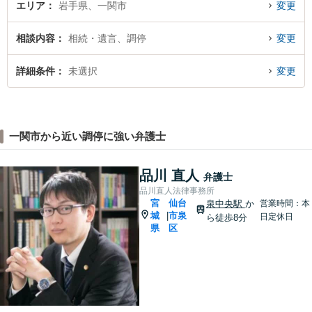
エリア
岩手県、一関市
変更
相談内容
相続・遺言、調停
変更
詳細条件
未選択
変更
一関市から近い調停に強い弁護士
品川 直人
弁護士
品川直人法律事務所
宮
仙台
泉中央駅
か
営業時間：本
城
市泉
|
日定休日
ら徒歩8分
県
区