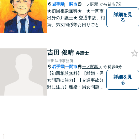
岩手県
一関市
一ノ関駅
から徒歩7分
|
★初回相談無料★ ★一関市
詳細を見
出身の弁護士★ 交通事故、相
る
続、男女関係等お困りごとが
ございましたらご連絡くださ
い。
吉田 俊晴
弁護士
吉田法律事務所
岩手県
一関市
一ノ関駅
から徒歩6分
|
【初回相談無料】【離婚・男
詳細を見
女問題に注力】【交通事故分
る
野に注力】離婚・男女問題、
交通事故、遺産相続を中心と
して、一般民事、刑事事件に
ついて幅広く取り扱いしてお
ります。何かお困りごとがご
ざいましたら、お気軽にご相
談ください。