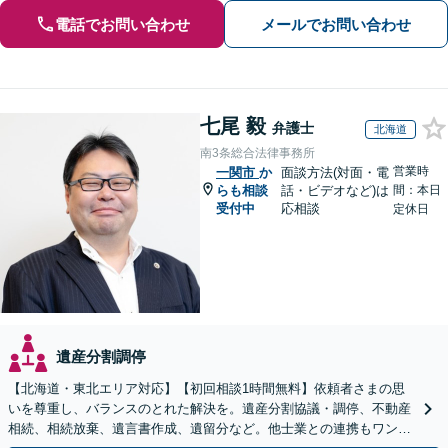
電話でお問い合わせ
メールでお問い合わせ
七尾 毅
弁護士
北海道
南3条総合法律事務所
営業時
一関市
か
面談方法(対面・電
らも相談
話・ビデオなど)は
間：本日
受付中
応相談
定休日
遺産分割調停
【北海道・東北エリア対応】【初回相談1時間無料】依頼者さまの思
いを尊重し、バランスのとれた解決を。遺産分割協議・調停、不動産
相続、相続放棄、遺言書作成、遺留分など。他士業との連携もワンス