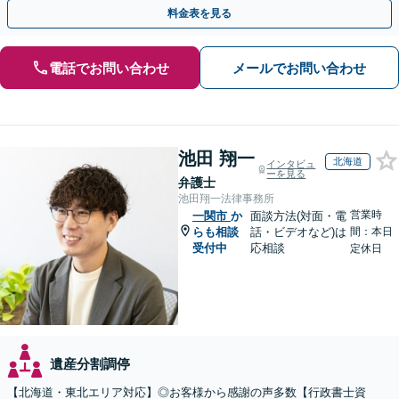
トップで対応します【休日・夜間面談OK】
料金表を見る
電話でお問い合わせ
メールでお問い合わせ
池田 翔一
北海道
インタビュ
ーを見る
弁護士
池田翔一法律事務所
営業時
一関市
か
面談方法(対面・電
らも相談
話・ビデオなど)は
間：本日
受付中
応相談
定休日
遺産分割調停
【北海道・東北エリア対応】◎お客様から感謝の声多数【行政書士資