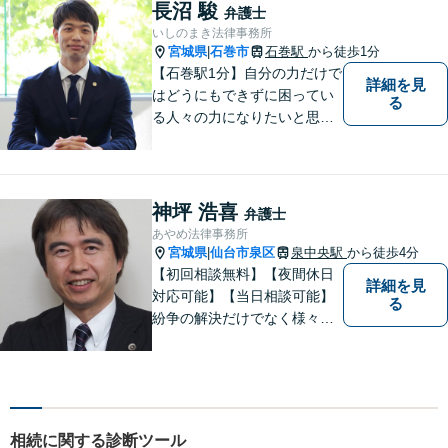
長沼 駿
弁護士
いしのまき法律事務所
宮城県
石巻市
石巻駅
から徒歩1分
|
【石巻駅1分】自分の力だけで
詳細を見
はどうにもできずに困ってい
る
る人々の力になりたいと思い
弁護士を志しました。依頼者
様に寄り添い、抱えているト
ラブルについて納得のいく解
決ができるよう、サポートい
神坪 浩喜
弁護士
たします。ぜひ一度ご相談く
あやめ法律事務所
ださい。
宮城県
仙台市泉区
泉中央駅
から徒歩4分
|
【初回相談無料】【夜間休日
詳細を見
対応可能】【当日相談可能】
る
紛争の解決だけでなく様々な
トラブルで傷ついた方の心の
痛みがわかる温かさと誠実さ
を持ち合わせた弁護士です。
是非一度ご相談ください。
相続に関する診断ツール