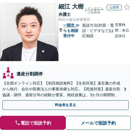
細江 大樹
山形県
インタビュ
ーを見る
弁護士
樹氷の森法律事務所
営業時
一関市
か
面談方法(対面・電
らも相談
話・ビデオなど)は
間：本日
受付中
応相談
定休日
遺産分割調停
【全国オンライン対応】【初回相談無料】【生前対策】遺言書の作成
から執行、会社や医療法人の事業承継も対応。【死後対策】遺産分割
協議・調停、遺留分等の経験が豊富。相続放棄は、3か月の期間制限
があるため、お早めにご相談ください。【無料駐車場あり】
料金表を見る
電話で面談予約
メールで面談予約