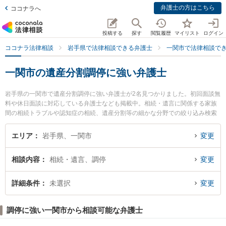
弁護士の方はこちら
ココナラへ
投稿する
探す
閲覧履歴
マイリスト
ログイン
ココナラ法律相談
岩手県で法律相談できる弁護士
一関市で法律相談で
一関市の遺産分割調停に強い弁護士
岩手県の一関市で遺産分割調停に強い弁護士が2名見つかりました。初回面談無
料や休日面談に対応している弁護士なども掲載中。相続・遺言に関係する家族
間の相続トラブルや認知症の相続、遺産分割等の細かな分野での絞り込み検索
もでき便利です。特に一関はちや法律事務所の蜂谷 大弁護士や吉田法律事務所
の吉田 俊晴弁護士のプロフィール情報や弁護士費用、強みなどが注目されてい
エリア
岩手県、一関市
変更
ます。『一関市で土日や夜間に発生した遺産分割調停のトラブルを今すぐに弁
護士に相談したい』『遺産分割調停のトラブル解決の実績豊富な近くの弁護士
相談内容
相続・遺言、調停
変更
を検索したい』『初回相談無料で遺産分割調停を法律相談できる一関市内の弁
護士に相談予約したい』などでお困りの相談者さんにおすすめです。
詳細条件
未選択
変更
調停に強い一関市から相談可能な弁護士