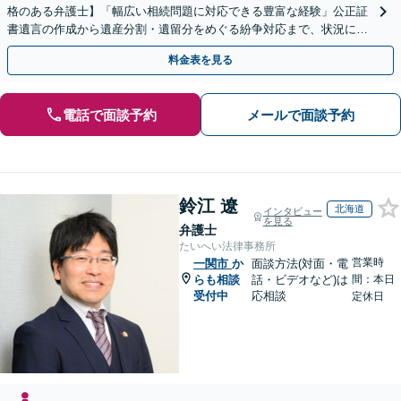
格のある弁護士】「幅広い相続問題に対応できる豊富な経験」公正証
書遺言の作成から遺産分割・遺留分をめぐる紛争対応まで、状況に応
じた最適な方法をご提案します【夜間相談可】
料金表を見る
電話で面談予約
メールで面談予約
鈴江 遼
北海道
インタビュー
を見る
弁護士
たいへい法律事務所
営業時
一関市
か
面談方法(対面・電
らも相談
話・ビデオなど)は
間：本日
受付中
応相談
定休日