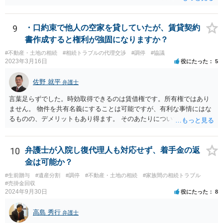
し、事件終了時に報酬金や追加着手金として考慮するといった契約も
あり得ます。 今後の見通しを言わないで契約はできないです。依頼者
が納得できる説明を受けるべきです。
9
・口約束で他人の空家を貸していたが、賃貸契約
書作成すると権利が強固になりますか？
#不動産・土地の相続
#相続トラブルの代理交渉
#調停
#協議
2023年3月16日
役にたった
5
佐野 就平
弁護士
言葉足らずでした。時効取得できるのは賃借権です。所有権ではあり
ません。 物件を共有名義にすることは可能ですが、有利な事情にはな
るものの、デメリットもあり得ます。 そのあたりについては、お近く
の弁護士にご相談ください。
10
弁護士が入院し復代理人も対応せず、着手金の返
金は可能か？
#生前贈与
#遺産分割
#調停
#不動産・土地の相続
#家族間の相続トラブル
#売掛金回収
2024年9月30日
役にたった
8
高島 秀行
弁護士