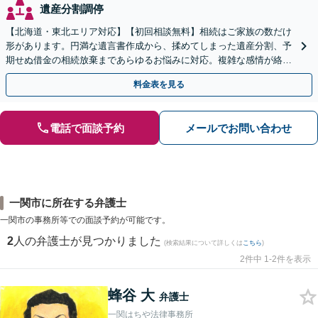
遺産分割調停
【北海道・東北エリア対応】【初回相談無料】相続はご家族の数だけ
形があります。円満な遺言書作成から、揉めてしまった遺産分割、予
期せぬ借金の相続放棄まであらゆるお悩みに対応。複雑な感情が絡む
相続トラブルもまずはご相談ください。WEB面談可。
料金表を見る
電話で面談予約
メールでお問い合わせ
一関市に所在する弁護士
一関市の事務所等での面談予約が可能です。
2
人の弁護士が見つかりました
(検索結果について詳しくは
こちら
)
2件中 1-2件を表示
蜂谷 大
弁護士
一関はちや法律事務所