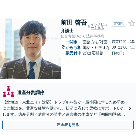
前田 啓吾
宮城県
インタビュ
ーを見る
弁護士
仙台青葉ゆかり法律事務所
営業時間：10:
一関市
面談方法(対面・
からも相
電話・ビデオな
00~21:00（土
談受付中
ど)は応相談
日祝日）
遺産分割調停
【北海道・東北エリア対応】トラブルを防ぐ・最小限にするため早め
にご相談を。豊富な経験を活かし、状況に応じて柔軟にサポートいた
します。遺産分割／遺留分の請求／遺言書の作成など【初回相談60分
無料】【オンライン相談可能】
料金表を見る