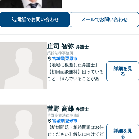
活動／仙台市青葉区、泉区、富谷市、
大和町、利府町など」
電話でお問い合わせ
メールでお問い合わせ
庄司 智弥
弁護士
築館法律事務所
宮城県
栗原市
|
【地域に根差した弁護士】
詳細を見
【初回面談無料】困っている
る
こと、悩んでいることがあっ
たら、「こんなことで相談し
ていいのか」と悩まず、 ひと
まず弁護士に相談してみてく
ださい。離婚問題／借金問題
菅野 高雄
弁護士
／交通事故／刑事事件など、
菅野高雄法律事務所
幅広く対応。【夜間／休日対
宮城県
登米市
|
応可能】
【離婚問題・相続問題はお任
詳細を見
せください】解決に向けてど
る