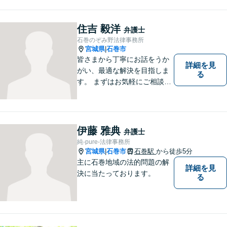
きたらと考えています。 何か
お困りのことがありました
ら、お気軽にお声がけくださ
住吉 毅洋
弁護士
い。
石巻のぞみ野法律事務所
宮城県
石巻市
|
皆さまから丁寧にお話をうか
詳細を見
がい、最適な解決を目指しま
る
す。 まずはお気軽にご相談く
ださい。
伊藤 雅典
弁護士
純-pure-法律事務所
宮城県
石巻市
石巻駅
から徒歩5分
|
主に石巻地域の法的問題の解
詳細を見
決に当たっております。
る