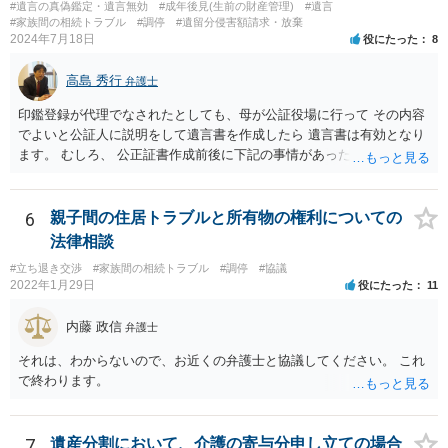
#遺言の真偽鑑定・遺言無効
#成年後見(生前の財産管理)
#遺言
#家族間の相続トラブル
#調停
#遺留分侵害額請求・放棄
2024年7月18日
役にたった
8
高島 秀行
弁護士
印鑑登録が代理でなされたとしても、母が公証役場に行って その内容
でよいと公証人に説明をして遺言書を作成したら 遺言書は有効となり
ます。 むしろ、 公正証書作成前後に下記の事情があったことが証明で
きれば判断能力がなく 無効だったと主張することが可能です。 翌年1
月に携帯が新しくなった母からの第一声は「ここにいたら殺される」
「面会に来てくれ」で、長男に聞くと「面会は出来ない。俺は携帯電
6
親子間の住居トラブルと所有物の権利についての
話の使い方を教える為に会っている」「母の話は聞かなくて良い」と
法律相談
電話が切れました。その後の電話でも「食事に毒が入っている」「体
#立ち退き交渉
#家族間の相続トラブル
#調停
#協議
にチップが埋められている」等、おかしかったです。 当時の診療記
2022年1月29日
役にたった
11
録、介護認定の資料、介護記録を取得して 弁護士に面談で相談された
方がよいと思います。
内藤 政信
弁護士
それは、わからないので、お近くの弁護士と協議してください。 これ
で終わります。
7
遺産分割において、介護の寄与分申し立ての場合