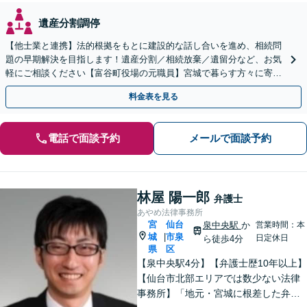
遺産分割調停
【他士業と連携】法的根拠をもとに建設的な話し合いを進め、相続問
題の早期解決を目指します！遺産分割／相続放棄／遺留分など、お気
軽にご相談ください【富谷町役場の元職員】宮城で暮らす方々に寄り
添う、敷居の低い事務所です【無料駐車場あり】
料金表を見る
電話で面談予約
メールで面談予約
林屋 陽一郎
弁護士
あやめ法律事務所
宮
仙台
泉中央駅
か
営業時間：本
城
市泉
|
日定休日
ら徒歩4分
県
区
【泉中央駅4分】【弁護士歴10年以上】
【仙台市北部エリアでは数少ない法律
事務所】「地元・宮城に根差した弁護