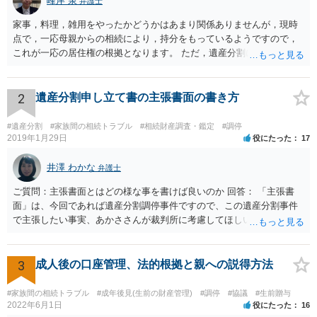
峰岸 泉
弁護士
家事，料理，雑用をやったかどうかはあまり関係ありませんが，現時
点で，一応母親からの相続により，持分をもっているようですので，
これが一応の居住権の根拠となります。 ただ，遺産分割により，母の
持分を父親が取得した場合，住み続けるのは難しいかも知れません。
2
遺産分割申し立て書の主張書面の書き方
#遺産分割
#家族間の相続トラブル
#相続財産調査・鑑定
#調停
2019年1月29日
役にたった
17
井澤 わかな
弁護士
ご質問：主張書面とはどの様な事を書けば良いのか 回答： 「主張書
面」は、今回であれば遺産分割調停事件ですので、この遺産分割事件
で主張したい事実、あかささんが裁判所に考慮してほしいと思う、亡
くなった方・あかささん・お姉さん間の事情などを記入することにな
ります。 もし、主張したい事実や考慮してほしい事情に関連して
資料を持っているようであれば、主張書面とは別で提出できます。も
3
成人後の口座管理、法的根拠と親への説得方法
し、お姉さんに見られたくないような資料がある場合、「非開示の希
望に関する申出書」と共に提出することも考えられます。 ご質問：書
#家族間の相続トラブル
#成年後見(生前の財産管理)
#調停
#協議
#生前贈与
いた方が良い事と書かない方が良い事 回答： お姉さんが申立書の「申
2022年6月1日
役にたった
16