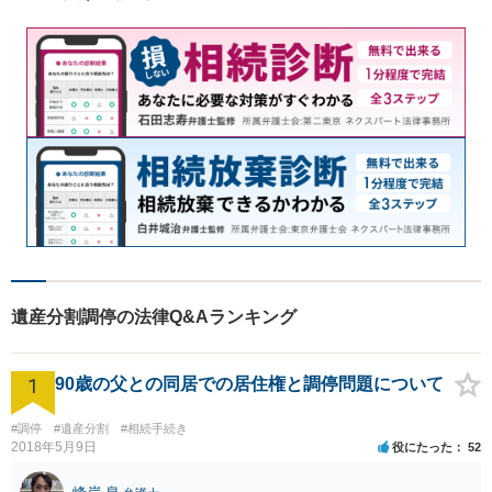
遺産分割調停の法律Q&Aランキング
1
90歳の父との同居での居住権と調停問題について
#調停
#遺産分割
#相続手続き
2018年5月9日
役にたった
52