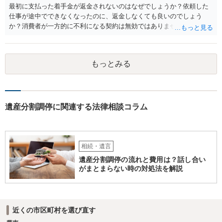
最初に支払った着手金が返金されないのはなぜでしょうか？依頼した
仕事が途中でできなくなったのに、返金しなくても良いのでしょう
か？消費者が一方的に不利になる契約は無効ではありませんか？
着手金は、前の弁護士が倒れるまでにやった仕事に応じて清算する義
務があると思います。 倒れた弁護士が所属する弁護士会に相談さ
れた方がよいと思います。 倒れた弁護士は脳梗塞で倒れたようで
もっとみる
すが、 判断能力があり、復代理を倒れた弁護士の判断で復代理を
選任したのか 即ち、復代理人の選任は有効なのかという問題もあ
ると思います。
遺産分割調停に関連する法律相談コラム
相続・遺言
遺産分割調停の流れと費用は？話し合い
がまとまらない時の対処法を解説
近くの市区町村を選び直す