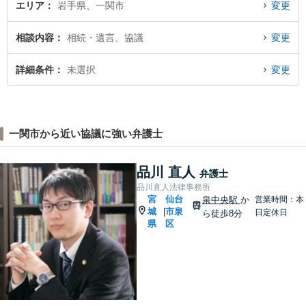
エリア
岩手県、一関市
変更
相談内容
相続・遺言、協議
変更
詳細条件
未選択
変更
一関市から近い協議に強い弁護士
品川 直人
弁護士
品川直人法律事務所
宮
仙台
泉中央駅
か
営業時間：本
城
市泉
|
日定休日
ら徒歩8分
県
区