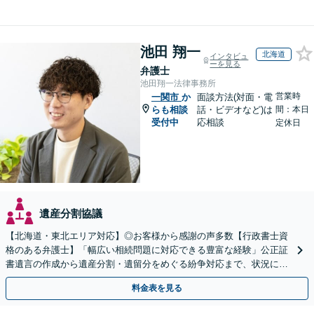
池田 翔一
北海道
インタビュ
ーを見る
弁護士
池田翔一法律事務所
営業時
一関市
か
面談方法(対面・電
らも相談
話・ビデオなど)は
間：本日
受付中
応相談
定休日
遺産分割協議
【北海道・東北エリア対応】◎お客様から感謝の声多数【行政書士資
格のある弁護士】「幅広い相続問題に対応できる豊富な経験」公正証
書遺言の作成から遺産分割・遺留分をめぐる紛争対応まで、状況に応
じた最適な方法をご提案します【夜間相談可】
料金表を見る