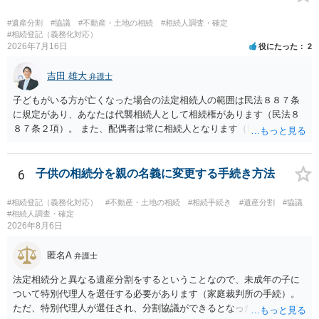
することはできますか。 →分割を拒否するということは、遺産はいら
ないということでしょうか。遺言で、受取を指定されててもいらない
#遺産分割
#協議
#不動産・土地の相続
#相続人調査・確定
と拒否することはできます。理由を説明する必要はありません。
#相続登記（義務化対応）
2026年7月16日
役にたった
2
吉田 雄大
弁護士
子どもがいる方が亡くなった場合の法定相続人の範囲は民法８８７条
に規定があり、あなたは代襲相続人として相続権があります（民法８
８７条２項）。 また、配偶者は常に相続人となります（民法８９０
条）。 「祖父の子供３人」の方の配偶者がご健在であれば、その方に
も相続権があります。つまり、孫５人に加えて「おじ又はおば」にも
相続権がある可能性があります。
6
子供の相続分を親の名義に変更する手続き方法
#相続登記（義務化対応）
#不動産・土地の相続
#相続手続き
#遺産分割
#協議
#相続人調査・確定
2026年8月6日
匿名A
弁護士
法定相続分と異なる遺産分割をするということなので、未成年の子に
ついて特別代理人を選任する必要があります（家庭裁判所の手続）。
ただ、特別代理人が選任され、分割協議ができるとなったとしても、