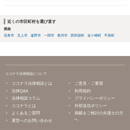
不動産の名義の全部を自分にできるかどうかは別問題です。未成年者
の権利も守られなければならないからです。 相続財産全体で、未成年
者の権利が守られているかどうかを判断しなければなりません。 単
に、未成年者を今後養育するのは、自分だからという理由では、法定
近くの市区町村を選び直す
相続分以上に多くの遺産を取得することができるというわけではあり
県南
ません。
花巻市
北上市
遠野市
一関市
奥州市
西和賀町
金ケ崎町
平泉町
ココナラ法律相談について
ココナラ法律相談とは
ご意見・ご要望
法律Q&A
利用規約
法律相談コラム
プライバシーポリシー
ココナラとは
外部送信ポリシー
よくあるご質問
掲載をご検討の弁護士の方
へ
運営へのお問い合わせ