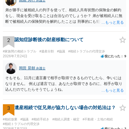
高島 秀行
弁護士
弟が勝手に被相続人の判子を使って、相続人共有状態の保険金の解約
をし、現金を受け取ることは合法なのでしょうか？ 弟が被相続人に無
断で被相続人の保険契約を解約したことは 刑事的にも犯罪となる可能
性があり、民事的には無効だと思います。 保険会社で解約の際に提出
された書類のコピーを取得して、弁護士に面談で詳しい事情を話して
相談 されたら良いと思います。
2
認知症診断後の財産移動について
#家族間の相続トラブル
#遺産分割
#協議
#相続トラブルの代理交渉
2026年7月24日
役にたった
9
岡田 晃朝
弁護士
そもそも、11月に遺言書で相手が取得できるものでしたら、争いには
なりません。 例えば遺言では、あなたが取得できるのに、相手が取り
込んだのでしたらそうでしょうね。
3
遺産相続で従兄弟が協力しない場合の対処法は？
#相続放棄
#協議
#相続手続き
#相続人調査・確定
#不動産・土地の相続
#相続トラブルの代理交渉
2026年7月22日
役にたった
2