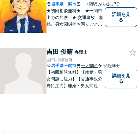
岩手県
一関市
一ノ関駅
から徒歩7分
|
★初回相談無料★ ★一関市
詳細を見
出身の弁護士★ 交通事故、相
る
続、男女関係等お困りごとが
ございましたらご連絡くださ
い。
吉田 俊晴
弁護士
吉田法律事務所
岩手県
一関市
一ノ関駅
から徒歩6分
|
【初回相談無料】【離婚・男
詳細を見
女問題に注力】【交通事故分
る
野に注力】離婚・男女問題、
交通事故、遺産相続を中心と
して、一般民事、刑事事件に
ついて幅広く取り扱いしてお
ります。何かお困りごとがご
ざいましたら、お気軽にご相
談ください。