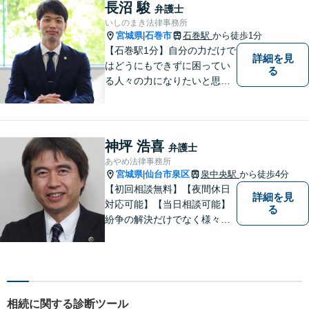
長沼 駿
弁護士
いしのまき法律事務所
宮城県
石巻市
石巻駅
から徒歩1分
|
【石巻駅1分】自分の力だけで
詳細を見
はどうにもできずに困ってい
る
る人々の力になりたいと思い
弁護士を志しました。依頼者
様に寄り添い、抱えているト
ラブルについて納得のいく解
決ができるよう、サポートい
神坪 浩喜
弁護士
たします。ぜひ一度ご相談く
あやめ法律事務所
ださい。
宮城県
仙台市泉区
泉中央駅
から徒歩4分
|
【初回相談無料】【夜間休日
詳細を見
対応可能】【当日相談可能】
る
紛争の解決だけでなく様々な
トラブルで傷ついた方の心の
痛みがわかる温かさと誠実さ
を持ち合わせた弁護士です。
是非一度ご相談ください。
相続に関する診断ツール