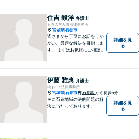
きたらと考えています。 何か
お困りのことがありました
ら、お気軽にお声がけくださ
住吉 毅洋
弁護士
い。
石巻のぞみ野法律事務所
宮城県
石巻市
|
皆さまから丁寧にお話をうか
詳細を見
がい、最適な解決を目指しま
る
す。 まずはお気軽にご相談く
ださい。
伊藤 雅典
弁護士
純-pure-法律事務所
宮城県
石巻市
石巻駅
から徒歩5分
|
主に石巻地域の法的問題の解
詳細を見
決に当たっております。
る