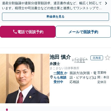
遺産分割協議や遺留分侵害額請求、遺言書作成など、幅広く対応して
います。税理士や司法書士などの他士業と連携してワンストップでの
解決が可能です。ぜひご相談ください。
料金表を見る
電話で面談予約
メールで面談予約
池田 慎介
北海道
インタビュ
ーを見る
弁護士
まこまない法律事務所
営業時
一関市
か
面談方法(対面・電
らも相談
話・ビデオなど)は
間：本日
受付中
応相談
定休日