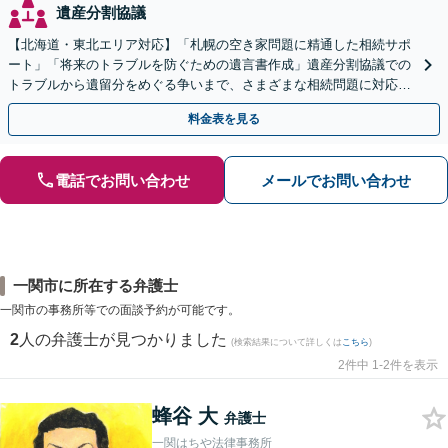
遺産分割協議
【北海道・東北エリア対応】「札幌の空き家問題に精通した相続サポ
ート」「将来のトラブルを防ぐための遺言書作成」遺産分割協議での
トラブルから遺留分をめぐる争いまで、さまざまな相続問題に対応し
ています「アクセス良好・WEB面談対応で安心の相談」
料金表を見る
電話でお問い合わせ
メールでお問い合わせ
一関市に所在する弁護士
一関市の事務所等での面談予約が可能です。
2
人の弁護士が見つかりました
(検索結果について詳しくは
こちら
)
2件中 1-2件を表示
蜂谷 大
弁護士
一関はちや法律事務所