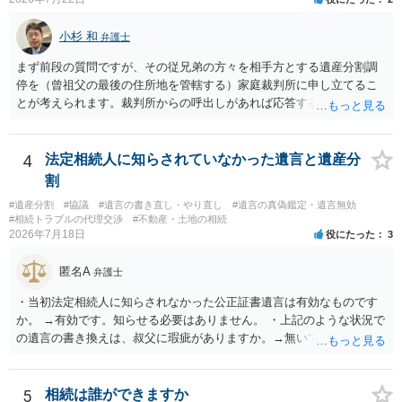
小杉 和
弁護士
まず前段の質問ですが、その従兄弟の方々を相手方とする遺産分割調
停を（曾祖父の最後の住所地を管轄する）家庭裁判所に申し立てるこ
とが考えられます。裁判所からの呼出しがあれば応答する可能性がま
だあるのではないでしょうか。 後段の質問については、相続放棄は可
能と思われます。時間が思った以上にないので必要書類をてきぱきと
揃える必要があります。その点是非御注意ください。
4
法定相続人に知らされていなかった遺言と遺産分
割
#遺産分割
#協議
#遺言の書き直し・やり直し
#遺言の真偽鑑定・遺言無効
#相続トラブルの代理交渉
#不動産・土地の相続
2026年7月18日
役にたった
3
匿名A
弁護士
・当初法定相続人に知らされなかった公正証書遺言は有効なものです
か。 →有効です。知らせる必要はありません。 ・上記のような状況で
の遺言の書き換えは、叔父に瑕疵がありますか。→無いです。 ・分割
する場合の比率は、現状で、客観的に見てどの程度が妥当と考えられ
ますか。 →本人が自由に決められますので、どこが妥当とは言えない
です。客観的な基準もありません。 ・できれば穏やかに、分割を拒否
5
相続は誰ができますか