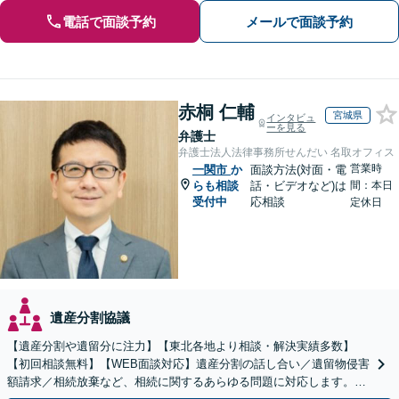
電話で面談予約
メールで面談予約
赤桐 仁輔
宮城県
インタビュ
ーを見る
弁護士
弁護士法人法律事務所せんだい 名取オフィス
営業時
一関市
か
面談方法(対面・電
らも相談
話・ビデオなど)は
間：本日
受付中
応相談
定休日
遺産分割協議
【遺産分割や遺留分に注力】【東北各地より相談・解決実績多数】
【初回相談無料】【WEB面談対応】遺産分割の話し合い／遺留物侵害
額請求／相続放棄など、相続に関するあらゆる問題に対応します。ご