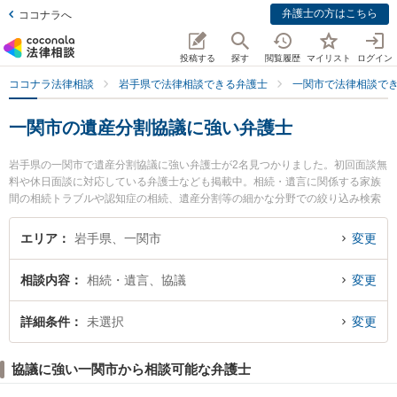
弁護士の方はこちら
ココナラへ
投稿する
探す
閲覧履歴
マイリスト
ログイン
ココナラ法律相談
岩手県で法律相談できる弁護士
一関市で法律相談で
一関市の遺産分割協議に強い弁護士
岩手県の一関市で遺産分割協議に強い弁護士が2名見つかりました。初回面談無
料や休日面談に対応している弁護士なども掲載中。相続・遺言に関係する家族
間の相続トラブルや認知症の相続、遺産分割等の細かな分野での絞り込み検索
もでき便利です。特に一関はちや法律事務所の蜂谷 大弁護士や吉田法律事務所
の吉田 俊晴弁護士のプロフィール情報や弁護士費用、強みなどが注目されてい
エリア
岩手県、一関市
変更
ます。『一関市で土日や夜間に発生した遺産分割協議のトラブルを今すぐに弁
護士に相談したい』『遺産分割協議のトラブル解決の実績豊富な近くの弁護士
相談内容
相続・遺言、協議
変更
を検索したい』『初回相談無料で遺産分割協議を法律相談できる一関市内の弁
護士に相談予約したい』などでお困りの相談者さんにおすすめです。
詳細条件
未選択
変更
協議に強い一関市から相談可能な弁護士