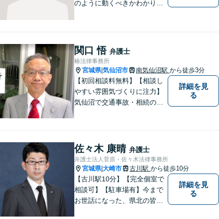
のように動くべきかわかりや
すくご説明いたします。【法
テラス利用可】【事前予約で
夜間・休日対応可】お早めの
ご相談が、納得のいく解決へ
関口 悟
弁護士
の第一歩です。
椿法律事務所
宮城県
気仙沼市
南気仙沼駅
から徒歩3分
|
【初回相談料無料】【相談し
詳細を見
やすい雰囲気づくりに注力】
る
気仙沼で交通事故・相続のこ
となら椿法律事務所におまか
せください！不動産（売買・
賃貸・欠陥住宅）・相続・離
婚・刑事事件のご相談にも対
佐々木 康晴
弁護士
応します。【南気仙沼駅3分】
弁護士法人菅原・佐々木法律事務所
宮城県
大崎市
古川駅
から徒歩10分
|
【古川駅10分】【完全個室で
詳細を見
相談可】【駐車場有】今まで
る
お世話になった、県北の皆さ
んに弁護士として恩返しがで