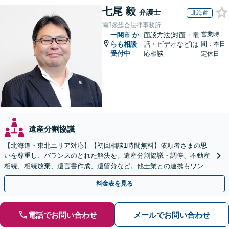
七尾 毅
弁護士
北海道
南3条総合法律事務所
営業時
一関市
か
面談方法(対面・電
らも相談
話・ビデオなど)は
間：本日
受付中
応相談
定休日
遺産分割協議
【北海道・東北エリア対応】【初回相談1時間無料】依頼者さまの思
いを尊重し、バランスのとれた解決を。遺産分割協議・調停、不動産
相続、相続放棄、遺言書作成、遺留分など。他士業との連携もワンス
トップで対応します【休日・夜間面談OK】
料金表を見る
電話でお問い合わせ
メールでお問い合わせ