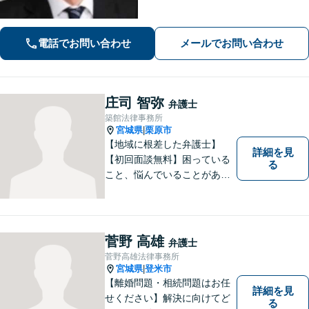
活動／仙台市青葉区、泉区、富谷市、
大和町、利府町など」
電話でお問い合わせ
メールでお問い合わせ
庄司 智弥
弁護士
築館法律事務所
宮城県
栗原市
|
【地域に根差した弁護士】
詳細を見
【初回面談無料】困っている
る
こと、悩んでいることがあっ
たら、「こんなことで相談し
ていいのか」と悩まず、 ひと
まず弁護士に相談してみてく
ださい。離婚問題／借金問題
菅野 高雄
弁護士
／交通事故／刑事事件など、
菅野高雄法律事務所
幅広く対応。【夜間／休日対
宮城県
登米市
|
応可能】
【離婚問題・相続問題はお任
詳細を見
せください】解決に向けてど
る