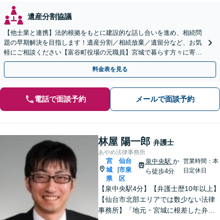
遺産分割協議
【他士業と連携】法的根拠をもとに建設的な話し合いを進め、相続問
題の早期解決を目指します！遺産分割／相続放棄／遺留分など、お気
軽にご相談ください【富谷町役場の元職員】宮城で暮らす方々に寄り
添う、敷居の低い事務所です【無料駐車場あり】
料金表を見る
電話で面談予約
メールで面談予約
林屋 陽一郎
弁護士
あやめ法律事務所
宮
仙台
泉中央駅
か
営業時間：本
城
市泉
|
日定休日
ら徒歩4分
県
区
【泉中央駅4分】【弁護士歴10年以上】
【仙台市北部エリアでは数少ない法律
事務所】「地元・宮城に根差した弁護