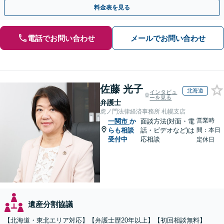
事情やご意向を丁寧にお聞きし、有利な解決を目指します
料金表を見る
電話でお問い合わせ
メールでお問い合わせ
佐藤 光子
北海道
インタビュ
ーを見る
弁護士
虎ノ門法律経済事務所 札幌支店
営業時
一関市
か
面談方法(対面・電
らも相談
話・ビデオなど)は
間：本日
受付中
応相談
定休日
遺産分割協議
【北海道・東北エリア対応】【弁護士歴20年以上】【初回相談無料】