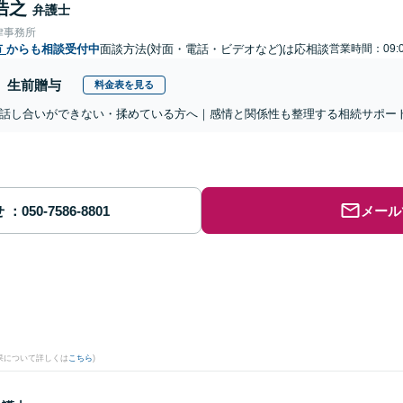
浩之
弁護士
律事務所
市
からも相談受付中
面談方法(対面・電話・ビデオなど)は応相談
営業時間：09:0
生前贈与
料金表を見る
話し合いができない・揉めている方へ｜感情と関係性も整理する相続サポー
せ
メール
果について詳しくは
こちら
)