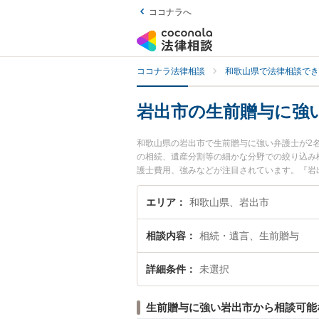
ココナラへ
ココナラ法律相談
和歌山県で法律相談でき
岩出市の生前贈与に強
和歌山県の岩出市で生前贈与に強い弁護士が2
の相続、遺産分割等の細かな分野での絞り込み
護士費用、強みなどが注目されています。『岩
護士を検索したい』『初回相談無料で生前贈与
エリア
和歌山県、岩出市
相談内容
相続・遺言、生前贈与
詳細条件
未選択
生前贈与に強い岩出市から相談可能