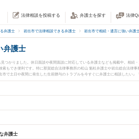
法律相談を投稿する
弁護士を探す
法律Q
る弁護士
岩出市で法律相談できる弁護士
岩出市で相続・遺言に強い弁護
い弁護士
名見つかりました。休日面談や夜間面談に対応している弁護士なども掲載中。相続
検索もでき便利です。特に那賀総合法律事務所の松山 魁杜弁護士や岩出総合法律事
出市で土日や夜間に発生した生前贈与のトラブルを今すぐに弁護士に相談したい』
を法律相談できる岩出市内の弁護士に相談予約したい』などでお困りの相談者さん
な弁護士