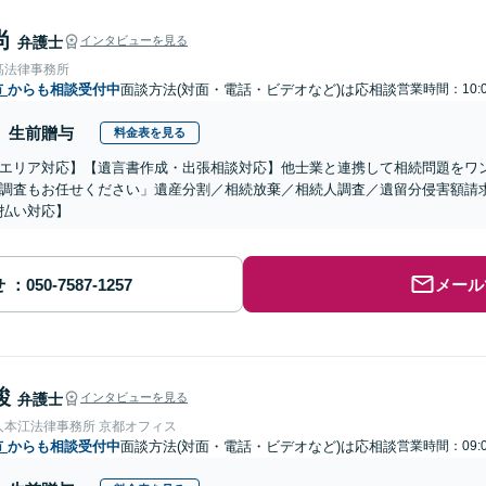
尚
弁護士
インタビューを見る
髙法律事務所
市
からも相談受付中
面談方法(対面・電話・ビデオなど)は応相談
営業時間：10:0
生前贈与
料金表を見る
エリア対応】【遺言書作成・出張相談対応】他士業と連携して相続問題をワ
調査もお任せください」遺産分割／相続放棄／相続人調査／遺留分侵害額請
払い対応】
せ
メール
駿
弁護士
インタビューを見る
人本江法律事務所 京都オフィス
市
からも相談受付中
面談方法(対面・電話・ビデオなど)は応相談
営業時間：09:0