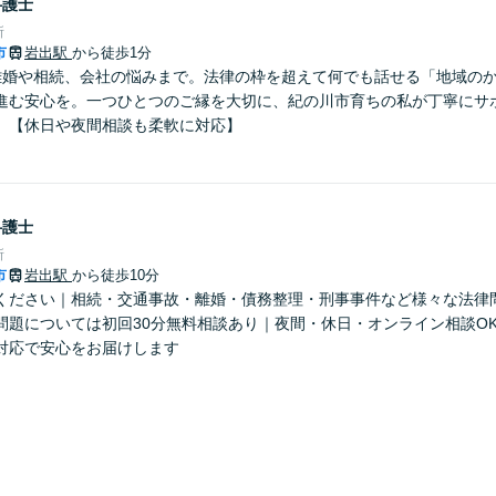
弁護士
所
市
岩出駅
から徒歩1分
離婚や相続、会社の悩みまで。法律の枠を超えて何でも話せる「地域の
進む安心を。一つひとつのご縁を大切に、紀の川市育ちの私が丁寧にサ
】【休日や夜間相談も柔軟に対応】
弁護士
所
市
岩出駅
から徒歩10分
ください｜相続・交通事故・離婚・債務整理・刑事事件など様々な法律
問題については初回30分無料相談あり｜夜間・休日・オンライン相談O
対応で安心をお届けします