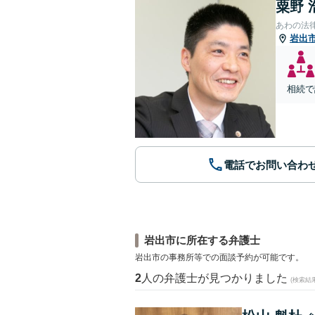
粟野 
あわの法
岩出
相続で
電話でお問い合わ
岩出市に所在する弁護士
岩出市の事務所等での面談予約が可能です。
2
人の弁護士が見つかりました
(検索結