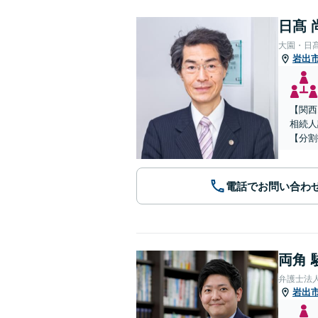
日髙 
大園・日
岩出
【関西
相続人
【分割
電話でお問い合わ
両角 
弁護士法
岩出