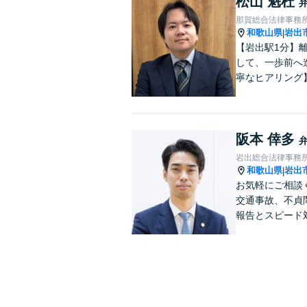
松山 魁杜
那賀総合法律事務
和歌山県
岩出
|
【岩出駅1分】
して、一歩前へ
寧なヒアリング
阪本 倖多
岩出総合法律事務
和歌山県
岩出
|
お気軽にご相談
交通事故、不貞
報告とスピード