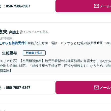
せ
メール
敦夫
弁護士
インタビューを見る
法律事務所
市
からも相談受付中
面談方法(対面・電話・ビデオなど)は応相談
営業時間：09:0
生前贈与
料金表を見る
エリア対応】【初回相談無料】地元密着型の法律事務所の弁護士が、あなた
分割も的確に対応」「相続放棄の手続き可」円滑な相続をおこなうため、相
個室制】
せ
メール