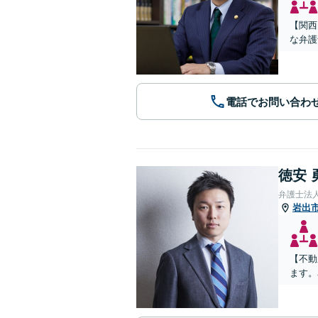
【関西
な弁護
電話でお問い合わ
徳安 
弁護士法
岩出
【不動
ます。