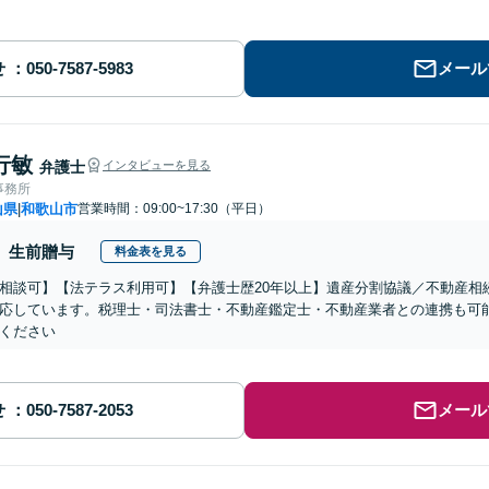
せ
メール
行敏
弁護士
インタビューを見る
事務所
山県
和歌山市
営業時間：09:00~17:30（平日）
|
生前贈与
料金表を見る
相談可】【法テラス利用可】【弁護士歴20年以上】遺産分割協議／不動産相
応しています。税理士・司法書士・不動産鑑定士・不動産業者との連携も可
ください
せ
メール