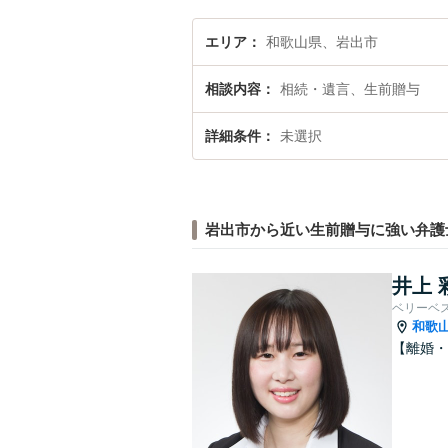
エリア
和歌山県、岩出市
相談内容
相続・遺言、生前贈与
詳細条件
未選択
岩出市から近い生前贈与に強い弁護
井上 
ベリーベ
和歌
【離婚・