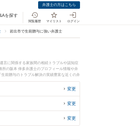
弁護士の方はこちら
&Aを探す
閲覧履歴
マイリスト
ログイン
士
岩出市で生前贈与に強い弁護士
・遺言に関係する家族間の相続トラブルや認知症
務所の阪本 倖多弁護士のプロフィール情報や弁
『生前贈与のトラブル解決の実績豊富な近くの弁
におすすめです。
変更
変更
変更