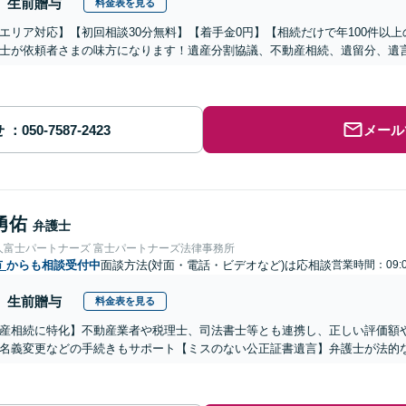
生前贈与
料金表を見る
エリア対応】【初回相談30分無料】【着手金0円】【相続だけで年100件以
士が依頼者さまの味方になります！遺産分割協議、不動産相続、遺留分、遺
せ
メール
勇佑
弁護士
人富士パートナーズ 富士パートナーズ法律事務所
市
からも相談受付中
面談方法(対面・電話・ビデオなど)は応相談
営業時間：09:0
生前贈与
料金表を見る
産相続に特化】不動産業者や税理士、司法書士等とも連携し、正しい評価額
名義変更などの手続きもサポート【ミスのない公正証書遺言】弁護士が法的