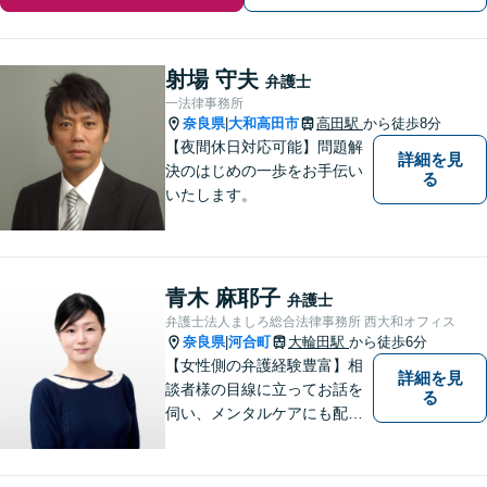
射場 守夫
弁護士
一法律事務所
奈良県
大和高田市
高田駅
から徒歩8分
|
【夜間休日対応可能】問題解
詳細を見
決のはじめの一歩をお手伝い
る
いたします。
青木 麻耶子
弁護士
弁護士法人ましろ総合法律事務所 西大和オフィス
奈良県
河合町
大輪田駅
から徒歩6分
|
【女性側の弁護経験豊富】相
詳細を見
談者様の目線に立ってお話を
る
伺い、メンタルケアにも配慮
しながら、懇切丁寧に対応し
ます。【離婚/債務整理】あら
ゆる法的手段を駆使した解決