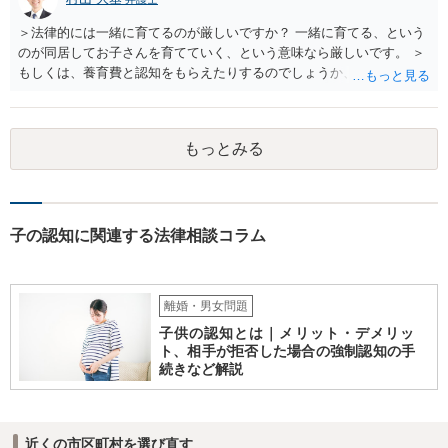
＞法律的には一緒に育てるのが厳しいですか？ 一緒に育てる、という
のが同居してお子さんを育てていく、という意味なら厳しいです。 ＞
もしくは、養育費と認知をもらえたりするのでしょうか、 相手が認知
を拒む場合、調停や裁判などの手続きで認知を求める必要がありま
す。 また、認知されたことを前提に、父親として子を養う義務があり
ますので、 養育費を請求できます。 ただ、極端な話相手に収入がなか
もっとみる
ったり、行方不明だったりすると、実際上の回収が難しい可能性はあ
ります。
子の認知に関連する法律相談コラム
離婚・男女問題
子供の認知とは｜メリット・デメリッ
ト、相手が拒否した場合の強制認知の手
続きなど解説
近くの市区町村を選び直す