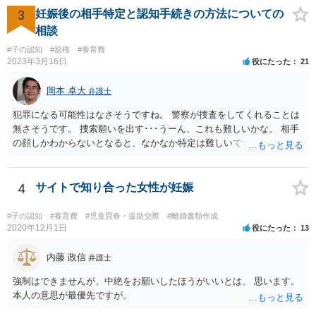
3
妊娠後の相手特定と認知手続きの方法についての
相談
#子の認知
#親権
#養育費
2023年3月16日
役にたった
21
岡本 卓大
弁護士
犯罪になる可能性はなさそうですね。 警察が捜査をしてくれることは
無さそうです。 捜索願いを出す･･･うーん、これも難しいかな。 相手
の顔しかわからないとなると、なかなか特定は難しいですね。 お役に
立てず、すみません。
4
サイトで知り合った女性が妊娠
#子の認知
#養育費
#児童買春・援助交際
#離婚書類作成
2020年12月1日
役にたった
13
内藤 政信
弁護士
強制はできませんが、中絶をお願いしたほうがいいとは、 思います。
本人の意思が最優先ですが。