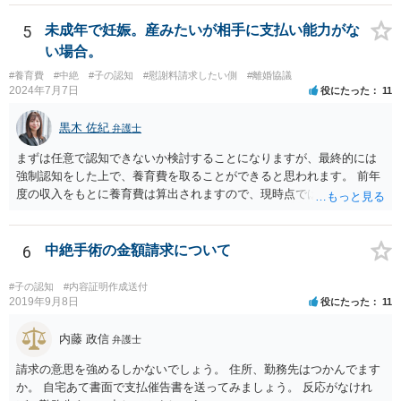
5
未成年で妊娠。産みたいが相手に支払い能力がな
い場合。
#養育費
#中絶
#子の認知
#慰謝料請求したい側
#離婚協議
2024年7月7日
役にたった
11
黒木 佐紀
弁護士
まずは任意で認知できないか検討することになりますが、最終的には
強制認知をした上で、養育費を取ることができると思われます。 前年
度の収入をもとに養育費は算出されますので、現時点では少額しか取
れないとしても、相手が大学を卒業して就職したら、そこで再度、養
育費の増額調停を起こすこともできます。 仮に中絶する場合でも、相
手方が妊娠について話し合いをしっかりしてくれない場合には、慰謝
6
中絶手術の金額請求について
料請求などもできる可能性があります。 いずれにせよ、親御さんとの
関わりが不可欠となると思われますので、一度話し合った上で、法律
#子の認知
#内容証明作成送付
事務所へ早めのご相談をされたほうがよろしいかと思います。
2019年9月8日
役にたった
11
内藤 政信
弁護士
請求の意思を強めるしかないでしょう。 住所、勤務先はつかんでます
か。 自宅あて書面で支払催告書を送ってみましょう。 反応がなけれ