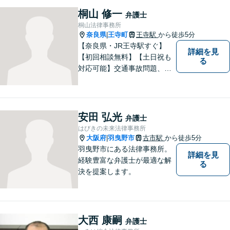
策をご提案【LINE利用可】
桐山 修一
弁護士
【平日夜間、土日祝日、応相
桐山法律事務所
談】
奈良県
王寺町
王寺駅
から徒歩5分
|
【奈良県・JR王寺駅すぐ】
詳細を見
【初回相談無料】【土日祝も
る
対応可能】交通事故問題、遺
産相続問題、離婚問題などの
民事を中心に、 ご相談者様へ
最適なリーガルサポートをご
提供しています。
安田 弘光
弁護士
はびきの未来法律事務所
大阪府
羽曳野市
古市駅
から徒歩5分
|
羽曳野市にある法律事務所。
詳細を見
経験豊富な弁護士が最適な解
る
決を提案します。
大西 康嗣
弁護士