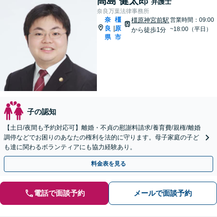
高島 健太郎
弁護士
奈良万葉法律事務所
奈
橿
橿原神宮前駅
営業時間：09:00
良
原
|
~18:00（平日）
から徒歩1分
県
市
子の認知
【土日/夜間も予約対応可】離婚・不貞の慰謝料請求/養育費/親権/離婚
調停などでお困りのあなたの権利を法的に守ります。母子家庭の子ど
も達に関わるボランティアにも協力経験あり。
料金表を見る
電話で面談予約
メールで面談予約