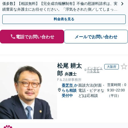
価多数】【相談無料】【完全成功報酬制有】不倫の慰謝料請求は、実
績豊富な弁護士にお任せください。「浮気をされた側／してしまった
側両方対応」人情派弁護士！
料金表を見る
電話でお問い合わせ
メールでお問い合わせ
松尾 耕太
大阪府
インタビュ
ーを見る
郎
弁護士
F＆J法律事務所
営業時間：0
香芝市
か
面談方法(対面・
らも相談
電話・ビデオな
9:30~22:00
受付中
ど)は応相談
（平日）