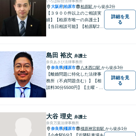
いろは綜合法律事務所
大阪府
柏原市
柏原駅
から徒歩2分
|
【３９００件以上のご相談実
詳細を見
績】【柏原市唯一の弁護士】
る
【当日相談可能】【柏原駅2
分・堅下駅6分】
島田 裕次
弁護士
奈良あさひ法律事務所
奈良県
橿原市
八木西口駅
から徒歩3分
|
【離婚問題に特化した法律事
詳細を見
務所（不貞問題含む）】【相
る
談料30分5500円】【土曜・夜
間対応可】【大和八木駅5分・
八木西口駅3分】 奈良あさひ
法律事務所は離婚問題・不貞
問題のみを扱う法律事務所で
大谷 理史
弁護士
す。離婚をお考えの方は一度
奈良万葉法律事務所
ご相談ください。
奈良県
橿原市
橿原神宮前駅
から徒歩1分
|
【小倉駅6分】【近隣駐車場あ