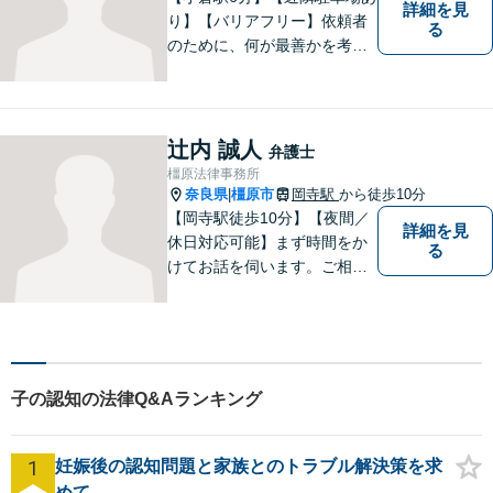
詳細を見
り】【バリアフリー】依頼者
る
のために、何が最善かを考
え、依頼者に寄り添える弁護
士でありたいと思っていま
す。依頼者の皆様に最善の解
決策を提案し続けます。 よろ
辻内 誠人
弁護士
しくお願いします。
橿原法律事務所
奈良県
橿原市
岡寺駅
から徒歩10分
|
【岡寺駅徒歩10分】【夜間／
詳細を見
休日対応可能】まず時間をか
る
けてお話を伺います。ご相談
者の思いを十分お聞きし、そ
の実現に向けてサポートいた
します。【地域に根ざした弁
護士】地域密着型のアットホ
ームなリーガルサービスをご
子の認知の法律Q&Aランキング
提供させていただきます。
1
妊娠後の認知問題と家族とのトラブル解決策を求
めて