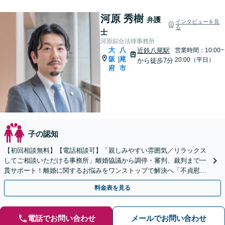
河原 秀樹
弁護
インタビューを見
る
士
河原綜合法律事務所
大
八
近鉄八尾駅
営業時間：10:00~
阪
尾
|
20:00（平日）
から徒歩7分
府
市
子の認知
【初回相談無料】【電話相談可】「親しみやすい雰囲気／リラックス
してご相談いただける事務所」離婚協議から調停・審判、裁判まで一
貫サポート！離婚に関するお悩みをワンストップで解決へ「不貞慰謝
料請求など金銭トラブルも相談可」【休日・夜間相談可】
料金表を見る
電話でお問い合わせ
メールでお問い合わせ