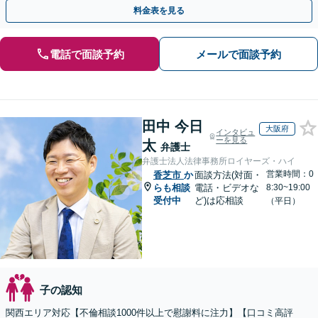
力で闘います。明るい人生の再スタートを！
料金表を見る
電話で面談予約
メールで面談予約
田中 今日
大阪府
インタビュ
ーを見る
太
弁護士
弁護士法人法律事務所ロイヤーズ・ハイ
営業時間：0
香芝市
か
面談方法(対面・
らも相談
電話・ビデオな
8:30~19:00
受付中
ど)は応相談
（平日）
子の認知
関西エリア対応【不倫相談1000件以上で慰謝料に注力】【口コミ高評