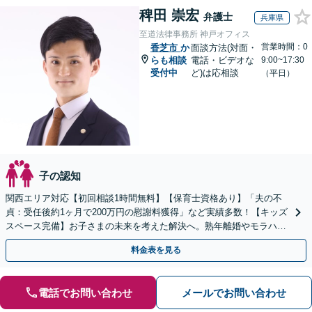
稗田 崇宏
弁護士
兵庫県
至道法律事務所 神戸オフィス
営業時間：0
香芝市
か
面談方法(対面・
らも相談
電話・ビデオな
9:00~17:30
受付中
ど)は応相談
（平日）
子の認知
関西エリア対応【初回相談1時間無料】【保育士資格あり】「夫の不
貞：受任後約1ヶ月で200万円の慰謝料獲得」など実績多数！【キッズ
スペース完備】お子さまの未来を考えた解決へ。熟年離婚やモラハラ
のご相談多数【Web面談・電話相談・夜間相談OK】
料金表を見る
電話でお問い合わせ
メールでお問い合わせ