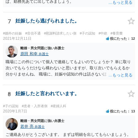
ば、勤務先あてに出してみましょう。
7
妊娠したら逃げられました。
#婚外の妊娠
#音信不通
#慰謝料請求したい側
#子の認知
#中絶
#養育費
2021年12月11日
役にたった
12
離婚・男女問題に強い弁護士
原田 和幸
弁護士
職場にこの件について個人で連絡してもよいのでしょうか？ 単に取り
次いでもらうだけなら構わないと思いますが、取り次いでもらえるか
分かりませんね。 職場に、妊娠や認知の件は話さないほうがよいと思
います。 それとも弁護士を通すべきなのでしょうか？ 相談者で対応が
難しいと思われれば、弁護士に入ってもらうことも検討されてくださ
い。 一度、お近くの弁護士に相談されてみてもよいと思います。
8
妊娠したと言われています。
#子の認知
#患者・入所者側
#産婦人科
2020年1月7日
役にたった
13
離婚・男女問題に強い弁護士
若井 亮
弁護士
ご連絡ありがとうございます。 まずは明細を出してもらいましょう。