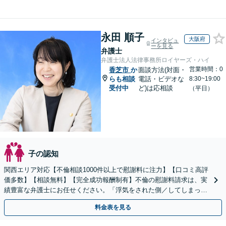
永田 順子
大阪府
インタビュ
ーを見る
弁護士
弁護士法人法律事務所ロイヤーズ・ハイ
営業時間：0
香芝市
か
面談方法(対面・
らも相談
電話・ビデオな
8:30~19:00
受付中
ど)は応相談
（平日）
子の認知
関西エリア対応【不倫相談1000件以上で慰謝料に注力】【口コミ高評
価多数】【相談無料】【完全成功報酬制有】不倫の慰謝料請求は、実
績豊富な弁護士にお任せください。「浮気をされた側／してしまった
側両方対応」人情派弁護士！
料金表を見る