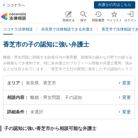
弁護士の方はこちら
ココナラへ
投稿する
探す
閲覧履歴
マイリスト
ログイン
ココナラ法律相談
奈良県で法律相談できる弁護士
香芝市で法律相談で
香芝市の子の認知に強い弁護士
離婚・男女問題に関係する財産分与や養育費、親権等の細かな分野での絞り込
み検索もでき便利です。特に各弁護士のプロフィール情報や弁護士費用、強み
などが注目されています。『香芝市で土日や夜間に発生した子の認知のトラブ
ルを今すぐに弁護士に相談したい』『子の認知のトラブル解決の実績豊富な近
くの弁護士を検索したい』『初回相談無料で子の認知を法律相談できる香芝市
エリア
奈良県、香芝市
変更
内の弁護士に相談予約したい』などでお困りの相談者さんにおすすめです。
相談内容
離婚・男女問題、子の認知
変更
詳細条件
未選択
変更
子の認知に強い香芝市から相談可能な弁護士