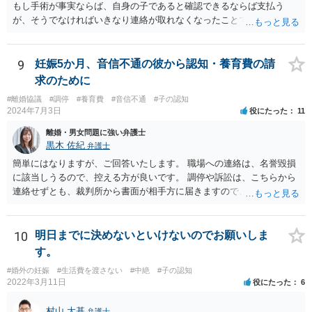
もし手術が事実ならば、自身の子であると確認できるならば支払う
が、そうでなければいきなり連絡が取れなくなったことで不信感もあ
るし、自身の子であるか疑問に残る点もあるので、支払えないと回答
してはいかがでしょうか。 代理人となる場合ですが、事務所ごとにま
ちまちです。 弊所の場合、交渉をお受けするとなると20万円くらいが
9
妊娠5か月、音信不通の彼から認知・養育費の請
多いかと思います。
求のために
#離婚協議
#調停
#養育費
#音信不通
#子の認知
2024年7月3日
役にたった
11
離婚・男女問題に強い弁護士
黒木 佐紀
弁護士
簡単にはなりますが、ご回答いたします。 職場への連絡は、名誉毀損
に該当しうるので、控える方が良いです。 調停や訴訟は、こちらから
連絡せずとも、裁判所から書面が相手方に届きますので、連絡不要で
す。 ご要望は認知や養育費の請求でしょうか？ 任意に応じてもらえな
いのであれば、調停や訴訟をするしかないかと思います。
10
明日までに決めないといけないのでお願いしま
す。
#婚外の妊娠
#生活費を渡さない
#中絶
#子の認知
2022年3月11日
役にたった
6
村山 大基
弁護士