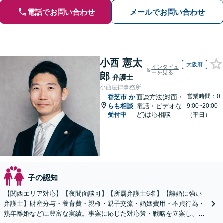
電話でお問い合わせ
メールでお問い合わせ
小西 憲太
大阪府
インタビュ
ーを見る
郎
弁護士
小西法律事務所
営業時間：0
香芝市
か
面談方法(対面・
らも相談
電話・ビデオな
9:00~20:00
受付中
ど)は応相談
（平日）
子の認知
【関西エリア対応】【夜間面談可】【所属弁護士6名】【離婚に強い
弁護士】財産分与・養育費・親権・親子交流・婚姻費用・不貞行為・
熟年離婚などに豊富な実績。事案に応じた対応策・戦略を立案し、全