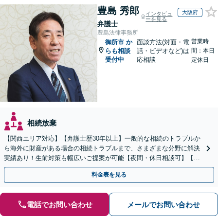
豊島 秀郎
大阪府
インタビュ
ーを見る
弁護士
豊島法律事務所
営業時
御所市
か
面談方法(対面・電
らも相談
話・ビデオなど)は
間：本日
受付中
応相談
定休日
相続放棄
【関西エリア対応】【弁護士歴30年以上】一般的な相続のトラブルか
ら海外に財産がある場合の相続トラブルまで、さまざまな分野に解決
実績あり！生前対策も幅広いご提案が可能【夜間・休日相談可】【完
全個室】
料金表を見る
電話でお問い合わせ
メールでお問い合わせ