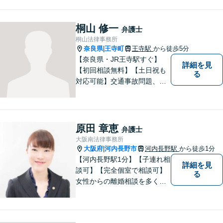
ます。【離婚/債務整理】あら
ゆる法的手段を駆使した解決
策をご提案【LINE利用可】
桐山 修一
弁護士
【平日夜間、土日祝日、応相
桐山法律事務所
談】
奈良県
王寺町
王寺駅
から徒歩5分
|
【奈良県・JR王寺駅すぐ】
詳細を見
【初回相談無料】【土日祝も
る
対応可能】交通事故問題、遺
産相続問題、離婚問題などの
民事を中心に、 ご相談者様へ
最適なリーガルサポートをご
提供しています。
原田 章恵
弁護士
大阪南法律事務所
大阪府
河内長野市
河内長野駅
から徒歩1分
|
【河内長野駅1分】【子連れ相
詳細を見
談可】【完全個室で相談可】
る
女性からの離婚相談を多くご
依頼いただいています。 どの
ような些細なことでも、お気
軽にご相談下さい。 早期の対