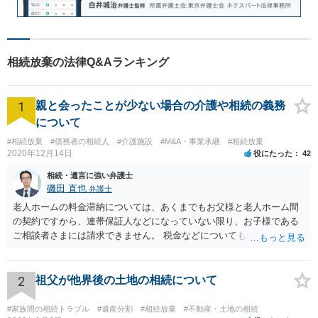
相続放棄の法律Q&Aランキング
1
親と会ったことが少ない場合の介護や相続の義務
について
#相続放棄
#債務者の相続人
#介護施設
#M&A・事業承継
#相続放棄
2020年12月14日
役にたった
42
相続・遺言に強い弁護士
磯田 直也
弁護士
老人ホームの料金滞納については、あくまでもお父様と老人ホーム間
の契約ですから、連帯保証人などになっていない限り、お子様である
ご相談者さまには請求できません。 税金などについても滞納している
のはお父様ですから、お子様に請求が来ることはありません。 生活保
護受給の際に扶養できないかという連絡が役所から来ますが、できな
い旨回答すればそれまでです。 相続が開始した場合については先述の
2
祖父が他界後の土地の相続について
通りです。 民法上の扶養義務はご相談者さまがお考えのほど強いもの
ではありません。 あくまでも、余力の範囲で認められるものです。 親
#家族間の相続トラブル
#遺産分割
#相続放棄
#不動産・土地の相続