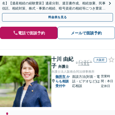
名】【遺産相続の経験豊富】遺産分割、遺言書作成、相続放棄、民事
信託、相続対策、株式・事業の相続、暗号資産の相続等につき豊富な
対応実績。【バリアフリー】【完全個室対応】
料金表を見る
電話で面談予約
メールで面談予約
十川 由紀
大阪府
インタビュ
ーを見る
子
弁護士
弁護士法人阪南合同法律事務所
営業時
御所市
か
面談方法(対面・電
らも相談
話・ビデオなど)は
間：本日
受付中
応相談
定休日