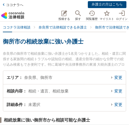
弁護士の方はこちら
ココナラへ
投稿する
探す
閲覧履歴
マイリスト
ログイン
ココナラ法律相談
奈良県で法律相談できる弁護士
御所市で法律相談で
御所市の相続放棄に強い弁護士
奈良県の御所市で相続放棄に強い弁護士が1名見つかりました。相続・遺言に関
係する家族間の相続トラブルや認知症の相続、遺産分割等の細かな分野での絞
り込み検索もでき便利です。特に葛城中央法律事務所の東浦 大樹弁護士のプロ
フィール情報や弁護士費用、強みなどが注目されています。『御所市で土日や
夜間に発生した相続放棄のトラブルを今すぐに弁護士に相談したい』『相続放
エリア
奈良県、御所市
変更
棄のトラブル解決の実績豊富な近くの弁護士を検索したい』『初回相談無料で
相続放棄を法律相談できる御所市内の弁護士に相談予約したい』などでお困り
相談内容
相続・遺言、相続放棄
変更
の相談者さんにおすすめです。
詳細条件
未選択
変更
相続放棄に強い御所市から相談可能な弁護士