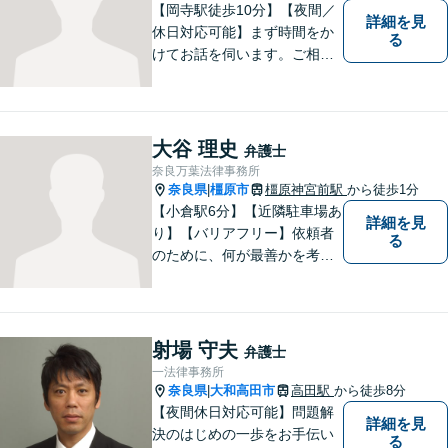
【岡寺駅徒歩10分】【夜間／
詳細を見
休日対応可能】まず時間をか
る
けてお話を伺います。ご相談
者の思いを十分お聞きし、そ
の実現に向けてサポートいた
します。【地域に根ざした弁
護士】地域密着型のアットホ
大谷 理史
弁護士
ームなリーガルサービスをご
奈良万葉法律事務所
提供させていただきます。
奈良県
橿原市
橿原神宮前駅
から徒歩1分
|
【小倉駅6分】【近隣駐車場あ
詳細を見
り】【バリアフリー】依頼者
る
のために、何が最善かを考
え、依頼者に寄り添える弁護
士でありたいと思っていま
す。依頼者の皆様に最善の解
決策を提案し続けます。 よろ
射場 守夫
弁護士
しくお願いします。
一法律事務所
奈良県
大和高田市
高田駅
から徒歩8分
|
【夜間休日対応可能】問題解
詳細を見
決のはじめの一歩をお手伝い
る