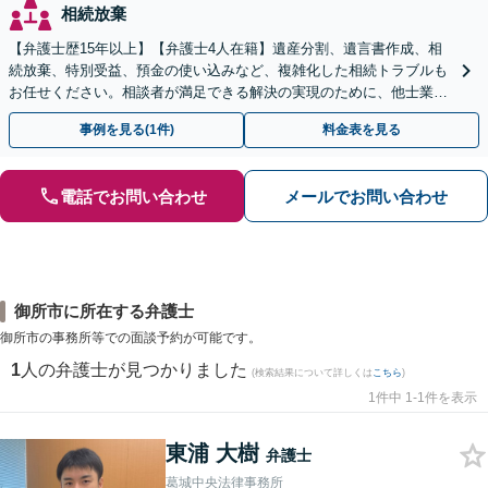
相続放棄
【弁護士歴15年以上】【弁護士4人在籍】遺産分割、遺言書作成、相
続放棄、特別受益、預金の使い込みなど、複雑化した相続トラブルも
お任せください。相談者が満足できる解決の実現のために、他士業と
連携し最善を尽くします【完全個室】
事例を見る(1件)
料金表を見る
電話でお問い合わせ
メールでお問い合わせ
御所市に所在する弁護士
御所市の事務所等での面談予約が可能です。
1
人の弁護士が見つかりました
(検索結果について詳しくは
こちら
)
1件中 1-1件を表示
東浦 大樹
弁護士
葛城中央法律事務所