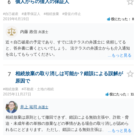
6
個人からの借入の保証人
#自己破産
#連帯保証人
#相続放棄
#督促の停止
2019年6月19日
役にたった
8
内藤 政信
弁護士
近々自己破産の予定であり、すでに法テラスの弁護士に 依頼してる
と、答弁書に書くといいでしょう。 法テラスの弁護士からも介入通知
を出してもらってください。
7
相続放棄の取り消しは可能か？錯誤による誤解が
原因で
#相続放棄
#不動産・土地の相続
2025年11月27日
役にたった
11
井上 祐司
弁護士
相続放棄は原則として撤回できず、錯誤による無効主張や、詐欺・脅
迫・未成年者の単独の放棄などの事情がある場合の取り消しが認めら
れるにとどまります。 ただし、錯誤による無効主張は、判例によれ
ば、民法95条の錯誤の無効主張と同様の要件を要求するものであり、