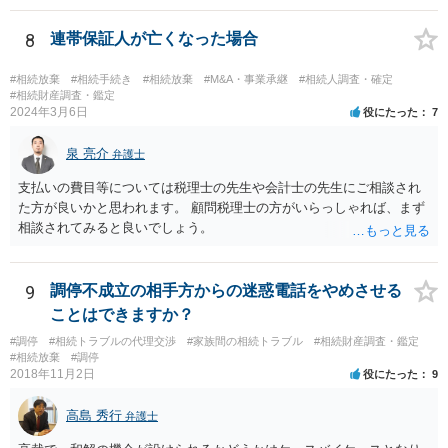
①放棄する動機が相続放棄申述書に記載されるなど、外部に表示され
ている、②その錯誤が相続放棄を取り消しうるほどの重大な影響をも
8
連帯保証人が亡くなった場合
たらしたこと、③相続放棄をした人が十分な調査を行っていたなど重
大な過失がなかったことを証明する必要があります。 なお、前提とし
#相続放棄
#相続手続き
#相続放棄
#M&A・事業承継
#相続人調査・確定
て、相続放棄の無効を単独で主張し認めてもらう法制度は現在、日本
#相続財産調査・鑑定
2024年3月6日
役にたった
7
にはありません。 そのため、個別具体的な権利主張・請求を行う中
で、相続放棄の無効を主張する、という流れになろうかと思います。
泉 亮介
結論として、重要な問題であるため一度は法律相談を実際に受けられ
弁護士
たほうが良いとは思います。 もっとも私見としては、 >相続放棄して
支払いの費目等については税理士の先生や会計士の先生にご相談され
も、その子（孫）が代わりに相続する というのは、真実と受け取って
た方が良いかと思われます。 顧問税理士の方がいらっしゃれば、まず
もやむを得ないほど多くの人に広く誤解されている知識、とはいえま
相談されてみると良いでしょう。
せん。 そのため、個人的見解としては上記③において（場合によって
は①も）認められない可能性が高いのではないかと考えます。 ご参考
まで。
9
調停不成立の相手方からの迷惑電話をやめさせる
ことはできますか？
#調停
#相続トラブルの代理交渉
#家族間の相続トラブル
#相続財産調査・鑑定
#相続放棄
#調停
2018年11月2日
役にたった
9
高島 秀行
弁護士