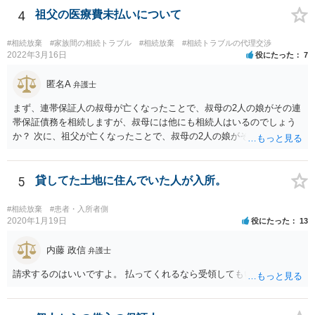
ります。
4
祖父の医療費未払いについて
#相続放棄
#家族間の相続トラブル
#相続放棄
#相続トラブルの代理交渉
2022年3月16日
役にたった
7
匿名A
弁護士
まず、連帯保証人の叔母が亡くなったことで、叔母の2人の娘がその連
帯保証債務を相続しますが、叔母には他にも相続人はいるのでしょう
か？ 次に、祖父が亡くなったことで、叔母の2人の娘がそれぞれ4分の
1を相続し、あなたの母が2分の1を相続します。
5
貸してた土地に住んでいた人が入所。
#相続放棄
#患者・入所者側
2020年1月19日
役にたった
13
内藤 政信
弁護士
請求するのはいいですよ。 払ってくれるなら受領してもいいですよ。