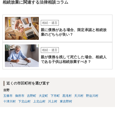
相続放棄に関連する法律相談コラム
相続・遺言
親に債務がある場合、限定承認と相続放
棄のどちらが良い？
相続・遺言
親が債務を残して死亡した場合、相続人
である子供は相続放棄すべき？
近くの市区町村を選び直す
吉野
五條市
御所市
吉野町
大淀町
下市町
黒滝村
天川村
野迫川村
十津川村
下北山村
上北山村
川上村
東吉野村