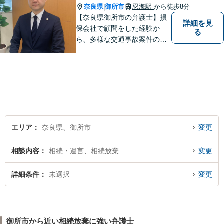
奈良県
御所市
忍海駅
から徒歩8分
|
【奈良県御所市の弁護士】損
詳細を見
保会社で顧問をした経験か
る
ら、多様な交通事故案件の対
処が可能です。また、現場で
働く弁護士として、現場目線
からの交渉を得意としていま
す。
エリア
奈良県、御所市
変更
相談内容
相続・遺言、相続放棄
変更
詳細条件
未選択
変更
御所市から近い相続放棄に強い弁護士