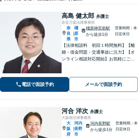
高島 健太郎
弁護士
奈良万葉法律事務所
奈
橿
橿原神宮前駅
営業時間：本
良
原
|
日定休日
から徒歩1分
県
市
【法律相談料 初回１時間無料】【離
婚・借金問題・交通事故に注力】【オ
ンライン相談対応開始】お気軽にご相
談ください。トラブル解決に向けて、
最善の方法を、知恵を絞って考え抜き
ます。【土日・夜間相談に対応】
電話で面談予約
メールで面談予約
河合 洋次
弁護士
大阪南法律事務所
大
河内
河内長野駅
営業時間：本
阪
長野
|
日定休日
から徒歩1分
府
市