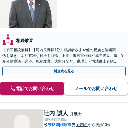
相続放棄
【初回相談無料】【河内長野駅1分】相談者さまや他の親族と信頼関
係を築き、より有利な解決を目指します。遺言書作成や成年後見、遺
産分割協議・調停、相続放棄、遺留分など。税理士・司法書士も紹介
いたします【弁護士歴15年以上】
料金表を見る
電話でお問い合わせ
メールでお問い合わせ
辻内 誠人
弁護士
橿原法律事務所
奈良県
橿原市
岡寺駅
から徒歩10分
|