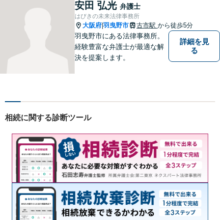
処が皆様の問題解決に大きく
安田 弘光
弁護士
つながります。
はびきの未来法律事務所
大阪府
羽曳野市
古市駅
から徒歩5分
|
羽曳野市にある法律事務所。
詳細を見
経験豊富な弁護士が最適な解
る
決を提案します。
相続に関する診断ツール