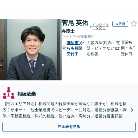
菅尾 英佑
大阪府
インタビュ
ーを見る
弁護士
ウルトラ法律事務所
営業時
御所市
か
面談方法(対面・電
らも相談
話・ビデオなど)は
間：本日
受付中
応相談
定休日
相続放棄
【関西エリア対応】相続問題の解決実績が豊富な弁護士が、相続を幅
広くサポート「他士業連携でスピーディーに対応」遺産分割協議・調
停／不動産相続／株式の相続／使い込み・寄与分／遺留分侵害額請求
／相続放棄（借金の相続）／遺言書作成
料金表を見る