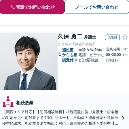
電話でお問い合わせ
メールでお問い合わせ
久保 勇二
弁護士
大阪府
クラルス法律会計事務所
営業時間：10:
御所市
面談方法(対面・
からも相
電話・ビデオな
00~20:00（土
談受付中
ど)は応相談
日祝日）
相続放棄
【関西エリア対応】【初回相談無料】相続問題に強い弁護士「紛争後
の対応から生前対策まで丁寧にサポート」不動産の遺産分割や遺留分
侵害額請求、相続放棄まで幅広く対応。遺言書のご相談も受付中【夜