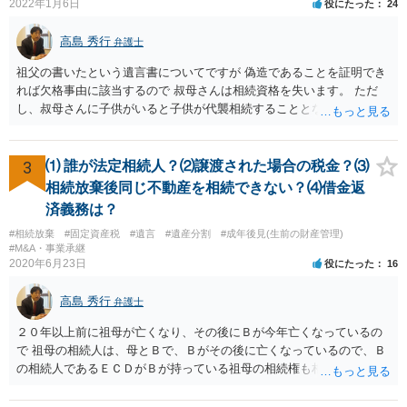
の介護は子供がみるという民法の条文はありません。 また、親に対す
2022年1月6日
役にたった
24
る扶養義務は配偶者や子に対する扶養義務に比べて弱いものです。 生
まれてすぐ両親が離婚し、その後会っていなかったという事情も、扶
高島 秀行
弁護士
養義務の順位を下げる一つの理由になります。
祖父の書いたという遺言書についてですが 偽造であることを証明でき
れば欠格事由に該当するので 叔母さんは相続資格を失います。 ただ
し、叔母さんに子供がいると子供が代襲相続することとなります。 い
ずれにせよ、弁護士に面談で相談された方が良いと思います。
3
⑴ 誰が法定相続人？⑵譲渡された場合の税金？⑶
相続放棄後同じ不動産を相続できない？⑷借金返
済義務は？
#相続放棄
#固定資産税
#遺言
#遺産分割
#成年後見(生前の財産管理)
#M&A・事業承継
2020年6月23日
役にたった
16
高島 秀行
弁護士
２０年以上前に祖母が亡くなり、その後にＢが今年亡くなっているの
で 祖母の相続人は、母とＢで、Ｂがその後に亡くなっているので、Ｂ
の相続人であるＥＣＤがＢが持っている祖母の相続権も相続すること
となります。 したがって、遺産分割協議するにも、相続放棄するにも
Ｅも行う必要があります。 Ｂの配偶者であるＥは常にＢの相続人とな