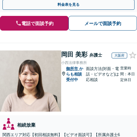
間・休日面談可】【WEB面談】【完全個室】
料金表を見る
電話で面談予約
メールで面談予約
岡田 美彩
弁護士
大阪府
小西法律事務所
営業時
御所市
か
面談方法(対面・電
らも相談
話・ビデオなど)は
間：本日
受付中
応相談
定休日
相続放棄
関西エリア対応【初回相談無料】【ビデオ面談可】【所属弁護士6