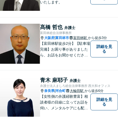
いたします。
髙橋 哲也
弁護士
富田林総合法律事務所
大阪府
富田林市
富田林駅
から徒歩3分
|
【富田林駅徒歩2分】【駐車場
詳細を見
完備】お困り事がありました
る
ら、お話をお聞かせくださ
い。一つ一つ丁寧にお話をお
伺いし、最適な解決策をご提
案します。
青木 麻耶子
弁護士
弁護士法人ましろ総合法律事務所 西大和オフィス
奈良県
河合町
大輪田駅
から徒歩6分
|
【女性側の弁護経験豊富】相
詳細を見
談者様の目線に立ってお話を
る
伺い、メンタルケアにも配慮
しながら、懇切丁寧に対応し