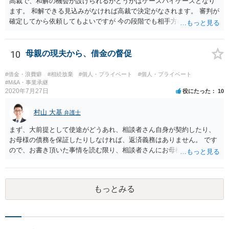
高裁で、和解の機会が設けられるかどうかはケースバイケースとなり
ます。 和解できる見込みがなければ高裁で決定がなされます。 審判が
確定してから依頼してもよいですが 今の段階でも相手方の連絡が迷惑
であれば 弁護士に依頼してもよいと思います。
10
母親の現夫から、借金の督促
#借金・浪費癖
#相続放棄
#個人・プライベート
#個人・プライベート
#M&A・事業承継
2020年7月27日
役にたった
10
村山 大基
弁護士
まず、大前提として使途がどうあれ、相談者さん自身が契約したり、
お母様の債務を保証したりしなければ、返済義務はありません。 です
ので、お書き頂いた事情を読む限り、相談者さんにお母様の現夫への
返済義務はありません。 対応としては、 ・督促状を放っておく（相手
も法律相談に行けば同趣旨のことを回答されるので、裁判まではしな
いと思います） ・借りたのは母なので、私は支払いませんと伝える あ
もっとみる
たりが良いと思います。