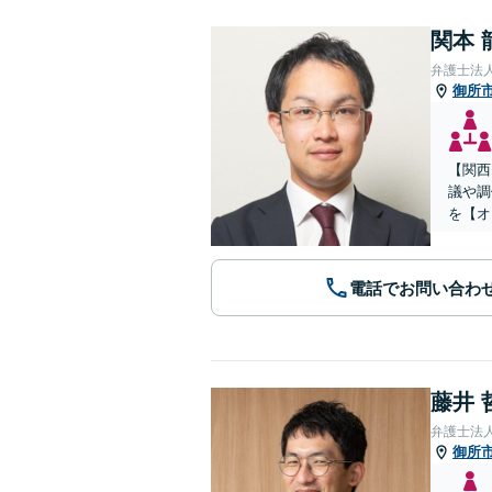
関本 
弁護士法
御所
【関西
議や調
を【オ
電話でお問い合わ
藤井 
弁護士法
御所