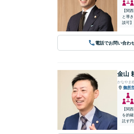
【関西
と導き
談可】
電話でお問い合わ
金山 
かなやま
御所
【関西
を的確
託す円