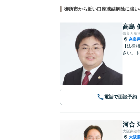
御所市から近い口座凍結解除に強い
高島 
奈良万葉
奈良
【法律相
さい。ト
電話で面談予約
河合 
大阪南法
大阪