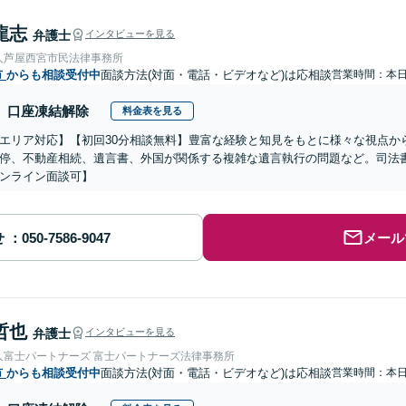
龍志
弁護士
インタビューを見る
人芦屋西宮市民法律事務所
市
からも相談受付中
面談方法(対面・電話・ビデオなど)は応相談
営業時間：本
口座凍結解除
料金表を見る
エリア対応】【初回30分相談無料】豊富な経験と知見をもとに様々な視点か
停、不動産相続、遺言書、外国が関係する複雑な遺言執行の問題など。司法
ンライン面談可】
せ
メール
哲也
弁護士
インタビューを見る
人富士パートナーズ 富士パートナーズ法律事務所
市
からも相談受付中
面談方法(対面・電話・ビデオなど)は応相談
営業時間：本