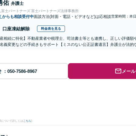
勇佑
弁護士
人富士パートナーズ 富士パートナーズ法律事務所
市
からも相談受付中
面談方法(対面・電話・ビデオなど)は応相談
営業時間：本
口座凍結解除
料金表を見る
産相続に特化】不動産業者や税理士、司法書士等とも連携し、正しい評価額
名義変更などの手続きもサポート【ミスのない公正証書遺言】弁護士が法的
せ
メール
果について詳しくは
こちら
)