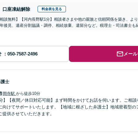
口座凍結解除
料金表を見る
相談無料】【河内長野駅1分】相談者さまや他の親族と信頼関係を築き、よ
年後見、遺産分割協議・調停、相続放棄、遺留分など。税理士・司法書士も紹
せ
メール
弁護士
岡寺駅
から徒歩10分
0分】【夜間／休日対応可能】まず時間をかけてお話を伺います。ご相談
に向けてサポートいたします。【地域に根ざした弁護士】地域密着型の
ご提供させていただきます。