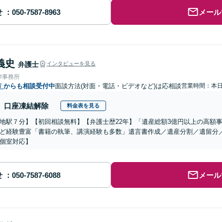
せ
メール
義史
弁護士
インタビューを見る
律事務所
市
からも相談受付中
面談方法(対面・電話・ビデオなど)は応相談
営業時間：本
口座凍結解除
料金表を見る
地駅７分】【初回相談無料】【弁護士歴22年】「遺産総額3億円以上の高額事案
ど経験豊富「書籍の執筆、講演経験も多数」遺言書作成／遺産分割／遺留分
個室対応】
せ
メール