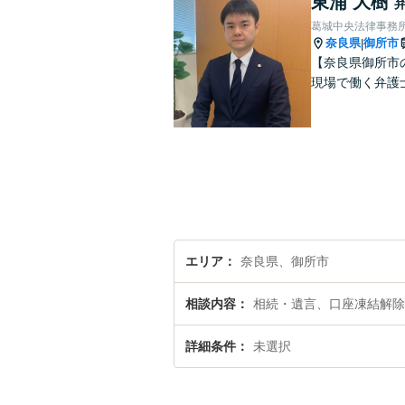
東浦 大樹
葛城中央法律事務
奈良県
御所市
|
【奈良県御所市
現場で働く弁護
エリア
奈良県、御所市
相談内容
相続・遺言、口座凍結解除
詳細条件
未選択