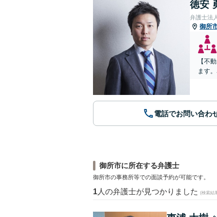
徳安 
弁護士法
御所
【不動
ます。
電話でお問い合わ
御所市に所在する弁護士
御所市の事務所等での面談予約が可能です。
1
人の弁護士が見つかりました
(検索結