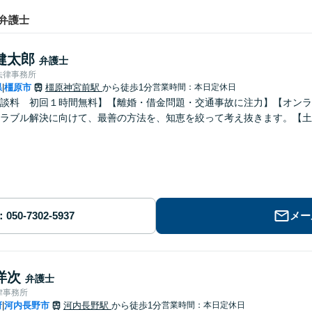
弁護士
健太郎
弁護士
法律事務所
県
橿原市
橿原神宮前駅
から徒歩1分
営業時間：本日定休日
|
談料 初回１時間無料】【離婚・借金問題・交通事故に注力】【オンラ
ラブル解決に向けて、最善の方法を、知恵を絞って考え抜きます。【土
メー
洋次
弁護士
律事務所
府
河内長野市
河内長野駅
から徒歩1分
営業時間：本日定休日
|