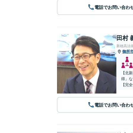
電話でお問い合わ
田村 
新穂高法
御所
【北新
得」な
【完全
電話でお問い合わ