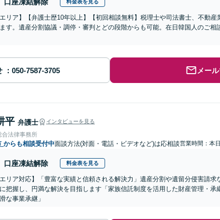
口座凍結解除
料金表を見る
エリア】【弁護士歴10年以上】【初回相談無料】税理士や司法書士、不動産
ます。遺産分割協議・調停・審判とどの段階からも可能。在日韓国人のご相
せ
メール
耕平
弁護士
インタビューを見る
総合法律事務所
市
からも相談受付中
面談方法(対面・電話・ビデオなど)は応相談
営業時間：本
口座凍結解除
料金表を見る
エリア対応】「豊富な実績と信頼される解決力」遺産分割や遺留分侵害請求
に把握し、円満な解決を目指します「家族信託制度を活用した財産管理・承
滑な事業承継」