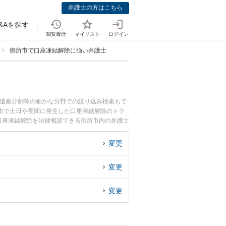
弁護士の方はこちら
&Aを探す
閲覧履歴
マイリスト
ログイン
御所市で口座凍結解除に強い弁護士
、遺産分割等の細かな分野での絞り込み検索もで
市で土日や夜間に発生した口座凍結解除のトラ
口座凍結解除を法律相談できる御所市内の弁護士
変更
変更
変更