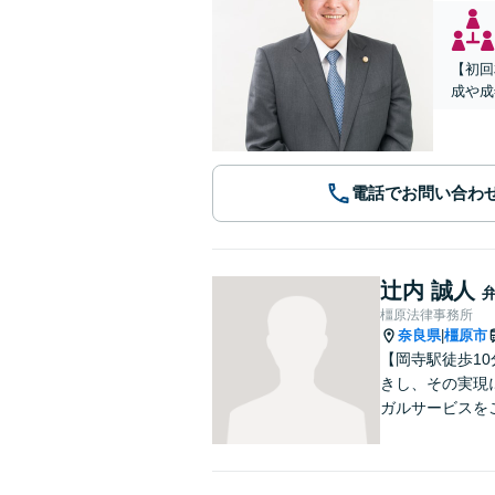
【初回
成や成
電話でお問い合わ
辻内 誠人
橿原法律事務所
奈良県
橿原市
|
【岡寺駅徒歩1
きし、その実現
ガルサービスを