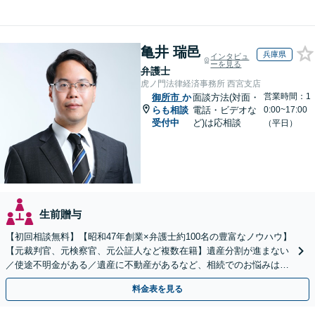
亀井 瑞邑
兵庫県
インタビュ
ーを見る
弁護士
虎ノ門法律経済事務所 西宮支店
営業時間：1
御所市
か
面談方法(対面・
らも相談
電話・ビデオな
0:00~17:00
受付中
ど)は応相談
（平日）
生前贈与
【初回相談無料】【昭和47年創業×弁護士約100名の豊富なノウハウ】
【元裁判官、元検察官、元公証人など複数在籍】遺産分割が進まない
／使途不明金がある／遺産に不動産があるなど、相続でのお悩みはご
相談ください【他士業連携で登記・税も対応】
料金表を見る