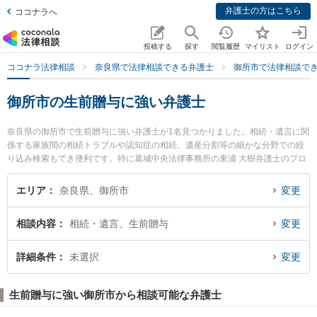
弁護士の方はこちら
ココナラへ
投稿する
探す
閲覧履歴
マイリスト
ログイン
ココナラ法律相談
奈良県で法律相談できる弁護士
御所市で法律相談で
御所市の生前贈与に強い弁護士
奈良県の御所市で生前贈与に強い弁護士が1名見つかりました。相続・遺言に関
係する家族間の相続トラブルや認知症の相続、遺産分割等の細かな分野での絞
り込み検索もでき便利です。特に葛城中央法律事務所の東浦 大樹弁護士のプロ
フィール情報や弁護士費用、強みなどが注目されています。『御所市で土日や
夜間に発生した生前贈与のトラブルを今すぐに弁護士に相談したい』『生前贈
エリア
奈良県、御所市
変更
与のトラブル解決の実績豊富な近くの弁護士を検索したい』『初回相談無料で
生前贈与を法律相談できる御所市内の弁護士に相談予約したい』などでお困り
相談内容
相続・遺言、生前贈与
変更
の相談者さんにおすすめです。
詳細条件
未選択
変更
生前贈与に強い御所市から相談可能な弁護士