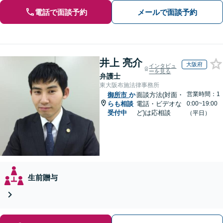
電話で面談予約
メールで面談予約
井上 亮介
大阪府
インタビュ
ーを見る
弁護士
東大阪布施法律事務所
営業時間：1
御所市
か
面談方法(対面・
らも相談
電話・ビデオな
0:00~19:00
受付中
ど)は応相談
（平日）
生前贈与