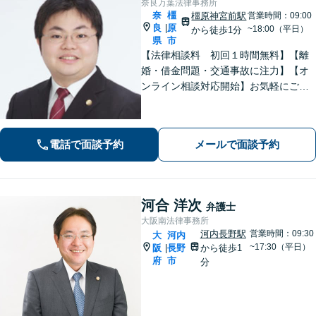
奈良万葉法律事務所
奈
橿
橿原神宮前駅
営業時間：09:00
良
原
|
~18:00（平日）
から徒歩1分
県
市
【法律相談料 初回１時間無料】【離
婚・借金問題・交通事故に注力】【オ
ンライン相談対応開始】お気軽にご相
談ください。トラブル解決に向けて、
最善の方法を、知恵を絞って考え抜き
ます。【土日・夜間相談に対応】
電話で面談予約
メールで面談予約
河合 洋次
弁護士
大阪南法律事務所
河内長野駅
営業時間：09:30
大
河内
~17:30（平日）
阪
長野
から徒歩1
|
府
市
分