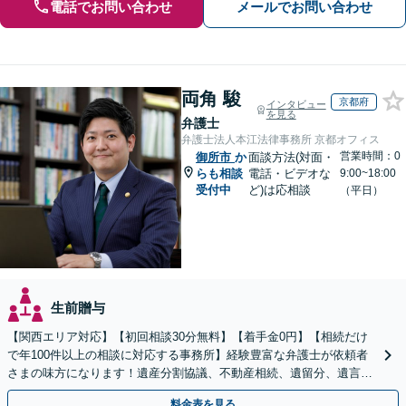
電話でお問い合わせ
メールでお問い合わせ
両角 駿
京都府
インタビュー
を見る
弁護士
弁護士法人本江法律事務所 京都オフィス
営業時間：0
御所市
か
面談方法(対面・
らも相談
電話・ビデオな
9:00~18:00
受付中
ど)は応相談
（平日）
生前贈与
【関西エリア対応】【初回相談30分無料】【着手金0円】【相続だけ
で年100件以上の相談に対応する事務所】経験豊富な弁護士が依頼者
さまの味方になります！遺産分割協議、不動産相続、遺留分、遺言書
の作成など【烏丸御池駅7分】
料金表を見る