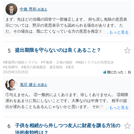
中條 秀和
弁護士
まず、先ほどの当職の回答で一部修正します。 持ち戻し免除の意思表
示については、黙示の意思表示でも認められる場合があります。 た
だ、その場合は、既に亡くなっている方の意思を推定することになり
ますので、なかなか立証のハードルは高いと思われます。それゆえ、
持ち戻し免除の意思表示は書面で明確にしておいていただくべきとい
う結論は変わりません。 誤解を与えるような回答でした。失礼しまし
5
提出期限を守らないのは良くあること？
た。 文言については、「〇〇に対する生前贈与による特別受益の持ち
戻しをすべて免除する」というのがオーソドックスなものですが、ご
#家族間の相続トラブル
#不動産・土地の相続
#相続トラブルの代理交渉
心配ならば、弁護士のところに行って、特別受益となりそうな贈与に
#生前贈与
#遺言の真偽鑑定・遺言無効
#遺言
2025年3月26日
役にたった
11
ついて説明した上で、適切な文言についてご相談してみてはいかがで
しょうか。
鬼沢 健士
弁護士
①与えません。 ②一般的によくあります。珍しくありません。 ③期限
遅れをあまりに気にしないことです。大事なのは中身です。 相手の提
出が遅れることもあるんじゃないかと思います。 それでもあなた有利
にはなりません。
6
子供を相続から外しつつ友人に財産を譲る方法の
法的有効性は？