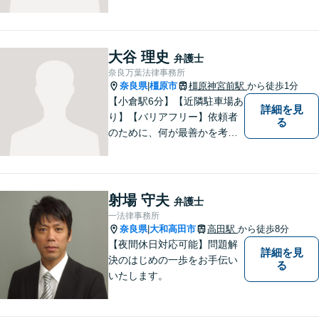
者の思いを十分お聞きし、そ
の実現に向けてサポートいた
します。【地域に根ざした弁
護士】地域密着型のアットホ
大谷 理史
弁護士
ームなリーガルサービスをご
奈良万葉法律事務所
提供させていただきます。
奈良県
橿原市
橿原神宮前駅
から徒歩1分
|
【小倉駅6分】【近隣駐車場あ
詳細を見
り】【バリアフリー】依頼者
る
のために、何が最善かを考
え、依頼者に寄り添える弁護
士でありたいと思っていま
す。依頼者の皆様に最善の解
決策を提案し続けます。 よろ
射場 守夫
弁護士
しくお願いします。
一法律事務所
奈良県
大和高田市
高田駅
から徒歩8分
|
【夜間休日対応可能】問題解
詳細を見
決のはじめの一歩をお手伝い
る
いたします。