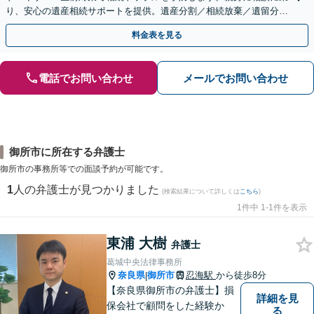
り、安心の遺産相続サポートを提供。遺産分割／相続放棄／遺留分も
お任せ！【出張サポート】【完全個室】【丸太町駅6分】
料金表を見る
電話でお問い合わせ
メールでお問い合わせ
御所市に所在する弁護士
御所市の事務所等での面談予約が可能です。
1
人の弁護士が見つかりました
(検索結果について詳しくは
こちら
)
1件中 1-1件を表示
東浦 大樹
弁護士
葛城中央法律事務所
奈良県
御所市
忍海駅
から徒歩8分
|
【奈良県御所市の弁護士】損
詳細を見
保会社で顧問をした経験か
る