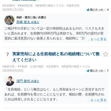
#生前贈与
#相続税対策
#家族間の相続トラブル
#遺産分割
2026年1月19日
役にたった
4
相続・遺言に強い弁護士
髙橋 俊太
弁護士
ご検討中の方針については一定の有効性はあるものの、リスクも大き
いと思われます。生前贈与1000万円は有効でも、300万円の貸付が実
質的に返済意思のない仮装と見られると、相続時に「贈与」と評価さ
れ、子から遺留分侵害額請求を受ける可能性があります。 その他の方
法として考えられるものとしては、 ①信託（家族信託・目的信託） 財
産を信託口に移し、受託者（信頼できる友人や専門職）に管理させ、
7
実家売却による生前相続と私の相続権について教
・生存中はあなたの生活費・介護費に優先充当 ・残余を友人や慈善団
えてください
体へ と使途を厳格に指定。相続ではなく信託帰属になるため、子の関
#遺産分割
#不動産・土地の相続
#生前贈与
#家族間の相続トラブル
与を大きく排除できます。 ②遺言＋生命保険の組合せ 生活資金は手元
2025年9月25日
役にたった
7
に残し、余剰資金で受取人を友人・団体にした保険を活用。保険金は
相続財産とは別枠で、遺留分対策にも有効と思われます。 ③負担付死
濵門 俊也
弁護士
因贈与 「介護・見守り等を条件に、死亡時に財産を渡す」契約。条件
不履行なら無効にでき、老後の安心を担保できます。 ④ 寄附予約＋解
「生前相続」という概念はなく、もし売却金をローンに充当するので
除条件 慈善団体への寄附を予約しつつ、資金不足時は解除できる条項
あれば、生前贈与を受けたことになります。相続の際、生前贈与され
を設定。 などがあり得るかと思われます。
た分は持戻しされることになります。