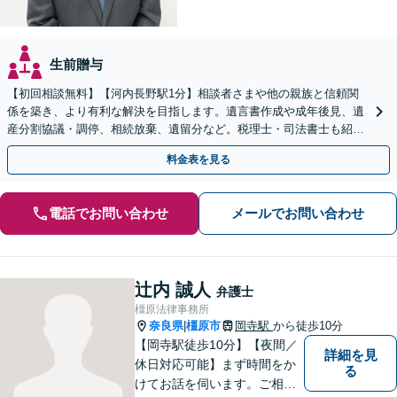
生前贈与
【初回相談無料】【河内長野駅1分】相談者さまや他の親族と信頼関
係を築き、より有利な解決を目指します。遺言書作成や成年後見、遺
産分割協議・調停、相続放棄、遺留分など。税理士・司法書士も紹介
いたします【弁護士歴15年以上】
料金表を見る
電話でお問い合わせ
メールでお問い合わせ
辻内 誠人
弁護士
橿原法律事務所
奈良県
橿原市
岡寺駅
から徒歩10分
|
【岡寺駅徒歩10分】【夜間／
詳細を見
休日対応可能】まず時間をか
る
けてお話を伺います。ご相談