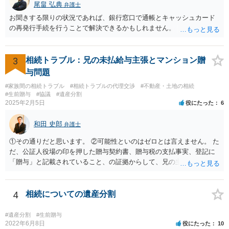
尾畠 弘典
弁護士
お聞きする限りの状況であれば、銀行窓口で通帳とキャッシュカード
の再発行手続を行うことで解決できるかもしれません。
3
相続トラブル：兄の未払給与主張とマンション贈
与問題
#家族間の相続トラブル
#相続トラブルの代理交渉
#不動産・土地の相続
#生前贈与
#協議
#遺産分割
2025年2月5日
役にたった
6
和田 史郎
弁護士
①その通りだと思います。 ②可能性といのはゼロとは言えません。 た
だ、公証人役場の印を押した贈与契約書、贈与税の支払事実、登記に
「贈与」と記載されていること、の証拠からして、兄の主張は通らな
いようには思います。 ③④その通りだと思います。 話し合いで折り合
わなければ、遺産分割調停を申し立てて進めるのがベターのような気
がしますね。
4
相続についての遺産分割
#遺産分割
#生前贈与
2022年6月8日
役にたった
10