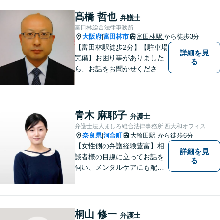
髙橋 哲也
弁護士
富田林総合法律事務所
大阪府
富田林市
富田林駅
から徒歩3分
|
【富田林駅徒歩2分】【駐車場
詳細を見
完備】お困り事がありました
る
ら、お話をお聞かせくださ
い。一つ一つ丁寧にお話をお
伺いし、最適な解決策をご提
案します。
青木 麻耶子
弁護士
弁護士法人ましろ総合法律事務所 西大和オフィス
奈良県
河合町
大輪田駅
から徒歩6分
|
【女性側の弁護経験豊富】相
詳細を見
談者様の目線に立ってお話を
る
伺い、メンタルケアにも配慮
しながら、懇切丁寧に対応し
ます。【離婚/債務整理】あら
ゆる法的手段を駆使した解決
策をご提案【LINE利用可】
桐山 修一
弁護士