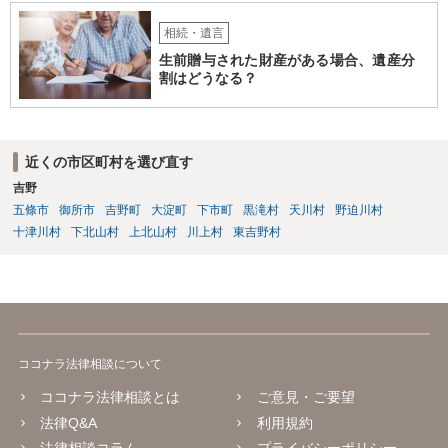
相続・遺言
生前贈与された財産がある場合、遺産分
割はどうなる？
近くの市区町村を選び直す
吉野
五條市
御所市
吉野町
大淀町
下市町
黒滝村
天川村
野迫川村
十津川村
下北山村
上北山村
川上村
東吉野村
ココナラ法律相談について
ココナラ法律相談とは
ご意見・ご要望
法律Q&A
利用規約