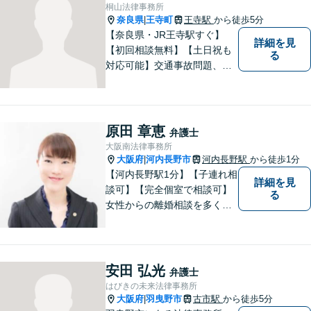
【平日夜間、土日祝日、応相
桐山法律事務所
談】
奈良県
王寺町
王寺駅
から徒歩5分
|
【奈良県・JR王寺駅すぐ】
詳細を見
【初回相談無料】【土日祝も
る
対応可能】交通事故問題、遺
産相続問題、離婚問題などの
民事を中心に、 ご相談者様へ
最適なリーガルサポートをご
提供しています。
原田 章恵
弁護士
大阪南法律事務所
大阪府
河内長野市
河内長野駅
から徒歩1分
|
【河内長野駅1分】【子連れ相
詳細を見
談可】【完全個室で相談可】
る
女性からの離婚相談を多くご
依頼いただいています。 どの
ような些細なことでも、お気
軽にご相談下さい。 早期の対
処が皆様の問題解決に大きく
安田 弘光
弁護士
つながります。
はびきの未来法律事務所
大阪府
羽曳野市
古市駅
から徒歩5分
|