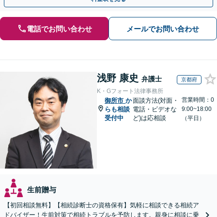
電話でお問い合わせ
メールでお問い合わせ
浅野 康史
弁護士
京都府
K・Gフォート法律事務所
営業時間：0
御所市
か
面談方法(対面・
らも相談
電話・ビデオな
9:00~18:00
受付中
ど)は応相談
（平日）
生前贈与
【初回相談無料】【相続診断士の資格保有】気軽に相談できる相続ア
ドバイザー！生前対策で相続トラブルを予防します。親身に相談に乗