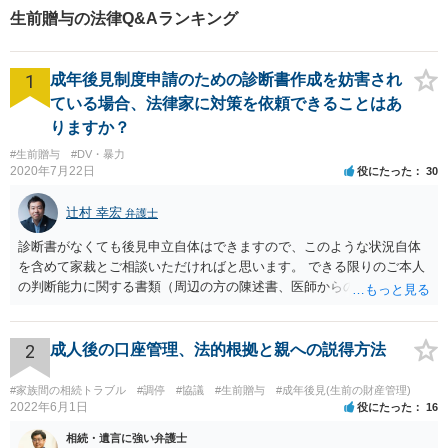
生前贈与の法律Q&Aランキング
1
成年後見制度申請のための診断書作成を妨害され
ている場合、法律家に対策を依頼できることはあ
りますか？
#生前贈与
#DV・暴力
2020年7月22日
役にたった
30
辻村 幸宏
弁護士
診断書がなくても後見申立自体はできますので、このような状況自体
を含めて家裁とご相談いただければと思います。 できる限りのご本人
の判断能力に関する書類（周辺の方の陳述書、医師からの聴取書等）
を整え、家裁の鑑定を経る前提で鑑定費用の予納金を用意し、申立て
をしていただければそこから先は進むのではないかと存じます。 ま
た、Aさんの意向を酌みすぎるあまりに後見申立ができない状況にして
2
成人後の口座管理、法的根拠と親への説得方法
いる施設の問題もありますので、当該地域の地域包括支援センターに
ご相談されるのもひとつの方法です。
#家族間の相続トラブル
#調停
#協議
#生前贈与
#成年後見(生前の財産管理)
2022年6月1日
役にたった
16
相続・遺言に強い弁護士