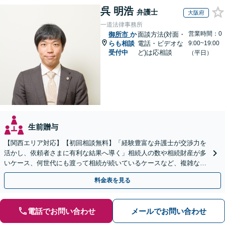
呉 明浩
弁護士
大阪府
一道法律事務所
営業時間：0
御所市
か
面談方法(対面・
らも相談
電話・ビデオな
9:00~19:00
受付中
ど)は応相談
（平日）
生前贈与
【関西エリア対応】【初回相談無料】「経験豊富な弁護士が交渉力を
活かし、依頼者さまに有利な結果へ導く」相続人の数や相続財産が多
いケース、何世代にも渡って相続が続いているケースなど、複雑な事
案でも対応！協議、調停、審判どのフェーズからも相談可
料金表を見る
電話でお問い合わせ
メールでお問い合わせ