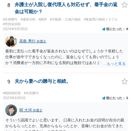
8
弁護士が入院し復代理人も対応せず、着手金の返
金は可能か？
#生前贈与
#遺産分割
#調停
#不動産・土地の相続
#家族間の相続トラブル
#売掛金回収
2024年9月30日
役にたった
8
高島 秀行
弁護士
最初に支払った着手金が返金されないのはなぜでしょうか？依頼した
仕事が途中でできなくなったのに、返金しなくても良いのでしょう
か？消費者が一方的に不利になる契約は無効ではありませんか？
着手金は、前の弁護士が倒れるまでにやった仕事に応じて清算する義
務があると思います。 倒れた弁護士が所属する弁護士会に相談さ
れた方がよいと思います。 倒れた弁護士は脳梗塞で倒れたようで
9
夫から妻への贈与と相続。
すが、 判断能力があり、復代理を倒れた弁護士の判断で復代理を
選任したのか 即ち、復代理人の選任は有効なのかという問題もあ
#相続税対策
#生前贈与
ると思います。
2023年9月6日
役にたった
5
関 大河
弁護士
そういう認識でよいと思います。 口座に入れたお金の説明が自分の親
からもらったとか、兄弟からもらったとか、昔稼いだお金が出てきた