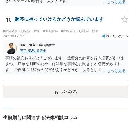
というケースの場合は、大丈夫です。
10
調停に持っていけるかどうか悩んでいます
#遺留分侵害額請求・放棄
#生前贈与
#遺留分侵害額請求・放棄
2021年12月7日
役にたった
5
相続・遺言に強い弁護士
尾畠 弘典
弁護士
事情の補充ありがとうございます。 遺留分の計算を行う必要がありま
すね。 正確な判断のためには詳細な事情をお聞きする必要がありま
す。 ご自身の遺留分の侵害があるかどうか、あるとしてどの程度の金
額となるかを正確に把握されたいのであれば、一度お近くの弁護士に
相談されるのが良いと思います。
もっとみる
生前贈与に関連する法律相談コラム