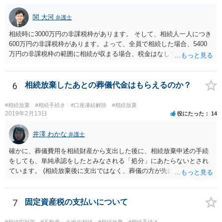
関 大河
弁護士
相続時に3000万円の非課税枠があります。 そして、相続人一人につき
600万円の非課税枠があります。よって、全員で相続した場合、5400
万円の非課税枠の範囲に相続が収まる場合、税金はなしです。 一人が
相続放棄すると、600万円の枠が一つ減ります。よって、4800万円の
範囲となります。 一般的には、全員で相続する方が税金はお得です。
また、全員で相続しても、話し合いの結果、親がすべて相続と決める
6
相続放棄したあとの葬儀代金はもらえるのか？
こともできます。この場合でも相続の非課税枠は、全員で相続した540
0万円分使えます。 父が亡くなり、母が全部相続すると、母から三人
#相続放棄
#相続手続き
#口座凍結解除
#相続放棄
で相続する際は、4800万円が非課税枠となります。 そうすると、母が
2019年2月13日
役にたった
14
亡くなってから相続すると、両親のどちらかが亡くなってから相続す
るより非課税の枠が減少します。 計画的に相続をするのがおすすめと
井澤 わかな
弁護士
いうことになります。これ以外にも気をつける点はあるかもしれませ
確かに、葬儀費用を相続財産から支出した後に、相続放棄申述の手続
んので、一度相談して想定するのがおすすめと思います。
をしても、単純承認をしたとみなされる「処分」にあたらないとされ
ています。 (相続放棄後に支出ではなく、葬儀の方が先に来るのが通常
だと思いますので、葬儀→葬儀費用を相続財産から支出→相続放棄申
述の手続ということだと思いますが) ただ、葬儀費用ならいくらでもよ
いということではなく、身分相応の、社会的儀式として当然認められ
7
固定資産税の支払いについて
る程度の金額に留まると考えた方がよいです。 もし、相続人の皆さん
に葬儀費用を支出する経済力がなく、質素な葬儀を行った費用であれ
#相続税対策
#不動産・土地の相続
#相続放棄
#相続手続き