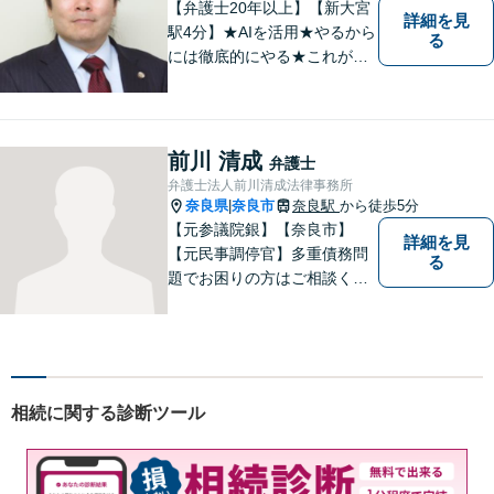
可】
【弁護士20年以上】【新大宮
詳細を見
駅4分】★AIを活用★やるから
る
には徹底的にやる★これが私
のスタイルです。ご相談者に
とって少しでもプラスになる
のであれば、どのような努力
も惜しみません！「不安を安
前川 清成
弁護士
心に」丁寧にサポートしま
弁護士法人前川清成法律事務所
す。お気軽にご相談ください
奈良県
奈良市
奈良駅
から徒歩5分
|
【元参議院銀】【奈良市】
詳細を見
【元民事調停官】多重債務問
る
題でお困りの方はご相談くだ
さい。その他、一般民事事件
も対応しております。奈良市
大宮町でお困りの方がいまし
たら、一度ご相談ください。
相続に関する診断ツール