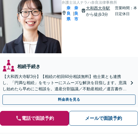
弁護士法人ナラハ奈良法律事務所
奈
奈
大和西大寺駅
営業時間：本
良
良
|
日定休日
から徒歩3分
県
市
相続手続き
【大和西大寺駅3分】【相続の初回60分相談無料】他士業とも連携
し、「円満な相続」をモットーにスムーズな解決を目指します。意識
し始めたら早めにご相談を。遺産分割協議／不動産相続／遺言書作成
／生前贈与など【土曜・夜間対応可】【お子さま連れOK】
料金表を見る
電話で面談予約
メールで面談予約