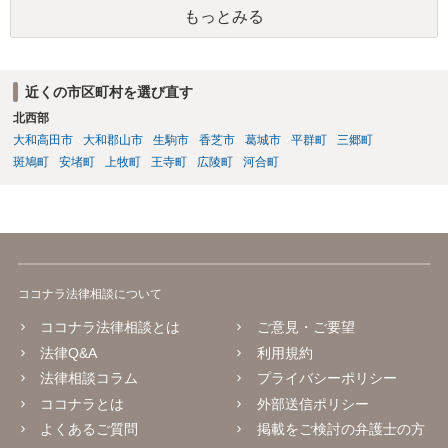
もっとみる
近くの市区町村を選び直す
北西部
大和高田市
大和郡山市
生駒市
香芝市
葛城市
平群町
三郷町
斑鳩町
安堵町
上牧町
王寺町
広陵町
河合町
ココナラ法律相談について
ココナラ法律相談とは
ご意見・ご要望
法律Q&A
利用規約
法律相談コラム
プライバシーポリシー
ココナラとは
外部送信ポリシー
よくあるご質問
掲載をご検討の弁護士の方