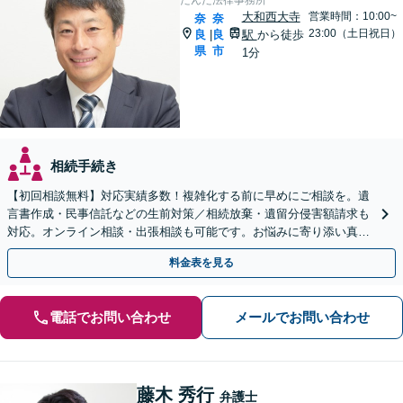
大和西大寺
営業時間：10:00~
奈
奈
23:00（土日祝日）
良
良
駅
から徒歩
|
県
市
1分
相続手続き
【初回相談無料】対応実績多数！複雑化する前に早めにご相談を。遺
言書作成・民事信託などの生前対策／相続放棄・遺留分侵害額請求も
対応。オンライン相談・出張相談も可能です。お悩みに寄り添い真摯
に対応します【休日・夜間対応可】【大和西大寺駅1分】
料金表を見る
電話でお問い合わせ
メールでお問い合わせ
藤木 秀行
弁護士