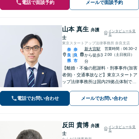
電話で面談予約
メールで面談予約
山本 真生
弁護
インタビューを見
る
士
東京スタートアップ法律事務所 奈良支店
新大宮駅
営業時間：06:30~2
奈
奈
2:00（土日祝日）
良
良
から徒歩3
|
県
市
分
【離婚・不倫の慰謝料・刑事事件(加害
者側)・交通事故など】東京スタートア
ップ法律事務所は国内29拠点体制で全
国対応！【ご自宅からの電話相談にも
対応(法律相談は完全予約制)】各分野で
電話でお問い合わせ
メールでお問い合わせ
専門性の高い弁護士が寄り添い解決を
サポートします。
反田 貴博
弁護
インタビューを見
る
士
たんだ法律事務所