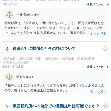
ば相続財産から支出しても単純承認と認められない可能性が高いの
2022年7月13日
役にたった
4
で、相続放棄申述が受理される可能性も高いと思います。
内藤 政信
弁護士
相続放棄は、3か月ゆえ、間に合わないでしょう。 固定資産税はあな
たが代わって支払ってもいいですよ。 いまは、共有になっているの
で、あなたも3分の1支払う義務があります。 遺産分割協議をして、不
動産取得者を決めて、相続登記する必要があります。 登記名義人に支
払い義務があります。
8
鉄道会社に賠償金とその後について
#相続放棄
#相続人調査・確定
#相続手続き
#相続放棄
#口座凍結解除
#不動産・土地の相続
2019年6月28日
役にたった
6
匿名A
弁護士
情報を小出しにされますといつまでも質問と回答にキリがありません
ので、後はお近くの弁護士にご相談下さい。
9
家庭裁判所への自分での書類提出は可能ですか？