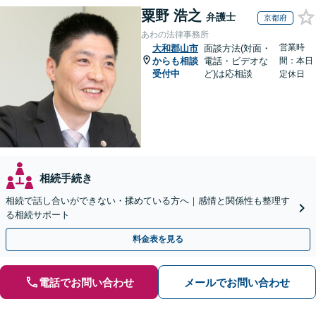
粟野 浩之
弁護士
京都府
あわの法律事務所
営業時
大和郡山市
面談方法(対面・
からも相談
電話・ビデオな
間：本日
受付中
ど)は応相談
定休日
相続手続き
相続で話し合いができない・揉めている方へ｜感情と関係性も整理す
る相続サポート
料金表を見る
電話でお問い合わせ
メールでお問い合わせ