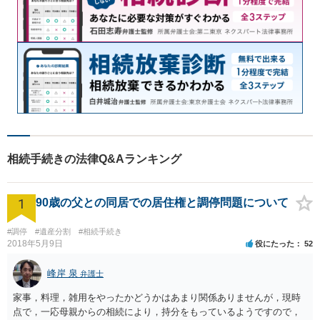
相続手続きの法律Q&Aランキング
1
90歳の父との同居での居住権と調停問題について
#調停
#遺産分割
#相続手続き
2018年5月9日
役にたった
52
峰岸 泉
弁護士
家事，料理，雑用をやったかどうかはあまり関係ありませんが，現時
点で，一応母親からの相続により，持分をもっているようですので，