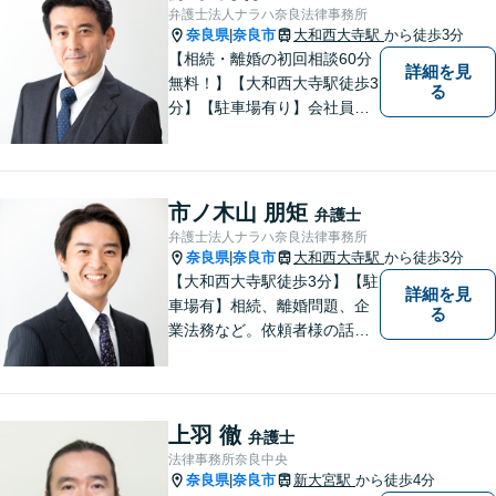
弁護士法人ナラハ奈良法律事務所
奈良県
奈良市
大和西大寺駅
から徒歩3分
|
【相続・離婚の初回相談60分
詳細を見
無料！】【大和西大寺駅徒歩3
る
分】【駐車場有り】会社員を
経験したことで「普通の人」
の感覚を大切にしています。
少しでも気になることがあり
ましたら、どうぞお気軽にご
市ノ木山 朋矩
弁護士
相談ください。【お子様連れ
弁護士法人ナラハ奈良法律事務所
相談可】
奈良県
奈良市
大和西大寺駅
から徒歩3分
|
【大和西大寺駅徒歩3分】【駐
詳細を見
車場有】相続、離婚問題、企
る
業法務など。依頼者様の話を
親身になって聞き、最善の方
向性を示す弁護士でありたい
と思っています。「こんなこ
と聞いても良いのかな」など
上羽 徹
弁護士
と思わず、ぜひ一度ご相談く
法律事務所奈良中央
ださい。【お子様連れ相談
奈良県
奈良市
新大宮駅
から徒歩4分
|