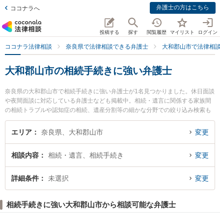
弁護士の方はこちら
ココナラへ
投稿する
探す
閲覧履歴
マイリスト
ログイン
ココナラ法律相談
奈良県で法律相談できる弁護士
大和郡山市で法律相
大和郡山市の相続手続きに強い弁護士
奈良県の大和郡山市で相続手続きに強い弁護士が1名見つかりました。休日面談
や夜間面談に対応している弁護士なども掲載中。相続・遺言に関係する家族間
の相続トラブルや認知症の相続、遺産分割等の細かな分野での絞り込み検索も
でき便利です。特にまほら法律事務所の大島 義徳弁護士のプロフィール情報や
弁護士費用、強みなどが注目されています。『大和郡山市で土日や夜間に発生
エリア
奈良県、大和郡山市
変更
した相続手続きのトラブルを今すぐに弁護士に相談したい』『相続手続きのト
ラブル解決の実績豊富な近くの弁護士を検索したい』『初回相談無料で相続手
相談内容
相続・遺言、相続手続き
変更
続きを法律相談できる大和郡山市内の弁護士に相談予約したい』などでお困り
の相談者さんにおすすめです。
詳細条件
未選択
変更
相続手続きに強い大和郡山市から相談可能な弁護士