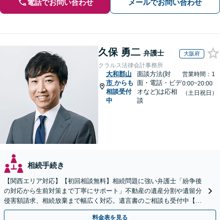
電話でお問い合わせ
メールでお問い合わせ
久保 勇二
弁護士
大阪府
クラルス法律会計事務所
大和郡山
面談方法(対
営業時間：1
市
からも
面・電話・ビデ
0:00~20:00
相談受付
オなど)は応相
（土日祝日）
中
談
相続手続き
【関西エリア対応】【初回相談無料】相続問題に強い弁護士「紛争後
の対応から生前対策まで丁寧にサポート」不動産の遺産分割や遺留分
侵害額請求、相続放棄まで幅広く対応。遺言書のご相談も受付中【夜
間・休日面談可】【WEB面談】【完全個室】
料金表を見る