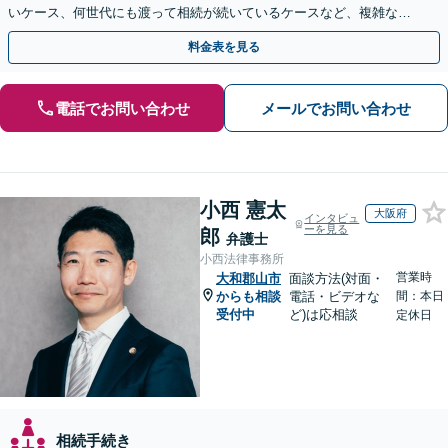
いケース、何世代にも渡って相続が続いているケースなど、複雑な事
案でも対応！協議、調停、審判どのフェーズからも相談可
料金表を見る
電話でお問い合わせ
メールでお問い合わせ
小西 憲太
大阪府
インタビュ
ーを見る
郎
弁護士
小西法律事務所
営業時
大和郡山市
面談方法(対面・
からも相談
電話・ビデオな
間：本日
受付中
ど)は応相談
定休日
相続手続き