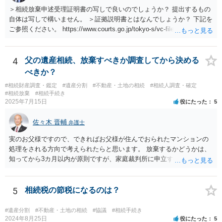
＞相続放棄申述受理証明書の写しで良いのでしょうか？ 提出するもの
自体は写しで構いません。 ＞証拠説明書とはなんでしょうか？ 下記を
ご参照ください。 https://www.courts.go.jp/tokyo-s/vc-files/tokyo-s/file/
14-1kisairei.pdf
4
父の遺産相続、放棄すべきか調査してから決める
べきか？
#相続財産調査・鑑定
#遺産分割
#不動産・土地の相続
#相続人調査・確定
#相続放棄
#相続手続き
2025年7月15日
役にたった
5
佐々木 晋輔
弁護士
実のお父様ですので、できればお父様が住んでおられたマンションの
処理をされる方向で考えられたらと思います。 放棄するかどうかは、
知ってから3カ月以内が原則ですが、家庭裁判所に申立すれば3カ月の
期間を伸長することができます。 その間に、財産の状況を調査して、
放棄するかどうか決めることができます。 銀行やサラ金が数年も放置
することはありませんので、数年後に借金が発見される可能性はほぼ
5
相続税の節税になるのは？
ありません。 なお、私が扱った相続放棄を検討していた案件で、期間
伸長して調査したところ、サラ金に対する過払金など相当な財産が見
#遺産分割
#不動産・土地の相続
#協議
#相続手続き
つかったため相続したという事例がありました。
2024年8月25日
役にたった
5