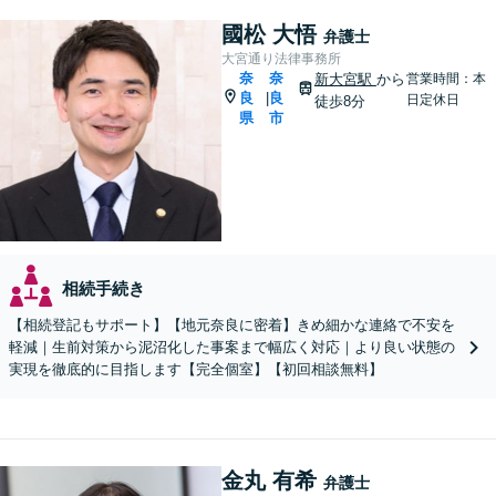
國松 大悟
弁護士
大宮通り法律事務所
奈
奈
新大宮駅
から
営業時間：本
良
良
|
日定休日
徒歩8分
県
市
相続手続き
【相続登記もサポート】【地元奈良に密着】きめ細かな連絡で不安を
軽減｜生前対策から泥沼化した事案まで幅広く対応｜より良い状態の
実現を徹底的に目指します【完全個室】【初回相談無料】
金丸 有希
弁護士