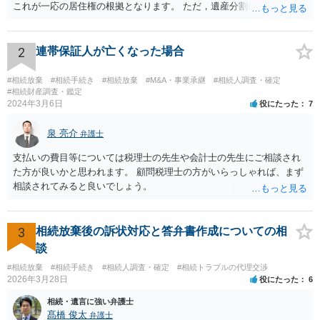
これが一応の居住権の根拠となります。 ただ，遺産分割により，母の
持分を父親が取得した場合，住み続けるのは難しいかも知れません。
2
連帯保証人が亡くなった場合
#相続放棄
#相続手続き
#相続放棄
#M&A・事業承継
#相続人調査・確定
#相続財産調査・鑑定
2024年3月6日
役にたった
7
泉 亮介
弁護士
支払いの費目等については税理士の先生や会計士の先生にご相談され
た方が良いかと思われます。 顧問税理士の方がいらっしゃれば、まず
相談されてみると良いでしょう。
3
相続放棄後の訴状対応と答弁書作成についての相
談
#相続放棄
#相続手続き
#相続人調査・確定
#相続トラブルの代理交渉
2026年3月28日
役にたった
6
相続・遺言に強い弁護士
髙橋 俊太
弁護士