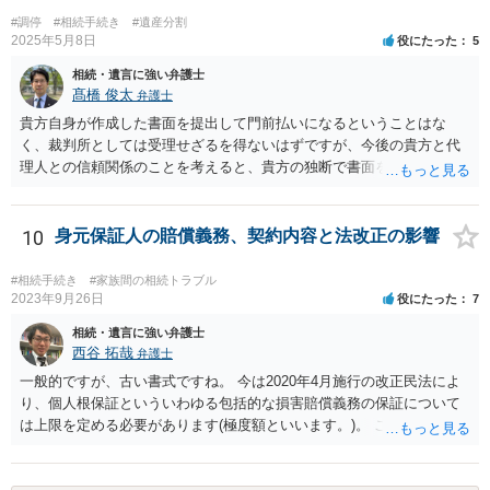
#調停
#相続手続き
#遺産分割
2025年5月8日
役にたった
5
相続・遺言に強い弁護士
髙橋 俊太
弁護士
貴方自身が作成した書面を提出して門前払いになるということはな
く、裁判所としては受理せざるを得ないはずですが、今後の貴方と代
理人との信頼関係のことを考えると、貴方の独断で書面を提出したり
裁判所に電話したりするのはお勧めしにくいところです。 現在の弁護
士が主張書面の提出を渋っているようですが、弁護士として提出の実
益がないと考えている可能性もあると思いますので、そのあたりも含
10
身元保証人の賠償義務、契約内容と法改正の影響
めて、弁護士見解を確認等するためによく打ち合わせた方がよいと思
います。単に面倒臭いということで書面提出をしないということであ
#相続手続き
#家族間の相続トラブル
れば、当該弁護士との委任関係を修了した上で、貴方のほうで書面提
2023年9月26日
役にたった
7
出することを検討なさった方がよいでしょう。
相続・遺言に強い弁護士
西谷 拓哉
弁護士
一般的ですが、古い書式ですね。 今は2020年4月施行の改正民法によ
り、個人根保証といういわゆる包括的な損害賠償義務の保証について
は上限を定める必要があります(極度額といいます。)。 この書式にサ
インしても、実際は連帯保証部分は民法465条の2②により無効とな
り、会社側は請求できない可能性が高そうです。