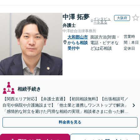
中澤 拓夢
大阪府
インタビュ
ーを見る
弁護士
中澤総合法律事務所
営業時
大和郡山市
面談方法(対面・
からも相談
電話・ビデオな
間：本日
受付中
ど)は応相談
定休日
相続手続き
【関西エリア対応】【弁護士直通】【初回相談無料】【出張相談可／
自宅や病院や介護施設まで】「他士業と連携しワンストップで解決」
「感情的な対立を避けた円滑な相続の実現」相談者さまに合った解決
のプランをご提案
料金表を見る