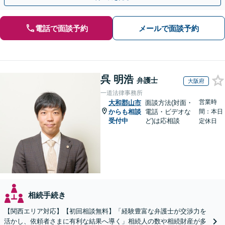
電話で面談予約
メールで面談予約
呉 明浩
弁護士
大阪府
一道法律事務所
営業時
大和郡山市
面談方法(対面・
からも相談
電話・ビデオな
間：本日
受付中
ど)は応相談
定休日
相続手続き
【関西エリア対応】【初回相談無料】「経験豊富な弁護士が交渉力を
活かし、依頼者さまに有利な結果へ導く」相続人の数や相続財産が多