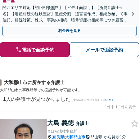
関西エリア対応【初回相談無料】【ビデオ面談可】【所属弁護士6
名】【遺産相続の経験豊富】遺産分割、遺言書作成、相続放棄、民事
信託、相続対策、株式・事業の相続、暗号資産の相続等につき豊富な
対応実績。【バリアフリー】【完全個室対応】
料金表を見る
電話で面談予約
メールで面談予約
大和郡山市に所在する弁護士
大和郡山市の事務所等での面談予約が可能です。
1
人の弁護士が見つかりました
(検索結果について詳しくは
こちら
)
1件中 1-1件を表示
大島 義徳
弁護士
まほら法律事務所
奈良県
大和郡山市
郡山駅
から徒歩1分
|