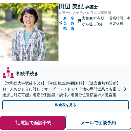
田辺 美紀
弁護士
弁護士法人ナラハ奈良法律事務所
奈
奈
大和西大寺駅
営業時間：本
良
良
|
日定休日
から徒歩3分
県
市
相続手続き
【大和西大寺駅徒歩3分】【初回相談1時間無料】【遺言書無料診断】
お一人おひとりに対してオーダーメイドで！「他の専門士業とも密に
連携し対応可能」遺産分割協議・調停／遺留分侵害額請求／遺言書作
成／相続放棄など【土曜・夜間対応可】【完全個室対応】
料金表を見る
電話で面談予約
メールで面談予約