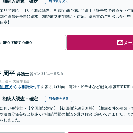
相続人調査・確定
料金表を見る
エリア対応】【初回相談無料】相続問題に強い弁護士「紛争後の対応から生
割や遺留分侵害額請求、相続放棄まで幅広く対応。遺言書のご相談も受付中【
個室】
メー
 周平
弁護士
インタビューを見る
護士法人 大阪事務所
郡山市
からも相談受付中
面談方法(対面・電話・ビデオなど)は応相談
営業時間：1
相続人調査・確定
料金表を見る
に強い弁護士＞【全国相談対応】【初回相談60分無料】【相続案件の相談・解
や遺留分侵害など数多くの相続問題の相談を受け解決に導いてきました。ま
をしました。