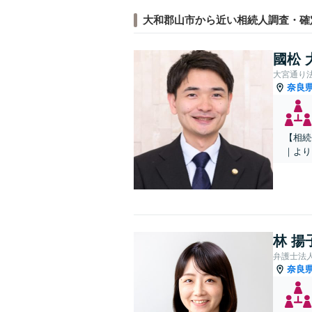
大和郡山市から近い相続人調査・確
國松 
大宮通り
奈良
【相続
｜より
林 揚
弁護士法
奈良