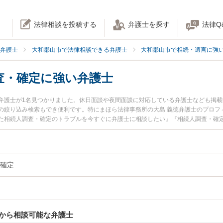
法律相談を投稿する
弁護士を探す
法律Q
弁護士
大和郡山市で法律相談できる弁護士
大和郡山市で相続・遺言に強
査・確定に強い弁護士
弁護士が1名見つかりました。休日面談や夜間面談に対応している弁護士なども掲
の絞り込み検索もでき便利です。特にまほら法律事務所の大島 義徳弁護士のプロフ
た相続人調査・確定のトラブルを今すぐに弁護士に相談したい』『相続人調査・確
を法律相談できる大和郡山市内の弁護士に相談予約したい』などでお困りの相談者
確定
から相談可能な弁護士