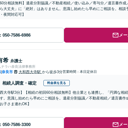
60分相談無料】遺産分割協議／不動産相続／使い込み／寄与分／遺言書作成
ら大丈夫」に「絶対」はありません。意識し始めたら早めにご相談を。相談予
・夜間対応可】
メー
有希
弁護士
人ナラハ奈良法律事務所
県
奈良市
大和西大寺駅
から徒歩3分
営業時間：本日定休日
|
相続人調査・確定
料金表を見る
西大寺駅3分】【相続の初回60分相談無料】他士業とも連携し、「円満な相
す。意識し始めたら早めにご相談を。遺産分割協議／不動産相続／遺言書作
お子さま連れOK】
メー