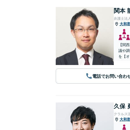
関本 
弁護士法
大和
【関西
議や調
を【オ
電話でお問い合わ
久保 
クラルス
大和