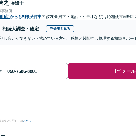
浩之
弁護士
律事務所
郡山市
からも相談受付中
面談方法(対面・電話・ビデオなど)は応相談
営業時間
相続人調査・確定
料金表を見る
話し合いができない・揉めている方へ｜感情と関係性も整理する相続サポー
せ
メール
。
果について詳しくは
こちら
)