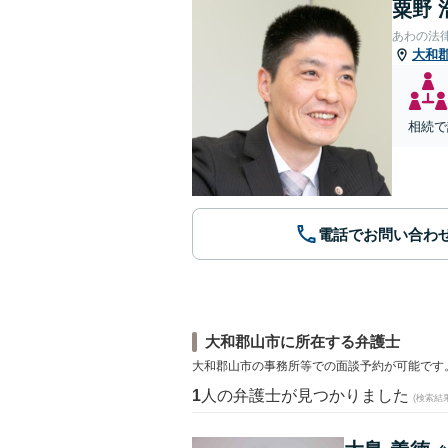
粟野 
あわの法
大和
相続で
電話でお問い合わ
大和郡山市に所在する弁護士
大和郡山市の事務所等での面談予約が可能です
1
人の弁護士が見つかりました
(検索結