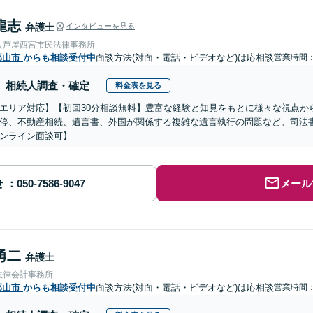
龍志
弁護士
インタビューを見る
人芦屋西宮市民法律事務所
郡山市
からも相談受付中
面談方法(対面・電話・ビデオなど)は応相談
営業時間
相続人調査・確定
料金表を見る
エリア対応】【初回30分相談無料】豊富な経験と知見をもとに様々な視点か
停、不動産相続、遺言書、外国が関係する複雑な遺言執行の問題など。司法
ンライン面談可】
せ
メール
勇二
弁護士
法律会計事務所
郡山市
からも相談受付中
面談方法(対面・電話・ビデオなど)は応相談
営業時間：1