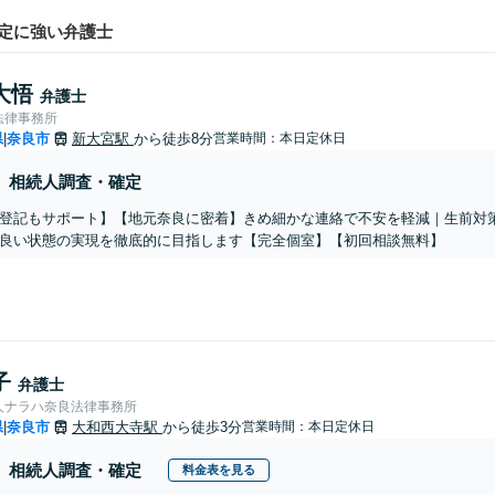
定に強い弁護士
大悟
弁護士
法律事務所
県
奈良市
新大宮駅
から徒歩8分
営業時間：本日定休日
|
相続人調査・確定
登記もサポート】【地元奈良に密着】きめ細かな連絡で不安を軽減｜生前対
良い状態の実現を徹底的に目指します【完全個室】【初回相談無料】
子
弁護士
人ナラハ奈良法律事務所
県
奈良市
大和西大寺駅
から徒歩3分
営業時間：本日定休日
|
相続人調査・確定
料金表を見る