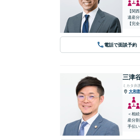
【関西
遺産分
【完全
電話で面談予約
三津谷
ミカタ弁
大和
＜相続
産分割
手伝い