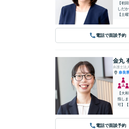
【初回
しだか
【土曜
電話で面談予約
金丸 
弁護士法
奈良
【大和
指しま
可】【
電話で面談予約