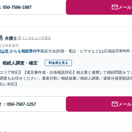
メール
尚
弁護士
インタビューを見る
髙法律事務所
郡山市
からも相談受付中
面談方法(対面・電話・ビデオなど)は応相談
営業時間
相続人調査・確定
料金表を見る
エリア対応】【遺言書作成・出張相談対応】他士業と連携して相続問題をワ
調査もお任せください」遺産分割／相続放棄／相続人調査／遺留分侵害額請
払い対応】
せ
メール