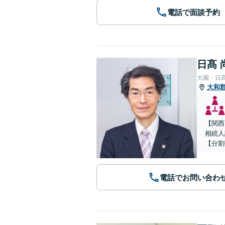
電話で面談予約
日髙 
大園・日
大和
【関西
相続人
【分割
電話でお問い合わ