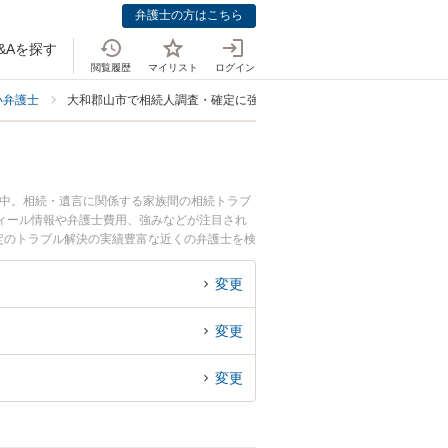
弁護士の方はこちら
&Aを探す
閲覧履歴
マイリスト
ログイン
い弁護士
大和郡山市で相続人調査・確定に強い弁護士
載中。相続・遺言に関係する家族間の相続トラブ
ィール情報や弁護士費用、強みなどが注目され
定のトラブル解決の実績豊富な近くの弁護士を検
さんにおすすめです。
変更
変更
変更