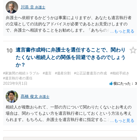
川添 圭
弁護士
弁護士へ依頼するかどうかは事案によりますが、あなたも遺言執行者
の立場としての法的なアドバイスが必要であるとお見受けしますの
で、弁護士へ相談することをお勧めします。「あちらの弁護士」（元
嫁と娘の弁護士のことでしょうか）へ聴いても、自分に有利な主張や
誘導しかしてこないと思います。
10
遺言書作成時に弁護士を選任することで、関わり
たくない相続人との関係を回避できるのでしょう
か？
#家族間の相続トラブル
#遺言
#遺産分割
#公正証書遺言の作成
#相続手続き
#遺言執行者の選任
2023年9月1日
役にたった
3
髙橋 俊太
弁護士
相続人が複数おられて、一部の方について関わりたくないとお考えの
場合は、関わってもよい方を遺言執行者にしておくという方法も考え
られます。もちろん、弁護士を遺言執行者に指定することもできます
が、（関わってもよい）相続人を遺言執行者に指定しておいて、その
方に再委任の権限を付与しておくという方法もあります。 一度、弁護
士に直接ご相談されることをお勧めいたします。