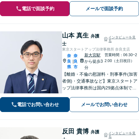
電話で面談予約
メールで面談予約
山本 真生
弁護
インタビューを見
る
士
東京スタートアップ法律事務所 奈良支店
新大宮駅
営業時間：06:30~2
奈
奈
2:00（土日祝日）
良
良
から徒歩3
|
県
市
分
【離婚・不倫の慰謝料・刑事事件(加害
者側)・交通事故など】東京スタートア
ップ法律事務所は国内29拠点体制で全
国対応！【ご自宅からの電話相談にも
対応(法律相談は完全予約制)】各分野で
電話でお問い合わせ
メールでお問い合わせ
専門性の高い弁護士が寄り添い解決を
サポートします。
反田 貴博
弁護
インタビューを見
る