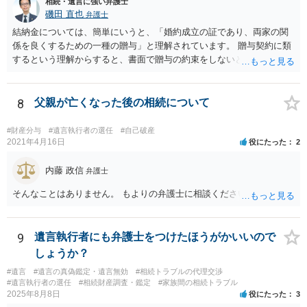
相続・遺言に強い弁護士
磯田 直也
弁護士
結納金については、簡単にいうと、「婚約成立の証であり、両家の関
係を良くするための一種の贈与」と理解されています。 贈与契約に類
するという理解からすると、書面で贈与の約束をしないと相手方は支
払いを請求できません。 反面、実際に支払ったあとから返金を求める
ことは困難です。 くれぐれも今後お気をつけください。 弁護士に対応
を依頼されるのも悪くはありませんが、感情的な理由が強いと思いま
8
父親が亡くなった後の相続について
すので法的観点から説得を試みても解決は難しいように思います。
#財産分与
#遺言執行者の選任
#自己破産
2021年4月16日
役にたった
2
内藤 政信
弁護士
そんなことはありません。 もよりの弁護士に相談ください。
9
遺言執行者にも弁護士をつけたほうがかいいので
しょうか？
#遺言
#遺言の真偽鑑定・遺言無効
#相続トラブルの代理交渉
#遺言執行者の選任
#相続財産調査・鑑定
#家族間の相続トラブル
2025年8月8日
役にたった
3