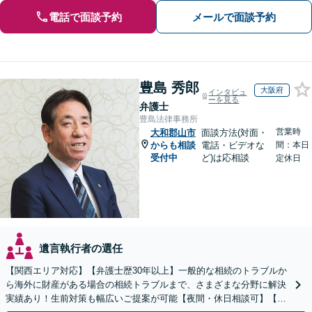
電話で面談予約
メールで面談予約
豊島 秀郎
大阪府
インタビュ
ーを見る
弁護士
豊島法律事務所
営業時
大和郡山市
面談方法(対面・
からも相談
電話・ビデオな
間：本日
受付中
ど)は応相談
定休日
遺言執行者の選任
【関西エリア対応】【弁護士歴30年以上】一般的な相続のトラブルか
ら海外に財産がある場合の相続トラブルまで、さまざまな分野に解決
実績あり！生前対策も幅広いご提案が可能【夜間・休日相談可】【完