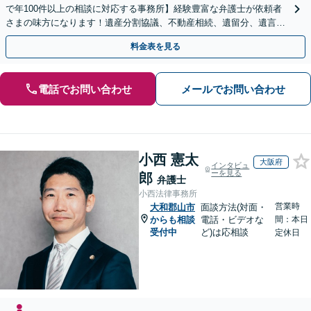
で年100件以上の相談に対応する事務所】経験豊富な弁護士が依頼者
さまの味方になります！遺産分割協議、不動産相続、遺留分、遺言書
の作成など【烏丸御池駅7分】
料金表を見る
電話でお問い合わせ
メールでお問い合わせ
小西 憲太
大阪府
インタビュ
ーを見る
郎
弁護士
小西法律事務所
営業時
大和郡山市
面談方法(対面・
からも相談
電話・ビデオな
間：本日
受付中
ど)は応相談
定休日