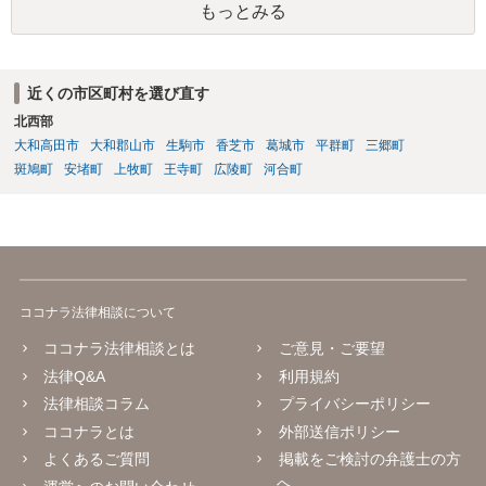
もっとみる
近くの市区町村を選び直す
北西部
大和高田市
大和郡山市
生駒市
香芝市
葛城市
平群町
三郷町
斑鳩町
安堵町
上牧町
王寺町
広陵町
河合町
ココナラ法律相談について
ココナラ法律相談とは
ご意見・ご要望
法律Q&A
利用規約
法律相談コラム
プライバシーポリシー
ココナラとは
外部送信ポリシー
よくあるご質問
掲載をご検討の弁護士の方
へ