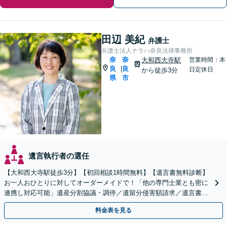
田辺 美紀
弁護士
弁護士法人ナラハ奈良法律事務所
奈
奈
大和西大寺駅
営業時間：本
良
良
|
日定休日
から徒歩3分
県
市
遺言執行者の選任
【大和西大寺駅徒歩3分】【初回相談1時間無料】【遺言書無料診断】
お一人おひとりに対してオーダーメイドで！「他の専門士業とも密に
連携し対応可能」遺産分割協議・調停／遺留分侵害額請求／遺言書作
成／相続放棄など【土曜・夜間対応可】【完全個室対応】
料金表を見る