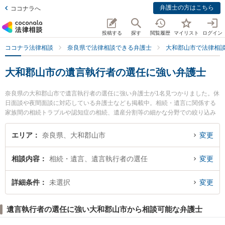
弁護士の方はこちら
ココナラへ
投稿する
探す
閲覧履歴
マイリスト
ログイン
ココナラ法律相談
奈良県で法律相談できる弁護士
大和郡山市で法律相
大和郡山市の遺言執行者の選任に強い弁護士
奈良県の大和郡山市で遺言執行者の選任に強い弁護士が1名見つかりました。休
日面談や夜間面談に対応している弁護士なども掲載中。相続・遺言に関係する
家族間の相続トラブルや認知症の相続、遺産分割等の細かな分野での絞り込み
検索もでき便利です。特にまほら法律事務所の大島 義徳弁護士のプロフィール
情報や弁護士費用、強みなどが注目されています。『大和郡山市で土日や夜間
エリア
奈良県、大和郡山市
変更
に発生した遺言執行者の選任のトラブルを今すぐに弁護士に相談したい』『遺
言執行者の選任のトラブル解決の実績豊富な近くの弁護士を検索したい』『初
相談内容
相続・遺言、遺言執行者の選任
変更
回相談無料で遺言執行者の選任を法律相談できる大和郡山市内の弁護士に相談
予約したい』などでお困りの相談者さんにおすすめです。
詳細条件
未選択
変更
遺言執行者の選任に強い大和郡山市から相談可能な弁護士