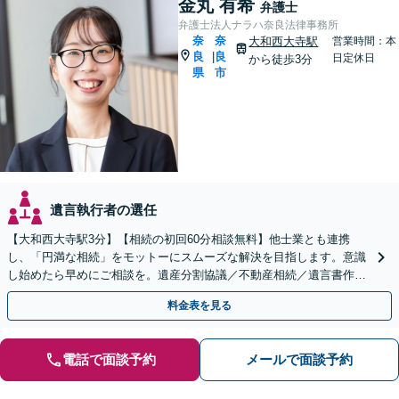
金丸 有希
弁護士
弁護士法人ナラハ奈良法律事務所
奈
奈
大和西大寺駅
営業時間：本
良
良
|
日定休日
から徒歩3分
県
市
遺言執行者の選任
【大和西大寺駅3分】【相続の初回60分相談無料】他士業とも連携
し、「円満な相続」をモットーにスムーズな解決を目指します。意識
し始めたら早めにご相談を。遺産分割協議／不動産相続／遺言書作成
／生前贈与など【土曜・夜間対応可】【お子さま連れOK】
料金表を見る
電話で面談予約
メールで面談予約