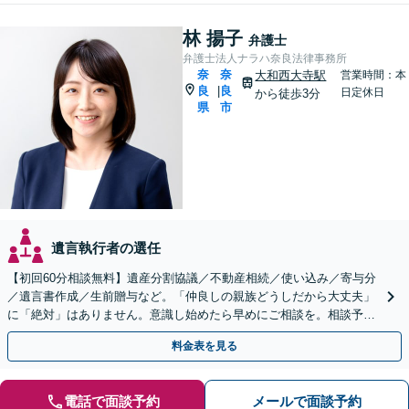
林 揚子
弁護士
弁護士法人ナラハ奈良法律事務所
奈
奈
大和西大寺駅
営業時間：本
良
良
|
日定休日
から徒歩3分
県
市
遺言執行者の選任
【初回60分相談無料】遺産分割協議／不動産相続／使い込み／寄与分
／遺言書作成／生前贈与など。「仲良しの親族どうしだから大丈夫」
に「絶対」はありません。意識し始めたら早めにご相談を。相談予約
をネットから24時間受付可能です【土曜・夜間対応可】
料金表を見る
電話で面談予約
メールで面談予約