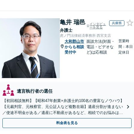
亀井 瑞邑
兵庫県
インタビュ
ーを見る
弁護士
虎ノ門法律経済事務所 西宮支店
営業時
大和郡山市
面談方法(対面・
からも相談
電話・ビデオな
間：本日
受付中
ど)は応相談
定休日
遺言執行者の選任
【初回相談無料】【昭和47年創業×弁護士約100名の豊富なノウハウ】
【元裁判官、元検察官、元公証人など複数在籍】遺産分割が進まない
／使途不明金がある／遺産に不動産があるなど、相続でのお悩みはご
相談ください【他士業連携で登記・税も対応】
料金表を見る