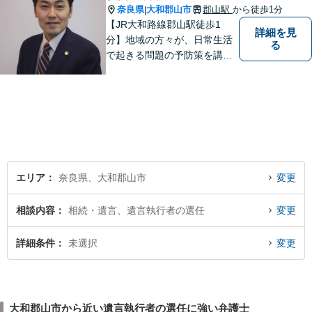
奈良県
大和郡山市
郡山駅
から徒歩1分
|
【JR大和路線郡山駅徒歩1
詳細を見
分】地域の方々が、日常生活
る
で起きる問題の予防策を講じ
たい時や、既に問題を抱えて
何から手を付けてよいか分か
らない時に、まず相談できる
身近な弁護士を目指していま
す。
エリア
奈良県、大和郡山市
変更
相談内容
相続・遺言、遺言執行者の選任
変更
詳細条件
未選択
変更
大和郡山市から近い遺言執行者の選任に強い弁護士