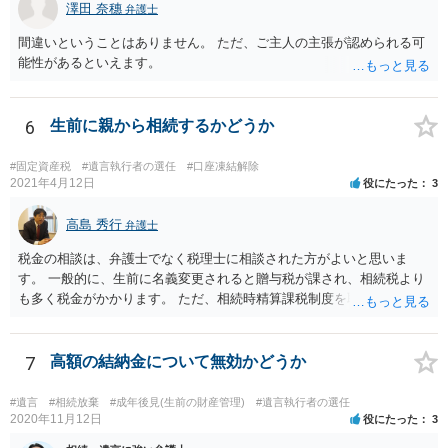
澤田 奈穗
弁護士
間違いということはありません。 ただ、ご主人の主張が認められる可
能性があるといえます。
6
生前に親から相続するかどうか
#固定資産税
#遺言執行者の選任
#口座凍結解除
2021年4月12日
役にたった
3
高島 秀行
弁護士
税金の相談は、弁護士でなく税理士に相談された方がよいと思いま
す。 一般的に、生前に名義変更されると贈与税が課され、相続税より
も多く税金がかかります。 ただ、相続時精算課税制度を取れば、実質
的に相続税と同等の税金で済む可能性があります。 実際に税理士にど
ういう場合にどれくらい税金がかかるか計算してもらって どういう方
針を取るか決められたらよいと思います。
7
高額の結納金について無効かどうか
#遺言
#相続放棄
#成年後見(生前の財産管理)
#遺言執行者の選任
2020年11月12日
役にたった
3