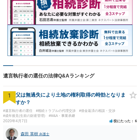
遺言執行者の選任の法律Q&Aランキング
1
父は無過失により土地の権利取得の時効となりま
すか？
#遺言執行者の選任
#相続トラブルの代理交渉
#借金返済の相談・交渉
#成年後見(生前の財産管理)
#M&A・事業承継
2020年4月7日
役にたった
6
森田 英樹
弁護士