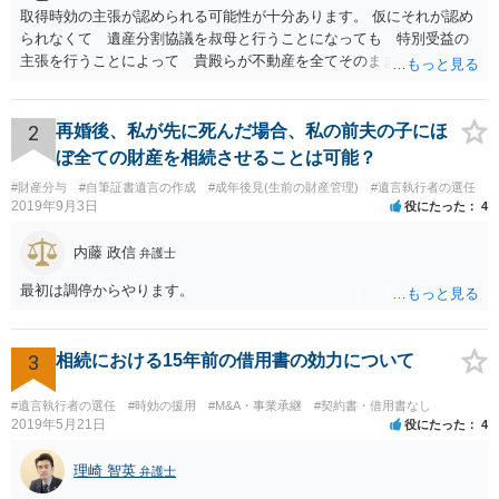
取得時効の主張が認められる可能性が十分あります。 仮にそれが認め
られなくて 遺産分割協議を叔母と行うことになっても 特別受益の
主張を行うことによって 貴殿らが不動産を全てそのまま取得できる
ことが可能でしょう。
2
再婚後、私が先に死んだ場合、私の前夫の子にほ
ぼ全ての財産を相続させることは可能？
#財産分与
#自筆証書遺言の作成
#成年後見(生前の財産管理)
#遺言執行者の選任
2019年9月3日
役にたった
4
内藤 政信
弁護士
最初は調停からやります。
3
相続における15年前の借用書の効力について
#遺言執行者の選任
#時効の援用
#M&A・事業承継
#契約書・借用書なし
2019年5月21日
役にたった
4
理崎 智英
弁護士