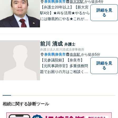
ださい。【お子様連れ相談
奈良県
奈良市
新大宮駅
から徒歩4分
|
可】
【弁護士20年以上】【新大宮
詳細を見
駅4分】★AIを活用★やるから
る
には徹底的にやる★これが私
のスタイルです。ご相談者に
とって少しでもプラスになる
のであれば、どのような努力
も惜しみません！「不安を安
前川 清成
弁護士
心に」丁寧にサポートしま
弁護士法人前川清成法律事務所
す。お気軽にご相談ください
奈良県
奈良市
奈良駅
から徒歩5分
|
【元参議院銀】【奈良市】
詳細を見
【元民事調停官】多重債務問
る
題でお困りの方はご相談くだ
さい。その他、一般民事事件
も対応しております。奈良市
大宮町でお困りの方がいまし
たら、一度ご相談ください。
相続に関する診断ツール