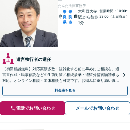
士
たんだ法律事務所
大和西大寺
営業時間：10:00~
奈
奈
23:00（土日祝日）
良
良
駅
から徒歩
|
県
市
1分
遺言執行者の選任
【初回相談無料】対応実績多数！複雑化する前に早めにご相談を。遺
言書作成・民事信託などの生前対策／相続放棄・遺留分侵害額請求も
対応。オンライン相談・出張相談も可能です。お悩みに寄り添い真摯
に対応します【休日・夜間対応可】【大和西大寺駅1分】
料金表を見る
電話でお問い合わせ
メールでお問い合わせ