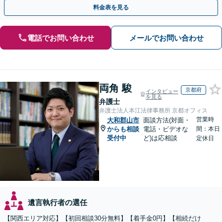
全個室】
料金表を見る
電話でお問い合わせ
メールでお問い合わせ
両角 駿
京都府
インタビュー
を見る
弁護士
弁護士法人本江法律事務所 京都オフィス
営業時
大和郡山市
面談方法(対面・
からも相談
電話・ビデオな
間：本日
受付中
ど)は応相談
定休日
遺言執行者の選任
【関西エリア対応】【初回相談30分無料】【着手金0円】【相続だけ