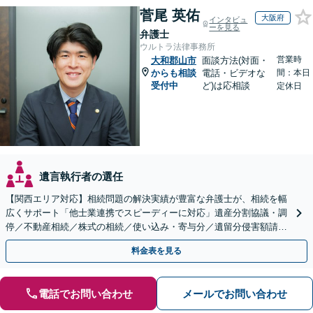
菅尾 英佑
大阪府
インタビュ
ーを見る
弁護士
ウルトラ法律事務所
営業時
大和郡山市
面談方法(対面・
からも相談
電話・ビデオな
間：本日
受付中
ど)は応相談
定休日
遺言執行者の選任
【関西エリア対応】相続問題の解決実績が豊富な弁護士が、相続を幅
広くサポート「他士業連携でスピーディーに対応」遺産分割協議・調
停／不動産相続／株式の相続／使い込み・寄与分／遺留分侵害額請求
／相続放棄（借金の相続）／遺言書作成
料金表を見る
電話でお問い合わせ
メールでお問い合わせ