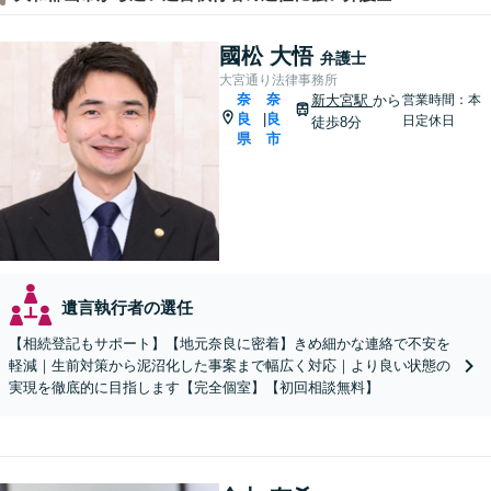
國松 大悟
弁護士
大宮通り法律事務所
奈
奈
新大宮駅
から
営業時間：本
良
良
|
日定休日
徒歩8分
県
市
遺言執行者の選任
【相続登記もサポート】【地元奈良に密着】きめ細かな連絡で不安を
軽減｜生前対策から泥沼化した事案まで幅広く対応｜より良い状態の
実現を徹底的に目指します【完全個室】【初回相談無料】