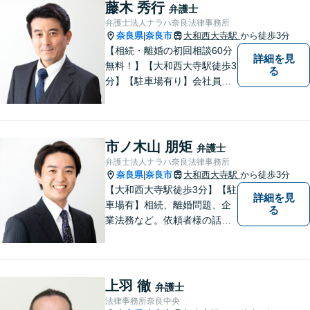
藤木 秀行
弁護士
弁護士法人ナラハ奈良法律事務所
奈良県
奈良市
大和西大寺駅
から徒歩3分
|
【相続・離婚の初回相談60分
詳細を見
無料！】【大和西大寺駅徒歩3
る
分】【駐車場有り】会社員を
経験したことで「普通の人」
の感覚を大切にしています。
少しでも気になることがあり
ましたら、どうぞお気軽にご
市ノ木山 朋矩
弁護士
相談ください。【お子様連れ
弁護士法人ナラハ奈良法律事務所
相談可】
奈良県
奈良市
大和西大寺駅
から徒歩3分
|
【大和西大寺駅徒歩3分】【駐
詳細を見
車場有】相続、離婚問題、企
る
業法務など。依頼者様の話を
親身になって聞き、最善の方
向性を示す弁護士でありたい
と思っています。「こんなこ
と聞いても良いのかな」など
上羽 徹
弁護士
と思わず、ぜひ一度ご相談く
法律事務所奈良中央