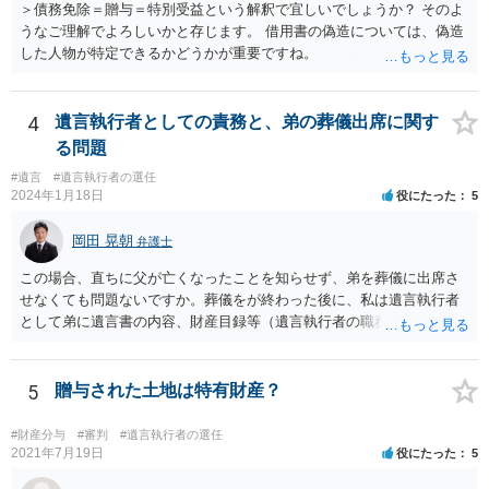
＞債務免除＝贈与＝特別受益という解釈で宜しいでしょうか？ そのよ
うなご理解でよろしいかと存じます。 借用書の偽造については、偽造
した人物が特定できるかどうかが重要ですね。
4
遺言執行者としての責務と、弟の葬儀出席に関す
る問題
#遺言
#遺言執行者の選任
2024年1月18日
役にたった
5
岡田 晃朝
弁護士
この場合、直ちに父が亡くなったことを知らせず、弟を葬儀に出席さ
せなくても問題ないですか。葬儀をが終わった後に、私は遺言執行者
として弟に遺言書の内容、財産目録等（遺言執行者の職務）を知らせ
ればよいですか。 葬儀は喪主が主催する行事ですから、誰を参加させ
るかは喪主の自由です。 呼ばなくてもかまいません。 そもそも、そう
いう法律関係にありません。 遺言の内容と遺産の総額の通知、公正証
5
贈与された土地は特有財産？
書でない場合は遺言の検認については、執行者に通知義務があるの
で、対応しましょう。 そのあとは遺留分の請求などがあればそれへの
#財産分与
#審判
#遺言執行者の選任
対応となるでしょう。
2021年7月19日
役にたった
5