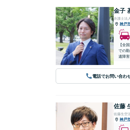
金子 
弁護士法
神戸
【全国
での勤
遺障害
電話でお問い合わ
佐藤 
佐藤生空
神戸