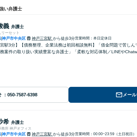
強い弁護士
峻義
弁護士
人リーセット
県
神戸市中央区
神戸三宮駅
から徒歩3分
営業時間：本日定休日
|
宮駅3分】【債務整理、企業法務は初回相談無料】「借金問題で苦しん
務案件の取り扱い実績豊富な弁護士」「柔軟な対応体制／LINEやChatw
せ
メール
沙希
弁護士
事務所 神戸オフィス
県
神戸市中央区
神戸三宮駅
から徒歩3分
営業時間：00:00~23:59（土日祝日）
|