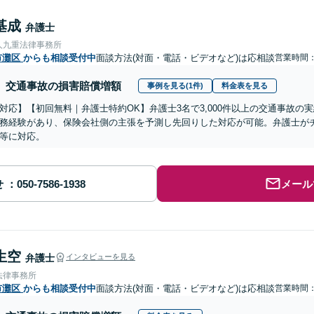
基成
弁護士
人九重法律事務所
市灘区
からも相談受付中
面談方法(対面・電話・ビデオなど)は応相談
営業時間
交通事故の損害賠償増額
事例を見る(1件)
料金表を見る
対応】【初回無料｜弁護士特約OK】弁護士3名で3,000件以上の交通事故の
務経験があり、保険会社側の主張を予測し先回りした対応が可能。弁護士が
等に対応。
せ
メール
生空
弁護士
インタビューを見る
法律事務所
市灘区
からも相談受付中
面談方法(対面・電話・ビデオなど)は応相談
営業時間