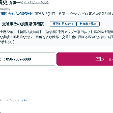
義史
弁護士
インタビューを見る
律事務所
市灘区
からも相談受付中
面談方法(対面・電話・ビデオなど)は応相談
営業時間
交通事故の損害賠償増額
事例を見る(1件)
料金表を見る
士歴22年】【初回相談無料】【賠償額2億円アップの事例あり】高次脳機能
な実績／画期的な判決・和解を多数獲得／交通外傷に関する医学的知識に精
間対応可】
せ
メール
。
果について詳しくは
こちら
)