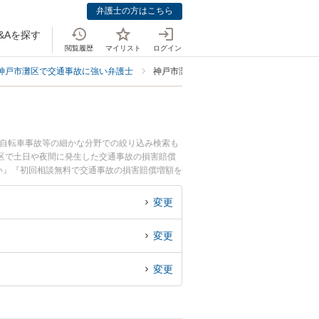
弁護士の方はこちら
&Aを探す
閲覧履歴
マイリスト
ログイン
神戸市灘区で交通事故に強い弁護士
神戸市灘区で損害賠償増額に強い弁護士
、自転車事故等の細かな分野での絞り込み検索も
区で土日や夜間に発生した交通事故の損害賠償
い』『初回相談無料で交通事故の損害賠償増額を
変更
変更
変更