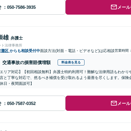
せ
メール
崇雄
弁護士
ント法律事務所
市灘区
からも相談受付中
面談方法(対面・電話・ビデオなど)は応相談
営業時間
交通事故の損害賠償増額
料金表を見る
エリア対応】【初回相談無料】弁護士特約利用可！難解な法律用語もわかり
言と丁寧な対応で、然るべき補償を受け取れるよう最善を尽くします。保険
休日・夜間面談可】
せ
メール