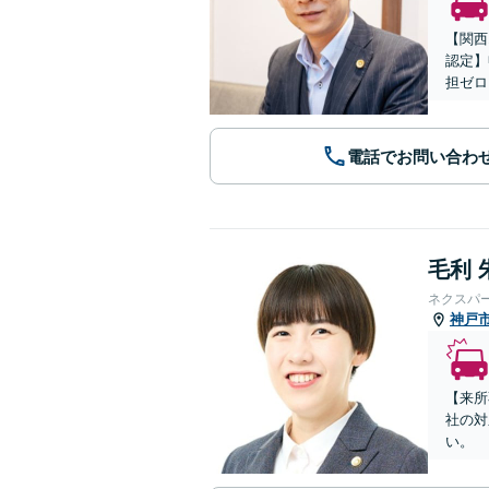
【関西
認定】
担ゼロ
電話でお問い合わ
毛利 
ネクスパ
神戸
【来所
社の対
い。