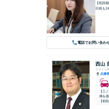
【初回相
日祝も2
電話でお問い合わ
西山 
リライト
兵庫
【三ノ
満を感
【初回