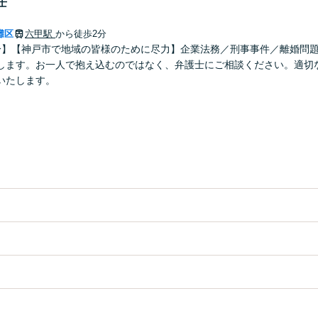
士
灘区
六甲駅
から徒歩2分
分】【神戸市で地域の皆様のために尽力】企業法務／刑事事件／離婚問
します。お一人で抱え込むのではなく、弁護士にご相談ください。適切
いたします。