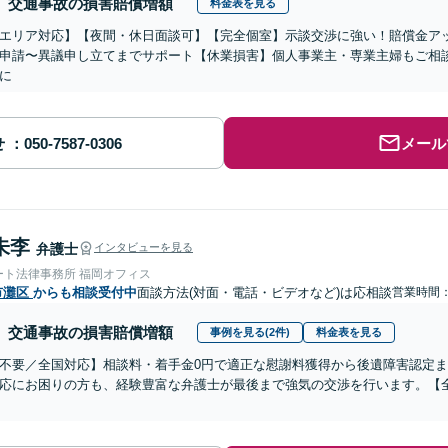
交通事故の損害賠償増額
料金表を見る
エリア対応】【夜間・休日面談可】【完全個室】示談交渉に強い！賠償金ア
申請〜異議申し立てまでサポート【休業損害】個人事業主・専業主婦もご相
に
せ
メール
朱李
弁護士
インタビューを見る
ート法律事務所 福岡オフィス
市灘区
からも相談受付中
面談方法(対面・電話・ビデオなど)は応相談
営業時間：0
交通事故の損害賠償増額
事例を見る(2件)
料金表を見る
不要／全国対応】相談料・着手金0円で適正な慰謝料獲得から後遺障害認定
応にお困りの方も、経験豊富な弁護士が最後まで強気の交渉を行います。【全