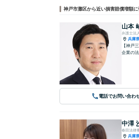
神戸市灘区から近い損害賠償増額に
山本 
弁護士法
兵庫
【神戸三
企業の法
電話でお問い合わ
中澤 
春田法律
兵庫