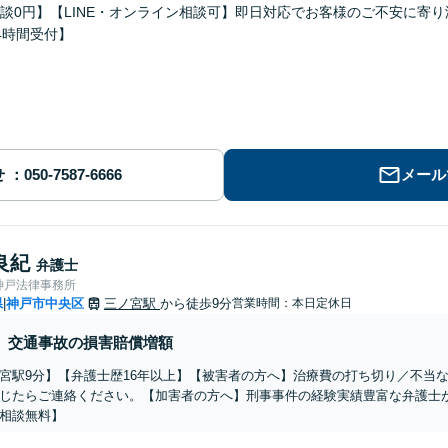
談0円】【LINE・オンライン相談可】即日対応でお客様のご不安に寄
4時間受付】
せ
メール
良紀
弁護士
神戸法律事務所
県
神戸市中央区
三ノ宮駅
から徒歩9分
営業時間：本日定休日
|
交通事故の損害賠償増額
宮駅9分】【弁護士歴16年以上】【被害者の方へ】治療費の打ち切り／不当
じたらご連絡ください。【加害者の方へ】刑事事件の経験実績豊富な弁護士
相談無料】