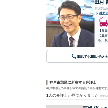
田村 
新穂高法
神戸
【弁護
に豊富
祝・夜
電話でお問い合わ
神戸市灘区に所在する弁護士
神戸市灘区の事務所等での面談予約が可能です
1
人の弁護士が見つかりました
(検索結