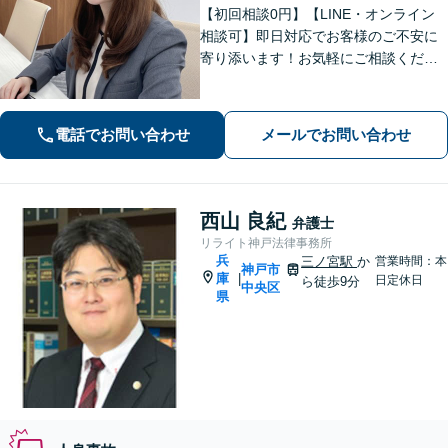
【初回相談0円】【LINE・オンライン
相談可】即日対応でお客様のご不安に
寄り添います！お気軽にご相談くださ
い【土日祝も24時間受付】
電話でお問い合わせ
メールでお問い合わせ
西山 良紀
弁護士
リライト神戸法律事務所
兵
三ノ宮駅
か
営業時間：本
神戸市
庫
|
日定休日
ら徒歩9分
中央区
県