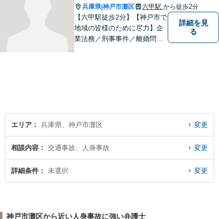
兵庫県
神戸市灘区
六甲駅
から徒歩2分
|
【六甲駅徒歩2分】【神戸市で
詳細を見
地域の皆様のために尽力】企
る
業法務／刑事事件／離婚問題
など、幅広いお困りごとに対
応いたします。お一人で抱え
込むのではなく、弁護士にご
相談ください。適切な解決へ
の道をご提案し、共に並走い
たします。
エリア
兵庫県、神戸市灘区
変更
相談内容
交通事故、人身事故
変更
詳細条件
未選択
変更
神戸市灘区から近い人身事故に強い弁護士