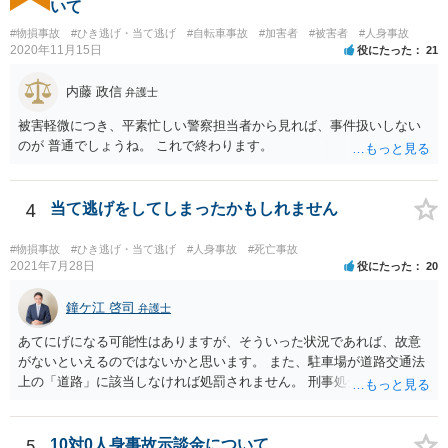
いて
#物損事故
#ひき逃げ・当て逃げ
#自転車事故
#加害者
#被害者
#人身事故
2020年11月15日
役にたった
21
内藤 政信
弁護士
被害軽微につき、平素忙しい警察担当者から見れば、事件扱いしない
のが 普通でしょうね。 これで終わります。
4
当て逃げをしてしまったかもしれません
#物損事故
#ひき逃げ・当て逃げ
#人身事故
#死亡事故
2021年7月28日
役にたった
20
鐘ケ江 啓司
弁護士
あてにげになる可能性はありますが、そういった状況であれば、故意
がないといえるのではないかと思います。 また、駐車場が道路交通法
上の「道路」に該当しなければ処罰されません。 刑事処分がなされる
かどうかは、その駐車場が道路交通法の「道路（一般交通の用に供す
るその他の場所）」にあたるかが重要です。 駐車場が「道路」にあた
るかは難しい問題で、私が経験した事例でも、コインパーキングで警
5
10対0人身事故示談金について