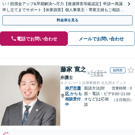
い！賠償金アップ&早期解決へ尽力【後遺障害等級認定】申請〜異議
申し立てまでサポート【休業損害】個人事業主・専業主婦もご相談
を！弁護士費用特約の利用で自己負担ゼロに
料金表を見る
電話でお問い合わせ
メールでお問い合わせ
藤家 寛之
福岡県
インタビュ
ーを見る
弁護士
ネクスパート法律事務所 北九州オフィス
神戸市灘
面談方法(対
営業時間：0
区
からも
面・電話・ビデ
9:00~21:00
相談受付
オなど)は応相
（土日祝日）
中
談