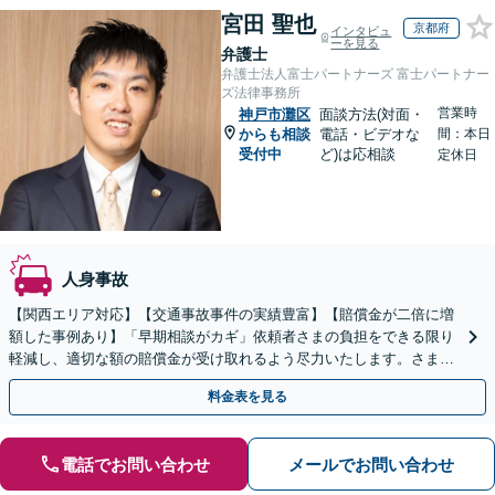
宮田 聖也
京都府
インタビュ
ーを見る
弁護士
弁護士法人富士パートナーズ 富士パートナー
ズ法律事務所
営業時
神戸市灘区
面談方法(対面・
からも相談
電話・ビデオな
間：本日
受付中
ど)は応相談
定休日
人身事故
【関西エリア対応】【交通事故事件の実績豊富】【賠償金が二倍に増
額した事例あり】「早期相談がカギ」依頼者さまの負担をできる限り
軽減し、適切な額の賠償金が受け取れるよう尽力いたします。さまざ
まな角度から示談の提案をおこない、利益の最大化を目指す
料金表を見る
電話でお問い合わせ
メールでお問い合わせ