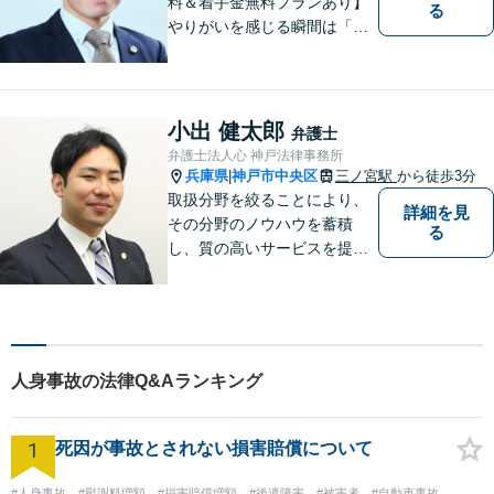
料＆着手金無料プランあり】
る
やりがいを感じる瞬間は「依
頼者様に納得して喜んでいた
だけた時」。依頼者様の言葉
ひとつひとつに耳を傾け、最
善の解決へと導きます。不安
小出 健太郎
弁護士
な気持ちをお持ちの方は、お
弁護士法人心 神戸法律事務所
気軽にご相談くださいませ。
兵庫県
神戸市中央区
三ノ宮駅
から徒歩3分
|
取扱分野を絞ることにより、
詳細を見
その分野のノウハウを蓄積
る
し、質の高いサービスを提供
できるよう努めております。
全力でサポートさせていただ
きますので、お困りの際はご
相談ください。
人身事故の法律Q&Aランキング
1
死因が事故とされない損害賠償について
#人身事故
#慰謝料増額
#損害賠償増額
#後遺障害
#被害者
#自動車事故