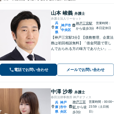
山本 峻義
弁護士
弁護士法人リーセット
兵
神戸三宮駅
営業時間：
神戸市
庫
|
本日定休日
から徒歩3分
中央区
県
【神戸三宮駅3分】【債務整理、企業法
務は初回相談無料】「借金問題で苦し
んでおられる方の味方でありたい」
「中小企業の法務案件の取り扱い実績
豊富な弁護士」「柔軟な対応体制／LIN
EやChatworkなどに対応」
電話でお問い合わせ
メールでお問い合わせ
中澤 沙希
弁護士
春田法律事務所 神戸オフィス
神戸三宮
営業時間：00:00~
兵
神戸
23:59（土日祝
庫
市中
駅
から徒
|
県
央区
日）
歩3分