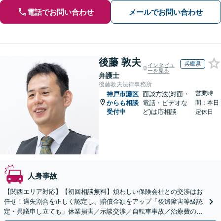
電話でお問い合わせ
メールでお問い合わせ
後藤 敦夫
兵庫県
インタビュ
ーを見る
弁護士
後藤敦夫法律事務所
営業時
神戸市灘区
面談方法(対面・
からも相談
電話・ビデオな
間：本日
受付中
ど)は応相談
定休日
人身事故
【関西エリア対応】【初回相談無料】煩わしい保険会社との交渉はお
任せ！過失割合を正しく認定し、賠償金額をアップ「後遺障害等級認
定・異議申し立ても」休業損害／示談交渉／自転車事故／治療費の打