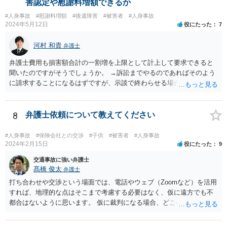
害認定や慰謝料増額できるか
#人身事故
#慰謝料増額
#後遺障害
#被害者
#人身事故
2024年5月12日
役にたった
7
河村 和貴
弁護士
弁護士費用も損害額合計の一割増を上限として計上して要求できると
聞いたのですがそうでしょうか。 →訴訟までやるのであればそのよう
に請求することになるはずですが、示談で終わらせる場合には、そこ
は譲歩させられることが多いように思います。 LAC基準の弁護士さん
ならほとんど充足できるか多くが返ってくるイメージなので頼むのも
いいかなと思うのですが。 →LAC基準でもそうかもしれませんし、交
8
弁護士依頼について教えてください
通事故事案ではより定額の費用としている法律事務所も多いように思
います。費用面も含めて、弁護士さんを検討してみるとよいかもしれ
#人身事故
#保険会社との交渉
#子供
#被害者
#人身事故
ませんね。 かなり具体的な話も多くなっているので、法律事務所に問
2024年2月15日
役にたった
9
い合わせてみるとよいと思います。
交通事故に強い弁護士
髙橋 俊太
弁護士
打ち合わせや交渉という場面では、電話やウェブ（Zoomなど）を活用
すれば、地理的な点はそこまで考慮する必要はなく、仮に遠方でも不
都合はないように思います。 仮に裁判になる場合、どこの裁判所にな
るかという点で、事故地の住所／被害者の住所／加害者の住所の３通
りが考えられますので、そのあたりは念のために考慮に入れた方がよ