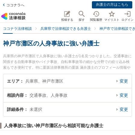
弁護士の方はこちら
ココナラへ
投稿する
探す
閲覧履歴
マイリスト
ログイン
ココナラ法律相談
兵庫県で法律相談できる弁護士
神戸市で法律相談で
神戸市灘区の人身事故に強い弁護士
兵庫県の神戸市灘区で人身事故に強い弁護士が1名見つかりました。交通事故に
関係する自動車事故やバイク事故、自転車事故等の細かな分野での絞り込み検
索もでき便利です。特に栗坂法律事務所の栗坂 滿弁護士のプロフィール情報や
弁護士費用、強みなどが注目されています。『神戸市灘区で土日や夜間に発生
した人身事故のトラブルを今すぐに弁護士に相談したい』『人身事故のトラブ
エリア
兵庫県、神戸市灘区
変更
ル解決の実績豊富な近くの弁護士を検索したい』『初回相談無料で人身事故を
法律相談できる神戸市灘区内の弁護士に相談予約したい』などでお困りの相談
相談内容
交通事故、人身事故
変更
者さんにおすすめです。
詳細条件
未選択
変更
人身事故に強い神戸市灘区から相談可能な弁護士