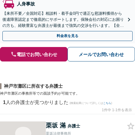
人身事故
【来所不要／全国対応】相談料・着手金0円で適正な慰謝料獲得から
後遺障害認定まで徹底的にサポートします。保険会社の対応にお困り
の方も、経験豊富な弁護士が最後まで強気の交渉を行います。【全国
13拠点】お気軽にご相談ください。
料金表を見る
電話でお問い合わせ
メールでお問い合わせ
神戸市灘区に所在する弁護士
神戸市灘区の事務所等での面談予約が可能です。
1
人の弁護士が見つかりました
(検索結果について詳しくは
こちら
)
1件中 1-1件を表示
栗坂 滿
弁護士
栗坂法律事務所