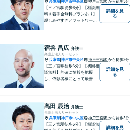
兵庫県
神戸市中央区
神戸三宮駅
から徒歩3分
|
【三ノ宮駅徒歩6分】【相談無
詳細を見
料＆着手金無料プランあり】
る
親しみやすさとフットワーク
が持ち前の弁護士。依頼者様
の状況を丁寧にヒアリング
し、適切な解決へ導きます。
複数弁護士所属で、複雑なト
宿谷 昌広
弁護士
ラブルも迅速に対応可能で
弁護士法人リーセット
す。
兵庫県
神戸市中央区
神戸三宮駅
から徒歩3分
|
【三ノ宮駅徒歩6分】【初回相
詳細を見
談無料】的確に情報を把握
る
し、依頼者様にとって最善の
解決方法を見出します。お一
人で抱え込むことなく、問題
解決の強力なパートナーとし
て、共に一歩ずつ進んでいき
髙田 辰治
弁護士
ましょう。【複数弁護士在
弁護士法人リーセット
籍】
兵庫県
神戸市中央区
神戸三宮駅
から徒歩3分
|
【三ノ宮駅徒歩6分】【相談無
詳細を見