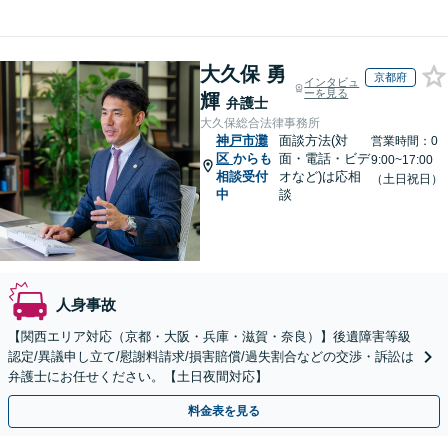
大久保 勇
京都府
インタビュ
ーを見る
輝
弁護士
大久保総合法律事務所
神戸市灘
面談方法(対
営業時間：0
区
からも
面・電話・ビデ
9:00~17:00
相談受付
オなど)は応相
（土日祝日）
中
談
人身事故
【関西エリア対応（京都・大阪・兵庫・滋賀・奈良）】後遺障害等級
認定/異議申し立て/慰謝料請求/損害賠償/過失割合などの交渉・訴訟は
弁護士にお任せください。【土日夜間対応】
料金表を見る