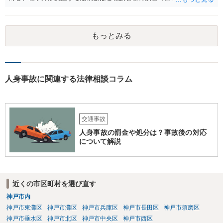
用（時価が上限）と人身損害（通院慰謝料、休業損害等）等）の7割と
なります。 したがって、ご相談者様の損害が、16万円（相手方賠償額
16万円×7割＝10万4800円）を超えれば、賠償として受け取る金額の方
もっとみる
が多くなります。 なお、通院慰謝料は、裁判基準で1か月で28万円、2
か月で52万円が相場となりますが、任意交渉では一定割合減額（3割減
など）されることが実務では多いです。
人身事故に関連する法律相談コラム
交通事故
人身事故の罰金や処分は？事故後の対応
について解説
近くの市区町村を選び直す
神戸市内
神戸市東灘区
神戸市灘区
神戸市兵庫区
神戸市長田区
神戸市須磨区
神戸市垂水区
神戸市北区
神戸市中央区
神戸市西区