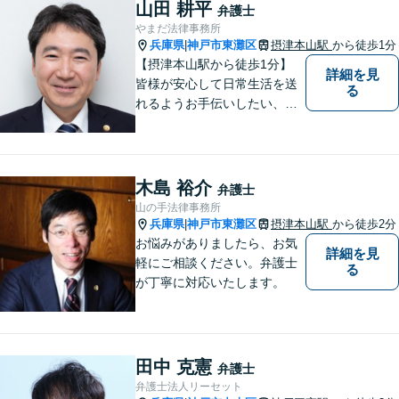
うぞ一人で抱え込まず、お気
山田 耕平
弁護士
軽にご相談ください。
やまだ法律事務所
兵庫県
神戸市東灘区
摂津本山駅
から徒歩1分
|
【摂津本山駅から徒歩1分】
詳細を見
皆様が安心して日常生活を送
る
れるようお手伝いしたい、皆
様の頼れる存在でいたいとい
う思いで設立した法律事務所
です。お困りごとがありまし
たら、お気軽にご相談くださ
木島 裕介
弁護士
い。
山の手法律事務所
兵庫県
神戸市東灘区
摂津本山駅
から徒歩2分
|
お悩みがありましたら、お気
詳細を見
軽にご相談ください。弁護士
る
が丁寧に対応いたします。
田中 克憲
弁護士
弁護士法人リーセット