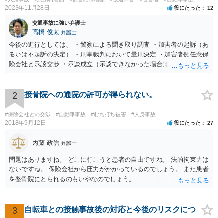
2023年11月28日
役にたった
12
交通事故に強い弁護士
髙橋 俊太
弁護士
今後の進行としては、 ・警察による聞き取り調査 ・加害者の起訴（あ
るいは不起訴の決定） ・刑事裁判において量刑決定 ・加害者側任意保
険会社と示談交渉 ・示談成立（示談できなかった場合は裁判） となり
ます。なお、警察では、お母様の生前のご様子やご遺族の被害感情、
加害者に対する処罰感情など尋ねられるはずですので、率直にお答え
になるとよいと思います。
2
接骨院への通院の許可が得られない。
#保険会社との交渉
#自動車事故
#むち打ち被害
#人身事故
2018年9月12日
役にたった
27
内藤 政信
弁護士
問題はありますね。 どこに行こうと患者の自由ですね。 法的拘束力は
ないですね。 保険会社から圧力がかかっているのでしょう。 また患者
を整骨院にとられるのもいやなのでしょう。
3
自転車との接触事故後の対応と今後のリスクにつ