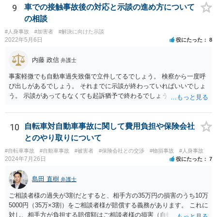
いように思いますが、争点が複雑な事案でない場合には、多くの場
9
車での接触事故後の対応と示談の進め方について
合、交渉を経て示談で終了するので、裁判にまで発展しないのが通常
の相談
です。
#人身事故
#加害者
#解決に向けた示談
2022年5月6日
役にたった
8
内藤 政信
弁護士
事案軽微でも自動車過失致傷で立件してるでしょう。 検察から一度呼
び出しがあるでしょう。 それまでに示談が終わっていればいいでしょ
う。 示談があってもなくても起訴猶予で終わるでしょう。
10
自転車対自動車事故に関して費用負担や保険会社
とのやり取りについて
#自転車事故
#自動車事故
#被害者
#保険会社との交渉
#物損事故
#人身事故
2024年7月26日
役にたった
7
島田 直樹
弁護士
ご相談者様の過失が3割だとすると、相手方の35万円の損害のうち10万
5000円（35万×3割）をご相談者様が賠償する義務があります。 これに
対し、相手方が負担する賠償額はご相談者様の損害（自転車の修理費