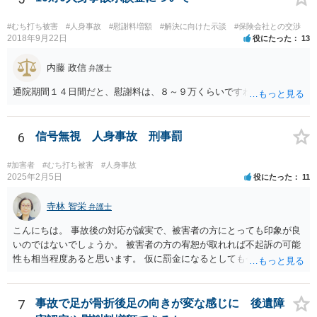
察官は「道路」と判断して道路交通法違反で立件したものの、検察官
は「道路」にあたらないとして不起訴処分にしたものがあります（検
#むち打ち被害
#人身事故
#慰謝料増額
#解決に向けた示談
#保険会社との交渉
察官に意見書を出しました）。コンビニやスーパーの駐車場では「道
2018年9月22日
役にたった
13
路」とした裁判例もあります。 「一般交通の用に供するその他の場
所」とは、道路法に規定する道路及び道路運送法に規定する自動車道
内藤 政信
弁護士
以外で不特定の人や車が自由に通行することができる場所をいうとさ
通院期間１４日間だと、慰謝料は、８～９万くらいですね。
れています。 この判断にあたっては、「道路の体裁の有無」、「客
観性・継続性・反復性の有無」、「公開性の有無」及び「道路性の有
無」を検討するのが一般的です（道路交通執務研究会編著『執務資料
6
信号無視 人身事故 刑事罰
道路交通法解説（１８訂版）』（東京法令出版、２０２０年１１月）
７頁）。つまり、総合判断が必要になります。
#加害者
#むち打ち被害
#人身事故
2025年2月5日
役にたった
11
寺林 智栄
弁護士
こんにちは。 事故後の対応が誠実で、被害者の方にとっても印象が良
いのではないでしょうか。 被害者の方の宥恕が取れれば不起訴の可能
性も相当程度あると思います。 仮に罰金になるとしても今回は略式の
可能性が高く、正式裁判での公判請求になる可能性は著しく低いでし
ょう。 参考になれば幸いです。
7
事故で足が骨折後足の向きが変な感じに 後遺障