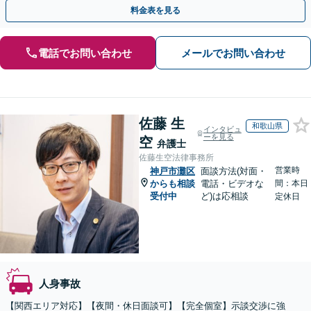
ち切り／物損事故／死亡事故【休日・夜間相談可】
料金表を見る
電話でお問い合わせ
メールでお問い合わせ
佐藤 生
和歌山県
インタビュ
ーを見る
空
弁護士
佐藤生空法律事務所
営業時
神戸市灘区
面談方法(対面・
からも相談
電話・ビデオな
間：本日
受付中
ど)は応相談
定休日
人身事故
【関西エリア対応】【夜間・休日面談可】【完全個室】示談交渉に強