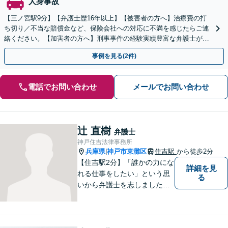
人身事故
【三ノ宮駅9分】【弁護士歴16年以上】【被害者の方へ】治療費の打
ち切り／不当な賠償金など、保険会社への対応に不満を感じたらご連
絡ください。【加害者の方へ】刑事事件の経験実績豊富な弁護士が石
鹸から裁判までサポートします。【初回相談無料】
事例を見る(2件)
電話でお問い合わせ
メールでお問い合わせ
辻 直樹
弁護士
神戸住吉法律事務所
兵庫県
神戸市東灘区
住吉駅
から徒歩2分
|
【住吉駅2分】「誰かの力にな
詳細を見
れる仕事をしたい」という思
る
いから弁護士を志しました。
法律面だけでなく、お気持ち
の面でも少しでも前向きにな
れるよう心がけています。 ど