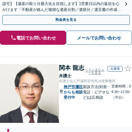
談可】【遺産の取り分最大化を目指します】1営業日以内の返信を心
がけます「不動産が絡んだ複雑な遺産分割／遺留分／遺言書の作成・
執行／事業承継など、お任せください」【休日相談あり】
料金表を見る
電話でお問い合わせ
メールでお問い合わせ
関本 龍志
兵庫県
インタビュ
ーを見る
弁護士
弁護士法人芦屋西宮市民法律事務所
営業時間：0
神戸市灘区
面談方法(対面・
からも相談
電話・ビデオな
9:30~12:00
受付中
ど)は応相談
（平日）