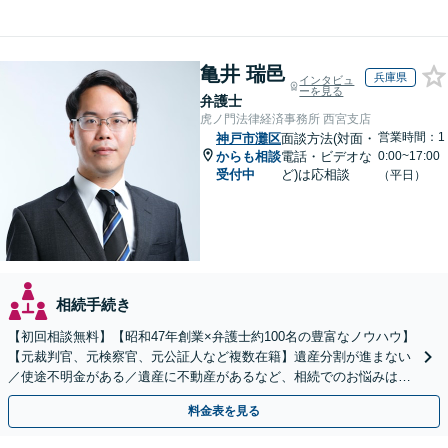
亀井 瑞邑
兵庫県
インタビュ
ーを見る
弁護士
虎ノ門法律経済事務所 西宮支店
営業時間：1
神戸市灘区
面談方法(対面・
からも相談
電話・ビデオな
0:00~17:00
受付中
ど)は応相談
（平日）
相続手続き
【初回相談無料】【昭和47年創業×弁護士約100名の豊富なノウハウ】
【元裁判官、元検察官、元公証人など複数在籍】遺産分割が進まない
／使途不明金がある／遺産に不動産があるなど、相続でのお悩みはご
相談ください【他士業連携で登記・税も対応】
料金表を見る