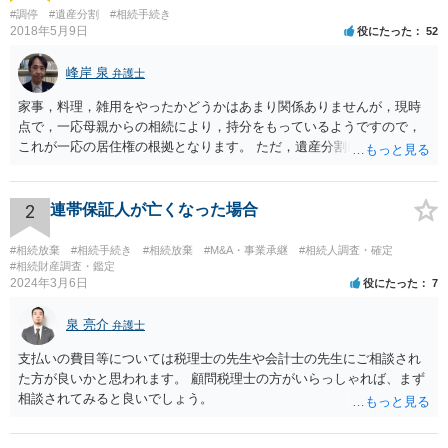
#調停
#遺産分割
#相続手続き
2018年5月9日
役にたった
52
峰岸 泉
弁護士
家事，料理，雑用をやったかどうかはあまり関係ありませんが，現時
点で，一応母親からの相続により，持分をもっているようですので，
これが一応の居住権の根拠となります。 ただ，遺産分割により，母の
持分を父親が取得した場合，住み続けるのは難しいかも知れません。
2
連帯保証人が亡くなった場合
#相続放棄
#相続手続き
#相続放棄
#M&A・事業承継
#相続人調査・確定
#相続財産調査・鑑定
2024年3月6日
役にたった
7
泉 亮介
弁護士
支払いの費目等については税理士の先生や会計士の先生にご相談され
た方が良いかと思われます。 顧問税理士の方がいらっしゃれば、まず
相談されてみると良いでしょう。