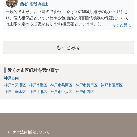
西谷 拓哉
弁護士
一般的ですが、古い書式ですね。 今は2020年4月施行の改正民法によ
り、個人根保証といういわゆる包括的な損害賠償義務の保証について
は上限を定める必要があります(極度額といいます。)。 この書式にサ
インしても、実際は連帯保証部分は民法465条の2②により無効とな
り、会社側は請求できない可能性が高そうです。
もっとみる
近くの市区町村を選び直す
神戸市内
神戸市東灘区
神戸市灘区
神戸市兵庫区
神戸市長田区
神戸市須磨区
神戸市垂水区
神戸市北区
神戸市中央区
神戸市西区
ココナラ法律相談について