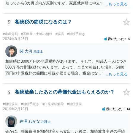
知ってから3カ月以内が原則ですが、家庭裁判所に申立すれば3カ月の
期間を伸長することができます。 その間に、財産の状況を調査して、
放棄するかどうか決めることができます。 銀行やサラ金が数年も放置
することはありませんので、数年後に借金が発見される可能性はほぼ
5
相続税の節税になるのは？
ありません。 なお、私が扱った相続放棄を検討していた案件で、期間
伸長して調査したところ、サラ金に対する過払金など相当な財産が見
#遺産分割
#不動産・土地の相続
#協議
#相続手続き
つかったため相続したという事例がありました。
2024年8月25日
役にたった
5
関 大河
弁護士
相続時に3000万円の非課税枠があります。 そして、相続人一人につき
600万円の非課税枠があります。よって、全員で相続した場合、5400
万円の非課税枠の範囲に相続が収まる場合、税金はなしです。 一人が
相続放棄すると、600万円の枠が一つ減ります。よって、4800万円の
範囲となります。 一般的には、全員で相続する方が税金はお得です。
また、全員で相続しても、話し合いの結果、親がすべて相続と決める
6
相続放棄したあとの葬儀代金はもらえるのか？
こともできます。この場合でも相続の非課税枠は、全員で相続した540
0万円分使えます。 父が亡くなり、母が全部相続すると、母から三人
#相続放棄
#相続手続き
#口座凍結解除
#相続放棄
で相続する際は、4800万円が非課税枠となります。 そうすると、母が
2019年2月13日
役にたった
14
亡くなってから相続すると、両親のどちらかが亡くなってから相続す
るより非課税の枠が減少します。 計画的に相続をするのがおすすめと
井澤 わかな
弁護士
いうことになります。これ以外にも気をつける点はあるかもしれませ
確かに、葬儀費用を相続財産から支出した後に、相続放棄申述の手続
んので、一度相談して想定するのがおすすめと思います。