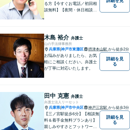
詳細を見
る方【今すぐお電話／初回相
る
談無料】【夜間・休日相談
可・要予約】【24時間メール
受付】（ネット上の誹謗中傷
／ビットトレント／著作権侵
害／問題社員／クレーマー／
木島 裕介
弁護士
債務整理）借金の解決実績は1
山の手法律事務所
00件以上！
兵庫県
神戸市東灘区
摂津本山駅
から徒歩2分
|
お悩みがありましたら、お気
詳細を見
軽にご相談ください。弁護士
る
が丁寧に対応いたします。
田中 克憲
弁護士
弁護士法人リーセット
兵庫県
神戸市中央区
神戸三宮駅
から徒歩3分
|
【三ノ宮駅徒歩6分】【相談無
詳細を見
料＆着手金無料プランあり】
る
親しみやすさとフットワーク