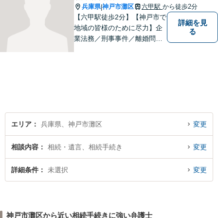
兵庫県
神戸市灘区
六甲駅
から徒歩2分
|
【六甲駅徒歩2分】【神戸市で
詳細を見
地域の皆様のために尽力】企
る
業法務／刑事事件／離婚問題
など、幅広いお困りごとに対
応いたします。お一人で抱え
込むのではなく、弁護士にご
相談ください。適切な解決へ
の道をご提案し、共に並走い
たします。
エリア
兵庫県、神戸市灘区
変更
相談内容
相続・遺言、相続手続き
変更
詳細条件
未選択
変更
神戸市灘区から近い相続手続きに強い弁護士