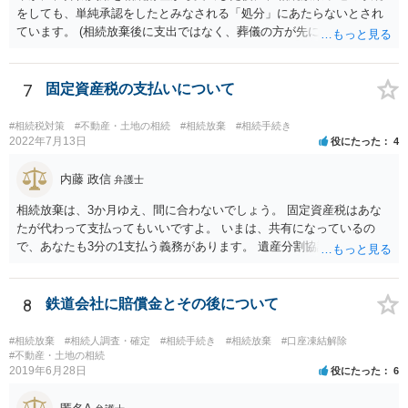
をしても、単純承認をしたとみなされる「処分」にあたらないとされ
ています。 (相続放棄後に支出ではなく、葬儀の方が先に来るのが通常
だと思いますので、葬儀→葬儀費用を相続財産から支出→相続放棄申
述の手続ということだと思いますが) ただ、葬儀費用ならいくらでもよ
いということではなく、身分相応の、社会的儀式として当然認められ
7
固定資産税の支払いについて
る程度の金額に留まると考えた方がよいです。 もし、相続人の皆さん
に葬儀費用を支出する経済力がなく、質素な葬儀を行った費用であれ
#相続税対策
#不動産・土地の相続
#相続放棄
#相続手続き
ば相続財産から支出しても単純承認と認められない可能性が高いの
2022年7月13日
役にたった
4
で、相続放棄申述が受理される可能性も高いと思います。
内藤 政信
弁護士
相続放棄は、3か月ゆえ、間に合わないでしょう。 固定資産税はあな
たが代わって支払ってもいいですよ。 いまは、共有になっているの
で、あなたも3分の1支払う義務があります。 遺産分割協議をして、不
動産取得者を決めて、相続登記する必要があります。 登記名義人に支
払い義務があります。
8
鉄道会社に賠償金とその後について
#相続放棄
#相続人調査・確定
#相続手続き
#相続放棄
#口座凍結解除
#不動産・土地の相続
2019年6月28日
役にたった
6