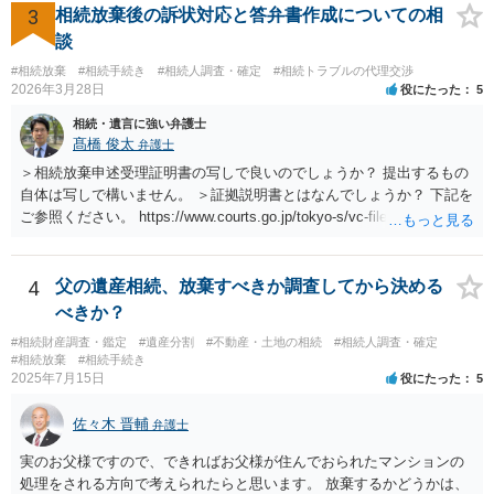
3
相続放棄後の訴状対応と答弁書作成についての相
談
#相続放棄
#相続手続き
#相続人調査・確定
#相続トラブルの代理交渉
2026年3月28日
役にたった
5
相続・遺言に強い弁護士
髙橋 俊太
弁護士
＞相続放棄申述受理証明書の写しで良いのでしょうか？ 提出するもの
自体は写しで構いません。 ＞証拠説明書とはなんでしょうか？ 下記を
ご参照ください。 https://www.courts.go.jp/tokyo-s/vc-files/tokyo-s/file/
14-1kisairei.pdf
4
父の遺産相続、放棄すべきか調査してから決める
べきか？
#相続財産調査・鑑定
#遺産分割
#不動産・土地の相続
#相続人調査・確定
#相続放棄
#相続手続き
2025年7月15日
役にたった
5
佐々木 晋輔
弁護士
実のお父様ですので、できればお父様が住んでおられたマンションの
処理をされる方向で考えられたらと思います。 放棄するかどうかは、