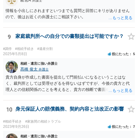
匿名A
弁護士
情報を小出しにされますといつまでも質問と回答にキリがありません
ので、後はお近くの弁護士にご相談下さい。
9
家庭裁判所への自分での書類提出は可能ですか？
#調停
#相続手続き
#遺産分割
2025年5月8日
役にたった
5
相続・遺言に強い弁護士
髙橋 俊太
弁護士
貴方自身が作成した書面を提出して門前払いになるということはな
く、裁判所としては受理せざるを得ないはずですが、今後の貴方と代
理人との信頼関係のことを考えると、貴方の独断で書面を提出したり
裁判所に電話したりするのはお勧めしにくいところです。 現在の弁護
士が主張書面の提出を渋っているようですが、弁護士として提出の実
益がないと考えている可能性もあると思いますので、そのあたりも含
10
身元保証人の賠償義務、契約内容と法改正の影響
めて、弁護士見解を確認等するためによく打ち合わせた方がよいと思
います。単に面倒臭いということで書面提出をしないということであ
#相続手続き
#家族間の相続トラブル
れば、当該弁護士との委任関係を修了した上で、貴方のほうで書面提
2023年9月26日
役にたった
7
出することを検討なさった方がよいでしょう。
相続・遺言に強い弁護士