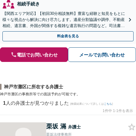
相続手続き
【関西エリア対応】【初回30分相談無料】豊富な経験と知見をもとに
様々な視点から解決に向け尽力します。遺産分割協議や調停、不動産
相続、遺言書、外国が関係する複雑な遺言執行の問題など。司法書士
や税理士とも連携し、円滑な解決を【オンライン面談可】
料金表を見る
電話でお問い合わせ
メールでお問い合わせ
神戸市灘区に所在する弁護士
神戸市灘区の事務所等での面談予約が可能です。
1
人の弁護士が見つかりました
(検索結果について詳しくは
こちら
)
1件中 1-1件を表示
栗坂 滿
弁護士
栗坂法律事務所