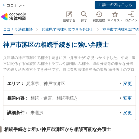
弁護士の方はこちら
ココナラへ
投稿する
探す
閲覧履歴
マイリスト
ログイン
ココナラ法律相談
兵庫県で法律相談できる弁護士
神戸市で法律相談で
神戸市灘区の相続手続きに強い弁護士
兵庫県の神戸市灘区で相続手続きに強い弁護士が1名見つかりました。相続・遺
言に関係する家族間の相続トラブルや認知症の相続、遺産分割等の細かな分野
での絞り込み検索もでき便利です。特に栗坂法律事務所の栗坂 滿弁護士のプロ
フィール情報や弁護士費用、強みなどが注目されています。『神戸市灘区で土
日や夜間に発生した相続手続きのトラブルを今すぐに弁護士に相談したい』
エリア
兵庫県、神戸市灘区
変更
『相続手続きのトラブル解決の実績豊富な近くの弁護士を検索したい』『初回
相談無料で相続手続きを法律相談できる神戸市灘区内の弁護士に相談予約した
相談内容
相続・遺言、相続手続き
変更
い』などでお困りの相談者さんにおすすめです。
詳細条件
未選択
変更
相続手続きに強い神戸市灘区から相談可能な弁護士