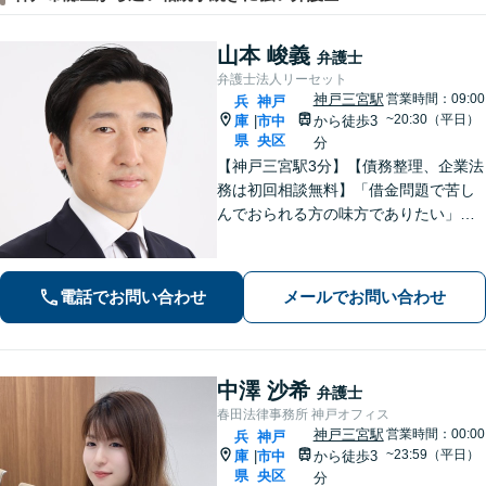
山本 峻義
弁護士
弁護士法人リーセット
神戸三宮駅
営業時間：09:00
兵
神戸
~20:30（平日）
庫
市中
から徒歩3
|
県
央区
分
【神戸三宮駅3分】【債務整理、企業法
務は初回相談無料】「借金問題で苦し
んでおられる方の味方でありたい」
「中小企業の法務案件の取り扱い実績
豊富な弁護士」「柔軟な対応体制／LIN
EやChatworkなどに対応」
電話でお問い合わせ
メールでお問い合わせ
中澤 沙希
弁護士
春田法律事務所 神戸オフィス
神戸三宮駅
営業時間：00:00
兵
神戸
~23:59（平日）
庫
市中
から徒歩3
|
県
央区
分