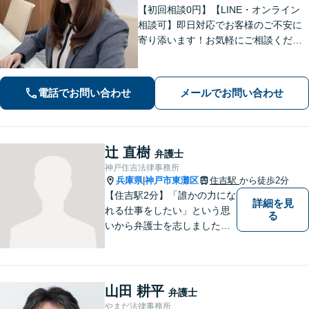
【初回相談0円】【LINE・オンライン
相談可】即日対応でお客様のご不安に
寄り添います！お気軽にご相談くださ
い【土日祝も24時間受付】
電話でお問い合わせ
メールでお問い合わせ
辻 直樹
弁護士
神戸住吉法律事務所
兵庫県
神戸市東灘区
住吉駅
から徒歩2分
|
【住吉駅2分】「誰かの力にな
詳細を見
れる仕事をしたい」という思
る
いから弁護士を志しました。
法律面だけでなく、お気持ち
の面でも少しでも前向きにな
れるよう心がけています。 ど
うぞ一人で抱え込まず、お気
山田 耕平
弁護士
軽にご相談ください。
やまだ法律事務所