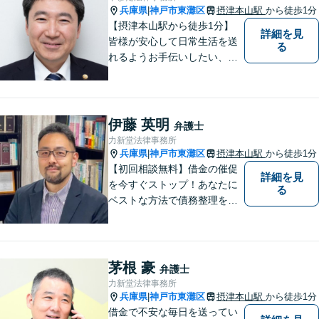
兵庫県
神戸市東灘区
摂津本山駅
から徒歩1分
|
【摂津本山駅から徒歩1分】
詳細を見
皆様が安心して日常生活を送
る
れるようお手伝いしたい、皆
様の頼れる存在でいたいとい
う思いで設立した法律事務所
です。お困りごとがありまし
たら、お気軽にご相談くださ
伊藤 英明
弁護士
い。
力新堂法律事務所
兵庫県
神戸市東灘区
摂津本山駅
から徒歩1分
|
【初回相談無料】借金の催促
詳細を見
を今すぐストップ！あなたに
る
ベストな方法で債務整理をサ
ポート【知的財産の紛争にも
強い】元IT研究者である弁護
士・弁理士（コンピュータサ
イエンスの博士号も保有）と
茅根 豪
弁護士
交渉経験が豊富な弁護士
力新堂法律事務所
兵庫県
神戸市東灘区
摂津本山駅
から徒歩1分
|
借金で不安な毎日を送ってい