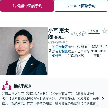
電話で面談予約
メールで面談予約
小西 憲太
大阪府
インタビュ
ーを見る
郎
弁護士
小西法律事務所
営業時間：0
神戸市灘区
面談方法(対面・
からも相談
電話・ビデオな
9:00~20:00
受付中
ど)は応相談
（平日）
相続手続き
関西エリア対応【初回相談無料】【ビデオ面談可】【所属弁護士6
名】【遺産相続の経験豊富】遺産分割、遺言書作成、相続放棄、民事
信託、相続対策、株式・事業の相続、暗号資産の相続等につき豊富な