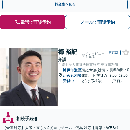
対応実績。【バリアフリー】【完全個室対応】
料金表を見る
電話で面談予約
メールで面談予約
都 裕記
東京都
インタビュー
を見る
弁護士
弁護士法人新都法律事務所 東京事務所
営業時間：0
神戸市灘区
面談方法(対面・
からも相談
電話・ビデオな
9:00~19:00
受付中
ど)は応相談
（平日）
相続手続き
【全国対応】大阪・東京の2拠点でチームで迅速対応【電話・WEB相