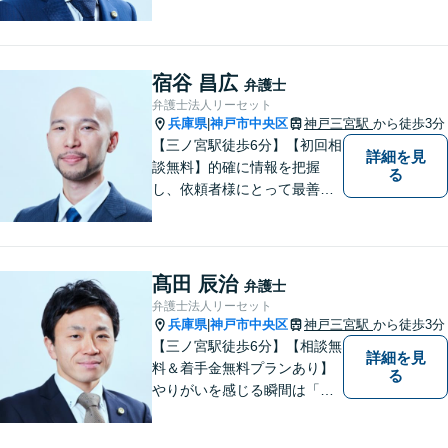
が持ち前の弁護士。依頼者様
の状況を丁寧にヒアリング
し、適切な解決へ導きます。
複数弁護士所属で、複雑なト
宿谷 昌広
弁護士
ラブルも迅速に対応可能で
弁護士法人リーセット
す。
兵庫県
神戸市中央区
神戸三宮駅
から徒歩3分
|
【三ノ宮駅徒歩6分】【初回相
詳細を見
談無料】的確に情報を把握
る
し、依頼者様にとって最善の
解決方法を見出します。お一
人で抱え込むことなく、問題
解決の強力なパートナーとし
て、共に一歩ずつ進んでいき
髙田 辰治
弁護士
ましょう。【複数弁護士在
弁護士法人リーセット
籍】
兵庫県
神戸市中央区
神戸三宮駅
から徒歩3分
|
【三ノ宮駅徒歩6分】【相談無
詳細を見
料＆着手金無料プランあり】
る
やりがいを感じる瞬間は「依
頼者様に納得して喜んでいた
だけた時」。依頼者様の言葉