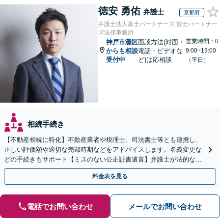
徳安 勇佑
弁護士
京都府
弁護士法人富士パートナーズ 富士パートナー
ズ法律事務所
営業時間：0
神戸市灘区
面談方法(対面・
からも相談
電話・ビデオな
9:00~19:00
受付中
ど)は応相談
（平日）
相続手続き
【不動産相続に特化】不動産業者や税理士、司法書士等とも連携し、
正しい評価額や適切な売却時期などをアドバイスします。名義変更な
どの手続きもサポート【ミスのない公正証書遺言】弁護士が法的な観
点から遺言書を作成します。
料金表を見る
電話でお問い合わせ
メールでお問い合わせ