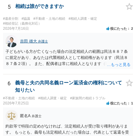
です。客観的な基準もありません。 ・できれば穏やかに、分割を拒否
5
相続は誰ができますか
することはできますか。 →分割を拒否するということは、遺産はいら
ないということでしょうか。遺言で、受取を指定されててもいらない
#遺産分割
#協議
#不動産・土地の相続
#相続人調査・確定
と拒否することはできます。理由を説明する必要はありません。
#相続登記（義務化対応）
2026年7月16日
役にたった
2
吉田 雄大
弁護士
子どもがいる方が亡くなった場合の法定相続人の範囲は民法８８７条
に規定があり、あなたは代襲相続人として相続権があります（民法８
８７条２項）。 また、配偶者は常に相続人となります（民法８９０
条）。 「祖父の子供３人」の方の配偶者がご健在であれば、その方に
も相続権があります。つまり、孫５人に加えて「おじ又はおば」にも
相続権がある可能性があります。
6
義母と夫の共同名義ローン返済金の権利について
知りたい
#不動産・土地の相続
#相続人調査・確定
#家族間の相続トラブル
2026年7月25日
役にたった
1
匿名A
弁護士
約款等で特段の定めがなければ、法定相続人が受け取り権利がありま
す。 もっとも、義母も法定相続人だった場合は、代表として返還を受