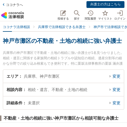
弁護士の方はこちら
ココナラへ
投稿する
探す
閲覧履歴
マイリスト
ログイン
ココナラ法律相談
兵庫県で法律相談できる弁護士
神戸市で法律相談で
神戸市灘区の不動産・土地の相続に強い弁護士
兵庫県の神戸市灘区で不動産・土地の相続に強い弁護士が1名見つかりました。
相続・遺言に関係する家族間の相続トラブルや認知症の相続、遺産分割等の細
かな分野での絞り込み検索もでき便利です。特に栗坂法律事務所の栗坂 滿弁護
士のプロフィール情報や弁護士費用、強みなどが注目されています。『神戸市
灘区で土日や夜間に発生した不動産・土地の相続のトラブルを今すぐに弁護士
エリア
兵庫県、神戸市灘区
変更
に相談したい』『不動産・土地の相続のトラブル解決の実績豊富な近くの弁護
士を検索したい』『初回相談無料で不動産・土地の相続を法律相談できる神戸
相談内容
相続・遺言、不動産・土地の相続
変更
市灘区内の弁護士に相談予約したい』などでお困りの相談者さんにおすすめで
す。
詳細条件
未選択
変更
不動産・土地の相続に強い神戸市灘区から相談可能な弁護士