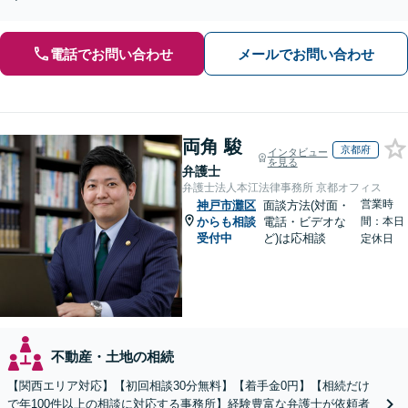
電話でお問い合わせ
メールでお問い合わせ
両角 駿
京都府
インタビュー
を見る
弁護士
弁護士法人本江法律事務所 京都オフィス
営業時
神戸市灘区
面談方法(対面・
からも相談
電話・ビデオな
間：本日
受付中
ど)は応相談
定休日
不動産・土地の相続
【関西エリア対応】【初回相談30分無料】【着手金0円】【相続だけ
で年100件以上の相談に対応する事務所】経験豊富な弁護士が依頼者