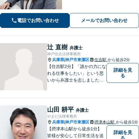
い【土日祝も24時間受付】
電話でお問い合わせ
メールでお問い合わせ
辻 直樹
弁護士
神戸住吉法律事務所
兵庫県
神戸市東灘区
住吉駅
から徒歩2分
|
【住吉駅2分】「誰かの力にな
詳細を見
れる仕事をしたい」という思
る
いから弁護士を志しました。
法律面だけでなく、お気持ち
の面でも少しでも前向きにな
れるよう心がけています。 ど
うぞ一人で抱え込まず、お気
山田 耕平
弁護士
軽にご相談ください。
やまだ法律事務所
兵庫県
神戸市東灘区
摂津本山駅
から徒歩1分
|
【摂津本山駅から徒歩1分】
詳細を見
皆様が安心して日常生活を送
る