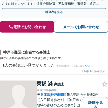
さまの味方になります！遺産分割協議、不動産相続、遺留分、遺言書
の作成など【烏丸御池駅7分】
料金表を見る
電話でお問い合わせ
メールでお問い合わせ
神戸市灘区に所在する弁護士
神戸市灘区の事務所等での面談予約が可能です。
1
人の弁護士が見つかりました
(検索結果について詳しくは
こちら
)
1件中 1-1件を表示
栗坂 滿
弁護士
栗坂法律事務所
兵庫県
神戸市灘区
六甲駅
から徒歩2分
|
【六甲駅徒歩2分】【神戸市で
詳細を見
地域の皆様のために尽力】企
る