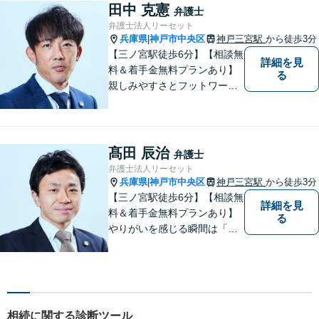
て、共に一歩ずつ進んでいき
田中 克憲
弁護士
ましょう。【複数弁護士在
弁護士法人リーセット
籍】
兵庫県
神戸市中央区
神戸三宮駅
から徒歩3分
|
【三ノ宮駅徒歩6分】【相談無
詳細を見
料＆着手金無料プランあり】
る
親しみやすさとフットワーク
が持ち前の弁護士。依頼者様
の状況を丁寧にヒアリング
し、適切な解決へ導きます。
複数弁護士所属で、複雑なト
髙田 辰治
弁護士
ラブルも迅速に対応可能で
弁護士法人リーセット
す。
兵庫県
神戸市中央区
神戸三宮駅
から徒歩3分
|
【三ノ宮駅徒歩6分】【相談無
詳細を見
料＆着手金無料プランあり】
る
やりがいを感じる瞬間は「依
頼者様に納得して喜んでいた
だけた時」。依頼者様の言葉
ひとつひとつに耳を傾け、最
善の解決へと導きます。不安
な気持ちをお持ちの方は、お
相続に関する診断ツール