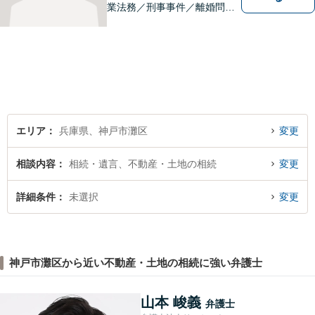
業法務／刑事事件／離婚問題
など、幅広いお困りごとに対
応いたします。お一人で抱え
込むのではなく、弁護士にご
相談ください。適切な解決へ
の道をご提案し、共に並走い
たします。
エリア
兵庫県、神戸市灘区
変更
相談内容
相続・遺言、不動産・土地の相続
変更
詳細条件
未選択
変更
神戸市灘区から近い不動産・土地の相続に強い弁護士
山本 峻義
弁護士