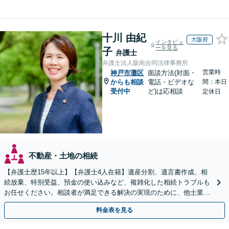
十川 由紀
大阪府
インタビュ
ーを見る
子
弁護士
弁護士法人阪南合同法律事務所
営業時
神戸市灘区
面談方法(対面・
からも相談
電話・ビデオな
間：本日
受付中
ど)は応相談
定休日
不動産・土地の相続
【弁護士歴15年以上】【弁護士4人在籍】遺産分割、遺言書作成、相
続放棄、特別受益、預金の使い込みなど、複雑化した相続トラブルも
お任せください。相談者が満足できる解決の実現のために、他士業と
連携し最善を尽くします【完全個室】
料金表を見る