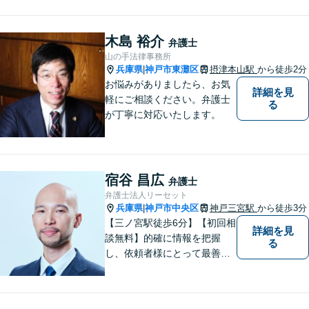
強い】元IT研究者である弁護
士・弁理士（コンピュータサ
イエンスの博士号も保有）と
木島 裕介
弁護士
交渉経験が豊富な弁護士
山の手法律事務所
兵庫県
神戸市東灘区
摂津本山駅
から徒歩2分
|
お悩みがありましたら、お気
詳細を見
軽にご相談ください。弁護士
る
が丁寧に対応いたします。
宿谷 昌広
弁護士
弁護士法人リーセット
兵庫県
神戸市中央区
神戸三宮駅
から徒歩3分
|
【三ノ宮駅徒歩6分】【初回相
詳細を見
談無料】的確に情報を把握
る
し、依頼者様にとって最善の
解決方法を見出します。お一
人で抱え込むことなく、問題
解決の強力なパートナーとし