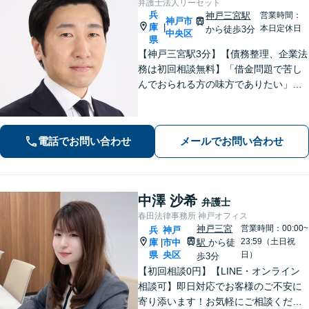
弁護士法人リーセット
兵
神戸三宮駅
営業時間：
神戸市
庫
|
本日定休日
から徒歩3分
中央区
県
【神戸三宮駅3分】【債務整理、企業法
務は初回相談無料】「借金問題で苦し
んでおられる方の味方でありたい」
「中小企業の法務案件の取り扱い実績
豊富な弁護士」「柔軟な対応体制／LIN
EやChatworkなどに対応」
電話でお問い合わせ
メールでお問い合わせ
中澤 沙希
弁護士
春田法律事務所 神戸オフィス
神戸三宮
営業時間：00:00~
兵
神戸
23:59（土日祝
庫
市中
駅
から徒
|
県
央区
日）
歩3分
【初回相談0円】【LINE・オンライン
相談可】即日対応でお客様のご不安に
寄り添います！お気軽にご相談くださ