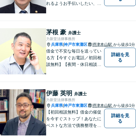
れるようお手伝いしたい、皆
様の頼れる存在でいたいとい
う思いで設立した法律事務所
です。お困りごとがありまし
たら、お気軽にご相談くださ
茅根 豪
弁護士
い。
力新堂法律事務所
兵庫県
神戸市東灘区
摂津本山駅
から徒歩1分
|
借金で不安な毎日を送ってい
詳細を見
る方【今すぐお電話／初回相
る
談無料】【夜間・休日相談
可・要予約】【24時間メール
受付】（ネット上の誹謗中傷
／ビットトレント／著作権侵
害／問題社員／クレーマー／
伊藤 英明
弁護士
債務整理）借金の解決実績は1
力新堂法律事務所
00件以上！
兵庫県
神戸市東灘区
摂津本山駅
から徒歩1分
|
【初回相談無料】借金の催促
詳細を見
を今すぐストップ！あなたに
る
ベストな方法で債務整理をサ
ポート【知的財産の紛争にも