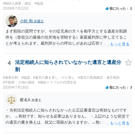
であること からすると、実際に遺産分割協議の効力が否定される可能
#相続人調査・確定
#協議
2026年7月22日
役にたった
2
性はそれほど高くない（立証のハードルは非常に高い）ということが
言えると思います。
小杉 和
弁護士
まず前段の質問ですが、その従兄弟の方々を相手方とする遺産分割調
停を（曾祖父の最後の住所地を管轄する）家庭裁判所に申し立てるこ
とが考えられます。裁判所からの呼出しがあれば応答する可能性がま
だあるのではないでしょうか。 後段の質問については、相続放棄は可
能と思われます。時間が思った以上にないので必要書類をてきぱきと
揃える必要があります。その点是非御注意ください。
4
法定相続人に知らされていなかった遺言と遺産分
割
#遺産分割
#協議
#遺言の書き直し・やり直し
#遺言の真偽鑑定・遺言無効
#不動産・土地の相続
#相続トラブルの代理交渉
2026年7月18日
役にたった
3
匿名A
弁護士
・当初法定相続人に知らされなかった公正証書遺言は有効なものです
か。 →有効です。知らせる必要はありません。 ・上記のような状況で
の遺言の書き換えは、叔父に瑕疵がありますか。→無いです。 ・分割
する場合の比率は、現状で、客観的に見てどの程度が妥当と考えられ
ますか。 →本人が自由に決められますので、どこが妥当とは言えない