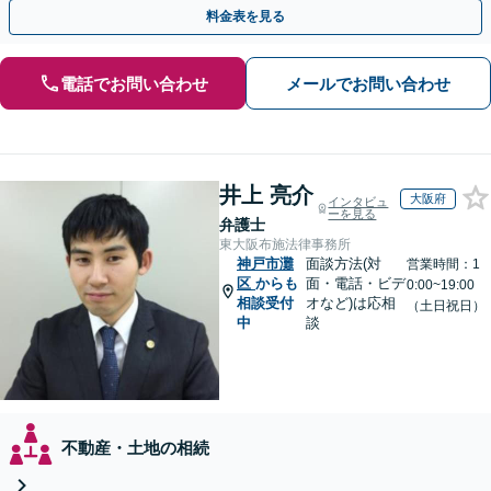
題は自分の代で解決しましょう【完全個室制】
料金表を見る
電話でお問い合わせ
メールでお問い合わせ
井上 亮介
大阪府
インタビュ
ーを見る
弁護士
東大阪布施法律事務所
神戸市灘
面談方法(対
営業時間：1
区
からも
面・電話・ビデ
0:00~19:00
相談受付
オなど)は応相
（土日祝日）
中
談
不動産・土地の相続