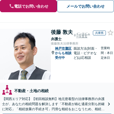
電話でお問い合わせ
メールでお問い合わせ
後藤 敦夫
兵庫県
インタビュ
ーを見る
弁護士
後藤敦夫法律事務所
営業時
神戸市灘区
面談方法(対面・
からも相談
電話・ビデオな
間：本日
受付中
ど)は応相談
定休日
不動産・土地の相続
【関西エリア対応】【初回相談無料】地元密着型の法律事務所の弁護
士が、あなたの相続問題を解決します「不動産が絡む遺産分割も的確
に対応」「相続放棄の手続き可」円滑な相続をおこなうため、相続問