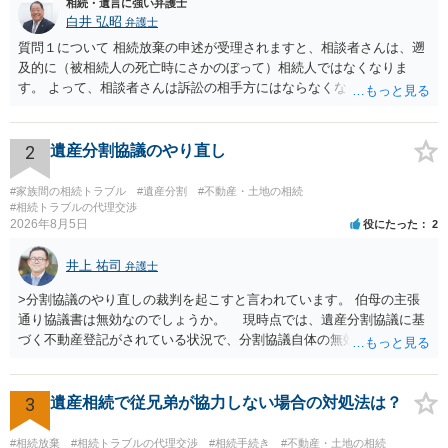
相続・遺言に強い弁護士
白井 弘昭
弁護士
質問１について 相続放棄の申述が受理されますと、相談者さんは、遡
及的に（被相続人の死亡時にさかのぼって）相続人ではなくなりま
す。 よって、相談者さんは訴訟の相手方にはならなくなるので（明け
渡し請求の対象ではなくなるので）請求棄却となります。 相続放棄受
理証明を家庭裁判所で取得し、コピーを答弁書に添えて裁判所に提出
してください。 質問２について 請求棄却を求める答弁書を提出すれ
2
遺産分割協議のやり直し
ば、第１回期日は出席する必要がありません。その日は差支え（用事
があり出席できない）との記載で十分です。 質問３について 弁護士で
#家族間の相続トラブル
#遺産分割
#不動産・土地の相続
はないので、ｍｉｎｔｓでの提出の必要は無いと思います。郵送（期
#相続トラブルの代理交渉
2026年8月5日
役にたった
2
限までに届けばよい）で十分です。 詳細は、書面記載の裁判所書記官
にお問い合わせください。 以上、ご参考まで。
井上 祐司
弁護士
>分割協議のやり直しの裁判を起こすと言われています。 伯母の主張
通り協議書は無効なのでしょうか。 現時点では、遺産分割協議に基
づく不動産登記がされている状況で、分割協議自体の無効を裁判所が
認めたわけではないので、分割協議の効力に影響はありません。 先
方の訴訟の主張及び立証次第ですが、 ・御祖母様の認知能力に関する
医師の意見書、筆跡鑑定 が提出されればその効力が否定される可能性
3
遺産相続で従兄弟が協力しない場合の対処法は？
はありますが、 ・伯母様自身が分割協議に加わっていること ・御祖母
様の意に反する遺産分割協議を行う実益が誰にあったかの立証が困難
#相続放棄
#相続トラブルの代理交渉
#相続手続き
#不動産・土地の相続