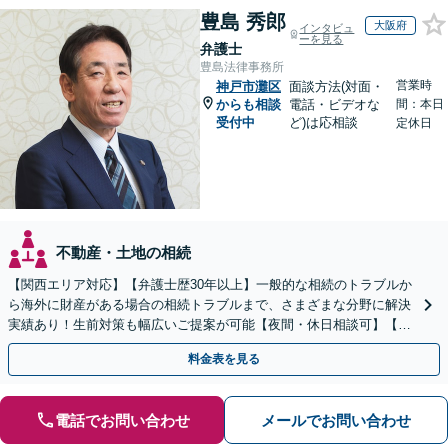
豊島 秀郎
大阪府
インタビュ
ーを見る
弁護士
豊島法律事務所
営業時
神戸市灘区
面談方法(対面・
からも相談
電話・ビデオな
間：本日
受付中
ど)は応相談
定休日
不動産・土地の相続
【関西エリア対応】【弁護士歴30年以上】一般的な相続のトラブルか
ら海外に財産がある場合の相続トラブルまで、さまざまな分野に解決
実績あり！生前対策も幅広いご提案が可能【夜間・休日相談可】【完
全個室】
料金表を見る
電話でお問い合わせ
メールでお問い合わせ