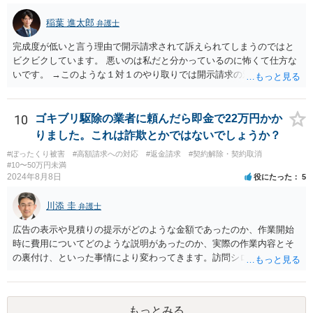
稲葉 進太郎
弁護士
完成度が低いと言う理由で開示請求されて訴えられてしまうのではと
ビクビクしています。 悪いのは私だと分かっているのに怖くて仕方な
いです。 →このような１対１のやり取りでは開示請求の対象になりま
せんから、ご安心ください。 また、本件は、犯罪の話にはなりません
から、その点についてもご安心ください。 また、相手方に生じたの
が、どんなに高く見積もっても５万円ですから、それを考えると訴え
10
ゴキブリ駆除の業者に頼んだら即金で22万円かか
てもコスト的にどうかという問題があり、相手方が相談者様を訴える
りました。これは詐欺とかではないでしょうか？
可能性も低いように思います。
#ぼったくり被害
#高額請求への対応
#返金請求
#契約解除・契約取消
#10〜50万円未満
2024年8月8日
役にたった
5
川添 圭
弁護士
広告の表示や見積りの提示がどのような金額であったのか、作業開始
時に費用についてどのような説明があったのか、実際の作業内容とそ
の裏付け、といった事情により変わってきます。訪問シロアリ駆除と
同様のトラブル問題であるようにも思われますので、消費者契約に該
当するのであれば、最寄りの消費生活センターへ相談された方がよい
でしょう。
もっとみる