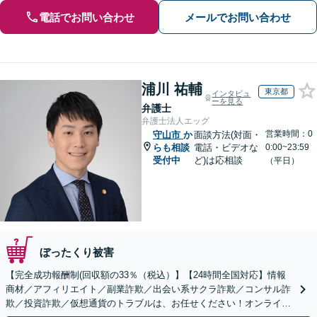
電話でお問い合わせ
メールでお問い合わせ
浦川 祐輔
東京都
インタビュ
ーを見る
弁護士
弁護士法人エッグ
営業時間：0
守山市
か
面談方法(対面・
らも相談
電話・ビデオな
0:00~23:59
受付中
ど)は応相談
（平日）
ぼったくり被害
【完全成功報酬制(回収額の33％（税込）】【24時間全国対応】情報
商材／アフィリエイト／副業詐欺／出会い系サクラ詐欺／コンサル詐
欺／投資詐欺／仮想通貨のトラブルは、お任せください！オンライン