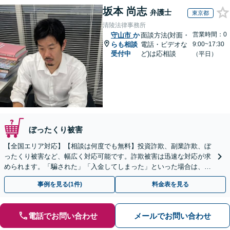
坂本 尚志
弁護士
東京都
清陵法律事務所
営業時間：0
守山市
か
面談方法(対面・
らも相談
電話・ビデオな
9:00~17:30
受付中
ど)は応相談
（平日）
ぼったくり被害
【全国エリア対応】【相談は何度でも無料】投資詐欺、副業詐欺、ぼ
ったくり被害など、幅広く対応可能です。詐欺被害は迅速な対応が求
められます。「騙された」「入金してしまった」といった場合は、お
早めにご相談ください。【電話・メール・WEB相談可】
事例を見る(1件)
料金表を見る
電話でお問い合わせ
メールでお問い合わせ