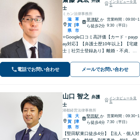
弁護
インタビューを見
る
士
ミカン法律事務所
滋
草
草津駅
か
営業時間：09:00~1
賀
津
|
9:30（平日）
ら徒歩2分
県
市
⭐️Google口コミ高評価【カード・payp
ay対応】【弁護士歴10年以上】【宅建
士｜社労士登録あり】離婚・不貞、破
産、不動産、相続、行政事件に注力！
リラックスしてお越しください。丁寧
電話でお問い合わせ
メールでお問い合わせ
にお話をお聴きします【草津駅2分｜駐
車場あり】【土日祝対応】
山口 智之
弁護
インタビューを見
る
士
湖都経営法律事務所
滋
大
堅田駅
か
営業時間：09:30~1
賀
津
|
7:30（平日）
ら徒歩4分
県
市
【堅田駅東口徒歩4分】【法人・個人対