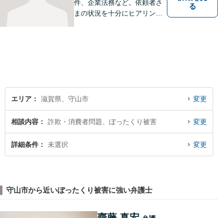
件、企業法務など。依頼者さ
る
まの状況を十分にヒアリング
し、あらゆる観点から解決策
をご提案してまいります。丁
寧に、迅速に、柔軟に対応し
ます。お気軽にご相談くださ
い【隣接駐車場あり】
エリア
滋賀県、守山市
変更
相談内容
詐欺・消費者問題、ぼったくり被害
変更
詳細条件
未選択
変更
守山市から近いぼったくり被害に強い弁護士
齋藤 真宏