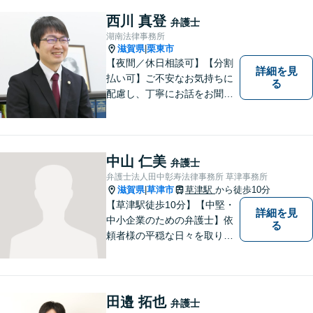
西川 真登
弁護士
湖南法律事務所
滋賀県
栗東市
|
【夜間／休日相談可】【分割
詳細を見
払い可】ご不安なお気持ちに
る
配慮し、丁寧にお話をお聞き
することを信条としていま
す。お悩みの方は、一度お問
い合わせください。
中山 仁美
弁護士
弁護士法人田中彰寿法律事務所 草津事務所
滋賀県
草津市
草津駅
から徒歩10分
|
【草津駅徒歩10分】【中堅・
詳細を見
中小企業のための弁護士】依
る
頼者様の平穏な日々を取り戻
すため、丁寧で迅速なリーガ
ルサービスをお届けします。
専門家ネットワークを駆使し
て、スピード感のあるシーム
田邉 拓也
弁護士
レスな対応を実現します。