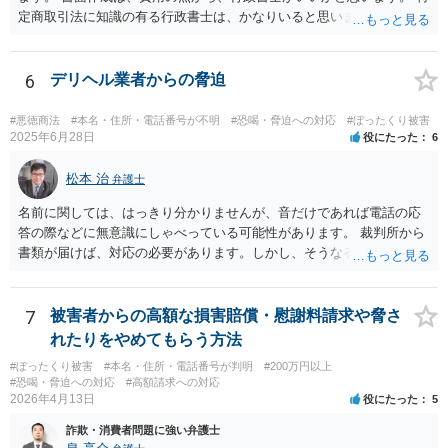
定商取引法に知識の有る行政書士は、かなりいると思います。 問い合
わせされるといいでしょう。 今後の支払いは、不要です。
6
デリヘル業者からの脅迫
#悪徳商法
#本名・住所・電話番号が不明
#恐喝・脅迫への対応
#ぼったくり被害
2025年6月28日
役にたった
6
松本 治
弁護士
名前に関しては、はっきり分かりませんが、音だけであれば電話の応
答の際などに無意識にしゃべっている可能性があります。 裁判所から
書類が届けば、対応の必要があります。しかし、そうなる前は、匿名A
先生も懸念されているように、いわゆる「カモリスト」に載り、ほか
の犯罪集団に情報が回る危険もありますので、払わない方がいいでし
ょう。
7
被害者からの高額な損害賠償・慰謝料請求や脅さ
れたりをやめてもらう方法
#ぼったくり被害
#本名・住所・電話番号が判明
#200万円以上
#恐喝・脅迫への対応
#高額請求への対応
2026年4月13日
役にたった
5
詐欺・消費者問題に強い弁護士