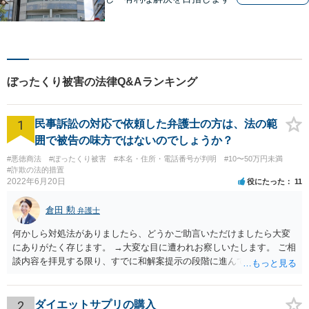
ぼったくり被害の法律Q&Aランキング
1
民事訴訟の対応で依頼した弁護士の方は、法の範
囲で被告の味方ではないのでしょうか？
#悪徳商法
#ぼったくり被害
#本名・住所・電話番号が判明
#10〜50万円未満
#詐欺の法的措置
2022年6月20日
役にたった
11
倉田 勲
弁護士
何かしら対処法がありましたら、どうかご助言いただけましたら大変
にありがたく存じます。 →大変な目に遭われお察しいたします。 ご相
談内容を拝見する限り、すでに和解案提示の段階に進んでいるとなる
と書面や証拠提出もそれなりにされているものと思います。回答する
にあたってはそれらの書面や証拠を拝見しないと適切な回答は難しい
ですので、書面などをもってお近くの法律事務所でセカンドオピニオ
2
ダイエットサプリの購入