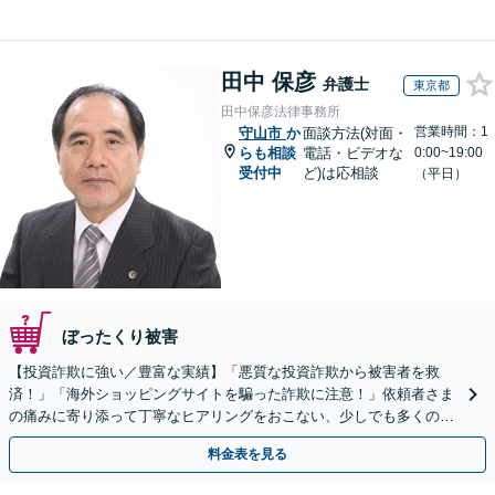
田中 保彦
弁護士
東京都
田中保彦法律事務所
営業時間：1
守山市
か
面談方法(対面・
らも相談
電話・ビデオな
0:00~19:00
受付中
ど)は応相談
（平日）
ぼったくり被害
【投資詐欺に強い／豊富な実績】「悪質な投資詐欺から被害者を救
済！」「海外ショッピングサイトを騙った詐欺に注意！」依頼者さま
の痛みに寄り添って丁寧なヒアリングをおこない、少しでも多くの返
金が得られるよう尽力します！
料金表を見る