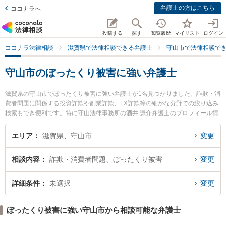
弁護士の方はこちら
ココナラへ
投稿する
探す
閲覧履歴
マイリスト
ログイン
ココナラ法律相談
滋賀県で法律相談できる弁護士
守山市で法律相談で
守山市のぼったくり被害に強い弁護士
滋賀県の守山市でぼったくり被害に強い弁護士が1名見つかりました。詐欺・消
費者問題に関係する投資詐欺や副業詐欺、FX詐欺等の細かな分野での絞り込み
検索もでき便利です。特に守山法律事務所の酒井 謙介弁護士のプロフィール情
報や弁護士費用、強みなどが注目されています。『守山市で土日や夜間に発生
したぼったくり被害のトラブルを今すぐに弁護士に相談したい』『ぼったくり
エリア
滋賀県、守山市
変更
被害のトラブル解決の実績豊富な近くの弁護士を検索したい』『初回相談無料
でぼったくり被害を法律相談できる守山市内の弁護士に相談予約したい』など
相談内容
詐欺・消費者問題、ぼったくり被害
変更
でお困りの相談者さんにおすすめです。
詳細条件
未選択
変更
ぼったくり被害に強い守山市から相談可能な弁護士