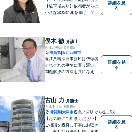
詳細を見
【駐車場あり】依頼者からの
る
小さなSOSに耳を傾け、問題
解決に導くことが出来る、そ
んな弁護士でありたいと考え
ております。 ぜひ一度私にご
相談ください。
俣木 徹
弁護士
近江八幡法律事務所
滋賀県
近江八幡市
|
近江八幡法律事務所は依頼者
詳細を見
それぞれの事情に寄り添い、
る
問題解決の方法を共に考える
場所です。「弁護士に相談す
べき悩みなのかわからない
方」も、ぜひお気軽にご相談
ください。
古山 力
弁護士
大津中央法律事務所
滋賀県
大津市
島ノ関駅
から徒歩5分
|
【お気軽にご相談ください】
詳細を見
ご相談を親身に丁寧にお聴き
る
し 有利な解決を目指します