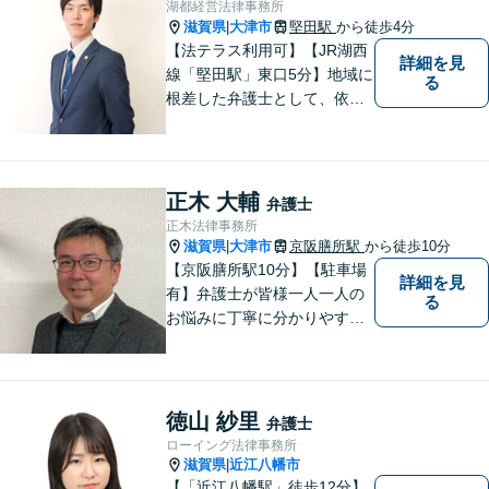
湖都経営法律事務所
滋賀県
大津市
堅田駅
から徒歩4分
|
【法テラス利用可】【JR湖西
詳細を見
線「堅田駅」東口5分】地域に
る
根差した弁護士として、依頼
者の方に寄り添い、丁寧・親
切にお話を伺い、信頼関係を
築いていけるよう尽力いたし
ます。弁護士に依頼するのは
正木 大輔
弁護士
敷居が高いとお考えの方も、
正木法律事務所
まずは一度ご相談ください。
滋賀県
大津市
京阪膳所駅
から徒歩10分
|
【京阪膳所駅10分】【駐車場
詳細を見
有】弁護士が皆様一人一人の
る
お悩みに丁寧に分かりやすく
お応えいたします。専門家に
よる適切なアドバイスや手続
により、問題解決に向けて前
進できることがございます。
徳山 紗里
弁護士
どうぞ当事務所にご相談くだ
ローイング法律事務所
さい。
滋賀県
近江八幡市
|
【「近江八幡駅」徒歩12分】