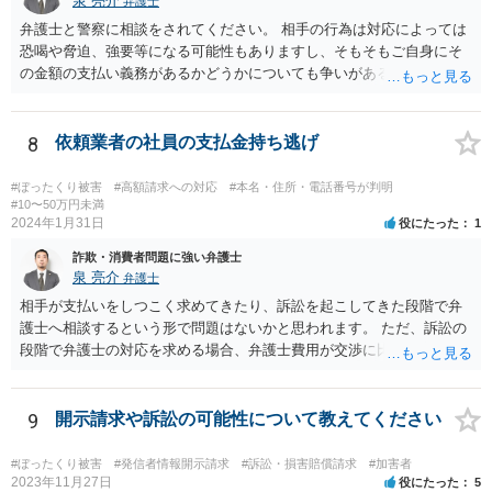
泉 亮介
弁護士
弁護士と警察に相談をされてください。 相手の行為は対応によっては
恐喝や脅迫、強要等になる可能性もありますし、そもそもご自身にそ
の金額の支払い義務があるかどうかについても争いがあるでしょう。
代理人を立て、毅然と対応する必要があるかと思われます。
8
依頼業者の社員の支払金持ち逃げ
#ぼったくり被害
#高額請求への対応
#本名・住所・電話番号が判明
#10〜50万円未満
2024年1月31日
役にたった
1
詐欺・消費者問題に強い弁護士
泉 亮介
弁護士
相手が支払いをしつこく求めてきたり、訴訟を起こしてきた段階で弁
護士へ相談するという形で問題はないかと思われます。 ただ、訴訟の
段階で弁護士の対応を求める場合、弁護士費用が交渉に比べて高くな
りやすい為、相手の対応を見ながらどのタイミングで弁護士を入れる
のかを考えておく必要があるでしょう。
9
開示請求や訴訟の可能性について教えてください
#ぼったくり被害
#発信者情報開示請求
#訴訟・損害賠償請求
#加害者
2023年11月27日
役にたった
5