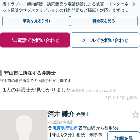
者トラブル：契約解除、訪問販売や電話勧誘による被害、インターネ
ット通販やサブスクリプションの解約問題など幅広く対応」まずは一
度ご相談ください【休日・夜間相談可】
事例を見る(1件)
料金表を見る
電話でお問い合わせ
メールでお問い合わせ
守山市に所在する弁護士
守山市の事務所等での面談予約が可能です。
1
人の弁護士が見つかりました
(検索結果について詳しくは
こちら
)
1件中 1-1件を表示
酒井 謙介
弁護士
守山法律事務所
滋賀県
守山市
守山駅
から徒歩3分
|
【守山駅3分】相続、刑事事
詳細を見