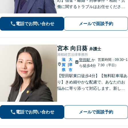
応】借金・離婚・刑事事件・相続・労
働に関するトラブルはお任せくださ
い。中小企業診断士資格を有し、顧問
契約・企業法務全般に対応。困りの際
電話でお問い合わせ
メールで面談予約
はぜひ一度お話をお聞かせください。
【無料駐車場あり】
宮本 向日葵
弁護士
湖都経営法律事務所
滋
大
堅田駅
か
営業時間：09:30~1
賀
津
|
7:30（平日）
ら徒歩4分
県
市
【堅田駅東口徒歩4分】【無料駐車場あ
り】きめ細やかな配慮で、あなたのお
悩みに寄り添って対応します。新しい
人生のスタートが切れるよう、法律の
プロとして最後までサポート。お気軽
にご相談ください。
電話でお問い合わせ
メールで面談予約