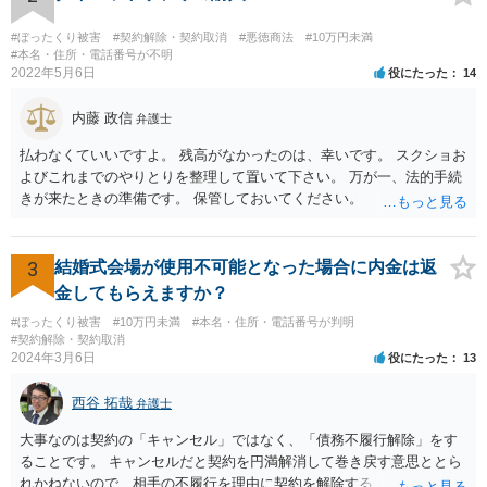
ンを受けることをお勧めします。
#ぼったくり被害
#契約解除・契約取消
#悪徳商法
#10万円未満
#本名・住所・電話番号が不明
2022年5月6日
役にたった
14
内藤 政信
弁護士
払わなくていいですよ。 残高がなかったのは、幸いです。 スクショお
よびこれまでのやりとりを整理して置いて下さい。 万が一、法的手続
きが来たときの準備です。 保管しておいてください。
3
結婚式会場が使用不可能となった場合に内金は返
金してもらえますか？
#ぼったくり被害
#10万円未満
#本名・住所・電話番号が判明
#契約解除・契約取消
2024年3月6日
役にたった
13
西谷 拓哉
弁護士
大事なのは契約の「キャンセル」ではなく、「債務不履行解除」をす
ることです。 キャンセルだと契約を円満解消して巻き戻す意思ととら
れかねないので、相手の不履行を理由に契約を解除する と通知して交