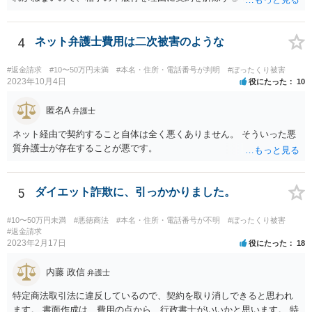
渉する必要があるかと思います。 一度、弁護士会やお近くの法律事務
所を探すなどして弁護士を探してみてください。
4
ネット弁護士費用は二次被害のような
#返金請求
#10〜50万円未満
#本名・住所・電話番号が判明
#ぼったくり被害
2023年10月4日
役にたった
10
匿名A
弁護士
ネット経由で契約すること自体は全く悪くありません。 そういった悪
質弁護士が存在することが悪です。
5
ダイエット詐欺に、引っかかりました。
#10〜50万円未満
#悪徳商法
#本名・住所・電話番号が不明
#ぼったくり被害
#返金請求
2023年2月17日
役にたった
18
内藤 政信
弁護士
特定商法取引法に違反しているので、契約を取り消しできると思われ
ます。 書面作成は、費用の点から、行政書士がいいかと思います。 特