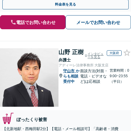
のみで解決も可能！
料金表を見る
電話でお問い合わせ
メールでお問い合わせ
山野 正樹
大阪府
インタビュ
ーを見る
弁護士
アディーレ法律事務所 大阪支店
営業時間：0
守山市
か
面談方法(対面・
らも相談
電話・ビデオな
9:00~23:55
受付中
ど)は応相談
（平日）
ぼったくり被害
【北新地駅・西梅田駅2分】【電話・メール相談可】「高齢者・消費