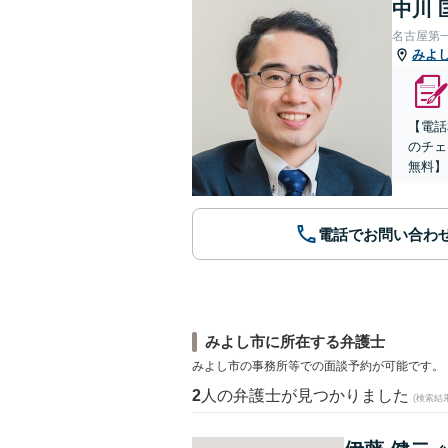
中川 
名古屋第
みよ
【電話
のチェ
無料】
電話でお問い合わ
みよし市に所在する弁護士
みよし市の事務所等での面談予約が可能です。
2
人の弁護士が見つかりました
(検索結