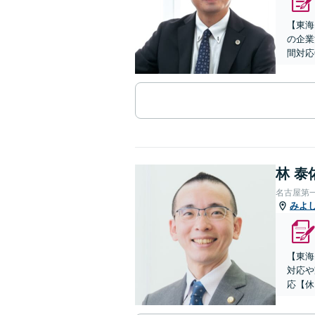
【東海
の企業
間対応
林 泰
名古屋第
みよ
【東海
対応や
応【休