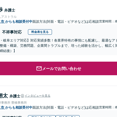
渉
弁護士
人アストラル
し市
からも相談受付中
面談方法(対面・電話・ビデオなど)は応相談
営業時間：
不祥事対応
料金表を見る
・岐阜エリア対応】対応実績多数！各業界特有の事情にも配慮し、最適なア
整備・構築、労務問題、企業間トラブルまで、培った経験を活かし、幅広く
締結後）】
メールでお問い合わせ
翔太
弁護士
インタビューを見る
律事務所 豊橋事務所
し市
からも相談受付中
面談方法(対面・電話・ビデオなど)は応相談
営業時間：