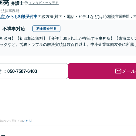
匡亮
弁護士
インタビューを見る
一法律事務所
し市
からも相談受付中
面談方法(対面・電話・ビデオなど)は応相談
営業時間：
不祥事対応
料金表を見る
相談可】【初回相談無料】【弁護士30人以上が在籍する事務所】【東海エリ
ックなど。労務トラブルの解決実績は数百件以上。中小企業家同友会に所属
せ
メール
果について詳しくは
こちら
)