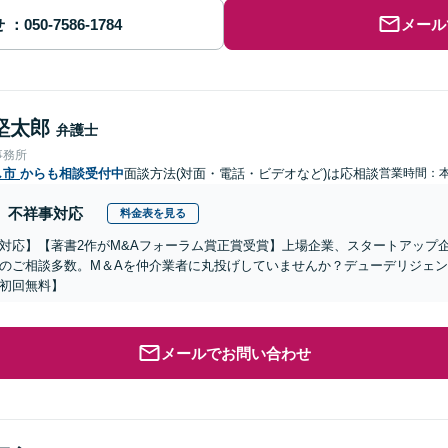
せ
メール
堅太郎
弁護士
事務所
し市
からも相談受付中
面談方法(対面・電話・ビデオなど)は応相談
営業時間：
不祥事対応
料金表を見る
対応】【著書2作がM&Aフォーラム賞正賞受賞】上場企業、スタートアップ
のご相談多数。M＆Aを仲介業者に丸投げしていませんか？デューデリジェ
初回無料】
メールでお問い合わせ