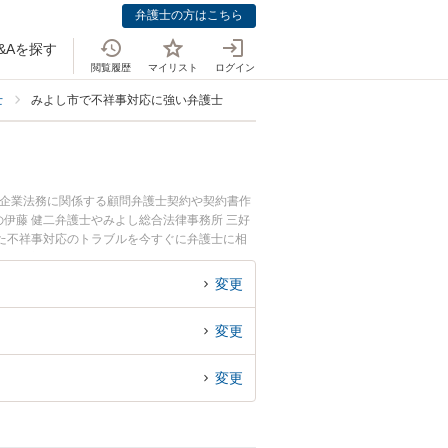
弁護士の方はこちら
&Aを探す
閲覧履歴
マイリスト
ログイン
士
みよし市で不祥事対応に強い弁護士
。企業法務に関係する顧問弁護士契約や契約書作
伊藤 健二弁護士やみよし総合法律事務所 三好
た不祥事対応のトラブルを今すぐに弁護士に相
みよし市内の弁護士に相談予約したい』などでお
変更
変更
変更