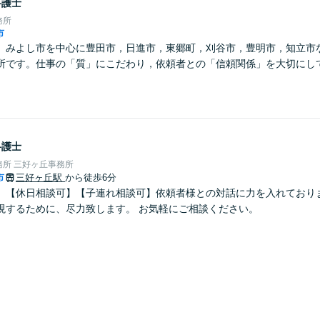
弁護士
務所
市
】みよし市を中心に豊田市，日進市，東郷町，刈谷市，豊明市，知立市
所です。仕事の「質」にこだわり，依頼者との「信頼関係」を大切にし
弁護士
所 三好ヶ丘事務所
市
三好ヶ丘駅
から徒歩6分
】【休日相談可】【子連れ相談可】依頼者様との対話に力を入れておりま
現するために、尽力致します。 お気軽にご相談ください。