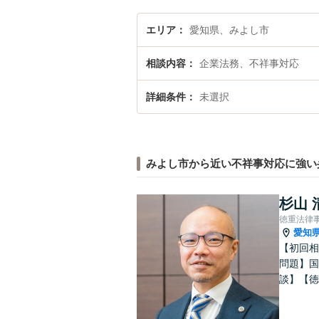
エリア
愛知県、みよし市
相談内容
企業法務、不祥事対応
詳細条件
未選択
みよし市から近い不祥事対応に強い
杉山 
徳重法律
愛知
【初回相
問題】国
談】【徳