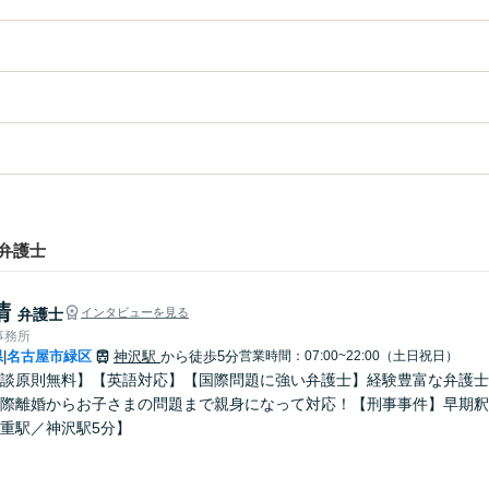
弁護士
清
弁護士
インタビューを見る
事務所
県
名古屋市緑区
神沢駅
から徒歩5分
営業時間：07:00~22:00（土日祝日）
|
談原則無料】【英語対応】【国際問題に強い弁護士】経験豊富な弁護士
際離婚からお子さまの問題まで親身になって対応！【刑事事件】早期釈
重駅／神沢駅5分】