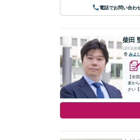
電話でお問い合わ
柴田 
LBX法律
みよ
【全国
者から
さい【