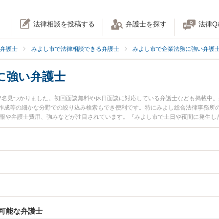
法律相談を投稿する
弁護士を探す
法律Q
弁護士
みよし市で法律相談できる弁護士
みよし市で企業法務に強い弁護
に強い弁護士
2名見つかりました。初回面談無料や休日面談に対応している弁護士なども掲載中
作成等の細かな分野での絞り込み検索もでき便利です。特にみよし総合法律事務所の
情報や弁護士費用、強みなどが注目されています。『みよし市で土日や夜間に発生し
豊富な近くの弁護士を検索したい』『初回相談無料で不祥事対応を法律相談できる
可能な弁護士