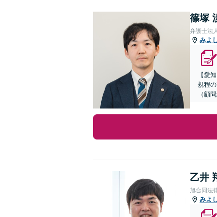
篠塚 
弁護士法
みよ
【愛知
規程の
（顧問
乙井 
旭合同法
みよ