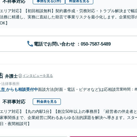
不祥事対応
事例を見る(1件)
料金表を見る
エリア対応】【初回相談無料】契約書作成・労務対応・トラブル解決まで幅
法務に精通し、実務に直結した助言で事業リスクを最小化します。企業犯罪
OK】
電話でお問い合わせ
佑
弁護士
インタビューを見る
一法律事務所
し市
からも相談受付中
面談方法(対面・電話・ビデオなど)は応相談
営業時間：
不祥事対応
料金表を見る
エリア対応】【丸の内駅1分】【創立50年以上の事務所】「経営者の伴走者
家事関係まで、企業経営に関わるあらゆる法的課題を解決へ導きます。スタ
日・夜間相談可】