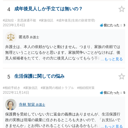
4
成年後見人しか手立ては無いの？
#認知症・意思疎通不能
#家族信託
#成年後見(生前の財産管理)
2023年1月4日
役にたった
3
匿名B
弁護士
弁護士は、本人の依頼がないと動けません。つまり、家族の依頼では
無理ということになるかと思います。家族間争いごとがなければ、後
見人候補者をたてて、その方に後見人になってもらう手続をすすめた
ほうが、今後もいろいろやりやすくなると思います。
5
生活保護に関しての悩み
#相続手続き
#家族信託
#家族間の相続トラブル
#相続税対策
2022年11月14日
役にたった
5
寺林 智栄
弁護士
保護費を受給していない方に返金の義務はありませんが、生活保護行
政の実務は現場の裁量に任されるところも大きいので、「お支払いで
きませんか」とお伺いされることくらいはあるかもしれません。 通報