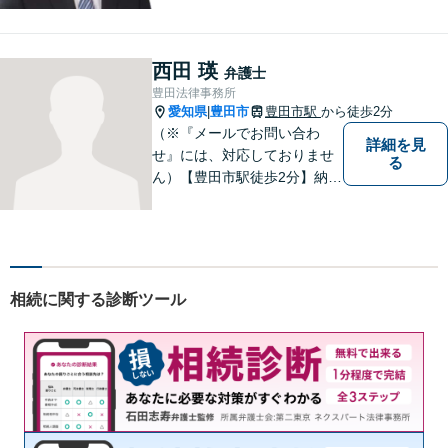
添い、的確なアドバイスを行
うよう務めています。費用面
のご不安はご相談ください。
西田 瑛
弁護士
【法テラス利用可※ご利用要
豊田法律事務所
件あり】
愛知県
豊田市
豊田市駅
から徒歩2分
|
（※『メールでお問い合わ
詳細を見
せ』には、対応しておりませ
る
ん）【豊田市駅徒歩2分】納得
のいく選択ができるよう、し
っかりと話を聞き、一緒に考
えていく姿勢を大切にしてい
ます。【分割払い対応・法テ
ラス利用可能】費用面のご不
相続に関する診断ツール
安はご相談ください。