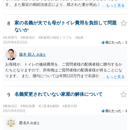
す。 また最近の相続法改正により、残された妻が死ぬまで家に住み続
けられる権利として「配偶者居住権」という制度が設けられましたの
で、その制度を活用する方法も考えられます。 もし契約書の作成まで
視野に入れておられる場合は、お近くの弁護士、できれば相続に強い
8
家の名義が夫でも母がトイレ費用を負担して問題
弁護士にご相談なさるとよいでしょう。
ないか
#生前贈与
#家族信託
#家族間の相続トラブル
#協議
2025年8月23日
役にたった
1
藤本 顯人
弁護士
お母様が、トイレの修繕費用を、ご質問者様の配偶者様に贈与するか
たちとなりますので、所有権はご質問者様の配偶者様が得ることにな
ります。 また、贈与については年間110万円まで非課税であり、トイ
レの修繕費であればこの枠内に収まると思います。
9
名義変更されていない家屋の解体について
#家族信託
#相続放棄
#口座凍結解除
#遺産分割
2021年8月6日
役にたった
1
匿名A
弁護士