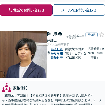
電話でお問い合わせ
メールでお問い合わせ
岡 厚希
愛知県
インタビュー
を見る
弁護士
アイル法律事務所
営業時間：0
みよし市
面談方法(対面・
からも相
電話・ビデオな
9:00~19:00
談受付中
ど)は応相談
（平日）
家族信託
【東海エリア対応】【初回相談３０分無料】遺産分割でお悩みです
か？当事務所は複雑な相続問題を含む50件以上の対応実績があり、2
名の弁護士が親身に寄り添います。不動産相続や使い込みの問題も分