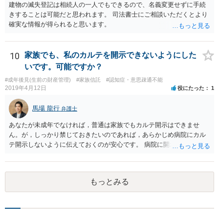
建物の滅失登記は相続人の一人でもできるので、名義変更せずに手続
きすることは可能だと思われます。 司法書士にご相談いただくとより
確実な情報が得られると思います。
10
家族でも、私のカルテを開示できないようにした
いです。可能ですか？
#成年後見(生前の財産管理)
#家族信託
#認知症・意思疎通不能
2019年4月12日
役にたった
1
馬場 龍行
弁護士
あなたが未成年でなければ，普通は家族でもカルテ開示はできませ
ん。が，しっかり禁じておきたいのであれば，あらかじめ病院にカル
テ開示しないように伝えておくのが安心です。 病院に開示しないよう
に伝える書面を作ることはできますが，それがなくても開示はされる
可能性は低いのでコストパフォーマンスとしてはどうかなという感じ
がします。
もっとみる