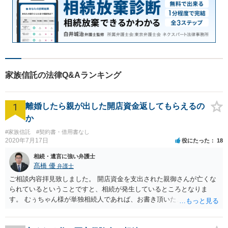
家族信託の法律Q&Aランキング
1
離婚したら親が出した開店資金返してもらえるの
か
#家族信託
#契約書・借用書なし
2020年7月17日
役にたった
18
相続・遺言に強い弁護士
髙橋 優
弁護士
ご相談内容拝見致しました。 開店資金を支出された親御さんが亡くな
られているということですと、相続が発生しているところとなりま
す。 むぅちゃん様が単独相続人であれば、お書き頂いたような方法で
ご主人に書面を書いてもらうことで対応は可能かと思います。 他にも
相続人おられるということであれば、他の相続人との協議が必要とな