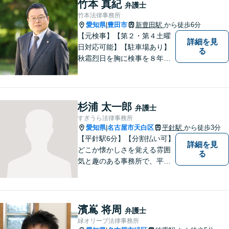
談対応も行っております。ま
竹本 真紀
弁護士
ずは、お気軽にお電話くださ
竹本法律事務所
い。
愛知県
豊田市
新豊田駅
から徒歩6分
|
【元検事】【第２・第４土曜
詳細を見
日対応可能】【駐車場あり】
る
秋霜烈日を胸に検事を８年，
ひまわりを胸に青森で弁護士
を１８年，そして豊田市に戻
りました。皆様の生活に寄り
添い，「この地域」の方々の
杉浦 太一郎
弁護士
悩みに対して一緒に解決を目
すぎうら法律事務所
指したいと思います。お待ち
愛知県
名古屋市天白区
平針駅
から徒歩3分
|
しております。
【平針駅6分】【分割払い可】
詳細を見
どこか懐かしさを覚える雰囲
る
気と趣のある事務所で、平針
に縁とゆかりを持った弁護士
が【相続・不動産・一般民
事・企業法務・税務】といっ
た幅広い対応業務で問題解決
濱嶌 将周
弁護士
に取り組みます。
緑オリーブ法律事務所