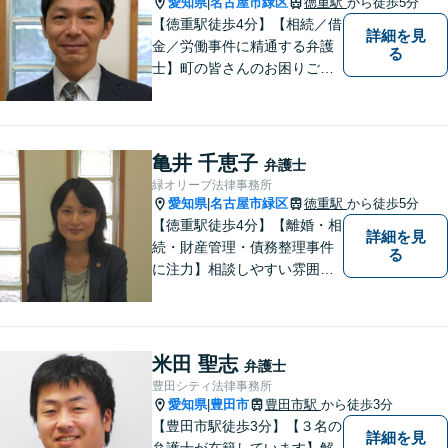
愛知県
名古屋市緑区
徳重駅
から徒歩5分
|
【徳重駅徒歩4分】【相続／借
詳細を見
金／労働事件に精通する弁護
る
士】町の皆さんのお困りごと
を何でも解決するジェネラリ
スト弁護士。社会の秩序を保
つべく、環境問題やマイナン
バー等の情報問題にも意欲高
亀井 千恵子
弁護士
く取り組みます。お困りごと
緑オリーブ法律事務所
があれば。お気軽にご相談く
愛知県
名古屋市緑区
徳重駅
から徒歩5分
|
ださい。
【徳重駅徒歩4分】【離婚・相
詳細を見
続・財産管理・債務整理事件
る
に注力】相談しやすい雰囲気
を心がけております。お気軽
にご相談ください。【駐車場
有】
米田 聖志
弁護士
豊田シティ法律事務所
愛知県
豊田市
豊田市駅
から徒歩3分
|
【豊田市駅徒歩3分】【３名の
詳細を見
弁護士が在籍しています】解