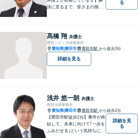
る
決に至るまで、皆さまの個別
の事情に応じた質の高いオー
ダーメイドのサポートをしま
す。借金問題／離婚問題／相
続問題／刑事事件／企業法務
髙橋 翔
弁護士
など幅広く対応。どうぞお気
豊田シティ法律事務所
軽にご相談ください。
愛知県
豊田市
豊田市駅
から徒歩3分
|
詳細を見る
浅井 悠一朗
弁護士
豊田法律事務所
愛知県
豊田市
豊田市駅
から徒歩2分
|
【豊田市駅徒歩2分】事件が終
詳細を見
結して、未来に向けて｢一歩を
る
ふみだせる｣という気持ちに向
けて尽力します。皆様に寄り