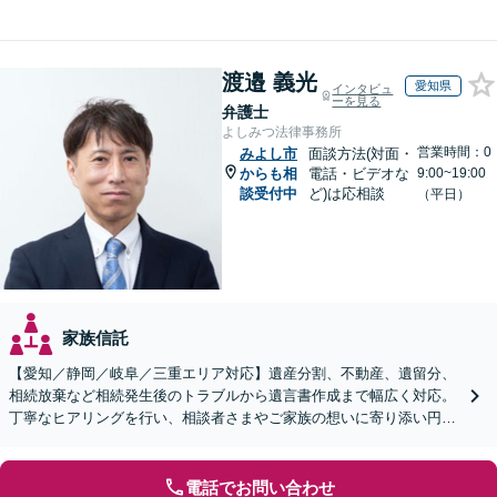
渡邉 義光
愛知県
インタビュ
ーを見る
弁護士
よしみつ法律事務所
営業時間：0
みよし市
面談方法(対面・
からも相
電話・ビデオな
9:00~19:00
談受付中
ど)は応相談
（平日）
家族信託
【愛知／静岡／岐阜／三重エリア対応】遺産分割、不動産、遺留分、
相続放棄など相続発生後のトラブルから遺言書作成まで幅広く対応。
丁寧なヒアリングを行い、相談者さまやご家族の想いに寄り添い円滑
な解決へ導きます【オンライン面談OK】【休日相談可】
電話でお問い合わせ