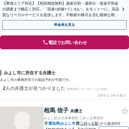
【東海エリア対応】【初回相談無料】遺産分割・遺留分・使途不明金
の調査まで幅広く対応。「迅速×的確×ていねい」をモットーに、高品
質なリーガルサービスを提供します。不動産や株式を含む複雑な相続
もお任せください【休日・夜間対応OK】
料金表を見る
電話でお問い合わせ
みよし市に所在する弁護士
みよし市の事務所等での面談予約が可能です。
2
人の弁護士が見つかりました
(検索結果について詳しくは
こちら
)
2件中 1-2件を表示
相馬 信子
弁護士
みよし総合法律事務所 三好ヶ丘事務所
愛知県
みよし市
三好ヶ丘駅
から徒歩6分
|