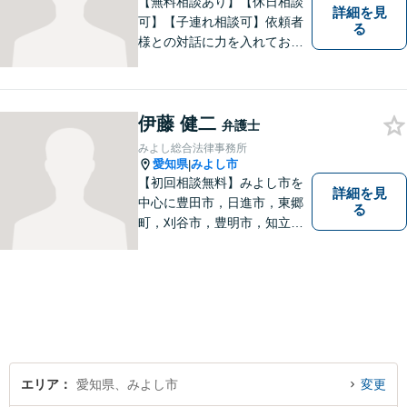
【無料相談あり】【休日相談
詳細を見
可】【子連れ相談可】依頼者
る
様との対話に力を入れており
ます。 「最善の解決イメー
ジ」を実現するために、尽力
致します。 お気軽にご相談く
伊藤 健二
ださい。
弁護士
みよし総合法律事務所
愛知県
みよし市
|
【初回相談無料】みよし市を
詳細を見
中心に豊田市，日進市，東郷
る
町，刈谷市，豊明市，知立市
などの地域に密着した総合法
律事務所です。仕事の「質」
にこだわり，依頼者との「信
頼関係」を大切にしていま
す。
エリア
愛知県、みよし市
変更