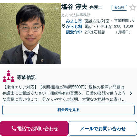
塩谷 淳夫
弁護士
愛知県
えんや法律事務所
営業時間：0
みよし市
面談方法(対面・
からも相
電話・ビデオな
9:00~18:00
談受付中
ど)は応相談
（月曜日）
家族信託
【東海エリア対応】【初回相談は2時間5500円】親族の根深い問題は
弁護士にご相談ください！相続特有の言葉を、日常の会話で使うよう
な言葉に言い換えて、分かりやすくご説明。大変なお気持ちに寄り添
い、納得できる解決を目指します
料金表を見る
電話でお問い合わせ
メールでお問い合わせ