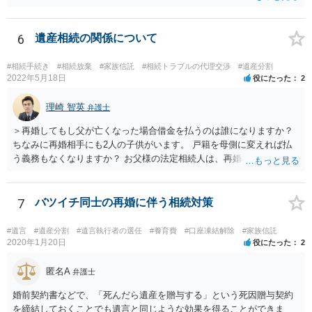
するかどうかは、あなたとお父さんの妹さんとの関係などを総合的に
考えてご判断いただくのが良いと思います。
6
遺産相続の関係について
#相続手続き
#相続放棄
#家族信託
#相続トラブルの代理交渉
#遺産分割
2022年5月18日
役にたった
2
理崎 智英
弁護士
＞再婚してもし父が亡くなった場合借金を払うのは誰になりますか？
ちなみに再婚相手にも2人の子供がいます。 戸籍を母側に変えれば払
う義務もなくなりますか？ お父様の法定相続人は、再婚相手とご相談
者様なので、お父様の借金はご相談者様も相続することになります。
戸籍がどこにあるのかは関係ありません。 ただし、お父様が亡くなっ
たことを知ってから３か月以内に家庭裁判所にて「相続放棄」の手続
7
バツイチ同士の再婚に伴う相続対策
をすれば、ご相談者様はお父様の借金は相続しません。
#遺言
#遺産分割
#遺言執行者の選任
#養育費
#口座凍結解除
#家族信託
2020年1月20日
役にたった
2
匿名A
弁護士
婚前契約書などで、「死んだら遺産を贈与する」という死因贈与契約
を締結しておくことでも遺言と同じような効果を得ることができま