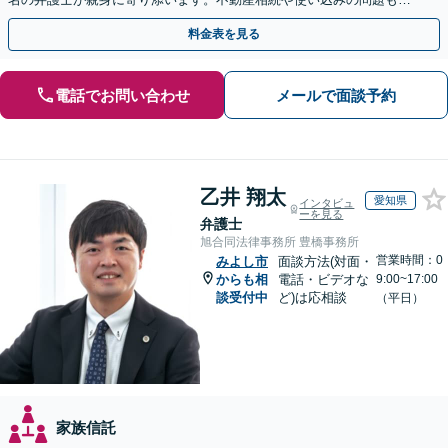
かりやすく解説。WEB相談可能。LINE予約受付中
料金表を見る
電話でお問い合わせ
メールで面談予約
乙井 翔太
愛知県
インタビュ
ーを見る
弁護士
旭合同法律事務所 豊橋事務所
営業時間：0
みよし市
面談方法(対面・
からも相
電話・ビデオな
9:00~17:00
談受付中
ど)は応相談
（平日）
家族信託