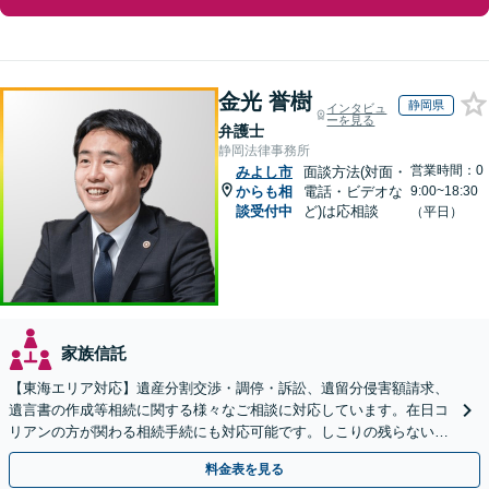
金光 誉樹
静岡県
インタビュ
ーを見る
弁護士
静岡法律事務所
営業時間：0
みよし市
面談方法(対面・
からも相
電話・ビデオな
9:00~18:30
談受付中
ど)は応相談
（平日）
家族信託
【東海エリア対応】遺産分割交渉・調停・訴訟、遺留分侵害額請求、
遺言書の作成等相続に関する様々なご相談に対応しています。在日コ
リアンの方が関わる相続手続にも対応可能です。しこりの残らない解
決を特に意識しています。
料金表を見る