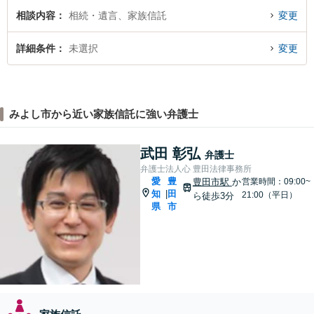
相談内容
相続・遺言、家族信託
変更
詳細条件
未選択
変更
みよし市から近い家族信託に強い弁護士
武田 彰弘
弁護士
弁護士法人心 豊田法律事務所
愛
豊
豊田市駅
か
営業時間：09:00~
知
田
|
21:00（平日）
ら徒歩3分
県
市