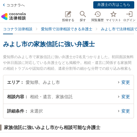
弁護士の方はこちら
ココナラへ
投稿する
探す
閲覧履歴
マイリスト
ログイン
ココナラ法律相談
愛知県で法律相談できる弁護士
みよし市で法律相談
みよし市の家族信託に強い弁護士
愛知県のみよし市で家族信託に強い弁護士が2名見つかりました。初回面談無料
や休日面談に対応している弁護士なども掲載中。相続・遺言に関係する家族間
の相続トラブルや認知症の相続、遺産分割等の細かな分野での絞り込み検索も
でき便利です。特にみよし総合法律事務所 三好ヶ丘事務所の相馬 信子弁護士や
みよし総合法律事務所の伊藤 健二弁護士のプロフィール情報や弁護士費用、強
エリア
愛知県、みよし市
変更
みなどが注目されています。『みよし市で土日や夜間に発生した家族信託のト
ラブルを今すぐに弁護士に相談したい』『家族信託のトラブル解決の実績豊富
相談内容
相続・遺言、家族信託
変更
な近くの弁護士を検索したい』『初回相談無料で家族信託を法律相談できるみ
よし市内の弁護士に相談予約したい』などでお困りの相談者さんにおすすめで
す。
詳細条件
未選択
変更
家族信託に強いみよし市から相談可能な弁護士