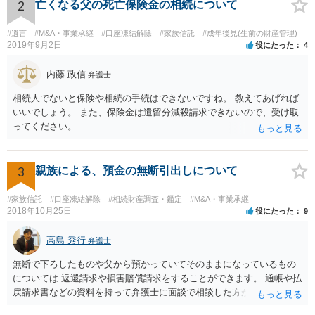
るところです。 また、当該点とは別にご主人から貸付ではなく贈与で
2
亡くなる父の死亡保険金の相続について
あると主張される可能性がございます。 その場合には、貸付であるこ
とを伺わせる事情をどれだけ積み重ねることが出来るか、というとこ
#遺言
#M&A・事業承継
#口座凍結解除
#家族信託
#成年後見(生前の財産管理)
ろとなります。 返済の事実や、返済を約束するメール等です。 金額の
2019年9月2日
役にたった
4
大きさや状況を考えると、一つ一つの問題を解決し、万が一に備えて
おく方が宜しいかと思います。 緊急という訳ではないかと思います
内藤 政信
弁護士
が、事前準備が早い方が有効な手段が増える傾向にありますので、早
相続人でないと保険や相続の手続はできないですね。 教えてあげれば
目に弁護士を入れられることを御検討頂くと良いかと思います。
いいでしょう。 また、保険金は遺留分減殺請求できないので、受け取
ってください。
3
親族による、預金の無断引出しについて
#家族信託
#口座凍結解除
#相続財産調査・鑑定
#M&A・事業承継
2018年10月25日
役にたった
9
高島 秀行
弁護士
無断で下ろしたものや父から預かっていてそのままになっているもの
については 返還請求や損害賠償請求をすることができます。 通帳や払
戻請求書などの資料を持って弁護士に面談で相談した方がよいと思い
ます。