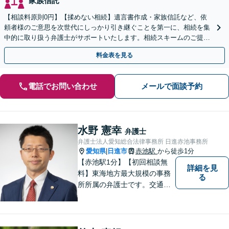
家族信託
【相談料原則0円】【揉めない相続】遺言書作成・家族信託など、依
頼者様のご意思を次世代にしっかり引き継ぐことを第一に、相続を集
中的に取り扱う弁護士がサポートいたします。相続スキームのご提案
から遺言執行まで責任を持って対応させていただきます。
料金表を見る
電話でお問い合わせ
メールで面談予約
水野 憲幸
弁護士
弁護士法人愛知総合法律事務所 日進赤池事務所
愛知県
日進市
赤池駅
から徒歩1分
|
【赤池駅1分】【初回相談無
詳細を見
料】東海地方最大規模の事務
る
所所属の弁護士です。交通事
故、離婚問題、相続問題等多
数の事件を扱っています。初
回相談無料、営業時間外の相