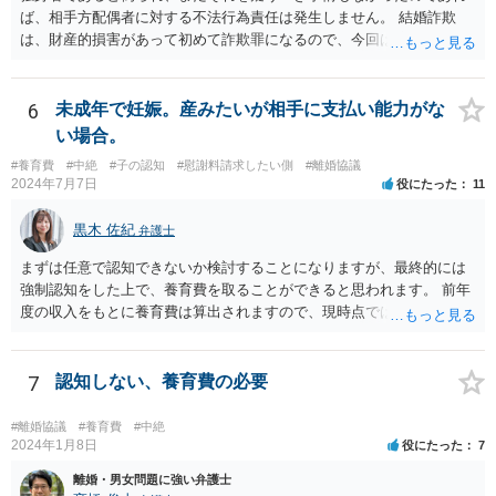
ば、相手方配偶者に対する不法行為責任は発生しません。 結婚詐欺
となる外部的要因があったとして，顧客の「責めに帰すべき事由」が
は、財産的損害があって初めて詐欺罪になるので、今回は該当しませ
あるとまではいえず，結婚式場等からの請求が認められない可能性は
ん。 貞操権侵害は、既婚者であることを偽られていて、その上既婚者
考えられます。 このように，条文の解釈次第で判断が分かれうるた
であることを知っていれば交際しなかったといえる場合に、慰謝料請
め，安易に請求ができると考えるのは危険かと思われます。 なお，仮
求が可能です。 LINEなどで、結婚を当然の前提にした関係だったこと
6
未成年で妊娠。産みたいが相手に支払い能力がな
に全額の請求が不可能となっても，これまでに生じた費用や打合せ相
を立証できる場合は、請求は可能と考えます。
当分の報酬の範囲であれば，中途終了時の委任事務への報酬請求や不
い場合。
当利得返還請求として，支払いを求められる可能性はあるかと思われ
#養育費
#中絶
#子の認知
#慰謝料請求したい側
#離婚協議
ます（民法648条3項、703条等）。 【②について】 請求に応じてもら
2024年7月7日
役にたった
11
えない場合，基本的には代理人を介した交渉や，法的手続きを取るこ
とになります。 もっとも，上述したように，全額の請求は，必ずしも
黒木 佐紀
弁護士
確実に認められる事案ではないと思われるため，法的手続きまでは行
わず，協議によって適切な範囲での支払いに関する合意を目指す方が
まずは任意で認知できないか検討することになりますが、最終的には
良いかと思われます。 【③について】 事実か否かにかかわらず，相手
強制認知をした上で、養育費を取ることができると思われます。 前年
の社会的評価を損なうような投稿であれば，名誉毀損となり得ます。
度の収入をもとに養育費は算出されますので、現時点では少額しか取
こうした場合，プロバイダ等を通じて投稿の削除を求めたり，また
れないとしても、相手が大学を卒業して就職したら、そこで再度、養
は，発信者自身の情報の開示を受けた上で，発進した当人に対する損
育費の増額調停を起こすこともできます。 仮に中絶する場合でも、相
害賠償請求等を行うことも可能です。
手方が妊娠について話し合いをしっかりしてくれない場合には、慰謝
7
認知しない、養育費の必要
料請求などもできる可能性があります。 いずれにせよ、親御さんとの
関わりが不可欠となると思われますので、一度話し合った上で、法律
#離婚協議
#養育費
#中絶
事務所へ早めのご相談をされたほうがよろしいかと思います。
2024年1月8日
役にたった
7
離婚・男女問題に強い弁護士