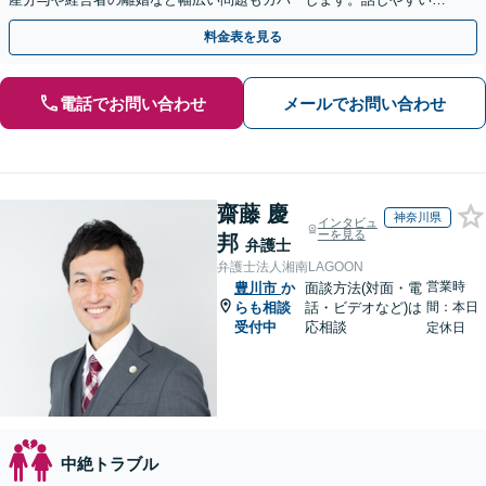
囲気で寄り添い、専門家として確かな方針を導きます。
料金表を見る
電話でお問い合わせ
メールでお問い合わせ
齋藤 慶
神奈川県
インタビュ
ーを見る
邦
弁護士
弁護士法人湘南LAGOON
営業時
豊川市
か
面談方法(対面・電
らも相談
話・ビデオなど)は
間：本日
受付中
応相談
定休日
中絶トラブル