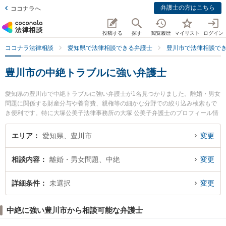
弁護士の方はこちら
ココナラへ
投稿する
探す
閲覧履歴
マイリスト
ログイン
ココナラ法律相談
愛知県で法律相談できる弁護士
豊川市で法律相談で
豊川市の中絶トラブルに強い弁護士
愛知県の豊川市で中絶トラブルに強い弁護士が1名見つかりました。離婚・男女
問題に関係する財産分与や養育費、親権等の細かな分野での絞り込み検索もで
き便利です。特に大塚公美子法律事務所の大塚 公美子弁護士のプロフィール情
報や弁護士費用、強みなどが注目されています。『豊川市で土日や夜間に発生
した中絶トラブルのトラブルを今すぐに弁護士に相談したい』『中絶トラブル
エリア
愛知県、豊川市
変更
のトラブル解決の実績豊富な近くの弁護士を検索したい』『初回相談無料で中
絶トラブルを法律相談できる豊川市内の弁護士に相談予約したい』などでお困
相談内容
離婚・男女問題、中絶
変更
りの相談者さんにおすすめです。
詳細条件
未選択
変更
中絶に強い豊川市から相談可能な弁護士