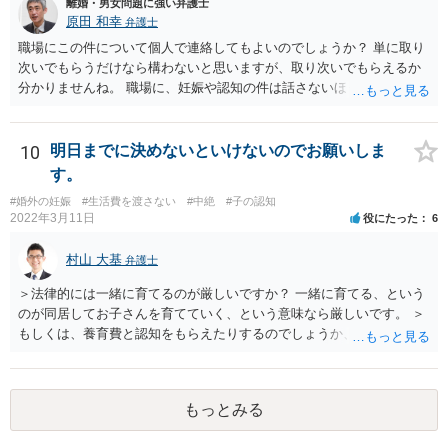
離婚・男女問題に強い弁護士
原田 和幸
弁護士
職場にこの件について個人で連絡してもよいのでしょうか？ 単に取り
次いでもらうだけなら構わないと思いますが、取り次いでもらえるか
分かりませんね。 職場に、妊娠や認知の件は話さないほうがよいと思
います。 それとも弁護士を通すべきなのでしょうか？ 相談者で対応が
難しいと思われれば、弁護士に入ってもらうことも検討されてくださ
い。 一度、お近くの弁護士に相談されてみてもよいと思います。
10
明日までに決めないといけないのでお願いしま
す。
#婚外の妊娠
#生活費を渡さない
#中絶
#子の認知
2022年3月11日
役にたった
6
村山 大基
弁護士
＞法律的には一緒に育てるのが厳しいですか？ 一緒に育てる、という
のが同居してお子さんを育てていく、という意味なら厳しいです。 ＞
もしくは、養育費と認知をもらえたりするのでしょうか、 相手が認知
を拒む場合、調停や裁判などの手続きで認知を求める必要がありま
す。 また、認知されたことを前提に、父親として子を養う義務があり
ますので、 養育費を請求できます。 ただ、極端な話相手に収入がなか
もっとみる
ったり、行方不明だったりすると、実際上の回収が難しい可能性はあ
ります。