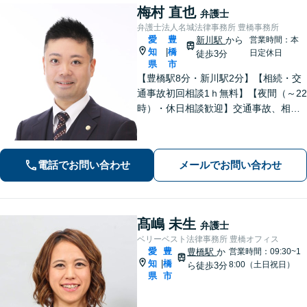
梅村 直也
弁護士
弁護士法人名城法律事務所 豊橋事務所
愛
豊
新川駅
から
営業時間：本
知
橋
|
日定休日
徒歩3分
県
市
【豊橋駅8分・新川駅2分】【相続・交
通事故初回相談1ｈ無料】【夜間（～22
時）・休日相談歓迎】交通事故、相
続、刑事事件等、幅広く対応。「選ん
でよかった」と思ってもらえるよう、
誠心誠意取り組みます。少しでもお悩
電話でお問い合わせ
メールでお問い合わせ
みがあれば、お気軽にご相談くださ
い。
髙嶋 未生
弁護士
ベリーベスト法律事務所 豊橋オフィス
愛
豊
豊橋駅
か
営業時間：09:30~1
知
橋
|
8:00（土日祝日）
ら徒歩3分
県
市