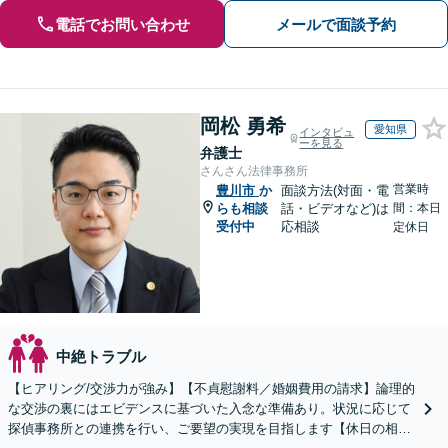
電話でお問い合わせ
メールで面談予約
岡松 勇希
愛知県
インタビュ
ーを見る
弁護士
さんさん法律事務所
営業時
豊川市
か
面談方法(対面・電
らも相談
話・ビデオなど)は
間：本日
受付中
応相談
定休日
中絶トラブル
【ヒアリング/交渉力が強み】【不貞慰謝料／婚姻費用の請求】論理的
な交渉の裏にはエビデンスに基づいた入念な準備あり。状況に応じて
探偵事務所との連携を行い、ご要望の実現を目指します【休日の相談