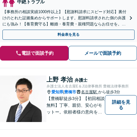
中絶トラブル
【事務所の相談実績1000件以上】【慰謝料請求にスピード対応】裏付
けのとれた証拠集めからサポートします。慰謝料請求された側の弁護
にも強み！【養育費守る】離婚・養育費・親権問題ならお任せを。継
続的に費用を受け取る条件を整えます【土日祝も対応】
料金表を見る
電話で面談予約
メールで面談予約
上野 孝治
弁護士
弁護士法人名古屋E＆J法律事務所 豊橋法律事務所
愛知県
豊橋市
名古屋駅
から徒歩3分
|
【豊橋駅徒歩3分】【初回相談
詳細を見
無料】丁寧、親切、安心がモ
る
ットー。依頼者様の意向を深
く汲み取り、最善の解決に向
けて尽力します。法律のプロ
フェッショナルとして、皆様