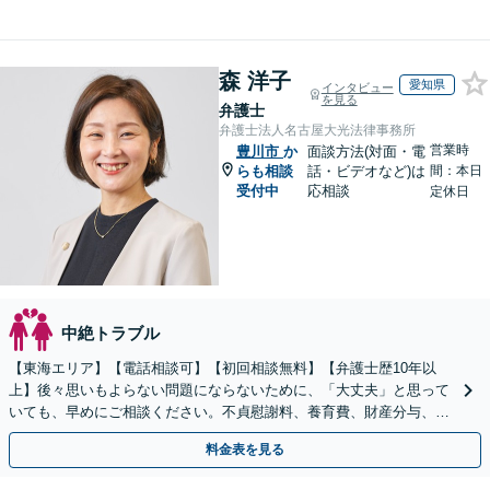
森 洋子
愛知県
インタビュー
を見る
弁護士
弁護士法人名古屋大光法律事務所
営業時
豊川市
か
面談方法(対面・電
らも相談
話・ビデオなど)は
間：本日
受付中
応相談
定休日
中絶トラブル
【東海エリア】【電話相談可】【初回相談無料】【弁護士歴10年以
上】後々思いもよらない問題にならないために、「大丈夫」と思って
いても、早めにご相談ください。不貞慰謝料、養育費、財産分与、D
V、モラハラなど【出張相談可】
料金表を見る