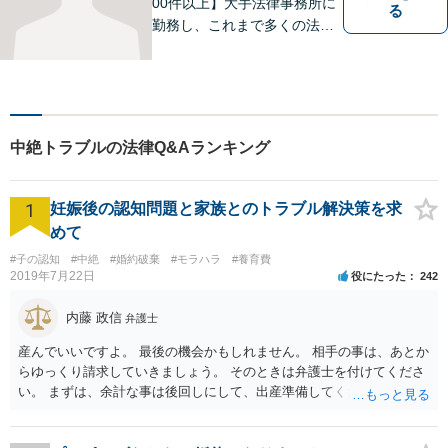
00件以上】大手法律事務所に
る
勤務し、これまで多くの法律
相談を担当してきました。ど
んな相談でも構いません。初
回30分は無料ですから、お気
軽にお電話ください。
中絶トラブルの法律Q&Aランキング
1
妊娠後の認知問題と家族とのトラブル解決策を求
めて
#子の認知
#中絶
#婚約破棄
#モラハラ
#養育費
2019年7月22日
役にたった
242
内藤 政信
弁護士
産んでいいですよ。 最後の機会かもしれません。 相手の事は、あとか
らゆっくり請求していきましょう。 そのときは弁護士を付けてくださ
い。 まずは、余計な事は後回しにして、出産準備してください。