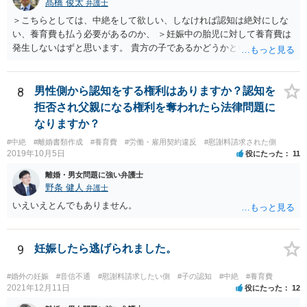
髙橋 俊太
弁護士
＞こちらとしては、中絶をして欲しい、しなければ認知は絶対にしな
い、養育費も払う必要があるのか、 ＞妊娠中の胎児に対して養育費は
発生しないはずと思います。 貴方の子であるかどうかという問題は残
り得るところであり、最終的にはDNA鑑定なども必要となってはきま
すが、仮に貴方の子であれば、認知はせざるを得ず、養育費の支払義
務も生じることになります。なお、妊娠中の胎児については、（事前
8
男性側から認知をする権利はありますか？認知を
に話し合って養育費の取り決めをしておくことはできますが、母親が
拒否され父親になる権利を奪われたら法律問題に
胎児を代理して）養育費を請求することはできません。
なりますか？
#中絶
#離婚書類作成
#養育費
#労働・雇用契約違反
#慰謝料請求された側
2019年10月5日
役にたった
11
離婚・男女問題に強い弁護士
野条 健人
弁護士
いえいえとんでもありません。
9
妊娠したら逃げられました。
#婚外の妊娠
#音信不通
#慰謝料請求したい側
#子の認知
#中絶
#養育費
2021年12月11日
役にたった
12