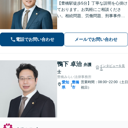
【豊橋駅徒歩5分】丁寧な説明を心掛け
ております。お気軽にご相談くださ
い。相続問題、労働問題、刑事事件そ
の他一般民事事件に対応しています。
【完全個室】【弁護士歴10年】
電話でお問い合わせ
メールでお問い合わせ
鴨下 卓治
弁護
インタビューを見
る
士
豊橋みらい法律事務所
愛知
豊橋
営業時間：08:00~22:00（土日
|
県
市
祝日）