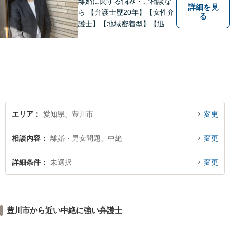
離婚に関する悩み・ご相談な
詳細を見
ら 【弁護士歴20年】【女性弁
る
護士】【地域密着型】【迅
速・丁寧な対応】 これまで重
ねてきた経験と努力を最大限
駆使して、みなさまのお困り
ごとの解決に努めます。
エリア
愛知県、豊川市
変更
相談内容
離婚・男女問題、中絶
変更
詳細条件
未選択
変更
豊川市から近い中絶に強い弁護士