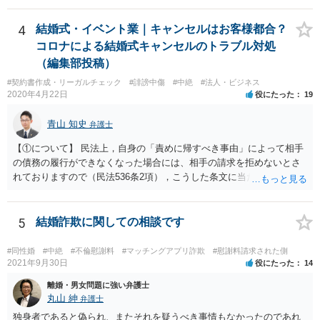
勧めします。
4
結婚式・イベント業｜キャンセルはお客様都合？
コロナによる結婚式キャンセルのトラブル対処
（編集部投稿）
#契約書作成・リーガルチェック
#誹謗中傷
#中絶
#法人・ビジネス
2020年4月22日
役にたった
19
青山 知史
弁護士
【①について】 民法上，自身の「責めに帰すべき事由」によって相手
の債務の履行ができなくなった場合には、相手の請求を拒めないとさ
れておりますので（民法536条2項），こうした条文に当たるかが問題
となります。 まず形式的には，条文に当たる可能性は考えられます。
現在の各宣言や要請は，強制力のあるものではなく，震災等で対象施
設が滅失してしまった場合と異なり，挙式等自体が物理的に不可能に
5
結婚詐欺に関しての相談です
なったとまではいえないかと思われます。こうした中で，顧客の判断
でキャンセルを申し出たとすれば，形式的には顧客側に帰責性があっ
#同性婚
#中絶
#不倫慰謝料
#マッチングアプリ詐欺
#慰謝料請求された側
たといえる可能性は考えられます。 一方で，実質的に考えた場合，集
2021年9月30日
役にたった
14
会に供する施設等については，営業自粛を要請されているところ，結
離婚・男女問題に強い弁護士
婚式場等の施設についても，解釈によっては集会に供する施設の1つと
丸山 紳
弁護士
して，休止要請の対象と考える余地はあるかと思われます。 こうした
独身者であると偽られ、またそれを疑うべき事情もなかったのであれ
解釈を採った場合，強制力はないまでも，事実上挙式等の実施が困難