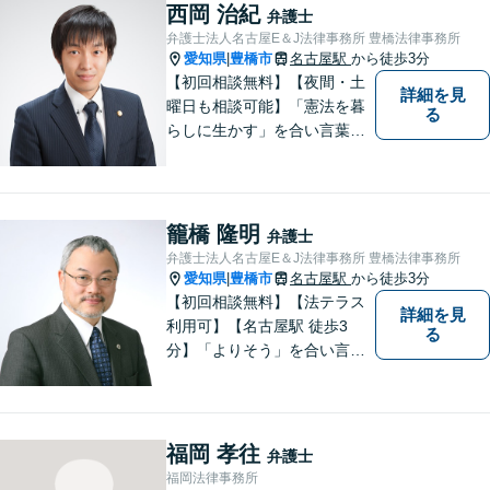
を明るい未来へと導きます。
西岡 治紀
弁護士
まずは無料相談をご利用くだ
弁護士法人名古屋E＆J法律事務所 豊橋法律事務所
さい。
愛知県
豊橋市
名古屋駅
から徒歩3分
|
【初回相談無料】【夜間・土
詳細を見
曜日も相談可能】「憲法を暮
る
らしに生かす」を合い言葉
に、身近な法律相談窓口とし
て、あなたのご相談にお応え
いたします。心に寄り添いな
がら、尽力させていただきま
籠橋 隆明
弁護士
すので、お気軽にお問い合わ
弁護士法人名古屋E＆J法律事務所 豊橋法律事務所
せ下さい。
愛知県
豊橋市
名古屋駅
から徒歩3分
|
【初回相談無料】【法テラス
詳細を見
利用可】【名古屋駅 徒歩3
る
分】「よりそう」を合い言葉
に丁寧で親切な相談を心がけ
ております。信頼と安心をモ
ットーに弁護士が誠心誠意、
応対をさせていただきます。
福岡 孝往
弁護士
お気軽にご相談ください。
福岡法律事務所