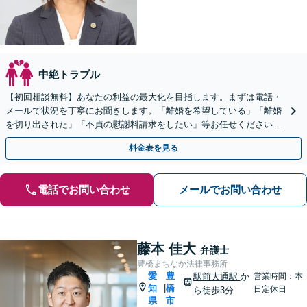
中絶トラブル
【初回相談無料】あなたの利益の最大化を目指します。まずは電話・
メールで状況を丁寧にお聞きします。「離婚を希望している」「離婚
を切り出された」「不貞の慰謝料請求をしたい」等お任せください。
【リーズナブルな料金設定】
料金表を見る
電話でお問い合わせ
メールでお問い合わせ
藤本 佳大
弁護士
豊橋まちなか法律事務所
愛
豊
駅前大通駅
か
営業時間：本
知
橋
|
日定休日
ら徒歩3分
県
市