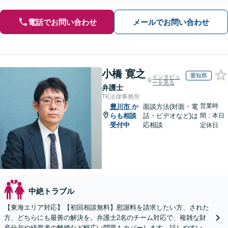
可能】【御器所駅／桜山駅徒歩14分】
電話でお問い合わせ
メールでお問い合わせ
小橋 寛之
愛知県
インタビュ
ーを見る
弁護士
TK法律事務所
営業時
豊川市
か
面談方法(対面・電
らも相談
話・ビデオなど)は
間：本日
受付中
応相談
定休日
中絶トラブル
【東海エリア対応】【初回相談無料】慰謝料を請求したい方、された
方、どちらにも最善の解決を。弁護士2名のチーム対応で、複雑な財
産分与や経営者の離婚など幅広い問題もカバーします。話しやすい雰