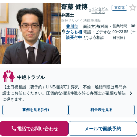
齋藤 健博
東京都
インタビュ
ーを見る
弁護士
銀座さいとう法律事務所
営業時間：06:
豊川市
面談方法(対面・
からも相
電話・ビデオな
00~23:55（土
談受付中
ど)は応相談
日祝日）
中絶トラブル
【土日祝相談（要予約）LINE相談可】浮気・不倫・離婚問題は専門弁
護士にお任せください。圧倒的な相談件数を誇る弁護士が最適な解決
に導きます。
事例を見る(1件)
料金表を見る
電話でお問い合わせ
メールで面談予約