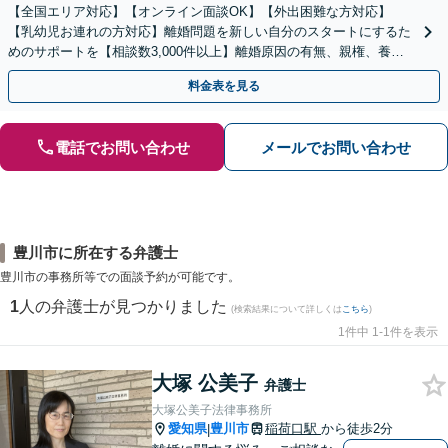
【全国エリア対応】【オンライン面談OK】【外出困難な方対応】
【乳幼児お連れの方対応】離婚問題を新しい自分のスタートにするた
めのサポートを【相談数3,000件以上】離婚原因の有無、親権、養育
費、財産分与、慰謝料請求【夜間・休日相談可】
料金表を見る
電話でお問い合わせ
メールでお問い合わせ
豊川市に所在する弁護士
豊川市の事務所等での面談予約が可能です。
1
人の弁護士が見つかりました
(検索結果について詳しくは
こちら
)
1件中 1-1件を表示
大塚 公美子
弁護士
大塚公美子法律事務所
愛知県
豊川市
稲荷口駅
から徒歩2分
|