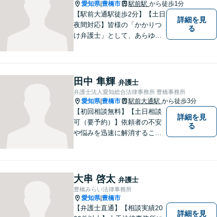
愛知県
豊橋市
駅前駅
から徒歩1分
|
【駅前大通駅徒歩2分】【土日
詳細を見
夜間対応】皆様の「かかりつ
る
け弁護士」として、あらゆる
法的ソリューションをご提案
します。依頼者様の未来のた
め、全力で弁護させていただ
きます。まずはお気軽にご相
田中 隼輝
弁護士
談ください。
弁護士法人愛知総合法律事務所 豊橋事務所
愛知県
豊橋市
駅前大通駅
から徒歩3分
|
【初回相談無料】【土日相談
詳細を見
可（要予約）】依頼者の不安
る
や悩みを迅速に解消すること
が弁護士としての仕事だと考
え、常に丁寧かつ迅速な対応
を心がけています。 依頼者が
気軽に相談できるように、謙
大串 啓太
弁護士
虚で親しみやすい弁護士を目
豊橋みらい法律事務所
指しています。【駅前大通駅3
愛知県
豊橋市
|
分】
【弁護士直通】【相談実績20
詳細を見