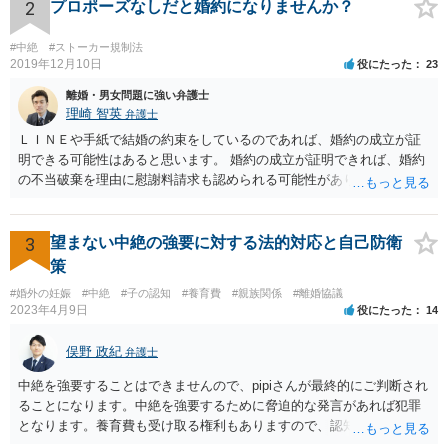
2
プロポーズなしだと婚約になりませんか？
#中絶
#ストーカー規制法
2019年12月10日
役にたった
23
離婚・男女問題に強い弁護士
理崎 智英
弁護士
ＬＩＮＥや手紙で結婚の約束をしているのであれば、婚約の成立が証
明できる可能性はあると思います。 婚約の成立が証明できれば、婚約
の不当破棄を理由に慰謝料請求も認められる可能性があります。
3
望まない中絶の強要に対する法的対応と自己防衛
策
#婚外の妊娠
#中絶
#子の認知
#養育費
#親族関係
#離婚協議
2023年4月9日
役にたった
14
俣野 政紀
弁護士
中絶を強要することはできませんので、pipiさんが最終的にご判断され
ることになります。中絶を強要するために脅迫的な発言があれば犯罪
となります。養育費も受け取る権利もありますので、認知等につきお
相手がきちんと対応しないのであれば弁護士にご相談されることをお