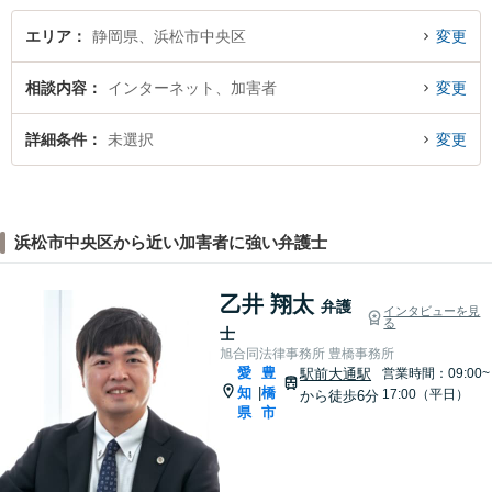
エリア
静岡県、浜松市中央区
変更
相談内容
インターネット、加害者
変更
詳細条件
未選択
変更
浜松市中央区から近い加害者に強い弁護士
乙井 翔太
弁護
インタビューを見
る
士
旭合同法律事務所 豊橋事務所
愛
豊
駅前大通駅
営業時間：09:00~
知
橋
|
17:00（平日）
から徒歩6分
県
市