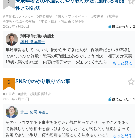
2
未成年者との不適切なやり取りが法に触れる可能
性と対処法
#児童ポルノ・わいせつ物頒布等
#個人・プライベート
#被害者
#加害者
#恐喝・脅迫への対応
#本名・住所・電話番号が不明
2026年7月26日
役にたった
2
刑事事件に強い弁護士
奥村 徹
弁護士
年齢確認もしていないし 後から出てきた人が、保護者だという確認も
できないので 詐欺・恐喝の可能性はあるでしょう 他方、相手方が真実
18歳未満であれば、 内容は電子マナーを送ってくれたら自慰行為など
の動画を要望通りに撮って送るよと言ったやりとりでした。 自分は動
画の尺は10分ほど、服を着たままで胸を触って欲しい、などの要望を
して、要求された金額(1000円程度)の電子マネーを送信してしまいま
3
SNSでのやり取りでの事
した。 そこから、撮影するまで暇なので顔の雰囲気の写真を交換して
欲しい、住んでいる都道府県と区を教えてと言われたので教えたりと
#加害者
#訴訟・損害賠償請求
言ったやり取りをしていました。 というやりとりは、青少年条例違反
2026年7月25日
役にたった
1
（わいせつ行為）の疑いがあります。18歳未満と知らなくても処罰可
能です。
井上 祐司
弁護士
そのトラウマである事実をあなたが既に知っており、そのことをあえ
て認識しながら相手を傷つけようとしたことが客観的な証拠によって
認定できない限り、何の罰則も問題となる法令もないと思われます。