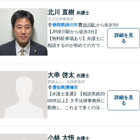
利用可】
北川 直樹
弁護士
北川法律事務所
静岡県
掛川市
掛川駅
から徒歩3分
|
【JR掛川駅から徒歩3分】
詳細を見
【無料駐車場あり】弁護士に
る
相談するのが初めての方でも
安心していただけるよう、丁
寧かつ迅速な対応を心がけて
います。 ご依頼いただいた際
には、可能な限り早く解決に
大串 啓太
弁護士
至るよう迅速に対応いたしま
豊橋みらい法律事務所
す。まずはお気軽にご相談く
愛知県
豊橋市
|
ださい。
【弁護士直通】【相談実績20
詳細を見
00件以上】大手法律事務所に
る
勤務し、これまで多くの法律
相談を担当してきました。ど
んな相談でも構いません。初
回30分は無料ですから、お気
軽にお電話ください。
小林 大悟
弁護士