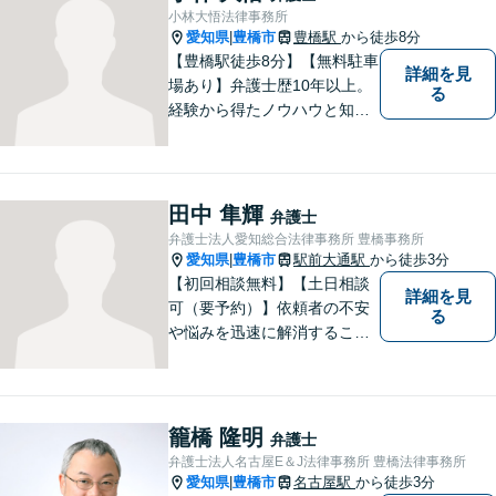
小林大悟法律事務所
愛知県
豊橋市
豊橋駅
から徒歩8分
|
【豊橋駅徒歩8分】【無料駐車
詳細を見
場あり】弁護士歴10年以上。
る
経験から得たノウハウと知見
を駆使して、皆さまの期待に
お応えできるよう努力してま
いります。【夜間／休日対応
可能】親しみやすく、信頼い
田中 隼輝
弁護士
ただける人間性を大切にして
弁護士法人愛知総合法律事務所 豊橋事務所
います。お気軽にご相談くだ
愛知県
豊橋市
駅前大通駅
から徒歩3分
|
さい。
【初回相談無料】【土日相談
詳細を見
可（要予約）】依頼者の不安
る
や悩みを迅速に解消すること
が弁護士としての仕事だと考
え、常に丁寧かつ迅速な対応
を心がけています。 依頼者が
気軽に相談できるように、謙
籠橋 隆明
弁護士
虚で親しみやすい弁護士を目
弁護士法人名古屋E＆J法律事務所 豊橋法律事務所
指しています。【駅前大通駅3
愛知県
豊橋市
名古屋駅
から徒歩3分
|