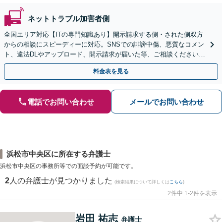
ネットトラブル加害者側
全国エリア対応【ITの専門知識あり】開示請求する側・された側双方
からの相談にスピーディーに対応。SNSでの誹謗中傷、悪質なコメン
ト、違法DLやアップロード、開示請求が届いた等、ご相談ください
【WEB面談OK&解決実績豊富】【千葉中央駅4分】
料金表を見る
電話でお問い合わせ
メールでお問い合わせ
浜松市中央区に所在する弁護士
浜松市中央区の事務所等での面談予約が可能です。
2
人の弁護士が見つかりました
(検索結果について詳しくは
こちら
)
2件中 1-2件を表示
岩田 祐志
弁護士