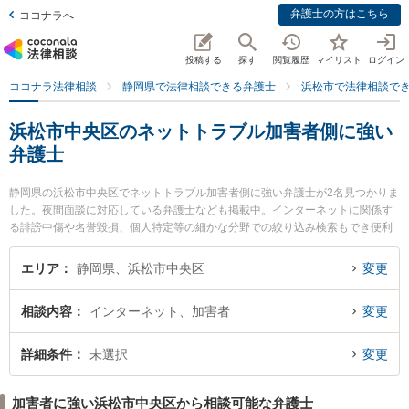
弁護士の方はこちら
ココナラへ
投稿する
探す
閲覧履歴
マイリスト
ログイン
ココナラ法律相談
静岡県で法律相談できる弁護士
浜松市で法律相談で
浜松市中央区のネットトラブル加害者側に強い
弁護士
静岡県の浜松市中央区でネットトラブル加害者側に強い弁護士が2名見つかりま
した。夜間面談に対応している弁護士なども掲載中。インターネットに関係す
る誹謗中傷や名誉毀損、個人特定等の細かな分野での絞り込み検索もでき便利
です。特に上島法律事務所の岩田 祐志弁護士や弁護士法人名城法律事務所 浜松
事務所の河野 正弁護士のプロフィール情報や弁護士費用、強みなどが注目され
エリア
静岡県、浜松市中央区
変更
ています。『浜松市中央区で土日や夜間に発生したネットトラブル加害者側の
トラブルを今すぐに弁護士に相談したい』『ネットトラブル加害者側のトラブ
相談内容
インターネット、加害者
変更
ル解決の実績豊富な近くの弁護士を検索したい』『初回相談無料でネットトラ
ブル加害者側を法律相談できる浜松市中央区内の弁護士に相談予約したい』な
どでお困りの相談者さんにおすすめです。
詳細条件
未選択
変更
加害者に強い浜松市中央区から相談可能な弁護士