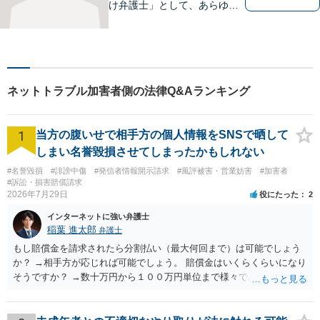
け弁護士」として、あらゆる
法的ソリューションをご提案
します。依頼者様の未来のた
め、全力で弁護させていただ
きます。まずはお気軽にご相
談ください。
ネットトラブル加害者側の法律Q&Aランキング
1
当方の腹いせで相手方の個人情報をSNSで晒して
しまい名誉毀損させてしまったかもしれない
#名誉毀損
#誹謗中傷
#発信者情報開示請求
#風評被害・営業妨害
#加害者
#訴訟・損害賠償請求
2026年7月29日
役にたった
2
インターネットに強い弁護士
稲葉 進太郎
弁護士
もし賠償金を請求されたら分割払い（最大何回まで）は可能でしょう
か？ →相手方が応じれば可能でしょう。 賠償金はいくらくらいになり
そうですか？ →数十万円から１００万円単位まで様々であり、不明で
す。相手方から相談者様に対し請求がなされた場合、減額や分割の交
渉が行われ、双方合意に至れば支払が開始され、決裂して相手方が訴
訟提起を選択すれば訴訟の中で解決がなされる流れが通常です。