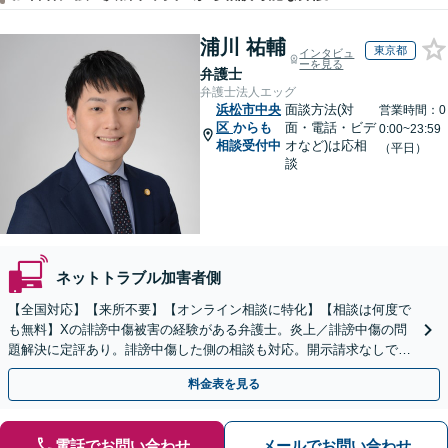
浦川 祐輔
東京都
インタビュ
ーを見る
弁護士
弁護士法人エッグ
浜松市中央
面談方法(対
営業時間：0
区
からも
面・電話・ビデ
0:00~23:59
相談受付中
オなど)は応相
（平日）
談
ネットトラブル加害者側
【全国対応】【来所不要】【オンライン相談に特化】【相談は何度で
も無料】Xの誹謗中傷被害の経験がある弁護士。炎上／誹謗中傷の問
題解決に定評あり。誹謗中傷した側の相談も対応。開示請求なしで本
人の特定ができる場合もあり。
料金表を見る
電話でお問い合わせ
メールでお問い合わせ