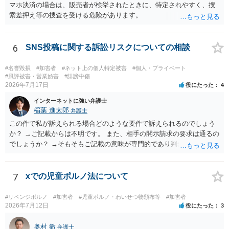
マホ決済の場合は、販売者が検挙されたときに、特定されやすく、捜
索差押え等の捜査を受ける危険があります。
6
SNS投稿に関する訴訟リスクについての相談
#名誉毀損
#加害者
#ネット上の個人特定被害
#個人・プライベート
#風評被害・営業妨害
#誹謗中傷
2026年7月17日
役にたった
4
インターネットに強い弁護士
稲葉 進太郎
弁護士
この件で私が訴えられる場合どのような要件で訴えられるのでしょう
か？ →ご記載からは不明です。 また、相手の開示請求の要求は通るの
でしょうか？ →そもそもご記載の意味が専門的であり判然としないも
のと存じます。直接弁護士に、そのゲームの内容をご説明になりなが
らご相談になることをお勧めいたします。
7
xでの児童ポルノ法について
#リベンジポルノ
#加害者
#児童ポルノ・わいせつ物頒布等
#加害者
2026年7月12日
役にたった
3
奥村 徹
弁護士