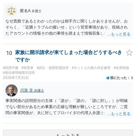
二年以下の拘禁刑又は百万円以下の罰金に処する。
匿名A
弁護士
なぜ貴殿であるとわかったのかは相手方に聞くしかありませんが、お
そらく、「近隣トラブルの腹いせ」という背景事情があり、投稿され
たアカウントの情報その他の事情を踏まえて情報収集した結果、この
ような投稿をするのは貴殿しかいないと推測したもので、これに対し
貴殿が投稿した事実を認めてしまったことで「答え合わせ」になって
しまったのではないでしょうか。 相手方の動きについても、相手方次
10
家族に開示請求が来てしまった場合どうするべき
第ですので何とも言えません。公開の場で回答するには情報が乏し
ですか
く、ここで詳細を明らかにすることは事案の特定に繋がってしまうの
#誹謗中傷
#加害者
#訴訟・損害賠償請求
#ネット上の個人特定被害
#名誉毀損
で、弁護士へ直接相談した方がよいです。
#発信者情報開示請求
2026年7月31日
役にたった
1
川添 圭
弁護士
事実関係の説明部分の主体（「誰が」「誰の」「誰に対し」）が明確
でない部分があるため事案の正確な理解が難しいところですが、ご質
問の事実関係が、夫に対してプロバイダの代理人弁護士から発信者情
報開示請求の意見照会が届いたということであれば、いずれは発信者
情報として夫の氏名と住所が開示され、開示請求者（の代理人弁護
士）が、夫に対して内容証明郵便を送ったり訴訟の提起がなされたり
もっとみる