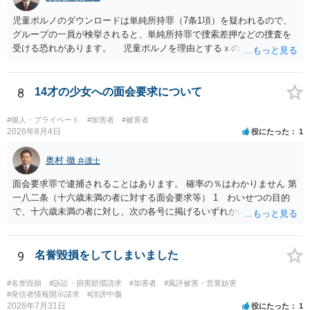
児童ポルノのダウンロードは単純所持罪（7条1項）を疑われるので、
グループの一員が検挙されると、単純所持罪で捜索差押などの捜査を
受ける恐れがあります。 児童ポルノを理由とするｘのアカウント凍
結は日本警察に通報されることがあって（確率はわかりませんが実例
は珍しくない）、これも捜索差押を受けるおそれがあります
8
14才の少女への面会要求について
#個人・プライベート
#加害者
#被害者
2026年8月4日
役にたった
1
奥村 徹
弁護士
面会要求罪で逮捕されることはあります。 確率の％はわかりません 第
一八二条（十六歳未満の者に対する面会要求等） 1 わいせつの目的
で、十六歳未満の者に対し、次の各号に掲げるいずれかの行為をした
者（当該十六歳未満の者が十三歳以上である場合については、その者
が生まれた日より五年以上前の日に生まれた者に限る。）は、一年以
下の拘禁刑又は五十万円以下の罰金に処する。 一 威迫し、偽計を用
9
名誉毀損をしてしまいました
い又は誘惑して面会を要求すること。 二 拒まれたにもかかわらず、
反復して面会を要求すること。 三 金銭その他の利益を供与し、又は
#名誉毀損
#訴訟・損害賠償請求
#加害者
#風評被害・営業妨害
その申込み若しくは約束をして面会を要求すること。 2前項の罪を犯
#発信者情報開示請求
#誹謗中傷
2026年7月31日
役にたった
1
し、よってわいせつの目的で当該十六歳未満の者と面会をした者は、