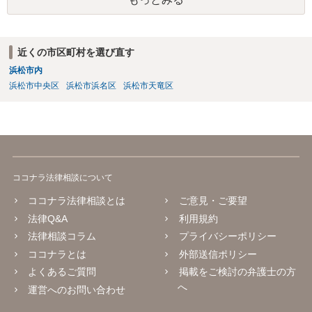
する可能性があるように思われます。この場合は、開示請求者（とあ
る女性？）の代理人弁護士へ、実は投稿者があなたであるという内容
とともに、あなたから連絡することもあり得ます。 夫がクレーム電話
を入れた「相手方の法律事務所」というのがプロバイダの代理人の事
近くの市区町村を選び直す
務所であるのか、それとも開示請求者の代理人の事務所なのかが不明
浜松市内
ですが、もし前者であれば、書類の再送要請にはあまり意味はなく、
一方、後者であるなら、夫を被告として提訴に至る可能性も考える必
浜松市中央区
浜松市浜名区
浜松市天竜区
要が出てきます。 あなたと夫との夫婦関係の状況（別居中なのか、夫
婦関係は良好なのか、あなたが夫へ嘘をついたのか等）がよくわから
ないところがあり、実際にどのような対応がベターなのかを正確に検
討するためには、公開の相談ではなく、詳しい事実関係を整理した上
で弁護士へ直接相談するべきでしょう。
ココナラ法律相談について
ココナラ法律相談とは
ご意見・ご要望
法律Q&A
利用規約
法律相談コラム
プライバシーポリシー
ココナラとは
外部送信ポリシー
よくあるご質問
掲載をご検討の弁護士の方
へ
運営へのお問い合わせ