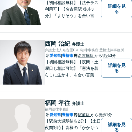
分】
【初回相談無料】【法テラス
詳細を見
利用可】【名古屋駅 徒歩3
る
分】「よりそう」を合い言葉
に丁寧で親切な相談を心がけ
ております。信頼と安心をモ
ットーに弁護士が誠心誠意、
応対をさせていただきます。
西岡 治紀
弁護士
お気軽にご相談ください。
弁護士法人名古屋E＆J法律事務所 豊橋法律事務所
愛知県
豊橋市
名古屋駅
から徒歩3分
|
【初回相談無料】【夜間・土
詳細を見
曜日も相談可能】「憲法を暮
る
らしに生かす」を合い言葉
に、身近な法律相談窓口とし
て、あなたのご相談にお応え
いたします。心に寄り添いな
がら、尽力させていただきま
福岡 孝往
弁護士
すので、お気軽にお問い合わ
福岡法律事務所
せ下さい。
愛知県
豊橋市
駅前駅
から徒歩1分
|
【駅前大通駅徒歩2分】【土日
詳細を見
夜間対応】皆様の「かかりつ
る