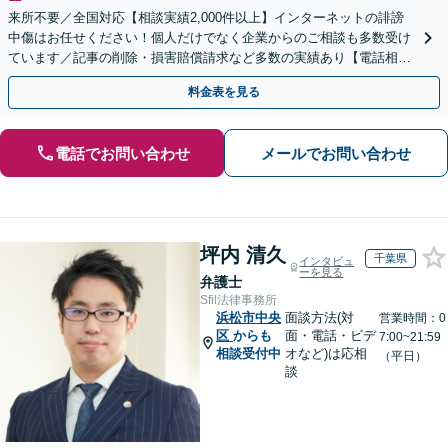
来所不要／全国対応【相談実績2,000件以上】インターネットの誹謗
中傷はお任せください！個人だけでなく企業からのご相談も多数受け
ています／記事の削除・損害賠償請求など多数の実績あり【電話相談
可】【初回相談無料】【夜間休日面談可】
料金表を見る
電話でお問い合わせ
メールでお問い合わせ
坪内 清久
千葉県
インタビュ
ーを見る
弁護士
Sfil法律事務所
浜松市中央
面談方法(対
営業時間：0
区
からも
面・電話・ビデ
7:00~21:59
相談受付中
オなど)は応相
（平日）
談