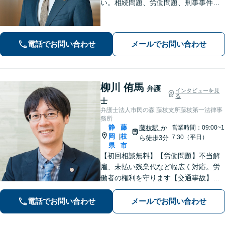
い。相続問題、労働問題、刑事事件そ
の他一般民事事件に対応しています。
【完全個室】【弁護士歴10年】
電話でお問い合わせ
メールでお問い合わせ
柳川 侑馬
弁護
インタビューを見
る
士
弁護士法人市民の森 藤枝支所藤枝第一法律事
務所
静
藤
藤枝駅
か
営業時間：09:00~1
岡
枝
|
7:30（平日）
ら徒歩3分
県
市
【初回相談無料】【労働問題】不当解
雇、未払い残業代など幅広く対応。労
働者の権利を守ります【交通事故】保
険会社との交渉もお任せ。事故後の不
安な気持ちに寄り添う丁寧な対応【男
電話でお問い合わせ
メールでお問い合わせ
女問題】シングルマザーの法律相談は
何度でも無料【藤枝駅1分】【法テラス