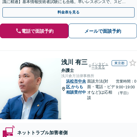
識に精通】基本情報技術者試験にも合格。早いレスポンスで、スピー
ド感を持って対応します。【Torrentの相談◎】
料金表を見る
電話で面談予約
メールで面談予約
浅川 有三
東京都
インタビュ
ーを見る
弁護士
浅川倉方法律事務所
浜松市中央
面談方法(対
営業時間：0
区
からも
面・電話・ビデ
9:00~19:00
相談受付中
オなど)は応相
（平日）
談
ネットトラブル加害者側