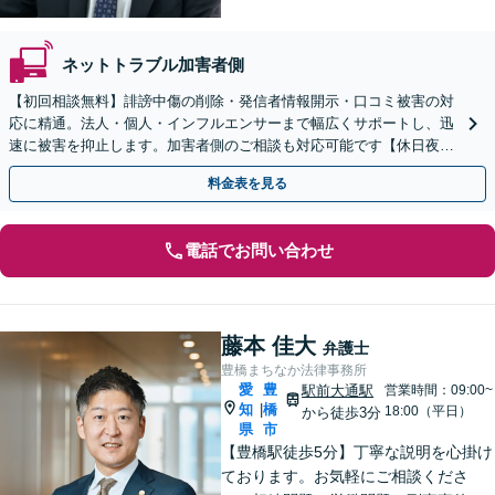
ネットトラブル加害者側
【初回相談無料】誹謗中傷の削除・発信者情報開示・口コミ被害の対
応に精通。法人・個人・インフルエンサーまで幅広くサポートし、迅
速に被害を抑止します。加害者側のご相談も対応可能です【休日夜間
OK】【豊橋駅10分】
料金表を見る
電話でお問い合わせ
藤本 佳大
弁護士
豊橋まちなか法律事務所
愛
豊
駅前大通駅
営業時間：09:00~
知
橋
|
18:00（平日）
から徒歩3分
県
市
【豊橋駅徒歩5分】丁寧な説明を心掛け
ております。お気軽にご相談くださ