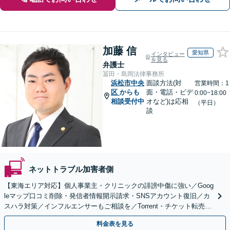
加藤 信
愛知県
インタビュー
を見る
弁護士
冨田・島岡法律事務所
浜松市中央
面談方法(対
営業時間：1
区
からも
面・電話・ビデ
0:00~18:00
相談受付中
オなど)は応相
（平日）
談
ネットトラブル加害者側
【東海エリア対応】個人事業主・クリニックの誹謗中傷に強い／Goog
leマップ口コミ削除・発信者情報開示請求・SNSアカウント復旧／カ
スハラ対策／インフルエンサーもご相談を／Torrent・チケット転売等
の加害者側対応も得意
料金表を見る