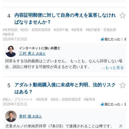
4
内容証明郵便に対して自身の考えを返答しなけれ
ばなりませんか？
#名誉毀損
#訴訟・損害賠償請求
#誹謗中傷
#加害者
#風評被害・営業妨害
#被害者
2026年7月10日
役にたった
2
インターネットに強い弁護士
三村 勇人
弁護士
回答をする法的義務はございません。 もっとも、なんら回答しない場
合、訴訟に移行する可能性が高まるかと思います。
5
アダルト動画購入後に未成年と判明、法的リスク
はある？
#個人・プライベート
#加害者
#訴訟・損害賠償請求
#被害者
2026年7月21日
役にたった
1
奥村 徹
弁護士
児童ポルノの単純所持罪（7条1項）で逮捕されることは稀です。 ス