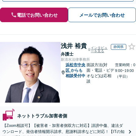
電話でお問い合わせ
メールでお問い合わせ
浅井 裕貴
静岡県
インタビュ
ーを見る
弁護士
新清水法律事務所
浜松市中央
面談方法(対
営業時間：0
区
からも
面・電話・ビデ
9:00~19:00
相談受付中
オなど)は応相
（平日）
談
ネットトラブル加害者側
【Zoom相談可】【被害者・加害者側双方に対応】誹謗中傷、違法ダ
ウンロード、発信者情報開示請求、慰謝料請求などに対応！【ITの知