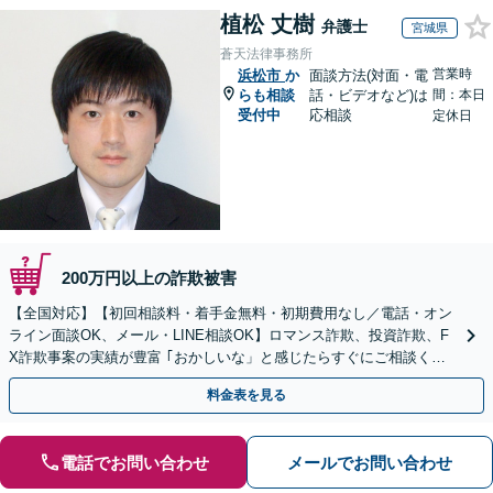
植松 丈樹
弁護士
宮城県
蒼天法律事務所
営業時
浜松市
か
面談方法(対面・電
らも相談
話・ビデオなど)は
間：本日
受付中
応相談
定休日
200万円以上の詐欺被害
【全国対応】【初回相談料・着手金無料・初期費用なし／電話・オン
ライン面談OK、メール・LINE相談OK】ロマンス詐欺、投資詐欺、F
X詐欺事案の実績が豊富 ｢おかしいな」と感じたらすぐにご相談くだ
さい。
料金表を見る
電話でお問い合わせ
メールでお問い合わせ