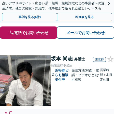
占いアプリやサイト・出会い系・競馬・競艇詐欺などの事業者への返
金請求。独自の経験・知識で、他事務所で断られた難しいケースも解
決に導いた実績あり。まずはお気軽にご相談ください
事例を見る(4件)
料金表を見る
電話でお問い合わせ
メールでお問い合わせ
坂本 尚志
弁護士
東京都
清陵法律事務所
営業時
浜松市
か
面談方法(対面・電
らも相談
話・ビデオなど)は
間：本日
受付中
応相談
定休日