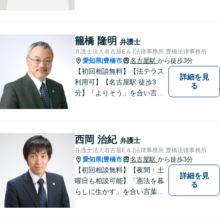
が弁護士としての仕事だと考
え、常に丁寧かつ迅速な対応
を心がけています。 依頼者が
気軽に相談できるように、謙
籠橋 隆明
弁護士
虚で親しみやすい弁護士を目
弁護士法人名古屋E＆J法律事務所 豊橋法律事務所
指しています。【駅前大通駅3
愛知県
豊橋市
名古屋駅
から徒歩3分
|
分】
【初回相談無料】【法テラス
詳細を見
利用可】【名古屋駅 徒歩3
る
分】「よりそう」を合い言葉
に丁寧で親切な相談を心がけ
ております。信頼と安心をモ
ットーに弁護士が誠心誠意、
応対をさせていただきます。
西岡 治紀
弁護士
お気軽にご相談ください。
弁護士法人名古屋E＆J法律事務所 豊橋法律事務所
愛知県
豊橋市
名古屋駅
から徒歩3分
|
【初回相談無料】【夜間・土
詳細を見
曜日も相談可能】「憲法を暮
る
らしに生かす」を合い言葉
に、身近な法律相談窓口とし
て、あなたのご相談にお応え