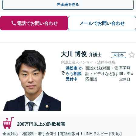
のみで解決も可能！
料金表を見る
電話でお問い合わせ
メールでお問い合わせ
大川 博俊
弁護士
東京都
弁護士法人インサイト法律事務所
営業時
浜松市
か
面談方法(対面・電
らも相談
話・ビデオなど)は
間：本日
受付中
応相談
定休日
200万円以上の詐欺被害
全国対応｜相談料・着手金0円【電話相談可！LINEでスピード対応】