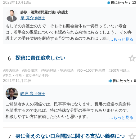
2023年10月13日
役にたった
13
詐欺・消費者問題に強い弁護士
泉 亮介
弁護士
もしその弁護士の方で，そもそも照会自体も一切行っていない場合
は，着手金の返還についても認められる余地はあるでしょう。 その弁
護士との委任契約を継続する予定であるのであれば，紛議調停等の手
続きを取ると，その後の契約関係の継続は難しくなってくるでしょ
う。弁護士を解任するつもりであるならば，解任を伝えたうえで返金
についての話し合いをまず行い，弁護士側の対応に納得がいかなけれ
6
探偵に責任追求したい
ば次のステップに進むというでも良いかと思われます。 ただ，進め方
に決まりがあるわけではないので，ご質問者様の意向次第です。
#悪徳商法
#返金請求
#契約解除・契約取消
#50〜100万円未満
#200万円以上
#本名・住所・電話番号が判明
2021年11月21日
役にたった
8
峰岸 泉
弁護士
ご相談者さんの関係では、民事事件になります。費用の返還や慰謝料
を請求するのであれば、特に特殊な分野の事件でもありませんので、
相談しやすい方に依頼したらいいと思います。
7
身に覚えのない口座開設に関する支払い義務につ