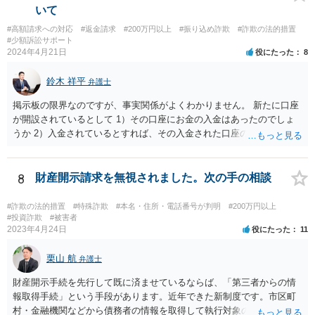
いて
#高額請求への対応
#返金請求
#200万円以上
#振り込め詐欺
#詐欺の法的措置
#少額訴訟サポート
2024年4月21日
役にたった
8
鈴木 祥平
弁護士
掲示板の限界なのですが、事実関係がよくわかりません。 新たに口座
が開設されているとして 1）その口座にお金の入金はあったのでしょ
うか 2）入金されているとすれば、その入金された口座の資金は引き
出されていたり、第三者に送金されていたりするのでしょうか。 これ
がポイントですよね。口座を悪用する人は、「その口座に入ったお金
を手に入れる」ことが目的ですから、あなたがキャッシュカードを持
8
財産開示請求を無視されました。次の手の相談
っている場合には、キャッシュカードで引き出すことはあなたしかで
きませんから、できるとすれば、ネット上あるいはアプリ上で第三者
#詐欺の法的措置
#特殊詐欺
#本名・住所・電話番号が判明
#200万円以上
に送金することくらいだと思います。あなたの名義の口座であるか
#投資詐欺
#被害者
2023年4月24日
役にたった
11
ら、お金の動きくらいは調べることが可能であると思います。 その上
で、新しく開設した口座に資金が残っているのであれば、それを返せ
栗山 航
ばいいだけの話だと思いますし、残っていないのであれば、第三者に
弁護士
送金をされたか、引き出されたどちらかだと思います。第三者に送金
財産開示手続を先行して既に済ませているならば、「第三者からの情
をされてしまっているのであれば、その資金を送金先に返金を求める
報取得手続」という手段があります。近年できた新制度です。市区町
などの措置を講じる必要があるのではないでしょうか。
村・金融機関などから債務者の情報を取得して執行対象の財産を探す