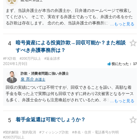
まず、当該弁護士が本当の弁護士か、日弁連のホームページで検索し
てください。 そこで、実在する弁護士であっても、弁護士の名をかた
る詐欺は存在します。 念のため、当該弁護士の事務所に確認をとれば
安心かもしれません。
4
暗号資産による投資詐欺→回収可能か？また相談
すべき弁護事務所は？
#FX詐欺
#200万円以上
#返金請求
2024年1月9日
役にたった
17
詐欺・消費者問題に強い弁護士
泉 亮介
弁護士
回収の実績については不明ですが、回収できることを謳い、高額な着
手金を取った上で実際は何も回収できずに終わり2次被害となるケース
も多く、弁護士会からも注意喚起がされているため、本当に回収がで
きるのか否かについては慎重に検討される必要があるでしょう。 無料
相談を行なっている事務所に複数相談をされた上で判断されると良い
かと思われます。
5
着手金返還は可能でしょうか？
#契約解除・契約取消
#フィッシング詐欺
#本名・住所・電話番号が判明
#200万円以上