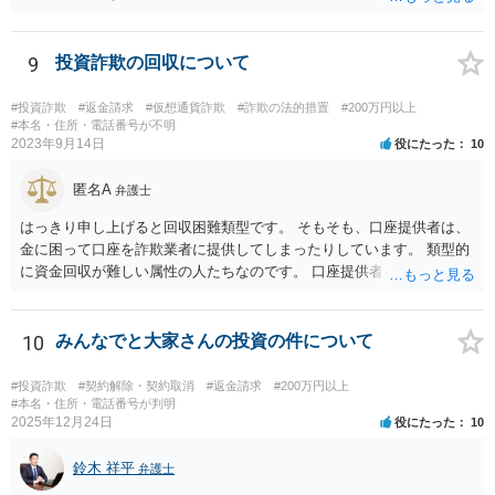
ための制度になります。 取得対象となる情報は、債務者の①不動産
情報、②預貯金情報、③株式情報、④勤務先（給与の支給者）情報で
す。もっとも、④勤務先情報が取得できるのは、相談者様の債権が、
9
投資詐欺の回収について
養育費などである場合か、人の生命または身体の侵害による損害賠償
請求権である場合に限られます。 申立には、定められた要件を満た
#投資詐欺
#返金請求
#仮想通貨詐欺
#詐欺の法的措置
#200万円以上
すことが必要ですので、具体的には弁護士に相談されるかご自身でお
#本名・住所・電話番号が不明
2023年9月14日
役にたった
10
調べになると良いと思います。
匿名A
弁護士
はっきり申し上げると回収困難類型です。 そもそも、口座提供者は、
金に困って口座を詐欺業者に提供してしまったりしています。 類型的
に資金回収が難しい属性の人たちなのです。 口座提供者を訴えた場
合、口座提供者が詐欺行為に使われたことについて故意・過失がある
か、共同不法行為が成立するのかなども問題となります。 裁判所の目
も現状シビアにみられているなというのが感触です。 くわえて、SNS
10
みんなでと大家さんの投資の件について
等で詐欺行為を行った人物についてはそもそも特定が困難な場合が多
いです。 そのため、私は、この手の事件の弁護団に属していますが、
#投資詐欺
#契約解除・契約取消
#返金請求
#200万円以上
回収は困難であることを明言した上で、それでも依頼する意思がある
#本名・住所・電話番号が判明
2025年12月24日
役にたった
10
かを確認した上で事件に着手して進めています。
鈴木 祥平
弁護士