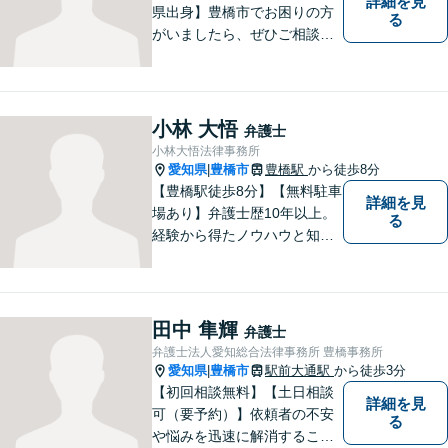
詳細を見
県出身】豊橋市でお困りの方
る
がいましたら、ぜひご相談く
ださい。
小林 大悟
弁護士
小林大悟法律事務所
愛知県
豊橋市
豊橋駅
から徒歩8分
|
【豊橋駅徒歩8分】【無料駐車
詳細を見
場あり】弁護士歴10年以上。
る
経験から得たノウハウと知見
を駆使して、皆さまの期待に
お応えできるよう努力してま
いります。【夜間／休日対応
可能】親しみやすく、信頼い
田中 隼輝
弁護士
ただける人間性を大切にして
弁護士法人愛知総合法律事務所 豊橋事務所
います。お気軽にご相談くだ
愛知県
豊橋市
駅前大通駅
から徒歩3分
|
さい。
【初回相談無料】【土日相談
詳細を見
可（要予約）】依頼者の不安
る
や悩みを迅速に解消すること