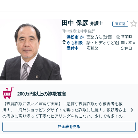
田中 保彦
弁護士
東京都
田中保彦法律事務所
営業時
浜松市
か
面談方法(対面・電
らも相談
話・ビデオなど)は
間：本日
受付中
応相談
定休日
200万円以上の詐欺被害
【投資詐欺に強い／豊富な実績】「悪質な投資詐欺から被害者を救
済！」「海外ショッピングサイトを騙った詐欺に注意！」依頼者さま
の痛みに寄り添って丁寧なヒアリングをおこない、少しでも多くの返
金が得られるよう尽力します！
料金表を見る