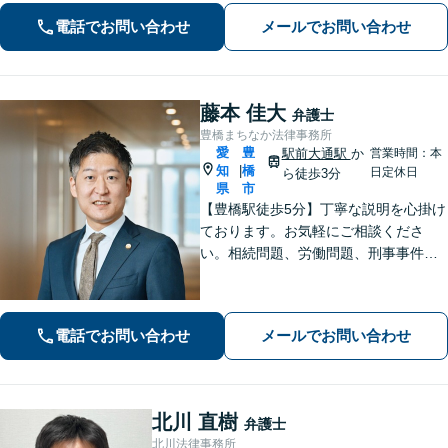
誠心誠意取り組みます。少しでもお悩
電話でお問い合わせ
メールでお問い合わせ
みがあれば、お気軽にご相談くださ
い。
藤本 佳大
弁護士
豊橋まちなか法律事務所
愛
豊
駅前大通駅
か
営業時間：本
知
橋
|
日定休日
ら徒歩3分
県
市
【豊橋駅徒歩5分】丁寧な説明を心掛け
ております。お気軽にご相談くださ
い。相続問題、労働問題、刑事事件そ
の他一般民事事件に対応しています。
【完全個室】【弁護士歴10年】
電話でお問い合わせ
メールでお問い合わせ
北川 直樹
弁護士
北川法律事務所