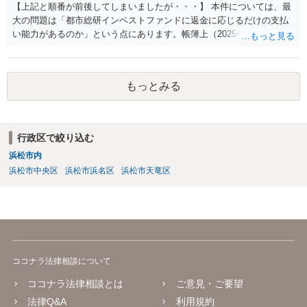
【上記と順番が前後してしまいましたが・・・】 本件については、最
大の問題は「都市総研インベストファンドに返金に応じるだけの支払
い能力があるのか」という点にあります。帳簿上（2025年3月時点）、
不動産という「（固定）資産」が存在しているように見えても、それ
が自由に売却できず、現金化できなければ、出資者への返還原資には
なりませんし、その資産の評価については、実際の時価との間に乖離
もっとみる
がある可能性が高いです。 都市綜研インベストファンドの社長は、都
市綜研インベストファンドの保有不動産を売却して、解約等に応じる
資金を作ると言う話をしておりました。その換金性がある不動産とし
て以下の４つの不動産が有ると言われておりました。 ①宗右衛門町モ
行政区で絞り込む
ータープール ②軽井沢ASIA ③西日暮里3丁目の土地 ④都市総研千葉
浜松市内
駅前ビル の4件です。 しかし、2025年8月9日の柳瀬社長の動画で「不
動産売却による資金調達」が語られていたにもかかわらず、現状は、
浜松市中央区
浜松市浜名区
浜松市天竜区
①の宗右衛門町モータープールはすでに税金の滞納のため、財務省に
差し押さえ、②軽井沢ASIAは財務省の抵当権が設定されております。
さらに、③西日暮里3丁目の土地にも債権者の抵当権が設定されていま
す。これらはいずれも、ファンドが自由な判断で売却できる状態では
なく、これらの不動産によって資金調達がされる可能性は高くありま
せん。残る都市総研千葉駅前ビルについては、すでに売却されたとさ
ココナラ法律相談について
れています。しかし、その売却代金が出資者への返還に回った形跡は
なく、日常の運転資金として使われ、すでに消えてしまった可能性が
ココナラ法律相談とは
ご意見・ご要望
高いと考えられます。仮にそうであれば、ファンドに残る実質的な資
法律Q&A
利用規約