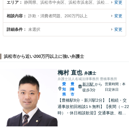
エリア
静岡県、浜松市中央区、浜松市浜名区、浜松市天竜区
変更
相談内容
詐欺・消費者問題、200万円以上
変更
詳細条件
未選択
変更
浜松市から近い200万円以上に強い弁護士
梅村 直也
弁護士
弁護士法人名城法律事務所 豊橋事務所
愛
豊
新川駅
から
営業時間：本
知
橋
|
日定休日
徒歩3分
県
市
【豊橋駅8分・新川駅2分】【相続・交
通事故初回相談1ｈ無料】【夜間（～22
時）・休日相談歓迎】交通事故、相
続、刑事事件等、幅広く対応。「選ん
でよかった」と思ってもらえるよう、