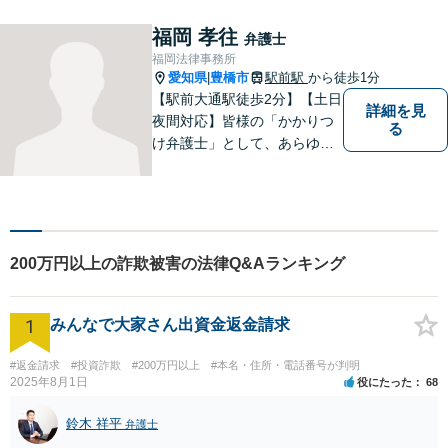
いたします。心に寄り添いな
がら、尽力させていただきま
福岡 孝往
弁護士
すので、お気軽にお問い合わ
福岡法律事務所
せ下さい。
愛知県
豊橋市
駅前駅
から徒歩1分
|
【駅前大通駅徒歩2分】【土日
詳細を見
夜間対応】皆様の「かかりつ
る
け弁護士」として、あらゆる
法的ソリューションをご提案
します。依頼者様の未来のた
め、全力で弁護させていただ
きます。まずはお気軽にご相
談ください。
200万円以上の詐欺被害の法律Q&Aランキング
1
みんなで大家さん出資金返金請求
#返金請求
#投資詐欺
#200万円以上
#本名・住所・電話番号が判明
2025年8月1日
役にたった
68
鈴木 祥平
弁護士