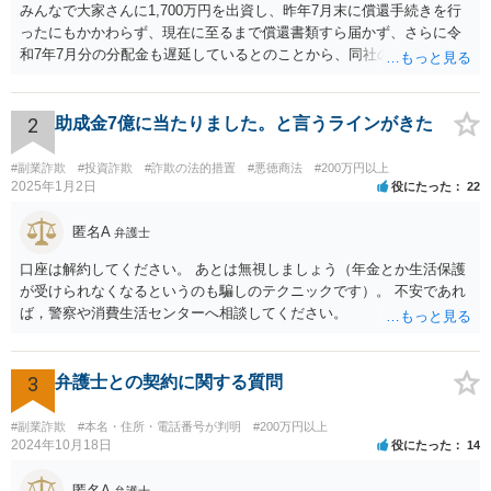
みんなで大家さんに1,700万円を出資し、昨年7月末に償還手続きを行
ったにもかかわらず、現在に至るまで償還書類すら届かず、さらに令
和7年7月分の分配金も遅延しているとのことから、同社の資金繰りは
深刻であり、破綻リスクが極めて高い状況にあると考えられます。こ
のような状況では、放置すれば債権回収が困難となるおそれがあり、
弁護士を入れて早期に対応する必要があります。 本件は、明らかに弁
2
助成金7億に当たりました。と言うラインがきた
護士を入れて対応すべき事案です。内容証明郵便により返還請求の意
思表示を行い、応答がなければ訴訟提起や仮差押え等の法的措置をと
#副業詐欺
#投資詐欺
#詐欺の法的措置
#悪徳商法
#200万円以上
るべきです。相手方であるみんなで大家さんは、令和5年6月に金融庁
2025年1月2日
役にたった
22
より業務停止命令を受けており、集団投資スキームに関する法令違反
の疑いも報道されています。返還に応じる余力が今後失われるおそれ
匿名A
弁護士
もあるため、他の債権者に先んじて請求手続を行うことが重要です。
口座は解約してください。 あとは無視しましょう（年金とか生活保護
弁護士選任については、大阪に所在する相手方企業であっても、現在
が受けられなくなるというのも騙しのテクニックです）。 不安であれ
は全国の弁護士がウェブ面談・電子手続等で対応可能です。実際、当
ば，警察や消費生活センターへ相談してください。
職もみんなで大家さんに関する出資金返還請求について対応実績があ
り、内容や見通しについて的確なアドバイスを行うことが可能です。
出資金額が高額であることを踏まえれば、現時点で法的措置に踏み切
3
弁護士との契約に関する質問
ることは、損失の拡大を防ぐために極めて合理的な判断といえます。
今からでも遅くありませんので、速やかに弁護士へ相談されることを
強く推奨いたします。
#副業詐欺
#本名・住所・電話番号が判明
#200万円以上
2024年10月18日
役にたった
14
匿名A
弁護士