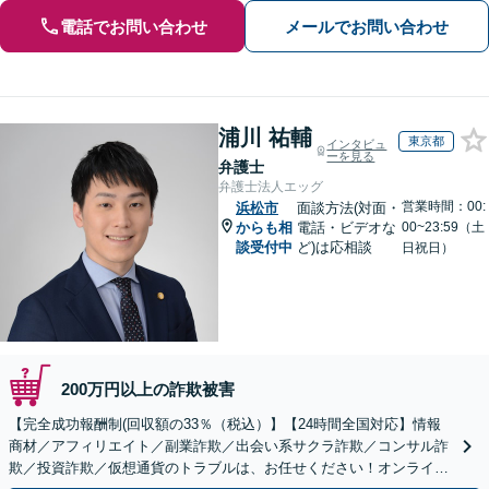
電話でお問い合わせ
メールでお問い合わせ
浦川 祐輔
東京都
インタビュ
ーを見る
弁護士
弁護士法人エッグ
営業時間：00:
浜松市
面談方法(対面・
からも相
電話・ビデオな
00~23:59（土
談受付中
ど)は応相談
日祝日）
200万円以上の詐欺被害
【完全成功報酬制(回収額の33％（税込）】【24時間全国対応】情報
商材／アフィリエイト／副業詐欺／出会い系サクラ詐欺／コンサル詐
欺／投資詐欺／仮想通貨のトラブルは、お任せください！オンライン