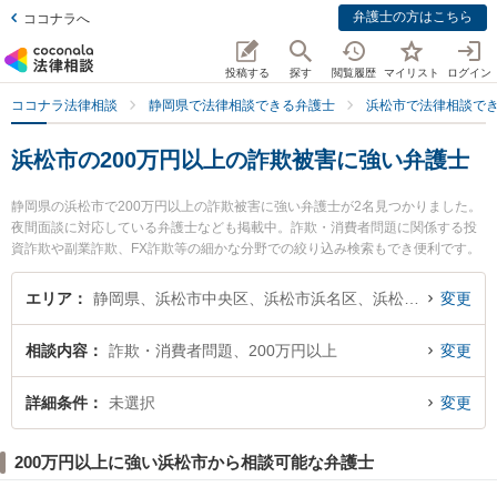
弁護士の方はこちら
ココナラへ
投稿する
探す
閲覧履歴
マイリスト
ログイン
ココナラ法律相談
静岡県で法律相談できる弁護士
浜松市で法律相談で
浜松市の200万円以上の詐欺被害に強い弁護士
静岡県の浜松市で200万円以上の詐欺被害に強い弁護士が2名見つかりました。
夜間面談に対応している弁護士なども掲載中。詐欺・消費者問題に関係する投
資詐欺や副業詐欺、FX詐欺等の細かな分野での絞り込み検索もでき便利です。
特に上島法律事務所の岩田 祐志弁護士や弁護士法人名城法律事務所 浜松事務所
の河野 正弁護士のプロフィール情報や弁護士費用、強みなどが注目されていま
エリア
静岡県、浜松市中央区、浜松市浜名区、浜松市天竜区
変更
す。『浜松市で土日や夜間に発生した200万円以上の詐欺被害のトラブルを今
すぐに弁護士に相談したい』『200万円以上の詐欺被害のトラブル解決の実績
相談内容
詐欺・消費者問題、200万円以上
変更
豊富な近くの弁護士を検索したい』『初回相談無料で200万円以上の詐欺被害
を法律相談できる浜松市内の弁護士に相談予約したい』などでお困りの相談者
さんにおすすめです。
詳細条件
未選択
変更
200万円以上に強い浜松市から相談可能な弁護士