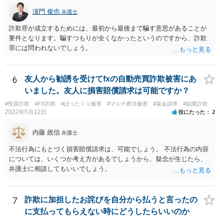
濵門 俊也
弁護士
詐欺罪が成立するためには、最初から最後まで騙す意思があることが
要件となります。騙すつもりが全くなかったというのですから、詐欺
罪には問われないでしょう。
6
友人から勧誘を受けてfxの自動売買詐欺被害にあ
いました。友人に損害賠償請求は可能ですか？
#投資詐欺
#FX詐欺
#ぼったくり被害
#マルチ商法被害
#返金請求
#副業詐欺
2022年5月12日
役にたった
2
内藤 政信
弁護士
不法行為にもとづく損害賠償請求は、可能でしょう。 不法行為の内容
については、いくつか考え方があるでしょうから、疑念が生じたら、
弁護士に相談してもいいでしょう。
7
詐欺に加担したお詫びを自分から払うと言ったの
に支払ってもらえない時にどうしたらいいのか