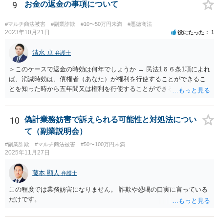
が考えられます。知人やファンドリーダーを共同不法行為者として、
9
お金の返金の事項について
損害賠償請求することが考えられます。ご参考にしてください。
#マルチ商法被害
#副業詐欺
#10〜50万円未満
#悪徳商法
2023年10月21日
役にたった
1
清水 卓
弁護士
＞このケースで返金の時効は何年でしょうか → 民法1６６条1項によれ
ば、消滅時効は、債権者（あなた）が権利を行使することができるこ
とを知った時から五年間又は権利を行使することができる時から十年
間と思われます。 ただし、民法152条により、権利の承認があった
ときは、時効は更新しされ、その時から新たに進行を開始します。
「電話の音声録音やLINEで相手がお金を返金する内容の文書は残って
10
偽計業務妨害で訴えられる可能性と対処法につい
います。」とのことですが、これらが権利の承認にあたる可能性もあ
て（副業説明会）
ります。 ＞こんな状態でも返金要求してもいいのでしょうか。 → 相
#副業詐欺
#マルチ商法被害
#50〜100万円未満
手方が４５万円をこのまま利得できる法的根拠はないように思われま
2025年11月27日
す。考えられる回収手段としては、支払督促、少額訴訟、民事調停、
民事訴訟等があります。各手続きにはそれぞれの特徴があるので、一
藤本 顯人
弁護士
度、お住まいの地域等の弁護士に相談する等して、ご事案にあった方
法を検討なさってみてはいかがでしょうか。 【参考】お金を払っても
この程度では業務妨害になりません。 詐欺や恐喝の口実に言っている
らえない」とお困りの方へ（政府広報オンライン） https://www.gov-o
だけです。
nline.go.jp/useful/article/201504/1.html