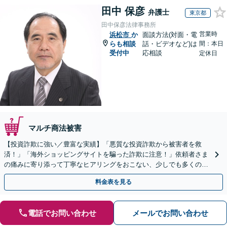
田中 保彦
弁護士
東京都
田中保彦法律事務所
営業時
浜松市
か
面談方法(対面・電
らも相談
話・ビデオなど)は
間：本日
受付中
応相談
定休日
マルチ商法被害
【投資詐欺に強い／豊富な実績】「悪質な投資詐欺から被害者を救
済！」「海外ショッピングサイトを騙った詐欺に注意！」依頼者さま
の痛みに寄り添って丁寧なヒアリングをおこない、少しでも多くの返
金が得られるよう尽力します！
料金表を見る
電話でお問い合わせ
メールでお問い合わせ