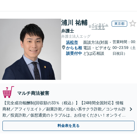
浦川 祐輔
東京都
インタビュ
ーを見る
弁護士
弁護士法人エッグ
営業時間：00:
浜松市
面談方法(対面・
からも相
電話・ビデオな
00~23:59（土
談受付中
ど)は応相談
日祝日）
マルチ商法被害
【完全成功報酬制(回収額の33％（税込）】【24時間全国対応】情報
商材／アフィリエイト／副業詐欺／出会い系サクラ詐欺／コンサル詐
欺／投資詐欺／仮想通貨のトラブルは、お任せください！オンライン
のみで解決も可能！
料金表を見る