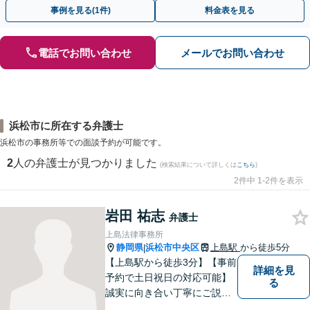
早めにご相談ください。【電話・メール・WEB相談可】
事例を見る(1件)
料金表を見る
電話でお問い合わせ
メールでお問い合わせ
浜松市に所在する弁護士
浜松市の事務所等での面談予約が可能です。
2
人の弁護士が見つかりました
(検索結果について詳しくは
こちら
)
2件中 1-2件を表示
岩田 祐志
弁護士
上島法律事務所
静岡県
浜松市中央区
上島駅
から徒歩5分
|
【上島駅から徒歩3分】【事前
詳細を見
予約で土日祝日の対応可能】
る
誠実に向き合い丁寧にご説明
します。