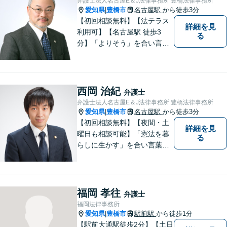
弁護士法人名古屋E＆J法律事務所 豊橋法律事務所
指しています。【駅前大通駅3
愛知県
豊橋市
名古屋駅
から徒歩3分
|
分】
【初回相談無料】【法テラス
詳細を見
利用可】【名古屋駅 徒歩3
る
分】「よりそう」を合い言葉
に丁寧で親切な相談を心がけ
ております。信頼と安心をモ
ットーに弁護士が誠心誠意、
応対をさせていただきます。
西岡 治紀
弁護士
お気軽にご相談ください。
弁護士法人名古屋E＆J法律事務所 豊橋法律事務所
愛知県
豊橋市
名古屋駅
から徒歩3分
|
【初回相談無料】【夜間・土
詳細を見
曜日も相談可能】「憲法を暮
る
らしに生かす」を合い言葉
に、身近な法律相談窓口とし
て、あなたのご相談にお応え
いたします。心に寄り添いな
がら、尽力させていただきま
福岡 孝往
弁護士
すので、お気軽にお問い合わ
福岡法律事務所
せ下さい。
愛知県
豊橋市
駅前駅
から徒歩1分
|
【駅前大通駅徒歩2分】【土日