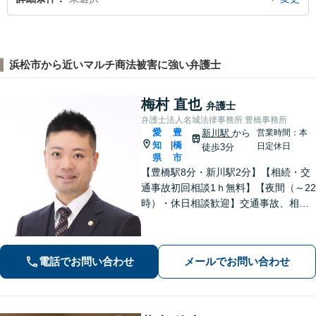
浜松市から近いマルチ商法被害に強い弁護士
梅村 直也
弁護士
弁護士法人名城法律事務所 豊橋事務所
愛
豊
新川駅
から
営業時間：本
知
橋
|
日定休日
徒歩3分
県
市
【豊橋駅8分・新川駅2分】【相続・交
通事故初回相談1ｈ無料】【夜間（～22
時）・休日相談歓迎】交通事故、相
続、刑事事件等、幅広く対応。「選ん
でよかった」と思ってもらえるよう、
誠心誠意取り組みます。少しでもお悩
電話でお問い合わせ
メールでお問い合わせ
みがあれば、お気軽にご相談くださ
い。