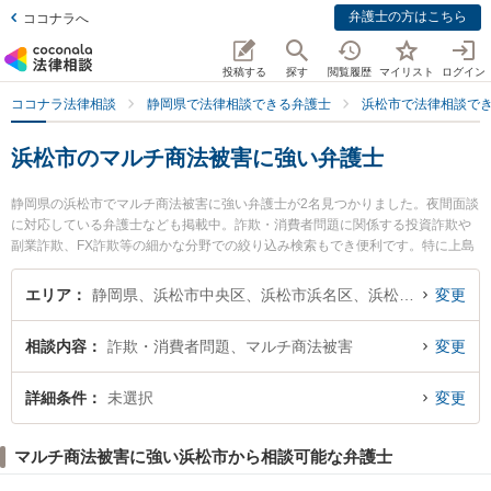
弁護士の方はこちら
ココナラへ
投稿する
探す
閲覧履歴
マイリスト
ログイン
ココナラ法律相談
静岡県で法律相談できる弁護士
浜松市で法律相談で
浜松市のマルチ商法被害に強い弁護士
静岡県の浜松市でマルチ商法被害に強い弁護士が2名見つかりました。夜間面談
に対応している弁護士なども掲載中。詐欺・消費者問題に関係する投資詐欺や
副業詐欺、FX詐欺等の細かな分野での絞り込み検索もでき便利です。特に上島
法律事務所の岩田 祐志弁護士や弁護士法人名城法律事務所 浜松事務所の河野
正弁護士のプロフィール情報や弁護士費用、強みなどが注目されています。
エリア
静岡県、浜松市中央区、浜松市浜名区、浜松市天竜区
変更
『浜松市で土日や夜間に発生したマルチ商法被害のトラブルを今すぐに弁護士
に相談したい』『マルチ商法被害のトラブル解決の実績豊富な近くの弁護士を
相談内容
詐欺・消費者問題、マルチ商法被害
変更
検索したい』『初回相談無料でマルチ商法被害を法律相談できる浜松市内の弁
護士に相談予約したい』などでお困りの相談者さんにおすすめです。
詳細条件
未選択
変更
マルチ商法被害に強い浜松市から相談可能な弁護士