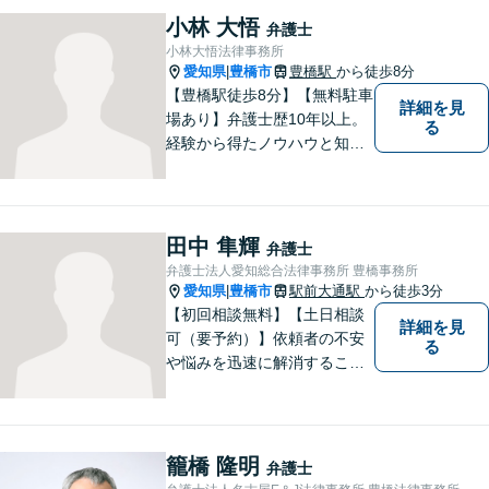
小林 大悟
弁護士
小林大悟法律事務所
愛知県
豊橋市
豊橋駅
から徒歩8分
|
【豊橋駅徒歩8分】【無料駐車
詳細を見
場あり】弁護士歴10年以上。
る
経験から得たノウハウと知見
を駆使して、皆さまの期待に
お応えできるよう努力してま
いります。【夜間／休日対応
可能】親しみやすく、信頼い
田中 隼輝
弁護士
ただける人間性を大切にして
弁護士法人愛知総合法律事務所 豊橋事務所
います。お気軽にご相談くだ
愛知県
豊橋市
駅前大通駅
から徒歩3分
|
さい。
【初回相談無料】【土日相談
詳細を見
可（要予約）】依頼者の不安
る
や悩みを迅速に解消すること
が弁護士としての仕事だと考
え、常に丁寧かつ迅速な対応
を心がけています。 依頼者が
気軽に相談できるように、謙
籠橋 隆明
弁護士
虚で親しみやすい弁護士を目