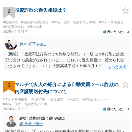
2
投資詐欺の過失相殺は？
#投資詐欺
#高齢者の詐欺被害
#本名・住所・電話番号が判明
#マルチ商法被害
#仮想通貨詐欺
#返金請求
2025年1月21日
役にたった
3
鈴木 祥平
弁護士
【回答】「故意不法行為のうち詐欺取引型」（一般には暴行型と詐欺
型で分けて議論がなされている。）において過失相殺は、認められな
いとされています。 （１）大阪高裁平成１８年９月１５日裁判例 裁判
所は、「故意ある不法行為に対する過失相殺の適否」について「過失
相殺は、本来文字通り過失のある当事者同士の損害の公平な分担調整
のための法制度であり、元来故意の不法行為の場合にはなじまないも
3
マルチで友人の紹介による自動売買ツール詐欺の
のというべきである。なぜなら、故意の不法行為は、加害者が悪意を
内容証明送付先について
もって一方的に被害者に対して仕掛けるものであり、根本的に被害者
#マルチ商法被害
#投資詐欺
#返金請求
#FX詐欺
#少額訴訟サポート
に生じた痛みをともに分け合うための基盤を欠く上、取引的不法行為
#本名・住所・電話番号が不明
における加害者の故意は、通常、被害者の落ち度或いは弱み、不意、
2024年1月28日
役にたった
3
不用意、不注意、未熟、無能、無知、愚昧等に対して向けられ、それ
詐欺・消費者問題に強い弁護士
らにつけ込むものであるから、被害者が加害者の思惑どおりに落ち度
泉 亮介
弁護士
等を示したからといって、これをもって被害者の過失と評価し、被害
者の加害者に対する損害賠償から被害者の落ち度等相当分を減額する
職場に送ると、プライバシー権の侵害や名誉毀損となる可能性が高い