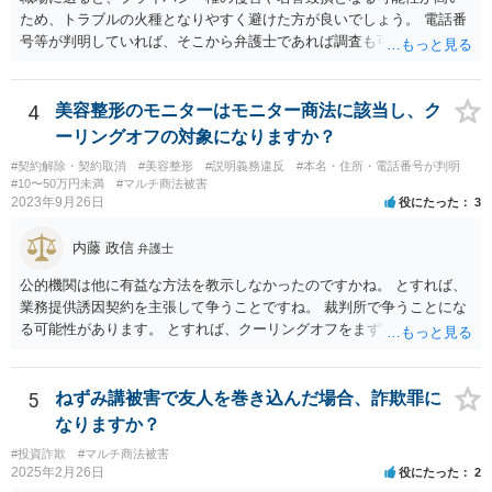
ことにすれば必ず不法行為の成果をその分確保することができること
ため、トラブルの火種となりやすく避けた方が良いでしょう。 電話番
になるが、そのような事態を容認することは、結果として、不法行為
号等が判明していれば、そこから弁護士であれば調査も可能です。
のやり得を保証するに等しく、故意の不法行為を助長、支援、奨励す
るにも似て、明らかに正義と法の精神に反するからである。したがっ
て、故意の不法行為の場合、特段の事情がない限り、被害者の落ち度
4
美容整形のモニターはモニター商法に該当し、ク
等を過失と評価して損害額の減額事由とすることは許されない。」と
ーリングオフの対象になりますか？
判示した。 （２）東京高等裁判所平成３０年５月２３日裁判例 裁判所
#契約解除・契約取消
#美容整形
#説明義務違反
#本名・住所・電話番号が判明
は、「故意ある不法行為（詐欺行為）に対する過失相殺の適用」につ
#10〜50万円未満
#マルチ商法被害
いて「本件のような故意による不法行為であって犯罪成立可能性すら
2023年9月26日
役にたった
3
あるものによる被害について、過失相殺をすることは、極力避けるべ
きである。・・・過失相殺は、当事者間の公平を図るため、損害賠償
内藤 政信
弁護士
の額を定めるに当たって、被害者の過失を考慮する制度であるとこ
ろ、第１審被告らの不法行為は、故意による違法な詐欺行為であっ
公的機関は他に有益な方法を教示しなかったのですかね。 とすれば、
て、このような場合に、被害者である第１審原告らの損害額を減額す
業務提供誘因契約を主張して争うことですね。 裁判所で争うことにな
ることは、加害者である第１審被告らに対し、故意に違法な手段で取
る可能性があります。 とすれば、クーリングオフをまず実行すること
得した利得を許容する結果になって相当でない。」と判示した。。 投
です。
資詐欺（ポンジスキーム）等の事例においては、相手方が故意に騙し
た事案であれば、過失相殺の主張は封じられることになります。
5
ねずみ講被害で友人を巻き込んだ場合、詐欺罪に
なりますか？
#投資詐欺
#マルチ商法被害
2025年2月26日
役にたった
2