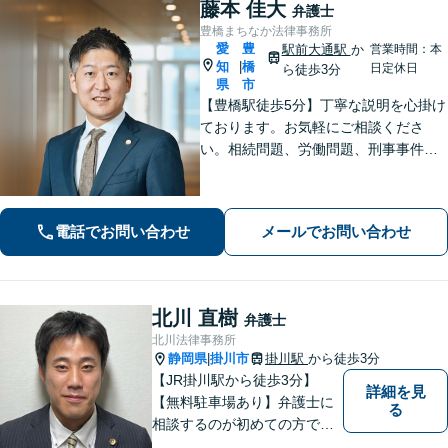
藤本 佳大
弁護士
豊橋まちなか法律事務所
愛
豊
駅前大通駅
か
営業時間：本
知
橋
|
日定休日
ら徒歩3分
県
市
【豊橋駅徒歩5分】丁寧な説明を心掛け
ております。お気軽にご相談くださ
い。相続問題、労働問題、刑事事件そ
の他一般民事事件に対応しています。
【完全個室】【弁護士歴10年】
電話でお問い合わせ
メールでお問い合わせ
北川 直樹
弁護士
北川法律事務所
静岡県
掛川市
掛川駅
から徒歩3分
|
【JR掛川駅から徒歩3分】
詳細を見
【無料駐車場あり】弁護士に
る
相談するのが初めての方でも
安心していただけるよう、丁