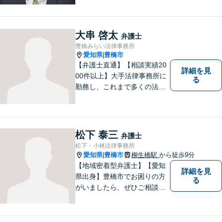
寧かつ迅速な対応を心がけて
います。 ご依頼いただいた際
には、可能な限り早く解決に
大串 啓太
弁護士
至るよう迅速に対応いたしま
豊橋みらい法律事務所
す。まずはお気軽にご相談く
愛知県
豊橋市
|
ださい。
【弁護士直通】【相談実績20
詳細を見
00件以上】大手法律事務所に
る
勤務し、これまで多くの法律
相談を担当してきました。ど
んな相談でも構いません。初
回30分は無料ですから、お気
軽にお電話ください。
松下 泰三
弁護士
松下・小林法律事務所
愛知県
豊橋市
柳生橋駅
から徒歩9分
|
【地域密着型弁護士】【愛知
詳細を見
県出身】豊橋市でお困りの方
る
がいましたら、ぜひご相談く
ださい。