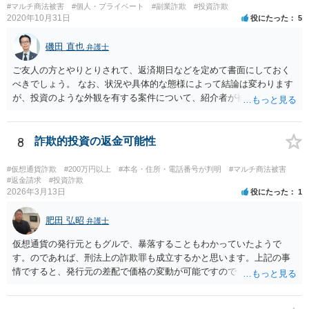
#マルチ商法被害
#個人・プライベート
#副業詐欺
#投資詐欺
2020年10月31日
役にたった
5
磯田 直也
弁護士
ご友人の方とやりとりされて、返済期日などを定めて書面にしておく
べきでしょう。 なお、状況や具体的な態様によって結論は変わります
が、投資のような外観を有する案件について、紹介者が被紹介者に対
して必ずしも民事上の損害賠償責任を負わないわけではありません。
8
詐欺的投資の返金可能性
#仮想通貨詐欺
#200万円以上
#本名・住所・電話番号が判明
#マルチ商法被害
#返金請求
#投資詐欺
2026年3月13日
役にたった
1
肥田 弘昭
弁護士
仮想通貨の発行元ともグルで、暴落することもわかっていたようで
す。のであれば、刑法上の詐欺罪も成立するかと思います。上記の事
情ですると、発行元の差配で価格の変動が可能ですので「投資」では
なく詐欺の手段として評価できる可能性があります。金銭を交付した
行為については、不法行為に基づく損害賠償、不当利得返還請求など