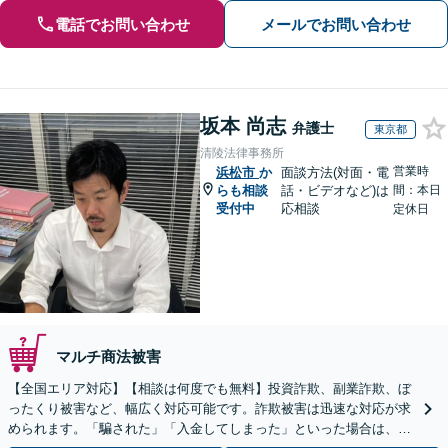
電話でお問い合わせ
メールでお問い合わせ
坂本 尚志
弁護士
東京都
清陵法律事務所
営業時
浜松市
か
面談方法(対面・電
らも相談
話・ビデオなど)は
間：本日
受付中
応相談
定休日
マルチ商法被害
【全国エリア対応】【相談は何度でも無料】投資詐欺、副業詐欺、ぼ
ったくり被害など、幅広く対応可能です。詐欺被害は迅速な対応が求
められます。「騙された」「入金してしまった」といった場合は、お