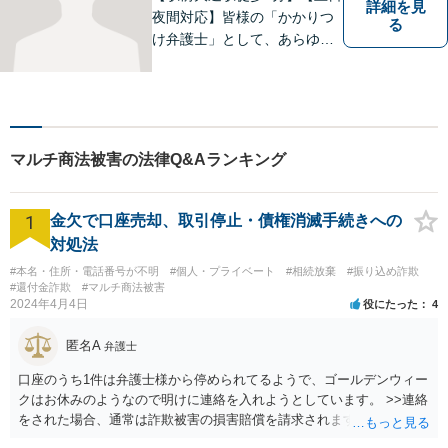
詳細を見
夜間対応】皆様の「かかりつ
る
け弁護士」として、あらゆる
法的ソリューションをご提案
します。依頼者様の未来のた
め、全力で弁護させていただ
きます。まずはお気軽にご相
談ください。
マルチ商法被害の法律Q&Aランキング
1
金欠で口座売却、取引停止・債権消滅手続きへの
対処法
#本名・住所・電話番号が不明
#個人・プライベート
#相続放棄
#振り込め詐欺
#還付金詐欺
#マルチ商法被害
2024年4月4日
役にたった
4
匿名A
弁護士
口座のうち1件は弁護士様から停められてるようで、ゴールデンウィー
クはお休みのようなので明けに連絡を入れようとしています。 >>連絡
をされた場合、通常は詐欺被害の損害賠償を請求されますのでご留意
ください。