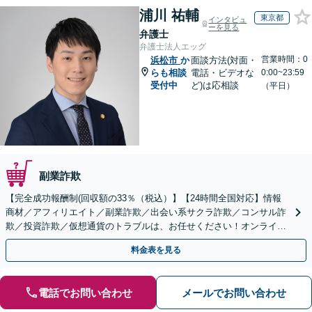
浦川 祐輔
東京都
インタビュ
ーを見る
弁護士
弁護士法人エッグ
営業時間：0
浜松市
か
面談方法(対面・
らも相談
電話・ビデオな
0:00~23:59
受付中
ど)は応相談
（平日）
副業詐欺
【完全成功報酬制(回収額の33％（税込）】【24時間全国対応】情報
商材／アフィリエイト／副業詐欺／出会い系サクラ詐欺／コンサル詐
欺／投資詐欺／仮想通貨のトラブルは、お任せください！オンライン
のみで解決も可能！
料金表を見る
電話でお問い合わせ
メールでお問い合わせ