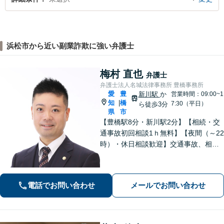
浜松市から近い副業詐欺に強い弁護士
梅村 直也
弁護士
弁護士法人名城法律事務所 豊橋事務所
愛
豊
新川駅
か
営業時間：09:00~1
知
橋
|
7:30（平日）
ら徒歩3分
県
市
【豊橋駅8分・新川駅2分】【相続・交
通事故初回相談1ｈ無料】【夜間（～22
時）・休日相談歓迎】交通事故、相
続、刑事事件等、幅広く対応。「選ん
でよかった」と思ってもらえるよう、
誠心誠意取り組みます。少しでもお悩
電話でお問い合わせ
メールでお問い合わせ
みがあれば、お気軽にご相談くださ
い。