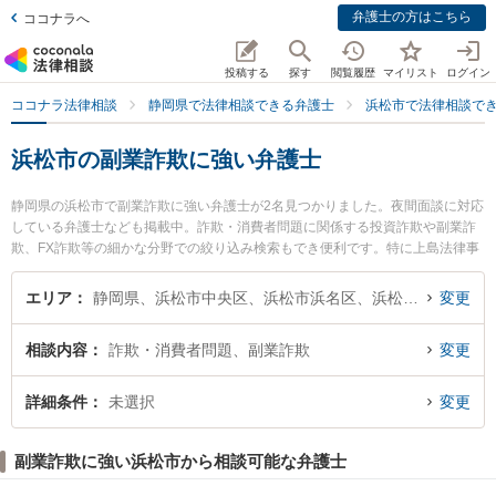
弁護士の方はこちら
ココナラへ
投稿する
探す
閲覧履歴
マイリスト
ログイン
ココナラ法律相談
静岡県で法律相談できる弁護士
浜松市で法律相談で
浜松市の副業詐欺に強い弁護士
静岡県の浜松市で副業詐欺に強い弁護士が2名見つかりました。夜間面談に対応
している弁護士なども掲載中。詐欺・消費者問題に関係する投資詐欺や副業詐
欺、FX詐欺等の細かな分野での絞り込み検索もでき便利です。特に上島法律事
務所の岩田 祐志弁護士や弁護士法人名城法律事務所 浜松事務所の河野 正弁護
士のプロフィール情報や弁護士費用、強みなどが注目されています。『浜松市
エリア
静岡県、浜松市中央区、浜松市浜名区、浜松市天竜区
変更
で土日や夜間に発生した副業詐欺のトラブルを今すぐに弁護士に相談したい』
『副業詐欺のトラブル解決の実績豊富な近くの弁護士を検索したい』『初回相
相談内容
詐欺・消費者問題、副業詐欺
変更
談無料で副業詐欺を法律相談できる浜松市内の弁護士に相談予約したい』など
でお困りの相談者さんにおすすめです。
詳細条件
未選択
変更
副業詐欺に強い浜松市から相談可能な弁護士