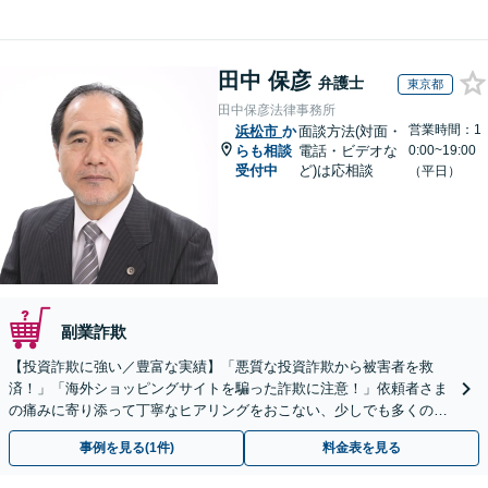
田中 保彦
弁護士
東京都
田中保彦法律事務所
営業時間：1
浜松市
か
面談方法(対面・
らも相談
電話・ビデオな
0:00~19:00
受付中
ど)は応相談
（平日）
副業詐欺
【投資詐欺に強い／豊富な実績】「悪質な投資詐欺から被害者を救
済！」「海外ショッピングサイトを騙った詐欺に注意！」依頼者さま
の痛みに寄り添って丁寧なヒアリングをおこない、少しでも多くの返
金が得られるよう尽力します！
事例を見る(1件)
料金表を見る