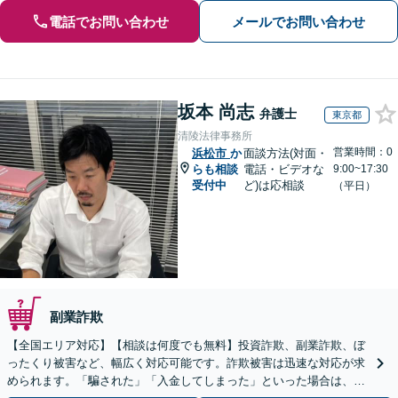
電話でお問い合わせ
メールでお問い合わせ
坂本 尚志
弁護士
東京都
清陵法律事務所
営業時間：0
浜松市
か
面談方法(対面・
らも相談
電話・ビデオな
9:00~17:30
受付中
ど)は応相談
（平日）
副業詐欺
【全国エリア対応】【相談は何度でも無料】投資詐欺、副業詐欺、ぼ
ったくり被害など、幅広く対応可能です。詐欺被害は迅速な対応が求
められます。「騙された」「入金してしまった」といった場合は、お