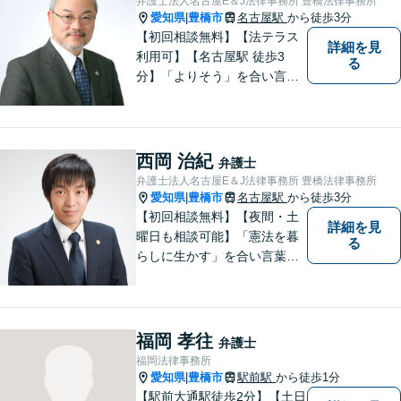
弁護士法人名古屋E＆J法律事務所 豊橋法律事務所
指しています。【駅前大通駅3
愛知県
豊橋市
名古屋駅
から徒歩3分
|
分】
【初回相談無料】【法テラス
詳細を見
利用可】【名古屋駅 徒歩3
る
分】「よりそう」を合い言葉
に丁寧で親切な相談を心がけ
ております。信頼と安心をモ
ットーに弁護士が誠心誠意、
応対をさせていただきます。
西岡 治紀
弁護士
お気軽にご相談ください。
弁護士法人名古屋E＆J法律事務所 豊橋法律事務所
愛知県
豊橋市
名古屋駅
から徒歩3分
|
【初回相談無料】【夜間・土
詳細を見
曜日も相談可能】「憲法を暮
る
らしに生かす」を合い言葉
に、身近な法律相談窓口とし
て、あなたのご相談にお応え
いたします。心に寄り添いな
がら、尽力させていただきま
福岡 孝往
弁護士
すので、お気軽にお問い合わ
福岡法律事務所
せ下さい。
愛知県
豊橋市
駅前駅
から徒歩1分
|
【駅前大通駅徒歩2分】【土日