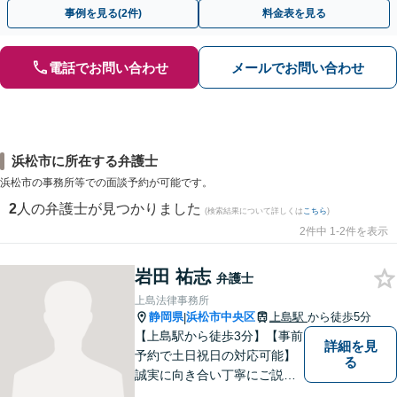
早めにご相談ください。【電話・メール・WEB相談可】
事例を見る(2件)
料金表を見る
電話でお問い合わせ
メールでお問い合わせ
浜松市に所在する弁護士
浜松市の事務所等での面談予約が可能です。
2
人の弁護士が見つかりました
(検索結果について詳しくは
こちら
)
2件中 1-2件を表示
岩田 祐志
弁護士
上島法律事務所
静岡県
浜松市中央区
上島駅
から徒歩5分
|
【上島駅から徒歩3分】【事前
詳細を見
予約で土日祝日の対応可能】
る
誠実に向き合い丁寧にご説明
します。