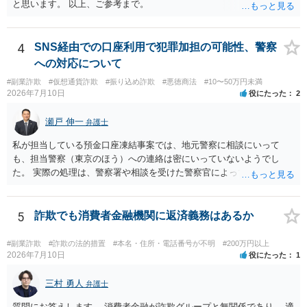
と思います。 以上、ご参考まで。
4
SNS経由での口座利用で犯罪加担の可能性、警察
への対応について
#副業詐欺
#仮想通貨詐欺
#振り込め詐欺
#悪徳商法
#10〜50万円未満
2026年7月10日
役にたった
2
瀬戸 伸一
弁護士
私が担当している預金口座凍結事案では、地元警察に相談にいって
も、担当警察（東京のほう）への連絡は密にいっていないようでし
た。 実際の処理は、警察署や相談を受けた警察官によってだいぶ変わ
ると思われます。 不安があれば、費用はかかりますが、警察対応につ
いて弁護士に依頼を検討されてください。
5
詐欺でも消費者金融機関に返済義務はあるか
#副業詐欺
#詐欺の法的措置
#本名・住所・電話番号が不明
#200万円以上
2026年7月10日
役にたった
1
三村 勇人
弁護士
質問にお答えします。 消費者金融が詐欺グループと無関係であり、 適