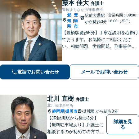
藤本 佳大
弁護士
豊橋まちなか法律事務所
愛
豊
駅前大通駅
営業時間：09:00~
知
橋
|
18:00（平日）
から徒歩3分
県
市
【豊橋駅徒歩5分】丁寧な説明を心掛け
ております。お気軽にご相談くださ
い。相続問題、労働問題、刑事事件そ
の他一般民事事件に対応しています。
【完全個室】【弁護士歴10年】
電話でお問い合わせ
メールでお問い合わせ
北川 直樹
弁護士
北川法律事務所
静岡県
掛川市
掛川駅
から徒歩3分
|
【JR掛川駅から徒歩3分】
詳細を見
【無料駐車場あり】弁護士に
る
相談するのが初めての方でも
安心していただけるよう、丁