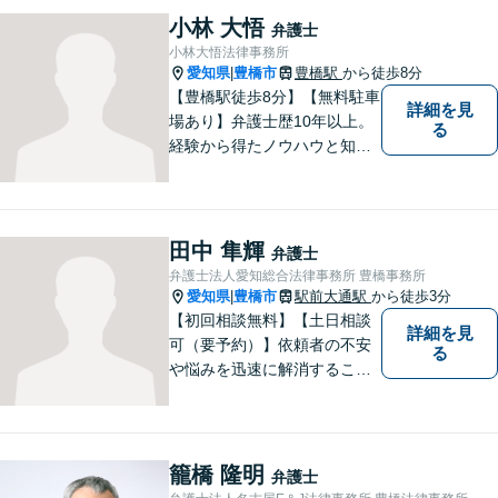
小林 大悟
弁護士
小林大悟法律事務所
愛知県
豊橋市
豊橋駅
から徒歩8分
|
【豊橋駅徒歩8分】【無料駐車
詳細を見
場あり】弁護士歴10年以上。
る
経験から得たノウハウと知見
を駆使して、皆さまの期待に
お応えできるよう努力してま
いります。【夜間／休日対応
可能】親しみやすく、信頼い
田中 隼輝
弁護士
ただける人間性を大切にして
弁護士法人愛知総合法律事務所 豊橋事務所
います。お気軽にご相談くだ
愛知県
豊橋市
駅前大通駅
から徒歩3分
|
さい。
【初回相談無料】【土日相談
詳細を見
可（要予約）】依頼者の不安
る
や悩みを迅速に解消すること
が弁護士としての仕事だと考
え、常に丁寧かつ迅速な対応
を心がけています。 依頼者が
気軽に相談できるように、謙
籠橋 隆明
弁護士
虚で親しみやすい弁護士を目