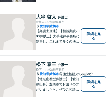
寧かつ迅速な対応を心がけて
います。 ご依頼いただいた際
には、可能な限り早く解決に
大串 啓太
弁護士
至るよう迅速に対応いたしま
豊橋みらい法律事務所
す。まずはお気軽にご相談く
愛知県
豊橋市
|
ださい。
【弁護士直通】【相談実績20
詳細を見
00件以上】大手法律事務所に
る
勤務し、これまで多くの法律
相談を担当してきました。ど
んな相談でも構いません。初
回30分は無料ですから、お気
軽にお電話ください。
松下 泰三
弁護士
松下・小林法律事務所
愛知県
豊橋市
柳生橋駅
から徒歩9分
|
【地域密着型弁護士】【愛知
詳細を見
県出身】豊橋市でお困りの方
る
がいましたら、ぜひご相談く
ださい。