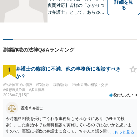
詳細を見
夜間対応】皆様の「かかりつ
る
け弁護士」として、あらゆる
法的ソリューションをご提案
します。依頼者様の未来のた
め、全力で弁護させていただ
きます。まずはお気軽にご相
談ください。
副業詐欺の法律Q&Aランキング
1
弁護士の態度に不満、他の事務所に相談すべき
か？
#詐欺被害での債務
#FX詐欺
#副業詐欺
#借金返済の相談・交渉
#仮想通貨詐欺
#多重債務
2026年7月15日
役にたった
3
匿名A
弁護士
今時無料相談を受けてくれる事務所もそれなりにあり（WEBで検
索）、また自治体でも無料相談を実施しているのではないかと思いま
すので、実際に複数の弁護士に会って、ちゃんと話を聞いてくれる
方、高圧的ではない方に相談した方が良いでしょう。その弁護士の方