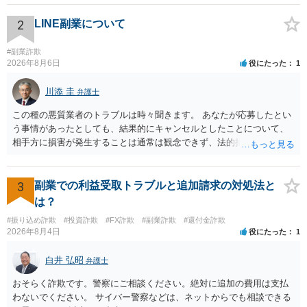
はそもそも事案を把握できていないようですので、御相談の案件につ
いては弁護士として能力不足なのかもしれません。相手にしない方が
2
LINE副業について
良いと思います。ただ、仮想通貨詐欺の被害回復は現実的には難しい
かもしれません。
#副業詐欺
2026年8月6日
役にたった
1
川添 圭
弁護士
この種の悪質業者のトラブルは時々聞きます。 あなたが応募したとい
う事情があったとしても、結果的にキャンセルとしたことについて、
相手方に損害が発生することは通常は観念できず、法的措置を採って
も認められません。この種の言説は半ば脅しのようなものです。 ま
ず、最寄りの消費生活センターへ相談し、連絡を無視してよいかどう
かのアドバイスを受けられることをお勧めします。しつこいようであ
3
副業での利益受取トラブルと追加請求の対処法と
れば、弁護士へ依頼して警告してもらうことも必要になるかもしれま
は？
せん。
#振り込め詐欺
#投資詐欺
#FX詐欺
#副業詐欺
#還付金詐欺
2026年8月4日
役にたった
1
白井 弘昭
弁護士
おそらく詐欺です。警察にご相談ください。絶対に追加の費用は支払
わないでください。 サイバー警察などは、ネットからでも相談できる