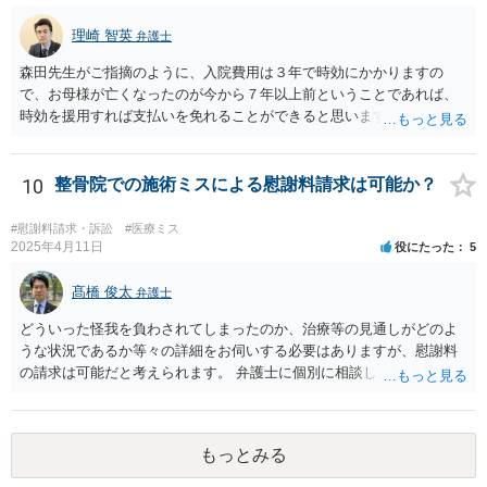
理崎 智英
弁護士
森田先生がご指摘のように、入院費用は３年で時効にかかりますの
で、お母様が亡くなったのが今から７年以上前ということであれば、
時効を援用すれば支払いを免れることができると思います。 そのた
め、分割払いの交渉をするのではなく、弁護士に対して時効援用の内
容証明郵便を送るようにしてください。
10
整骨院での施術ミスによる慰謝料請求は可能か？
#慰謝料請求・訴訟
#医療ミス
2025年4月11日
役にたった
5
髙橋 俊太
弁護士
どういった怪我を負わされてしまったのか、治療等の見通しがどのよ
うな状況であるか等々の詳細をお伺いする必要はありますが、慰謝料
の請求は可能だと考えられます。 弁護士に個別に相談した方がよいケ
ースであると思いますので、最寄りの弁護士やココナラで弁護士を探
してみるとよいでしょう。
もっとみる