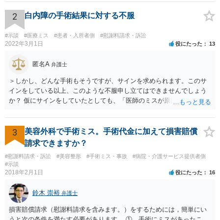
2
白内障の手術結果に対する不服
#示談
#医療ミス
#患者・入所者側
#慰謝料請求・訴訟
2022年3月1日
役にたった
13
匿名A
弁護士
＞しかし、どんな手術もそうですが、サインを求められます。このサ
インをしている以上、このような不服申し立てはできませんでしょう
か？ 仮にサインをしていたとしても、「医師のミスが原因で老眼がひ
どくなったといえるような場合」や「白内障の手術の合併症として老
眼が悪化することがあるにもかかわらず、全く説明されなかったよう
な場合」には、請求することは可能です。
3
美容外科で手術ミス。手術代金に加えて損害賠償
請求できますか？
#慰謝料請求・訴訟
#美容整形
#手術ミス・事故
#病院・介護サービス提供者側
#示談
2018年2月1日
役にたった
16
鈴木 崇裕
弁護士
損害賠償請求（慰謝料請求を含みます。）をするためには，簡単にい
うと次の条件を満たす必要があります。 ① 手術にミスがあったこ