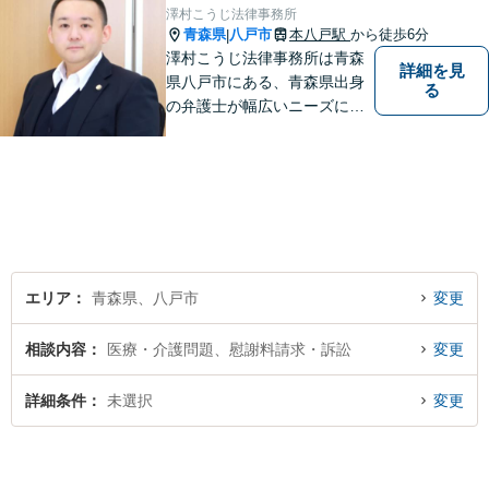
澤村こうじ法律事務所
青森県
八戸市
本八戸駅
から徒歩6分
|
澤村こうじ法律事務所は青森
詳細を見
県八戸市にある、青森県出身
る
の弁護士が幅広いニーズにお
応えするアットホームな法律
事務所です。
エリア
青森県、八戸市
変更
相談内容
医療・介護問題、慰謝料請求・訴訟
変更
詳細条件
未選択
変更