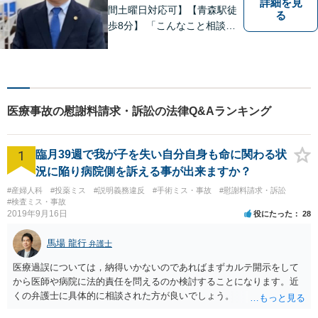
詳細を見
間土曜日対応可】【青森駅徒
る
歩8分】 「こんなこと相談し
ていいのだろうか」とお思い
の方、大丈夫です。どのよう
なお悩みでもご相談くださ
い。 皆様が抱えている問題に
真摯に向き合い、ともに解決
医療事故の慰謝料請求・訴訟の法律Q&Aランキング
いたします。
1
臨月39週で我が子を失い自分自身も命に関わる状
況に陥り病院側を訴える事が出来ますか？
#産婦人科
#投薬ミス
#説明義務違反
#手術ミス・事故
#慰謝料請求・訴訟
#検査ミス・事故
2019年9月16日
役にたった
28
馬場 龍行
弁護士
医療過誤については，納得いかないのであればまずカルテ開示をして
から医師や病院に法的責任を問えるのか検討することになります。近
くの弁護士に具体的に相談された方が良いでしょう。