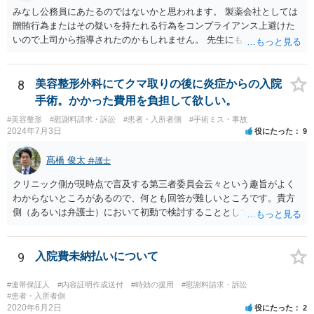
めしたいところです。
みなし公務員にあたるのではないかと思われます。 製薬会社としては
贈賄行為またはその疑いを持たれる行為をコンプライアンス上避けた
いので上司から指導されたのかもしれません。 先生にも万一迷惑をか
けることになってはいけないと。
8
美容整形外科にてクマ取りの後に炎症からの入院
手術。かかった費用を負担して欲しい。
#美容整形
#慰謝料請求・訴訟
#患者・入所者側
#手術ミス・事故
2024年7月3日
役にたった
9
髙橋 俊太
弁護士
クリニック側が現時点で言及する第三者委員会云々という趣旨がよく
わからないところがあるので、何とも回答が難しいところです。貴方
側（あるいは弁護士）において初動で検討することとしては、クリニ
ックから診療記録の入手をすること、緊急入院先の診断内容の確認や
医師意見聴取などが考えられるかと思います。それらを踏まえてクリ
ニック側の過失を肯定できそうであれば、クリニックに対して具体的
9
入院費未納払いについて
に損害賠償請求をしていくことになります。
#連帯保証人
#内容証明作成送付
#時効の援用
#慰謝料請求・訴訟
#患者・入所者側
2020年6月2日
役にたった
2