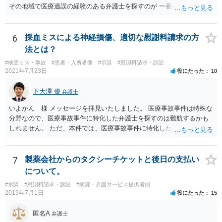
その地域で医療過誤の経験のある弁護士を探すのが 一番近道だね。
6
採血ミスによる神経損傷、適切な慰謝料請求の方
法とは？
#検査ミス・事故
#患者・入所者側
#示談
#慰謝料請求・訴訟
2021年7月23日
役にたった
10
下大澤 優
弁護士
いよかん 様 メッセージを拝見いたしました。 医療事故事件は特殊な
分野なので、医療事故事件に特化した弁護士を探すのは難航するかも
しれません。 ただ、本件では、医療事故事件に特化した弁護士でなく
とも対応は可能かと思われます。 医療事故事件で最も難しいのは医師
の過失（医療ミス）の立証なのですが、本件では過失自体には争いが
ないため、損害額の立証が主なポイントになります。 損害額に立証に
7
製薬会社からのタクシーチケットと後日の支払い
関しては、交通事故事件と同様の発想で考えればよいので、対応でき
について。
る弁護士は多いと思います。 今後の交渉については、ご自身で対応さ
#示談
#慰謝料請求・訴訟
#病院・介護サービス提供者側
れることも可能ではありますが、相手方保険会社は容易に増額に応じ
2019年7月1日
役にたった
15
ない（多少の増額はあり得るとしても、裁判基準での和解は難しい）
と思われます。 弁護士が介入することにより提示額が大きく変わるこ
匿名A
弁護士
とは多々あるため、可能であれば弁護士に依頼した上での交渉をお勧