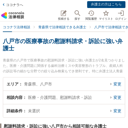
弁護士の方はこちら
ココナラへ
投稿する
探す
閲覧履歴
マイリスト
ログイン
ココナラ法律相談
青森県で法律相談できる弁護士
八戸市で法律相談で
八戸市の医療事故の慰謝料請求・訴訟に強い弁
護士
青森県の八戸市で医療事故の慰謝料請求・訴訟に強い弁護士が2名見つかりまし
た。医療・介護問題に関係する歯科治療ミスや美容整形のトラブル、産婦人科
の訴訟等の細かな分野での絞り込み検索もでき便利です。特に弁護士法人青森
リーガルサービス 八戸シティ法律事務所の山口 龍介弁護士や澤村こうじ法律事
務所の澤村 康治弁護士のプロフィール情報や弁護士費用、強みなどが注目され
エリア
青森県、八戸市
変更
ています。『八戸市で土日や夜間に発生した医療事故の慰謝料請求・訴訟のト
ラブルを今すぐに弁護士に相談したい』『医療事故の慰謝料請求・訴訟のトラ
相談内容
医療・介護問題、慰謝料請求・訴訟
変更
ブル解決の実績豊富な近くの弁護士を検索したい』『初回相談無料で医療事故
の慰謝料請求・訴訟を法律相談できる八戸市内の弁護士に相談予約したい』な
どでお困りの相談者さんにおすすめです。
詳細条件
未選択
変更
慰謝料請求・訴訟に強い八戸市から相談可能な弁護士