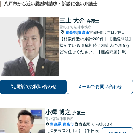
八戸市から近い慰謝料請求・訴訟に強い弁護士
三上 大介
弁護士
雪のまち法律事務所
青森県
青森市
営業時間：本日定休日
|
【相談件数の累計200件】【相続問題】
揉めている遺産相続／相続人の調査な
どお任せください。【離婚問題】慰謝
料請求を「したい側」「された側」に
対応します。交渉力と駆け引きで問題
解決へ【初回相談無料／当日・夜間も
相談可】
電話でお問い合わせ
メールでお問い合わせ
小澤 博之
弁護士
青い森法律事務所
青森県
青森市
青森駅
から徒歩8分
|
【法テラス利用可】【平日夜