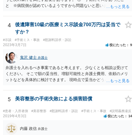
と ※病院側が認めているようですから問題ないと思います。 ② 手
術のミスの「せいで」仕事を休まなければならなくなったこと ③ 手
術のミスの「せいで」マスクが外せなくなったこと ④ 仕事を休まな
ければならなくなった「せいで」休業損害が発生したこと ⑤ マスク
4
後遺障害10級の医療ミス示談金700万円は妥当で
を外せなくなった「せいで」経済的に評価できる精神的な損害が発生
すか？
したこと 「せいで」と強調した点が，内藤先生のご指摘なさる「相当
#示談
#手術ミス・事故
#慰謝料請求・訴訟
因果関係」です。 手術のミスと関係のないことまでは責任追及ができ
2023年3月7日
役にたった
9
ないということです。 手術のミスの結果，手術前と比べて見た目が著
しく悪くなってしまったとか， 手術のミスの結果，入院期間が延びて
鬼沢 健士
弁護士
しまったとかいう事情があれば， 追加請求が可能な余地があります。
ただし，手術代の返金に応じた際に「これ以上金銭の請求はしませ
弁護士を入れるべき事案であると考えます。 少なくとも相談は受けて
ん」という趣旨の合意をしてしまっていると， 上記の請求は，基本的
ください。 そこで額の妥当性、増額可能性と弁護士費用、依頼のメリ
には困難となります。
ットなどを具体的に検討できます。 現時点で妥当かどうかを即断する
ことを避けた方がいいです。
5
美容整形の手術失敗による損害賠償
#患者・入所者側
#美容整形
#慰謝料請求・訴訟
#手術ミス・事故
#説明義務違反
2019年4月3日
役にたった
14
内藤 政信
弁護士