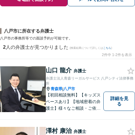
八戸市に所在する弁護士
八戸市の事務所等での面談予約が可能です。
2
人の弁護士が見つかりました
(検索結果について詳しくは
こちら
)
2件中 1-2件を表示
山口 龍介
弁護士
弁護士法人青森リーガルサービス 八戸シティ法律事務
所
青森県
八戸市
|
【初回相談無料】【キッズス
詳細を見
ペースあり】【地域密着の弁
る
護士】様々なご相談・ご依頼
案件に迅速・丁寧に対応いた
します。お困りの方はぜひご
相談ください。
澤村 康治
弁護士