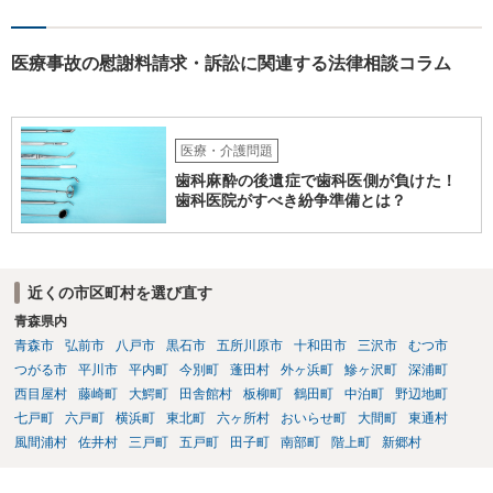
医療事故の慰謝料請求・訴訟に関連する法律相談コラム
医療・介護問題
歯科麻酔の後遺症で歯科医側が負けた！
歯科医院がすべき紛争準備とは？
近くの市区町村を選び直す
青森県内
青森市
弘前市
八戸市
黒石市
五所川原市
十和田市
三沢市
むつ市
つがる市
平川市
平内町
今別町
蓬田村
外ヶ浜町
鰺ヶ沢町
深浦町
西目屋村
藤崎町
大鰐町
田舎館村
板柳町
鶴田町
中泊町
野辺地町
七戸町
六戸町
横浜町
東北町
六ヶ所村
おいらせ町
大間町
東通村
風間浦村
佐井村
三戸町
五戸町
田子町
南部町
階上町
新郷村