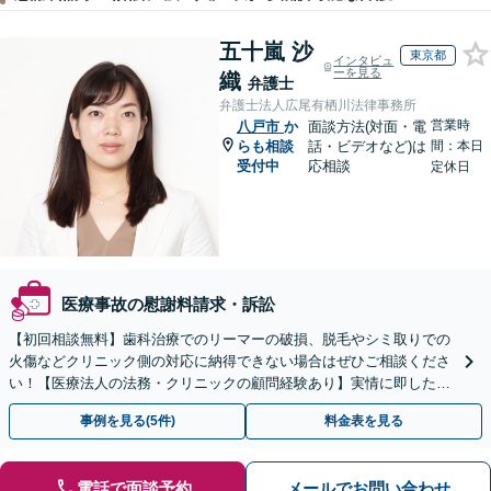
五十嵐 沙
東京都
インタビュ
ーを見る
織
弁護士
弁護士法人広尾有栖川法律事務所
営業時
八戸市
か
面談方法(対面・電
らも相談
話・ビデオなど)は
間：本日
受付中
応相談
定休日
医療事故の慰謝料請求・訴訟
【初回相談無料】歯科治療でのリーマーの破損、脱毛やシミ取りでの
火傷などクリニック側の対応に納得できない場合はぜひご相談くださ
い！【医療法人の法務・クリニックの顧問経験あり】実情に即したア
ドバイスで、納得のできるトラブルの解決を目指します。
事例を見る(5件)
料金表を見る
電話で面談予約
メールでお問い合わせ