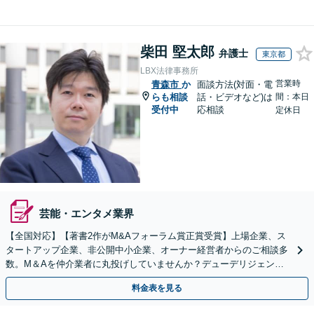
柴田 堅太郎
弁護士
東京都
LBX法律事務所
営業時
青森市
か
面談方法(対面・電
らも相談
話・ビデオなど)は
間：本日
受付中
応相談
定休日
芸能・エンタメ業界
【全国対応】【著書2作がM&Aフォーラム賞正賞受賞】上場企業、ス
タートアップ企業、非公開中小企業、オーナー経営者からのご相談多
数。M＆Aを仲介業者に丸投げしていませんか？デューデリジェンス
や契約書作成・交渉はお任せください【初回無料】
料金表を見る