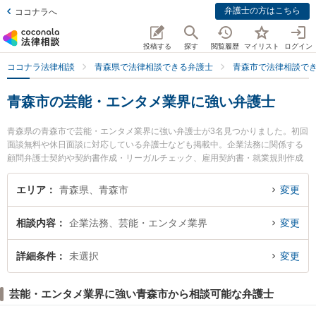
弁護士の方はこちら
ココナラへ
投稿する
探す
閲覧履歴
マイリスト
ログイン
ココナラ法律相談
青森県で法律相談できる弁護士
青森市で法律相談で
青森市の芸能・エンタメ業界に強い弁護士
青森県の青森市で芸能・エンタメ業界に強い弁護士が3名見つかりました。初回
面談無料や休日面談に対応している弁護士なども掲載中。企業法務に関係する
顧問弁護士契約や契約書作成・リーガルチェック、雇用契約書・就業規則作成
等の細かな分野での絞り込み検索もでき便利です。特に須藤真悟法律事務所の
須藤 真悟弁護士や青い森法律事務所の小澤 博之弁護士、弁護士法人青森リーガ
エリア
青森県、青森市
変更
ルサービス 青森支店 青森シティ法律事務所の木村 哲也弁護士のプロフィール
情報や弁護士費用、強みなどが注目されています。『青森市で土日や夜間に発
相談内容
企業法務、芸能・エンタメ業界
変更
生した芸能・エンタメ業界のトラブルを今すぐに弁護士に相談したい』『芸
能・エンタメ業界のトラブル解決の実績豊富な近くの弁護士を検索したい』
『初回相談無料で芸能・エンタメ業界を法律相談できる青森市内の弁護士に相
詳細条件
未選択
変更
談予約したい』などでお困りの相談者さんにおすすめです。
芸能・エンタメ業界に強い青森市から相談可能な弁護士