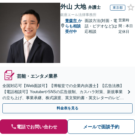
外山 大地
弁護士
東京都
銀座エール法律事務所
営業時
青森市
か
面談方法(対面・電
らも相談
話・ビデオなど)は
間：本日
受付中
応相談
定休日
芸能・エンタメ業界
全国対応可【Web面談可】【博報堂での企業内弁護士】【広告法務】
【電話相談可】YoutubeやSNSの広告規制、カスハラ対策、新規事業
の立ち上げ、事業承継、株式譲渡、英文契約書・英文レターのレビュ
ー・ドラフトなどに対応。
料金表を見る
電話でお問い合わせ
メールで面談予約