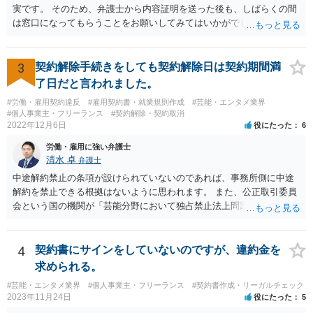
実です。 そのため、弁護士から内容証明を送った後も、しばらくの間
は窓口になってもらうことをお願いしてみてはいかがでしょうか。 そ
うすれば、もしその方から不当な要求を受けることがあっても、「窓
口（弁護士に）言ってください」とだけお伝えし、それ以外には一切
応じないという姿勢をとることができるため、スタッフの方の負担軽
3
契約解除手続きをしても契約解除日は契約期間満
減を図れると思います。 大変な状況かと思いますが、ご参考になりま
了日だと言われました。
したら幸いです。
#労働・雇用契約違反
#雇用契約書・就業規則作成
#芸能・エンタメ業界
#個人事業主・フリーランス
#契約解除・契約取消
2022年12月6日
役にたった
6
労働・雇用に強い弁護士
清水 卓
弁護士
中途解約禁止の条項が設けられていないのであれば、事務所側に中途
解約を禁止できる根拠はないように思われます。 また、公正取引委員
会という国の機関が「芸能分野において独占禁止法上問題となり得る
行為の想定例」として、「所属事務所が，契約終了後は⼀定期間芸能
活動を⾏えない旨の義務を課し，⼜は移籍・独⽴した場合には芸能活
動を妨害する旨⽰唆して，移籍・独⽴を諦めさせること（優越的地位
4
契約書にサインをしていないのですが、違約金を
の濫⽤等）を例示しています。 ライバー事務所にも同様のことが言え
求められる。
る可能性があり、あなたのケースでも、独占禁止法上問題となり得ま
#芸能・エンタメ業界
#個人事業主・フリーランス
#契約書作成・リーガルチェック
す。 ただし、「※これら⾏為が実際に独占禁⽌法違反となるかどうか
2023年11月24日
役にたった
5
は，具体的態様に照らして個別に判断されることとなる。例えば，優