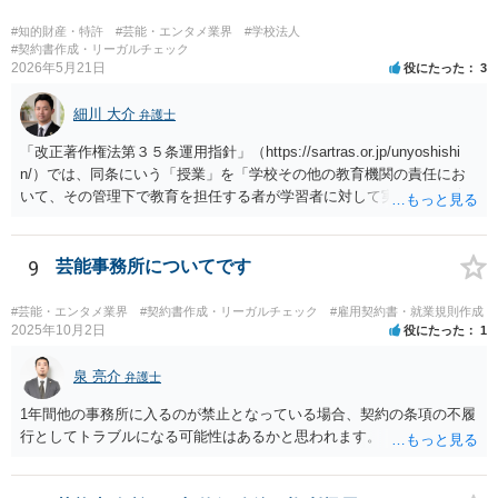
要はありますが、上記判断要素に照らす限り、ご相談のケースにおい
ては会社側の請求は認められにくいのではないかという印象です。
#知的財産・特許
#芸能・エンタメ業界
#学校法人
#契約書作成・リーガルチェック
2026年5月21日
役にたった
3
細川 大介
弁護士
「改正著作権法第３５条運用指針」（https://sartras.or.jp/unyoshishi
n/）では、同条にいう「授業」を「学校その他の教育機関の責任にお
いて、その管理下で教育を担任する者が学習者に対して実施する教育
活動」と定義しています。 該当例として講義・実習、特別活動（学
級活動・クラブ活動・学校行事等）、部活動、課外補習授業等を、該
当しない例として自主的なボランティア活動・保護者会・ＰＴＡ活動
9
芸能事務所についてです
等を列挙しています。 本件をこれに当てはめますと、 ①主体である学
校司書は、学校図書館法第６条第１項上「専ら学校図書館の職務に従
#芸能・エンタメ業界
#契約書作成・リーガルチェック
#雇用契約書・就業規則作成
事する職員」と位置づけられ、運用指針にいう「教育を担任する者」
2025年10月2日
役にたった
1
に該当しません。 ②活動内容も、特別活動・学校行事等ではなく、図
書館独自の読書推進活動であり、該当例のいずれにも当たりません。
泉 亮介
弁護士
したがって、本件展示は「授業の過程」要件を満たさず、３５条によ
1年間他の事務所に入るのが禁止となっている場合、契約の条項の不履
る適法化はできないと考えられます。 ただし、繰り返しになります
行としてトラブルになる可能性はあるかと思われます。
が、ご相談のケースのような事案が裁判沙汰になることが現実的には
ほぼないため、今後も裁判例が積み重なる可能性がきわめて低く、ど
ちらの解釈が正しいのかについて司法の判断が下されることがないも