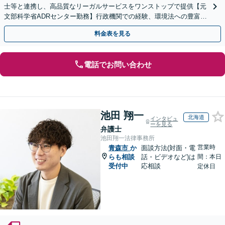
士等と連携し、高品質なリーガルサービスをワンストップで提供【元
文部科学省ADRセンター勤務】行政機関での経験、環境法への豊富な
知識を活かし、事業者さまの抱える問題を解決へ導きます
料金表を見る
電話でお問い合わせ
池田 翔一
北海道
インタビュ
ーを見る
弁護士
池田翔一法律事務所
営業時
青森市
か
面談方法(対面・電
らも相談
話・ビデオなど)は
間：本日
受付中
応相談
定休日