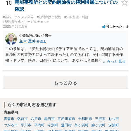
10
芸能事務所との契約解除後の権利帰属についての
のと思われます。
確認
#芸能・エンタメ業界
#顧問弁護士契約
#知的財産・特許
#契約書作成・リーガルチェック
2025年6月15日
役にたった
3
企業法務に強い弁護士
並木 重伸
弁護士
この条項は、「契約解除後のメディア出演であっても、契約解除前の
事務所の営業努力によって決まったものであれば、それに関する著作
物（ドラマ、映画、CM等）について、あなたは肖像権やパブリシティ
権を主張することはできず、何かある場合は協議して決定する」とい
う意味と思われます。 事務所が獲得した仕事から生じる権利を、解除
後も事務所が管理すること自体には合理性がある場合もあります。し
もっとみる
かし「事務所に帰属する」という表現は、本来他人に譲渡できるもの
ではない肖像権等が事務所に渡ってしまうかのようにも読め、あなた
の権利を過剰に制限する恐れもあります。 ご指摘の箇所も含め、解除
届の内容が適切かどうか弁護士に直接相談のうえ、可能であれば事務
近くの市区町村を選び直す
所と協議することをお勧めします。
青森県内
青森市
弘前市
八戸市
黒石市
五所川原市
十和田市
三沢市
むつ市
つがる市
平川市
平内町
今別町
蓬田村
外ヶ浜町
鰺ヶ沢町
深浦町