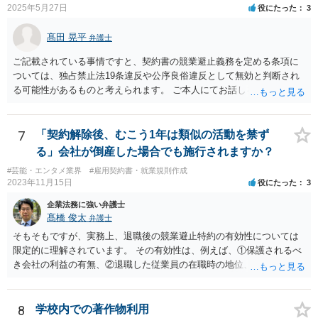
して契約を見送られた方が良いように思います。
2025年5月27日
役にたった
3
髙田 晃平
弁護士
ご記載されている事情ですと、契約書の競業避止義務を定める条項に
ついては、独占禁止法19条違反や公序良俗違反として無効と判断され
る可能性があるものと考えられます。 ご本人にてお話しを進められる
場合、事務所側から不利な条件を要求されるおそれもございますの
で、弁護士を通じて交渉することも選択肢として取り得るかと思われ
ます。
7
「契約解除後、むこう1年は類似の活動を禁ず
る」会社が倒産した場合でも施行されますか？
#芸能・エンタメ業界
#雇用契約書・就業規則作成
2023年11月15日
役にたった
3
企業法務に強い弁護士
髙橋 俊太
弁護士
そもそもですが、実務上、退職後の競業避止特約の有効性については
限定的に理解されています。 その有効性は、例えば、①保護されるべ
き会社の利益の有無、②退職した従業員の在職時の地位、③地域的限
定の有無、④競業避止義務の存続期間、⑤禁止される競業行為の範
囲、⑥代償措置の有無といった判断要素によって検討されます。 いず
れにしても、書面を拝見するなど具体的な事情を詳しくお伺いする必
8
学校内での著作物利用