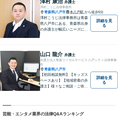
澤村 康治
弁護士
澤村こうじ法律事務所
青森県
八戸市
本八戸駅
から徒歩6分
|
澤村こうじ法律事務所は青森
詳細を見
県八戸市にある、青森県出身
る
の弁護士が幅広いニーズにお
応えするアットホームな法律
事務所です。
山口 龍介
弁護士
弁護士法人青森リーガルサービス 八戸シティ法律事務
所
青森県
八戸市
|
【初回相談無料】【キッズス
詳細を見
ペースあり】【地域密着の弁
る
護士】様々なご相談・ご依頼
案件に迅速・丁寧に対応いた
します。お困りの方はぜひご
相談ください。
芸能・エンタメ業界の法律Q&Aランキング