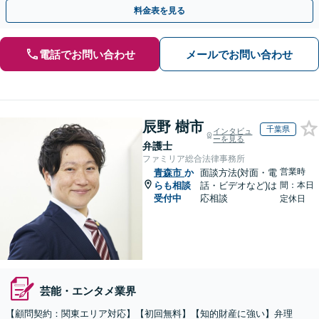
確に対応を進めてまいります。
料金表を見る
電話でお問い合わせ
メールでお問い合わせ
辰野 樹市
千葉県
インタビュ
ーを見る
弁護士
ファミリア総合法律事務所
営業時
青森市
か
面談方法(対面・電
らも相談
話・ビデオなど)は
間：本日
受付中
応相談
定休日
芸能・エンタメ業界
【顧問契約：関東エリア対応】【初回無料】【知的財産に強い】弁理