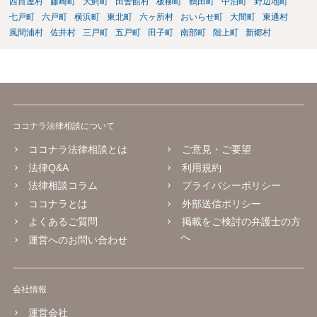
西目屋村
藤崎町
大鰐町
田舎館村
板柳町
鶴田町
中泊町
野辺地町
七戸町
六戸町
横浜町
東北町
六ヶ所村
おいらせ町
大間町
東通村
風間浦村
佐井村
三戸町
五戸町
田子町
南部町
階上町
新郷村
ココナラ法律相談について
ココナラ法律相談とは
ご意見・ご要望
法律Q&A
利用規約
法律相談コラム
プライバシーポリシー
ココナラとは
外部送信ポリシー
よくあるご質問
掲載をご検討の弁護士の方
へ
運営へのお問い合わせ
会社情報
運営会社