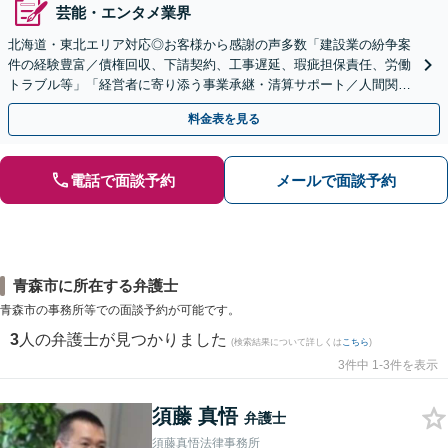
芸能・エンタメ業界
北海道・東北エリア対応◎お客様から感謝の声多数「建設業の紛争案
件の経験豊富／債権回収、下請契約、工事遅延、瑕疵担保責任、労働
トラブル等」「経営者に寄り添う事業承継・清算サポート／人間関係
を含め総合的アドバイス」顧問契約／WEB面談／夜間相談
料金表を見る
電話で面談予約
メールで面談予約
青森市に所在する弁護士
青森市の事務所等での面談予約が可能です。
3
人の弁護士が見つかりました
(検索結果について詳しくは
こちら
)
3件中 1-3件を表示
須藤 真悟
弁護士
須藤真悟法律事務所