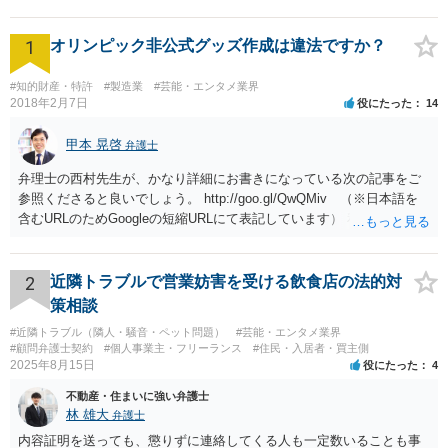
1
オリンピック非公式グッズ作成は違法ですか？
#知的財産・特許
#製造業
#芸能・エンタメ業界
2018年2月7日
役にたった
14
甲本 晃啓
弁護士
弁理士の西村先生が、かなり詳細にお書きになっている次の記事をご
参照くださると良いでしょう。 http://goo.gl/QwQMiv （※日本語を
含むURLのためGoogleの短縮URLにて表記しています） 私も同先生と
同じ意見です。 商品（グッズ）への使用ということであれば、少なく
とも不正競争防止法上の問題は生じうると思います。
2
近隣トラブルで営業妨害を受ける飲食店の法的対
策相談
#近隣トラブル（隣人・騒音・ペット問題）
#芸能・エンタメ業界
#顧問弁護士契約
#個人事業主・フリーランス
#住民・入居者・買主側
2025年8月15日
役にたった
4
不動産・住まいに強い弁護士
林 雄大
弁護士
内容証明を送っても、懲りずに連絡してくる人も一定数いることも事