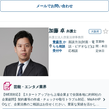
メールでお問い合わせ
加藤 卓
弁護士
大阪府
弁護士法人啓葉法律事務所
営業時
青森市
か
面談方法(対面・電
らも相談
話・ビデオなど)は
間：本日
受付中
応相談
定休日
芸能・エンタメ業界
【WEB対応】【スタートアップから上場企業まで全国各地に約90社の
企業顧問】契約書等の作成・チェックや取引トラブル対応、M&AやIP
Oなど、企業法務のご相談はお任せください。豊富な実績を活かし的