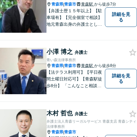
青森県
青森市
青森駅
から徒歩7分
|
【弁護士歴１５年以上】【駐
詳細を見
車場有】【完全個室で相談】
る
地元青森出身の弁護士とし
て、相談にお越しくださった
方々が、平穏な日常を取り戻
すことができるように、迅速
小澤 博之
に、そして真剣に取り組みま
弁護士
す。皆様が安心して相談でき
青い森法律事務所
るような雰囲気づくりを行な
青森県
青森市
青森駅
から徒歩8分
|
っています。
【法テラス利用可】【平日夜
詳細を見
間土曜日対応可】【青森駅徒
る
歩8分】 「こんなこと相談し
ていいのだろうか」とお思い
の方、大丈夫です。どのよう
なお悩みでもご相談くださ
木村 哲也
い。 皆様が抱えている問題に
弁護士
真摯に向き合い、ともに解決
弁護士法人青森リーガルサービス 青森支店 青森シティ
いたします。
法律事務所
青森県
青森市
|