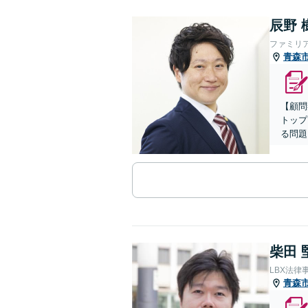
辰野 
ファミリ
青森
【顧問
トップ
る問題
柴田 
LBX法律
青森