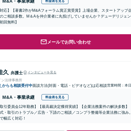
M&A・事業承継
料金表を見る
対応】【著書2作がM&Aフォーラム賞正賞受賞】上場企業、スタートアップ
のご相談多数。M＆Aを仲介業者に丸投げしていませんか？デューデリジェ
初回無料】
メールでお問い合わせ
佳久
弁護士
インタビューを見る
イン法律事務所
市
からも相談受付中
面談方法(対面・電話・ビデオなど)は応相談
営業時間：本
M&A・事業承継
料金表を見る
取引委員会12年勤務】【最高裁決定獲得実績】【企業法務案件の解決多数】
式・取引のトラブル／広告・下請のご相談／コンプラ整備等企業法務に強み
で幅広く対応！