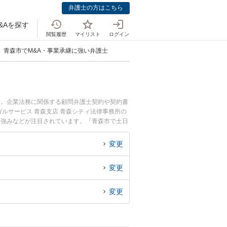
弁護士の方はこちら
&Aを探す
閲覧履歴
マイリスト
ログイン
青森市でM&A・事業承継に強い弁護士
中。企業法務に関係する顧問弁護士契約や契約書
ルサービス 青森支店 青森シティ法律事務所の
、強みなどが注目されています。『青森市で土日
の弁護士を検索したい』『初回相談無料でM&
変更
変更
変更