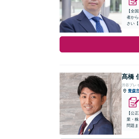
【全国
者から
さい【
髙橋 
渋谷ブレ
青森
【公正
業・株
問題ま