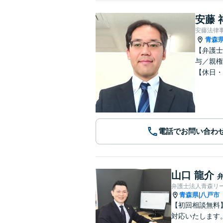
安藤 
安藤法律
青森
【弁護士
与／親権
【休日・
電話でお問い合わ
山口 龍介
弁護士法人青森リ
青森県
八戸市
|
【初回相談無料
対応いたします