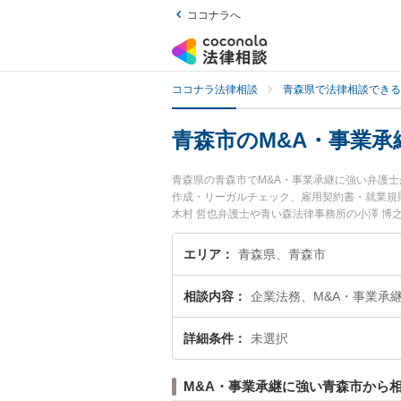
ココナラへ
ココナラ法律相談
青森県で法律相談できる
青森市のM&A・事業承
青森県の青森市でM&A・事業承継に強い弁護
作成・リーガルチェック、雇用契約書・就業規
木村 哲也弁護士や青い森法律事務所の小澤 
や夜間に発生したM&A・事業承継のトラブル
A・事業承継を法律相談できる青森市内の弁護
エリア
青森県、青森市
相談内容
企業法務、M&A・事業承
詳細条件
未選択
M&A・事業承継に強い青森市から