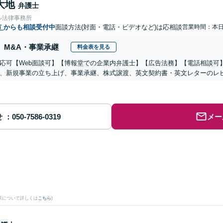
大地
弁護士
ル法律事務所
市
からも相談受付中
面談方法(対面・電話・ビデオなど)は応相談
営業時間：本
M&A・事業承継
料金表を見る
応可【Web面談可】【博報堂での企業内弁護士】【広告法務】【電話相談可】Yo
、新規事業の立ち上げ、事業承継、株式譲渡、英文契約書・英文レターのレ
せ
メー
果について詳しくは
こちら
)