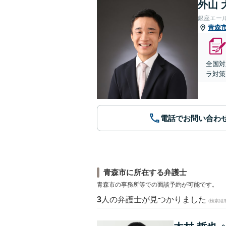
外山 
銀座エー
青森
全国対
ラ対策
電話でお問い合わ
青森市に所在する弁護士
青森市の事務所等での面談予約が可能です。
3
人の弁護士が見つかりました
(検索結