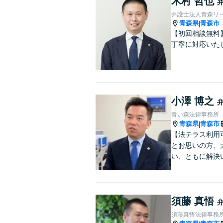
木村 哲也
弁護士法人青森リー
青森県
青森市
|
【初回相談無料
丁寧に対応いた
小澤 博之
青い森法律事務所
青森県
青森市
|
【法テラス利用
とお思いの方、
い、ともに解決
須藤 真悟
須藤真悟法律事務