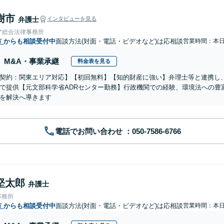
樹市
弁護士
インタビューを見る
ア総合法律事務所
市
からも相談受付中
面談方法(対面・電話・ビデオなど)は応相談
営業時間：本
M&A・事業承継
料金表を見る
契約：関東エリア対応】【初回無料】【知的財産に強い】弁理士等と連携し
で提供【元文部科学省ADRセンター勤務】行政機関での経験、環境法への豊
を解決へ導きます
電話でお問い合わせ
堅太郎
弁護士
事務所
市
からも相談受付中
面談方法(対面・電話・ビデオなど)は応相談
営業時間：本