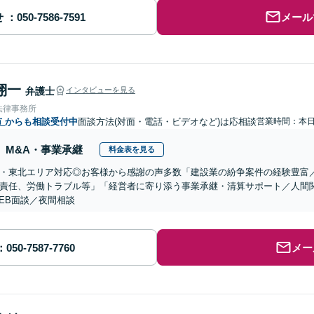
せ
メール
翔一
弁護士
インタビューを見る
法律事務所
市
からも相談受付中
面談方法(対面・電話・ビデオなど)は応相談
営業時間：本
M&A・事業承継
料金表を見る
・東北エリア対応◎お客様から感謝の声多数「建設業の紛争案件の経験豊富
責任、労働トラブル等」「経営者に寄り添う事業承継・清算サポート／人間
EB面談／夜間相談
メー