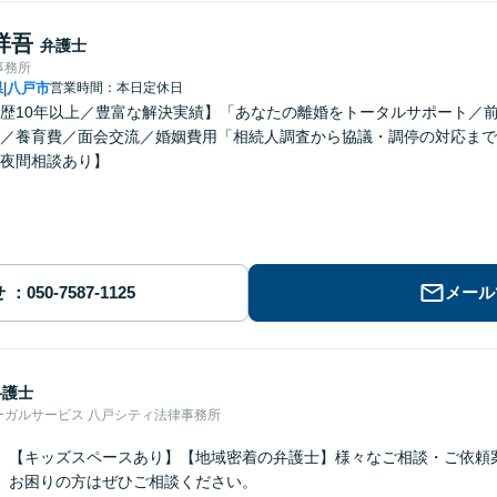
祥吾
弁護士
事務所
県
八戸市
営業時間：本日定休日
|
歴10年以上／豊富な解決実績】「あなたの離婚をトータルサポート／
／養育費／面会交流／婚姻費用「相続人調査から協議・調停の対応まで
夜間相談あり】
せ
メール
弁護士
ーガルサービス 八戸シティ法律事務所
】【キッズスペースあり】【地域密着の弁護士】様々なご相談・ご依頼
。お困りの方はぜひご相談ください。