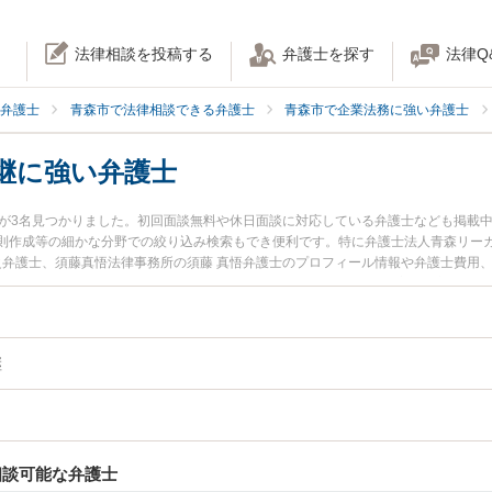
法律相談を投稿する
弁護士を探す
法律Q
弁護士
青森市で法律相談できる弁護士
青森市で企業法務に強い弁護士
継に強い弁護士
士が3名見つかりました。初回面談無料や休日面談に対応している弁護士なども掲載
則作成等の細かな分野での絞り込み検索もでき便利です。特に弁護士法人青森リーガ
博之弁護士、須藤真悟法律事務所の須藤 真悟弁護士のプロフィール情報や弁護士費用
を今すぐに弁護士に相談したい』『M&A・事業承継のトラブル解決の実績豊富な近く
士に相談予約したい』などでお困りの相談者さんにおすすめです。
継
相談可能な弁護士