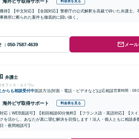
海外ビザ取得サポート
料金表を見る
獲得】【中文対応】【全国対応】警察庁の公式解釈を高裁で砕いた弁護士。
事務所に断られた案件も徹底的に闘い抜く。
せ
メール
和
弁護士
所オフィス・エトワレ
市
からも相談受付中
面談方法(対面・電話・ビデオなど)は応相談
営業時間：09:0
海外ビザ取得サポート
料金表を見る
対応｜WEB面談可】【初回相談60分無料】【フランス語・英語対応】【ス
クを活かし、あなたが真に望む解決を目指します！法人・個人ともに相談多
日・夜間相談可】