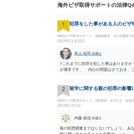
海外ビザ取得サポートの法律Q
1
犯罪をした事がある人のビザ
#海外ビザ取得サポート
#脱税事件
#入管書類の
2024年11月25日
井上 祐司
弁護士
>これまでに犯罪を犯した事はありますか
が通常です。 内心の問題はさておき、
2
留学に関する親の犯罪の影響
#海外ビザ取得サポート
#加害者
#万引き・窃盗
2024年3月1日
内藤 政信
弁護士
親の犯歴調査まではしないでしょう。 あ