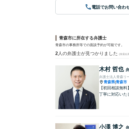
電話でお問い合わ
青森市に所在する弁護士
青森市の事務所等での面談予約が可能です。
2
人の弁護士が見つかりました
(検索結
木村 哲也
弁護士法人青森リー
青森県
青森市
|
【初回相談無料
丁寧に対応いた
小澤 博之