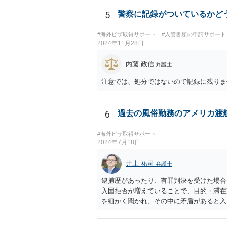
5
警察に記録がついているかど
#海外ビザ取得サポート
#入管書類の申請サポート
2024年11月28日
内藤 政信
弁護士
注意では、処分ではないので記録に残りま
6
過去の風俗勤務のアメリカ渡
#海外ビザ取得サポート
2024年7月18日
井上 祐司
弁護士
逮捕歴があったり、有罪判決を受けた場合
入国拒否が増えていることで、目的・滞在
を細かく聞かれ、その中に矛盾があると入
す。