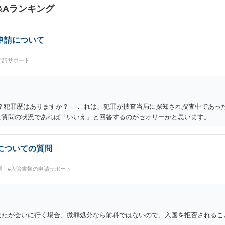
&Aランキング
申請について
申請サポート
？犯罪歴はありますか？ これは、犯罪が捜査当局に探知され捜査中であっ
ご質問の状況であれば「いいえ」と回答するのがセオリーかと思います。
についての質問
罪
#入管書類の申請サポート
なたが会いに行く場合、微罪処分なら前科ではないので、入国を拒否されること