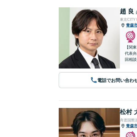
趙 良
東京CITY
青森
【関東
代表弁
回相談
電話でお問い合わ
松村 
舟渡国際
青森