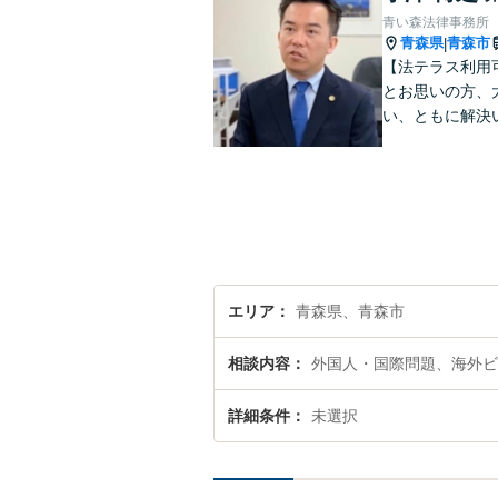
青い森法律事務所
青森県
青森市
|
【法テラス利用
とお思いの方、
い、ともに解決
エリア
青森県、青森市
相談内容
外国人・国際問題、海外ビ
詳細条件
未選択