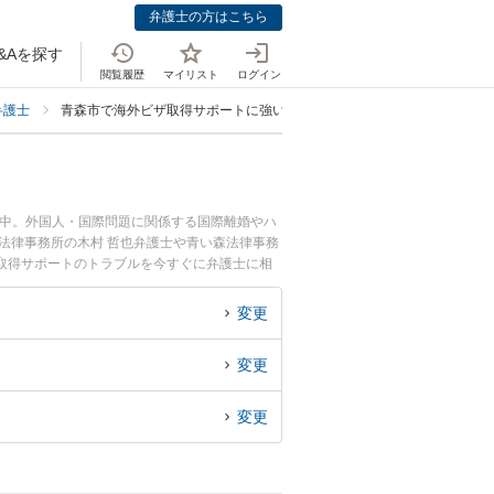
弁護士の方はこちら
&Aを探す
閲覧履歴
マイリスト
ログイン
弁護士
青森市で海外ビザ取得サポートに強い弁護士
載中。外国人・国際問題に関係する国際離婚やハ
法律事務所の木村 哲也弁護士や青い森法律事務
取得サポートのトラブルを今すぐに弁護士に相
ートを法律相談できる青森市内の弁護士に相談予
変更
変更
変更