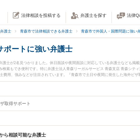
法律相談を投稿する
弁護士を探す
法律Q
弁護士
青森市で法律相談できる弁護士
青森市で外国人・国際問題に強い
サポートに強い弁護士
弁護士が2名見つかりました。休日面談や夜間面談に対応している弁護士なども掲
み検索もでき便利です。特に弁護士法人青森リーガルサービス 青森支店 青森シティ
護士費用、強みなどが注目されています。『青森市で土日や夜間に発生した海外ビザ
解決の実績豊富な近くの弁護士を検索したい』『初回相談無料で海外ビザ取得サポ
めです。
ザ取得サポート
から相談可能な弁護士