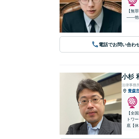
【無罪
——他
電話でお問い合わ
小杉 
法律事務
青森
【全国
トワー
底【休