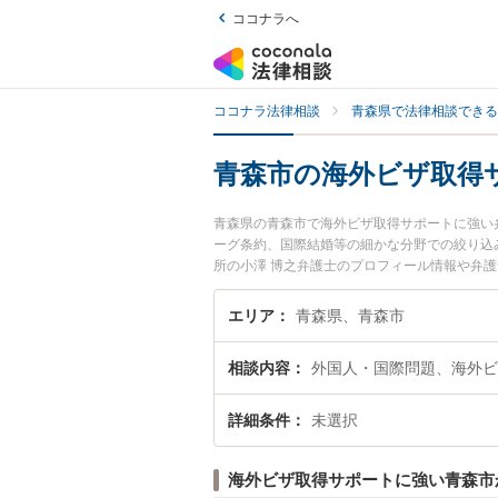
ココナラへ
ココナラ法律相談
青森県で法律相談できる
青森市の海外ビザ取得
青森県の青森市で海外ビザ取得サポートに強い
ーグ条約、国際結婚等の細かな分野での絞り込
所の小澤 博之弁護士のプロフィール情報や弁
談したい』『海外ビザ取得サポートのトラブル
約したい』などでお困りの相談者さんにおすす
エリア
青森県、青森市
相談内容
外国人・国際問題、海外ビ
詳細条件
未選択
海外ビザ取得サポートに強い青森市