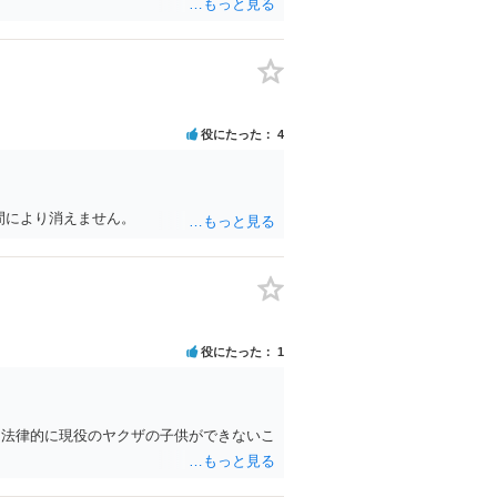
役にたった
4
間により消えません。
役にたった
1
、法律的に現役のヤクザの子供ができないこ