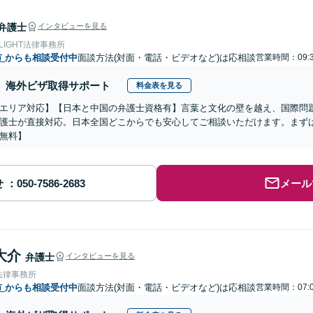
弁護士
インタビューを見る
 LIGHT法律事務所
市
からも相談受付中
面談方法(対面・電話・ビデオなど)は応相談
営業時間：09:3
海外ビザ取得サポート
料金表を見る
エリア対応】【日本と中国の弁護士資格有】言葉と文化の壁を越え、国際問
護士が直接対応。日本全国どこからでも安心してご相談いただけます。まず
無料】
せ
メール
大介
弁護士
インタビューを見る
法律事務所
市
からも相談受付中
面談方法(対面・電話・ビデオなど)は応相談
営業時間：07:0