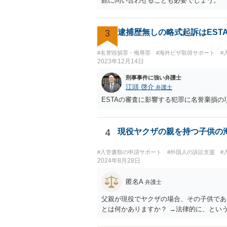
館に問い合わせることも必要でしょう。
3
逮捕歴無しの略式起訴はEST
#名誉毀損罪・侮辱罪
#海外ビザ取得サポート
#
2023年12月14日
刑事事件に強い弁護士
江頭 啓介
弁護士
ESTAの審査に影響する犯罪に名誉棄損
4
現役ヤクザの親を持つ子供の
#入管書類の申請サポート
#外国人の訴訟支援
#
2024年8月28日
匿名A
弁護士
父親が現役でヤクザの場合、その子供であ
とは何かありますか？ →法律的に、とい