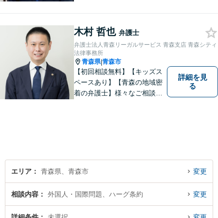
の方、大丈夫です。どのよう
なお悩みでもご相談くださ
木村 哲也
い。 皆様が抱えている問題に
弁護士
真摯に向き合い、ともに解決
弁護士法人青森リーガルサービス 青森支店 青森シティ
いたします。
法律事務所
青森県
青森市
|
【初回相談無料】【キッズス
詳細を見
ペースあり】【青森の地域密
る
着の弁護士】様々なご相談・
ご依頼案件に迅速・丁寧に対
応いたします。
エリア
青森県、青森市
変更
相談内容
外国人・国際問題、ハーグ条約
変更
詳細条件
未選択
変更