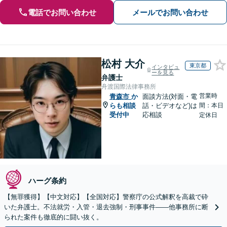
電話でお問い合わせ
メールでお問い合わせ
松村 大介
東京都
インタビュ
ーを見る
弁護士
舟渡国際法律事務所
営業時
青森市
か
面談方法(対面・電
らも相談
話・ビデオなど)は
間：本日
受付中
応相談
定休日
ハーグ条約
【無罪獲得】【中文対応】【全国対応】警察庁の公式解釈を高裁で砕
いた弁護士。不法就労・入管・退去強制・刑事事件——他事務所に断
られた案件も徹底的に闘い抜く。