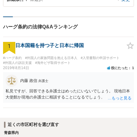
ハーグ条約の法律Q&Aランキング
1
日本国籍を持つ子と日本に帰国
#ハーグ条約
#外国人の家族問題を抱える日本人
#入管書類の申請サポート
#外国人の訴訟支援
#海外ビザ取得サポート
2019年8月14日
役にたった
1
内藤 政信
弁護士
私見ですが、回答できる弁護士はめったにいないでしょう。 現地日本
大使館か現地の弁護士に相談することになるでしょう。
近くの市区町村を選び直す
青森県内