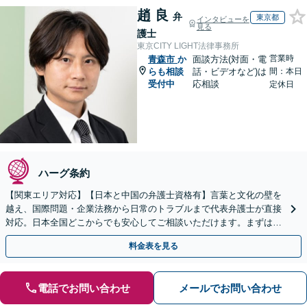
趙 良
弁
東京都
インタビューを
見る
護士
東京CITY LIGHT法律事務所
営業時
青森市
か
面談方法(対面・電
らも相談
話・ビデオなど)は
間：本日
受付中
応相談
定休日
ハーグ条約
【関東エリア対応】【日本と中国の弁護士資格有】言葉と文化の壁を
越え、国際問題・企業法務から日常のトラブルまで代表弁護士が直接
対応。日本全国どこからでも安心してご相談いただけます。まずは一
歩を踏み出してみませんか。【初回相談無料】
料金表を見る
電話でお問い合わせ
メールでお問い合わせ