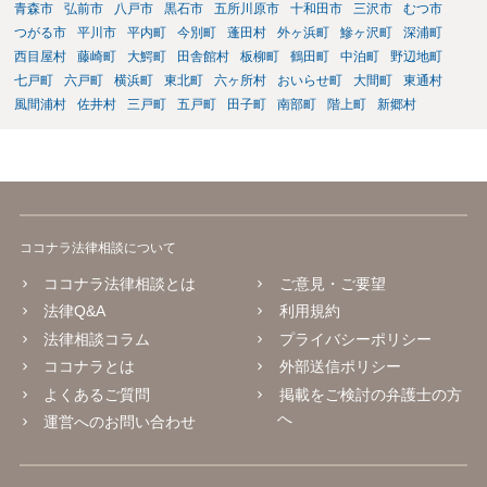
青森市
弘前市
八戸市
黒石市
五所川原市
十和田市
三沢市
むつ市
つがる市
平川市
平内町
今別町
蓬田村
外ヶ浜町
鰺ヶ沢町
深浦町
西目屋村
藤崎町
大鰐町
田舎館村
板柳町
鶴田町
中泊町
野辺地町
七戸町
六戸町
横浜町
東北町
六ヶ所村
おいらせ町
大間町
東通村
風間浦村
佐井村
三戸町
五戸町
田子町
南部町
階上町
新郷村
ココナラ法律相談について
ココナラ法律相談とは
ご意見・ご要望
法律Q&A
利用規約
法律相談コラム
プライバシーポリシー
ココナラとは
外部送信ポリシー
よくあるご質問
掲載をご検討の弁護士の方
へ
運営へのお問い合わせ