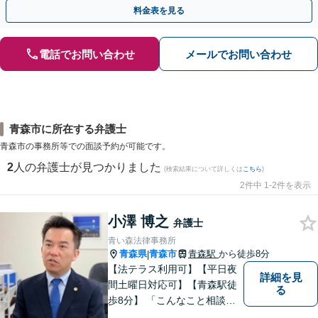
料金表を見る
電話でお問い合わせ
メールでお問い合わせ
青森市に所在する弁護士
青森市の事務所等での面談予約が可能です。
2
人の弁護士が見つかりました
(検索結果について詳しくは
こちら
)
2件中 1-2件を表示
小澤 博之
弁護士
青い森法律事務所
青森県
青森市
青森駅
から徒歩8分
|
【法テラス利用可】【平日夜
詳細を見
間土曜日対応可】【青森駅徒
る
歩8分】 「こんなこと相談し
ていいのだろうか」とお思い