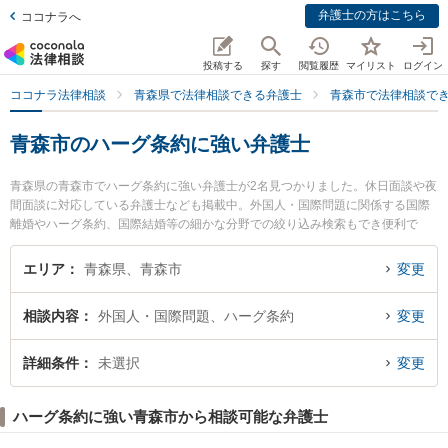
弁護士の方はこちら
ココナラへ
投稿する
探す
閲覧履歴
マイリスト
ログイン
ココナラ法律相談
青森県で法律相談できる弁護士
青森市で法律相談で
青森市のハーグ条約に強い弁護士
青森県の青森市でハーグ条約に強い弁護士が2名見つかりました。休日面談や夜
間面談に対応している弁護士なども掲載中。外国人・国際問題に関係する国際
離婚やハーグ条約、国際結婚等の細かな分野での絞り込み検索もでき便利で
す。特に青い森法律事務所の小澤 博之弁護士や弁護士法人青森リーガルサービ
ス 青森支店 青森シティ法律事務所の木村 哲也弁護士のプロフィール情報や弁
エリア
青森県、青森市
変更
護士費用、強みなどが注目されています。『青森市で土日や夜間に発生したハ
ーグ条約のトラブルを今すぐに弁護士に相談したい』『ハーグ条約のトラブル
相談内容
外国人・国際問題、ハーグ条約
変更
解決の実績豊富な近くの弁護士を検索したい』『初回相談無料でハーグ条約を
法律相談できる青森市内の弁護士に相談予約したい』などでお困りの相談者さ
んにおすすめです。
詳細条件
未選択
変更
ハーグ条約に強い青森市から相談可能な弁護士