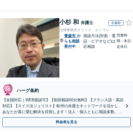
小杉 和
弁護士
京都府
法律事務所オフィス・エトワレ
営業時
青森市
か
面談方法(対面・電
らも相談
話・ビデオなど)は
間：本日
受付中
応相談
定休日
ハーグ条約
【全国対応｜WEB面談可】【初回相談60分無料】【フランス語・英語
対応】【スイス法ジュリスト】欧州の弁護士ネットワークを活かし、
あなたが真に望む解決を目指します！法人・個人ともに相談多数。細
やかな連絡と粘り強い交渉を徹底【休日・夜間相談可】
料金表を見る