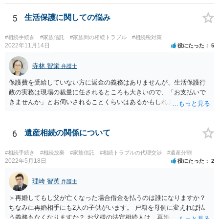
5
生活保護に関しての悩み
#相続手続き
#家族信託
#家族間の相続トラブル
#相続税対策
2022年11月14日
役にたった
5
寺林 智栄
弁護士
保護費を受給していない方に返金の義務はありませんが、生活保護行
政の実務は現場の裁量に任されるところも大きいので、「お支払いで
きませんか」とお伺いされることくらいはあるかもしれません。 通報
するかどうかは、あなたとお父さんの妹さんとの関係などを総合的に
考えてご判断いただくのが良いと思います。
6
遺産相続の関係について
#相続手続き
#相続放棄
#家族信託
#相続トラブルの代理交渉
#遺産分割
2022年5月18日
役にたった
2
理崎 智英
弁護士
＞再婚してもし父が亡くなった場合借金を払うのは誰になりますか？
ちなみに再婚相手にも2人の子供がいます。 戸籍を母側に変えれば払
う義務もなくなりますか？ お父様の法定相続人は、再婚相手とご相談