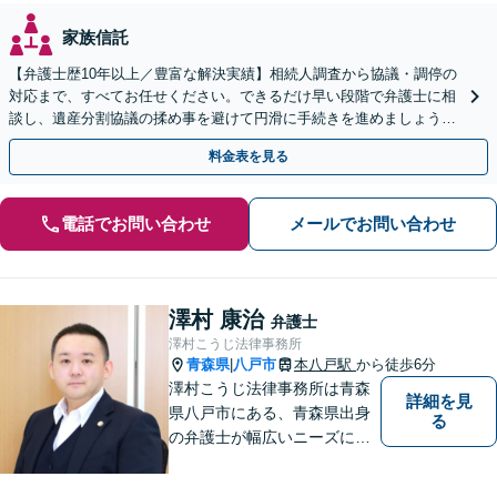
家族信託
【弁護士歴10年以上／豊富な解決実績】相続人調査から協議・調停の
対応まで、すべてお任せください。できるだけ早い段階で弁護士に相
談し、遺産分割協議の揉め事を避けて円滑に手続きを進めましょう
【秘密厳守】【完全個室対応】【休日・夜間相談あり】
料金表を見る
電話でお問い合わせ
メールでお問い合わせ
澤村 康治
弁護士
澤村こうじ法律事務所
青森県
八戸市
本八戸駅
から徒歩6分
|
澤村こうじ法律事務所は青森
詳細を見
県八戸市にある、青森県出身
る
の弁護士が幅広いニーズにお
応えするアットホームな法律
事務所です。