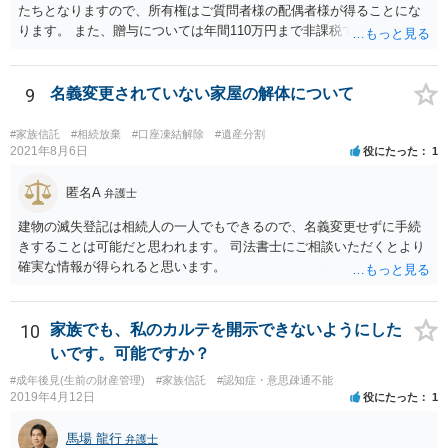
たちとなりますので、所有権はご質問者様の配偶者様が得ることにな
ります。 また、贈与については年間110万円まで非課税であり、トイ
レの修繕費であればこの枠内に収まると思います。
9
名義変更されていない家屋の解体について
#家族信託
#相続放棄
#口座凍結解除
#遺産分割
2021年8月6日
役にたった
1
匿名A
弁護士
建物の滅失登記は相続人の一人でもできるので、名義変更せずに手続
きすることは可能だと思われます。 司法書士にご相談いただくとより
確実な情報が得られると思います。
10
家族でも、私のカルテを開示できないようにした
いです。可能ですか？
#成年後見(生前の財産管理)
#家族信託
#認知症・意思疎通不能
2019年4月12日
役にたった
1
馬場 龍行
弁護士