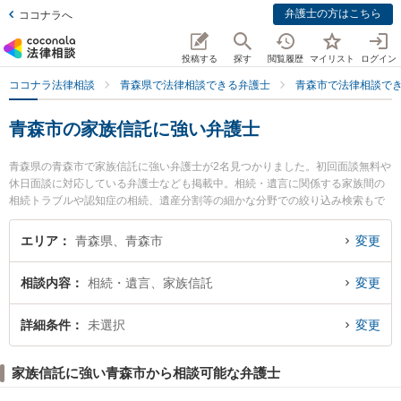
弁護士の方はこちら
ココナラへ
投稿する
探す
閲覧履歴
マイリスト
ログイン
ココナラ法律相談
青森県で法律相談できる弁護士
青森市で法律相談で
青森市の家族信託に強い弁護士
青森県の青森市で家族信託に強い弁護士が2名見つかりました。初回面談無料や
休日面談に対応している弁護士なども掲載中。相続・遺言に関係する家族間の
相続トラブルや認知症の相続、遺産分割等の細かな分野での絞り込み検索もで
き便利です。特に青い森法律事務所の小澤 博之弁護士や須藤真悟法律事務所の
須藤 真悟弁護士のプロフィール情報や弁護士費用、強みなどが注目されていま
エリア
青森県、青森市
変更
す。『青森市で土日や夜間に発生した家族信託のトラブルを今すぐに弁護士に
相談したい』『家族信託のトラブル解決の実績豊富な近くの弁護士を検索した
相談内容
相続・遺言、家族信託
変更
い』『初回相談無料で家族信託を法律相談できる青森市内の弁護士に相談予約
したい』などでお困りの相談者さんにおすすめです。
詳細条件
未選択
変更
家族信託に強い青森市から相談可能な弁護士