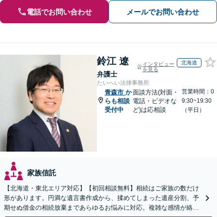
電話でお問い合わせ
メールでお問い合わせ
鈴江 遼
北海道
インタビュー
を見る
弁護士
たいへい法律事務所
営業時間：0
青森市
か
面談方法(対面・
らも相談
電話・ビデオな
9:30~19:30
受付中
ど)は応相談
（平日）
家族信託
【北海道・東北エリア対応】【初回相談無料】相続はご家族の数だけ
形があります。円満な遺言書作成から、揉めてしまった遺産分割、予
期せぬ借金の相続放棄まであらゆるお悩みに対応。複雑な感情が絡む