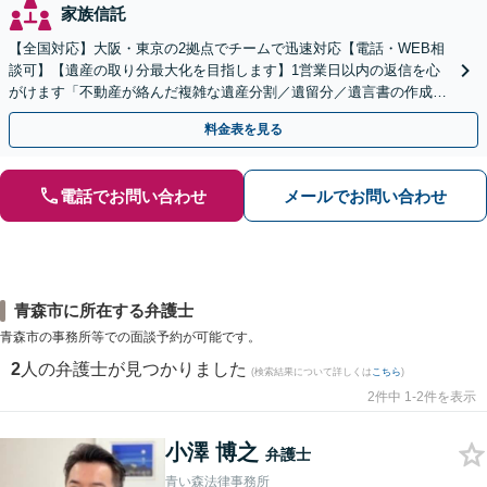
家族信託
【全国対応】大阪・東京の2拠点でチームで迅速対応【電話・WEB相
談可】【遺産の取り分最大化を目指します】1営業日以内の返信を心
がけます「不動産が絡んだ複雑な遺産分割／遺留分／遺言書の作成・
執行／事業承継など、お任せください」【休日相談あり】
料金表を見る
電話でお問い合わせ
メールでお問い合わせ
青森市に所在する弁護士
青森市の事務所等での面談予約が可能です。
2
人の弁護士が見つかりました
(検索結果について詳しくは
こちら
)
2件中 1-2件を表示
小澤 博之
弁護士
青い森法律事務所