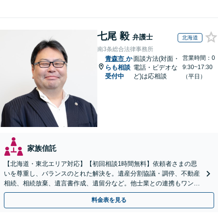
七尾 毅
弁護士
北海道
南3条総合法律事務所
営業時間：0
青森市
か
面談方法(対面・
らも相談
電話・ビデオな
9:30~17:30
受付中
ど)は応相談
（平日）
家族信託
【北海道・東北エリア対応】【初回相談1時間無料】依頼者さまの思
いを尊重し、バランスのとれた解決を。遺産分割協議・調停、不動産
相続、相続放棄、遺言書作成、遺留分など。他士業との連携もワンス
トップで対応します【休日・夜間面談OK】
料金表を見る