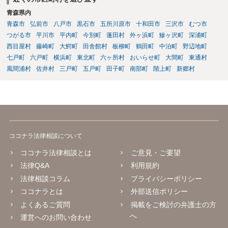
青森県内
青森市
弘前市
八戸市
黒石市
五所川原市
十和田市
三沢市
むつ市
つがる市
平川市
平内町
今別町
蓬田村
外ヶ浜町
鰺ヶ沢町
深浦町
西目屋村
藤崎町
大鰐町
田舎館村
板柳町
鶴田町
中泊町
野辺地町
七戸町
六戸町
横浜町
東北町
六ヶ所村
おいらせ町
大間町
東通村
風間浦村
佐井村
三戸町
五戸町
田子町
南部町
階上町
新郷村
ココナラ法律相談について
ココナラ法律相談とは
ご意見・ご要望
法律Q&A
利用規約
法律相談コラム
プライバシーポリシー
ココナラとは
外部送信ポリシー
よくあるご質問
掲載をご検討の弁護士の方
へ
運営へのお問い合わせ