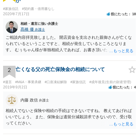
か
#家族信託
#契約書・借用書なし
2020年7月17日
役にたった
18
相続・遺言に強い弁護士
髙橋 優
弁護士
ご相談内容拝見致しました。 開店資金を支出された親御さんが亡くな
られているということですと、相続が発生しているところとなりま
す。 むぅちゃん様が単独相続人であれば、お書き頂いたような方法で
ご主人に書面を書いてもらうことで対応は可能かと思います。 他にも
相続人おられるということであれば、他の相続人との協議が必要とな
るところです。 また、当該点とは別にご主人から貸付ではなく贈与で
2
亡くなる父の死亡保険金の相続について
あると主張される可能性がございます。 その場合には、貸付であるこ
とを伺わせる事情をどれだけ積み重ねることが出来るか、というとこ
#遺言
#M&A・事業承継
#口座凍結解除
#家族信託
#成年後見(生前の財産管理)
ろとなります。 返済の事実や、返済を約束するメール等です。 金額の
2019年9月2日
役にたった
4
大きさや状況を考えると、一つ一つの問題を解決し、万が一に備えて
おく方が宜しいかと思います。 緊急という訳ではないかと思います
内藤 政信
弁護士
が、事前準備が早い方が有効な手段が増える傾向にありますので、早
相続人でないと保険や相続の手続はできないですね。 教えてあげれば
目に弁護士を入れられることを御検討頂くと良いかと思います。
いいでしょう。 また、保険金は遺留分減殺請求できないので、受け取
ってください。