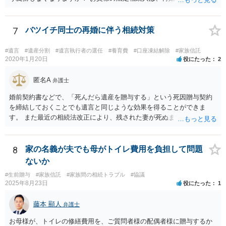
者様なので、お父様の借金はご相談者様も相続することになります。
戸籍がどこにあるのかは関係ありません。 ただし、お父様が亡くなっ
たことを知ってから３か月以内に家庭裁判所にて「相続放棄」の手続
7
バツイチ同士の再婚に伴う相続対策
をすれば、ご相談者様はお父様の借金は相続しません。
#遺言
#遺産分割
#遺言執行者の選任
#養育費
#口座凍結解除
#家族信託
2020年1月20日
役にたった
2
匿名A
弁護士
婚前契約書などで、「死んだら遺産を贈与する」という死因贈与契約
を締結しておくことでも遺言と同じような効果を得ることができま
す。 また最近の相続法改正により、残された妻が死ぬまで家に住み続
けられる権利として「配偶者居住権」という制度が設けられましたの
で、その制度を活用する方法も考えられます。 もし契約書の作成まで
視野に入れておられる場合は、お近くの弁護士、できれば相続に強い
8
家の名義が夫でも母がトイレ費用を負担して問題
弁護士にご相談なさるとよいでしょう。
ないか
#生前贈与
#家族信託
#家族間の相続トラブル
#協議
2025年8月23日
役にたった
1
藤本 顯人
弁護士
お母様が、トイレの修繕費用を、ご質問者様の配偶者様に贈与するか