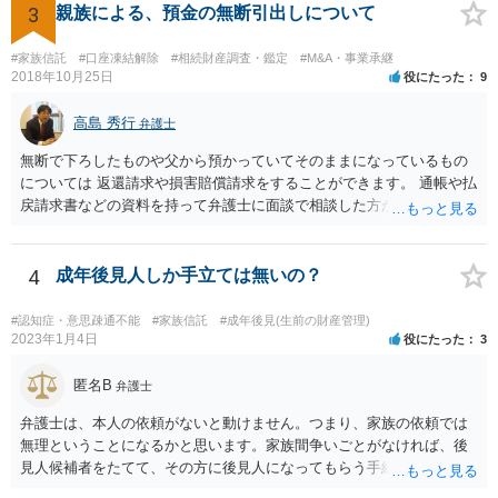
3
親族による、預金の無断引出しについて
#家族信託
#口座凍結解除
#相続財産調査・鑑定
#M&A・事業承継
2018年10月25日
役にたった
9
高島 秀行
弁護士
無断で下ろしたものや父から預かっていてそのままになっているもの
については 返還請求や損害賠償請求をすることができます。 通帳や払
戻請求書などの資料を持って弁護士に面談で相談した方がよいと思い
ます。
4
成年後見人しか手立ては無いの？
#認知症・意思疎通不能
#家族信託
#成年後見(生前の財産管理)
2023年1月4日
役にたった
3
匿名B
弁護士
弁護士は、本人の依頼がないと動けません。つまり、家族の依頼では
無理ということになるかと思います。家族間争いごとがなければ、後
見人候補者をたてて、その方に後見人になってもらう手続をすすめた
ほうが、今後もいろいろやりやすくなると思います。