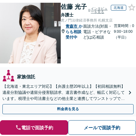
佐藤 光子
北海道
インタビュ
ーを見る
弁護士
虎ノ門法律経済事務所 札幌支店
営業時間：0
青森市
か
面談方法(対面・
らも相談
電話・ビデオな
9:00~18:00
受付中
ど)は応相談
（平日）
家族信託
【北海道・東北エリア対応】【弁護士歴20年以上】【初回相談無料】
遺産分割協議や遺留分侵害額請求、遺言書作成など、幅広く対応して
います。税理士や司法書士などの他士業と連携してワンストップでの
解決が可能です。ぜひご相談ください。
料金表を見る
電話で面談予約
メールで面談予約