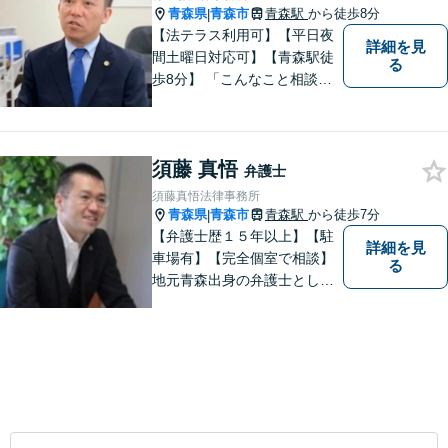
青森県
青森市
青森駅
から徒歩8分
|
【法テラス利用可】【平日夜
詳細を見
間土曜日対応可】【青森駅徒
る
歩8分】 「こんなこと相談し
ていいのだろうか」とお思い
の方、大丈夫です。どのよう
なお悩みでもご相談くださ
須藤 真悟
い。 皆様が抱えている問題に
弁護士
真摯に向き合い、ともに解決
須藤真悟法律事務所
いたします。
青森県
青森市
青森駅
から徒歩7分
|
【弁護士歴１５年以上】【駐
詳細を見
車場有】【完全個室で相談】
る
地元青森出身の弁護士とし
て、相談にお越しくださった
方々が、平穏な日常を取り戻
すことができるように、迅速
に、そして真剣に取り組みま
す。皆様が安心して相談でき
るような雰囲気づくりを行な
っています。