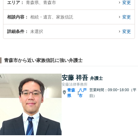
エリア
青森県、青森市
変更
相談内容
相続・遺言、家族信託
変更
詳細条件
未選択
変更
青森市から近い家族信託に強い弁護士
安藤 祥吾
弁護士
安藤法律事務所
青森
八戸
営業時間：09:00~18:00（平
|
県
市
日）