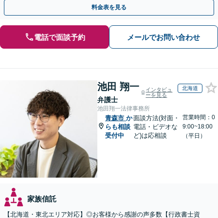
相続トラブルもまずはご相談ください。WEB面談可。
料金表を見る
電話で面談予約
メールでお問い合わせ
池田 翔一
北海道
インタビュ
ーを見る
弁護士
池田翔一法律事務所
営業時間：0
青森市
か
面談方法(対面・
らも相談
電話・ビデオな
9:00~18:00
受付中
ど)は応相談
（平日）
家族信託
【北海道・東北エリア対応】◎お客様から感謝の声多数【行政書士資