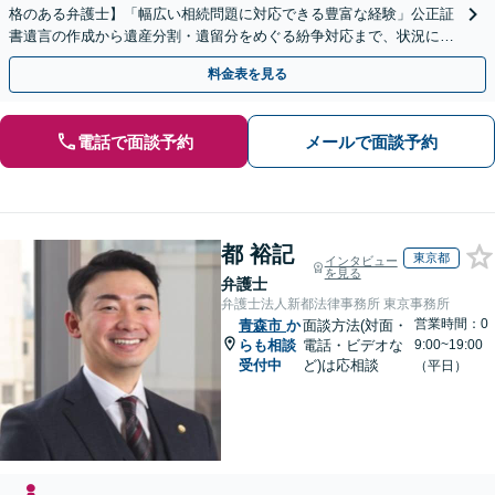
格のある弁護士】「幅広い相続問題に対応できる豊富な経験」公正証
書遺言の作成から遺産分割・遺留分をめぐる紛争対応まで、状況に応
じた最適な方法をご提案します【夜間相談可】
料金表を見る
電話で面談予約
メールで面談予約
都 裕記
東京都
インタビュー
を見る
弁護士
弁護士法人新都法律事務所 東京事務所
営業時間：0
青森市
か
面談方法(対面・
らも相談
電話・ビデオな
9:00~19:00
受付中
ど)は応相談
（平日）