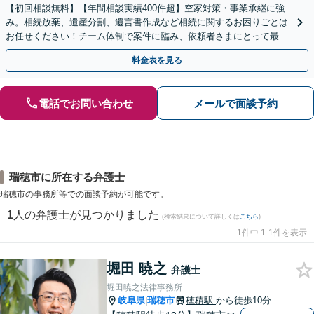
【初回相談無料】【年間相談実績400件超】空家対策・事業承継に強
み。相続放棄、遺産分割、遺言書作成など相続に関するお困りごとは
お任せください！チーム体制で案件に臨み、依頼者さまにとって最善
の解決を目指します【堅田駅4分】【無料駐車場あり】
料金表を見る
電話でお問い合わせ
メールで面談予約
瑞穂市に所在する弁護士
瑞穂市の事務所等での面談予約が可能です。
1
人の弁護士が見つかりました
(検索結果について詳しくは
こちら
)
1件中 1-1件を表示
堀田 暁之
弁護士
堀田暁之法律事務所
岐阜県
瑞穂市
穂積駅
から徒歩10分
|