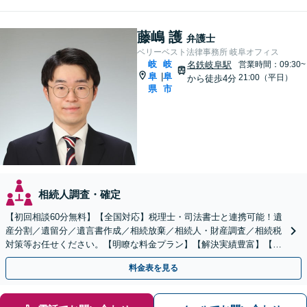
藤嶋 護
弁護士
ベリーベスト法律事務所 岐阜オフィス
岐
岐
名鉄岐阜駅
営業時間：09:30~
阜
阜
|
21:00（平日）
から徒歩4分
県
市
相続人調査・確定
【初回相談60分無料】【全国対応】税理士・司法書士と連携可能！遺
産分割／遺留分／遺言書作成／相続放棄／相続人・財産調査／相続税
対策等お任せください。【明瞭な料金プラン】【解決実績豊富】【電
話相談可】
料金表を見る