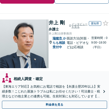
井上 剛
愛知県
インタビュー
を見る
弁護士
井上剛法律事務所
営業時間：0
瑞穂市
か
面談方法(対面・
らも相談
電話・ビデオな
9:00~18:00
受付中
ど)は応相談
（平日）
相続人調査・確定
【東海エリア対応】お気軽にお電話で相談を【弁護士歴20年以上】実
績多数！こじれた親族トラブルは私にお任せください！司法書士・税
理士などの他士業との連携も可能。生前対策にも対応しています【夜
間・休日面談可】【完全個室・秘密厳守】
料金表を見る