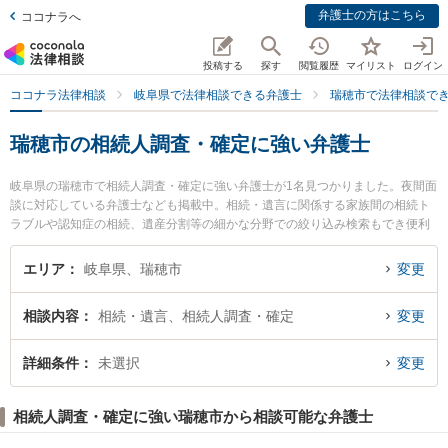
弁護士の方はこちら
ココナラへ
投稿する
探す
閲覧履歴
マイリスト
ログイン
ココナラ法律相談
岐阜県で法律相談できる弁護士
瑞穂市で法律相談で
瑞穂市の相続人調査・確定に強い弁護士
岐阜県の瑞穂市で相続人調査・確定に強い弁護士が1名見つかりました。夜間面
談に対応している弁護士なども掲載中。相続・遺言に関係する家族間の相続ト
ラブルや認知症の相続、遺産分割等の細かな分野での絞り込み検索もでき便利
です。特に堀田暁之法律事務所の堀田 暁之弁護士のプロフィール情報や弁護士
費用、強みなどが注目されています。『瑞穂市で土日や夜間に発生した相続人
エリア
岐阜県、瑞穂市
変更
調査・確定のトラブルを今すぐに弁護士に相談したい』『相続人調査・確定の
トラブル解決の実績豊富な近くの弁護士を検索したい』『初回相談無料で相続
相談内容
相続・遺言、相続人調査・確定
変更
人調査・確定を法律相談できる瑞穂市内の弁護士に相談予約したい』などでお
困りの相談者さんにおすすめです。
詳細条件
未選択
変更
相続人調査・確定に強い瑞穂市から相談可能な弁護士