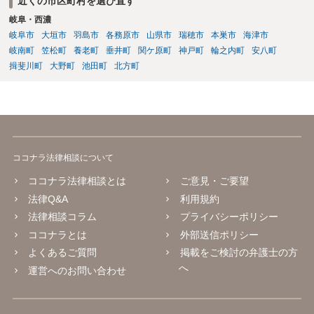
近くの市区町村を選び直す
岐阜・西濃
岐阜市
大垣市
羽島市
各務原市
山県市
瑞穂市
本巣市
海津市
岐南町
笠松町
養老町
垂井町
関ケ原町
神戸町
輪之内町
安八町
揖斐川町
大野町
池田町
北方町
ココナラ法律相談について
ココナラ法律相談とは
ご意見・ご要望
法律Q&A
利用規約
法律相談コラム
プライバシーポリシー
ココナラとは
外部送信ポリシー
よくあるご質問
掲載をご検討の弁護士の方
へ
運営へのお問い合わせ