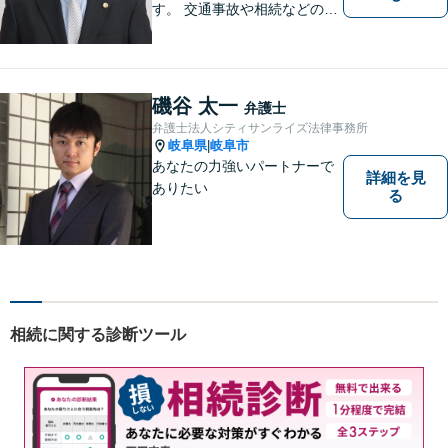
す。 交通事故や相続などの相
談料は、初回無料です。 交通
事故などの民事事件や、相続
などの家事事件を解決してき
ました。特に交通事故では多
磯谷 太一
弁護士
くの後遺障害事故や死亡事故
弁護士法人シティサンライズ法律事務所
を解決してきました。
岐阜県
岐阜市
|
あなたの力強いパートナーで
詳細を見
ありたい
る
相続に関する診断ツール