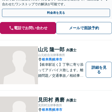
合わせたワンストップでの解決が可能です。
料金表を見る
電話でお問い合わせ
メールで面談予約
山元 隆一郎
弁護士
山元総合法律事務所
岐阜県
岐阜市
|
【岐阜駅近く】丁寧に寄り添
詳細を見
ってアドバイス致します。離
る
婚問題／交通事故／相続事件
／労働問題／借金問題など、
幅広く対応可能。【地域に根
ざした弁護士】難解な事件に
対応するため、必要な場合に
見田村 勇磨
弁護士
は他事務所の弁護士と連携し
見田村法律事務所
ます。ご相談下さい。
岐阜県
岐阜市
|