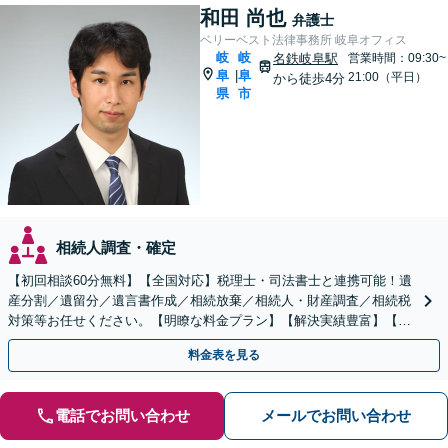
和田 尚也
弁護士
ベリーベスト法律事務所 岐阜オフィス
岐
岐
名鉄岐阜駅
営業時間：09:30~
阜
阜
|
21:00（平日）
から徒歩4分
県
市
相続人調査・確定
【初回相談60分無料】【全国対応】税理士・司法書士と連携可能！遺
産分割／遺留分／遺言書作成／相続放棄／相続人・財産調査／相続税
対策等お任せください。【明瞭な料金プラン】【解決実績豊富】【電
話相談可】
料金表を見る
電話でお問い合わせ
メールでお問い合わせ