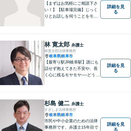
【まずはお気軽にご相談下さ
詳細を見
い！】【駐車場完備】じっく
る
りとお話しを伺うことをモッ
トーにしております。
林 寛太郎
弁護士
林寛太郎法律事務所
岐阜県
岐阜市
|
【最寄り駅JR岐阜駅】誰にも
詳細を見
話せず抱えてきた不安や、長
る
く心に残るモヤモヤ──どうぞ
安心してお聞かせください。
あなたの想いに丁寧に寄り添
いながら、これからの一歩を
一緒に見つけていきます。
杉島 健二
弁護士
【丁寧なヒアリング】【地域
すぎしま法律事務所
密着型の法律事務所】
岐阜県
岐阜市
|
市民や中小企業のための法律
詳細を見
事務所です。弁護士15年目で
る