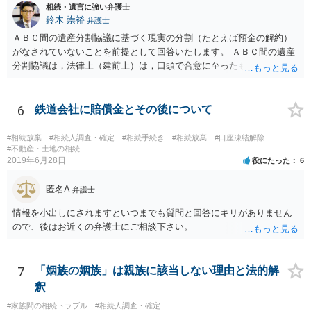
相続・遺言に強い弁護士
鈴木 崇裕
弁護士
ＡＢＣ間の遺産分割協議に基づく現実の分割（たとえば預金の解約）
がなされていないことを前提として回答いたします。 ＡＢＣ間の遺産
分割協議は，法律上（建前上）は，口頭で合意に至ったものであって
も有効です。 しかし，口頭で合意したことを立証する方法がありませ
ん。 また，不動産の名義を移転するためには，遺産分割協議書への署
名捺印を得る必要があります。 したがって，残念ながら，「ＡＢＣ間
6
鉄道会社に賠償金とその後について
の遺産分割協議が有効に成立している」という前提に基づく主張は困
難と思われます。 「ＡＢＣ間の遺産分割協議は未了のまま，ＡとＢが
#相続放棄
#相続人調査・確定
#相続手続き
#相続放棄
#口座凍結解除
死亡し，二次相続が発生した」という前提に基づいて協議を進める必
#不動産・土地の相続
2019年6月28日
役にたった
6
要があります。 もちろん，Ｃの立場としては，ＡＢＣ間の遺産分割協
議の内容を前提とした主張をすることが最も有利ですが，ＡＢの相続
匿名A
人は応じない姿勢を示していることから，実現は困難だと思います。
弁護士
主張としては維持しつつも，現実的な解決方法（遺産分割協議の落と
情報を小出しにされますといつまでも質問と回答にキリがありません
しどころ）としては，譲歩することを甘受しなければならないかもし
ので、後はお近くの弁護士にご相談下さい。
れません。
7
「姻族の姻族」は親族に該当しない理由と法的解
釈
#家族間の相続トラブル
#相続人調査・確定