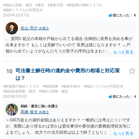
財産（遺産）の全容を整理する（預貯金，有価証券，不動産等の有無
#相続人調査・確定
#遺言
#遺産分割
#家族間の相続トラブル
を調べることになります。） ②相続財産に照らし，相続税の申告の準
#相続トラブルの代理交渉
2025年10月7日
役にたった
6
備をする（税理士の先生にご相談ください。） ③遺産分割協議をする
（ご本人同士で行っても構いませんし，弁護士に相談することもよろ
佐山 亮介
しいと思います。） ことになります。
弁護士
。 質問1 祖父の本籍や戸籍から出てる場合 法律的に長男を決める事が
出来ますか？ もしくは見解でいいので 長男は誰になりますか？ →戸
籍から出ていようがなんだろうが実子の序列は生まれた順ですから、
先方が後から生まれたならばお父様がお祖父様の長男です。 質問2 遺
書が腹違いの長男に向けてある場合 書かれてる内容が最優先にされる
のですか？ →遺書というのが、法律上の遺言の形式を守っている限り
10
司法書士解任時の違約金や費用の相場と対応策
はそのとおりです。 質問3 父が腹違いの長男に法律的に優位になれそ
は？
うな事はありますか？ →遺言が有効な場合、優位に立つことはできま
#家族間の相続トラブル
#相続放棄
#相続手続き
#相続トラブルの代理交渉
せんが、お祖父様が認知症であるなどの「遺言が作れないはずの事
#相続財産調査・鑑定
#相続人調査・確定
情」があるならば①遺言無効確認の訴えを起こすのは一つの手です。
2025年2月4日
役にたった
4
それができない場合は②遺留分侵害額請求で争うほかありません。 質
相続・遺言に強い弁護士
問4 相続トラブルの代理交渉は可能でしょうか。 →一般論としては可
髙橋 俊太
弁護士
能ですが、お伺いする内容ですとお祖父様が亡くなられた後に動くこ
とになるでしょう。
＞100万超えの違約金額はありえますか？ 一般的には考えにくいです
が、実際にあり得るかは否かは委任事項や委任後の業務処理状況等に
よるでしょう。 此方での当方回答は以上で終了となりますが、参考に
なりましたら幸いです。