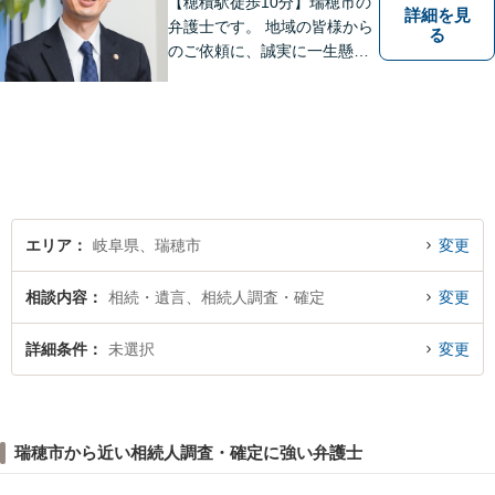
【穂積駅徒歩10分】瑞穂市の
詳細を見
弁護士です。 地域の皆様から
る
のご依頼に、誠実に一生懸命
に取り組みます。2015年の弁
護士登録以来、刑事事件や交
通事故・慰謝料・借金問題を
はじめとする民事事件に対応
してきました。お気軽にお電
話ください【駐車場完備】
エリア
岐阜県、瑞穂市
変更
相談内容
相続・遺言、相続人調査・確定
変更
詳細条件
未選択
変更
瑞穂市から近い相続人調査・確定に強い弁護士