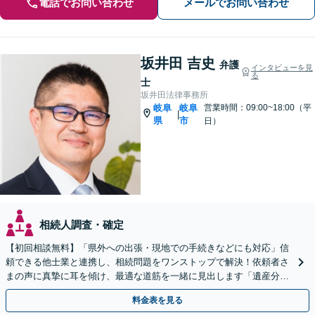
電話でお問い合わせ
メールでお問い合わせ
坂井田 吉史
弁護
インタビューを見
る
士
坂井田法律事務所
岐阜
岐阜
営業時間：09:00~18:00（平
|
県
市
日）
相続人調査・確定
【初回相談無料】「県外への出張・現地での手続きなどにも対応」信
頼できる他士業と連携し、相続問題をワンストップで解決！依頼者さ
まの声に真摯に耳を傾け、最適な道筋を一緒に見出します「遺産分割
／寄与分／成年後見／遺留分／相続放棄／遺言書作成など」
料金表を見る