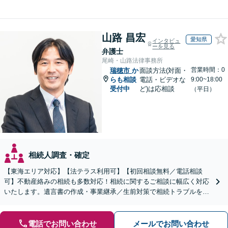
山路 昌宏
愛知県
インタビュ
ーを見る
弁護士
尾崎・山路法律事務所
営業時間：0
瑞穂市
か
面談方法(対面・
らも相談
電話・ビデオな
9:00~18:00
受付中
ど)は応相談
（平日）
相続人調査・確定
【東海エリア対応】【法テラス利用可】【初回相談無料／電話相談
可】不動産絡みの相続も多数対応！相続に関するご相談に幅広く対応
いたします。遺言書の作成・事業継承／生前対策で相続トラブルを回
避！【遺産分割の経験豊富】相続放棄／寄与分／財産調査など
電話でお問い合わせ
メールでお問い合わせ