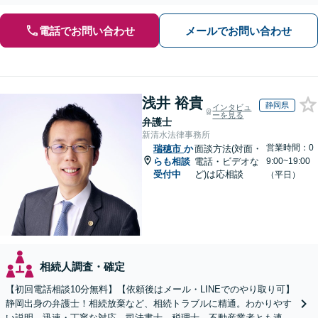
電話でお問い合わせ
メールでお問い合わせ
浅井 裕貴
静岡県
インタビュ
ーを見る
弁護士
新清水法律事務所
営業時間：0
瑞穂市
か
面談方法(対面・
らも相談
電話・ビデオな
9:00~19:00
受付中
ど)は応相談
（平日）
相続人調査・確定
【初回電話相談10分無料】【依頼後はメール・LINEでのやり取り可】
静岡出身の弁護士！相続放棄など、相続トラブルに精通。わかりやす
い説明、迅速・丁寧な対応。司法書士、税理士、不動産業者とも連携