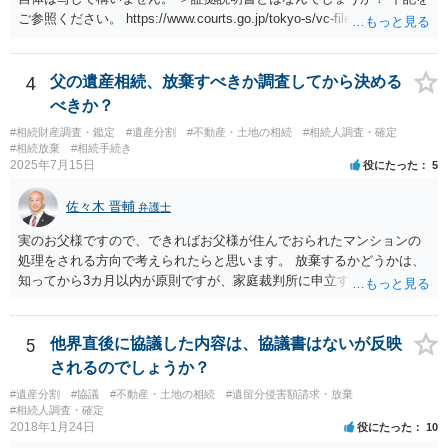
ご参照ください。 https://www.courts.go.jp/tokyo-s/vc-files/tokyo-s/file/
14-1kisairei.pdf
4
父の遺産相続、放棄すべきか調査してから決める
べきか？
#相続財産調査・鑑定
#遺産分割
#不動産・土地の相続
#相続人調査・確定
#相続放棄
#相続手続き
2025年7月15日
役にたった
5
佐々木 晋輔
弁護士
実のお父様ですので、できればお父様が住んでおられたマンションの
処理をされる方向で考えられたらと思います。 放棄するかどうかは、
知ってから3カ月以内が原則ですが、家庭裁判所に申立すれば3カ月の
期間を伸長することができます。 その間に、財産の状況を調査して、
放棄するかどうか決めることができます。 銀行やサラ金が数年も放置
することはありませんので、数年後に借金が発見される可能性はほぼ
5
他界直後に協議した内容は、協議書はないが反映
ありません。 なお、私が扱った相続放棄を検討していた案件で、期間
されるのでしょうか？
伸長して調査したところ、サラ金に対する過払金など相当な財産が見
#遺産分割
#協議
#不動産・土地の相続
#遺留分侵害額請求・放棄
つかったため相続したという事例がありました。
#相続人調査・確定
2018年1月24日
役にたった
10