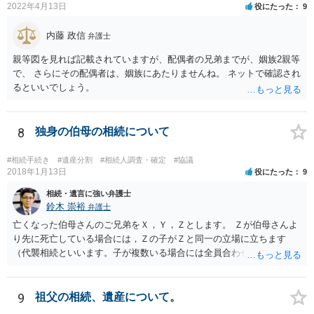
2022年4月13日
役にたった
9
内藤 政信
弁護士
親等図を見れば記載されていますが、配偶者の兄弟までが、姻族2親等
で、 さらにその配偶者は、姻族にあたりませんね。 ネットで確認され
るといいでしょう。
8
独身の伯母の相続について
#相続手続き
#遺産分割
#相続人調査・確定
#協議
2018年1月13日
役にたった
9
相続・遺言に強い弁護士
鈴木 崇裕
弁護士
亡くなった伯母さんのご兄弟をＸ，Ｙ，Ｚとします。 Ｚが伯母さんよ
り先に死亡している場合には，Ｚの子がＺと同一の立場に立ちます
（代襲相続といいます。子が複数いる場合には全員合わせてＺと同一
の取り分です。）。 Ｘ，Ｙ，Ｚ（またＺの子）はそれぞれ３分の１ず
つの相続分を有していますので， そのことを前提として，遺産分割協
議をすることになります（必ずしも３分の１ずつにしなくても，合意
9
祖父の相続、遺産について。
ができれば構いません。）。 今後の対応としては， ①伯母さんの相続