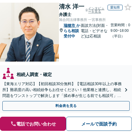
清水 洋一
愛知県
インタビュ
ーを見る
弁護士
旭合同法律事務所 一宮事務所
営業時間：0
瑞穂市
か
面談方法(対面・
らも相談
電話・ビデオな
9:00~18:00
受付中
ど)は応相談
（平日）
相続人調査・確定
【東海エリア対応】【初回相談30分無料】【電話相談30年以上の事務
所】難易度の高い相続紛争もお任せください！他業種と連携し、相続
問題をワンストップで解決します「揉め事が生じる前でも相談可」
【分割払い対応】【完全個室制】【休日夜間相談可】
料金表を見る
電話でお問い合わせ
メールで面談予約