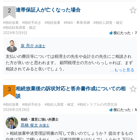
2
連帯保証人が亡くなった場合
#相続放棄
#相続手続き
#相続放棄
#M&A・事業承継
#相続人調査・確定
#相続財産調査・鑑定
2024年3月6日
役にたった
7
泉 亮介
弁護士
支払いの費目等については税理士の先生や会計士の先生にご相談され
た方が良いかと思われます。 顧問税理士の方がいらっしゃれば、まず
相談されてみると良いでしょう。
3
相続放棄後の訴状対応と答弁書作成についての相
談
#相続放棄
#相続手続き
#相続人調査・確定
#相続トラブルの代理交渉
2026年3月28日
役にたった
5
相続・遺言に強い弁護士
髙橋 俊太
弁護士
＞相続放棄申述受理証明書の写しで良いのでしょうか？ 提出するもの
自体は写しで構いません。 ＞証拠説明書とはなんでしょうか？ 下記を