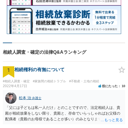
相続人調査・確定の法律Q&Aランキング
1
相続権利の有無について
#相続人調査・確定
#家族間の相続トラブル
#不動産・土地の相続
2022年4月17日
役にたった
10
松本 治
弁護士
「父には子どもは私一人だけ」とのことですので、法定相続人は、貴
殿が相続放棄をしない限り、貴殿と、存命でいらっしゃればお父様の
配偶者（貴殿のお母様であることが多い）のみとなります。遺言がな
い限り、「次男」（お父様の弟）らの相続権は発生しません。