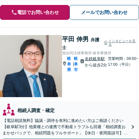
電話でお問い合わせ
メールでお問い合わせ
平田 伸男
弁護
インタビューを見
る
士
旭合同法律事務所 岐阜事務所
岐
岐
名鉄岐阜駅
営業時間：09:00~
阜
阜
|
17:00（平日）
から徒歩2分
県
市
相続人調査・確定
【電話相談無料】協議・調停を有利に進めたい方はご相談ください
【岐阜駅3分】他業種との連携で不動産トラブルも回避「相続調査お
まかせパックで、相続問題をフルサポート」【休日・夜間面談可】