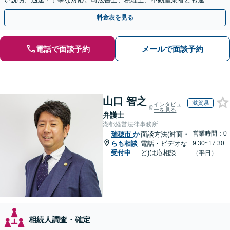
し、遺産相続をトータルサポート【完全個室相談】
料金表を見る
電話で面談予約
メールで面談予約
山口 智之
滋賀県
インタビュ
ーを見る
弁護士
湖都経営法律事務所
営業時間：0
瑞穂市
か
面談方法(対面・
らも相談
電話・ビデオな
9:30~17:30
受付中
ど)は応相談
（平日）
相続人調査・確定