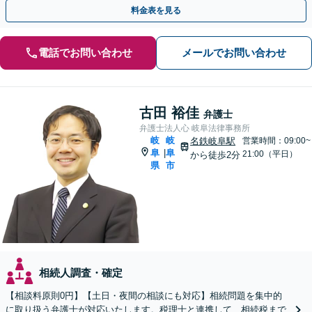
【電話相談・ビデオ面談あり】【完全個室対応】
料金表を見る
電話でお問い合わせ
メールでお問い合わせ
古田 裕佳
弁護士
弁護士法人心 岐阜法律事務所
岐
岐
名鉄岐阜駅
営業時間：09:00~
阜
阜
|
21:00（平日）
から徒歩2分
県
市
相続人調査・確定
【相談料原則0円】【土日・夜間の相談にも対応】相続問題を集中的
に取り扱う弁護士が対応いたします。税理士と連携して、相続税まで