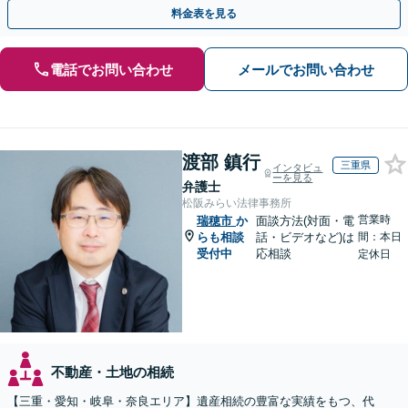
い、納得できる解決を目指します
料金表を見る
電話でお問い合わせ
メールでお問い合わせ
渡部 鎮行
三重県
インタビュ
ーを見る
弁護士
松阪みらい法律事務所
営業時
瑞穂市
か
面談方法(対面・電
らも相談
話・ビデオなど)は
間：本日
受付中
応相談
定休日
不動産・土地の相続
【三重・愛知・岐阜・奈良エリア】遺産相続の豊富な実績をもつ、代