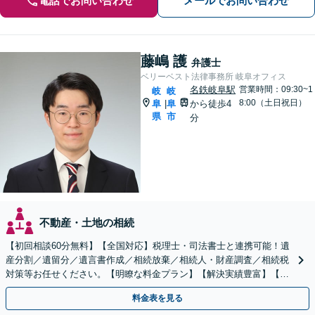
電話でお問い合わせ
メールでお問い合わせ
藤嶋 護
弁護士
ベリーベスト法律事務所 岐阜オフィス
名鉄岐阜駅
営業時間：09:30~1
岐
岐
8:00（土日祝日）
阜
阜
から徒歩4
|
県
市
分
不動産・土地の相続
【初回相談60分無料】【全国対応】税理士・司法書士と連携可能！遺
産分割／遺留分／遺言書作成／相続放棄／相続人・財産調査／相続税
対策等お任せください。【明瞭な料金プラン】【解決実績豊富】【電
話相談可】
料金表を見る