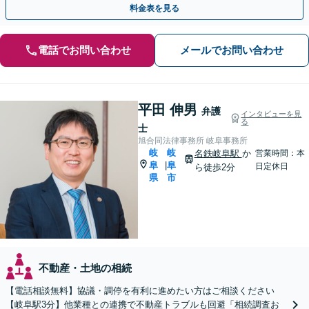
料金表を見る
電話でお問い合わせ
メールでお問い合わせ
平田 伸男
弁護
インタビューを見
る
士
旭合同法律事務所 岐阜事務所
岐
岐
名鉄岐阜駅
か
営業時間：本
阜
阜
|
日定休日
ら徒歩2分
県
市
不動産・土地の相続
【電話相談無料】協議・調停を有利に進めたい方はご相談ください
【岐阜駅3分】他業種との連携で不動産トラブルも回避「相続調査お