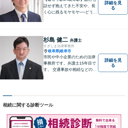
詳細を見
話せず抱えてきた不安や、長
る
く心に残るモヤモヤ──どうぞ
安心してお聞かせください。
あなたの想いに丁寧に寄り添
いながら、これからの一歩を
一緒に見つけていきます。
杉島 健二
弁護士
【丁寧なヒアリング】【地域
すぎしま法律事務所
密着型の法律事務所】
岐阜県
岐阜市
|
市民や中小企業のための法律
詳細を見
事務所です。弁護士15年目で
る
す。 交通事故や相続などの相
談料は、初回無料です。 交通
事故などの民事事件や、相続
などの家事事件を解決してき
ました。特に交通事故では多
くの後遺障害事故や死亡事故
相続に関する診断ツール
を解決してきました。