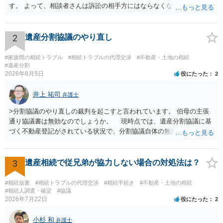
す。 よって、相談者さんは訴訟の相手方にはならなくなるので（明け
渡し請求の対象ではなくなるので）請求棄却となります。 相続放棄受
理証明を家庭裁判所で取得し、コピーを答弁書に添えて裁判所に提出
してください。 質問２について 請求棄却を求める答弁書を提出すれ
2
遺産分割協議のやり直し
ば、第１回期日は出席する必要がありません。その日は差支え（用事
があり出席できない）との記載で十分です。 質問３について 弁護士で
#家族間の相続トラブル
#相続トラブルの代理交渉
#不動産・土地の相続
はないので、ｍｉｎｔｓでの提出の必要は無いと思います。郵送（期
#遺産分割
2026年8月5日
役にたった
2
限までに届けばよい）で十分です。 詳細は、書面記載の裁判所書記官
にお問い合わせください。 以上、ご参考まで。
井上 祐司
弁護士
>分割協議のやり直しの裁判を起こすと言われています。 伯母の主張
通り協議書は無効なのでしょうか。 現時点では、遺産分割協議に基
づく不動産登記がされている状況で、分割協議自体の無効を裁判所が
認めたわけではないので、分割協議の効力に影響はありません。 先
方の訴訟の主張及び立証次第ですが、 ・御祖母様の認知能力に関する
医師の意見書、筆跡鑑定 が提出されればその効力が否定される可能性
3
遺産相続で従兄弟が協力しない場合の対処法は？
はありますが、 ・伯母様自身が分割協議に加わっていること ・御祖母
様の意に反する遺産分割協議を行う実益が誰にあったかの立証が困難
#相続放棄
#相続トラブルの代理交渉
#相続手続き
#不動産・土地の相続
であること からすると、実際に遺産分割協議の効力が否定される可能
#相続人調査・確定
#協議
2026年7月22日
役にたった
2
性はそれほど高くない（立証のハードルは非常に高い）ということが
言えると思います。
小杉 和
弁護士