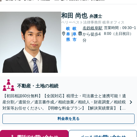
和田 尚也
弁護士
ベリーベスト法律事務所 岐阜オフィス
名鉄岐阜駅
営業時間：09:30~1
岐
岐
8:00（土日祝日）
阜
阜
から徒歩4
|
県
市
分
不動産・土地の相続
【初回相談60分無料】【全国対応】税理士・司法書士と連携可能！遺
産分割／遺留分／遺言書作成／相続放棄／相続人・財産調査／相続税
対策等お任せください。【明瞭な料金プラン】【解決実績豊富】【電
話相談可】
料金表を見る