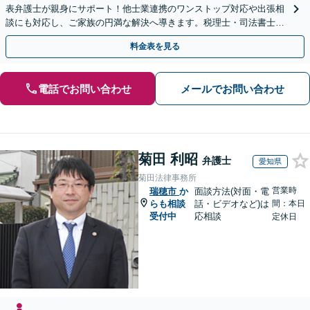
表弁護士が親身にサポート！他士業連携のワンストップ対応や出張相
談にも対応し、ご家族の円満な解決へ導きます。税理士・司法書士と
も連携し、スピーディな解決をご提案【夜間面談可】
料金表を見る
電話でお問い合わせ
メールでお問い合わせ
菊田 利昭
弁護士
愛知県
菊田法律事務所
営業時
瑞穂市
か
面談方法(対面・電
らも相談
話・ビデオなど)は
間：本日
受付中
応相談
定休日