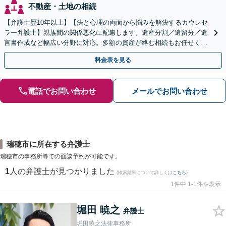
不動産・土地の相続
【弁護士歴10年以上】【法と心理の両面から悩みを解決するカウンセ
ラー弁護士】親族間の関係悪化に配慮します。遺産分割／遺留分／遺
言書作成など幅広い分野に対応。多額の資産が絡む相続もお任せくだ
さい。【夜間・休日の相談可能】【駐車場完備】
料金表を見る
電話でお問い合わせ
メールでお問い合わせ
瑞穂市に所在する弁護士
瑞穂市の事務所等での面談予約が可能です。
1
人の弁護士が見つかりました
(検索結果について詳しくは
こちら
)
1件中 1-1件を表示
堀田 暁之
弁護士
堀田暁之法律事務所