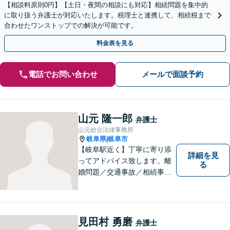
【相談料原則0円】【土日・夜間の相談にも対応】相続問題を集中的
に取り扱う弁護士が対応いたします。税理士と連携して、相続税まで
合わせたワンストップでの解決が可能です。
料金表を見る
電話でお問い合わせ
メールで面談予約
山元 隆一郎
弁護士
山元総合法律事務所
岐阜県
岐阜市
|
【岐阜駅近く】丁寧に寄り添
詳細を見
ってアドバイス致します。離
る
婚問題／交通事故／相続事件
／労働問題／借金問題など、
幅広く対応可能。【地域に根
ざした弁護士】難解な事件に
対応するため、必要な場合に
見田村 勇磨
弁護士
は他事務所の弁護士と連携し