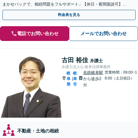
まかせパックで、相続問題をフルサポート」【休日・夜間面談可】
【電話相談・ビデオ面談あり】【完全個室対応】
料金表を見る
電話でお問い合わせ
メールでお問い合わせ
古田 裕佳
弁護士
弁護士法人心 岐阜法律事務所
名鉄岐阜駅
営業時間：09:00~1
岐
岐
8:00（土日祝日）
阜
阜
から徒歩2
|
県
市
分
不動産・土地の相続