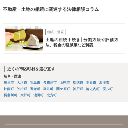
不動産・土地の相続に関連する法律相談コラム
相続・遺言
土地の相続手続き│分割方法や評価方
法、税金の軽減策など解説
近くの市区町村を選び直す
岐阜・西濃
岐阜市
大垣市
羽島市
各務原市
山県市
瑞穂市
本巣市
海津市
岐南町
笠松町
養老町
垂井町
関ケ原町
神戸町
輪之内町
安八町
揖斐川町
大野町
池田町
北方町