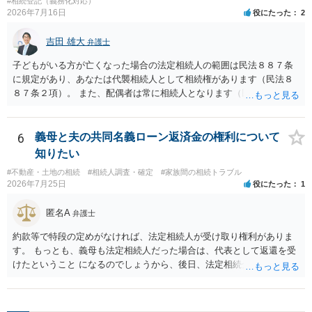
と拒否することはできます。理由を説明する必要はありません。
#相続登記（義務化対応）
2026年7月16日
役にたった
2
吉田 雄大
弁護士
子どもがいる方が亡くなった場合の法定相続人の範囲は民法８８７条
に規定があり、あなたは代襲相続人として相続権があります（民法８
８７条２項）。 また、配偶者は常に相続人となります（民法８９０
条）。 「祖父の子供３人」の方の配偶者がご健在であれば、その方に
も相続権があります。つまり、孫５人に加えて「おじ又はおば」にも
相続権がある可能性があります。
6
義母と夫の共同名義ローン返済金の権利について
知りたい
#不動産・土地の相続
#相続人調査・確定
#家族間の相続トラブル
2026年7月25日
役にたった
1
匿名A
弁護士
約款等で特段の定めがなければ、法定相続人が受け取り権利がありま
す。 もっとも、義母も法定相続人だった場合は、代表として返還を受
けたということ になるのでしょうから、後日、法定相続分に基づいて
精算を求めることは可能と思います。