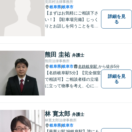
見田村法律事務所
ます。ご相談下さい。
岐阜県
岐阜市
|
【まずはお気軽にご相談下さ
詳細を見
い！】【駐車場完備】じっく
る
りとお話しを伺うことをモッ
トーにしております。
熊田 圭祐
弁護士
熊田法律事務所
岐阜県
岐阜市
名鉄岐阜駅
から徒歩5分
|
【名鉄岐阜駅5分】【完全個室
詳細を見
で相談可】ご相談者様の立場
る
に立って物事を考え、心に寄
り添って解決に導くことを大
切にしています。法律問題は
お早めの相談が納得のいく解
決への第一歩です。小さな問
林 寛太郎
弁護士
題から大きな問題まで、お気
林寛太郎法律事務所
軽にご相談ください。
岐阜県
岐阜市
|
【最寄り駅JR岐阜駅】誰にも