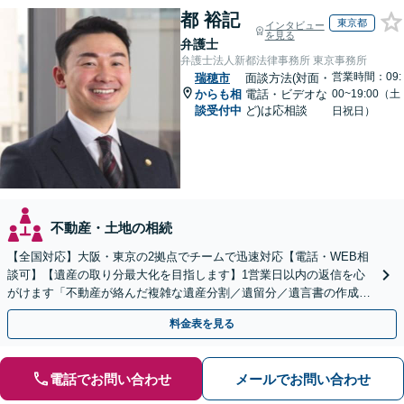
都 裕記
東京都
インタビュー
を見る
弁護士
弁護士法人新都法律事務所 東京事務所
営業時間：09:
瑞穂市
面談方法(対面・
からも相
電話・ビデオな
00~19:00（土
談受付中
ど)は応相談
日祝日）
不動産・土地の相続
【全国対応】大阪・東京の2拠点でチームで迅速対応【電話・WEB相
談可】【遺産の取り分最大化を目指します】1営業日以内の返信を心
がけます「不動産が絡んだ複雑な遺産分割／遺留分／遺言書の作成・
執行／事業承継など、お任せください」【休日相談あり】
料金表を見る
電話でお問い合わせ
メールでお問い合わせ