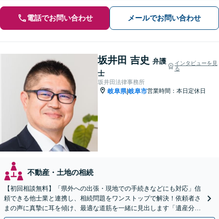
電話でお問い合わせ
メールでお問い合わせ
坂井田 吉史
弁護
インタビューを見
る
士
坂井田法律事務所
岐阜県
岐阜市
営業時間：本日定休日
|
不動産・土地の相続
【初回相談無料】「県外への出張・現地での手続きなどにも対応」信
頼できる他士業と連携し、相続問題をワンストップで解決！依頼者さ
まの声に真摯に耳を傾け、最適な道筋を一緒に見出します「遺産分割
／寄与分／成年後見／遺留分／相続放棄／遺言書作成など」