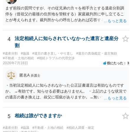
まず前段の質問ですが、その従兄弟の方々を相手方とする遺産分割調
停を（曾祖父の最後の住所地を管轄する）家庭裁判所に申し立てるこ
とが考えられます。裁判所からの呼出しがあれば応答する可能性がま
だあるのではないでしょうか。 後段の質問については、相続放棄は可
能と思われます。時間が思った以上にないので必要書類をてきぱきと
揃える必要があります。その点是非御注意ください。
4
法定相続人に知らされていなかった遺言と遺産分
割
#遺産分割
#協議
#遺言の書き直し・やり直し
#遺言の真偽鑑定・遺言無効
#不動産・土地の相続
#相続トラブルの代理交渉
2026年7月18日
役にたった
3
匿名A
弁護士
・当初法定相続人に知らされなかった公正証書遺言は有効なものです
か。 →有効です。知らせる必要はありません。 ・上記のような状況で
の遺言の書き換えは、叔父に瑕疵がありますか。→無いです。 ・分割
する場合の比率は、現状で、客観的に見てどの程度が妥当と考えられ
ますか。 →本人が自由に決められますので、どこが妥当とは言えない
です。客観的な基準もありません。 ・できれば穏やかに、分割を拒否
5
相続は誰ができますか
することはできますか。 →分割を拒否するということは、遺産はいら
ないということでしょうか。遺言で、受取を指定されててもいらない
#遺産分割
#協議
#不動産・土地の相続
#相続人調査・確定