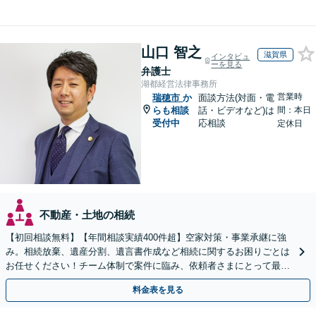
山口 智之
滋賀県
インタビュ
ーを見る
弁護士
湖都経営法律事務所
営業時
瑞穂市
か
面談方法(対面・電
らも相談
話・ビデオなど)は
間：本日
受付中
応相談
定休日
不動産・土地の相続
【初回相談無料】【年間相談実績400件超】空家対策・事業承継に強
み。相続放棄、遺産分割、遺言書作成など相続に関するお困りごとは
お任せください！チーム体制で案件に臨み、依頼者さまにとって最善
の解決を目指します【堅田駅4分】【無料駐車場あり】
料金表を見る