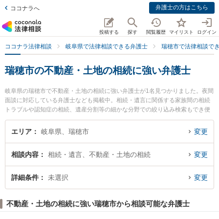
弁護士の方はこちら
ココナラへ
投稿する
探す
閲覧履歴
マイリスト
ログイン
ココナラ法律相談
岐阜県で法律相談できる弁護士
瑞穂市で法律相談で
瑞穂市の不動産・土地の相続に強い弁護士
岐阜県の瑞穂市で不動産・土地の相続に強い弁護士が1名見つかりました。夜間
面談に対応している弁護士なども掲載中。相続・遺言に関係する家族間の相続
トラブルや認知症の相続、遺産分割等の細かな分野での絞り込み検索もでき便
利です。特に堀田暁之法律事務所の堀田 暁之弁護士のプロフィール情報や弁護
士費用、強みなどが注目されています。『瑞穂市で土日や夜間に発生した不動
エリア
岐阜県、瑞穂市
変更
産・土地の相続のトラブルを今すぐに弁護士に相談したい』『不動産・土地の
相続のトラブル解決の実績豊富な近くの弁護士を検索したい』『初回相談無料
相談内容
相続・遺言、不動産・土地の相続
変更
で不動産・土地の相続を法律相談できる瑞穂市内の弁護士に相談予約したい』
などでお困りの相談者さんにおすすめです。
詳細条件
未選択
変更
不動産・土地の相続に強い瑞穂市から相談可能な弁護士