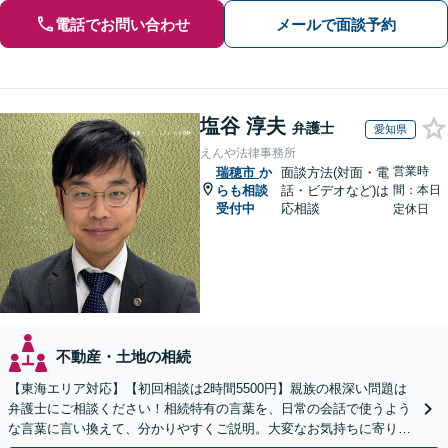
電話でお問い合わせ
メールで面談予約
塩谷 淳夫
弁護士
愛知県
えんや法律事務所
営業時
瑞穂市
か
面談方法(対面・電
らも相談
話・ビデオなど)は
間：本日
受付中
応相談
定休日
不動産・土地の相続
【東海エリア対応】【初回相談は2時間5500円】親族の根深い問題は
弁護士にご相談ください！相続特有の言葉を、日常の会話で使うよう
な言葉に言い換えて、分かりやすくご説明。大変なお気持ちに寄り添