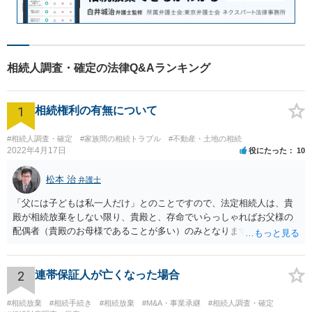
相続人調査・確定の法律Q&Aランキング
1
相続権利の有無について
#相続人調査・確定
#家族間の相続トラブル
#不動産・土地の相続
2022年4月17日
役にたった
10
松本 治
弁護士
「父には子どもは私一人だけ」とのことですので、法定相続人は、貴
殿が相続放棄をしない限り、貴殿と、存命でいらっしゃればお父様の
配偶者（貴殿のお母様であることが多い）のみとなります。遺言がな
い限り、「次男」（お父様の弟）らの相続権は発生しません。
2
連帯保証人が亡くなった場合
#相続放棄
#相続手続き
#相続放棄
#M&A・事業承継
#相続人調査・確定