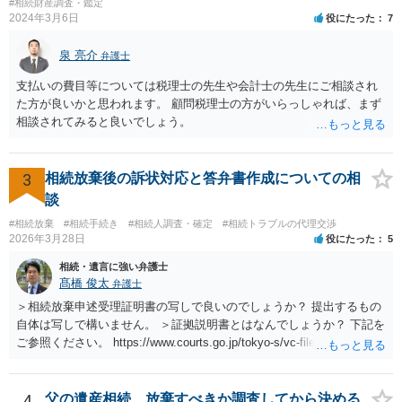
#相続財産調査・鑑定
2024年3月6日
役にたった
7
泉 亮介
弁護士
支払いの費目等については税理士の先生や会計士の先生にご相談され
た方が良いかと思われます。 顧問税理士の方がいらっしゃれば、まず
相談されてみると良いでしょう。
3
相続放棄後の訴状対応と答弁書作成についての相
談
#相続放棄
#相続手続き
#相続人調査・確定
#相続トラブルの代理交渉
2026年3月28日
役にたった
5
相続・遺言に強い弁護士
髙橋 俊太
弁護士
＞相続放棄申述受理証明書の写しで良いのでしょうか？ 提出するもの
自体は写しで構いません。 ＞証拠説明書とはなんでしょうか？ 下記を
ご参照ください。 https://www.courts.go.jp/tokyo-s/vc-files/tokyo-s/file/
14-1kisairei.pdf
4
父の遺産相続、放棄すべきか調査してから決める