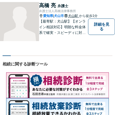
休日・時間外対応可】
高橋 亮
弁護士
弁護士法人髙橋法律事務所
愛知県
犬山市
犬山駅
から徒歩1分
|
【最寄駅：犬山駅】【オンラ
詳細を見
イン相談対応】明朗な料金体
る
系で確実・スピーディに対応
します。離婚問題／刑事事件
／企業法務／ネット問題／労
働問題など、幅広いトラブル
に対応します。【初回相談無
料】法律トラブルでお悩みの
相続に関する診断ツール
方は、お気軽にご相談くださ
い。