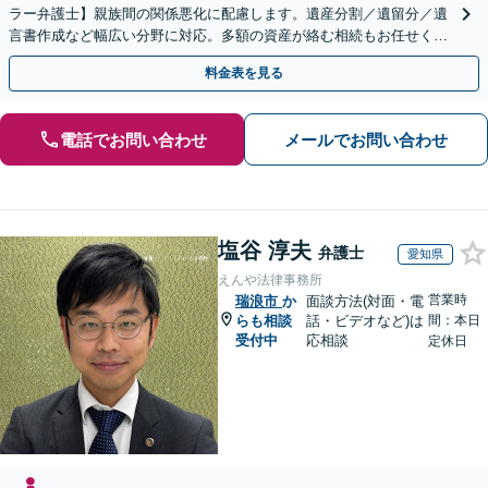
ラー弁護士】親族間の関係悪化に配慮します。遺産分割／遺留分／遺
言書作成など幅広い分野に対応。多額の資産が絡む相続もお任せくだ
さい。【夜間・休日の相談可能】【駐車場完備】
料金表を見る
電話でお問い合わせ
メールでお問い合わせ
塩谷 淳夫
弁護士
愛知県
えんや法律事務所
営業時
瑞浪市
か
面談方法(対面・電
らも相談
話・ビデオなど)は
間：本日
受付中
応相談
定休日