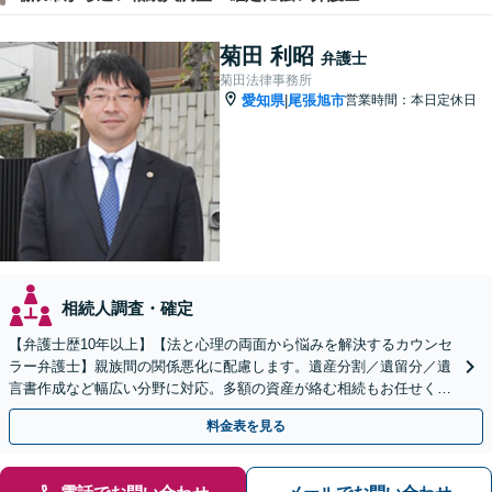
菊田 利昭
弁護士
菊田法律事務所
愛知県
尾張旭市
営業時間：本日定休日
|
相続人調査・確定
【弁護士歴10年以上】【法と心理の両面から悩みを解決するカウンセ
ラー弁護士】親族間の関係悪化に配慮します。遺産分割／遺留分／遺
言書作成など幅広い分野に対応。多額の資産が絡む相続もお任せくだ
さい。【夜間・休日の相談可能】【駐車場完備】
料金表を見る