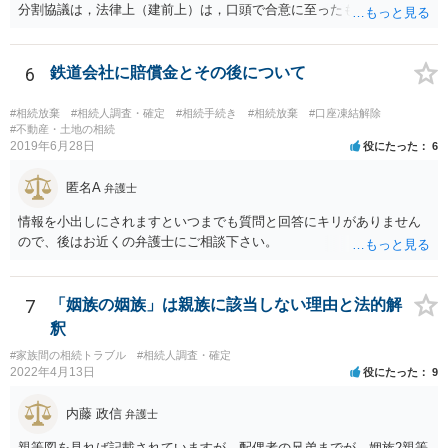
分割協議は，法律上（建前上）は，口頭で合意に至ったものであって
も有効です。 しかし，口頭で合意したことを立証する方法がありませ
ん。 また，不動産の名義を移転するためには，遺産分割協議書への署
名捺印を得る必要があります。 したがって，残念ながら，「ＡＢＣ間
6
鉄道会社に賠償金とその後について
の遺産分割協議が有効に成立している」という前提に基づく主張は困
難と思われます。 「ＡＢＣ間の遺産分割協議は未了のまま，ＡとＢが
#相続放棄
#相続人調査・確定
#相続手続き
#相続放棄
#口座凍結解除
死亡し，二次相続が発生した」という前提に基づいて協議を進める必
#不動産・土地の相続
2019年6月28日
役にたった
6
要があります。 もちろん，Ｃの立場としては，ＡＢＣ間の遺産分割協
議の内容を前提とした主張をすることが最も有利ですが，ＡＢの相続
匿名A
人は応じない姿勢を示していることから，実現は困難だと思います。
弁護士
主張としては維持しつつも，現実的な解決方法（遺産分割協議の落と
情報を小出しにされますといつまでも質問と回答にキリがありません
しどころ）としては，譲歩することを甘受しなければならないかもし
ので、後はお近くの弁護士にご相談下さい。
れません。
7
「姻族の姻族」は親族に該当しない理由と法的解
釈
#家族間の相続トラブル
#相続人調査・確定
2022年4月13日
役にたった
9
内藤 政信
弁護士
親等図を見れば記載されていますが、配偶者の兄弟までが、姻族2親等