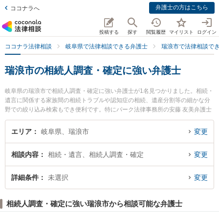
弁護士の方はこちら
ココナラへ
投稿する
探す
閲覧履歴
マイリスト
ログイン
ココナラ法律相談
岐阜県で法律相談できる弁護士
瑞浪市で法律相談で
瑞浪市の相続人調査・確定に強い弁護士
岐阜県の瑞浪市で相続人調査・確定に強い弁護士が1名見つかりました。相続・
遺言に関係する家族間の相続トラブルや認知症の相続、遺産分割等の細かな分
野での絞り込み検索もでき便利です。特にパーク法律事務所の安藤 友美弁護士
のプロフィール情報や弁護士費用、強みなどが注目されています。『瑞浪市で
土日や夜間に発生した相続人調査・確定のトラブルを今すぐに弁護士に相談し
エリア
岐阜県、瑞浪市
変更
たい』『相続人調査・確定のトラブル解決の実績豊富な近くの弁護士を検索し
たい』『初回相談無料で相続人調査・確定を法律相談できる瑞浪市内の弁護士
相談内容
相続・遺言、相続人調査・確定
変更
に相談予約したい』などでお困りの相談者さんにおすすめです。
詳細条件
未選択
変更
相続人調査・確定に強い瑞浪市から相談可能な弁護士