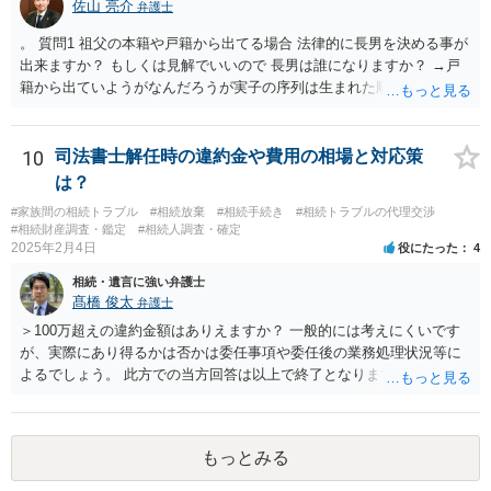
佐山 亮介
しいと思います。） ことになります。
弁護士
。 質問1 祖父の本籍や戸籍から出てる場合 法律的に長男を決める事が
出来ますか？ もしくは見解でいいので 長男は誰になりますか？ →戸
籍から出ていようがなんだろうが実子の序列は生まれた順ですから、
先方が後から生まれたならばお父様がお祖父様の長男です。 質問2 遺
書が腹違いの長男に向けてある場合 書かれてる内容が最優先にされる
のですか？ →遺書というのが、法律上の遺言の形式を守っている限り
10
司法書士解任時の違約金や費用の相場と対応策
はそのとおりです。 質問3 父が腹違いの長男に法律的に優位になれそ
は？
うな事はありますか？ →遺言が有効な場合、優位に立つことはできま
#家族間の相続トラブル
#相続放棄
#相続手続き
#相続トラブルの代理交渉
せんが、お祖父様が認知症であるなどの「遺言が作れないはずの事
#相続財産調査・鑑定
#相続人調査・確定
情」があるならば①遺言無効確認の訴えを起こすのは一つの手です。
2025年2月4日
役にたった
4
それができない場合は②遺留分侵害額請求で争うほかありません。 質
相続・遺言に強い弁護士
問4 相続トラブルの代理交渉は可能でしょうか。 →一般論としては可
髙橋 俊太
弁護士
能ですが、お伺いする内容ですとお祖父様が亡くなられた後に動くこ
とになるでしょう。
＞100万超えの違約金額はありえますか？ 一般的には考えにくいです
が、実際にあり得るかは否かは委任事項や委任後の業務処理状況等に
よるでしょう。 此方での当方回答は以上で終了となりますが、参考に
なりましたら幸いです。
もっとみる