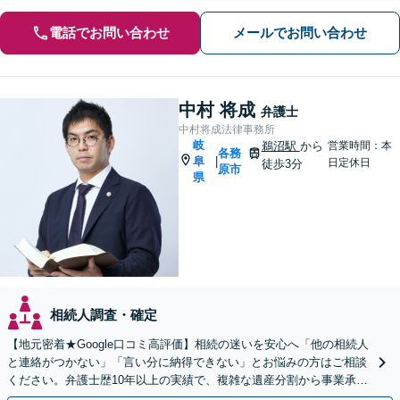
電話でお問い合わせ
メールでお問い合わせ
中村 将成
弁護士
中村将成法律事務所
岐
鵜沼駅
から
営業時間：本
各務
阜
|
日定休日
徒歩3分
原市
県
相続人調査・確定
【地元密着★Google口コミ高評価】相続の迷いを安心へ「他の相続人
と連絡がつかない」「言い分に納得できない」とお悩みの方はご相談
ください。弁護士歴10年以上の実績で、複雑な遺産分割から事業承継
まで幅広く対応【休日・夜間相談可｜駐車場あり】