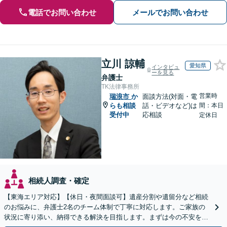
電話でお問い合わせ
メールでお問い合わせ
立川 諒輔
愛知県
インタビュ
ーを見る
弁護士
TK法律事務所
営業時
瑞浪市
か
面談方法(対面・電
らも相談
話・ビデオなど)は
間：本日
受付中
応相談
定休日
相続人調査・確定
【東海エリア対応】【休日・夜間面談可】遺産分割や遺留分など相続
のお悩みに、弁護士2名のチーム体制で丁寧に対応します。ご家族の
状況に寄り添い、納得できる解決を目指します。まずは今の不安をお