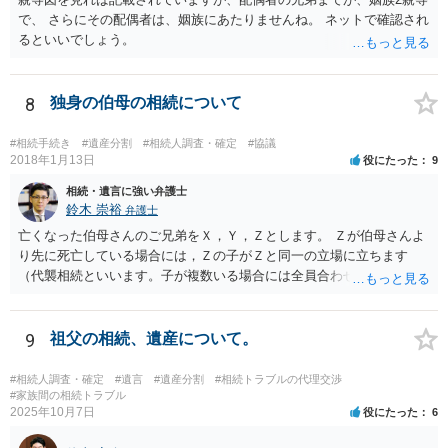
で、 さらにその配偶者は、姻族にあたりませんね。 ネットで確認され
るといいでしょう。
8
独身の伯母の相続について
#相続手続き
#遺産分割
#相続人調査・確定
#協議
2018年1月13日
役にたった
9
相続・遺言に強い弁護士
鈴木 崇裕
弁護士
亡くなった伯母さんのご兄弟をＸ，Ｙ，Ｚとします。 Ｚが伯母さんよ
り先に死亡している場合には，Ｚの子がＺと同一の立場に立ちます
（代襲相続といいます。子が複数いる場合には全員合わせてＺと同一
の取り分です。）。 Ｘ，Ｙ，Ｚ（またＺの子）はそれぞれ３分の１ず
つの相続分を有していますので， そのことを前提として，遺産分割協
議をすることになります（必ずしも３分の１ずつにしなくても，合意
9
祖父の相続、遺産について。
ができれば構いません。）。 今後の対応としては， ①伯母さんの相続
財産（遺産）の全容を整理する（預貯金，有価証券，不動産等の有無
#相続人調査・確定
#遺言
#遺産分割
#相続トラブルの代理交渉
を調べることになります。） ②相続財産に照らし，相続税の申告の準
#家族間の相続トラブル
2025年10月7日
役にたった
6
備をする（税理士の先生にご相談ください。） ③遺産分割協議をする
（ご本人同士で行っても構いませんし，弁護士に相談することもよろ