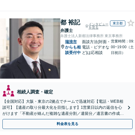
都 裕記
東京都
インタビュー
を見る
弁護士
弁護士法人新都法律事務所 東京事務所
営業時間：09:
瑞浪市
面談方法(対面・
からも相
電話・ビデオな
00~19:00（土
談受付中
ど)は応相談
日祝日）
相続人調査・確定
【全国対応】大阪・東京の2拠点でチームで迅速対応【電話・WEB相
談可】【遺産の取り分最大化を目指します】1営業日以内の返信を心
がけます「不動産が絡んだ複雑な遺産分割／遺留分／遺言書の作成・
執行／事業承継など、お任せください」【休日相談あり】
料金表を見る