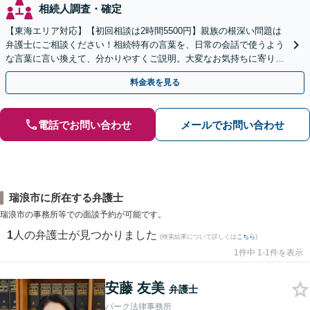
相続人調査・確定
【東海エリア対応】【初回相談は2時間5500円】親族の根深い問題は
弁護士にご相談ください！相続特有の言葉を、日常の会話で使うよう
な言葉に言い換えて、分かりやすくご説明。大変なお気持ちに寄り添
い、納得できる解決を目指します
料金表を見る
電話でお問い合わせ
メールでお問い合わせ
瑞浪市に所在する弁護士
瑞浪市の事務所等での面談予約が可能です。
1
人の弁護士が見つかりました
(検索結果について詳しくは
こちら
)
1件中 1-1件を表示
安藤 友美
弁護士
パーク法律事務所