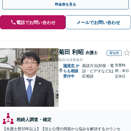
聞かせください【メール・WEB相談可】
料金表を見る
電話でお問い合わせ
メールでお問い合わせ
菊田 利昭
弁護士
愛知県
菊田法律事務所
営業時
瑞浪市
か
面談方法(対面・電
らも相談
話・ビデオなど)は
間：本日
受付中
応相談
定休日
相続人調査・確定
【弁護士歴10年以上】【法と心理の両面から悩みを解決するカウンセ