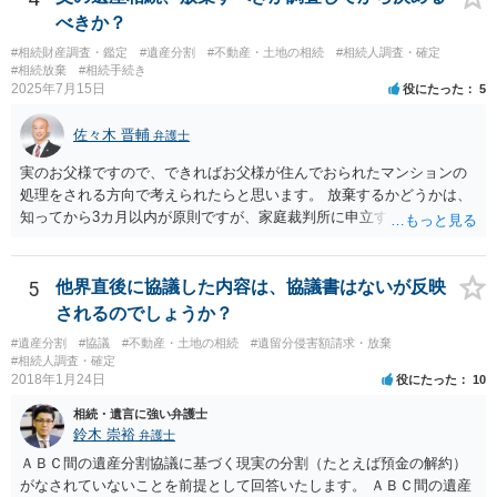
べきか？
#相続財産調査・鑑定
#遺産分割
#不動産・土地の相続
#相続人調査・確定
#相続放棄
#相続手続き
2025年7月15日
役にたった
5
佐々木 晋輔
弁護士
実のお父様ですので、できればお父様が住んでおられたマンションの
処理をされる方向で考えられたらと思います。 放棄するかどうかは、
知ってから3カ月以内が原則ですが、家庭裁判所に申立すれば3カ月の
期間を伸長することができます。 その間に、財産の状況を調査して、
放棄するかどうか決めることができます。 銀行やサラ金が数年も放置
することはありませんので、数年後に借金が発見される可能性はほぼ
5
他界直後に協議した内容は、協議書はないが反映
ありません。 なお、私が扱った相続放棄を検討していた案件で、期間
されるのでしょうか？
伸長して調査したところ、サラ金に対する過払金など相当な財産が見
#遺産分割
#協議
#不動産・土地の相続
#遺留分侵害額請求・放棄
つかったため相続したという事例がありました。
#相続人調査・確定
2018年1月24日
役にたった
10
相続・遺言に強い弁護士
鈴木 崇裕
弁護士
ＡＢＣ間の遺産分割協議に基づく現実の分割（たとえば預金の解約）
がなされていないことを前提として回答いたします。 ＡＢＣ間の遺産