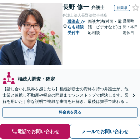
長野 修一
弁護士
静岡県
弁護士法人長野法律事務所
営業時
瑞浪市
か
面談方法(対面・電
らも相談
話・ビデオなど)は
間：本日
受付中
応相談
定休日
相続人調査・確定
【話し合いに限界を感じたら】相続診断士の資格を持つ弁護士が、他
士業と連携し不動産や税金の問題までワンストップで解決します。図
解を用いた丁寧な説明で複雑な事情を紐解き、最後は握手で終わる円
満な解決へ導きます。【東海エリア・神奈川県対応】
料金表を見る
電話でお問い合わせ
メールでお問い合わせ