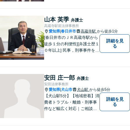
山本 英季
弁護士
高蔵寺駅前法律事務所
愛知県
春日井市
高蔵寺駅
から徒歩1分
|
[春日井市のＪＲ高蔵寺駅から
詳細を見
徒歩１分の利便性][弁護士歴１
る
０年以上] 民事，刑事事件を問
わず全ての案件について所長
である弁護士が責任をもって
対応。依頼者さまにとって最
善の解決となることを目指し
安田 庄一郎
弁護士
ます。 一お困り事がございま
安田法律事務所
したらお気軽にご相談下さ
愛知県
犬山市
犬山駅
から徒歩5分
|
い。
【犬山駅5分】【地域密着】消
詳細を見
費者トラブル・離婚・刑事事
る
件など幅広く対応｜ご相談者
のお話を丁寧に伺い、一人ひ
とりに合った最適な解決方法
をご提案します【事前予約で