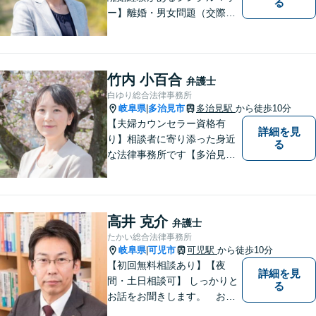
る
ー】離婚・男女問題（交際ト
ラブル）はお任せください。
自身の経験をもとに、離婚後
の生活まで見据えた解決策を
ご提案いたします。【夫婦カ
竹内 小百合
弁護士
ウンセラーの資格あり】
白ゆり総合法律事務所
岐阜県
多治見市
多治見駅
から徒歩10分
|
【夫婦カウンセラー資格有
詳細を見
り】相談者に寄り添った身近
る
な法律事務所です【多治見駅
北口より徒歩11分】専用駐車
場も完備。多治見市・土岐
市・瑞浪市・恵那市・中津川
市など東濃地方を中心エリア
高井 克介
弁護士
として活動している法律事務
たかい総合法律事務所
所です。
岐阜県
可児市
可児駅
から徒歩10分
|
【初回無料相談あり】【夜
詳細を見
間・土日相談可】 しっかりと
る
お話をお聞きします。 お気
軽にお立ち寄り下さい。