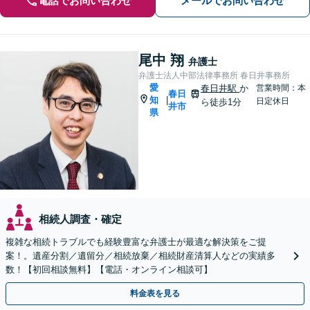
電話でお問い合わせ
メールでお問い合わせ
尾中 翔
弁護士
弁護士法人中部法律事務所 春日井事務所
愛
春日井駅
か
営業時間：本
春日
知
|
日定休日
ら徒歩1分
井市
県
相続人調査・確定
複雑な相続トラブルでも経験豊富な弁護士が最適な解決策をご提
案！。遺産分割／遺留分／相続放棄／相続財産清算人などの実績多
数！【初回相談無料】【電話・オンライン相談可】
料金表を見る