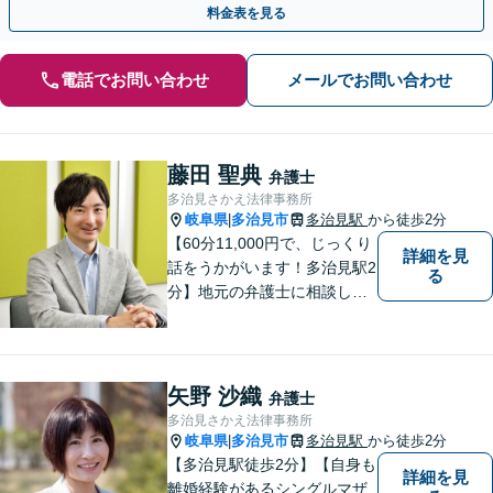
料金表を見る
電話でお問い合わせ
メールでお問い合わせ
藤田 聖典
弁護士
多治見さかえ法律事務所
岐阜県
多治見市
多治見駅
から徒歩2分
|
【60分11,000円で、じっくり
詳細を見
話をうかがいます！多治見駅2
る
分】地元の弁護士に相談した
い方、離婚・男女問題・交際
トラブル・相続といった個人
のお悩みから、企業のお悩み
まで。相談料は、平日営業時
矢野 沙織
弁護士
間内は60分11,000円。じっく
多治見さかえ法律事務所
り話をうかがいます。
岐阜県
多治見市
多治見駅
から徒歩2分
|
【多治見駅徒歩2分】【自身も
詳細を見
離婚経験があるシングルマザ