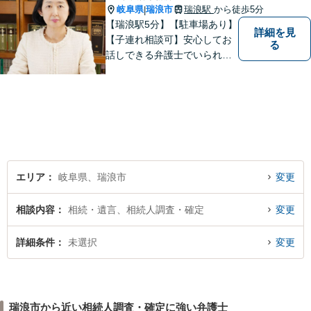
岐阜県
瑞浪市
瑞浪駅
から徒歩5分
|
【瑞浪駅5分】【駐車場あり】
詳細を見
【子連れ相談可】安心してお
る
話しできる弁護士でいられる
ように、依頼者の方のお話を
しっかり伺い分かりやすく親
身にサポートさせていただき
ます。より良い解決ができる
ようサポートしたいと考えて
おります。
エリア
岐阜県、瑞浪市
変更
相談内容
相続・遺言、相続人調査・確定
変更
詳細条件
未選択
変更
瑞浪市から近い相続人調査・確定に強い弁護士